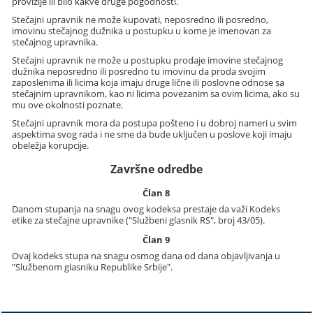
provizije ili bilo kakve druge pogodnosti.
Stečajni upravnik ne može kupovati, neposredno ili posredno,
imovinu stečajnog dužnika u postupku u kome je imenovan za
stečajnog upravnika.
Stečajni upravnik ne može u postupku prodaje imovine stečajnog
dužnika neposredno ili posredno tu imovinu da proda svojim
zaposlenima ili licima koja imaju druge lične ili poslovne odnose sa
stečajnim upravnikom, kao ni licima povezanim sa ovim licima, ako su
mu ove okolnosti poznate.
Stečajni upravnik mora da postupa pošteno i u dobroj nameri u svim
aspektima svog rada i ne sme da bude uključen u poslove koji imaju
obeležja korupcije.
Završne odredbe
Član 8
Danom stupanja na snagu ovog kodeksa prestaje da važi Kodeks
etike za stečajne upravnike ("Službeni glasnik RS", broj 43/05).
Član 9
Ovaj kodeks stupa na snagu osmog dana od dana objavljivanja u
"Službenom glasniku Republike Srbije".