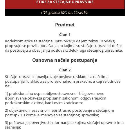
ETIKE ZA STEČAJNE UPRAVNIKE
("Sl. glasnik RS", br. 11/2010)
Predmet
Član 1
Kodeksom etike za stečajne upravnike (u daljem tekstu: Kodeks)
propisuju se pravila ponašanja po kojima su stečajni upravnici dužni
da postupaju u obavljanju poslova iz delokruga stečajnog upravnika.
Osnovna načela postupanja
Član 2
Stečajni upravnik obavlja svoje poslove u skladu sa načelima
postupanja i u skladu sa profesionalnom praksom, a koji se odnose
na:
1) profesionalnu osposobljenost, savesno i blagovremeno
ispunjavanje obaveza propisanih zakonom, odgovarajućim
podzakonskim aktima, kao i ovim kodeksom;
2) objektivno, nezavisno i nepristrasno postupanje u stečajnom
postupku u kome je imenovan za stečajnog upravnika;
3) poštovanje poverljivosti informacija o kojima stečajni upravnik ima
saznanja;