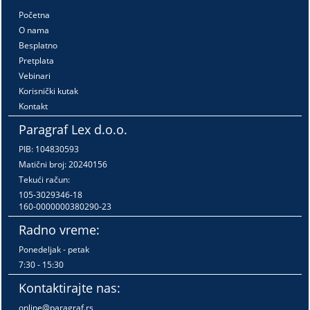
Početna
O nama
Besplatno
Pretplata
Vebinari
Korisnički kutak
Kontakt
Paragraf Lex d.o.o.
PIB: 104830593
Matični broj: 20240156
Tekući račun:
105-3029346-18
160-0000000380290-23
Radno vreme:
Ponedeljak - petak
7:30 - 15:30
Kontaktirajte nas:
online@paragraf.rs