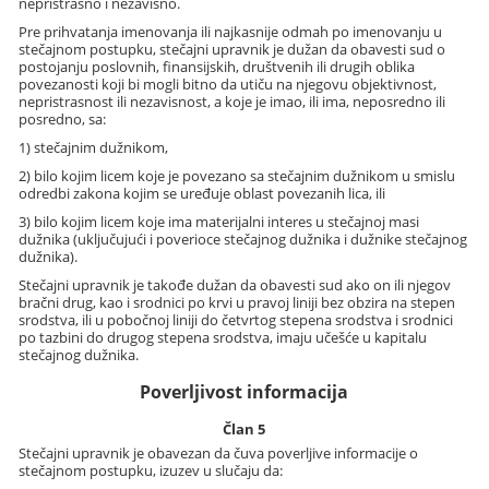
nepristrasno i nezavisno.
Pre prihvatanja imenovanja ili najkasnije odmah po imenovanju u
stečajnom postupku, stečajni upravnik je dužan da obavesti sud o
postojanju poslovnih, finansijskih, društvenih ili drugih oblika
povezanosti koji bi mogli bitno da utiču na njegovu objektivnost,
nepristrasnost ili nezavisnost, a koje je imao, ili ima, neposredno ili
posredno, sa:
1) stečajnim dužnikom,
2) bilo kojim licem koje je povezano sa stečajnim dužnikom u smislu
odredbi zakona kojim se uređuje oblast povezanih lica, ili
3) bilo kojim licem koje ima materijalni interes u stečajnoj masi
dužnika (uključujući i poverioce stečajnog dužnika i dužnike stečajnog
dužnika).
Stečajni upravnik je takođe dužan da obavesti sud ako on ili njegov
bračni drug, kao i srodnici po krvi u pravoj liniji bez obzira na stepen
srodstva, ili u pobočnoj liniji do četvrtog stepena srodstva i srodnici
po tazbini do drugog stepena srodstva, imaju učešće u kapitalu
stečajnog dužnika.
Poverljivost informacija
Član 5
Stečajni upravnik je obavezan da čuva poverljive informacije o
stečajnom postupku, izuzev u slučaju da: