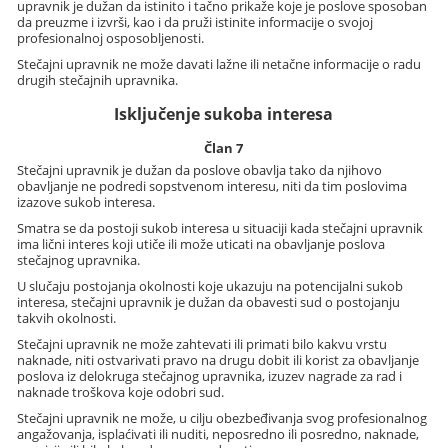
upravnik je dužan da istinito i tačno prikaže koje je poslove sposoban
da preuzme i izvrši, kao i da pruži istinite informacije o svojoj
profesionalnoj osposobljenosti.
Stečajni upravnik ne može davati lažne ili netačne informacije o radu
drugih stečajnih upravnika.
Isključenje sukoba interesa
Član 7
Stečajni upravnik je dužan da poslove obavlja tako da njihovo
obavljanje ne podredi sopstvenom interesu, niti da tim poslovima
izazove sukob interesa.
Smatra se da postoji sukob interesa u situaciji kada stečajni upravnik
ima lični interes koji utiče ili može uticati na obavljanje poslova
stečajnog upravnika.
U slučaju postojanja okolnosti koje ukazuju na potencijalni sukob
interesa, stečajni upravnik je dužan da obavesti sud o postojanju
takvih okolnosti.
Stečajni upravnik ne može zahtevati ili primati bilo kakvu vrstu
naknade, niti ostvarivati pravo na drugu dobit ili korist za obavljanje
poslova iz delokruga stečajnog upravnika, izuzev nagrade za rad i
naknade troškova koje odobri sud.
Stečajni upravnik ne može, u cilju obezbeđivanja svog profesionalnog
angažovanja, isplaćivati ili nuditi, neposredno ili posredno, naknade,