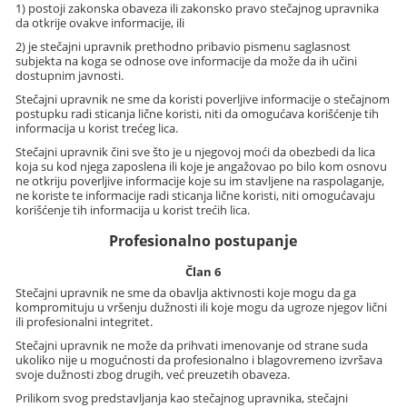
1) postoji zakonska obaveza ili zakonsko pravo stečajnog upravnika
da otkrije ovakve informacije, ili
2) je stečajni upravnik prethodno pribavio pismenu saglasnost
subjekta na koga se odnose ove informacije da može da ih učini
dostupnim javnosti.
Stečajni upravnik ne sme da koristi poverljive informacije o stečajnom
postupku radi sticanja lične koristi, niti da omogućava korišćenje tih
informacija u korist trećeg lica.
Stečajni upravnik čini sve što je u njegovoj moći da obezbedi da lica
koja su kod njega zaposlena ili koje je angažovao po bilo kom osnovu
ne otkriju poverljive informacije koje su im stavljene na raspolaganje,
ne koriste te informacije radi sticanja lične koristi, niti omogućavaju
korišćenje tih informacija u korist trećih lica.
Profesionalno postupanje
Član 6
Stečajni upravnik ne sme da obavlja aktivnosti koje mogu da ga
kompromituju u vršenju dužnosti ili koje mogu da ugroze njegov lični
ili profesionalni integritet.
Stečajni upravnik ne može da prihvati imenovanje od strane suda
ukoliko nije u mogućnosti da profesionalno i blagovremeno izvršava
svoje dužnosti zbog drugih, već preuzetih obaveza.
Prilikom svog predstavljanja kao stečajnog upravnika, stečajni