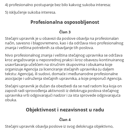
4) profesionalno postupanje bez bilo kakvog sukoba interesa;
5) isključenje sukoba interesa.
Profesionalna osposobljenost
Član 3
Stečajni upravnik je u obavezi da poslove obavlja na profesionalan
način, savesno i blagovremeno, kao i da održava nivo profesionalnog
znanja i veština potrebnih za obavljanje tih poslova.
Nivo profesionalnog znanja i veština stečajnog upravnika se održava
kroz angažovanje u neposrednoj praksi i kroz obavezu kontinuiranog
usavršavanja učešćem na stručnim skupovima i obukama koje
organizuje Agencija za licenciranje stečajnih upravnika (u daljem
tekstu: Agencija), ili sudovi, domaće i međunarodne profesionalne
asocijacije i udruženja stečajnih upravnika, a koje preporuči Agencija.
Stečajni upravnik je dužan da obezbedi da se nad radom lica koja on
zaposli radi sprovođenja aktivnosti iz delokruga poslova stečajnog
upravnika vrši odgovarajući nadzor i za ista sprovede odgovarajuća
obuka.
Objektivnost i nezavisnost u radu
Član 4
Stečajni upravnik obavlja poslove iz svog delokruga objektivno,