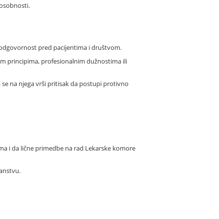
posobnosti.
nu odgovornost pred pacijentima i društvom.
čkim principima, profesionalnim dužnostima ili
 se na njega vrši pritisak da postupi protivno
ma i da lične primedbe na rad Lekarske komore
ranstvu.