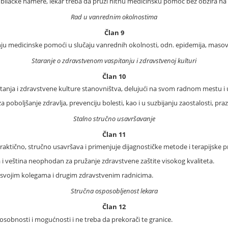
ubilačke namere, lekar treba da pruži hitnu medicinsku pomoć bez obzira na 
Rad u vanrednim okolnostima
Član 9
žanju medicinske pomoći u slučaju vanrednih okolnosti, odn. epidemija, maso
Staranje o zdravstvenom vaspitanju i zdravstvenoj kulturi
Član 10
itanja i zdravstvene kulture stanovništva, delujući na svom radnom mestu i 
poboljšanje zdravlja, prevenciju bolesti, kao i u suzbijanju zaostalosti, praz
Stalno stručno usavršavanje
Član 11
 praktično, stručno usavršava i primenjuje dijagnostičke metode i terapijsk
 i veština neophodan za pružanje zdravstvene zaštite visokog kvaliteta.
i svojim kolegama i drugim zdravstvenim radnicima.
Stručna osposobljenost lekara
Član 12
osobnosti i mogućnosti i ne treba da prekorači te granice.