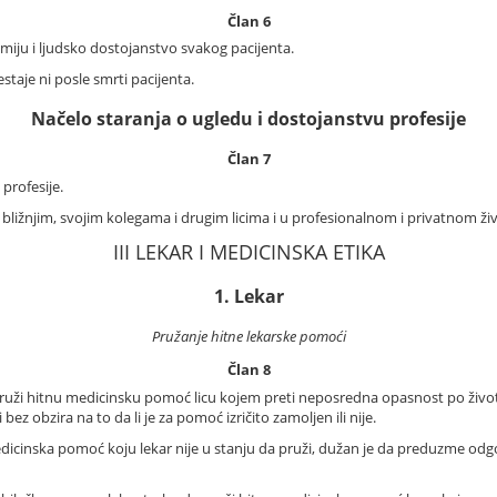
Član 6
miju i ljudsko dostojanstvo svakog pacijenta.
taje ni posle smrti pacijenta.
Načelo staranja o ugledu i dostojanstvu profesije
Član 7
profesije.
ližnjim, svojim kolegama i drugim licima i u profesionalnom i privatnom živ
III LEKAR I MEDICINSKA ETIKA
1. Lekar
Pružanje hitne lekarske pomoći
Član 8
ruži hitnu medicinsku pomoć licu kojem preti neposredna opasnost po život 
i bez obzira na to da li je za pomoć izričito zamoljen ili nije.
dicinska pomoć koju lekar nije u stanju da pruži, dužan je da preduzme od