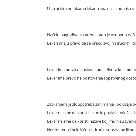
U stručnim odlukama lekar treba da se ponaša raci
Načelo nagrađivanja prema radu je osnovno načelo
Lekari imaju pravo da se preko svojih stručnih i 
Lekar ima pravo na uslove rada i života koji mu o
Lekar ima pravo na poštovanje sopstvenog dostoja
Zabranjena je zloupotreba zanimanja i položaja od
Lekar ne sme da koristi lekarski poziv ili položaj 
Lekar ne sme da koristi nazive koji mu nisu zvani
Neumereno i nekritično isticanje sopstvene ličnost