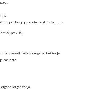
azloga
anju.
i stanju zdravlja pacijenta, predstavlja grubu
e etički prekršaj.
tome obavesti nadležne organe i institucije.
e pacijenta.
organa i organizacija.