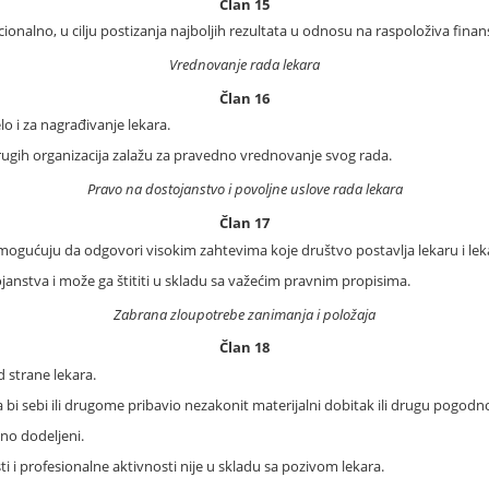
Član 15
onalno, u cilju postizanja najboljih rezultata u odnosu na raspoloživa finans
Vrednovanje rada lekara
Član 16
 i za nagrađivanje lekara.
drugih organizacija zalažu za pravedno vrednovanje svog rada.
Pravo na dostojanstvo i povoljne uslove rada lekara
Član 17
mogućuju da odgovori visokim zahtevima koje društvo postavlja lekaru i lekar
nstva i može ga štititi u skladu sa važećim pravnim propisima.
Zabrana zloupotrebe zanimanja i položaja
Član 18
 strane lekara.
da bi sebi ili drugome pribavio nezakonit materijalni dobitak ili drugu pogodn
čno dodeljeni.
i i profesionalne aktivnosti nije u skladu sa pozivom lekara.