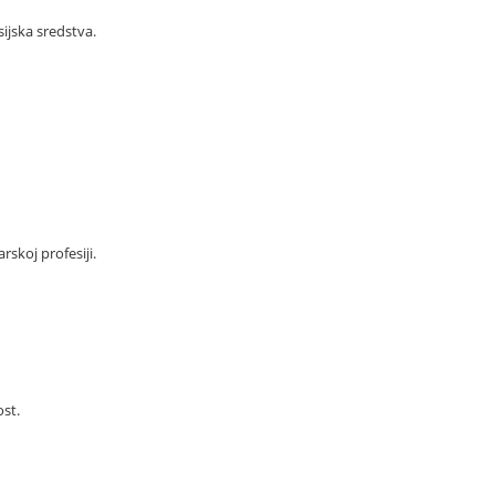
ijska sredstva.
skoj profesiji.
ost.