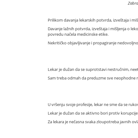
Zabra
Prilikom davanja lekarskih potvrda, izveštaja i 
Davanje lažnih potvrda, izveštaja i mišljenja o l
povredu načela medicinske etike.
Nekritičko objavljivanje i propagiranje nedovoljno 
Lekar je dužan da se suprotstavi nestručnim, neeti
Sam treba odmah da preduzme sve neophodne mer
U vršenju svoje profesije, lekar ne sme da se ruko
Lekar je dužan da se aktivno bori protiv korupcij
Za lekara je nečasna svaka zloupotreba javnih ovl