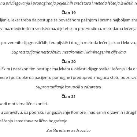
na privilegovanja i propagiranja pojedinih sredstava i metoda lečenja iz ličnih r
Član 19
mišljenja, lekar treba da postupa sa povećanom pažnjom i prema najboljem zn
ekovima, medicinskim sredstvima, dijetetskim proizvodima, metodama lečenja il
proverenih dijagnostičkih, terapijskih i drugih metoda lečenja, kao i lekova, j
Suprotstavljanje nestručnim, nezakonitim i kriminogenim ciljevima
Član 20
čkim i nezakonitim postupcima lekara u oblasti dijagnostike i lečenja i da o 
e i postupke da pacijentu pomogne i predupredi moguću štetu po zdravlj
Suprotstavljanje korupciji u zdravstvu
Član 21
vodi motivima lične koristi.
e u zdravstvu, uz podršku i angažovanje Komore i nadležnih državnih i drugih 
ašćenja i sredstava za lično bogaćenje.
Zaštita interesa zdravstva