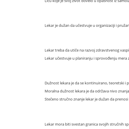
Licu koje je svoj život dovelo u opasnost iz samo
Lekar je dužan da učestvuje u organizaciji i pru
Lekar treba da utiče na razvoj zdravstvenog vasp
Lekar učestvuje u planiranju i sprovođenju mera za 
Dužnost lekara je da se kontinuirano, teoretski i
Moralna dužnost lekara je da održava nivo znanja
Stečeno stručno znanje lekar je dužan da prenos
Lekar mora biti svestan granica svojih stručnih sp