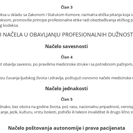
Član 3
sa u skladu sa Zakonom i Statutom Komore, razmatra etička pitanja koja se 
eksom, promoviše principe profesionalne etike radi obezbeđivanja etičkog 
og kodeksa.
II NAČELA U OBAVLJANJU PROFESIONALNIH DUŽNOST
Načelo savesnosti
Član 4
st obavlja savesno, po pravilima medicinske struke i sa potrebnom pažnjom, 
 čuvanja ljudskog života i zdravlja, poštujući osnovno načelo medicinske e
Načelo jednakosti
Član 5
ako, bez obzira na godine života, pol, rasu, nacionalnu pripadnost, veroisp
je, jezik, kulturu, vrstu bolesti, psihički ili telesni invaliditet ili drugo ličn
Načelo poštovanja autonomije i prava pacijenata