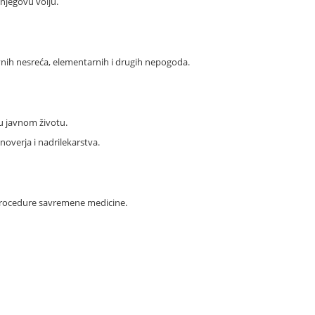
njegovu volju.
vnih nesreća, elementarnih i drugih nepogoda.
u javnom životu.
noverja i nadrilekarstva.
e procedure savremene medicine.