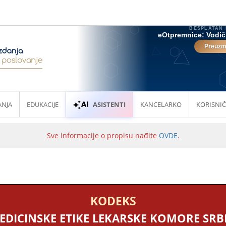
ANJA
EDUKACIJE
ASISTENTI
KANCELARKO
KORISNIČ
Sve informacije o propisu nađite
OVDE
.
KODEKS
EDICINSKE ETIKE LEKARSKE KOMORE SRBI