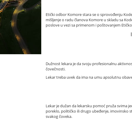
Etički odbor Komore stara se o sprovođenju Kodek
mišljenje o radu članova Komore u skladu sa Kod
poslove u vezi sa primenom i poštovanjem Etičk
Dužnost lekara je da svoju profesionalnu aktivno
čovečnosti.
Lekar treba uvek da ima na umu apsolutnu obavezu
Lekar je dužan da lekarsku pomoć pruža svima jedn
poreklo, političko ili drugo ubeđenje, imovinsko stan
svakog čoveka.