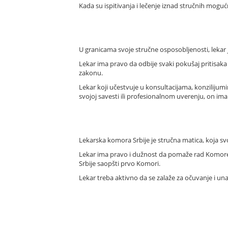
Kada su ispitivanja i lečenje iznad stručnih mog
U granicama svoje stručne osposobljenosti, lekar 
Lekar ima pravo da odbije svaki pokušaj pritisaka o
zakonu.
Lekar koji učestvuje u konsultacijama, konzilijumim
svojoj savesti ili profesionalnom uverenju, on i
Lekarska komora Srbije je stručna matica, koja sv
Lekar ima pravo i dužnost da pomaže rad Komore,
Srbije saopšti prvo Komori.
Lekar treba aktivno da se zalaže za očuvanje i una