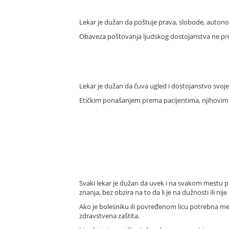
Lekar je dužan da poštuje prava, slobode, autono
Obaveza poštovanja ljudskog dostojanstva ne pres
Lekar je dužan da čuva ugled i dostojanstvo svoje 
Etičkim ponašanjem prema pacijentima, njihovim b
Svaki lekar je dužan da uvek i na svakom mestu p
znanja, bez obzira na to da li je na dužnosti ili nije 
Ako je bolesniku ili povređenom licu potrebna me
zdravstvena zaštita.