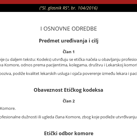
("Sl. glasnik RS", br. 104/2016)
I OSNOVNE ODREDBE
Predmet uređivanja i cilj
Član 1
 (u daljem tekstu: Kodeks) utvrđuju se etička načela u obavljanju profesi
ova Komore, odnos prema pacijentima, kolegama, društvu i Lekarskoj komori 
poziva, podiže kvalitet lekarskih usluga i ojača poverenje između lekara i p
Obaveznost Etičkog kodeksa
Član 2
 Komore.
fesionalne dužnosti ili ugleda člana Komore, zbog koje podleže utvrđivanju
Etički odbor komore