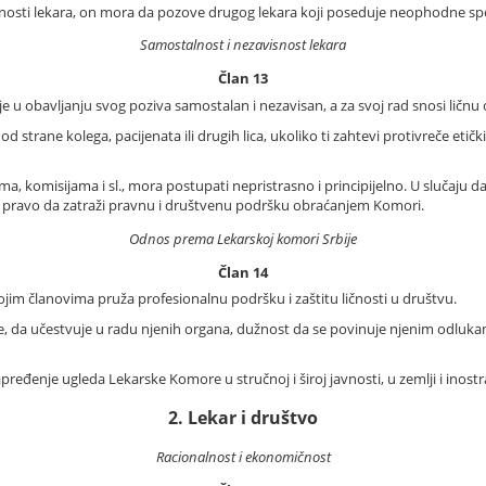
ućnosti lekara, on mora da pozove drugog lekara koji poseduje neophodne s
Samostalnost i nezavisnost lekara
Član 13
je u obavljanju svog poziva samostalan i nezavisan, a za svoj rad snosi lič
d strane kolega, pacijenata ili drugih lica, ukoliko ti zahtevi protivreče eti
a, komisijama i sl., mora postupati nepristrasno i principijelno. U slučaju da
ma pravo da zatraži pravnu i društvenu podršku obraćanjem Komori.
Odnos prema Lekarskoj komori Srbije
Član 14
ojim članovima pruža profesionalnu podršku i zaštitu ličnosti u društvu.
 da učestvuje u radu njenih organa, dužnost da se povinuje njenim odluka
pređenje ugleda Lekarske Komore u stručnoj i široj javnosti, u zemlji i inost
2. Lekar i društvo
Racionalnost i ekonomičnost