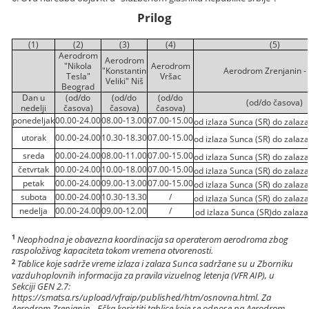
Prilog
(1)
(2)
(3)
(4)
(5)
Aerodrom
Aerodrom
"Nikola
Aerodrom
"Konstantin
Aerodrom Zrenjanin -
Tesla"
Vršac
Veliki" Niš
Beograd
Dan u
(od/do
(od/do
(od/do
(od/do časova)
nedelji
časova)
časova)
časova)
ponedeljak
00.00-24.00
08.00-13.00
07.00-15.00
od izlaza Sunca (SR) do zalaz
utorak
00.00-24.00
10.30-18.30
07.00-15.00
od izlaza Sunca (SR) do zalaz
sreda
00.00-24.00
08.00-11.00
07.00-15.00
od izlaza Sunca (SR) do zalaz
četvrtak
00.00-24.00
10.00-18.00
07.00-15.00
od izlaza Sunca (SR) do zalaz
petak
00.00-24.00
09.00-13.00
07.00-15.00
od izlaza Sunca (SR) do zalaz
subota
00.00-24.00
10.30-13.30
/
od izlaza Sunca (SR) do zalaz
nedelja
00.00-24.00
09.00-12.00
/
od izlaza Sunca (SR)do zalaza
1
Neophodna je obavezna koordinacija sa operaterom aerodroma zbog
raspoloživog kapaciteta tokom vremena otvorenosti.
2
Tablice koje sadrže vreme izlaza i zalaza Sunca sadržane su u Zborniku
vazduhoplovnih informacija za pravila vizuelnog letenja (VFR AIP), u
Sekciji GEN 2.7:
https://smatsa.rs/upload/vfraip/published/htm/osnovna.html. Za
Aerodrom Zrenjanin - Ečka koristiti tablice koje se odnose na Aerodrom