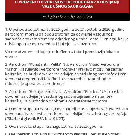
O VREMENU OTVORENOSTI AERODROMA ZA ODVIJANJE
VAZDUŠNOG SAOBRAĆAJA
("Sl. glasnik RS", br. 27/2026)
1. U periodu od 29. marta 2026. godine do 24. oktobra 2026. godine
aerodromi moraju da budu otvoreni za odvijanje vazdušnog
saobraćaja tokom vremena određenog u tabeli datoj u Prilogu, koji je
odštampan uz ovu naredbu i čini njen sastavni deo.
Vreme otvorenosti koje je određeno u tabeli predstavlja lokalno
vreme.
2. Aerodrom "Konstantin Veliki" Niš, Aerodrom Vršac, Aerodrom
"Mind" Kragujevac i Aerodrom "Morava" Kraljevo mogu, na zahtev
korisnika, da budu otvoreni za odvijanje vazdušnog saobraćaja i van
vremena otvorenosti iz tačke 1. ove naredbe, uz prethodno
odobrenje operatera aerodroma.
3. Aerodrom "Rosulje" Kruševac i Aerodrom "Ponikve" Užice će biti
otvoreni za odvijanje vazdušnog saobraćaja samo na zahtev
korisnika, uz prethodno odobrenje operatera aerodroma.
4. Danom stupanja na snagu ove naredbe prestaje da važi Naredba o
vremenu otvorenosti aerodroma za odvijanje vazdušnog saobraćaja
("Službeni glasnik RS", broj 91/25).
5. Ova naredba stupa na snagu 29. marta 2026. godine.
6. Ovu naredbu objaviti u "Službenom glasniku Republike Srbije".