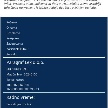
Vršac. Vremena u tim tablicama su data u UTC. Lokalno vreme se dobija
tako što se na vremena iz tablice dodaju dva časa u letnjem periodu.
Početna
O nama
Besplatno
Pretplata
Savetovanja
Korisnički kutak
Kontakt
Paragraf Lex d.o.o.
PIB: 104830593
Matični broj: 20240156
Tekući račun:
105-3029346-18
160-0000000380290-23
Radno vreme:
Ponedeljak - petak