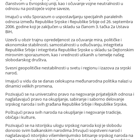
članstvom u Evropskoj uniji, kao i očuvanje vojne neutralnosti u
odnosu na postojeće vojne saveze,
Imajući u vidu Sporazum o uspostavljanju specijalnih paralelnih
odnosa između Republike Srpske i Republike Srbije od 26. septembra
2006. godine koji je zaključen u skladu sa članom 3. tačka 2a Ustava
BiH,
Uzevši u obzir trajnu opredeljenost za očuvanje mira, političke i
ekonomske stabilnosti, samostalnosti u odlučivanju, integriteta
Republike Srbije i integriteta Republike Srpske u skladu sa Dejtonskim
mirovnim sporazumom, kao i vrednosti utkanih u temelje našeg
slobodarskog društva,
Svesni geopolitičke nestabilnosti u svetu i regionu i izazova za srpski
narod,
Imajući u vidu da se danas celokupna međunarodna politika nalazi u
dinamici velikih promena,
Pozivajući se na univerzalno pravo na negovanje prijateljskih odnosa i
naglašavajući pravo na okupljanje, sabiranje i saborno delovanje
srpskog naroda i svih građana Republike Srbije i Republike Srpske,
Poštujući prava svih naroda na okupljanje i negovanje tradicije,
običaja i kulture,
Pozivajući se na istorijsku ulogu srpskog naroda koji je slobodu
donosio svim balkanskim narodima žrtvujući sopstveni narod i
naglašavajući istorijsko višemilenijumsko bitisanje srpskog naroda na