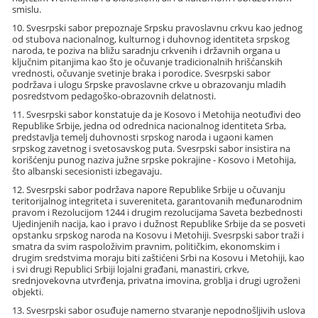
smislu.
10. Svesrpski sabor prepoznaje Srpsku pravoslavnu crkvu kao jednog
od stubova nacionalnog, kulturnog i duhovnog identiteta srpskog
naroda, te poziva na bližu saradnju crkvenih i državnih organa u
ključnim pitanjima kao što je očuvanje tradicionalnih hrišćanskih
vrednosti, očuvanje svetinje braka i porodice. Svesrpski sabor
podržava i ulogu Srpske pravoslavne crkve u obrazovanju mladih
posredstvom pedagoško-obrazovnih delatnosti.
11. Svesrpski sabor konstatuje da je Kosovo i Metohija neotuđivi deo
Republike Srbije, jedna od odrednica nacionalnog identiteta Srba,
predstavlja temelj duhovnosti srpskog naroda i ugaoni kamen
srpskog zavetnog i svetosavskog puta. Svesrpski sabor insistira na
korišćenju punog naziva južne srpske pokrajine - Kosovo i Metohija,
što albanski secesionisti izbegavaju.
12. Svesrpski sabor podržava napore Republike Srbije u očuvanju
teritorijalnog integriteta i suvereniteta, garantovanih međunarodnim
pravom i Rezolucijom 1244 i drugim rezolucijama Saveta bezbednosti
Ujedinjenih nacija, kao i pravo i dužnost Republike Srbije da se posveti
opstanku srpskog naroda na Kosovu i Metohiji. Svesrpski sabor traži i
smatra da svim raspoloživim pravnim, političkim, ekonomskim i
drugim sredstvima moraju biti zaštićeni Srbi na Kosovu i Metohiji, kao
i svi drugi Republici Srbiji lojalni građani, manastiri, crkve,
srednjovekovna utvrđenja, privatna imovina, groblja i drugi ugroženi
objekti.
13. Svesrpski sabor osuđuje namerno stvaranje nepodnošljivih uslova