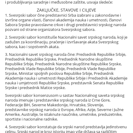
i produbljivanja saradnje i međusobne zaštite, usvaja sledeće:
ZAKLJUČKE, STAVOVE I CILJEVE
1. Svesrpski sabor čine predstavnici Srba izabrani u zakonodavne i
izvršne organe vlasti, članovi akademija nauka i umetnosti, članovi
Sabora Srpske pravoslavne crkve i drugi predstavnici srpskog naroda
pozvani od strane organizatora Svesrpskog sabora.
2. Svesrpski sabor konstituiše Nacionalni savet srpskog naroda, koji je
zadužen za koordinaciju, praćenje i izvršavanje akata Svesrpskog
sabora, kao i sopstvenih akata.
3. Nacionalni savet srpskog naroda čine: Predsednik Republike Srbije,
Predsednik Republike Srpske, Predsednik Narodne skupštine
Republike Srbije, Predsednik Narodne skupštine Republike Srpske,
Predsednik Vlade Republike Srbije, Predsednik Vlade Republike
Srpske, Ministar spoljnih poslova Republike Srbije, Predsednik
Akademije nauka i umetnosti Republike Srbije i Predsednik Akademije
nauka i umjetnosti Republike Srpske, predstavnik Senata Republike
Srpske i predsednik Matice srpske.
Svesrpski sabor konsenzusom u sastav Nacionalnog saveta srpskog
naroda imenuje i predstavnike srpskog naroda iz Crne Gore,
Federacije BiH, Severne Makedonije, Hrvatske, Slovenije,
predstavnike srpskog naroda iz Evrope, Afrike, Azije, Severne i Južne
Amerike, Australije, te istaknute naučnike, umetnike, preduzetnike,
sportiste i nacionalne radnike.
4. Svesrpski sabor konstatuje da srpski narod predstavlja jedinstvenu
celinu. Srpski narod je kroz istoriju imao više država sa različitim