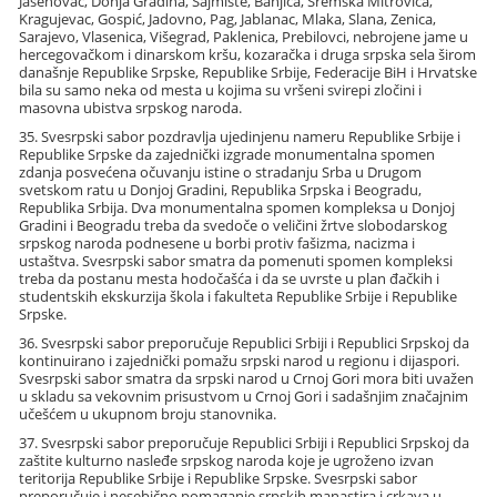
Jasenovac, Donja Gradina, Sajmište, Banjica, Sremska Mitrovica,
Kragujevac, Gospić, Jadovno, Pag, Jablanac, Mlaka, Slana, Zenica,
Sarajevo, Vlasenica, Višegrad, Paklenica, Prebilovci, nebrojene jame u
hercegovačkom i dinarskom kršu, kozaračka i druga srpska sela širom
današnje Republike Srpske, Republike Srbije, Federacije BiH i Hrvatske
bila su samo neka od mesta u kojima su vršeni svirepi zločini i
masovna ubistva srpskog naroda.
35. Svesrpski sabor pozdravlja ujedinjenu nameru Republike Srbije i
Republike Srpske da zajednički izgrade monumentalna spomen
zdanja posvećena očuvanju istine o stradanju Srba u Drugom
svetskom ratu u Donjoj Gradini, Republika Srpska i Beogradu,
Republika Srbija. Dva monumentalna spomen kompleksa u Donjoj
Gradini i Beogradu treba da svedoče o veličini žrtve slobodarskog
srpskog naroda podnesene u borbi protiv fašizma, nacizma i
ustaštva. Svesrpski sabor smatra da pomenuti spomen kompleksi
treba da postanu mesta hodočašća i da se uvrste u plan đačkih i
studentskih ekskurzija škola i fakulteta Republike Srbije i Republike
Srpske.
36. Svesrpski sabor preporučuje Republici Srbiji i Republici Srpskoj da
kontinuirano i zajednički pomažu srpski narod u regionu i dijaspori.
Svesrpski sabor smatra da srpski narod u Crnoj Gori mora biti uvažen
u skladu sa vekovnim prisustvom u Crnoj Gori i sadašnjim značajnim
učešćem u ukupnom broju stanovnika.
37. Svesrpski sabor preporučuje Republici Srbiji i Republici Srpskoj da
zaštite kulturno nasleđe srpskog naroda koje je ugroženo izvan
teritorija Republike Srbije i Republike Srpske. Svesrpski sabor
preporučuje i nesebično pomaganje srpskih manastira i crkava u