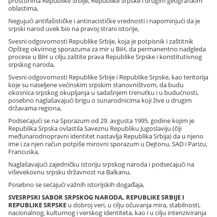
prostorima Republike Srbije, Republike Srpske i drugim geografskim
oblastima,
Negujući antifašističke i antinacističke vrednosti i napominjući da je
srpski narod uvek bio na pravoj strani istorije,
Svesni odgovornosti Republike Srbije, koja je potpisnik i zaštitnik
Opšteg okvirnog sporazuma za mir u BiH, da permanentno nadgleda
procese u BiH u cilju zaštite prava Republike Srpske i konstitutivnog
srpskog naroda,
Svesni odgovornosti Republike Srbije i Republike Srpske, kao teritorija
koje su naseljene većinskim srpskim stanovništvom, da budu
okosnica srpskog okupljanja u sadašnjem trenutku i u budućnosti,
posebno naglašavajući brigu o sunarodnicima koji žive u drugim
državama regiona,
Podsećajući se na Sporazum od 29. avgusta 1995. godine kojim je
Republika Srpska ovlastila Saveznu Republiku Jugoslaviju (čiji
međunarodnopravni identitet nastavlja Republika Srbija) da u njeno
ime i za njen račun potpiše mirovni sporazum u Dejtonu, SAD i Parizu,
Francuska,
Naglašavajući zajedničku istoriju srpskog naroda i podsećajući na
viševekovnu srpsku državnost na Balkanu,
Posebno se sećajući važnih istorijskih događaja,
SVESRPSKI SABOR SRPSKOG NARODA, REPUBLIKE SRBIJE I
REPUBLIKE SRPSKE
u dobroj veri, u cilju očuvanja mira, stabilnosti,
nacionalnog, kulturnog i verskog identiteta, kao i u cilju intenziviranja