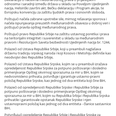
odnosima i saradnji između država u skladu sa Poveljom Ujedinjenih
nacija, Helsinški završni akt, Bečku deklaraciju i Program akcije, te
Evropsku konvenciju za zaštitu ljudskih prava i osnovnih sloboda,
Poštujući načela zabrane upotrebe sile, mirnog rešavanja sporova i
načela ispunjavanja preuzetih međunarodnih obaveza u dobroj veri i
poštujući pravila opšteg međunarodnog prava,
Poštujući pravo Republike Srbije na zaštitu ustavnog poretka i prava
na teritorijalni integritet i suverenitet u skladu sa međunarodnim
pravom i Rezolucijom Saveta bezbednosti Ujedinjenih nacija br. 1244,
Polazeći od Ustava Republike Srbije, koji u preambuli naglašava
državnu tradiciju srpskog naroda i koji Kosovo i Metohiju definiše kao
neodvojivi deo Republike Srbije,
Polazeći od Ustava Republike Srpske, kojim se u preambuli izražava
opredeljenost Republike Srpske za potpuno poštovanje i dosledno
primenjivanje Opšteg okvirnog sporazuma za mir u BiH, kojim se
nedvosmisleno prihvata, potvrđuje i garantuje ustavno-pravni
položaj Republike Srpske, kao jednog od dva entiteta koji čine BiH,
Polazeći od opredeljenosti Republike Srpske i Republike Srbije za
potpuno poštovanje i dosledno primenjivanje Opšteg okvirnog
sporazuma za mir u BiH, kojim su Republika Srbija i Republika Srpska
prihvatile i garantovale opstanak Republike Srpske i njen
ustavnopravni položaj kao jednog od dva entiteta - članice sastavnice
BiH,
Potvrđujući opredeljenje Republike Srbije i Republike Srpske za