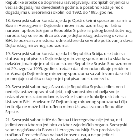
Republike Srpske da doprinesu rasvetljavanju istorijskih činjenica u
vezi sa događajima devedesetih godina, a posebno kada je reč o
događajima u Srebrenici i okolini od 1992. do 1995. godine.
18. Svesrpski sabor konstatuje da je Opšti okvirni sporazum za mir u
Bosni i Hercegovini - Dejtonski mirovni sporazum trajno i bitno
narušen uprkos težnjama Republike Srpske i srpskog konstitutivnog
naroda, koji su se borili za očuvanje dejtonskog ustavnog okvira u
BiH, te poziva sve međunarodne aktere da se vrate poštovanju slova
Dejtonskog mirovnog sporazuma.
19. Svesrpski sabor konstatuje da bi Republika Srbija, u skladu sa
statusom potpisnika Dejtonskog mirovnog sporazuma i u skladu sa
ovlašćenjima koje je dobila od strane Republike Srpske Sporazumom
od 29. avgusta 1995. godine, trebalo da internacionalizuje problem
urušavanja Dejtonskog mirovnog sporazuma sa zahtevom da se isti
primenjuje u obliku u kojem je i potpisan od strane svih.
20. Svesrpski sabor naglašava da je Republika Srpska jedinstven i
nedeljiv ustavnopravni subjekt, koji samostalno obavlja svoje
ustavotvorne, zakonodavne, izvršne i sudske funkcije u skladu sa
Ustavom BiH - Aneksom IV Dejtonskog mirovnog sporazuma i čija
teritorija ne može biti otuđena mimo Ustava i zakona Republike
Srpske.
21. Svesrpski sabor ističe da Bosna i Hercegovina nije jedna, niti
jedinstvena izborna jedinica za izbor zajedničkih organa. Svesrpski
sabor naglašava da Bosnu i Hercegovinu isključivo predstavlja
tročlano Predsedništvo na bazi konsenzusa, a ne pojedinci
uzurpirajući nadležnosti funkcija koje obavljaju.