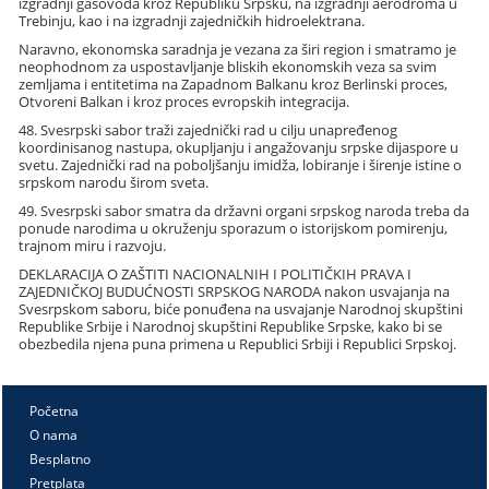
izgradnji gasovoda kroz Republiku Srpsku, na izgradnji aerodroma u
Trebinju, kao i na izgradnji zajedničkih hidroelektrana.
Naravno, ekonomska saradnja je vezana za širi region i smatramo je
neophodnom za uspostavljanje bliskih ekonomskih veza sa svim
zemljama i entitetima na Zapadnom Balkanu kroz Berlinski proces,
Otvoreni Balkan i kroz proces evropskih integracija.
48. Svesrpski sabor traži zajednički rad u cilju unapređenog
koordinisanog nastupa, okupljanju i angažovanju srpske dijaspore u
svetu. Zajednički rad na poboljšanju imidža, lobiranje i širenje istine o
srpskom narodu širom sveta.
49. Svesrpski sabor smatra da državni organi srpskog naroda treba da
ponude narodima u okruženju sporazum o istorijskom pomirenju,
trajnom miru i razvoju.
DEKLARACIJA O ZAŠTITI NACIONALNIH I POLITIČKIH PRAVA I
ZAJEDNIČKOJ BUDUĆNOSTI SRPSKOG NARODA nakon usvajanja na
Svesrpskom saboru, biće ponuđena na usvajanje Narodnoj skupštini
Republike Srbije i Narodnoj skupštini Republike Srpske, kako bi se
obezbedila njena puna primena u Republici Srbiji i Republici Srpskoj.
Početna
O nama
Besplatno
Pretplata