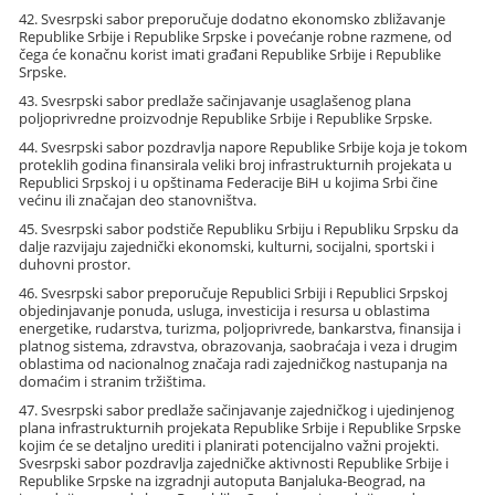
42. Svesrpski sabor preporučuje dodatno ekonomsko zbližavanje
Republike Srbije i Republike Srpske i povećanje robne razmene, od
čega će konačnu korist imati građani Republike Srbije i Republike
Srpske.
43. Svesrpski sabor predlaže sačinjavanje usaglašenog plana
poljoprivredne proizvodnje Republike Srbije i Republike Srpske.
44. Svesrpski sabor pozdravlja napore Republike Srbije koja je tokom
proteklih godina finansirala veliki broj infrastrukturnih projekata u
Republici Srpskoj i u opštinama Federacije BiH u kojima Srbi čine
većinu ili značajan deo stanovništva.
45. Svesrpski sabor podstiče Republiku Srbiju i Republiku Srpsku da
dalje razvijaju zajednički ekonomski, kulturni, socijalni, sportski i
duhovni prostor.
46. Svesrpski sabor preporučuje Republici Srbiji i Republici Srpskoj
objedinjavanje ponuda, usluga, investicija i resursa u oblastima
energetike, rudarstva, turizma, poljoprivrede, bankarstva, finansija i
platnog sistema, zdravstva, obrazovanja, saobraćaja i veza i drugim
oblastima od nacionalnog značaja radi zajedničkog nastupanja na
domaćim i stranim tržištima.
47. Svesrpski sabor predlaže sačinjavanje zajedničkog i ujedinjenog
plana infrastrukturnih projekata Republike Srbije i Republike Srpske
kojim će se detaljno urediti i planirati potencijalno važni projekti.
Svesrpski sabor pozdravlja zajedničke aktivnosti Republike Srbije i
Republike Srpske na izgradnji autoputa Banjaluka-Beograd, na