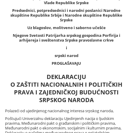
Vlade Republike Srpske
Predsednici, potpredsednici i narodni poslanici Narodne
skupštine Republike Srbije i Narodne skupštine Republike
Srpske
Uz blagoslov, molitveno i saborno učešće
Njegove Svetosti Patrijarha srpskog gospodina Porfirija i
arhijereja i sveštenstva Srpske pravoslavne crkve
i
srpski narod
PROGLAŠAVAJU
DEKLARACIJU
O ZAŠTITI NACIONALNIH I POLITIČKIH
PRAVA I ZAJEDNIČKOJ BUDUĆNOSTI
SRPSKOG NARODA
Polazeći od ujedinjenog nacionalnog interesa srpskog naroda,
Poštujući Univerzalnu deklaraciju Ujedinjenih nacija o ljudskim
pravima, Međunarodni pakt o građanskim i političkim pravima,
Međunarodni pakt o ekonomskim, socijalnim i kulturnim pravima,
Deklaraciju o načelima međunarodnog prava o prijateljskim