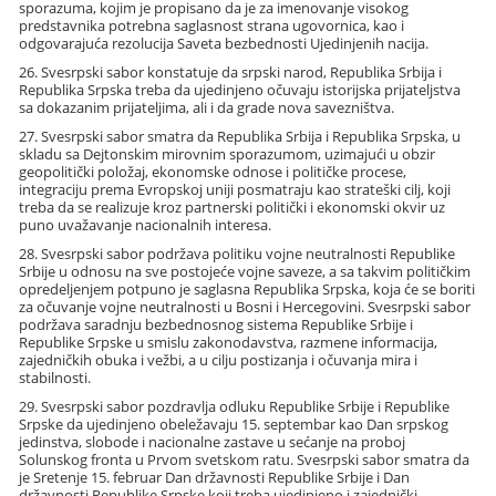
sporazuma, kojim je propisano da je za imenovanje visokog
predstavnika potrebna saglasnost strana ugovornica, kao i
odgovarajuća rezolucija Saveta bezbednosti Ujedinjenih nacija.
26. Svesrpski sabor konstatuje da srpski narod, Republika Srbija i
Republika Srpska treba da ujedinjeno očuvaju istorijska prijateljstva
sa dokazanim prijateljima, ali i da grade nova savezništva.
27. Svesrpski sabor smatra da Republika Srbija i Republika Srpska, u
skladu sa Dejtonskim mirovnim sporazumom, uzimajući u obzir
geopolitički položaj, ekonomske odnose i političke procese,
integraciju prema Evropskoj uniji posmatraju kao strateški cilj, koji
treba da se realizuje kroz partnerski politički i ekonomski okvir uz
puno uvažavanje nacionalnih interesa.
28. Svesrpski sabor podržava politiku vojne neutralnosti Republike
Srbije u odnosu na sve postojeće vojne saveze, a sa takvim političkim
opredeljenjem potpuno je saglasna Republika Srpska, koja će se boriti
za očuvanje vojne neutralnosti u Bosni i Hercegovini. Svesrpski sabor
podržava saradnju bezbednosnog sistema Republike Srbije i
Republike Srpske u smislu zakonodavstva, razmene informacija,
zajedničkih obuka i vežbi, a u cilju postizanja i očuvanja mira i
stabilnosti.
29. Svesrpski sabor pozdravlja odluku Republike Srbije i Republike
Srpske da ujedinjeno obeležavaju 15. septembar kao Dan srpskog
jedinstva, slobode i nacionalne zastave u sećanje na proboj
Solunskog fronta u Prvom svetskom ratu. Svesrpski sabor smatra da
je Sretenje 15. februar Dan državnosti Republike Srbije i Dan
državnosti Republike Srpske koji treba ujedinjeno i zajednički