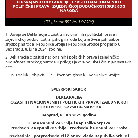
O USVAJANJU DEKLARACIJE O ZAŠTITI NACIONALNIH I
POLITIČKIH PRAVA I ZAJEDNIČKOJ BUDUĆNOSTI SRPSKOG
NARODA
("Sl. glasnik RS", br. 64/2024)
1. Usvaja se Deklaracija o zaštiti nacionalnih i političkih prava i
zajedničkoj budućnosti srpskog naroda koju je Svesrpski sabor
srpskog naroda, Republike Srbije i Republike Srpske proglasio u
Beogradu, 8. juna 2024. godine.
2. Deklaracija o zaštiti nacionalnih i političkih prava i zajedničkoj
budućnosti srpskog naroda u prilogu je ove odluke i čini njen sastavni
deo.
3. Ovu odluku objaviti u "Službenom glasniku Republike Srbije".
SVESRPSKI SABOR
DEKLARACIJA
O ZAŠTITI NACIONALNIH I POLITIČKIH PRAVA I ZAJEDNIČKOJ
BUDUĆNOSTI SRPSKOG NARODA
Beograd, 8. jun 2024. godine
U ime Republike Srbije i Republike Srpske
Predsednik Republike Srbije i Predsednik Republike Srpske
Predsednici, potpredsednici i članovi Vlade Republike Srbije i