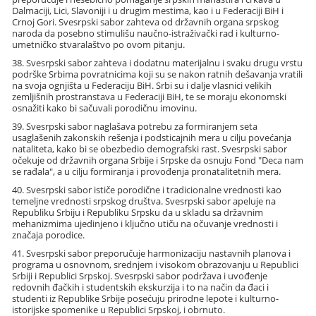
Dalmaciji, Lici, Slavoniji i u drugim mestima, kao i u Federaciji BiH i
Crnoj Gori. Svesrpski sabor zahteva od državnih organa srpskog
naroda da posebno stimulišu naučno-istraživački rad i kulturno-
umetničko stvaralaštvo po ovom pitanju.
38. Svesrpski sabor zahteva i dodatnu materijalnu i svaku drugu vrstu
podrške Srbima povratnicima koji su se nakon ratnih dešavanja vratili
na svoja ognjišta u Federaciju BiH. Srbi su i dalje vlasnici velikih
zemljišnih prostranstava u Federaciji BiH, te se moraju ekonomski
osnažiti kako bi sačuvali porodičnu imovinu.
39. Svesrpski sabor naglašava potrebu za formiranjem seta
usaglašenih zakonskih rešenja i podsticajnih mera u cilju povećanja
nataliteta, kako bi se obezbedio demografski rast. Svesrpski sabor
očekuje od državnih organa Srbije i Srpske da osnuju Fond "Deca nam
se rađala", a u cilju formiranja i provođenja pronatalitetnih mera.
40. Svesrpski sabor ističe porodične i tradicionalne vrednosti kao
temeljne vrednosti srpskog društva. Svesrpski sabor apeluje na
Republiku Srbiju i Republiku Srpsku da u skladu sa državnim
mehanizmima ujedinjeno i ključno utiču na očuvanje vrednosti i
značaja porodice.
41. Svesrpski sabor preporučuje harmonizaciju nastavnih planova i
programa u osnovnom, srednjem i visokom obrazovanju u Republici
Srbiji i Republici Srpskoj. Svesrpski sabor podržava i uvođenje
redovnih đačkih i studentskih ekskurzija i to na način da đaci i
studenti iz Republike Srbije posećuju prirodne lepote i kulturno-
istorijske spomenike u Republici Srpskoj, i obrnuto.