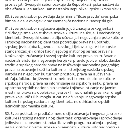
proslavljati. Svesrpski sabor očekuje da Republika Srpska nastavi da
obeležava 9. januar kao Dan nastanka Republike Srpske i krsnu slavu.
30. Svesrpski sabor potvrđuje da je himna "Bože pravde" svesrpska
himna, a da je dvoglavi orao Nemanjića nacionalni svesrpski grb.
31. Svesrpski sabor naglašava ujedinjujući značaj srpskog jezika i
ćiriličkog pisma kao stubova srpske kulture i nauke, ali i nacionalnog
identiteta. Svesrpski sabor, u cilju očuvanja i negovanja srpske kulture
i srpskog nacionalnog identiteta potvrđuje: prava na upotrebu
srpskog jezika (oba izgovora - ekavskog i ijekavskog, te iste srpske
standardizacije) i ćirilice kao njegovog matičnog pisma; prava na
izražavanje, izučavanje i razvoj srpske kulture; prava na izučavanje
nacionalne istorije i negovanje herojske, pravdoljubive i slobodarske
tradicije srpskog naroda; prava na izučavanje nacionalne geografije;
prava na očuvanje i zaštitu kulturno - istorijskog nasleđa srpskog
naroda na njegovom kulturnom prostoru; prava na izučavanje
običaja, folklora, književnosti, umetnosti i komunikacione kulture
srpskog naroda; prava na informisanje na srpskom jeziku; prava na
upotrebu srpskih nacionalnih simbola i njihovo isticanje na javnim
mestima; prava na obeležavanje srpskih nacionalnih praznika i drugih
prava koja utiču ili bi mogla uticati na očuvanje i negovanje srpske
kulture i srpskog nacionalnog identiteta, ne odričući se srpskih
latiničnih spomenika kulture.
32. Svesrpski sabor predlaže mere u cilju očuvanja i negovanja srpske
kulture i srpskog nacionalnog identiteta: organizovanje i sprovođenje
jedinstvenih, posebno standardizovanih programa učenja srpskog
jezika, ćiriličkog pisma, srpske književnosti, kulture i istorije; podrška