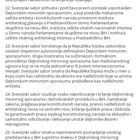
22. Svesrpski sabor prihvata i podržava pravni poredak uspostavljen
Dejtonskim mirovnim sporazumom, a koji predviđa mehanizme
zaštite entiteta i konstitutivnih naroda primenom instituta
entitetskog glasanja u Predstavničkom domu Parlamentarne
skupštine na nivou BiH, instituta zaštite vitalnih nacionalnih interesa
u Domu naroda Parlamentarne skupštine na nivou BiH i instituta
zaštite vitalnog entitetskog interesa u Predsedništvu BiH.
23. Svesrpski sabor konstatuje da je Republika Srpska zadovoljna
visokim stepenom autonomije definisanim Dejtonskim mirovnim
sporazumom, stoga insistiramo na suštinskom i formalnom
provođenju Dejtonskog mirovnog sporazuma, kao međunarodnog
ugovora koji se ne može jednostrano ili putem intervencionizma
menjati. Svesrpski sabor smatra da Republika Srpska može u meri u
kojoj oceni kao celishodno da aktivira sve nadležnosti koje su prema
Dejtonskom mirovnom sporazumu predviđene kao nadležnosti
entiteta.
24. Svesrpski sabor osuđuje svako nepoštovanje i kršenje Dejtonskog
mirovnog sporazuma i demokratskih procedura u BiH, nametanje
zakona, preglasavanje konstitutivnih naroda, prenos nadležnosti sa
entitetskog nivoa na centralni nivo, kršenje ljudskih prava i sloboda,
te garantovanih prava srpskog konstitutivnog naroda na slobodno i
samostalno odlučivanje i delovanje unutar dejtonske Bosne i
Hercegovine.
25. Svesrpski sabor smatra neprimerenim postavljanje visokog
predstavnika u BiH suprotno Aneksu X Dejtonskog mirovnog