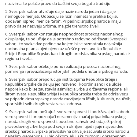
nazivima, te polaže pravo da baštini svoju bogatu tradiciju.
5. Svesrpski sabor utvrđuje da je naziv naroda jedan i da ga je
nemoguće menjati. Odbacuju se razni nametani prefiksi koji su
dodavani ispred imenice "Srbi". Pripadnici srpskog naroda imaju
pravo da se nazivaju Srbima, ma gde trenutno živeli.
6. Svesrpski sabor konstatuje neophodnost srpskog nacionalnog
okupljanja, te odlučuje da je potrebno redovno održavati Svesrpski
sabor, i to svake dve godine na kojem bi se razmatrala najvažnija
nacionalna pitanja ujedinjeno uz učešće predstavnika Republike
Srbije i Republike Srpske, kao i drugih predstavnika srpskog naroda iz
regiona i sveta.
7. Svesrpski sabor očekuje punu realizaciju procesa nacionalnog
pomirenja i prevazilaženja istorijskih podela unutar srpskog naroda.
8. Svesrpski sabor preporučuje institucijama Republike Srbije i
Republike Srpske da deluju jedinstveno i koordinisano i da ulože
napore kako bi se zaustavila asimilacija Srba u državama regiona, ali i
širom sveta. Republika Srbija i Republika Srpska treba da održe vezu
sa pripadnicima srpskog naroda razvijanjem ličnih, kulturnih, naučnih,
sportskih i svih drugih vrsta veza i odnosa.
9. Svesrpski sabor, poštujući sve veroispovesti i podržavajući slobodu
veroispovesti i prepoznajući nezamenjiv značaj pripadnika srpskog
naroda drugih veroispovesti, posebnu zahvalnost odaje Srpskoj
pravoslavnoj crkvi koja pod svojim okriljem ujedinjuje najveći deo
srpskog naroda. Srpska pravoslavna crkva je sačuvala srpski narod u
najtežim vremenima i u biološkom, ali i u kulturnom i obrazovnom