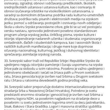
osnivanju, izgradnji, obnovi i održavanju predškolskih, školskih,
srednjoškolskih ustanova i ustanova kulture, kao i osnivanju ili
obnovi izučavanja srbistike na visokoškolskim ustanovama, u
saradnji sa domicilnim državama; podrška radu kulturno-umetničkih
društava; podrška radu pisanih i elektronskih medija na srpskom
jeziku; pomoć u održavanju postojećih i osnivanju novih odeljenja i
škola u okviru Srpske pravoslavne crkve, gde bi se uz već postojeću
versku nastavu, sprovodio jedinstveni posebno standardizovan
program učenja srpskog jezika, ćiriličkog pisma, srpske kulture i
istorije; stipendiranje nadarenih učenika i studenata; organizovanje
omladinskih, đačkih i studentskih kampova, kao i sezonskih škola i
različitih kulturnih manifestacija; i druge mere koje doprinose
očuvanju nacionalnog, kulturnog, jezičkog i duhovnog identiteta i
sprečavanju asimilacije srpskog naroda.
33. Svesrpski sabor traži od Republike Srbije i Republike Srpske da
ujedinjeno neguju istorijsko pamćenje i čuvaju uspomenu na srpske
žrtve pale za slobodu u svim ratovima. Posebno je važno ujedinjeno i
jedinstveno obeležavati i sećati se žrtava palih u Prvom svetskom
ratu, žrtava genocida koji je izvršen nad Srbima u Drugom svetskom
ratu i žrtava u ratovima devedesetih godina prošlog veka.
34. Svesrpski sabor preporučuje dodatno internacionalizovanje teme
stradanja Srba u Nezavisnoj Državi Hrvatskoj. Potrebno je svetu
predstaviti enormno stradanje i genocid koji je izvršen nad Srbima u
sistemu logora NDH, sa posebnim naglaskom na stradanje dece u
posebnim i u svetu jedinstvenim logorima smrti za decu Jastrebarsko,
Sisak, Đakovo i Stara Gradiška. Logori i masovna stratišta i gubilišta