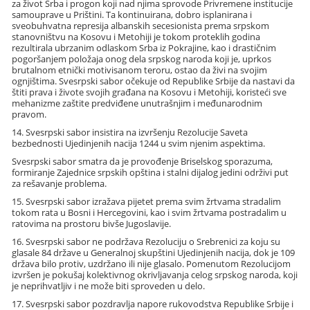
za život Srba i progon koji nad njima sprovode Privremene institucije
samouprave u Prištini. Ta kontinuirana, dobro isplanirana i
sveobuhvatna represija albanskih secesionista prema srpskom
stanovništvu na Kosovu i Metohiji je tokom proteklih godina
rezultirala ubrzanim odlaskom Srba iz Pokrajine, kao i drastičnim
pogoršanjem položaja onog dela srpskog naroda koji je, uprkos
brutalnom etnički motivisanom teroru, ostao da živi na svojim
ognjištima. Svesrpski sabor očekuje od Republike Srbije da nastavi da
štiti prava i živote svojih građana na Kosovu i Metohiji, koristeći sve
mehanizme zaštite predviđene unutrašnjim i međunarodnim
pravom.
14. Svesrpski sabor insistira na izvršenju Rezolucije Saveta
bezbednosti Ujedinjenih nacija 1244 u svim njenim aspektima.
Svesrpski sabor smatra da je provođenje Briselskog sporazuma,
formiranje Zajednice srpskih opština i stalni dijalog jedini održivi put
za rešavanje problema.
15. Svesrpski sabor izražava pijetet prema svim žrtvama stradalim
tokom rata u Bosni i Hercegovini, kao i svim žrtvama postradalim u
ratovima na prostoru bivše Jugoslavije.
16. Svesrpski sabor ne podržava Rezoluciju o Srebrenici za koju su
glasale 84 države u Generalnoj skupštini Ujedinjenih nacija, dok je 109
država bilo protiv, uzdržano ili nije glasalo. Pomenutom Rezolucijom
izvršen je pokušaj kolektivnog okrivljavanja celog srpskog naroda, koji
je neprihvatljiv i ne može biti sproveden u delo.
17. Svesrpski sabor pozdravlja napore rukovodstva Republike Srbije i