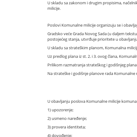
U skladu sa zakonom i drugim propisima, načelni
milicije.
Poslovi Komunalne milicije organizuju se i obavlj
Gradsko veće Grada Novog Sada (u daljem tekstu: 
postojećeg stanja, utvrđuje prioritete u obavljanj
U skladu sa strateškim planom, Komunalna milicij
Uz predlog plana iz st. 2. i 3. ovog člana, Komuna
Prilikom razmatranja strateškog i godišnjeg plan
Na strateške i godišnje planove rada Komunalne m
U obavljanju poslova Komunalne milicije komunaln
1) upozorenje;
2) usmeno naređenje;
3) provera identiteta;
4) dovođenje;