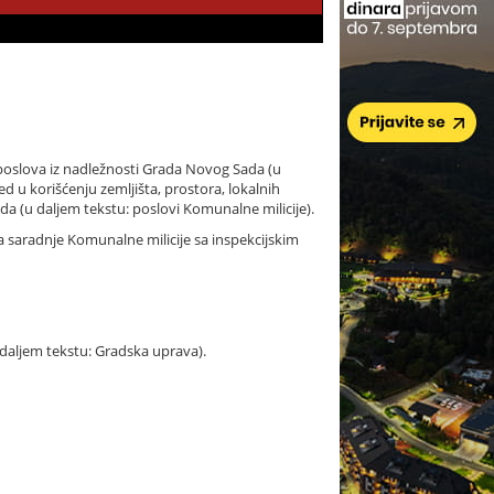
oslova iz nadležnosti Grada Novog Sada (u
ed u korišćenju zemljišta, prostora, lokalnih
a (u daljem tekstu: poslovi Komunalne milicije).
a saradnje Komunalne milicije sa inspekcijskim
 daljem tekstu: Gradska uprava).