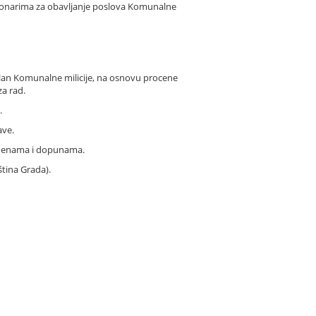
cionarima za obavljanje poslova Komunalne
plan Komunalne milicije, na osnovu procene
za rad.
.
ave.
izmenama i dopunama.
tina Grada).