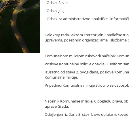
- Odsek Sever
- Odsek Jug
- Odsek za administrativno-analitičke i informatič
Delokrug rada Sektora i teritorijalnu nadležnost od
upravama, posebnim organizacijama i službama 
Komunalnom milicijom rukovodi načelnik Komunal
Poslove Komunalne milicije obavljaju uniformisan
Izuzetno od stava 2. ovog člana, poslove Komuna
Komunalne milicije.
Pripadnici Komunalne milicije stručno se osposob
Načelnik Komunalne milicije, u pogledu prava, o
uprave Grada.
Odeljenjem iz člana 3. stav 1. ove odluke rukovodi