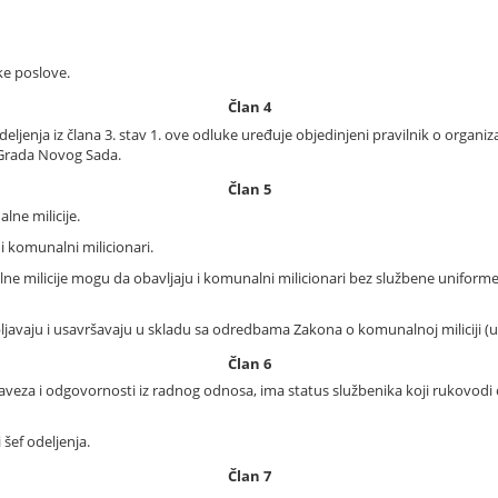
ke poslove.
Član 4
eljenja iz člana 3. stav 1. ove odluke uređuje objedinjeni pravilnik o organiza
Grada Novog Sada.
Član 5
ne milicije.
i komunalni milicionari.
lne milicije mogu da obavljaju i komunalni milicionari bez službene unifor
ljavaju i usavršavaju u skladu sa odredbama Zakona o komunalnoj miliciji (u
Član 6
baveza i odgovornosti iz radnog odnosa, ima status službenika koji rukov
 šef odeljenja.
Član 7