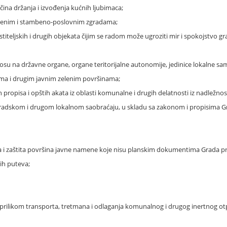
ina držanja i izvođenja kućnih ljubimaca;
benim i stambeno-poslovnim zgradama;
teljskih i drugih objekata čijim se radom može ugroziti mir i spokojstvo gr
su na državne organe, organe teritorijalne autonomije, jedinice lokalne sa
ima i drugim javnim zelenim površinama;
propisa i opštih akata iz oblasti komunalne i drugih delatnosti iz nadležnos
radskom i drugom lokalnom saobraćaju, u skladu sa zakonom i propisima Gra
šta i zaštita površina javne namene koje nisu planskim dokumentima Grada pre
nih puteva;
e prilikom transporta, tretmana i odlaganja komunalnog i drugog inertnog o