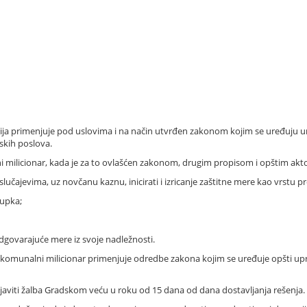
cija primenjuje pod uslovima i na način utvrđen zakonom kojim se uređuju 
jskih poslova.
ni milicionar, kada je za to ovlašćen zakonom, drugim propisom i opštim ak
lučajevima, uz novčanu kaznu, inicirati i izricanje zaštitne mere kao vrstu pr
tupka;
dgovarajuće mere iz svoje nadležnosti.
komunalni milicionar primenjuje odredbe zakona kojim se uređuje opšti upr
javiti žalba Gradskom veću u roku od 15 dana od dana dostavljanja rešenja.