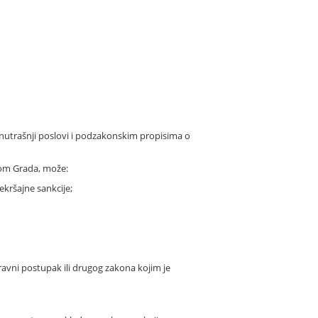
unutrašnji poslovi i podzakonskim propisima o
tom Grada, može:
ekršajne sankcije;
avni postupak ili drugog zakona kojim je