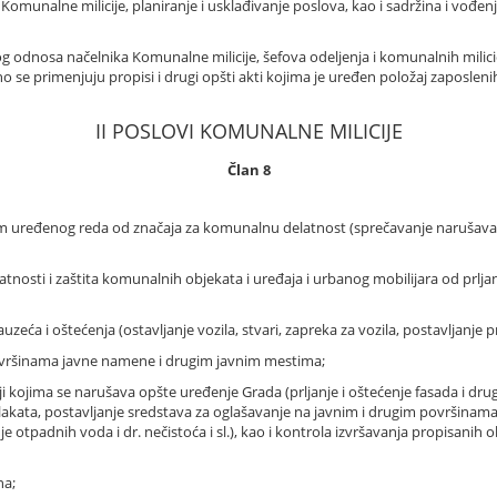
 Komunalne milicije, planiranje i usklađivanje poslova, kao i sadržina i vođen
g odnosa načelnika Komunalne milicije, šefova odeljenja i komunalnih mili
e primenjuju propisi i drugi opšti akti kojima je uređen položaj zaposle
II POSLOVI KOMUNALNE MILICIJE
Član 8
m uređenog reda od značaja za komunalnu delatnost (sprečavanje narušava
nosti i zaštita komunalnih objekata i uređaja i urbanog mobilijara od prljan
eća i oštećenja (ostavljanje vozila, stvari, zapreka za vozila, postavljanje p
površinama javne namene i drugim javnim mestima;
ji kojima se narušava opšte uređenje Grada (prljanje i oštećenje fasada i dru
e plakata, postavljanje sredstava za oglašavanje na javnim i drugim površina
e otpadnih voda i dr. nečistoća i sl.), kao i kontrola izvršavanja propisani
na;