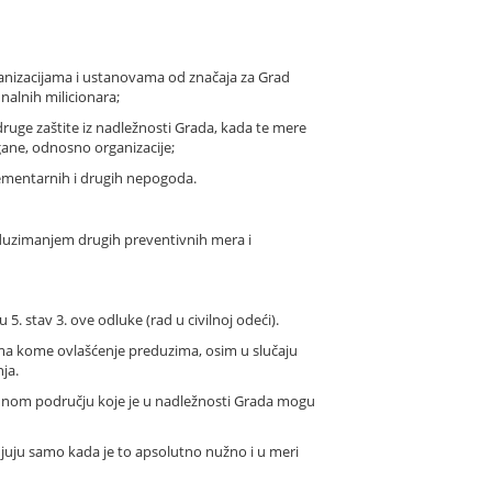
anizacijama i ustanovama od značaja za Grad
nalnih milicionara;
druge zaštite iz nadležnosti Grada, kada te mere
ane, odnosno organizacije;
elementarnih i drugih nepogoda.
duzimanjem drugih preventivnih mera i
 stav 3. ove odluke (rad u civilnoj odeći).
ema kome ovlašćenje preduzima, osim u slučaju
ja.
vodnom području koje je u nadležnosti Grada mogu
juju samo kada je to apsolutno nužno i u meri