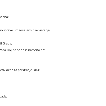
ađana;
mouprave i imaoce javnih ovlašćenja;
ti Grada;
da, koji se odnose naročito na:
dviđene za parkiranje i dr.);
tpada;