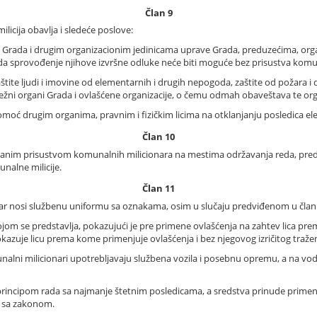
Član 9
licija obavlja i sledeće poslove:
 Grada i drugim organizacionim jedinicama uprave Grada, preduzećima, org
a da sprovođenje njihove izvršne odluke neće biti moguće bez prisustva komu
štite ljudi i imovine od elementarnih i drugih nepogoda, zaštite od požara i 
i organi Grada i ovlašćene organizacije, o čemu odmah obaveštava te org
 pomoć drugim organima, pravnim i fizičkim licima na otklanjanju posledica 
Član 10
ovanim prisustvom komunalnih milicionara na mestima održavanja reda, pre
alne milicije.
Član 11
r nosi službenu uniformu sa oznakama, osim u slučaju predviđenom u članu 5.
ojom se predstavlja, pokazujući je pre primene ovlašćenja na zahtev lica pr
okazuje licu prema kome primenjuje ovlašćenja i bez njegovog izričitog tražen
unalni milicionari upotrebljavaju službena vozila i posebnu opremu, a na 
rincipom rada sa najmanje štetnim posledicama, a sredstva prinude primen
u sa zakonom.