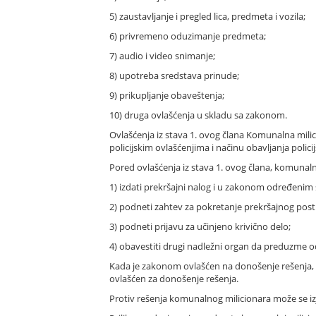
5) zaustavljanje i pregled lica, predmeta i vozila;
6) privremeno oduzimanje predmeta;
7) audio i video snimanje;
8) upotreba sredstava prinude;
9) prikupljanje obaveštenja;
10) druga ovlašćenja u skladu sa zakonom.
Ovlašćenja iz stava 1. ovog člana Komunalna mili
policijskim ovlašćenjima i načinu obavljanja polici
Pored ovlašćenja iz stava 1. ovog člana, komunal
1) izdati prekršajni nalog i u zakonom određenim s
2) podneti zahtev za pokretanje prekršajnog pos
3) podneti prijavu za učinjeno krivično delo;
4) obavestiti drugi nadležni organ da preduzme o
Kada je zakonom ovlašćen na donošenje rešenja, 
ovlašćen za donošenje rešenja.
Protiv rešenja komunalnog milicionara može se iz