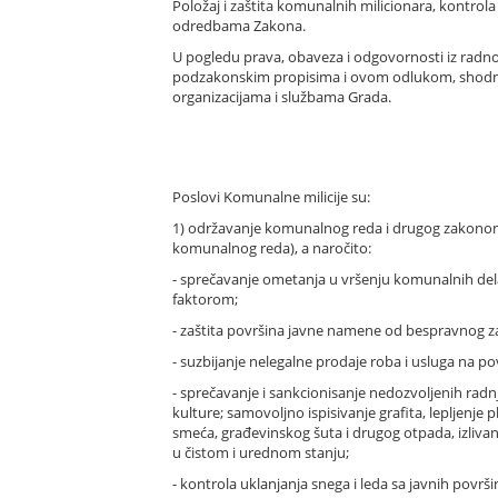
Položaj i zaštita komunalnih milicionara, kontrola
odredbama Zakona.
U pogledu prava, obaveza i odgovornosti iz radno
podzakonskim propisima i ovom odlukom, shodno s
organizacijama i službama Grada.
Poslovi Komunalne milicije su:
1) održavanje komunalnog reda i drugog zakono
komunalnog reda), a naročito:
- sprečavanje ometanja u vršenju komunalnih delat
faktorom;
- zaštita površina javne namene od bespravnog zauz
- suzbijanje nelegalne prodaje roba i usluga na 
- sprečavanje i sankcionisanje nedozvoljenih radn
kulture; samovoljno ispisivanje grafita, lepljenj
smeća, građevinskog šuta i drugog otpada, izlivanj
u čistom i urednom stanju;
- kontrola uklanjanja snega i leda sa javnih površi