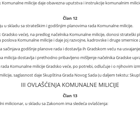
k Komunalne milicije daje obavezna uputstva i instrukcije komunalnim mili
Član 12
aju u skladu sa strateškim i godišnjim planovima rada Komunalne milicije.
Gradsko veće), na predlog načelnika Komunalne milicije, donosi strateški 
u poslova Komunalne milicije i daje joj razvojne, kadrovske i druge smernice 
a sačinjava godišnje planove rada i dostavlja ih Gradskom veću na usvajanje
lna milicija dostavlja i prethodno pribavljeno mišljenje načelnika Gradske upr
a rada Komunalne milicije Gradsko veće, po potrebi, odlučuje i o njihovim 
ilicije, saglasnost daje Skupština Grada Novog Sada (u daljem tekstu: Skupš
III OVLAŠĆENJA KOMUNALNE MILICIJE
Član 13
i milicionar, u skladu sa Zakonom ima sledeća ovlašćenja: