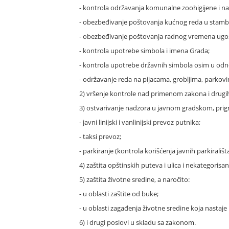
- kontrola održavanja komunalne zoohigijene i nač
- obezbeđivanje poštovanja kućnog reda u stam
- obezbeđivanje poštovanja radnog vremena ugosti
- kontrola upotrebe simbola i imena Grada;
- kontrola upotrebe državnih simbola osim u odno
- održavanje reda na pijacama, grobljima, parkov
2) vršenje kontrole nad primenom zakona i drugih 
3) ostvarivanje nadzora u javnom gradskom, prig
- javni linijski i vanlinijski prevoz putnika;
- taksi prevoz;
- parkiranje (kontrola korišćenja javnih parkirali
4) zaštita opštinskih puteva i ulica i nekategorisa
5) zaštita životne sredine, a naročito:
- u oblasti zaštite od buke;
- u oblasti zagađenja životne sredine koja nastaj
6) i drugi poslovi u skladu sa zakonom.