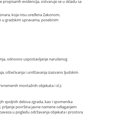
je propisanih evidencija, ostvaruje se u skladu sa
cionara, koja nisu uređena Zakonom,
nih u gradskim upravama, posebnim
nja, odnosno uspostavljanje narušenog
ja, oštećivanja i uništavanja izazvano ljudskim
rivremenih montažnih objekata i sl.);
gih spoljnih delova zgrada, kao i spomenika
ma; prljanje površina javne namene odlaganjem
h obaveza u pogledu održavanja objekata i prostora