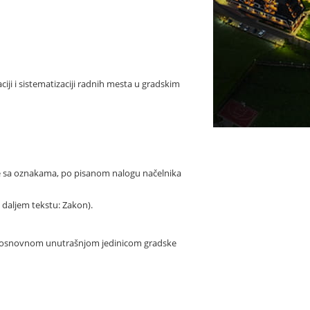
ciji i sistematizaciji radnih mesta u gradskim
me sa oznakama, po pisanom nalogu načelnika
 daljem tekstu: Zakon).
odi osnovnom unutrašnjom jedinicom gradske