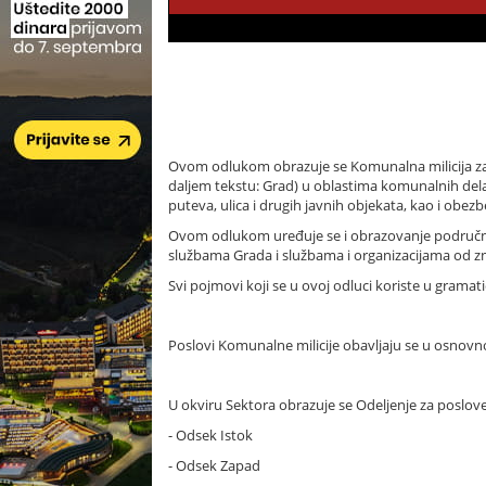
Ovom odlukom obrazuje se Komunalna milicija za
daljem tekstu: Grad) u oblastima komunalnih delatn
puteva, ulica i drugih javnih objekata, kao i ob
Ovom odlukom uređuje se i obrazovanje područnih o
službama Grada i službama i organizacijama od zn
Svi pojmovi koji se u ovoj odluci koriste u gram
Poslovi Komunalne milicije obavljaju se u osnovno
U okviru Sektora obrazuje se Odeljenje za poslove
- Odsek Istok
- Odsek Zapad