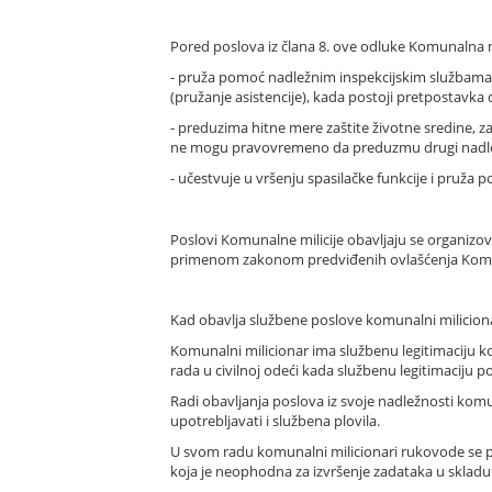
Pored poslova iz člana 8. ove odluke Komunalna mi
- pruža pomoć nadležnim inspekcijskim službama
(pružanje asistencije), kada postoji pretpostavk
- preduzima hitne mere zaštite životne sredine, za
ne mogu pravovremeno da preduzmu drugi nadležn
- učestvuje u vršenju spasilačke funkcije i pruža
Poslovi Komunalne milicije obavljaju se organiz
primenom zakonom predviđenih ovlašćenja Komun
Kad obavlja službene poslove komunalni miliciona
Komunalni milicionar ima službenu legitimaciju k
rada u civilnoj odeći kada službenu legitimaciju p
Radi obavljanja poslova iz svoje nadležnosti kom
upotrebljavati i službena plovila.
U svom radu komunalni milicionari rukovode se p
koja je neophodna za izvršenje zadataka u sklad