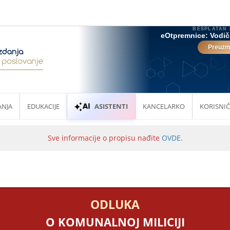
ANJA
EDUKACIJE
ASISTENTI
KANCELARKO
KORISNIČ
Sve informacije o propisu nađite
OVDE
.
ODLUKA
O KOMUNALNOJ MILICIJI