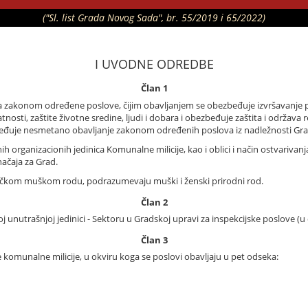
("Sl. list Grada Novog Sada", br. 55/2019 i 65/2022)
I UVODNE ODREDBE
Član 1
 zakonom određene poslove, čijim obavljanjem se obezbeđuje izvršavanje p
osti, zaštite životne sredine, ljudi i dobara i obezbeđuje zaštita i održava r
ezbeđuje nesmetano obavljanje zakonom određenih poslova iz nadležnosti Grad
rganizacionih jedinica Komunalne milicije, kao i oblici i način ostvarivanj
ačaja za Grad.
atičkom muškom rodu, podrazumevaju muški i ženski prirodni rod.
Član 2
j unutrašnjoj jedinici - Sektoru u Gradskoj upravi za inspekcijske poslove (u
Član 3
 komunalne milicije, u okviru koga se poslovi obavljaju u pet odseka: