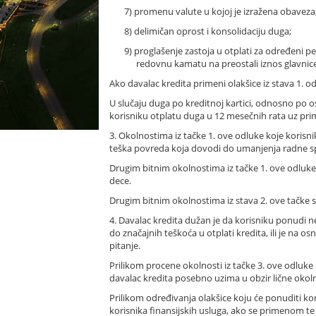
7) promenu valute u kojoj je izražena obaveza
8) delimičan oprost i konsolidaciju duga;
9) proglašenje zastoja u otplati za određeni 
redovnu kamatu na preostali iznos glavnic
Ako davalac kredita primeni olakšice iz stava 1. o
U slučaju duga po kreditnoj kartici, odnosno po o
korisniku otplatu duga u 12 mesečnih rata uz p
3. Okolnostima iz tačke 1. ove odluke koje korisn
teška povreda koja dovodi do umanjenja radne s
Drugim bitnim okolnostima iz tačke 1. ove odluke n
dece.
Drugim bitnim okolnostima iz stava 2. ove tačke sm
4. Davalac kredita dužan je da korisniku ponudi ne
do značajnih teškoća u otplati kredita, ili je na
pitanje.
Prilikom procene okolnosti iz tačke 3. ove odluke i
davalac kredita posebno uzima u obzir lične okoln
Prilikom određivanja olakšice koju će ponuditi ko
korisnika finansijskih usluga, ako se primenom te