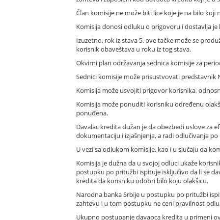
Član komisije ne može biti lice koje je na bilo ko
Komisija donosi odluku o prigovoru i dostavlja je
Izuzetno, rok iz stava 5. ove tačke može se produž
korisnik obaveštava u roku iz tog stava.
Okvirni plan održavanja sednica komisije za perio
Sednici komisije može prisustvovati predstavnik 
Komisija može usvojiti prigovor korisnika, odnosn
Komisija može ponuditi korisniku određenu olakš
ponuđena.
Davalac kredita dužan je da obezbedi uslove za efi
dokumentaciju i izjašnjenja, a radi odlučivanja po
U vezi sa odlukom komisije, kao i u slučaju da k
Komisija je dužna da u svojoj odluci ukaže koris
postupku po pritužbi ispituje isključivo da li s
kredita da korisniku odobri bilo koju olakšicu.
Narodna banka Srbije u postupku po pritužbi ispi
zahtevu i u tom postupku ne ceni pravilnost odl
Ukupno postupanje davaoca kredita u primeni ov