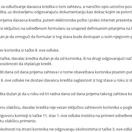
e za odlučivanje davaoca kredita o tom zahtevu, a naročito opis uzročno-pos
redita, uz dostavljenu odgovarajuću dokumentaciju kao dokaz kojim se potvrđ
ijama davaoca kredita, putem elektronske pošte i preko internet prezentac
si isključivo na određenom formularu sa unapred definisanim pitanjima na k
dužan je da omogući da formular iz tog stava bude dostupan u svim njegovim
v korisnika iz tačke 8. ove odluke.
tačke, davalac kredita dužan je da od korisnika, ili na drugi odgovarajući n
posobnosti da otplaćuje kredit.
d 30 dana od dana prijema zahteva i o tome obaveštava korisnika pisanim pu
av 6. ove odluke ne dostavi davaocu kredita saglasnost iz tog stava u roku iz s
dita dužan je da u roku od tri radna dana od dana prijema takvog zahteva k
u olakšicu, davalac kredita nije vezan isključivo zahtevom korisnika u pogl
prigovoru komisiji iz tačke 11. stav 1. ove odluke insistira na primeni određe
tu olakšicu primenio.
kolnosti na strani korisnika ne odgovaraju okolnostima iz tačke 3. ove odlu