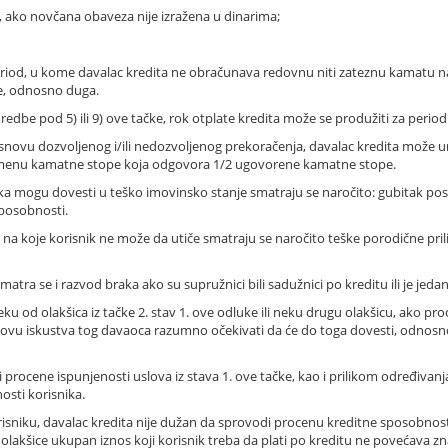
, ako novčana obaveza nije izražena u dinarima;
period, u kome davalac kredita ne obračunava redovnu niti zateznu kamatu n
e, odnosno duga.
dredbe pod 5) ili 9) ove tačke, rok otplate kredita može se produžiti za peri
snovu dozvoljenog i/ili nedozvoljenog prekoračenja, davalac kredita može um
rimenu kamatne stope koja odgovora 1/2 ugovorene kamatne stope.
ika mogu dovesti u teško imovinsko stanje smatraju se naročito: gubitak pos
posobnosti.
a koje korisnik ne može da utiče smatraju se naročito teške porodične prilike,
atra se i razvod braka ako su supružnici bili sadužnici po kreditu ili je jed
ku od olakšica iz tačke 2. stav 1. ove odluke ili neku drugu olakšicu, ako pro
 osnovu iskustva tog davaoca razumno očekivati da će do toga dovesti, odnos
 procene ispunjenosti uslova iz stava 1. ove tačke, kao i prilikom određivanja
osti korisnika.
risniku, davalac kredita nije dužan da sprovodi procenu kreditne sposobnost
 olakšice ukupan iznos koji korisnik treba da plati po kreditu ne povećava z