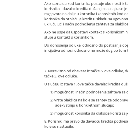
Ako sazna da kod korisnika postoje okolnosti iz ta
korisnika - davalac kredita dužan je da, najkasnij
razgovora na daljinu korisnika i zaposlenih kod 
korisnika da otplaćuje kredit u skladu sa ugovor
uključujući i način podnošenja zahteva za olakšic
Ako ne uspe da uspostavi kontakt s korisnikom na 
stupi u kontakt s korisnikom.
Do donošenja odluke, odnosno do postizanja dogovo
inicijativa odnosi, odnosno ne može dug po tom kr
7. Nezavisno od obaveze iz tačke 6. ove odluke, 
tačke 3. ove odluke.
U slučaju iz stava 1. ove tačke davalac kredita du
1) mogućnost i način podnošenja zahteva za o
2) vrste olakšica na koje se zahtev za odobra
adekvatniju u konkretnom slučaju;
3) mogućnost korisnika da olakšice koristi za je
8. Korisnik ima pravo da davaocu kredita podnese 
koje su nastupile.