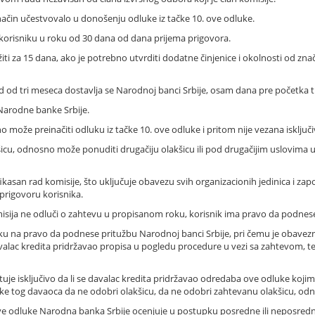
ji način učestvovalo u donošenju odluke iz tačke 10. ove odluke.
 korisniku u roku od 30 dana od dana prijema prigovora.
iti za 15 dana, ako je potrebno utvrditi dodatne činjenice i okolnosti od zn
d od tri meseca dostavlja se Narodnoj banci Srbije, osam dana pre početka tr
Narodne banke Srbije.
o može preinačiti odluku iz tačke 10. ove odluke i pritom nije vezana isklju
icu, odnosno može ponuditi drugačiju olakšicu ili pod drugačijim uslovima 
kasan rad komisije, što uključuje obavezu svih organizacionih jedinica i zapo
 prigovoru korisnika.
omisija ne odluči o zahtevu u propisanom roku, korisnik ima pravo da podnes
niku na pravo da podnese pritužbu Narodnoj banci Srbije, pri čemu je obavez
e davalac kredita pridržavao propisa u pogledu procedure u vezi sa zahtevom
tuje isključivo da li se davalac kredita pridržavao odredaba ove odluke koj
uke tog davaoca da ne odobri olakšicu, da ne odobri zahtevanu olakšicu, od
e odluke Narodna banka Srbije ocenjuje u postupku posredne ili neposredn