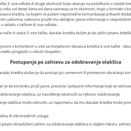
čke 3. ove odluke ili druge okolnosti koje ukazuju na poteškoće u otplati kr
e u roku od deset dana od dana saznanja za te okolnosti, stupi u kontakt s ko
davaoca kredita, na kojem će putem neposredne komunikacije pribaviti doda
enim uslovima, odnosno pružiti mu detaljne i jasne informacije o raspoloži
e u skladu s tačkom 8. ove odluke.
način iz stava 3. ove tačke, davalac kredita dužan je da sačini pisanu beleš
ra s korisnikom u vezi sa inicijativom davaoca kredita iz ove tačke - daval
editu proglasiti u celosti dospelim.
Postupanje po zahtevu za odobravanje olakšica
davalac kredita dužan je da postupi po usmenom ili pismenom obraćanju koris
žan je da korisniku pruži jasne, precizne i potpune informacije koje se odnose
dobravanje olakšica, uz navođenje okolnosti za njihovo odobravanje;
vanje olakšica može odnositi, uz napomenu da mu davalac kredita može ponud
dnu ili više kreditnih usluga.
pisani obrazloženi zahtev za odobravanje olakšica (u daljem tekstu: zahtev)