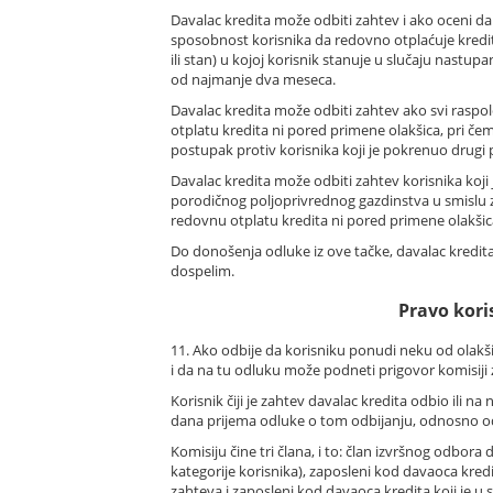
Davalac kredita može odbiti zahtev i ako oceni da
sposobnost korisnika da redovno otplaćuje kredi
ili stan) u kojoj korisnik stanuje u slučaju nastup
od najmanje dva meseca.
Davalac kredita može odbiti zahtev ako svi raspo
otplatu kredita ni pored primene olakšica, pri če
postupak protiv korisnika koji je pokrenuo drugi p
Davalac kredita može odbiti zahtev korisnika koji 
porodičnog poljoprivrednog gazdinstva u smislu za
redovnu otplatu kredita ni pored primene olakšica
Do donošenja odluke iz ove tačke, davalac kredita
dospelim.
Pravo kori
11. Ako odbije da korisniku ponudi neku od olakš
i da na tu odluku može podneti prigovor komisiji 
Korisnik čiji je zahtev davalac kredita odbio il
dana prijema odluke o tom odbijanju, odnosno o
Komisiju čine tri člana, i to: član izvršnog odbo
kategorije korisnika), zaposleni kod davaoca kre
zahteva i zaposleni kod davaoca kredita koji je u 