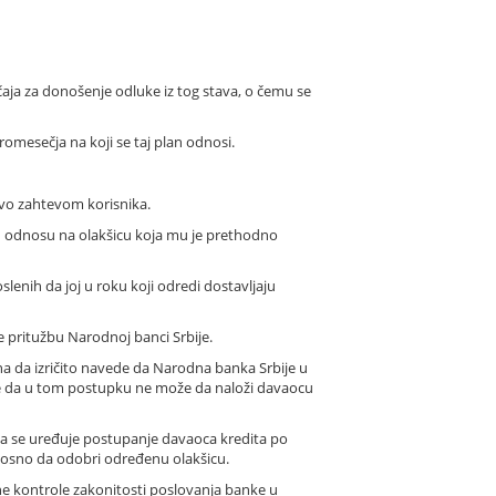
ačaja za donošenje odluke iz tog stava, o čemu se
omesečja na koji se taj plan odnosi.
čivo zahtevom korisnika.
u odnosu na olakšicu koja mu je prethodno
slenih da joj u roku koji odredi dostavljaju
e pritužbu Narodnoj banci Srbije.
na da izričito navede da Narodna banka Srbije u
, te da u tom postupku ne može da naloži davaocu
ima se uređuje postupanje davaoca kredita po
nosno da odobri određenu olakšicu.
e kontrole zakonitosti poslovanja banke u