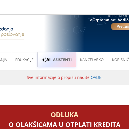
ANJA
EDUKACIJE
ASISTENTI
KANCELARKO
KORISNIČ
Sve informacije o propisu nađite
OVDE
.
ODLUKA
O OLAKŠICAMA U OTPLATI KREDITA