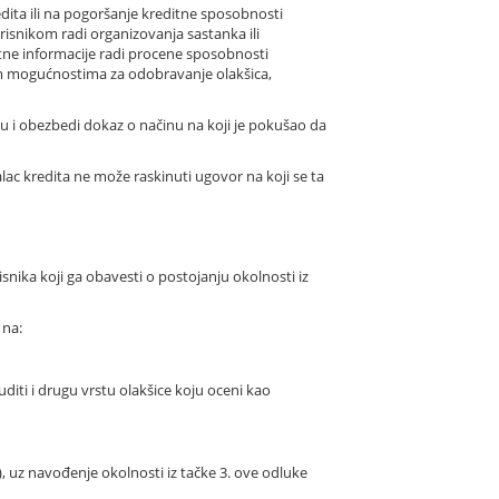
edita ili na pogoršanje kreditne sposobnosti
risnikom radi organizovanja sastanka ili
tne informacije radi procene sposobnosti
vim mogućnostima za odobravanje olakšica,
ku i obezbedi dokaz o načinu na koji je pokušao da
ac kredita ne može raskinuti ugovor na koji se ta
nika koji ga obavesti o postojanju okolnosti iz
 na:
iti i drugu vrstu olakšice koju oceni kao
, uz navođenje okolnosti iz tačke 3. ove odluke