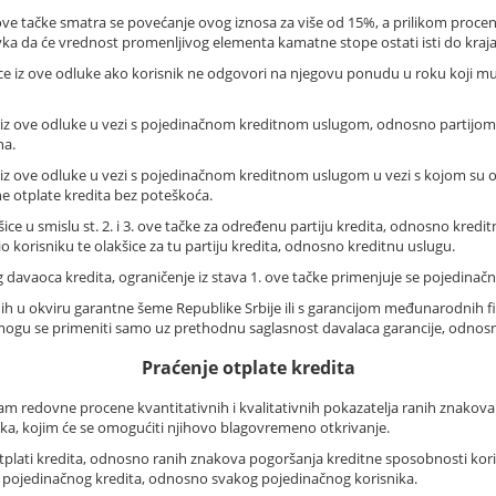
e tačke smatra se povećanje ovog iznosa za više od 15%, a prilikom procene
ka da će vrednost promenljivog elementa kamatne stope ostati isti do kraja 
ce iz ove odluke ako korisnik ne odgovori na njegovu ponudu u roku koji mu t
e iz ove odluke u vezi s pojedinačnom kreditnom uslugom, odnosno partijom 
na.
 iz ove odluke u vezi s pojedinačnom kreditnom uslugom u vezi s kojom su ola
e otplate kredita bez poteškoća.
ice u smislu st. 2. i 3. ove tačke za određenu partiju kredita, odnosno kred
o korisniku te olakšice za tu partiju kredita, odnosno kreditnu uslugu.
og davaoca kredita, ograničenje iz stava 1. ove tačke primenjuje se pojedinač
 u okviru garantne šeme Republike Srbije ili s garancijom međunarodnih fina
 mogu se primeniti samo uz prethodnu saglasnost davalaca garancije, odnos
Praćenje otplate kredita
am redovne procene kvantitativnih i kvalitativnih pokazatelja ranih znakova
ka, kojim će se omogućiti njihovo blagovremeno otkrivanje.
tplati kredita, odnosno ranih znakova pogoršanja kreditne sposobnosti kori
g pojedinačnog kredita, odnosno svakog pojedinačnog korisnika.