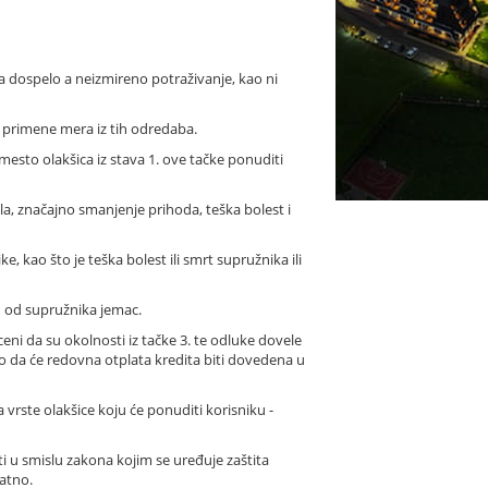
a dospelo a neizmireno potraživanje, kao ni
od primene mera iz tih odredaba.
esto olakšica iz stava 1. ove tačke ponuditi
la, značajno smanjenje prihoda, teška bolest i
 kao što je teška bolest ili smrt supružnika ili
an od supružnika jemac.
ceni da su okolnosti iz tačke 3. te odluke dovele
no da će redovna otplata kredita biti dovedena u
 vrste olakšice koju će ponuditi korisniku -
i u smislu zakona kojim se uređuje zaštita
natno.