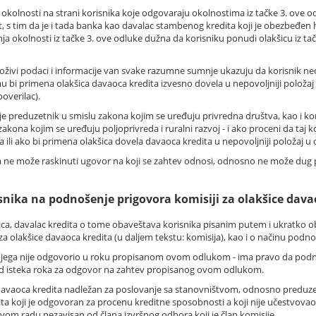
 okolnosti na strani korisnika koje odgovaraju okolnostima iz tačke 3. ove o
t, s tim da je i tada banka kao davalac stambenog kredita koji je obezb
anja okolnosti iz tačke 3. ove odluke dužna da korisniku ponudi olakšicu iz ta
loživi podaci i informacije van svake razumne sumnje ukazuju da korisnik n
mu bi primena olakšica davaoca kredita izvesno dovela u nepovoljniji položaj
overilac).
je preduzetnik u smislu zakona kojim se uređuju privredna društva, kao i koris
kona kojim se uređuju poljoprivreda i ruralni razvoj - i ako proceni da taj 
 ili ako bi primena olakšica dovela davaoca kredita u nepovoljniji položaj u
 ne može raskinuti ugovor na koji se zahtev odnosi, odnosno ne može dug po
snika na podnošenje prigovora komisiji za olakšice dava
ica, davalac kredita o tome obaveštava korisnika pisanim putem i ukratko 
za olakšice davaoca kredita (u daljem tekstu: komisija), kao i o načinu podn
i na njega nije odgovorio u roku propisanom ovom odlukom - ima pravo da pod
d isteka roka za odgovor na zahtev propisanog ovom odlukom.
ra davaoca kredita nadležan za poslovanje sa stanovništvom, odnosno preduzet
dita koji je odgovoran za procenu kreditne sposobnosti a koji nije učestvov
svom radu nezavisan od člana izvršnog odbora koji je član komisije.