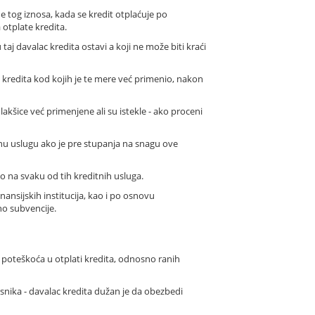
 tog iznosa, kada se kredit otplaćuje po
otplate kredita.
aj davalac kredita ostavi a koji ne može biti kraći
kredita kod kojih je te mere već primenio, nakon
kšice već primenjene ali su istekle - ako proceni
itnu uslugu ako je pre stupanja na snagu ove
no na svaku od tih kreditnih usluga.
nsijskih institucija, kao i po osnovu
no subvencije.
 poteškoća u otplati kredita, odnosno ranih
snika - davalac kredita dužan je da obezbedi