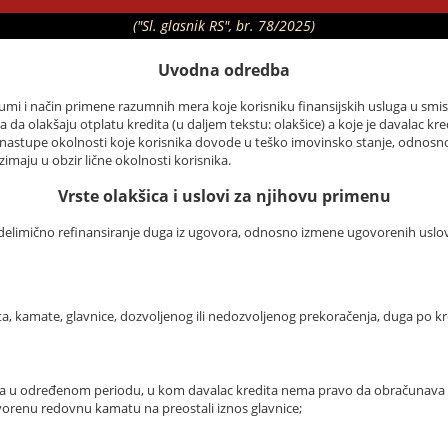
("Sl. glasnik RS", br. 78/2025)
Uvodna odredba
ijumi i način primene razumnih mera koje korisniku finansijskih usluga u smis
eba da olakšaju otplatu kredita (u daljem tekstu: olakšice) a koje je davalac 
astupe okolnosti koje korisnika dovode u teško imovinsko stanje, odnosno
imaju u obzir lične okolnosti korisnika.
Vrste olakšica i uslovi za njihovu primenu
elimično refinansiranje duga iz ugovora, odnosno izmene ugovorenih uslova, 
, kamate, glavnice, dozvoljenog ili nedozvoljenog prekoračenja, duga po kredi
edita u određenom periodu, u kom davalac kredita nema pravo da obračunava
orenu redovnu kamatu na preostali iznos glavnice;