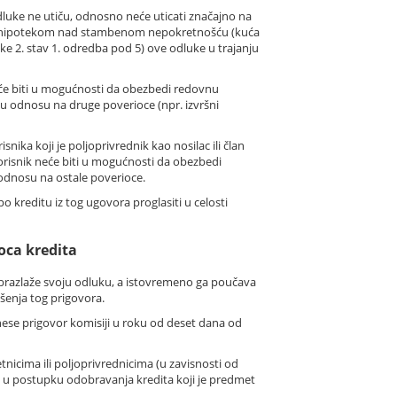
dluke ne utiču, odnosno neće uticati značajno na
eđen hipotekom nad stambenom nepokretnošću (kuća
čke 2. stav 1. odredba pod 5) ove odluke u trajanju
eće biti u mogućnosti da obezbedi redovnu
 u odnosu na druge poverioce (npr. izvršni
nika koji je poljoprivrednik kao nosilac ili član
korisnik neće biti u mogućnosti da obezbedi
 odnosu na ostale poverioce.
 kreditu iz tog ugovora proglasiti u celosti
oca kredita
obrazlaže svoju odluku, a istovremeno ga poučava
ošenja tog prigovora.
nese prigovor komisiji u roku od deset dana od
nicima ili poljoprivrednicima (u zavisnosti od
ao u postupku odobravanja kredita koji je predmet