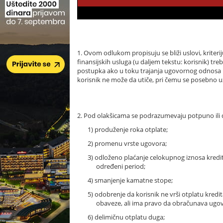
1. Ovom odlukom propisuju se bliži uslovi, kriter
finansijskih usluga (u daljem tekstu: korisnik) tr
postupka ako u toku trajanja ugovornog odnosa n
korisnik ne može da utiče, pri čemu se posebno uz
2. Pod olakšicama se podrazumevaju potpuno ili d
1) produženje roka otplate;
2) promenu vrste ugovora;
3) odloženo plaćanje celokupnog iznosa kredita
određeni period;
4) smanjenje kamatne stope;
5) odobrenje da korisnik ne vrši otplatu kr
obaveze, ali ima pravo da obračunava ugov
6) delimičnu otplatu duga;