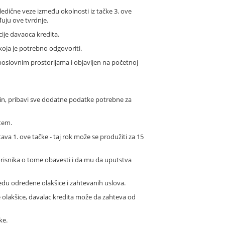
ledične veze između okolnosti iz tačke 3. ove
uju ove tvrdnje.
ije davaoca kredita.
oja je potrebno odgovoriti.
 poslovnim prostorijama i objavljen na početnoj
ačin, pribavi sve dodatne podatke potrebne za
tem.
tava 1. ove tačke - taj rok može se produžiti za 15
orisnika o tome obavesti i da mu da uputstva
edu određene olakšice i zahtevanih uslova.
ne olakšice, davalac kredita može da zahteva od
ke.