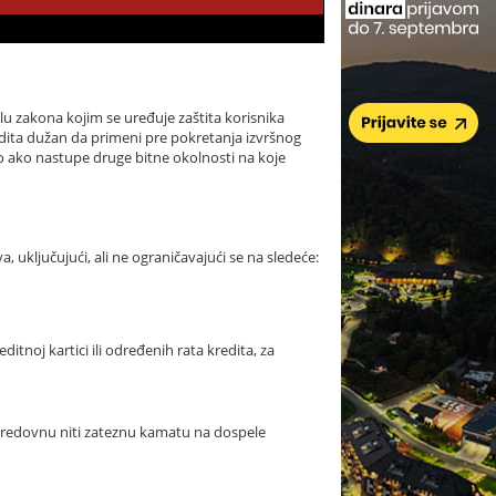
lu zakona kojim se uređuje zaštita korisnika
kredita dužan da primeni pre pokretanja izvršnog
 ako nastupe druge bitne okolnosti na koje
uključujući, ali ne ograničavajući se na sledeće:
tnoj kartici ili određenih rata kredita, za
 redovnu niti zateznu kamatu na dospele