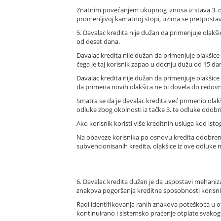
Znatnim povećanjem ukupnog iznosa iz stava 3. ov
promenljivoj kamatnoj stopi, uzima se pretpostav
5. Davalac kredita nije dužan da primenjuje olakši
od deset dana.
Davalac kredita nije dužan da primenjuje olakšic
čega je taj korisnik zapao u docnju dužu od 15 da
Davalac kredita nije dužan da primenjuje olakšice
da primena novih olakšica ne bi dovela do redovn
Smatra se da je davalac kredita već primenio olakš
odluke zbog okolnosti iz tačke 3. te odluke odobri
Ako korisnik koristi više kreditnih usluga kod ist
Na obaveze korisnika po osnovu kredita odobrenih
subvencionisanih kredita, olakšice iz ove odluke
6. Davalac kredita dužan je da uspostavi mehaniz
znakova pogoršanja kreditne sposobnosti korisni
Radi identifikovanja ranih znakova poteškoća u o
kontinuirano i sistemsko praćenje otplate svako