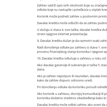
Zahtev sadrži opis svih okolnosti koje su značajn
odluke koje su nastupile i poteškoća u otplati k
Korisnik može podneti zahtev u poslovnim prostor
Davalac kredita može odlučiti da se zahtev podno
U slučaju iz stava 4. ove tačke, davalac kredita 
strani njegove internet prezentacije.
9. Davalac kredita dužan je da razmotri svaki zahte
Radi donošenja odluke po zahtevu iz stava 1. ove 
procenu finansijskog stanja korisnika i njegove s
10. Davalac kredita odlučuje o zahtevu u roku o
Ako davalac garancije ili subvencije iz tačke 5. st
dana.
Ako je zahtev nepotpun ili neuredan, davalac kre
kako da zahtev dopuni, odnosno uredi.
Pri donošenju odluke da korisniku ponudi određen
Ako korisnik u zahtevu, docnijoj komunikaciji ili 
korisnika dodatno sredstvo obezbeđenja kako bi 
Davalac kredita može odbiti zahtev ako oceni da o