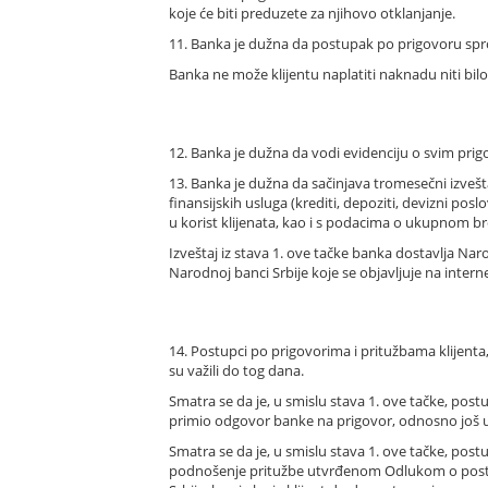
koje će biti preduzete za njihovo otklanjanje.
11. Banka je dužna da postupak po prigovoru sp
Banka ne može klijentu naplatiti naknadu niti bil
12. Banka je dužna da vodi evidenciju o svim prig
13. Banka je dužna da sačinjava tromesečni izveš
finansijskih usluga (krediti, depoziti, devizni po
u korist klijenata, kao i s podacima o ukupnom bro
Izveštaj iz stava 1. ove tačke banka dostavlja Na
Narodnoj banci Srbije koje se objavljuje na intern
14. Postupci po prigovorima i pritužbama klijen
su važili do tog dana.
Smatra se da je, u smislu stava 1. ove tačke, pos
primio odgovor banke na prigovor, odnosno još uv
Smatra se da je, u smislu stava 1. ove tačke, pos
podnošenje pritužbe utvrđenom Odlukom o postupk