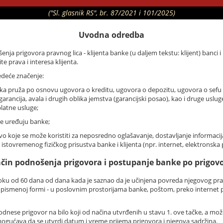
("Sl. glasnik RS", br. 87/2021 i 101/2025)
Uvodna odredba
ja prigovora pravnog lica - klijenta banke (u daljem tekstu: klijent) banci 
e prava i interesa klijenta.
ledeće značenje:
anka pruža po osnovu ugovora o kreditu, ugovora o depozitu, ugovora o sefu 
arancija, avala i drugih oblika jemstva (garancijski posao), kao i druge usl
latne usluge;
e uređuju banke;
vo koje se može koristiti za neposredno oglašavanje, dostavljanje informacija
stovremenog fizičkog prisustva banke i klijenta (npr. internet, elektronska po
čin podnošenja prigovora i postupanje banke po prigov
oku od 60 dana od dana kada je saznao da je učinjena povreda njegovog prava 
 u pismenoj formi - u poslovnim prostorijama banke, poštom, preko internet
odnese prigovor na bilo koji od načina utvrđenih u stavu 1. ove tačke, a mo
ogućava da se utvrdi datum i vreme prijema prigovora i njegova sadržina.