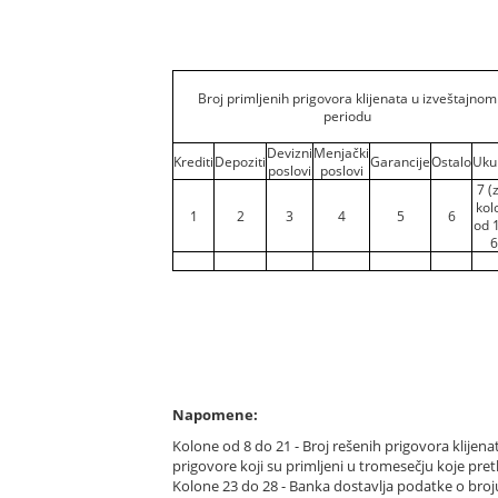
Broj primljenih prigovora klijenata u izveštajnom
periodu
Devizni
Menjački
Krediti
Depoziti
Garancije
Ostalo
Uku
poslovi
poslovi
7 (
kol
1
2
3
4
5
6
od 
6
Napomene:
Kolone od 8 do 21 - Broj rešenih prigovora klijena
prigovore koji su primljeni u tromesečju koje pre
Kolone 23 do 28 - Banka dostavlja podatke o broju