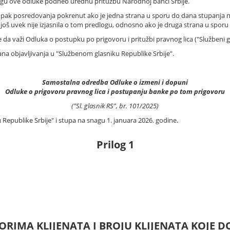
snagu ove odluke podneo urednu pritužbu Narodnoj banci Srbije.
ostupak posredovanja pokrenut ako je jedna strana u sporu do dana stupanja
 još uvek nije izjasnila o tom predlogu, odnosno ako je druga strana u sporu
a važi Odluka o postupku po prigovoru i pritužbi pravnog lica ("Službeni glas
a objavljivanja u "Službenom glasniku Republike Srbije".
Samostalna odredba Odluke o izmeni i dopuni
Odluke o prigovoru pravnog lica i postupanju banke po tom prigovoru
("Sl. glasnik RS", br. 101/2025)
 Republike Srbije" i stupa na snagu 1. januara 2026. godine.
Prilog 1
ORIMA KLIJENATA I BROJU KLIJENATA KOJE D