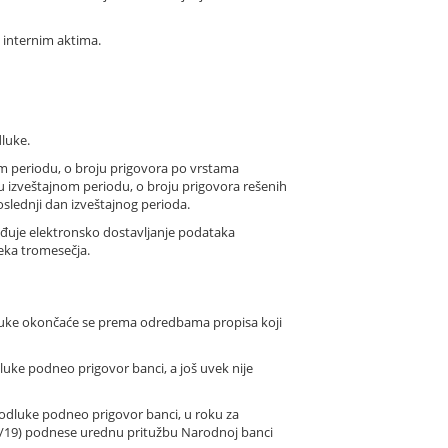
 internim aktima.
dluke.
om periodu, o broju prigovora po vrstama
a u izveštajnom periodu, o broju prigovora rešenih
oslednji dan izveštajnog perioda.
ređuje elektronsko dostavljanje podataka
teka tromesečja.
dluke okončaće se prema odredbama propisa koji
luke podneo prigovor banci, a još uvek nije
e odluke podneo prigovor banci, u roku za
50/19) podnese urednu pritužbu Narodnoj banci