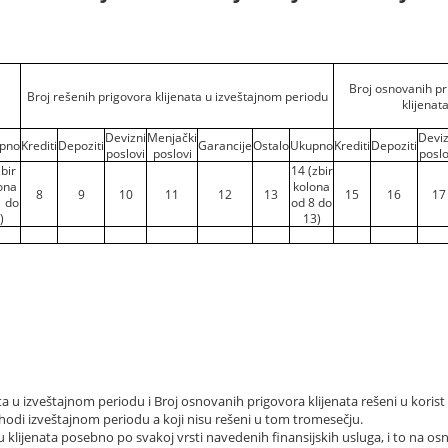
Broj osnovanih pri
Broj rešenih prigovora klijenata u izveštajnom periodu
klijenat
Devizni
Menjački
Deviz
pno
Krediti
Depoziti
Garancije
Ostalo
Ukupno
Krediti
Depoziti
poslovi
poslovi
poslo
zbir
14 (zbir
ona
kolona
8
9
10
11
12
13
15
16
17
1 do
od 8 do
)
13)
ta u izveštajnom periodu i Broj osnovanih prigovora klijenata rešeni u koris
thodi izveštajnom periodu a koji nisu rešeni u tom tromesečju.
 klijenata posebno po svakoj vrsti navedenih finansijskih usluga, i to na osn