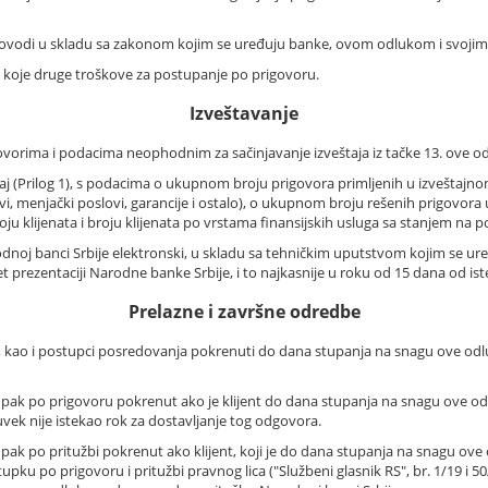
rovodi u skladu sa zakonom kojim se uređuju banke, ovom odlukom i svojim
o koje druge troškove za postupanje po prigovoru.
Izveštavanje
ovorima i podacima neophodnim za sačinjavanje izveštaja iz tačke 13. ove o
taj (Prilog 1), s podacima o ukupnom broju prigovora primljenih u izveštajn
slovi, menjački poslovi, garancije i ostalo), o ukupnom broju rešenih prigovor
ju klijenata i broju klijenata po vrstama finansijskih usluga sa stanjem na p
rodnoj banci Srbije elektronski, u skladu sa tehničkim uputstvom kojim se u
et prezentaciji Narodne banke Srbije, i to najkasnije u roku od 15 dana od is
Prelazne i završne odredbe
ta, kao i postupci posredovanja pokrenuti do dana stupanja na snagu ove o
tupak po prigovoru pokrenut ako je klijent do dana stupanja na snagu ove od
ek nije istekao rok za dostavljanje tog odgovora.
tupak po pritužbi pokrenut ako klijent, koji je do dana stupanja na snagu ov
u po prigovoru i pritužbi pravnog lica ("Službeni glasnik RS", br. 1/19 i 