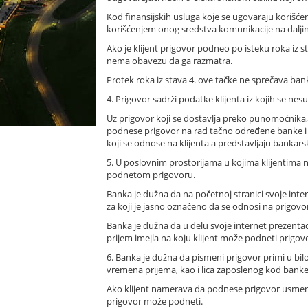
Kod finansijskih usluga koje se ugovaraju korišć
korišćenjem onog sredstva komunikacije na daljinu
Ako je klijent prigovor podneo po isteku roka iz
nema obavezu da ga razmatra.
Protek roka iz stava 4. ove tačke ne sprečava bank
4. Prigovor sadrži podatke klijenta iz kojih se n
Uz prigovor koji se dostavlja preko punomoćnika,
podnese prigovor na rad tačno određene banke i
koji se odnose na klijenta a predstavljaju banka
5. U poslovnim prostorijama u kojima klijentima
podnetom prigovoru.
Banka je dužna da na početnoj stranici svoje inte
za koji je jasno označeno da se odnosi na prigovor
Banka je dužna da u delu svoje internet prezentaci
prijem imejla na koju klijent može podneti prigov
6. Banka je dužna da pismeni prigovor primi u bilo
vremena prijema, kao i lica zaposlenog kod banke 
Ako klijent namerava da podnese prigovor usmeno
prigovor može podneti.