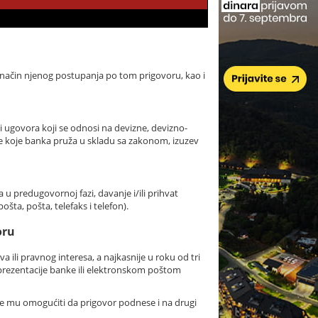
i način njenog postupanja po tom prigovoru, kao i
i ugovora koji se odnosi na devizne, devizno-
uge koje banka pruža u skladu sa zakonom, izuzev
 u predugovornoj fazi, davanje i/ili prihvat
šta, pošta, telefaks i telefon).
oru
ili pravnog interesa, a najkasnije u roku od tri
 prezentacije banke ili elektronskom poštom
že mu omogućiti da prigovor podnese i na drugi