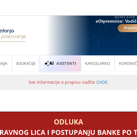
ANJA
EDUKACIJE
ASISTENTI
KANCELARKO
KORISNIČ
Sve informacije o propisu nađite
OVDE
.
ODLUKA
RAVNOG LICA I POSTUPANJU BANKE PO