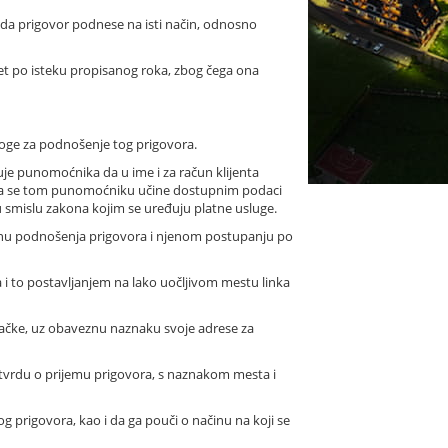
 da prigovor podnese na isti način, odnosno
net po isteku propisanog roka, zbog čega ona
zloge za podnošenje tog prigovora.
je punomoćnika da u ime i za račun klijenta
 da se tom punomoćniku učine dostupnim podaci
 smislu zakona kojim se uređuju platne usluge.
činu podnošenja prigovora i njenom postupanju po
 i to postavljanjem na lako uočljivom mestu linka
e tačke, uz obaveznu naznaku svoje adrese za
 potvrdu o prijemu prigovora, s naznakom mesta i
rigovora, kao i da ga pouči o načinu na koji se