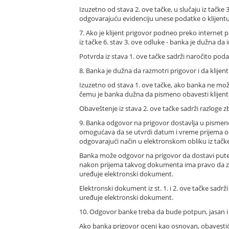
Izuzetno od stava 2. ove tačke, u slučaju iz tačke
odgovarajuću evidenciju unese podatke o klijentu
7. Ako je klijent prigovor podneo preko internet p
iz tačke 6. stav 3. ove odluke - banka je dužna d
Potvrda iz stava 1. ove tačke sadrži naročito poda
8. Banka je dužna da razmotri prigovor i da klije
Izuzetno od stava 1. ove tačke, ako banka ne može 
čemu je banka dužna da pismeno obavesti klijenta
Obaveštenje iz stava 2. ove tačke sadrži razloge z
9. Banka odgovor na prigovor dostavlja u pismeno
omogućava da se utvrdi datum i vreme prijema odgo
odgovarajući način u elektronskom obliku iz tačke 
Banka može odgovor na prigovor da dostavi pute
nakon prijema takvog dokumenta ima pravo da zah
uređuje elektronski dokument.
Elektronski dokument iz st. 1. i 2. ove tačke sadrž
uređuje elektronski dokument.
10. Odgovor banke treba da bude potpun, jasan i 
Ako banka prigovor oceni kao osnovan, obavestiće 