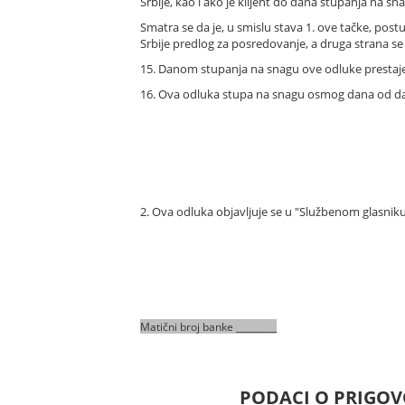
Srbije, kao i ako je klijent do dana stupanja na 
Smatra se da je, u smislu stava 1. ove tačke, p
Srbije predlog za posredovanje, a druga strana se
15. Danom stupanja na snagu ove odluke prestaje d
16. Ova odluka stupa na snagu osmog dana od dan
2. Ova odluka objavljuje se u "Službenom glasniku
Matični broj banke _________
PODACI O PRIGOV