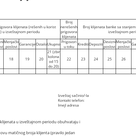
Broj
govora klijenata (rešenih u korist
nerešenih
Broj klijenata banke sa stanjem
a) u izveštajnom periodu
prigovora
izveštajnom per
klijenata
ni
Menjački
Prigovori
Devizni
Menjački
Garancije
Ostalo
Ukupno
Krediti
Depoziti
Ga
vi
poslovi
u toku
poslovi
poslovi
21 (zbir
kolona
18
19
20
22
23
24
25
26
od 15
do 20)
Izveštaj sačinio/-la
Kontakt telefon:
Imejl adresa
t klijenata u izveštajnom periodu obuhvataju i
ovu matičnog broja klijenta (pravilo jedan