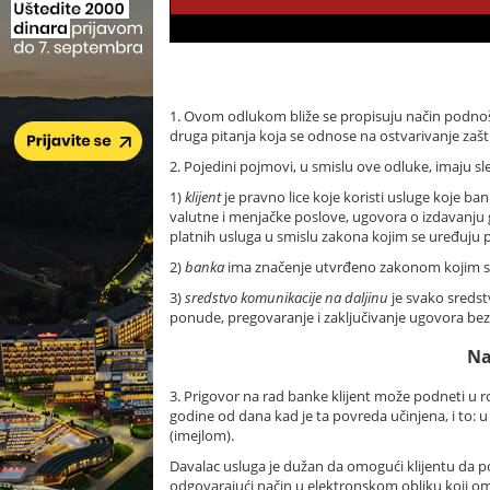
1. Ovom odlukom bliže se propisuju način podnošen
druga pitanja koja se odnose na ostvarivanje zaštit
2. Pojedini pojmovi, u smislu ove odluke, imaju s
1)
klijent
je pravno lice koje koristi usluge koje b
valutne i menjačke poslove, ugovora o izdavanju g
platnih usluga u smislu zakona kojim se uređuju p
2)
banka
ima značenje utvrđeno zakonom kojim s
3)
sredstvo komunikacije na daljinu
je svako sredst
ponude, pregovaranje i zaključivanje ugovora bez i
Na
3. Prigovor na rad banke klijent može podneti u r
godine od dana kad je ta povreda učinjena, i to:
(imejlom).
Davalac usluga je dužan da omogući klijentu da p
odgovarajući način u elektronskom obliku koji om