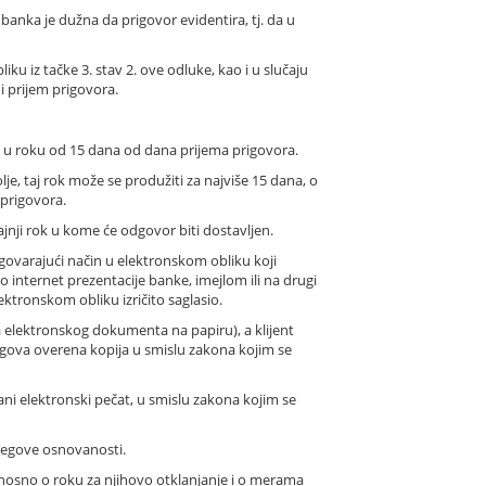
banka je dužna da prigovor evidentira, tj. da u
ku iz tačke 3. stav 2. ove odluke, kao i u slučaju
i prijem prigovora.
je u roku od 15 dana od dana prijema prigovora.
je, taj rok može se produžiti za najviše 15 dana, o
 prigovora.
ajnji rok u kome će odgovor biti dostavljen.
govarajući način u elektronskom obliku koji
internet prezentacije banke, imejlom ili na drugi
ektronskom obliku izričito saglasio.
elektronskog dokumenta na papiru), a klijent
gova overena kopija u smislu zakona kojim se
vani elektronski pečat, u smislu zakona kojim se
njegove osnovanosti.
odnosno o roku za njihovo otklanjanje i o merama