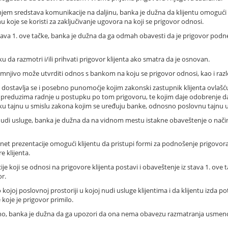
enjem sredstava komunikacije na daljinu, banka je dužna da klijentu omogući
 koje se koristi za zaključivanje ugovora na koji se prigovor odnosi.
 stava 1. ove tačke, banka je dužna da ga odmah obavesti da je prigovor pod
u da razmotri i/ili prihvati prigovor klijenta ako smatra da je osnovan.
esumnjivo može utvrditi odnos s bankom na koju se prigovor odnosi, kao i ra
 dostavlja se i posebno punomoćje kojim zakonski zastupnik klijenta ovlašću
 preduzima radnje u postupku po tom prigovoru, te kojim daje odobrenje
rsku tajnu u smislu zakona kojim se uređuju banke, odnosno poslovnu tajnu u
 nudi usluge, banka je dužna da na vidnom mestu istakne obaveštenje o na
rnet prezentacije omogući klijentu da pristupi formi za podnošenje prigovora
e klijenta.
je koji se odnosi na prigovore klijenta postavi i obaveštenje iz stava 1. ov
or.
 kojoj poslovnoj prostoriji u kojoj nudi usluge klijentima i da klijentu izda
koje je prigovor primilo.
, banka je dužna da ga upozori da ona nema obavezu razmatranja usmenog p