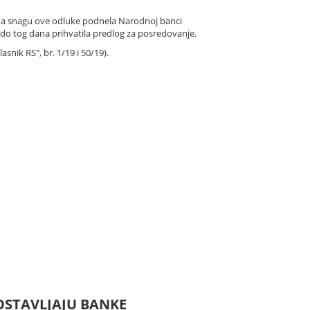
 na snagu ove odluke podnela Narodnoj banci
 do tog dana prihvatila predlog za posredovanje.
nik RS", br. 1/19 i 50/19).
OSTAVLJAJU BANKE