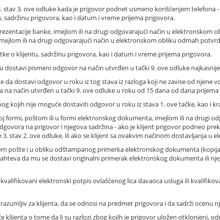
 3. stav 3. ove odluke kada je prigovor podnet usmeno korišćenjem telefona - 
, sadržinu prigovora, kao i datum i vreme prijema prigovora.
rezentacije banke, imejlom ili na drugi odgovarajući način u elektronskom obli
a imejlom ili na drugi odgovarajući način u elektronskom obliku odmah potvrd
tke o klijentu, sadržinu prigovora, kao i datum i vreme prijema prigovora.
ntu dostavi pismeni odgovor na način utvrđen u tački 9. ove odluke najkasni
da dostavi odgovor u roku iz tog stava iz razloga koji ne zavise od njene vol
 na način utvrđen u tački 9. ove odluke u roku od 15 dana od dana prijema
bog kojih nije moguće dostaviti odgovor u roku iz stava 1. ove tačke, kao i kr
j formi, poštom ili u formi elektronskog dokumenta, imejlom ili na drugi od
vora na prigovor i njegova sadržina - ako je klijent prigovor podneo preko 
3. stav 2. ove odluke, ili ako se klijent sa ovakvim načinom dostavljanja u el
m pošte i u obliku odštampanog primerka elektronskog dokumenta (kopija 
teva da mu se dostavi originalni primerak elektronskog dokumenta ili nje
i kvalifikovani elektronski potpis ovlašćenog lica davaoca usluga ili kvalifiko
razumljiv za klijenta, da se odnosi na predmet prigovora i da sadrži ocenu 
klijenta o tome da li su razlozi zbog kojih je prigovor uložen otklonjeni, 