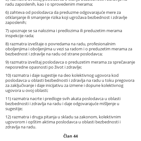
radu zaposlenih, kao i o sprovedenim merama;
6) zahteva od poslodavca da preduzme odgovarajuće mere za
otklanjanje ili smanjenje rizika koji ugrožava bezbednost i zdravlje
zaposlenih;
7) upoznaje se sa nalozima i predlozima ili preduzetim merama
inspekcije rada;
8) razmatra izveštaje o povredama na radu, profesionalnim
oboljenjima i oboljenjima u vezi sa radom i o preduzetim merama za
bezbednost i zdravlje na radu od strane poslodavca;
9) razmatra izveštaj poslodavca o preduzetim merama za sprečavanje
neposredne opasnosti po život i zdravlje;
10) razmatra i daje sugestije na deo kolektivnog ugovora kod
poslodavca u oblasti bezbednosti i zdravlja na radu u toku pregovora
za zaključivanje i daje inicijativu za izmene i dopune kolektivnog
ugovora u ovoj oblasti;
11) razmatra nacrte i predloge svih akata poslodavca u oblasti
bezbednosti i zdravlja na radu i daje odgovarajuće mišljenje u
sugestije;
12) razmatra i druga pitanja u skladu sa zakonom, kolektivnim
ugovorom i opštim aktima poslodavca u oblasti bezbednosti i
zdravlja na radu.
Član 44