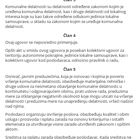
Komunalne delatnosti su delatnosti određene zakonom kojim je
uređena komunalna delatnost, kao i druge delatnosti od lokalnog
interesa koje su kao takve određene odlukom jedinice lokalne
samouprave, u skladu sa zakonom kojim se uređuje komunalna
delatnost.
Član 4
Ovaj ugovor se neposredno primenjuje.
Opšti akt u smislu ovog ugovora je poseban kolektivni ugovor za
teritoriju autonomne pokrajine, jedinice lokalne samouprave, kao i
kolektivni ugovor kod poslodavaca, odnosno pravilnik o radu.
Član 5
Osnivač, javnim preduzećima, koja je osnovao i kojima je poverio
vršenje komunalne delatnosti, obezbeđuje materijalne, tehničke i
druge uslove za nesmetano obavljanje komunalne delatnosti, u
kontinuitetu i odgovarajućem obimu, prati uslove rada, preduzima
mere za otklanjanje negativnih okolnosti koje mogu uticati na vršenje
delatnosti i preduzima mere na unapređenju delatnosti, vršeći nadzor
nad njima.
Poslodavci organizuju izvršenje poslova, obezbeđuju kvalitet i obim
usluga i proizvoda i isplatu zarada na osnovu kriterijuma i ostalih
elemenata za utvrđivanje visine zarade utvrđenih zakonom i opštim
aktom.
Sredstva za isplatu zarada obezbeđuje poslodavac. Kada sredstva ne