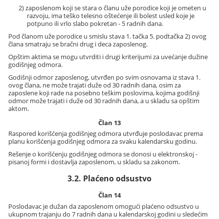
2) zaposlenom koji se stara o članu uže porodice koji je ometen u
razvoju, ima teško telesno oštećenje ili bolest usled koje je
potpuno ili vrlo slabo pokretan - 5 radnih dana.
Pod članom uže porodice u smislu stava 1. tačka 5. podtačka 2) ovog
člana smatraju se bračni drug i deca zaposlenog.
Opštim aktima se mogu utvrditi i drugi kriterijumi za uvećanje dužine
godišnjeg odmora.
Godišnji odmor zaposlenog, utvrđen po svim osnovama iz stava 1.
ovog člana, ne može trajati duže od 30 radnih dana, osim za
zaposlene koji rade na posebno teškim poslovima, kojima godišnji
odmor može trajati i duže od 30 radnih dana, a u skladu sa opštim
aktom.
Član 13
Raspored korišćenja godišnjeg odmora utvrđuje poslodavac prema
planu korišćenja godišnjeg odmora za svaku kalendarsku godinu.
Rešenje o korišćenju godišnjeg odmora se donosi u elektronskoj -
pisanoj formi i dostavlja zaposlenom, u skladu sa zakonom.
3.2. Plaćeno odsustvo
Član 14
Poslodavac je dužan da zaposlenom omogući plaćeno odsustvo u
ukupnom trajanju do 7 radnih dana u kalendarskoj godini u sledećim