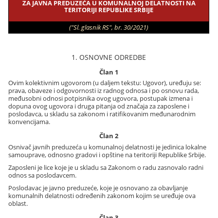
ZA JAVNA PREDUZEĆA U KOMUNALNOJ DELATNOSTI NA
TERITORIJI REPUBLIKE SRBIJE
("Sl. glasnik RS", br. 30/2021)
1. OSNOVNE ODREDBE
Član 1
Ovim kolektivnim ugovorom (u daljem tekstu: Ugovor), uređuju se:
prava, obaveze i odgovornosti iz radnog odnosa i po osnovu rada,
međusobni odnosi potpisnika ovog ugovora, postupak izmena i
dopuna ovog ugovora i druga pitanja od značaja za zaposlene i
poslodavca, u skladu sa zakonom i ratifikovanim međunarodnim
konvencijama.
Član 2
Osnivač javnih preduzeća u komunalnoj delatnosti je jedinica lokalne
samouprave, odnosno gradovi i opštine na teritoriji Republike Srbije.
Zaposleni je lice koje je u skladu sa Zakonom o radu zasnovalo radni
odnos sa poslodavcem.
Poslodavac je javno preduzeće, koje je osnovano za obavljanje
komunalnih delatnosti određenih zakonom kojim se uređuje ova
oblast.
Član 3