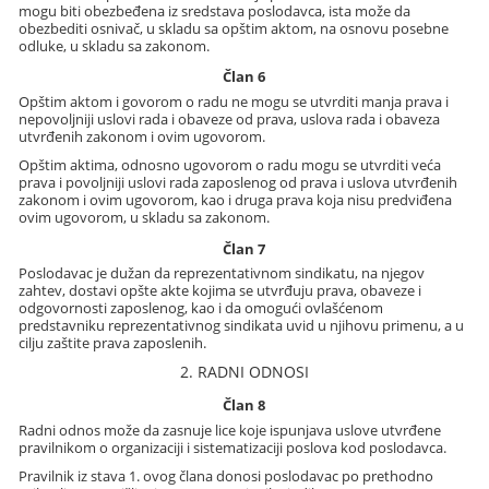
mogu biti obezbeđena iz sredstava poslodavca, ista može da
obezbediti osnivač, u skladu sa opštim aktom, na osnovu posebne
odluke, u skladu sa zakonom.
Član 6
Opštim aktom i govorom o radu ne mogu se utvrditi manja prava i
nepovoljniji uslovi rada i obaveze od prava, uslova rada i obaveza
utvrđenih zakonom i ovim ugovorom.
Opštim aktima, odnosno ugovorom o radu mogu se utvrditi veća
prava i povoljniji uslovi rada zaposlenog od prava i uslova utvrđenih
zakonom i ovim ugovorom, kao i druga prava koja nisu predviđena
ovim ugovorom, u skladu sa zakonom.
Član 7
Poslodavac je dužan da reprezentativnom sindikatu, na njegov
zahtev, dostavi opšte akte kojima se utvrđuju prava, obaveze i
odgovornosti zaposlenog, kao i da omogući ovlašćenom
predstavniku reprezentativnog sindikata uvid u njihovu primenu, a u
cilju zaštite prava zaposlenih.
2. RADNI ODNOSI
Član 8
Radni odnos može da zasnuje lice koje ispunjava uslove utvrđene
pravilnikom o organizaciji i sistematizaciji poslova kod poslodavca.
Pravilnik iz stava 1. ovog člana donosi poslodavac po prethodno