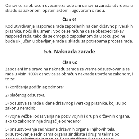
Osnovicu za obračun uvećane zarade čini osnovna zarada utvrđena u
skladu sa zakonom, opštim aktom i ugovorom o radu.
Član 61
Kod utvrđivanja rasporeda rada zaposlenih na dan državnog i verskih
praznika, noću ili u smeni, vodiće se računa da se obezbedi takav
raspored rada, tako da se omogući zaposlenom da u toku godine
bude uključen u obavljanje rada u skladu sa potrebama procesa rada.
5.6. Naknada zarade
Član 62
Zaposleni ima pravo na naknadu zarade za vreme odsustvovanja sa
rada u visini 100% osnovice za obračun naknade utvrđene zakonom, i
to za:
1) korišćenja godišnjeg odmora;
2) plaćenog odsustva;
3) odsustva sa rada u dane državnog i verskog praznika, koji su po
zakonu neradni;
4) vojne vežbe i odazivanja na poziv vojnih i drugih državnih organa,
ako to zakonom nije drugačije određeno;
5) prisustvovanja sednicama državnih organa i njihovih tela,
prisustvovanje sednicama organa sindikata i drugim telima po