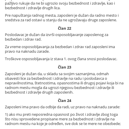
pažljivo rukuje da ne bi ugrozio svoju bezbednost i zdravlje, kao i
bezbednost i zdravlje drugih lica.
Pre napuštanja radnog mesta, zaposleni je dužan da radno mesto i
sredstva za rad ostavi u stanju da ne ugrožavaju druge zaposlene.
Član 22
Poslodavac je dužan da izvrši osposobljavanje zaposlenog za
bezbedan i zdrav rad.
Za vreme osposobljavanja za bezbedan i zdrav rad zaposleni ima
pravo na naknadu zarade.
Troškove osposobljavanja iz stava 1. ovog člana snosi poslodavac.
Član 23
Zaposleni je dužan da, u skladu sa svojim saznanjima, odmah
obavesti lice za bezbednost i zdravlje na radu i poslodavca o
nepravilnostima, štetnostima, opasnostima ili drugoj pojavi koja bi na
radnom mestu mogla da ugrozi njegovu bezbednost i zdravlje ili
bezbednost i zdravlje drugih zaposlenih.
Član 24
Zaposleni ima pravo da odbije da radi, uz pravo na naknadu zarade:
1) ako mu preti neposredna opasnost po život i zdravlje zbog toga
što nisu sprovedene propisane mere za bezbednost i zdravlje na
radnom mestu na koje je određen, sve dok se te mere ne obezbede;