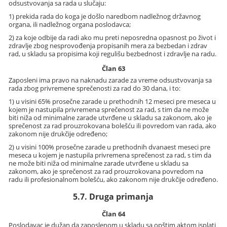
odsustvovanja sa rada u slučaju:
1) prekida rada do koga je došlo naredbom nadležnog državnog
organa, ili nadležnog organa poslodavca;
2) za koje odbije da radi ako mu preti neposredna opasnost po život i
zdravlje zbog nesprovođenja propisanih mera za bezbedan i zdrav
rad, u skladu sa propisima koji regulišu bezbednost i zdravlje na radu.
Član 63
Zaposleni ima pravo na naknadu zarade za vreme odsustvovanja sa
rada zbog privremene sprečenosti za rad do 30 dana, i to:
1) u visini 65% prosečne zarade u prethodnih 12 meseci pre meseca u
kojem je nastupila privremena sprečenost za rad, s tim da ne može
biti niža od minimalne zarade utvrđene u skladu sa zakonom, ako je
sprečenost za rad prouzrokovana bolešću ili povredom van rada, ako
zakonom nije drukčije određeno;
2) u visini 100% prosečne zarade u prethodnih dvanaest meseci pre
meseca u kojem je nastupila privremena sprečenost za rad, s tim da
ne može biti niža od minimalne zarade utvrđene u skladu sa
zakonom, ako je sprečenost za rad prouzrokovana povredom na
radu ili profesionalnom bolešću, ako zakonom nije drukčije određeno.
5.7. Druga primanja
Član 64
Poslodavac je dužan da zaposlenom u skladu sa opštim aktom isplati