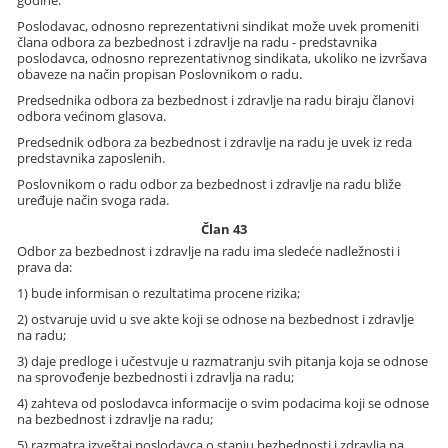
godine.
Poslodavac, odnosno reprezentativni sindikat može uvek promeniti
člana odbora za bezbednost i zdravlje na radu - predstavnika
poslodavca, odnosno reprezentativnog sindikata, ukoliko ne izvršava
obaveze na način propisan Poslovnikom o radu.
Predsednika odbora za bezbednost i zdravlje na radu biraju članovi
odbora većinom glasova.
Predsednik odbora za bezbednost i zdravlje na radu je uvek iz reda
predstavnika zaposlenih.
Poslovnikom o radu odbor za bezbednost i zdravlje na radu bliže
uređuje način svoga rada.
Član 43
Odbor za bezbednost i zdravlje na radu ima sledeće nadležnosti i
prava da:
1) bude informisan o rezultatima procene rizika;
2) ostvaruje uvid u sve akte koji se odnose na bezbednost i zdravlje
na radu;
3) daje predloge i učestvuje u razmatranju svih pitanja koja se odnose
na sprovođenje bezbednosti i zdravlja na radu;
4) zahteva od poslodavca informacije o svim podacima koji se odnose
na bezbednost i zdravlje na radu;
5) razmatra izveštaj poslodavca o stanju bezbednosti i zdravlja na