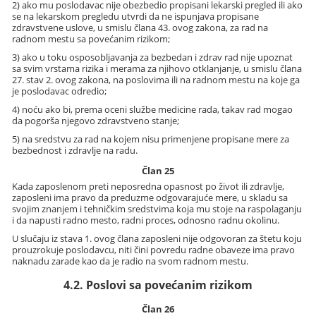
2) ako mu poslodavac nije obezbedio propisani lekarski pregled ili ako
se na lekarskom pregledu utvrdi da ne ispunjava propisane
zdravstvene uslove, u smislu člana 43. ovog zakona, za rad na
radnom mestu sa povećanim rizikom;
3) ako u toku osposobljavanja za bezbedan i zdrav rad nije upoznat
sa svim vrstama rizika i merama za njihovo otklanjanje, u smislu člana
27. stav 2. ovog zakona, na poslovima ili na radnom mestu na koje ga
je poslodavac odredio;
4) noću ako bi, prema oceni službe medicine rada, takav rad mogao
da pogorša njegovo zdravstveno stanje;
5) na sredstvu za rad na kojem nisu primenjene propisane mere za
bezbednost i zdravlje na radu.
Član 25
Kada zaposlenom preti neposredna opasnost po život ili zdravlje,
zaposleni ima pravo da preduzme odgovarajuće mere, u skladu sa
svojim znanjem i tehničkim sredstvima koja mu stoje na raspolaganju
i da napusti radno mesto, radni proces, odnosno radnu okolinu.
U slučaju iz stava 1. ovog člana zaposleni nije odgovoran za štetu koju
prouzrokuje poslodavcu, niti čini povredu radne obaveze ima pravo
naknadu zarade kao da je radio na svom radnom mestu.
4.2. Poslovi sa povećanim rizikom
Član 26