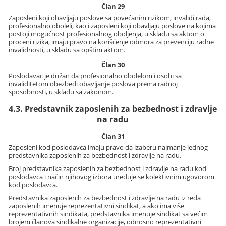
Član 29
Zaposleni koji obavljaju poslove sa povećanim rizikom, invalidi rada,
profesionalno oboleli, kao i zaposleni koji obavljaju poslove na kojima
postoji mogućnost profesionalnog oboljenja, u skladu sa aktom o
proceni rizika, imaju pravo na korišćenje odmora za prevenciju radne
invalidnosti, u skladu sa opštim aktom.
Član 30
Poslodavac je dužan da profesionalno obolelom i osobi sa
invaliditetom obezbedi obavljanje poslova prema radnoj
sposobnosti, u skladu sa zakonom.
4.3. Predstavnik zaposlenih za bezbednost i zdravlje
na radu
Član 31
Zaposleni kod poslodavca imaju pravo da izaberu najmanje jednog
predstavnika zaposlenih za bezbednost i zdravlje na radu.
Broj predstavnika zaposlenih za bezbednost i zdravlje na radu kod
poslodavca i način njihovog izbora uređuje se kolektivnim ugovorom
kod poslodavca.
Predstavnika zaposlenih za bezbednost i zdravlje na radu iz reda
zaposlenih imenuje reprezentativni sindikat, a ako ima više
reprezentativnih sindikata, predstavnika imenuje sindikat sa većim
brojem članova sindikalne organizacije, odnosno reprezentativni