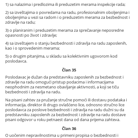
1) sa nalazima i predlozima ili preduzetim merama inspekcije rada;
2) sa izveštajima o povredama na radu, profesionalnim oboljenjima i
oboljenjima u vezi sa radom i o preduzetim merama za bezbednost i
zdravlje na radu;
3) o planiranim i preduzetim merama za sprečavanje neposredne
opasnosti po život i zdravlje;
4) sa izveštajem o stanju bezbednosti i zdravlja na radu zaposlenih,
kao i o sprovedenim merama;
5) o drugim pitanjima, u skladu sa kolektivnim ugovorom kod
poslodavca.
Član 35
Poslodavac je dužan da predstavniku zaposlenih za bezbednost i
zdravlje na radu omogući pristup podacima i informacijama
neophodnim za nesmetano obavljanje aktivnosti, a koji se tiču
bezbednosti i zdravlja na radu.
Na pisani zahtev za pružanje stručne pomoći ili dostavu podataka i
informacija, direktor ili drugo ovlašćeno lice, odnosno stručno lice
poslodavca za poslove bezbednosti i zdravlja na radu dužni su da
predstavniku zaposlenih za bezbednost i zdravlje na radu dostave
pisani odgovor u roku petnaest dana od dana prijema zahteva.
Član 36
O uočenim nepravilnostima u primeni propisa o bezbednosti i