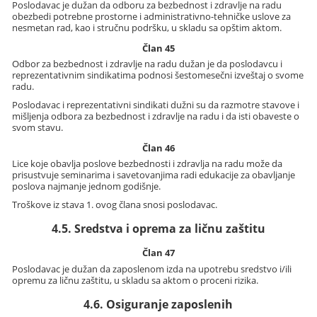
Poslodavac je dužan da odboru za bezbednost i zdravlje na radu
obezbedi potrebne prostorne i administrativno-tehničke uslove za
nesmetan rad, kao i stručnu podršku, u skladu sa opštim aktom.
Član 45
Odbor za bezbednost i zdravlje na radu dužan je da poslodavcu i
reprezentativnim sindikatima podnosi šestomesečni izveštaj o svome
radu.
Poslodavac i reprezentativni sindikati dužni su da razmotre stavove i
mišljenja odbora za bezbednost i zdravlje na radu i da isti obaveste o
svom stavu.
Član 46
Lice koje obavlja poslove bezbednosti i zdravlja na radu može da
prisustvuje seminarima i savetovanjima radi edukacije za obavljanje
poslova najmanje jednom godišnje.
Troškove iz stava 1. ovog člana snosi poslodavac.
4.5. Sredstva i oprema za ličnu zaštitu
Član 47
Poslodavac je dužan da zaposlenom izda na upotrebu sredstvo i/ili
opremu za ličnu zaštitu, u skladu sa aktom o proceni rizika.
4.6. Osiguranje zaposlenih