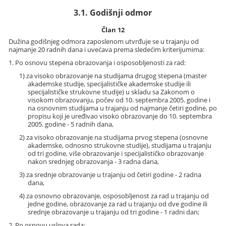
3.1. Godišnji odmor
Član 12
Dužina godišnjeg odmora zaposlenom utvrđuje se u trajanju od
najmanje 20 radnih dana i uvećava prema sledećim kriterijumima:
1. Po osnovu stepena obrazovanja i osposobljenosti za rad:
1) za visoko obrazovanje na studijama drugog stepena (master
akademske studije, specijalističke akademske studije ili
specijalističke strukovne studije) u skladu sa Zakonom o
visokom obrazovanju, počev od 10. septembra 2005. godine i
na osnovnim studijama u trajanju od najmanje četiri godine, po
propisu koji je uređivao visoko obrazovanje do 10. septembra
2005. godine - 5 radnih dana,
2) za visoko obrazovanje na studijama prvog stepena (osnovne
akademske, odnosno strukovne studije), studijama u trajanju
od tri godine, više obrazovanje i specijalističko obrazovanje
nakon srednjeg obrazovanja - 3 radna dana,
3) za srednje obrazovanje u trajanju od četiri godine - 2 radna
dana,
4) za osnovno obrazovanje, osposobljenost za rad u trajanju od
jedne godine, obrazovanje za rad u trajanju od dve godine ili
srednje obrazovanje u trajanju od tri godine - 1 radni dan;
2. Po osnovu uslova rada: