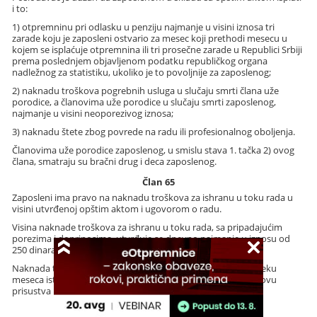
i to:
1) otpremninu pri odlasku u penziju najmanje u visini iznosa tri
zarade koju je zaposleni ostvario za mesec koji prethodi mesecu u
kojem se isplaćuje otpremnina ili tri prosečne zarade u Republici Srbiji
prema poslednjem objavljenom podatku republičkog organa
nadležnog za statistiku, ukoliko je to povoljnije za zaposlenog;
2) naknadu troškova pogrebnih usluga u slučaju smrti člana uže
porodice, a članovima uže porodice u slučaju smrti zaposlenog,
najmanje u visini neoporezivog iznosa;
3) naknadu štete zbog povrede na radu ili profesionalnog oboljenja.
Članovima uže porodice zaposlenog, u smislu stava 1. tačka 2) ovog
člana, smatraju su bračni drug i deca zaposlenog.
Član 65
Zaposleni ima pravo na naknadu troškova za ishranu u toku rada u
visini utvrđenoj opštim aktom i ugovorom o radu.
Visina naknade troškova za ishranu u toku rada, sa pripadajućim
porezima i doprinosima, utvrđuje se dnevno najmanje u iznosu od
250 dinara.
Naknada troškova za ishranu u toku rada isplaćuje se po isteku
meseca istovremeno sa konačnom isplatom zarade, na osnovu
prisustva na radu zaposlenog za tekući mesec.
Član 66