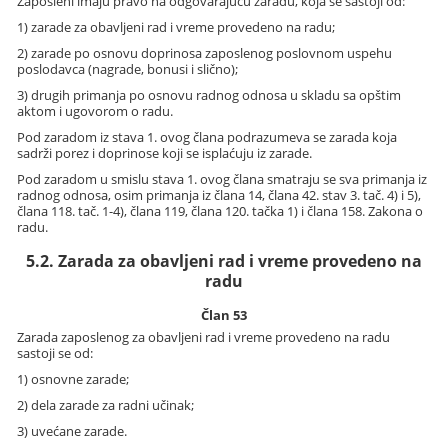
Zaposleni imaju pravo na odgovarajuću zaradu, koja se sastoji od:
1) zarade za obavljeni rad i vreme provedeno na radu;
2) zarade po osnovu doprinosa zaposlenog poslovnom uspehu
poslodavca (nagrade, bonusi i slično);
3) drugih primanja po osnovu radnog odnosa u skladu sa opštim
aktom i ugovorom o radu.
Pod zaradom iz stava 1. ovog člana podrazumeva se zarada koja
sadrži porez i doprinose koji se isplaćuju iz zarade.
Pod zaradom u smislu stava 1. ovog člana smatraju se sva primanja iz
radnog odnosa, osim primanja iz člana 14, člana 42. stav 3. tač. 4) i 5),
člana 118. tač. 1-4), člana 119, člana 120. tačka 1) i člana 158. Zakona o
radu.
5.2. Zarada za obavljeni rad i vreme provedeno na
radu
Član 53
Zarada zaposlenog za obavljeni rad i vreme provedeno na radu
sastoji se od:
1) osnovne zarade;
2) dela zarade za radni učinak;
3) uvećane zarade.