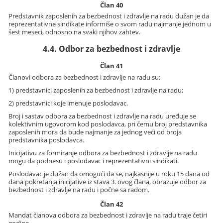
Član 40
Predstavnik zaposlenih za bezbednost i zdravlje na radu dužan je da
reprezentativne sindikate informiše o svom radu najmanje jednom u
šest meseci, odnosno na svaki njihov zahtev.
4.4. Odbor za bezbednost i zdravlje
Član 41
Članovi odbora za bezbednost i zdravlje na radu su:
1) predstavnici zaposlenih za bezbednost i zdravlje na radu;
2) predstavnici koje imenuje poslodavac.
Broj i sastav odbora za bezbednost i zdravlje na radu uređuje se
kolektivnim ugovorom kod poslodavca, pri čemu broj predstavnika
zaposlenih mora da bude najmanje za jednog veći od broja
predstavnika poslodavca.
Inicijativu za formiranje odbora za bezbednost i zdravlje na radu
mogu da podnesu i poslodavac i reprezentativni sindikati.
Poslodavac je dužan da omogući da se, najkasnije u roku 15 dana od
dana pokretanja inicijative iz stava 3. ovog člana, obrazuje odbor za
bezbednost i zdravlje na radu i počne sa radom.
Član 42
Mandat članova odbora za bezbednost i zdravlje na radu traje četiri