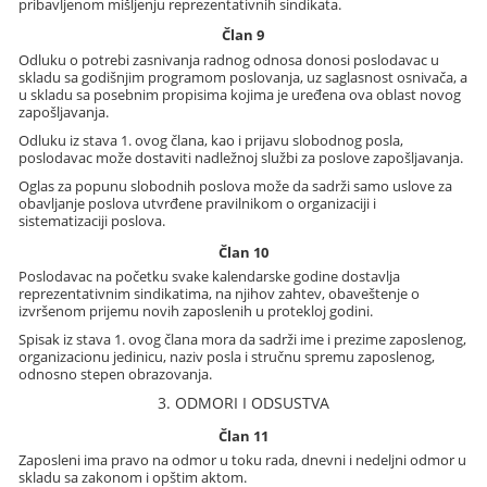
pribavljenom mišljenju reprezentativnih sindikata.
Član 9
Odluku o potrebi zasnivanja radnog odnosa donosi poslodavac u
skladu sa godišnjim programom poslovanja, uz saglasnost osnivača, a
u skladu sa posebnim propisima kojima je uređena ova oblast novog
zapošljavanja.
Odluku iz stava 1. ovog člana, kao i prijavu slobodnog posla,
poslodavac može dostaviti nadležnoj službi za poslove zapošljavanja.
Oglas za popunu slobodnih poslova može da sadrži samo uslove za
obavljanje poslova utvrđene pravilnikom o organizaciji i
sistematizaciji poslova.
Član 10
Poslodavac na početku svake kalendarske godine dostavlja
reprezentativnim sindikatima, na njihov zahtev, obaveštenje o
izvršenom prijemu novih zaposlenih u protekloj godini.
Spisak iz stava 1. ovog člana mora da sadrži ime i prezime zaposlenog,
organizacionu jedinicu, naziv posla i stručnu spremu zaposlenog,
odnosno stepen obrazovanja.
3. ODMORI I ODSUSTVA
Član 11
Zaposleni ima pravo na odmor u toku rada, dnevni i nedeljni odmor u
skladu sa zakonom i opštim aktom.