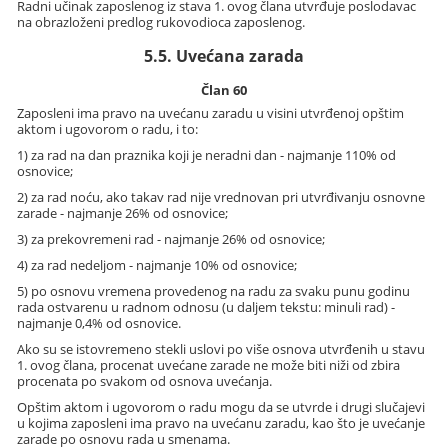
Radni učinak zaposlenog iz stava 1. ovog člana utvrđuje poslodavac
na obrazloženi predlog rukovodioca zaposlenog.
5.5. Uvećana zarada
Član 60
Zaposleni ima pravo na uvećanu zaradu u visini utvrđenoj opštim
aktom i ugovorom o radu, i to:
1) za rad na dan praznika koji je neradni dan - najmanje 110% od
osnovice;
2) za rad noću, ako takav rad nije vrednovan pri utvrđivanju osnovne
zarade - najmanje 26% od osnovice;
3) za prekovremeni rad - najmanje 26% od osnovice;
4) za rad nedeljom - najmanje 10% od osnovice;
5) po osnovu vremena provedenog na radu za svaku punu godinu
rada ostvarenu u radnom odnosu (u daljem tekstu: minuli rad) -
najmanje 0,4% od osnovice.
Ako su se istovremeno stekli uslovi po više osnova utvrđenih u stavu
1. ovog člana, procenat uvećane zarade ne može biti niži od zbira
procenata po svakom od osnova uvećanja.
Opštim aktom i ugovorom o radu mogu da se utvrde i drugi slučajevi
u kojima zaposleni ima pravo na uvećanu zaradu, kao što je uvećanje
zarade po osnovu rada u smenama.