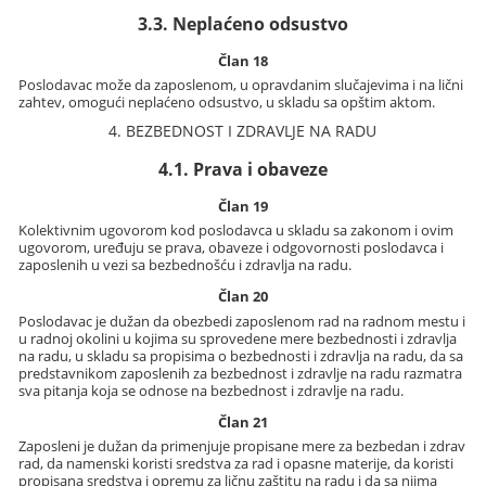
3.3. Neplaćeno odsustvo
Član 18
Poslodavac može da zaposlenom, u opravdanim slučajevima i na lični
zahtev, omogući neplaćeno odsustvo, u skladu sa opštim aktom.
4. BEZBEDNOST I ZDRAVLJE NA RADU
4.1. Prava i obaveze
Član 19
Kolektivnim ugovorom kod poslodavca u skladu sa zakonom i ovim
ugovorom, uređuju se prava, obaveze i odgovornosti poslodavca i
zaposlenih u vezi sa bezbednošću i zdravlja na radu.
Član 20
Poslodavac je dužan da obezbedi zaposlenom rad na radnom mestu i
u radnoj okolini u kojima su sprovedene mere bezbednosti i zdravlja
na radu, u skladu sa propisima o bezbednosti i zdravlja na radu, da sa
predstavnikom zaposlenih za bezbednost i zdravlje na radu razmatra
sva pitanja koja se odnose na bezbednost i zdravlje na radu.
Član 21
Zaposleni je dužan da primenjuje propisane mere za bezbedan i zdrav
rad, da namenski koristi sredstva za rad i opasne materije, da koristi
propisana sredstva i opremu za ličnu zaštitu na radu i da sa njima