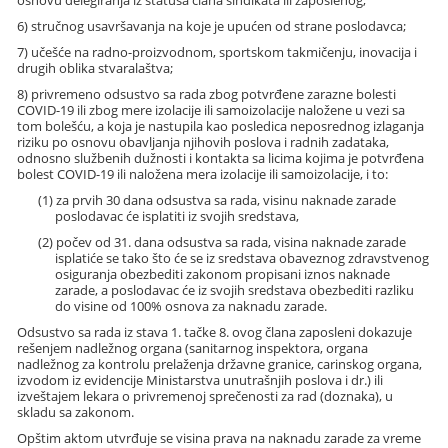
osnovu delegiranja iz statusa člana sindikata ili zaposlenog;
6) stručnog usavršavanja na koje je upućen od strane poslodavca;
7) učešće na radno-proizvodnom, sportskom takmičenju, inovacija i
drugih oblika stvaralaštva;
8) privremeno odsustvo sa rada zbog potvrđene zarazne bolesti
COVID-19 ili zbog mere izolacije ili samoizolacije naložene u vezi sa
tom bolešću, a koja je nastupila kao posledica neposrednog izlaganja
riziku po osnovu obavljanja njihovih poslova i radnih zadataka,
odnosno službenih dužnosti i kontakta sa licima kojima je potvrđena
bolest COVID-19 ili naložena mera izolacije ili samoizolacije, i to:
(1) za prvih 30 dana odsustva sa rada, visinu naknade zarade
poslodavac će isplatiti iz svojih sredstava,
(2) počev od 31. dana odsustva sa rada, visina naknade zarade
isplatiće se tako što će se iz sredstava obaveznog zdravstvenog
osiguranja obezbediti zakonom propisani iznos naknade
zarade, a poslodavac će iz svojih sredstava obezbediti razliku
do visine od 100% osnova za naknadu zarade.
Odsustvo sa rada iz stava 1. tačke 8. ovog člana zaposleni dokazuje
rešenjem nadležnog organa (sanitarnog inspektora, organa
nadležnog za kontrolu prelaženja državne granice, carinskog organa,
izvodom iz evidencije Ministarstva unutrašnjih poslova i dr.) ili
izveštajem lekara o privremenoj sprečenosti za rad (doznaka), u
skladu sa zakonom.
Opštim aktom utvrđuje se visina prava na naknadu zarade za vreme