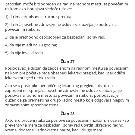
Zaposleni može biti određen da radi na radnom mestu sa povećanim
rizikom ako ispunjava sledeće uslove:
1) da ima propisanu stručnu spremu;
2) da ima posebne zdravstvene uslove za obavljanje poslova sa
povećanim rizikom;
3) da je prethodno osposobljen za bezbedan i zdrav rad;
4) da nije mlađi od 18 godina;
5) da nije invalid rada.
Član 27
Poslodavac je dužan da zaposlenom na radnom mestu sa povećanim
rizikom pre početka rada obezbedi lekarski pregled, kao i periodični
lekarski pregled u toku rada.
Ako se u postupku periodičnog lekarskog pregleda utvrdi da
zaposleni ne ispunjava posebne zdravstvene uslove za obavljanje
poslova na radnom mestu sa povećanim rizikom, poslodavac je
dužan da ga premesti na drugo radno mesto koje odgovara njegovim
zdravstvenim sposobnostima.
Član 28
Aktom o proceni rizika za poslove sa povećanim rizikom, može se kao
preventivna mera za bezbedan i zdrav rad utvrditi skraćeno radno
vreme, dodatne i jednokratne pauze, kao i druge mere.