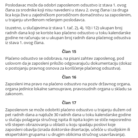
Poslodavac može da odobri zaposlenom odsustvo iz stava 1. ovog
člana za srodnike koji nisu navedeni u stavu 2. ovog člana i za druga
lica koja žive u zajedničkom porodičnom domaćinstvu sa zaposlenim,
u trajanju utvrđenom rešenjem poslodavca.
Izuzetno, u slučajevima iz stava 1. tač. 2), 4), 10) i 12) ukupan broj
radnih dana koji se koriste kao plaćeno odsustvo u toku kalendarske
godine ne računaju se u ukupan broj radnih dana plaćenog odsustva
iz stava 1. ovog člana.
Član 15
Plaćeno odsustvo se odobrava, na pisani zahtev zaposlenog, pod
uslovom da je zaposleni priložio odgovarajuću dokumentaciju (dokaz
o postojanju pravnog osnova za korišćenje plaćenog odsustva).
Član 16
Zaposleni ima pravo na plaćeno odsustvo na poziv državnog organa,
organa jedinice lokalne samouprave, pravosudnih organa u skladu sa
zakonom.
Član 17
Zaposlenom se može odobriti plaćeno odsustvo u trajanju dužem od
pet radnih dana a najduže 30 radnih dana u toku kalendarske godine
u slučaju polaganja stručnog ispita ili ispita kojim se stiče neposredno
viši stepen obrazovanja u oblasti u koju spadaju poslovi koje
zaposleni obavlja (izrada doktorske disertacije, učešće u studijskim ili
ekspertskim grupama i u drugim oblicima stručnog usavršavanja).