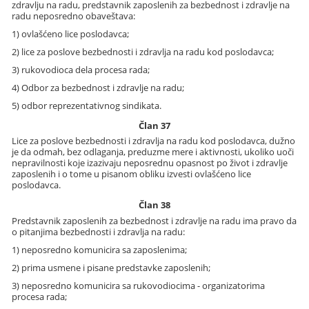
zdravlju na radu, predstavnik zaposlenih za bezbednost i zdravlje na
radu neposredno obaveštava:
1) ovlašćeno lice poslodavca;
2) lice za poslove bezbednosti i zdravlja na radu kod poslodavca;
3) rukovodioca dela procesa rada;
4) Odbor za bezbednost i zdravlje na radu;
5) odbor reprezentativnog sindikata.
Član 37
Lice za poslove bezbednosti i zdravlja na radu kod poslodavca, dužno
je da odmah, bez odlaganja, preduzme mere i aktivnosti, ukoliko uoči
nepravilnosti koje izazivaju neposrednu opasnost po život i zdravlje
zaposlenih i o tome u pisanom obliku izvesti ovlašćeno lice
poslodavca.
Član 38
Predstavnik zaposlenih za bezbednost i zdravlje na radu ima pravo da
o pitanjima bezbednosti i zdravlja na radu:
1) neposredno komunicira sa zaposlenima;
2) prima usmene i pisane predstavke zaposlenih;
3) neposredno komunicira sa rukovodiocima - organizatorima
procesa rada;