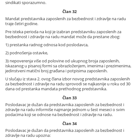
sindikati sporazumno.
Član 32
Mandat predstavnika zaposlenih za bezbednost i zdravlje na radu
traje četiri godine.
Pre isteka perioda na koji je izabran predstavniku zaposlenih za
bezbednost i zdravlje na radu mandat može da prestane zbog:
1) prestanka radnog odnosa kod poslodavca,
2) podnošenja ostavke,
3) nepoverenja više od polovine od ukupnog broja zaposlenih,
iskazanog u pisanoj formi sa obrazloženjem, imenima i prezimenima,
jedinstveni matični broj građana i potpisima zaposlenih.
U slučaju iz stava 2. ovog člana izbor novog predstavnika zaposlenih
za bezbednost i zdravlje na radu sprovodi se najkasnije u roku od 30
dana od prestanka mandata prethodnog predstavnika.
Član 33
Poslodavac je dužan da predstavnika zaposlenih za bezbednost i
zdravlje na radu informiše najmanje jednom u šest meseci o svim
podacima koji se odnose na bezbednost i zdravlje na radu.
Član 34
Poslodavac je dužan da predstavnika zaposlenih za bezbednost i
zdravlje na radu upozna: