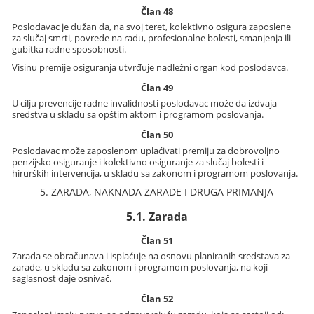
Član 48
Poslodavac je dužan da, na svoj teret, kolektivno osigura zaposlene
za slučaj smrti, povrede na radu, profesionalne bolesti, smanjenja ili
gubitka radne sposobnosti.
Visinu premije osiguranja utvrđuje nadležni organ kod poslodavca.
Član 49
U cilju prevencije radne invalidnosti poslodavac može da izdvaja
sredstva u skladu sa opštim aktom i programom poslovanja.
Član 50
Poslodavac može zaposlenom uplaćivati premiju za dobrovoljno
penzijsko osiguranje i kolektivno osiguranje za slučaj bolesti i
hirurških intervencija, u skladu sa zakonom i programom poslovanja.
5. ZARADA, NAKNADA ZARADE I DRUGA PRIMANJA
5.1. Zarada
Član 51
Zarada se obračunava i isplaćuje na osnovu planiranih sredstava za
zarade, u skladu sa zakonom i programom poslovanja, na koji
saglasnost daje osnivač.
Član 52