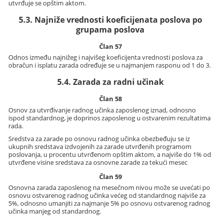
utvrđuje se opštim aktom.
5.3. Najniže vrednosti koeficijenata poslova po
grupama poslova
Član 57
Odnos između najnižeg i najvišeg koeficijenta vrednosti poslova za
obračun i isplatu zarada određuje se u najmanjem rasponu od 1 do 3.
5.4. Zarada za radni učinak
Član 58
Osnov za utvrđivanje radnog učinka zaposlenog iznad, odnosno
ispod standardnog, je doprinos zaposlenog u ostvarenim rezultatima
rada.
Sredstva za zarade po osnovu radnog učinka obezbeđuju se iz
ukupnih sredstava izdvojenih za zarade utvrđenih programom
poslovanja, u procentu utvrđenom opštim aktom, a najviše do 1% od
utvrđene visine sredstava za osnovne zarade za tekući mesec
Član 59
Osnovna zarada zaposlenog na mesečnom nivou može se uvećati po
osnovu ostvarenog radnog učinka većeg od standardnog najviše za
5%, odnosno umanjiti za najmanje 5% po osnovu ostvarenog radnog
učinka manjeg od standardnog.