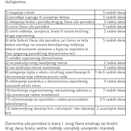
slučajevima:
1) stupanja u brak
5 radnih dana
2) porođaja supruge ili usvojenje deteta
5 radnih dana
3) sklapanje braka i porođaj drugog člana uže porodice
3 radna dana
4) smrti člana uže porodice
5 radnih dana
5) smrti roditelja, usvojioca, brata ili sestre bračnog
2 radna dana
druga zaposlenog
6) teže bolesti člana uže porodice, pri čemu se teža
5 radnih dana
bolest utvrđuje na osnovu konzilijarnog mišljenja
lekara zdravstvene ustanove u kojoj se zaposleni ili
član njegovog porodičnog domaćinstva leči
7) selidbe sopstvenog domaćinstva:
a) na području istog naseljenog mesta
2 radna dana
b) van područja mesta stanovanja
3 radna dana
8) polaganja ispita u okviru stručnog usavršavanja ili
1 do 6 radnih dana
obrazovanja koje zahteva proces rada
9) otklanjanje posledica u domaćinstvu zaposlenog
3 radna dana
izazvanih višom silom
10) korišćenja organizovanog rekreativnog odmora u
7 radnih dana
cilju prevencije radne invalidnosti
11) učestvovanja na sportskim i radno-proizvodnim
3-5 radnih dana
takmičenjima
12) dobrovoljnog davanja krvi, računajući i dan davanja
2 uzastopna dana
krvi
Članovima uže porodice iz stava 1. ovog člana smatraju se: bračni
drug, deca, braća, sestre, roditelji, usvojitelj, usvojenik i staratelj.