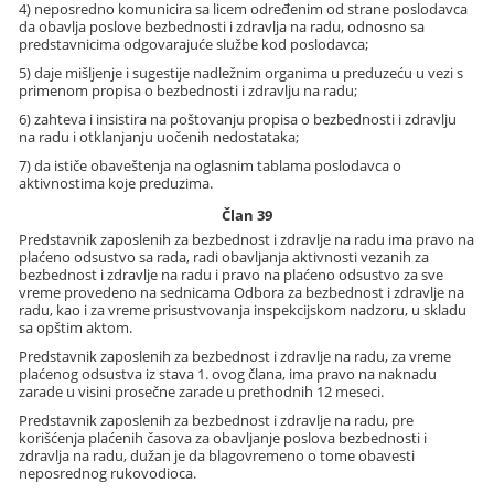
4) neposredno komunicira sa licem određenim od strane poslodavca
da obavlja poslove bezbednosti i zdravlja na radu, odnosno sa
predstavnicima odgovarajuće službe kod poslodavca;
5) daje mišljenje i sugestije nadležnim organima u preduzeću u vezi s
primenom propisa o bezbednosti i zdravlju na radu;
6) zahteva i insistira na poštovanju propisa o bezbednosti i zdravlju
na radu i otklanjanju uočenih nedostataka;
7) da ističe obaveštenja na oglasnim tablama poslodavca o
aktivnostima koje preduzima.
Član 39
Predstavnik zaposlenih za bezbednost i zdravlje na radu ima pravo na
plaćeno odsustvo sa rada, radi obavljanja aktivnosti vezanih za
bezbednost i zdravlje na radu i pravo na plaćeno odsustvo za sve
vreme provedeno na sednicama Odbora za bezbednost i zdravlje na
radu, kao i za vreme prisustvovanja inspekcijskom nadzoru, u skladu
sa opštim aktom.
Predstavnik zaposlenih za bezbednost i zdravlje na radu, za vreme
plaćenog odsustva iz stava 1. ovog člana, ima pravo na naknadu
zarade u visini prosečne zarade u prethodnih 12 meseci.
Predstavnik zaposlenih za bezbednost i zdravlje na radu, pre
korišćenja plaćenih časova za obavljanje poslova bezbednosti i
zdravlja na radu, dužan je da blagovremeno o tome obavesti
neposrednog rukovodioca.