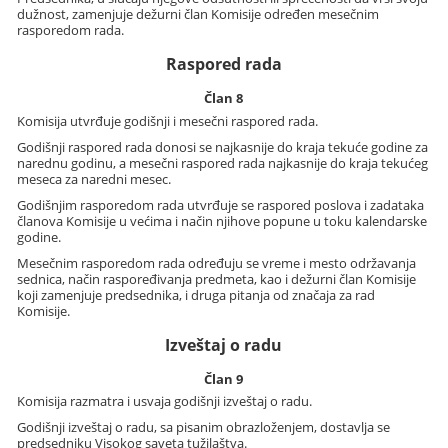
dužnost, zamenjuje dežurni član Komisije određen mesečnim
rasporedom rada.
Raspored rada
Član 8
Komisija utvrđuje godišnji i mesečni raspored rada.
Godišnji raspored rada donosi se najkasnije do kraja tekuće godine za
narednu godinu, a mesečni raspored rada najkasnije do kraja tekućeg
meseca za naredni mesec.
Godišnjim rasporedom rada utvrđuje se raspored poslova i zadataka
članova Komisije u većima i način njihove popune u toku kalendarske
godine.
Mesečnim rasporedom rada određuju se vreme i mesto održavanja
sednica, način raspoređivanja predmeta, kao i dežurni član Komisije
koji zamenjuje predsednika, i druga pitanja od značaja za rad
Komisije.
Izveštaj o radu
Član 9
Komisija razmatra i usvaja godišnji izveštaj o radu.
Godišnji izveštaj o radu, sa pisanim obrazloženjem, dostavlja se
predsedniku Visokog saveta tužilaštva.