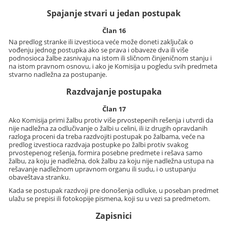
Spajanje stvari u jedan postupak
Član 16
Na predlog stranke ili izvestioca veće može doneti zaključak o
vođenju jednog postupka ako se prava i obaveze dva ili više
podnosioca žalbe zasnivaju na istom ili sličnom činjeničnom stanju i
na istom pravnom osnovu, i ako je Komisija u pogledu svih predmeta
stvarno nadležna za postupanje.
Razdvajanje postupaka
Član 17
Ako Komisija primi žalbu protiv više prvostepenih rešenja i utvrdi da
nije nadležna za odlučivanje o žalbi u celini, ili iz drugih opravdanih
razloga proceni da treba razdvojiti postupak po žalbama, veće na
predlog izvestioca razdvaja postupke po žalbi protiv svakog
prvostepenog rešenja, formira posebne predmete i rešava samo
žalbu, za koju je nadležna, dok žalbu za koju nije nadležna ustupa na
rešavanje nadležnom upravnom organu ili sudu, i o ustupanju
obaveštava stranku.
Kada se postupak razdvoji pre donošenja odluke, u poseban predmet
ulažu se prepisi ili fotokopije pismena, koji su u vezi sa predmetom.
Zapisnici