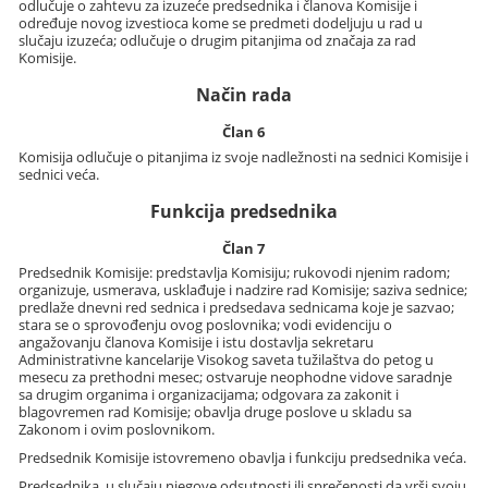
odlučuje o zahtevu za izuzeće predsednika i članova Komisije i
određuje novog izvestioca kome se predmeti dodeljuju u rad u
slučaju izuzeća; odlučuje o drugim pitanjima od značaja za rad
Komisije.
Način rada
Član 6
Komisija odlučuje o pitanjima iz svoje nadležnosti na sednici Komisije i
sednici veća.
Funkcija predsednika
Član 7
Predsednik Komisije: predstavlja Komisiju; rukovodi njenim radom;
organizuje, usmerava, usklađuje i nadzire rad Komisije; saziva sednice;
predlaže dnevni red sednica i predsedava sednicama koje je sazvao;
stara se o sprovođenju ovog poslovnika; vodi evidenciju o
angažovanju članova Komisije i istu dostavlja sekretaru
Administrativne kancelarije Visokog saveta tužilaštva do petog u
mesecu za prethodni mesec; ostvaruje neophodne vidove saradnje
sa drugim organima i organizacijama; odgovara za zakonit i
blagovremen rad Komisije; obavlja druge poslove u skladu sa
Zakonom i ovim poslovnikom.
Predsednik Komisije istovremeno obavlja i funkciju predsednika veća.
Predsednika, u slučaju njegove odsutnosti ili sprečenosti da vrši svoju