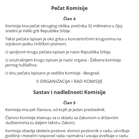
Pečat Komisije
Član 4
Komisija ima pečat okruglog oblika, prečnika 32 milimetra u čijoj
sredini je Veliki grb Republike Srbije.
Tekst pečata ispisan je oko grba u koncentričnim krugovima na
srpskom jeziku ćiriličkim pismom.
U spoljnom krugu pečata ispisan je naziv Republika Srbija.
U unutrašnjem krugu ispisan je naziv organa - Žalbena komisija
javnog tužilaštva.
U dnu pečata ispisano je sedište Komisije - Beograd.
II ORGANIZACIJA I RAD KOMISIJE
Sastav i nadležnosti Komisije
Član 5
Komisija ima pet članova, od kojih je jedan predsednik.
Članovi Komisije imenuju se u skladu sa Zakonom o državnim
službenicima (u daljem tekstu: Zakon).
Komisija obavlja sledeće poslove: donosi poslovnik o radu; utvrđuje
godišnji i mesečni raspored rada; razmatra i usvaja izveštaje o radu;