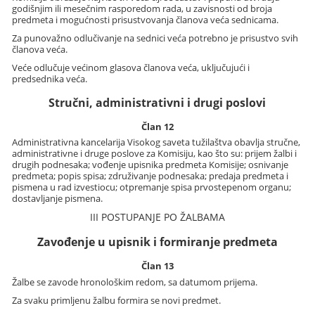
godišnjim ili mesečnim rasporedom rada, u zavisnosti od broja
predmeta i mogućnosti prisustvovanja članova veća sednicama.
Za punovažno odlučivanje na sednici veća potrebno je prisustvo svih
članova veća.
Veće odlučuje većinom glasova članova veća, uključujući i
predsednika veća.
Stručni, administrativni i drugi poslovi
Član 12
Administrativna kancelarija Visokog saveta tužilaštva obavlja stručne,
administrativne i druge poslove za Komisiju, kao što su: prijem žalbi i
drugih podnesaka; vođenje upisnika predmeta Komisije; osnivanje
predmeta; popis spisa; združivanje podnesaka; predaja predmeta i
pismena u rad izvestiocu; otpremanje spisa prvostepenom organu;
dostavljanje pismena.
III POSTUPANJE PO ŽALBAMA
Zavođenje u upisnik i formiranje predmeta
Član 13
Žalbe se zavode hronološkim redom, sa datumom prijema.
Za svaku primljenu žalbu formira se novi predmet.