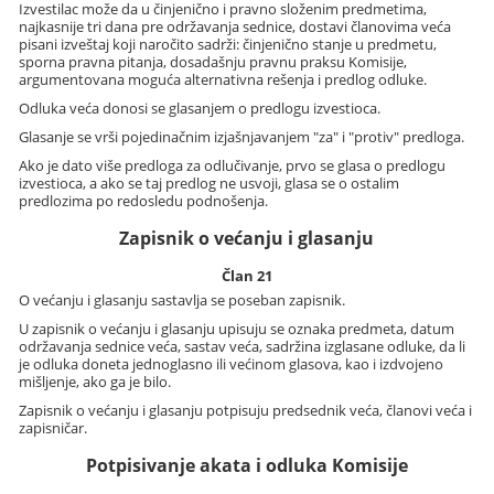
Izvestilac može da u činjenično i pravno složenim predmetima,
najkasnije tri dana pre održavanja sednice, dostavi članovima veća
pisani izveštaj koji naročito sadrži: činjenično stanje u predmetu,
sporna pravna pitanja, dosadašnju pravnu praksu Komisije,
argumentovana moguća alternativna rešenja i predlog odluke.
Odluka veća donosi se glasanjem o predlogu izvestioca.
Glasanje se vrši pojedinačnim izjašnjavanjem "za" i "protiv" predloga.
Ako je dato više predloga za odlučivanje, prvo se glasa o predlogu
izvestioca, a ako se taj predlog ne usvoji, glasa se o ostalim
predlozima po redosledu podnošenja.
Zapisnik o većanju i glasanju
Član 21
O većanju i glasanju sastavlja se poseban zapisnik.
U zapisnik o većanju i glasanju upisuju se oznaka predmeta, datum
održavanja sednice veća, sastav veća, sadržina izglasane odluke, da li
je odluka doneta jednoglasno ili većinom glasova, kao i izdvojeno
mišljenje, ako ga je bilo.
Zapisnik o većanju i glasanju potpisuju predsednik veća, članovi veća i
zapisničar.
Potpisivanje akata i odluka Komisije