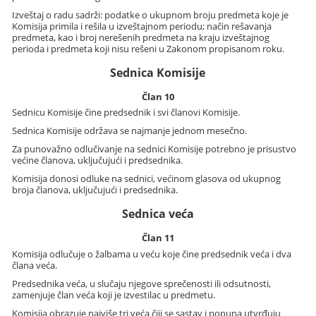
Izveštaj o radu sadrži: podatke o ukupnom broju predmeta koje je
Komisija primila i rešila u izveštajnom periodu; način rešavanja
predmeta, kao i broj nerešenih predmeta na kraju izveštajnog
perioda i predmeta koji nisu rešeni u Zakonom propisanom roku.
Sednica Komisije
Član 10
Sednicu Komisije čine predsednik i svi članovi Komisije.
Sednica Komisije održava se najmanje jednom mesečno.
Za punovažno odlučivanje na sednici Komisije potrebno je prisustvo
većine članova, uključujući i predsednika.
Komisija donosi odluke na sednici, većinom glasova od ukupnog
broja članova, uključujući i predsednika.
Sednica veća
Član 11
Komisija odlučuje o žalbama u veću koje čine predsednik veća i dva
člana veća.
Predsednika veća, u slučaju njegove sprečenosti ili odsutnosti,
zamenjuje član veća koji je izvestilac u predmetu.
Komisija obrazuje najviše tri veća čiji se sastav i popuna utvrđuju