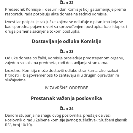
Član 22
Predsednik Komisije ili dežurni član Komisije koji ga zamenjuje prema
rasporedu rada potpisuju akte donete na sednici Komisije.
Izvestilac potpisuje zaključke kojima se odlučuje o pitanjima koja se
kao sporedna pojave u vezi sa sprovođenjem postupka, kao i dopise i
druga pismena sačinjena tokom postupka.
Dostavljanje odluka Komisije
Član 23
Odluke donete po žalbi, Komisija prosleđuje prvostepenom organu,
zajedno sa spisima predmeta, radi dostavljanja strankama.
Izuzetno, Komisija može dostaviti odluku strankama, ako razlozi
hitnosti ili blagovremenosti to zahtevaju ili u drugim opravdanim
slučajevima.
IV ZAVRŠNE ODREDBE
Prestanak važenja poslovnika
Član 24
Danom stupanja na snagu ovog poslovnika, prestaje da važi
Poslovnik o radu Žalbene komisije javnog tužilaštva ("Službeni glasnik
RS", broj 10/10).