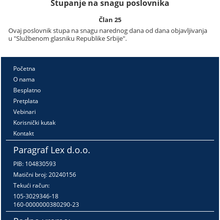
Stupanje na snagu poslovnika
Član 25
Ovaj poslovnik stupa na snagu narednog dana od dana objavljivanja
u "Službenom glasniku Republike Srbije".
Početna
O nama
Besplatno
Pretplata
Vebinari
Korisnički kutak
Kontakt
Paragraf Lex d.o.o.
PIB: 104830593
Matični broj: 20240156
Tekući račun:
105-3029346-18
160-0000000380290-23