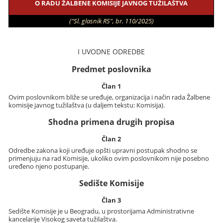
O RADU ŽALBENE KOMISIJE JAVNOG TUŽILAŠTVA
("Sl. glasnik RS", br. 110/2025)
I UVODNE ODREDBE
Predmet poslovnika
Član 1
Ovim poslovnikom bliže se uređuje, organizacija i način rada Žalbene
komisije javnog tužilaštva (u daljem tekstu: Komisija).
Shodna primena drugih propisa
Član 2
Odredbe zakona koji uređuje opšti upravni postupak shodno se
primenjuju na rad Komisije, ukoliko ovim poslovnikom nije posebno
uređeno njeno postupanje.
Sedište Komisije
Član 3
Sedište Komisije je u Beogradu, u prostorijama Administrativne
kancelarije Visokog saveta tužilaštva.