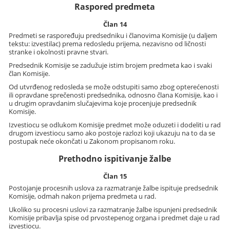
Raspored predmeta
Član 14
Predmeti se raspoređuju predsedniku i članovima Komisije (u daljem
tekstu: izvestilac) prema redosledu prijema, nezavisno od ličnosti
stranke i okolnosti pravne stvari.
Predsednik Komisije se zadužuje istim brojem predmeta kao i svaki
član Komisije.
Od utvrđenog redosleda se može odstupiti samo zbog opterećenosti
ili opravdane sprečenosti predsednika, odnosno člana Komisije, kao i
u drugim opravdanim slučajevima koje procenjuje predsednik
Komisije.
Izvestiocu se odlukom Komisije predmet može oduzeti i dodeliti u rad
drugom izvestiocu samo ako postoje razlozi koji ukazuju na to da se
postupak neće okončati u Zakonom propisanom roku.
Prethodno ispitivanje žalbe
Član 15
Postojanje procesnih uslova za razmatranje žalbe ispituje predsednik
Komisije, odmah nakon prijema predmeta u rad.
Ukoliko su procesni uslovi za razmatranje žalbe ispunjeni predsednik
Komisije pribavlja spise od prvostepenog organa i predmet daje u rad
izvestiocu.