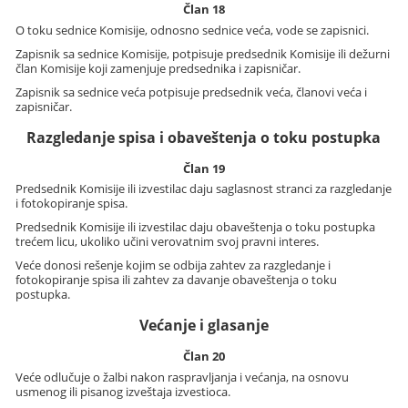
Član 18
O toku sednice Komisije, odnosno sednice veća, vode se zapisnici.
Zapisnik sa sednice Komisije, potpisuje predsednik Komisije ili dežurni
član Komisije koji zamenjuje predsednika i zapisničar.
Zapisnik sa sednice veća potpisuje predsednik veća, članovi veća i
zapisničar.
Razgledanje spisa i obaveštenja o toku postupka
Član 19
Predsednik Komisije ili izvestilac daju saglasnost stranci za razgledanje
i fotokopiranje spisa.
Predsednik Komisije ili izvestilac daju obaveštenja o toku postupka
trećem licu, ukoliko učini verovatnim svoj pravni interes.
Veće donosi rešenje kojim se odbija zahtev za razgledanje i
fotokopiranje spisa ili zahtev za davanje obaveštenja o toku
postupka.
Većanje i glasanje
Član 20
Veće odlučuje o žalbi nakon raspravljanja i većanja, na osnovu
usmenog ili pisanog izveštaja izvestioca.