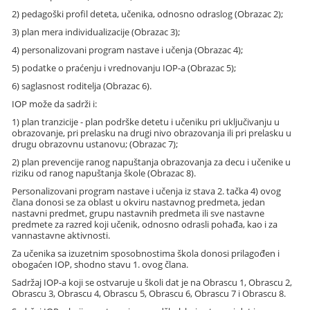
2) pedagoški profil deteta, učenika, odnosno odraslog (Obrazac 2);
3) plan mera individualizacije (Obrazac 3);
4) personalizovani program nastave i učenja (Obrazac 4);
5) podatke o praćenju i vrednovanju IOP-a (Obrazac 5);
6) saglasnost roditelja (Obrazac 6).
IOP može da sadrži i:
1) plan tranzicije - plan podrške detetu i učeniku pri uključivanju u
obrazovanje, pri prelasku na drugi nivo obrazovanja ili pri prelasku u
drugu obrazovnu ustanovu; (Obrazac 7);
2) plan prevencije ranog napuštanja obrazovanja za decu i učenike u
riziku od ranog napuštanja škole (Obrazac 8).
Personalizovani program nastave i učenja iz stava 2. tačka 4) ovog
člana donosi se za oblast u okviru nastavnog predmeta, jedan
nastavni predmet, grupu nastavnih predmeta ili sve nastavne
predmete za razred koji učenik, odnosno odrasli pohađa, kao i za
vannastavne aktivnosti.
Za učenika sa izuzetnim sposobnostima škola donosi prilagođen i
obogaćen IOP, shodno stavu 1. ovog člana.
Sadržaj IOP-a koji se ostvaruje u školi dat je na Obrascu 1, Obrascu 2,
Obrascu 3, Obrascu 4, Obrascu 5, Obrascu 6, Obrascu 7 i Obrascu 8.