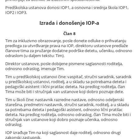
Predškolska ustanova donosi IOP1, a osnovna i srednja škola IOP1,
IOP2 i IOP3.
Izrada i donošenje IOP-a
Član 8
Tim za inkluzivno obrazovanje, posle donete odluke o prihvatanju
predloga za utvrđivanje prava na IOP, direktoru ustanove predlaže
članove tima za pružanje dodatne podrške detetu, učeniku, odnosno
odraslom (u daljem tekstu: Tim).
Direktor ustanove, posle dobijene pismene saglasnosti roditelja,
odnosno odraslog, imenuje Tim.
Tim u predškolskoj ustanovi čine: vaspitač, stručni saradnik, saradnik
u predškolskoj ustanovi, roditelj, a u skladu sa potrebama deteta i
pedagoški asistent i lični pratilac deteta. Na predlog roditelja, član
Tima može biti i stručnjak van ustanove koji dobro poznaje dete.
Tim u školi čine: nastavnik razredne nastave, odnosno odeljenski
starešina, predmetni nastavnik, stručni saradnik, roditelj, a u skladu
sa potrebama deteta i pedagoški asistent, odnosno lični pratilac
deteta. Na predlog roditelja, odnosno odraslog, član Tima može biti i
stručnjak van ustanove koji dobro poznaje učenika, odnosno
odraslog.
IOP izrađuje Tim na koji saglasnost daje roditelj, odnosno drugi
zakonski zastupnik.