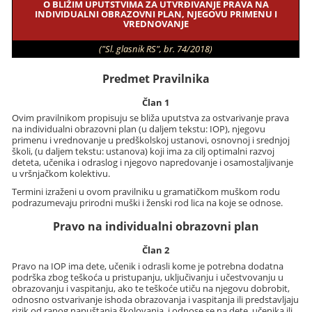
O BLIŽIM UPUTSTVIMA ZA UTVRĐIVANJE PRAVA NA
INDIVIDUALNI OBRAZOVNI PLAN, NJEGOVU PRIMENU I
VREDNOVANJE
("Sl. glasnik RS", br. 74/2018)
Predmet Pravilnika
Član 1
Ovim pravilnikom propisuju se bliža uputstva za ostvarivanje prava
na individualni obrazovni plan (u daljem tekstu: IOP), njegovu
primenu i vrednovanje u predškolskoj ustanovi, osnovnoj i srednjoj
školi, (u daljem tekstu: ustanova) koji ima za cilj optimalni razvoj
deteta, učenika i odraslog i njegovo napredovanje i osamostaljivanje
u vršnjačkom kolektivu.
Termini izraženi u ovom pravilniku u gramatičkom muškom rodu
podrazumevaju prirodni muški i ženski rod lica na koje se odnose.
Pravo na individualni obrazovni plan
Član 2
Pravo na IOP ima dete, učenik i odrasli kome je potrebna dodatna
podrška zbog teškoća u pristupanju, uključivanju i učestvovanju u
obrazovanju i vaspitanju, ako te teškoće utiču na njegovu dobrobit,
odnosno ostvarivanje ishoda obrazovanja i vaspitanja ili predstavljaju
rizik od ranog napuštanja školovanja, i odnose se na dete, učenika ili