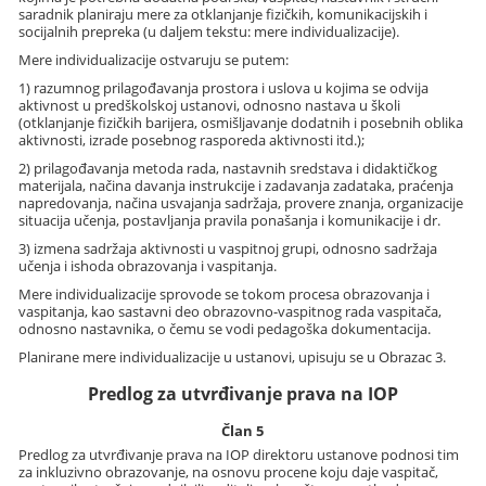
saradnik planiraju mere za otklanjanje fizičkih, komunikacijskih i
socijalnih prepreka (u daljem tekstu: mere individualizacije).
Mere individualizacije ostvaruju se putem:
1) razumnog prilagođavanja prostora i uslova u kojima se odvija
aktivnost u predškolskoj ustanovi, odnosno nastava u školi
(otklanjanje fizičkih barijera, osmišljavanje dodatnih i posebnih oblika
aktivnosti, izrade posebnog rasporeda aktivnosti itd.);
2) prilagođavanja metoda rada, nastavnih sredstava i didaktičkog
materijala, načina davanja instrukcije i zadavanja zadataka, praćenja
napredovanja, načina usvajanja sadržaja, provere znanja, organizacije
situacija učenja, postavljanja pravila ponašanja i komunikacije i dr.
3) izmena sadržaja aktivnosti u vaspitnoj grupi, odnosno sadržaja
učenja i ishoda obrazovanja i vaspitanja.
Mere individualizacije sprovode se tokom procesa obrazovanja i
vaspitanja, kao sastavni deo obrazovno-vaspitnog rada vaspitača,
odnosno nastavnika, o čemu se vodi pedagoška dokumentacija.
Planirane mere individualizacije u ustanovi, upisuju se u Obrazac 3.
Predlog za utvrđivanje prava na IOP
Član 5
Predlog za utvrđivanje prava na IOP direktoru ustanove podnosi tim
za inkluzivno obrazovanje, na osnovu procene koju daje vaspitač,