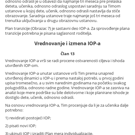
odnosno odrasli je u obavezi da najmanje tri meseca pre prelaska
deteta, učenika, odnosno odraslog uspostavi saradnju sa Timom
ustanove u kojoj dete, učenik, odnosno odrasli nastavlja da stiče
obrazovanje. Saradnja ustanove traje najmanje još tri meseca od
trenutka uključivanja u drugu obrazovnu ustanovu.
Plan tranzicije (Obrazac 7) je sastavni deo IOP-a. Za sprovođenje plana
tranzicije potrebna je pisana saglasnost roditelja.
Vrednovanje i izmena IOP-a
Član 13
Vrednovanje IOP-a vrši se radi procene ostvarenosti ciljeva i ishoda
utvrđenih IOP-om.
Vrednovanje IOP-a unutar ustanove vrši Tim prema unapred
utvrđenoj dinamici u IOP-u i prema nastaloj potrebi, u prvoj godini
upisa tromesečno, a u svim narednim godinama na početku svakog
polugodišta, odnosno radne godine. Vrednovanje IOP-a se zasniva na
analizi koje mere podrške su bile delotvorne i koje planirane ishode je
dostiglo dete, učenik, odnosno odrasli.
Na osnovu vrednovanja IOP-a, Tim procenjuje da li je za učenika dalje
potrebno:
1) revidirati postojeći IOP;
2) pisati novi IOP;
3) ukinuti IOP i izraditi Plan mera individualizacije.