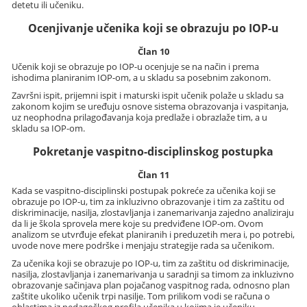
detetu ili učeniku.
Ocenjivanje učenika koji se obrazuju po IOP-u
Član 10
Učenik koji se obrazuje po IOP-u ocenjuje se na način i prema
ishodima planiranim IOP-om, a u skladu sa posebnim zakonom.
Završni ispit, prijemni ispit i maturski ispit učenik polaže u skladu sa
zakonom kojim se uređuju osnove sistema obrazovanja i vaspitanja,
uz neophodna prilagođavanja koja predlaže i obrazlaže tim, a u
skladu sa IOP-om.
Pokretanje vaspitno-disciplinskog postupka
Član 11
Kada se vaspitno-disciplinski postupak pokreće za učenika koji se
obrazuje po IOP-u, tim za inkluzivno obrazovanje i tim za zaštitu od
diskriminacije, nasilja, zlostavljanja i zanemarivanja zajedno analiziraju
da li je škola sprovela mere koje su predviđene IOP-om. Ovom
analizom se utvrđuje efekat planiranih i preduzetih mera i, po potrebi,
uvode nove mere podrške i menjaju strategije rada sa učenikom.
Za učenika koji se obrazuje po IOP-u, tim za zaštitu od diskriminacije,
nasilja, zlostavljanja i zanemarivanja u saradnji sa timom za inkluzivno
obrazovanje sačinjava plan pojačanog vaspitnog rada, odnosno plan
zaštite ukoliko učenik trpi nasilje. Tom prilikom vodi se računa o
oblastima iz pedagoškog profila učenika u kojima je učeniku