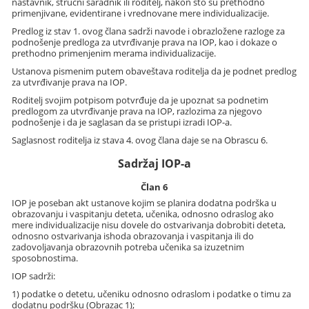
nastavnik, stručni saradnik ili roditelj, nakon što su prethodno
primenjivane, evidentirane i vrednovane mere individualizacije.
Predlog iz stav 1. ovog člana sadrži navode i obrazložene razloge za
podnošenje predloga za utvrđivanje prava na IOP, kao i dokaze o
prethodno primenjenim merama individualizacije.
Ustanova pismenim putem obaveštava roditelja da je podnet predlog
za utvrđivanje prava na IOP.
Roditelj svojim potpisom potvrđuje da je upoznat sa podnetim
predlogom za utvrđivanje prava na IOP, razlozima za njegovo
podnošenje i da je saglasan da se pristupi izradi IOP-a.
Saglasnost roditelja iz stava 4. ovog člana daje se na Obrascu 6.
Sadržaj IOP-a
Član 6
IOP je poseban akt ustanove kojim se planira dodatna podrška u
obrazovanju i vaspitanju deteta, učenika, odnosno odraslog ako
mere individualizacije nisu dovele do ostvarivanja dobrobiti deteta,
odnosno ostvarivanja ishoda obrazovanja i vaspitanja ili do
zadovoljavanja obrazovnih potreba učenika sa izuzetnim
sposobnostima.
IOP sadrži:
1) podatke o detetu, učeniku odnosno odraslom i podatke o timu za
dodatnu podršku (Obrazac 1);