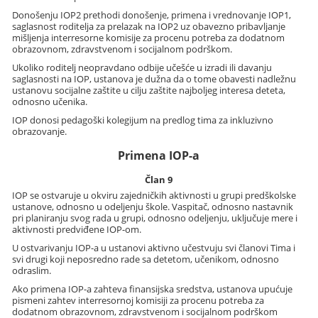
Donošenju IOP2 prethodi donošenje, primena i vrednovanje IOP1,
saglasnost roditelja za prelazak na IOP2 uz obavezno pribavljanje
mišljenja interresorne komisije za procenu potreba za dodatnom
obrazovnom, zdravstvenom i socijalnom podrškom.
Ukoliko roditelj neopravdano odbije učešće u izradi ili davanju
saglasnosti na IOP, ustanova je dužna da o tome obavesti nadležnu
ustanovu socijalne zaštite u cilju zaštite najboljeg interesa deteta,
odnosno učenika.
IOP donosi pedagoški kolegijum na predlog tima za inkluzivno
obrazovanje.
Primena IOP-a
Član 9
IOP se ostvaruje u okviru zajedničkih aktivnosti u grupi predškolske
ustanove, odnosno u odeljenju škole. Vaspitač, odnosno nastavnik
pri planiranju svog rada u grupi, odnosno odeljenju, uključuje mere i
aktivnosti predviđene IOP-om.
U ostvarivanju IOP-a u ustanovi aktivno učestvuju svi članovi Tima i
svi drugi koji neposredno rade sa detetom, učenikom, odnosno
odraslim.
Ako primena IOP-a zahteva finansijska sredstva, ustanova upućuje
pismeni zahtev interresornoj komisiji za procenu potreba za
dodatnom obrazovnom, zdravstvenom i socijalnom podrškom