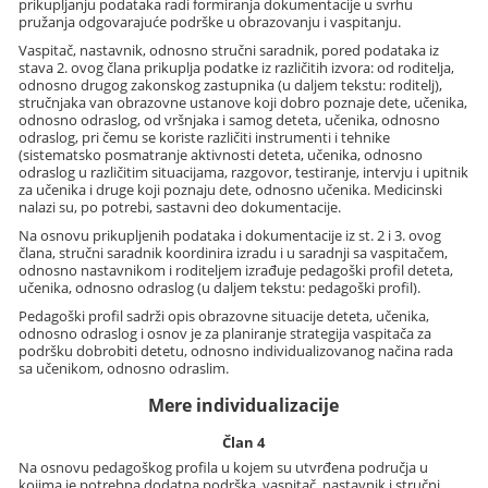
prikupljanju podataka radi formiranja dokumentacije u svrhu
pružanja odgovarajuće podrške u obrazovanju i vaspitanju.
Vaspitač, nastavnik, odnosno stručni saradnik, pored podataka iz
stava 2. ovog člana prikuplja podatke iz različitih izvora: od roditelja,
odnosno drugog zakonskog zastupnika (u daljem tekstu: roditelj),
stručnjaka van obrazovne ustanove koji dobro poznaje dete, učenika,
odnosno odraslog, od vršnjaka i samog deteta, učenika, odnosno
odraslog, pri čemu se koriste različiti instrumenti i tehnike
(sistematsko posmatranje aktivnosti deteta, učenika, odnosno
odraslog u različitim situacijama, razgovor, testiranje, intervju i upitnik
za učenika i druge koji poznaju dete, odnosno učenika. Medicinski
nalazi su, po potrebi, sastavni deo dokumentacije.
Na osnovu prikupljenih podataka i dokumentacije iz st. 2 i 3. ovog
člana, stručni saradnik koordinira izradu i u saradnji sa vaspitačem,
odnosno nastavnikom i roditeljem izrađuje pedagoški profil deteta,
učenika, odnosno odraslog (u daljem tekstu: pedagoški profil).
Pedagoški profil sadrži opis obrazovne situacije deteta, učenika,
odnosno odraslog i osnov je za planiranje strategija vaspitača za
podršku dobrobiti detetu, odnosno individualizovanog načina rada
sa učenikom, odnosno odraslim.
Mere individualizacije
Član 4
Na osnovu pedagoškog profila u kojem su utvrđena područja u
kojima je potrebna dodatna podrška, vaspitač, nastavnik i stručni