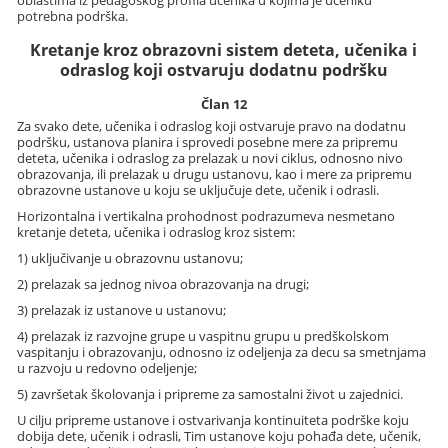
potrebna podrška.
Kretanje kroz obrazovni sistem deteta, učenika i
odraslog koji ostvaruju dodatnu podršku
Član 12
Za svako dete, učenika i odraslog koji ostvaruje pravo na dodatnu
podršku, ustanova planira i sprovedi posebne mere za pripremu
deteta, učenika i odraslog za prelazak u novi ciklus, odnosno nivo
obrazovanja, ili prelazak u drugu ustanovu, kao i mere za pripremu
obrazovne ustanove u koju se uključuje dete, učenik i odrasli.
Horizontalna i vertikalna prohodnost podrazumeva nesmetano
kretanje deteta, učenika i odraslog kroz sistem:
1) uključivanje u obrazovnu ustanovu;
2) prelazak sa jednog nivoa obrazovanja na drugi;
3) prelazak iz ustanove u ustanovu;
4) prelazak iz razvojne grupe u vaspitnu grupu u predškolskom
vaspitanju i obrazovanju, odnosno iz odeljenja za decu sa smetnjama
u razvoju u redovno odeljenje;
5) završetak školovanja i pripreme za samostalni život u zajednici.
U cilju pripreme ustanove i ostvarivanja kontinuiteta podrške koju
dobija dete, učenik i odrasli, Tim ustanove koju pohađa dete, učenik,