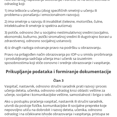
odraslog koji:
1) ima teškoće u učenju (zbog specifičnih smetnji u učenju ili
problema u ponašanju i emocionalnom razvoju);
2) ima smetnje u razvoju ili invaliditet (telesne, motoričke, čulne,
intelektualne ili smetnje iz spektra autizma);
3) potiče, odnosno živi u socijalno nestimulativnoj sredini (socijalno,
ekonomski, kulturno, jezički siromašnoj sredini ili dugotrajno boravi u
zdravstvenoj, odnosno socijalnoj ustanovi);
4) iz drugih razloga ostvaruje pravo na podršku u obrazovanju.
Pravo na prilagođen način obrazovanja po IOP-u u smislu proširivanja
i produbljivanja sadržaja učenja ima i učenik sa izuzetnim
sposobnostima koji stiče osnovno i srednje obrazovanje i vaspitanje.
Prikupljanje podataka i formiranje dokumentacije
Član 3
Vaspitač, nastavnik, odnosno stručni saradnik prati razvoj i proces
učenja deteta, učenika, odnosno odraslog kroz oblasti: veštine za
učenje, socijalne i komunikacijske veštine, samostalnost i briga o sebi.
Ako u postupku praćenja vaspitač, nastavnik ili stručni saradnik,
utvrdi da postoje fizičke, komunikacijske ili socijalne prepreke koje
nepovoljno utiču na dobrobit i razvoj deteta, učenika, odnosno
odraslog i na očekivane ishode obrazovanja i vaspitanja, pristupa se