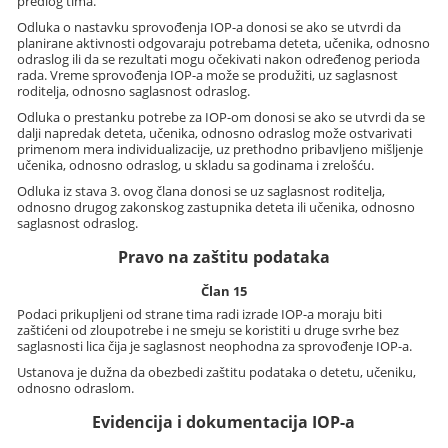
predlog tima.
Odluka o nastavku sprovođenja IOP-a donosi se ako se utvrdi da
planirane aktivnosti odgovaraju potrebama deteta, učenika, odnosno
odraslog ili da se rezultati mogu očekivati nakon određenog perioda
rada. Vreme sprovođenja IOP-a može se produžiti, uz saglasnost
roditelja, odnosno saglasnost odraslog.
Odluka o prestanku potrebe za IOP-om donosi se ako se utvrdi da se
dalji napredak deteta, učenika, odnosno odraslog može ostvarivati
primenom mera individualizacije, uz prethodno pribavljeno mišljenje
učenika, odnosno odraslog, u skladu sa godinama i zrelošću.
Odluka iz stava 3. ovog člana donosi se uz saglasnost roditelja,
odnosno drugog zakonskog zastupnika deteta ili učenika, odnosno
saglasnost odraslog.
Pravo na zaštitu podataka
Član 15
Podaci prikupljeni od strane tima radi izrade IOP-a moraju biti
zaštićeni od zloupotrebe i ne smeju se koristiti u druge svrhe bez
saglasnosti lica čija je saglasnost neophodna za sprovođenje IOP-a.
Ustanova je dužna da obezbedi zaštitu podataka o detetu, učeniku,
odnosno odraslom.
Evidencija i dokumentacija IOP-a