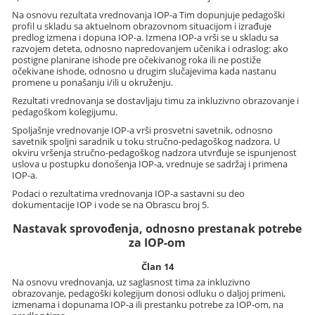
Na osnovu rezultata vrednovanja IOP-a Tim dopunjuje pedagoški
profil u skladu sa aktuelnom obrazovnom situacijom i izrađuje
predlog izmena i dopuna IOP-a. Izmena IOP-a vrši se u skladu sa
razvojem deteta, odnosno napredovanjem učenika i odraslog: ako
postigne planirane ishode pre očekivanog roka ili ne postiže
očekivane ishode, odnosno u drugim slučajevima kada nastanu
promene u ponašanju i/ili u okruženju.
Rezultati vrednovanja se dostavljaju timu za inkluzivno obrazovanje i
pedagoškom kolegijumu.
Spoljašnje vrednovanje IOP-a vrši prosvetni savetnik, odnosno
savetnik spoljni saradnik u toku stručno-pedagoškog nadzora. U
okviru vršenja stručno-pedagoškog nadzora utvrđuje se ispunjenost
uslova u postupku donošenja IOP-a, vrednuje se sadržaj i primena
IOP-a.
Podaci o rezultatima vrednovanja IOP-a sastavni su deo
dokumentacije IOP i vode se na Obrascu broj 5.
Nastavak sprovođenja, odnosno prestanak potrebe
za IOP-om
Član 14
Na osnovu vrednovanja, uz saglasnost tima za inkluzivno
obrazovanje, pedagoški kolegijum donosi odluku o daljoj primeni,
izmenama i dopunama IOP-a ili prestanku potrebe za IOP-om, na