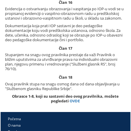
Član 16
Evidencija o ostvarivanju obrazovanja i vaspitanja po IOP-u vodi se u
propisanoj evidenciji o vaspitno-obrazovnom radu u predškolskoj
ustanovi i obrazovno-vaspitnom radu u školi, u skladu sa zakonom.
Dokumentacija koja prati IOP sastavni je deo pedagoške
dokumentacije koju vodi predškolska ustanova, odnosno škola. Za
dete, učenika, odnosno odraslog koji se obrazuje po IOP-u obavezni
deo pedagoške dokumentacije čini i portfolio.
Član 17
Stupanjem na snagu ovog pravilnika prestaje da važi Pravilnik o
bližim uputstvima za utvrđivanje prava na individualni obrazovni
plan, njegovu primenu i vrednovanje ("Službeni glasnik RS", broj
76/10).
Član 18
Ovaj pravilnik stupa na snagu osmog dana od dana objavljivanja u
"Službenom glasniku Republike Srbije".
Obrasce 1-8, koji su sastavni deo ovog pravilnika, možete
pogledati
OVDE
Početna
O nama