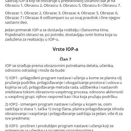
Sadržaj IOP-a koji se ostvaruje u predškolskoj ustanovi dat je na
Obrascu 1, Obrascu 2, Obrascu 3, Obrascu 5, Obrascu 6 i Obrascu 7.
Obrazac 1, Obrazac 2, Obrazac 3, Obrazac 4, Obrazac 5, Obrazac 6,
Obrazac 7 i Obrazac 8 odštampani su uz ovaj pravilnik i čine njegov
sastavni deo.
Jedan primerak IOP-a se dostavlja roditelju i članovima tima.
Pojedinačni obrasci se, po potrebi, dostavljaju svim licima koja su
zadužena za realizaciju u IOP-u.
Vrste IOP-a
Član 7
IOP se izrađuje prema obrazovnim potrebama deteta, učenika,
odnosno odraslog i može da bude:
1) IOP1 - prilagođeni program nastave i učenja u kome se planira cilj
pružanja podrške, prilagođavanje i obogaćivanje prostora i uslova u
kojima se uči, prilagođavanje metoda rada, udžbenika i nastavnih
sredstava tokom obrazovno-vaspitnog procesa, odnosno aktivnosti
u vaspitnoj grupi, njihov raspored kao i lica koja pružaju podršku;
2) IOP2 - izmenjeni program nastave i učenja u kojem se, osim
sadržaja iz stava 1. tačka 1) ovog člana, planira prilagođavanje ishoda
obrazovanja i vaspitanja i prilagođavanje sadržaja za jedan, više ili za
sve predmete;
3) IOP3 - proširen i produbljen program nastave i učenja koji se
primenjuje za učenike sa izuzetnim sposobnostima.