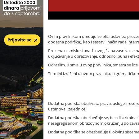
Ovim pravilnikom uređuju se bliži uslovi za proc
dodatna podrška), kao i sastav i način rada interr
Procena u smislu stava 1. ovog člana zasniva se 
uključivanje u obrazovanje, odnosno, puna i efekt
Odraslim, u smislu ovog pravilnika, smatra se lic
Termini izraženi u ovom pravilniku u gramatičko
Dodatna podrška obuhvata prava, usluge i resurse
ustanova i zajednice.
Dodatna podrška obezbeđuje se, bez diskriminacij
nesegregisanom obrazovnom okruženju do završetk
Dodatna podrška se obezbeđuje u okviru sistema ob