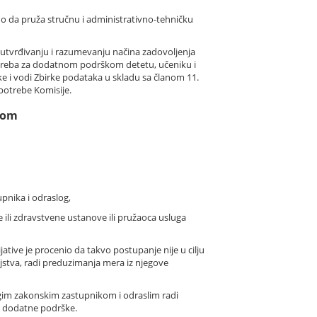
no da pruža stručnu i administrativno-tehničku
 utvrđivanju i razumevanju načina zadovoljenja
potreba za dodatnom podrškom detetu, učeniku i
e i vodi Zbirke podataka u skladu sa članom 11.
 potrebe Komisije.
kom
upnika i odraslog,
e ili zdravstvene ustanove ili pružaoca usluga
ative je procenio da takvo postupanje nije u cilju
eljstva, radi preduzimanja mera iz njegove
ugim zakonskim zastupnikom i odraslim radi
a dodatne podrške.