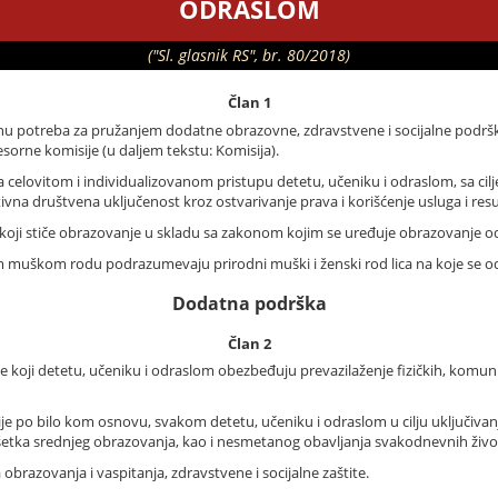
ODRASLOM
("Sl. glasnik RS", br. 80/2018)
Član 1
enu potreba za pružanjem dodatne obrazovne, zdravstvene i socijalne podršk
esorne komisije (u daljem tekstu: Komisija).
na celovitom i individualizovanom pristupu detetu, učeniku i odraslom, sa 
ivna društvena uključenost kroz ostvarivanje prava i korišćenje usluga i resu
e koji stiče obrazovanje u skladu sa zakonom kojim se uređuje obrazovanje od
m muškom rodu podrazumevaju prirodni muški i ženski rod lica na koje se o
Dodatna podrška
Član 2
 koji detetu, učeniku i odraslom obezbeđuju prevazilaženje fizičkih, komuni
e po bilo kom osnovu, svakom detetu, učeniku i odraslom u cilju uključivanj
a srednjeg obrazovanja, kao i nesmetanog obavljanja svakodnevnih životnih 
razovanja i vaspitanja, zdravstvene i socijalne zaštite.