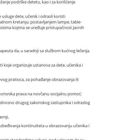
žanje podrške detetu, kao i za korišćenje
usluge dete, učenik i odrasli koristi
alnom kretanju; postavljanjem lampe, table-
opisima kojima se uređuje pristupačnost javnih
erapeuta da, u saradnji sa službom kućnog lečenja,
ti koje organizuje ustanova za dete, učenika i
ovog pratioca, za pohađanje obrazovanja ili
a korisnika prava na novčanu socijalnu pomoć;
a, odnosno drugog zakonskog zastupnika i odraslog
rnji,
zbeđivanja kontinuiteta u obrazovanju učenika i
isanim standardima usluga, pod uslovom da su