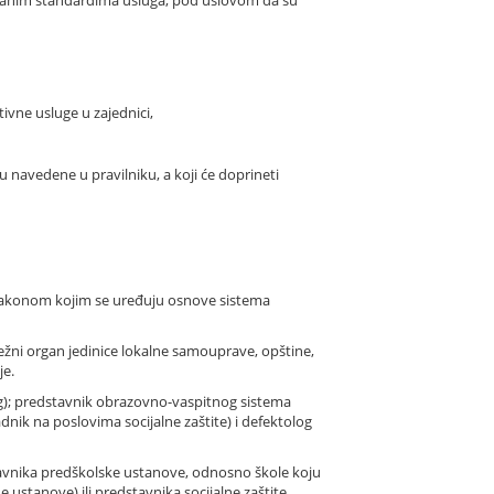
ivne usluge u zajednici,
navedene u pravilniku, a koji će doprineti
 zakonom kojim se uređuju osnove sistema
ležni organ jedinice lokalne samouprave, opštine,
je.
log); predstavnik obrazovno-vaspitnog sistema
adnik na poslovima socijalne zaštite) i defektolog
stavnika predškolske ustanove, odnosno škole koju
ne ustanove) ili predstavnika socijalne zaštite