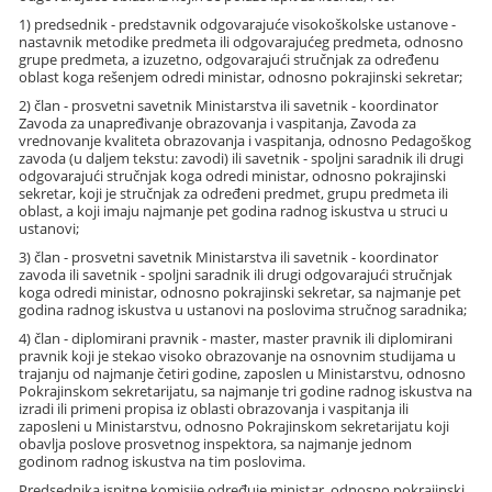
1) predsednik - predstavnik odgovarajuće visokoškolske ustanove -
nastavnik metodike predmeta ili odgovarajućeg predmeta, odnosno
grupe predmeta, a izuzetno, odgovarajući stručnjak za određenu
oblast koga rešenjem odredi ministar, odnosno pokrajinski sekretar;
2) član - prosvetni savetnik Ministarstva ili savetnik - koordinator
Zavoda za unapređivanje obrazovanja i vaspitanja, Zavoda za
vrednovanje kvaliteta obrazovanja i vaspitanja, odnosno Pedagoškog
zavoda (u daljem tekstu: zavodi) ili savetnik - spoljni saradnik ili drugi
odgovarajući stručnjak koga odredi ministar, odnosno pokrajinski
sekretar, koji je stručnjak za određeni predmet, grupu predmeta ili
oblast, a koji imaju najmanje pet godina radnog iskustva u struci u
ustanovi;
3) član - prosvetni savetnik Ministarstva ili savetnik - koordinator
zavoda ili savetnik - spoljni saradnik ili drugi odgovarajući stručnjak
koga odredi ministar, odnosno pokrajinski sekretar, sa najmanje pet
godina radnog iskustva u ustanovi na poslovima stručnog saradnika;
4) član - diplomirani pravnik - master, master pravnik ili diplomirani
pravnik koji je stekao visoko obrazovanje na osnovnim studijama u
trajanju od najmanje četiri godine, zaposlen u Ministarstvu, odnosno
Pokrajinskom sekretarijatu, sa najmanje tri godine radnog iskustva na
izradi ili primeni propisa iz oblasti obrazovanja i vaspitanja ili
zaposleni u Ministarstvu, odnosno Pokrajinskom sekretarijatu koji
obavlja poslove prosvetnog inspektora, sa najmanje jednom
godinom radnog iskustva na tim poslovima.
Predsednika ispitne komisije određuje ministar, odnosno pokrajinski