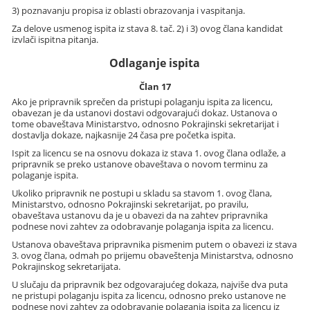
3) poznavanju propisa iz oblasti obrazovanja i vaspitanja.
Za delove usmenog ispita iz stava 8. tač. 2) i 3) ovog člana kandidat
izvlači ispitna pitanja.
Odlaganje ispita
Član 17
Ako je pripravnik sprečen da pristupi polaganju ispita za licencu,
obavezan je da ustanovi dostavi odgovarajući dokaz. Ustanova o
tome obaveštava Ministarstvo, odnosno Pokrajinski sekretarijat i
dostavlja dokaze, najkasnije 24 časa pre početka ispita.
Ispit za licencu se na osnovu dokaza iz stava 1. ovog člana odlaže, a
pripravnik se preko ustanove obaveštava o novom terminu za
polaganje ispita.
Ukoliko pripravnik ne postupi u skladu sa stavom 1. ovog člana,
Ministarstvo, odnosno Pokrajinski sekretarijat, po pravilu,
obaveštava ustanovu da je u obavezi da na zahtev pripravnika
podnese novi zahtev za odobravanje polaganja ispita za licencu.
Ustanova obaveštava pripravnika pismenim putem o obavezi iz stava
3. ovog člana, odmah po prijemu obaveštenja Ministarstva, odnosno
Pokrajinskog sekretarijata.
U slučaju da pripravnik bez odgovarajućeg dokaza, najviše dva puta
ne pristupi polaganju ispita za licencu, odnosno preko ustanove ne
podnese novi zahtev za odobravanje polaganja ispita za licencu iz