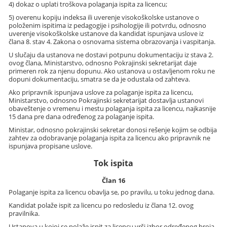
4) dokaz o uplati troškova polaganja ispita za licencu;
5) overenu kopiju indeksa ili uverenje visokoškolske ustanove o
položenim ispitima iz pedagogije i psihologije ili potvrdu, odnosno
uverenje visokoškolske ustanove da kandidat ispunjava uslove iz
člana 8. stav 4. Zakona o osnovama sistema obrazovanja i vaspitanja.
U slučaju da ustanova ne dostavi potpunu dokumentaciju iz stava 2.
ovog člana, Ministarstvo, odnosno Pokrajinski sekretarijat daje
primeren rok za njenu dopunu. Ako ustanova u ostavljenom roku ne
dopuni dokumentaciju, smatra se da je odustala od zahteva.
Ako pripravnik ispunjava uslove za polaganje ispita za licencu,
Ministarstvo, odnosno Pokrajinski sekretarijat dostavlja ustanovi
obaveštenje o vremenu i mestu polaganja ispita za licencu, najkasnije
15 dana pre dana određenog za polaganje ispita.
Ministar, odnosno pokrajinski sekretar donosi rešenje kojim se odbija
zahtev za odobravanje polaganja ispita za licencu ako pripravnik ne
ispunjava propisane uslove.
Tok ispita
Član 16
Polaganje ispita za licencu obavlja se, po pravilu, u toku jednog dana.
Kandidat polaže ispit za licencu po redosledu iz člana 12. ovog
pravilnika.
Ustanova u kojoj se polaže ispit za licencu vrši izbor određenog broja