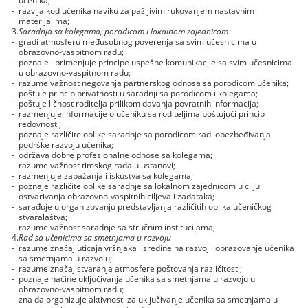
-
razvija kod učenika naviku za pažljivim rukovanjem nastavnim
materijalima;
3.
Saradnja sa kolegama, porodicom i lokalnom zajednicom
-
gradi atmosferu međusobnog poverenja sa svim učesnicima u
obrazovno-vaspitnom radu;
-
poznaje i primenjuje principe uspešne komunikacije sa svim učesnicima
u obrazovno-vaspitnom radu;
-
razume važnost negovanja partnerskog odnosa sa porodicom učenika;
-
poštuje princip privatnosti u saradnji sa porodicom i kolegama;
-
poštuje ličnost roditelja prilikom davanja povratnih informacija;
-
razmenjuje informacije o učeniku sa roditeljima poštujući princip
redovnosti;
-
poznaje različite oblike saradnje sa porodicom radi obezbeđivanja
podrške razvoju učenika;
-
održava dobre profesionalne odnose sa kolegama;
-
razume važnost timskog rada u ustanovi;
-
razmenjuje zapažanja i iskustva sa kolegama;
-
poznaje različite oblike saradnje sa lokalnom zajednicom u cilju
ostvarivanja obrazovno-vaspitnih ciljeva i zadataka;
-
sarađuje u organizovanju predstavljanja različitih oblika učeničkog
stvaralaštva;
-
razume važnost saradnje sa stručnim institucijama;
4.
Rad sa učenicima sa smetnjama u razvoju
-
razume značaj uticaja vršnjaka i sredine na razvoj i obrazovanje učenika
sa smetnjama u razvoju;
-
razume značaj stvaranja atmosfere poštovanja različitosti;
-
poznaje načine uključivanja učenika sa smetnjama u razvoju u
obrazovno-vaspitnom radu;
-
zna da organizuje aktivnosti za uključivanje učenika sa smetnjama u