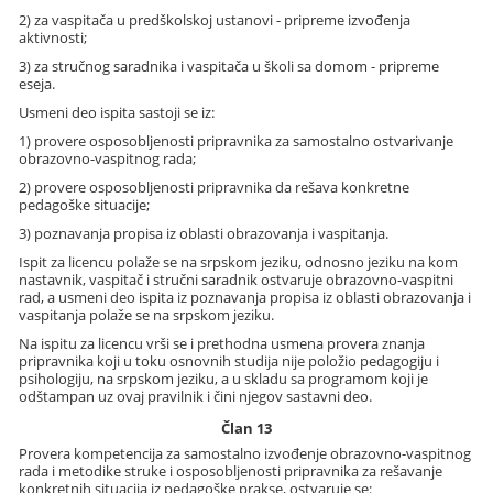
2) za vaspitača u predškolskoj ustanovi - pripreme izvođenja
aktivnosti;
3) za stručnog saradnika i vaspitača u školi sa domom - pripreme
eseja.
Usmeni deo ispita sastoji se iz:
1) provere osposobljenosti pripravnika za samostalno ostvarivanje
obrazovno-vaspitnog rada;
2) provere osposobljenosti pripravnika da rešava konkretne
pedagoške situacije;
3) poznavanja propisa iz oblasti obrazovanja i vaspitanja.
Ispit za licencu polaže se na srpskom jeziku, odnosno jeziku na kom
nastavnik, vaspitač i stručni saradnik ostvaruje obrazovno-vaspitni
rad, a usmeni deo ispita iz poznavanja propisa iz oblasti obrazovanja i
vaspitanja polaže se na srpskom jeziku.
Na ispitu za licencu vrši se i prethodna usmena provera znanja
pripravnika koji u toku osnovnih studija nije položio pedagogiju i
psihologiju, na srpskom jeziku, a u skladu sa programom koji je
odštampan uz ovaj pravilnik i čini njegov sastavni deo.
Član 13
Provera kompetencija za samostalno izvođenje obrazovno-vaspitnog
rada i metodike struke i osposobljenosti pripravnika za rešavanje
konkretnih situacija iz pedagoške prakse, ostvaruje se: