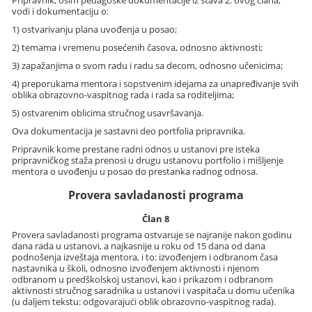
Pripravnik, osim pedagoške dokumentacije iz stava 2. ovog člana,
vodi i dokumentaciju o:
1) ostvarivanju plana uvođenja u posao;
2) temama i vremenu posećenih časova, odnosno aktivnosti;
3) zapažanjima o svom radu i radu sa decom, odnosno učenicima;
4) preporukama mentora i sopstvenim idejama za unapređivanje svih
oblika obrazovno-vaspitnog rada i rada sa roditeljima;
5) ostvarenim oblicima stručnog usavršavanja.
Ova dokumentacija je sastavni deo portfolia pripravnika.
Pripravnik kome prestane radni odnos u ustanovi pre isteka
pripravničkog staža prenosi u drugu ustanovu portfolio i mišljenje
mentora o uvođenju u posao do prestanka radnog odnosa.
Provera savladanosti programa
Član 8
Provera savladanosti programa ostvaruje se najranije nakon godinu
dana rada u ustanovi, a najkasnije u roku od 15 dana od dana
podnošenja izveštaja mentora, i to: izvođenjem i odbranom časa
nastavnika u školi, odnosno izvođenjem aktivnosti i njenom
odbranom u predškolskoj ustanovi, kao i prikazom i odbranom
aktivnosti stručnog saradnika u ustanovi i vaspitača u domu učenika
(u daljem tekstu: odgovarajući oblik obrazovno-vaspitnog rada).