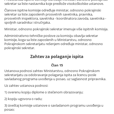
sekretar sa liste nastavnika koje predlože visokoškolske ustanove.
Članove ispitne komisije određuje ministar, odnosno pokrajinski
sekretar sa liste zaposlenih prosvetnih savetnika, pravnika,
prosvetnih inspektora, savetnika - koordinatora zavoda, savetnika -
spoljnih saradnika i stručnjaka.
Ministar, odnosno pokrajinski sekretar imenuje više ispitnih komisija.
Administrativno-tehničke poslove za komisiju obavlja sekretar
komisije, koga sa liste zaposlenih u Ministarstvu, odnosno
Pokrajinskom sekretarijatu rešenjem određuje ministar, odnosno
pokrajinski sekretar.
Zahtev za polaganje ispita
Član 15
Ustanova podnosi zahtev Ministarstvu, odnosno Pokrajinskom
sekretarijatu za odobravanje polaganja ispita za licencu posle
savladanog programa uvođenja u posao, uz saglasnost pripravnika.
Uz zahtev ustanova podnosi:
1) overenu kopiju diplome o stečenom obrazovanju;
2) kopiju ugovora o radu;
3) izveštaj komisije ustanove o savladanom programu uvođenja u
posao;