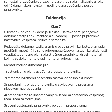
samostalno izvođenje obrazovno-vaspitnog rada, najkasnije u roku
od 15 dana nakon navršenih godinu dana uvođenja u posao
pripravnika.
Evidencija
Član 7
U ustanovi se vodi: evidencija, u skladu sa zakonom, pedagoška
dokumentacija i dokumentacija o uvođenju u posao pripravnika
nastavnika, vaspitača i stručnih saradnika.
Pedagoška dokumentacija, u smislu ovog pravilnika, jeste: plan rada
(godišnji i mesečni) i pisane pripreme za časove nastavnika, aktivnosti
vaspitača, odnosno plan rada stručnog saradnika, i drugi materijali
kojima se dokumentuje rad mentora i pripravnika.
Mentor vodi dokumentaciju o:
1) ostvarivanju plana uvođenja u posao pripravnika;
2) temama i vremenu posećenih časova, odnosno aktivnosti;
3) zapažanjima o radu pripravnika u savladavanju programa i
njegovom napredovanju;
4) preporukama za unapređivanje svih oblika obrazovno-vaspitnog
rada i rada sa roditeljima;
5) oceni postupanja pripravnika po datim preporukama.