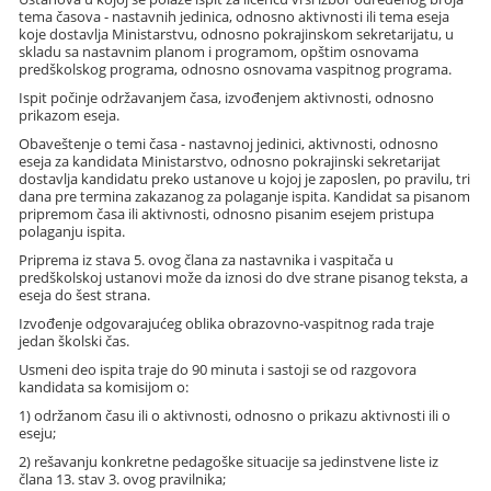
tema časova - nastavnih jedinica, odnosno aktivnosti ili tema eseja
koje dostavlja Ministarstvu, odnosno pokrajinskom sekretarijatu, u
skladu sa nastavnim planom i programom, opštim osnovama
predškolskog programa, odnosno osnovama vaspitnog programa.
Ispit počinje održavanjem časa, izvođenjem aktivnosti, odnosno
prikazom eseja.
Obaveštenje o temi časa - nastavnoj jedinici, aktivnosti, odnosno
eseja za kandidata Ministarstvo, odnosno pokrajinski sekretarijat
dostavlja kandidatu preko ustanove u kojoj je zaposlen, po pravilu, tri
dana pre termina zakazanog za polaganje ispita. Kandidat sa pisanom
pripremom časa ili aktivnosti, odnosno pisanim esejem pristupa
polaganju ispita.
Priprema iz stava 5. ovog člana za nastavnika i vaspitača u
predškolskoj ustanovi može da iznosi do dve strane pisanog teksta, a
eseja do šest strana.
Izvođenje odgovarajućeg oblika obrazovno-vaspitnog rada traje
jedan školski čas.
Usmeni deo ispita traje do 90 minuta i sastoji se od razgovora
kandidata sa komisijom o:
1) održanom času ili o aktivnosti, odnosno o prikazu aktivnosti ili o
eseju;
2) rešavanju konkretne pedagoške situacije sa jedinstvene liste iz
člana 13. stav 3. ovog pravilnika;