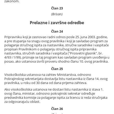
zakonom.
Član 23
(Brisan)
Prelazne i završne odredbe
Član 24
Pripravniku koji je zasnovao radni odnos posle 25. juna 2003. godine,
a pre stupanja na snagu ovog pravilnika i koji je savladao program za
polaganje stručnog ispita za nastavnike, stručne saradnike i vaspitače
propisan Pravilnikom o polaganju stručnog ispita pripravnika
nastavnika, stručnih saradnika i vaspitača ("Prosvetni glasnik", br.
4/93 i 1/99), priznaje se taj program kao savladan program uvođenja u
posao, ako ustanova izvrši proveru shodno članu 10. ovog pravilnika.
Član 25
Visokoškolska ustanova na zahtev Ministarstva, odnosno
Pokrajinskog sekretarijata dostavlja listu nastavnika iz člana 14. ovog
pravilnika, u roku od 30 dana od dana prijema zahteva.
Ako visokoškolska ustanova ne dostavi listu nastavnika iz stava 1.
ovog člana, ministar, odnosno pokrajinski sekretar određuje
predsednika komisije za polaganje ispita za licencu iz reda stručnjaka
za odgovarajuću oblast.
Član 26