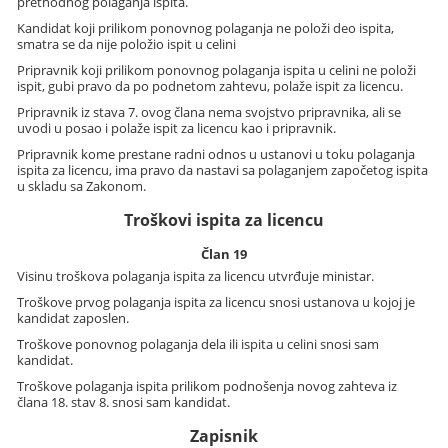
prethodnog polaganja ispita.
Kandidat koji prilikom ponovnog polaganja ne položi deo ispita,
smatra se da nije položio ispit u celini
Pripravnik koji prilikom ponovnog polaganja ispita u celini ne položi
ispit, gubi pravo da po podnetom zahtevu, polaže ispit za licencu.
Pripravnik iz stava 7. ovog člana nema svojstvo pripravnika, ali se
uvodi u posao i polaže ispit za licencu kao i pripravnik.
Pripravnik kome prestane radni odnos u ustanovi u toku polaganja
ispita za licencu, ima pravo da nastavi sa polaganjem započetog ispita
u skladu sa Zakonom.
Troškovi ispita za licencu
Član 19
Visinu troškova polaganja ispita za licencu utvrđuje ministar.
Troškove prvog polaganja ispita za licencu snosi ustanova u kojoj je
kandidat zaposlen.
Troškove ponovnog polaganja dela ili ispita u celini snosi sam
kandidat.
Troškove polaganja ispita prilikom podnošenja novog zahteva iz
člana 18. stav 8. snosi sam kandidat.
Zapisnik