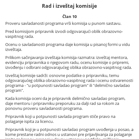
Rad i izveštaj komisije
Član 10
Proveru savladanosti programa vrši komisija u punom sastavu.
Pred komisijom pripravnik izvodi odgovarajući oblik obrazovno-
vaspitnog rada.
Ocenu o savladanosti programa daje komisija u pisanoj formi u vidu
izveštaja.
Prilikom sačinjavanja izveštaja komisija razmatra: izveštaj mentora,
evidenciju pripravnika o njegovom radu, ocenu komisije o pripremi,
izvođenju i odbrani odgovarajućeg oblika obrazovno-vaspitnog rada.
Izveštaj komisije sadrži: osnovne podatke o pripravniku, temu
odgovarajućeg oblika obrazovno-vaspitnog rada i ocenu ostvarenosti
programa - "u potpunosti savladao program" ili "delimično savladao
program".
Kada komisija oceni da je pripravnik delimično savladao program,
daje mentoru i pripravniku preporuku za dalji rad sa rokom za
ponovnu proveru savladanosti programa.
Pripravnik koji u potpunosti savlada program stiče pravo na
polaganje ispita za licencu.
Pripravnik koji je u potpunosti savladao program uvođenja u posao, a
kome prestane radni odnos u ustanovi pre prijavljivanja za polaganje