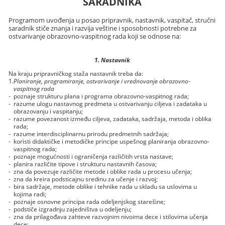
SARADNIKA
Programom uvođenja u posao pripravnik, nastavnik, vaspitač, stručni
saradnik stiče znanja i razvija veštine i sposobnosti potrebne za
ostvarivanje obrazovno-vaspitnog rada koji se odnose na:
1. Nastavnik
Na kraju pripravničkog staža nastavnik treba da:
1.
Planiranje, programiranje, ostvarivanje i vrednovanje obrazovno-
vaspitnog rada
-
poznaje strukturu plana i programa obrazovno-vaspitnog rada;
-
razume ulogu nastavnog predmeta u ostvarivanju ciljeva i zadataka u
obrazovanju i vaspitanju;
-
razume povezanost između ciljeva, zadataka, sadržaja, metoda i oblika
rada;
-
razume interdisciplinarnu prirodu predmetnih sadržaja;
-
koristi didaktičke i metodičke principe uspešnog planiranja obrazovno-
vaspitnog rada;
-
poznaje mogućnosti i ograničenja različitih vrsta nastave;
-
planira različite tipove i strukturu nastavnih časova;
-
zna da povezuje različite metode i oblike rada u procesu učenja;
-
zna da kreira podsticajnu sredinu za učenje i razvoj;
-
bira sadržaje, metode oblike i tehnike rada u skladu sa uslovima u
kojima radi;
-
poznaje osnovne principa rada odeljenjskog starešine;
-
podstiče izgradnju zajedništva u odeljenju;
-
zna da prilagođava zahteve razvojnim nivoima dece i stilovima učenja
dece;