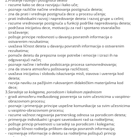
-
razume kako se deca razvijaju i kako uče;
-
poznaje različite načine vrednovanja postignuća deteta;
-
zna da prati i vrednuje postignuća dece u procesu učenja;
-
prati individualni razvoj i napredovanje deteta i razvoj grupe u celini;
-
razume vrednovanje postignuća u funkciji podrške napredovanju deteta;
-
podržava inicijativu dece, motivaciju za rad i spontano stvaralačko
izražavanje;
-
poštuje principe redovnosti u davanju povratnih informacija o
ostvarenim rezultatima;
-
uvažava ličnost deteta u davanju povratnih informacija o ostvarenim
rezultatima;
-
pomaže detetu da prepozna svoje potrebe i emocije i izrazi ih na
odgovarajući način;
-
poznaje načine i tehnike podsticanja procesa samovrednovanja;
-
zna da stvara atmosferu poštovanja različitosti;
-
uvažava inicijativu i slobodu iskazivanja misli, stavova i uverenja kod
deteta;
-
razvija naviku za pažljivim rukovanjem didaktičkim materijalima kod
dece;
3.
Saradnja sa kolegama, porodicom i lokalnom zajednicom
-
gradi atmosferu međusobnog poverenja sa svim učesnicima u vaspitno-
obrazovnom procesu;
-
poznaje i primenjuje principe uspešne komunikacije sa svim učesnicima
u vaspitno-obrazovnom procesu;
-
razume važnost negovanja partnerskog odnosa sa porodicom deteta;
-
primenjuje individualni i grupni savetodavni rad sa roditeljima;
-
poštuje princip privatnosti u saradnji sa porodicom i kolegama;
-
poštuje ličnost roditelja prilikom davanja povratnih informacija;
-
razmenjuje informacije o detetu sa roditeljima poštujući princip