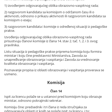
1) izvođenjem odgovarajućeg oblika obrazovno-vaspitnog rada;
2) razgovorom kandidata sa komisijom o održanom času ili o
aktivnosti, odnosno o prikazu aktivnosti ili razgovorom kandidata sa
komisijom o eseju;
3) razgovorom kandidata i komisije o određenoj situaciji iz pedagoške
prakse.
Izvođenju odgovarajućeg oblika obrazovno-vaspitnog rada
prisustvuju članovi komisije iz člana 14. stav 2. tač. 1, 2. i 3. ovog
pravilnika.
Listu situacija iz pedagoške prakse priprema komisija koju formira
ministar i koju čine predstavnici Ministarstva, Zavoda za
unapređivanje obrazovanja i vaspitanja i Zavoda za vrednovanje
kvaliteta obrazovanja i vaspitanja.
Poznavanje propisa iz oblasti obrazovanja i vaspitanja proverava se
usmeno.
Komisija
Član 14
Ispit za licencu polaže se u ustanovi pred komisijom koju obrazuje
ministar, odnosno pokrajinski sekretar.
Komisiju čine: predsednik i tri člana iz reda stručnjaka za
odgovarajuće oblasti iz kojih se polaže ispit za licencu, i to: