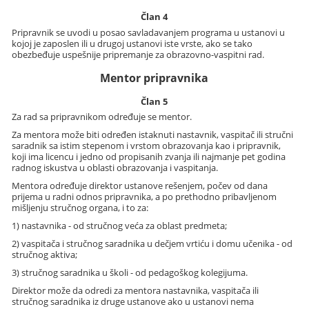
Član 4
Pripravnik se uvodi u posao savladavanjem programa u ustanovi u
kojoj je zaposlen ili u drugoj ustanovi iste vrste, ako se tako
obezbeđuje uspešnije pripremanje za obrazovno-vaspitni rad.
Mentor pripravnika
Član 5
Za rad sa pripravnikom određuje se mentor.
Za mentora može biti određen istaknuti nastavnik, vaspitač ili stručni
saradnik sa istim stepenom i vrstom obrazovanja kao i pripravnik,
koji ima licencu i jedno od propisanih zvanja ili najmanje pet godina
radnog iskustva u oblasti obrazovanja i vaspitanja.
Mentora određuje direktor ustanove rešenjem, počev od dana
prijema u radni odnos pripravnika, a po prethodno pribavljenom
mišljenju stručnog organa, i to za:
1) nastavnika - od stručnog veća za oblast predmeta;
2) vaspitača i stručnog saradnika u dečjem vrtiću i domu učenika - od
stručnog aktiva;
3) stručnog saradnika u školi - od pedagoškog kolegijuma.
Direktor može da odredi za mentora nastavnika, vaspitača ili
stručnog saradnika iz druge ustanove ako u ustanovi nema