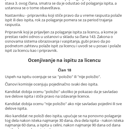
stava 3. ovog člana, smatra se da je odustao od polaganja ispita, a
ustanova se o tome obaveštava.
Nastavniku - pripravniku koji stiče pravo da u vreme raspusta polaže
ispit ili deo ispita, rok za polaganje pomera se za period trajanja
raspusta.
Pripravnik koji je prijavljen za polaganje ispita za licencu, a kome je
prestao radni odnos u ustanovi u skladu sa člana 143. Zakona o
osnovama sistema obrazovanja i vaspitanja, gubi pravo da po
podnetom zahtevu polaže ispit za licencu i uvodi se u posao i polaže
ispit za licencu kao i pripravnik.
Ocenjivanje na ispitu za licencu
Član 18
Uspeh na ispitu ocenjuje se sa: "položio" ili "nije položio".
Članovi komisije ocenjuju pojedinačno svaki deo ispita.
Kandidat dobija ocenu "položio" ukoliko je pokazao da je savladao
sve delove ispita i stiče pravo na izdavanje licence.
Kandidat dobija ocenu "nije položio" ako nije savladao pojedini ili sve
delove ispita.
Ako kandidat ne položi deo ispita, upućuje se na ponovno polaganje
tog dela nakon isteka najmanje 30 dana, dva dela ispita - nakon isteka
najmanje 60 dana, a ispita u celini, nakon najmanje 90 dana od dana