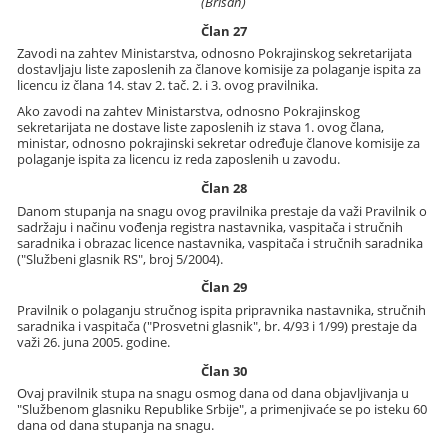
(Brisan)
Član 27
Zavodi na zahtev Ministarstva, odnosno Pokrajinskog sekretarijata
dostavljaju liste zaposlenih za članove komisije za polaganje ispita za
licencu iz člana 14. stav 2. tač. 2. i 3. ovog pravilnika.
Ako zavodi na zahtev Ministarstva, odnosno Pokrajinskog
sekretarijata ne dostave liste zaposlenih iz stava 1. ovog člana,
ministar, odnosno pokrajinski sekretar određuje članove komisije za
polaganje ispita za licencu iz reda zaposlenih u zavodu.
Član 28
Danom stupanja na snagu ovog pravilnika prestaje da važi Pravilnik o
sadržaju i načinu vođenja registra nastavnika, vaspitača i stručnih
saradnika i obrazac licence nastavnika, vaspitača i stručnih saradnika
("Službeni glasnik RS", broj 5/2004).
Član 29
Pravilnik o polaganju stručnog ispita pripravnika nastavnika, stručnih
saradnika i vaspitača ("Prosvetni glasnik", br. 4/93 i 1/99) prestaje da
važi 26. juna 2005. godine.
Član 30
Ovaj pravilnik stupa na snagu osmog dana od dana objavljivanja u
"Službenom glasniku Republike Srbije", a primenjivaće se po isteku 60
dana od dana stupanja na snagu.