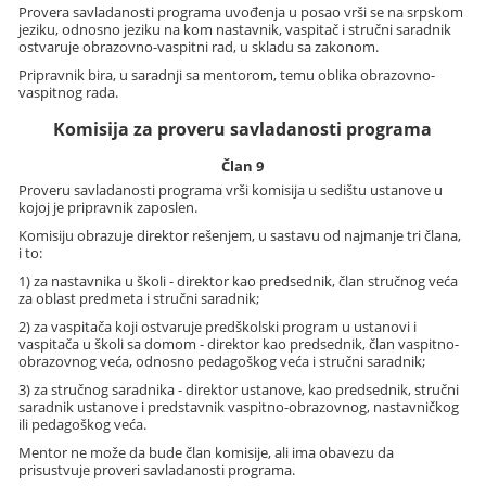
Provera savladanosti programa uvođenja u posao vrši se na srpskom
jeziku, odnosno jeziku na kom nastavnik, vaspitač i stručni saradnik
ostvaruje obrazovno-vaspitni rad, u skladu sa zakonom.
Pripravnik bira, u saradnji sa mentorom, temu oblika obrazovno-
vaspitnog rada.
Komisija za proveru savladanosti programa
Član 9
Proveru savladanosti programa vrši komisija u sedištu ustanove u
kojoj je pripravnik zaposlen.
Komisiju obrazuje direktor rešenjem, u sastavu od najmanje tri člana,
i to:
1) za nastavnika u školi - direktor kao predsednik, član stručnog veća
za oblast predmeta i stručni saradnik;
2) za vaspitača koji ostvaruje predškolski program u ustanovi i
vaspitača u školi sa domom - direktor kao predsednik, član vaspitno-
obrazovnog veća, odnosno pedagoškog veća i stručni saradnik;
3) za stručnog saradnika - direktor ustanove, kao predsednik, stručni
saradnik ustanove i predstavnik vaspitno-obrazovnog, nastavničkog
ili pedagoškog veća.
Mentor ne može da bude član komisije, ali ima obavezu da
prisustvuje proveri savladanosti programa.