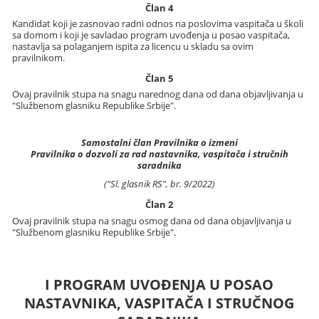
Član 4
Kandidat koji je zasnovao radni odnos na poslovima vaspitača u školi
sa domom i koji je savladao program uvođenja u posao vaspitača,
nastavlja sa polaganjem ispita za licencu u skladu sa ovim
pravilnikom.
Član 5
Ovaj pravilnik stupa na snagu narednog dana od dana objavljivanja u
"Službenom glasniku Republike Srbije".
Samostalni član Pravilnika o izmeni
Pravilnika o dozvoli za rad nastavnika, vaspitača i stručnih
saradnika
("Sl. glasnik RS", br. 9/2022)
Član 2
Ovaj pravilnik stupa na snagu osmog dana od dana objavljivanja u
"Službenom glasniku Republike Srbije".
I PROGRAM UVOĐENJA U POSAO
NASTAVNIKA, VASPITAČA I STRUČNOG