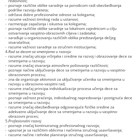
redovnosti;
-
poznaje različite oblike saradnje sa porodicom radi obezbeđivanja
podrške razvoju deteta;
-
održava dobre profesionalne odnose sa kolegama;
-
razume važnost timskog rada u ustanovi;
-
razmenjuje zapažanja i iskustva sa kolegama;
-
poznaje različite oblike saradnje sa lokalnom zajednicom u cilju
ostvarivanja vaspitno-obrazovnih ciljeva i zadataka;
-
sarađuje u organizovanju različitih oblika predstavljanja dečjeg
stvaralaštva;
-
razume važnost saradnje sa stručnim institucijama;
4.
Rad sa decom sa smetnjama u razvoju
-
razume značaj uticaja vršnjaka i sredine na razvoj i obrazovanje dece sa
smetnjama u razvoju;
-
razume značaj stvaranja atmosfere poštovanja različitosti;
-
poznaje načine uključivanja dece sa smetnjama u razvoju u vaspitno-
obrazovnom procesu;
-
zna da organizuje aktivnosti za uključivanje učenika sa smetnjama u
razvoju u obrazovno-vaspitni rad;
-
razume značaj principa individualizacije procesa učenja dece sa
smetnjama u razvoju;
-
poznaje važnost praćenja, individualnog napredovanja i postignuća dece
sa smetnjama u razvoju;
-
razume značaj obezbeđivanja odgovarajuće fizičke sredine za
adekvatno uključivanje dece sa smetnjama u razvoju u vaspitno-
obrazovni proces;
5.
Profesionalni razvoj
-
poznaje značaj kontinuiranog profesionalnog razvoja;
-
upoznat je sa različitim oblicima i načinima stručnog usavršavanja;
-
razume načine i tehnike planiranja stručnog usavršavanja;