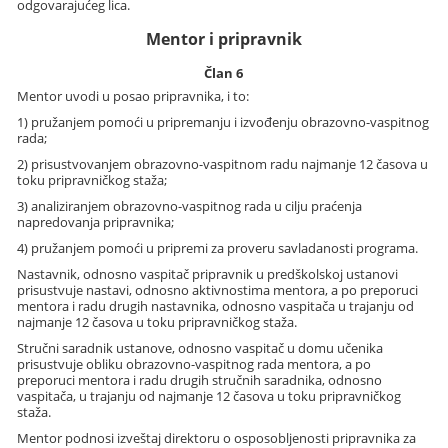
odgovarajućeg lica.
Mentor i pripravnik
Član 6
Mentor uvodi u posao pripravnika, i to:
1) pružanjem pomoći u pripremanju i izvođenju obrazovno-vaspitnog
rada;
2) prisustvovanjem obrazovno-vaspitnom radu najmanje 12 časova u
toku pripravničkog staža;
3) analiziranjem obrazovno-vaspitnog rada u cilju praćenja
napredovanja pripravnika;
4) pružanjem pomoći u pripremi za proveru savladanosti programa.
Nastavnik, odnosno vaspitač pripravnik u predškolskoj ustanovi
prisustvuje nastavi, odnosno aktivnostima mentora, a po preporuci
mentora i radu drugih nastavnika, odnosno vaspitača u trajanju od
najmanje 12 časova u toku pripravničkog staža.
Stručni saradnik ustanove, odnosno vaspitač u domu učenika
prisustvuje obliku obrazovno-vaspitnog rada mentora, a po
preporuci mentora i radu drugih stručnih saradnika, odnosno
vaspitača, u trajanju od najmanje 12 časova u toku pripravničkog
staža.
Mentor podnosi izveštaj direktoru o osposobljenosti pripravnika za