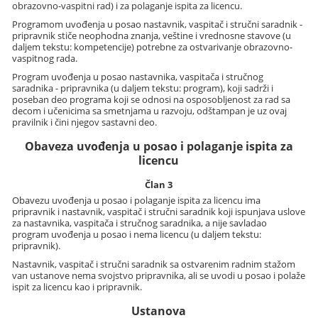
obrazovno-vaspitni rad) i za polaganje ispita za licencu.
Programom uvođenja u posao nastavnik, vaspitač i stručni saradnik -
pripravnik stiče neophodna znanja, veštine i vrednosne stavove (u
daljem tekstu: kompetencije) potrebne za ostvarivanje obrazovno-
vaspitnog rada.
Program uvođenja u posao nastavnika, vaspitača i stručnog
saradnika - pripravnika (u daljem tekstu: program), koji sadrži i
poseban deo programa koji se odnosi na osposobljenost za rad sa
decom i učenicima sa smetnjama u razvoju, odštampan je uz ovaj
pravilnik i čini njegov sastavni deo.
Obaveza uvođenja u posao i polaganje ispita za
licencu
Član 3
Obavezu uvođenja u posao i polaganje ispita za licencu ima
pripravnik i nastavnik, vaspitač i stručni saradnik koji ispunjava uslove
za nastavnika, vaspitača i stručnog saradnika, a nije savladao
program uvođenja u posao i nema licencu (u daljem tekstu:
pripravnik).
Nastavnik, vaspitač i stručni saradnik sa ostvarenim radnim stažom
van ustanove nema svojstvo pripravnika, ali se uvodi u posao i polaže
ispit za licencu kao i pripravnik.
Ustanova