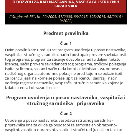
O DOZVOLI ZA RAD NASTAVNIKA, VASPITAČA I STRUČNIH
SARADNIKA
("Sl. glasnik RS", br. 22/2005, 51/2008, 88/2015, 105/2015, 48/2016 i
9/2022)
Predmet pravilnika
Član 1
Ovim pravilnikom uređuju se: program uvođenja u posao nastavnika,
vaspitača i stručnog saradnika, način i postupak provere savladanosti
tog programa, program za sticanje dozvole za rad (u daljem tekstu:
licenca), način provere savladanosti tog programa, troškovi polaganja
ispita za licencu, sastav i način rada komisije Ministarstva, odnosno
nadležnog organa autonomne pokrajine pred kojom se polaže ispit
za licencu, jezik na kome se polaže ispit za licencu i sadržaj i način
vođenja registra nastavnika, vaspitača i stručnih saradnika kojima je
izdata licenca i obrazac licence.
Program uvođenja u posao nastavnika, vaspitača i
stručnog saradnika - pripravnika
Član 2
Uvođenje u posao nastavnika, vaspitača i stručnog saradnika -
pripravnika ima za cilj da ga osposobi za samostalan obrazovno-
vaspitni, vaspitno-obrazovni, vaspitni i stručni rad (u daljem tekstu: