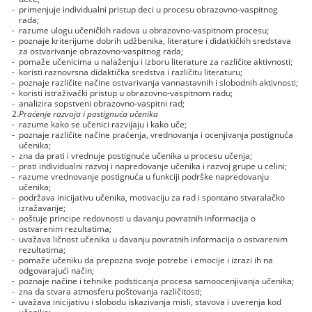
-
primenjuje individualni pristup deci u procesu obrazovno-vaspitnog
rada;
-
razume ulogu učeničkih radova u obrazovno-vaspitnom procesu;
-
poznaje kriterijume dobrih udžbenika, literature i didatkičkih sredstava
za ostvarivanje obrazovno-vaspitnog rada;
-
pomaže učenicima u nalaženju i izboru literature za različite aktivnosti;
-
koristi raznovrsna didaktička sredstva i različitu literaturu;
-
poznaje različite načine ostvarivanja vannastavnih i slobodnih aktivnosti;
-
koristi istraživački pristup u obrazovno-vaspitnom radu;
-
analizira sopstveni obrazovno-vaspitni rad;
2.
Praćenje razvoja i postignuća učenika
-
razume kako se učenici razvijaju i kako uče;
-
poznaje različite načine praćenja, vrednovanja i ocenjivanja postignuća
učenika;
-
zna da prati i vrednuje postignuće učenika u procesu učenja;
-
prati individualni razvoj i napredovanje učenika i razvoj grupe u celini;
-
razume vrednovanje postignuća u funkciji podrške napredovanju
učenika;
-
podržava inicijativu učenika, motivaciju za rad i spontano stvaralačko
izražavanje;
-
poštuje principe redovnosti u davanju povratnih informacija o
ostvarenim rezultatima;
-
uvažava ličnost učenika u davanju povratnih informacija o ostvarenim
rezultatima;
-
pomaže učeniku da prepozna svoje potrebe i emocije i izrazi ih na
odgovarajući način;
-
poznaje načine i tehnike podsticanja procesa samoocenjivanja učenika;
-
zna da stvara atmosferu poštovanja različitosti;
-
uvažava inicijativu i slobodu iskazivanja misli, stavova i uverenja kod
učenika;