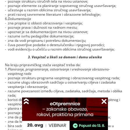
-
poznaje strukturu stručnih tela na nivou ustanove;
-
poznaje elemente za planiranje sopstvenog stručnog usavršavanja;
-
učestvuje u raznim oblicima stručnog usavršavanja;
-
prati razvoj savremene literature i obrazovne tehnologije;
6.
Dokumentacija
-
zna propise iz oblasti obrazovanja i vaspitanja;
-
poznaje prava i dužnosti na radnom mestu;
-
upoznat je sa dokumentacijom na nivou ustanove;
-
razume svrhu pedagoške dokumentacije;
-
zna da vodi propisanu i potrebnu dokumentaciju;
-
čuva poverljive podatke o detetu/učeniku i njegovoj porodici;
-
vodi evidenciju o učešću u raznim oblicima stručnog usavršavanja;
3. Vaspitač u školi sa domom i domu učenika
Na kraju pripravničkog staža vaspitač treba da:
1.
Planiranje, programiranje, ostvarivanje i vrednovanje obrazovno-
vaspitnog rada
-
poznaje strukturu programa vaspitnog i obrazovanog-vaspitnog rada;
-
razume ulogu obrazovnih sadržaja u ostvarivanju ciljeva i zadataka
vaspitanja i obrazovanja;
-
razume povezanost između ciljeva, zadataka, sadržaja, metoda i oblika
rada;
-
koristi didaktičke i metodičke principe uspešnog planiranja vaspitnog i
vaspitno-obrazovanog rada;
-
planira raznovrsne tipove aktivnosti;
-
poznaje mogućnosti i ograničenja različitih tipova aktivnosti;
-
zna da povezuje različite metode i oblike rada u procesu učenja;
-
zna da kreira podsticajnu sredinu za učenje i razvoj učenika;
-
bira sadržaje, metode oblike i tehnike rada u skladu sa uslovima u
kojima radi;