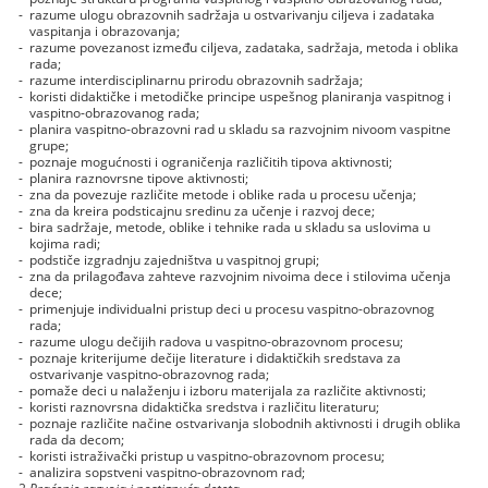
-
razume ulogu obrazovnih sadržaja u ostvarivanju ciljeva i zadataka
vaspitanja i obrazovanja;
-
razume povezanost između ciljeva, zadataka, sadržaja, metoda i oblika
rada;
-
razume interdisciplinarnu prirodu obrazovnih sadržaja;
-
koristi didaktičke i metodičke principe uspešnog planiranja vaspitnog i
vaspitno-obrazovanog rada;
-
planira vaspitno-obrazovni rad u skladu sa razvojnim nivoom vaspitne
grupe;
-
poznaje mogućnosti i ograničenja različitih tipova aktivnosti;
-
planira raznovrsne tipove aktivnosti;
-
zna da povezuje različite metode i oblike rada u procesu učenja;
-
zna da kreira podsticajnu sredinu za učenje i razvoj dece;
-
bira sadržaje, metode, oblike i tehnike rada u skladu sa uslovima u
kojima radi;
-
podstiče izgradnju zajedništva u vaspitnoj grupi;
-
zna da prilagođava zahteve razvojnim nivoima dece i stilovima učenja
dece;
-
primenjuje individualni pristup deci u procesu vaspitno-obrazovnog
rada;
-
razume ulogu dečijih radova u vaspitno-obrazovnom procesu;
-
poznaje kriterijume dečije literature i didaktičkih sredstava za
ostvarivanje vaspitno-obrazovnog rada;
-
pomaže deci u nalaženju i izboru materijala za različite aktivnosti;
-
koristi raznovrsna didaktička sredstva i različitu literaturu;
-
poznaje različite načine ostvarivanja slobodnih aktivnosti i drugih oblika
rada da decom;
-
koristi istraživački pristup u vaspitno-obrazovnom procesu;
-
analizira sopstveni vaspitno-obrazovnom rad;
2.
Praćenje razvoja i postignuća deteta