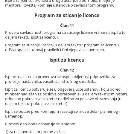
ispita za licencu, prenosi u drugu ustanovu portfolio, mišljenje
mentora i izveštaj komisije ustanove o savladanom programu.
Program za sticanje licence
Član 11
Provera savladanosti programa za sticanje licence vrši se na ispitu (u
daljem tekstu: ispit za licencu).
Program za sticanje licence (u daljem tekstu: program za licencu)
odštampan je uz ovaj pravilnik i čini njegov sastavni deo.
Ispit za licencu
Član 12
Ispitom za licencu proverava se osposobljenost pripravnika za
profesiju nastavnika, vaspitača i stručnog saradnika.
Ispit za licencu ostvaruje se u odgovarajućoj ustanovi, koju odredi
ministar nadležan za poslove obrazovanja (u daljem tekstu: ministar),
odnosno pokrajinski sekretar nadležan za poslove obrazovanja (u
daljem tekstu: pokrajinski sekretar).
Ispit se polaže pred komisijom i sastoji se iz dva dela - pismenog i
usmenog.
Pismeni deo ispita ostvaruje se izradom:
1) za nastavnika - pripreme za čas;