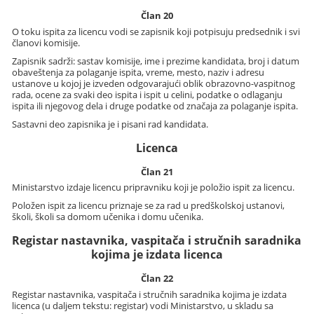
Član 20
O toku ispita za licencu vodi se zapisnik koji potpisuju predsednik i svi
članovi komisije.
Zapisnik sadrži: sastav komisije, ime i prezime kandidata, broj i datum
obaveštenja za polaganje ispita, vreme, mesto, naziv i adresu
ustanove u kojoj je izveden odgovarajući oblik obrazovno-vaspitnog
rada, ocene za svaki deo ispita i ispit u celini, podatke o odlaganju
ispita ili njegovog dela i druge podatke od značaja za polaganje ispita.
Sastavni deo zapisnika je i pisani rad kandidata.
Licenca
Član 21
Ministarstvo izdaje licencu pripravniku koji je položio ispit za licencu.
Položen ispit za licencu priznaje se za rad u predškolskoj ustanovi,
školi, školi sa domom učenika i domu učenika.
Registar nastavnika, vaspitača i stručnih saradnika
kojima je izdata licenca
Član 22
Registar nastavnika, vaspitača i stručnih saradnika kojima je izdata
licenca (u daljem tekstu: registar) vodi Ministarstvo, u skladu sa