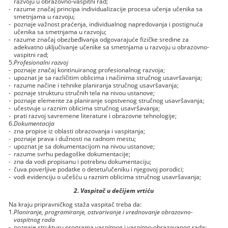
razvoju u obrazovno-vaspitni rad;
-
razume značaj principa individualizacije procesa učenja učenika sa
smetnjama u razvoju;
-
poznaje važnost praćenja, individualnog napredovanja i postignuća
učenika sa smetnjama u razvoju;
-
razume značaj obezbeđivanja odgovarajuće fizičke sredine za
adekvatno uključivanje učenike sa smetnjama u razvoju u obrazovno-
vaspitni rad;
5.
Profesionalni razvoj
-
poznaje značaj kontinuiranog profesionalnog razvoja;
-
upoznat je sa različitim oblicima i načinima stručnog usavršavanja;
-
razume načine i tehnike planiranja stručnog usavršavanja;
-
poznaje strukturu stručnih tela na nivou ustanove;
-
poznaje elemente za planiranje sopstvenog stručnog usavršavanja;
-
učestvuje u raznim oblicima stručnog usavršavanja;
-
prati razvoj savremene literature i obrazovne tehnologije;
6.
Dokumentacija
-
zna propise iz oblasti obrazovanja i vaspitanja;
-
poznaje prava i dužnosti na radnom mestu;
-
upoznat je sa dokumentacijom na nivou ustanove;
-
razume svrhu pedagoške dokumentacije;
-
zna da vodi propisanu i potrebnu dokumentaciju;
-
čuva poverljive podatke o detetu/učeniku i njegovoj porodici;
-
vodi evidenciju o učešću u raznim oblicima stručnog usavršavanja;
2. Vaspitač u dečijem vrtiću
Na kraju pripravničkog staža vaspitač treba da:
1.
Planiranje, programiranje, ostvarivanje i vrednovanje obrazovno-
vaspitnog rada
-
poznaje strukturu programa vaspitnog i vaspitno-obrazovanog rada;