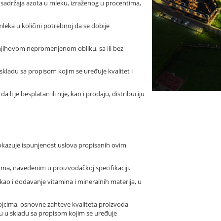
sadržaja azota u mleku, izraženog u procentima,
eka u količini potrebnoj da se dobije
njihovom nepromenjenom obliku, sa ili bez
u skladu sa propisom kojim se uređuje kvalitet i
li je besplatan ili nije, kao i prodaju, distribuciju
okazuje ispunjenost uslova propisanih ovim
ma, navedenim u proizvođačkoj specifikaciji.
kao i dodavanje vitamina i mineralnih materija, u
ojcima, osnovne zahteve kvaliteta proizvoda
i su u skladu sa propisom kojim se uređuje