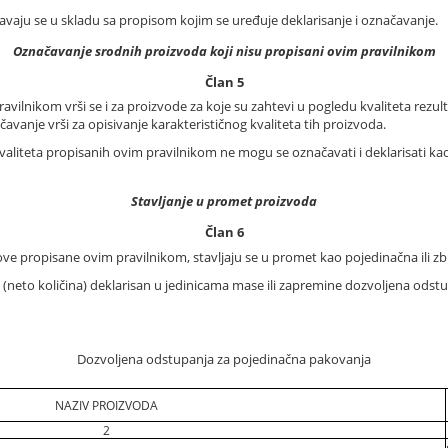
vaju se u skladu sa propisom kojim se uređuje deklarisanje i označavanje.
Označavanje srodnih proizvoda koji nisu propisani ovim pravilnikom
Član 5
lnikom vrši se i za proizvode za koje su zahtevi u pogledu kvaliteta rezultat
vanje vrši za opisivanje karakterističnog kvaliteta tih proizvoda.
kvaliteta propisanih ovim pravilnikom ne mogu se označavati i deklarisati k
Stavljanje u promet proizvoda
Član 6
love propisane ovim pravilnikom, stavljaju se u promet kao pojedinačna ili z
(neto količina) deklarisan u jedinicama mase ili zapremine dozvoljena odstu
Dozvoljena odstupanja za pojedinačna pakovanja
NAZIV PROIZVODA
2