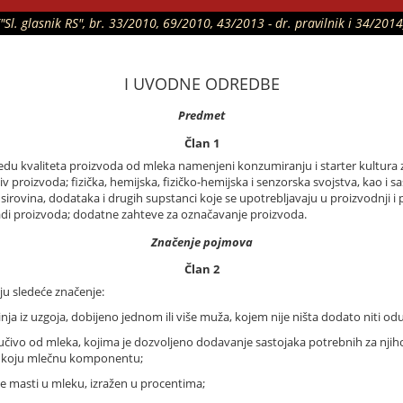
("Sl. glasnik RS", br. 33/2010, 69/2010, 43/2013 - dr. pravilnik i 34/2014
I UVODNE ODREDBE
Predmet
Član 1
ledu kvaliteta proizvoda od mleka namenjeni konzumiranju i starter kultura 
naziv proizvoda; fizička, hemijska, fizičko-hemijska i senzorska svojstva, kao i 
nu sirovina, dodataka i drugih supstanci koje se upotrebljavaju u proizvodnji 
radi proizvoda; dodatne zahteve za označavanje proizvoda.
Značenje pojmova
Član 2
ju sledeće značenje:
inja iz uzgoja, dobijeno jednom ili više muža, kojem nije ništa dodato niti od
ljučivo od mleka, kojima je dozvoljeno dodavanje sastojaka potrebnih za njih
ilo koju mlečnu komponentu;
ne masti u mleku, izražen u procentima;