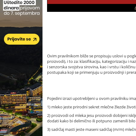
Ovim pravilnikom bliže se propisuju uslovi u pog
proizvodi), i to za: klasifikaciju, kategorizaciju i 
i senzorska svojstva sirovina, kao i vrstu i količi
postupaka koji se primenjuju u proizvodnji i pre
Pojedini izrazi upotrebljeni u ovom pravilniku ima
1) mleko jeste prirodni sekret mlečne žlezde život
2) proizvodi od mleka jesu proizvodi dobijeni isk
dodati kako bi delimično ili potpuno zamenili b
3) sadržaj masti jeste maseni sadržaj (m/m) mleč