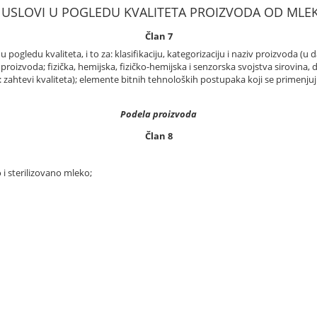
I USLOVI U POGLEDU KVALITETA PROIZVODA OD MLE
Član 7
ogledu kvaliteta, i to za: klasifikaciju, kategorizaciju i naziv proizvoda (u 
 proizvoda; fizička, hemijska, fizičko-hemijska i senzorska svojstva sirovina,
: zahtevi kvaliteta); elemente bitnih tehnoloških postupaka koji se primenjuj
Podela proizvoda
Član 8
i sterilizovano mleko;