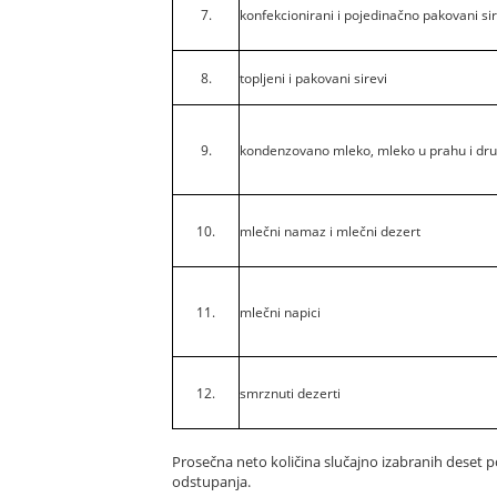
7.
konfekcionirani i pojedinačno pakovani sir
8.
topljeni i pakovani sirevi
9.
kondenzovano mleko, mleko u prahu i dru
10.
mlečni namaz i mlečni dezert
11.
mlečni napici
12.
smrznuti dezerti
Prosečna neto količina slučajno izabranih deset 
odstupanja.