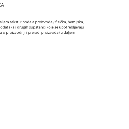
KA
daljem tekstu: podela proizvoda); fizička, hemijska,
 dodataka i drugih supstanci koje se upotrebljavaju
u u proizvodnji i preradi proizvoda (u daljem