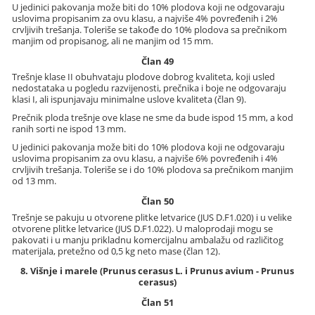
U jedinici pakovanja može biti do 10% plodova koji ne odgovaraju
uslovima propisanim za ovu klasu, a najviše 4% povređenih i 2%
crvljivih trešanja. Toleriše se takođe do 10% plodova sa prečnikom
manjim od propisanog, ali ne manjim od 15 mm.
Član 49
Trešnje klase II obuhvataju plodove dobrog kvaliteta, koji usled
nedostataka u pogledu razvijenosti, prečnika i boje ne odgovaraju
klasi I, ali ispunjavaju minimalne uslove kvaliteta (član 9).
Prečnik ploda trešnje ove klase ne sme da bude ispod 15 mm, a kod
ranih sorti ne ispod 13 mm.
U jedinici pakovanja može biti do 10% plodova koji ne odgovaraju
uslovima propisanim za ovu klasu, a najviše 6% povređenih i 4%
crvljivih trešanja. Toleriše se i do 10% plodova sa prečnikom manjim
od 13 mm.
Član 50
Trešnje se pakuju u otvorene plitke letvarice (JUS D.F1.020) i u velike
otvorene plitke letvarice (JUS D.F1.022). U maloprodaji mogu se
pakovati i u manju prikladnu komercijalnu ambalažu od različitog
materijala, pretežno od 0,5 kg neto mase (član 12).
8. Višnje i marele (Prunus cerasus L. i Prunus avium - Prunus
cerasus)
Član 51