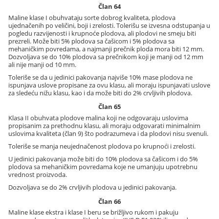
Član 64
Maline klase I obuhvataju sorte dobrog kvaliteta, plodova
ujednačenih po veličini, boji i zrelosti. Tolerišu se izvesna odstupanja u
pogledu razvijenosti i krupnoće plodova, ali plodovi ne smeju biti
prezreli. Može biti 5% plodova sa čašicom i 5% plodova sa
mehaničkim povredama, a najmanji prečnik ploda mora biti 12 mm.
Dozvoljava se do 10% plodova sa prečnikom koji je manji od 12 mm
ali nije manji od 10 mm.
Toleriše se da u jedinici pakovanja najviše 10% mase plodova ne
ispunjava uslove propisane za ovu klasu, ali moraju ispunjavati uslove
za sledeću nižu klasu, kao i da može biti do 2% crvljivih plodova.
Član 65
Klasa II obuhvata plodove malina koji ne odgovaraju uslovima
propisanim za prethodnu klasu, ali moraju odgovarati minimalnim
uslovima kvaliteta (član 9) što podrazumeva i da plodovi nisu svenuli.
Toleriše se manja neujednačenost plodova po krupnoći i zrelosti.
U jedinici pakovanja može biti do 10% plodova sa čašicom i do 5%
plodova sa mehaničkim povredama koje ne umanjuju upotrebnu
vrednost proizvoda.
Dozvoljava se do 2% crvljivih plodova u jedinici pakovanja.
Član 66
Maline klase ekstra i klase I beru se brižljivo rukom i pakuju