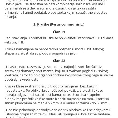
Dozvoljavaju se sredstva na bazi kombinacije sorbinske kiseline i
parafina ali se u deklaraciji mora označiti da je takva zaštita
primenjena i uneti podatak o postupku kojim se zaštitno sredstvo
uklanja.
2. Kruške (Pyrus communis L.)
Član 21
Radi stavljanja u promet kruške se po kvalitetu razvrstavaju u tri klase
- ekstra, I i II.
Kruške namenjene za neposrednu potrošnju moraju biti takvog
stepena zrelosti da su plodovi pogodni za jelo.
Član 22
U klasu ekstra razvrstavaju se plodovi najboljih sorti krušaka iz
svetskog i domaćeg sortimenta, koji su u svakom pogledu visokog
kvaliteta, naročito po organoleptičkim svojstvima, zbog čega su velike
upotrebne vrednosti.
Kruške klase ekstra moraju biti dobro razvijene i bez ikakvih
nedostataka. Po obliku, krupnoći, boji pokožice, zrelosti i ukusu
moraju odgovarati karakteristikama sorte. U sorti sa krupnim
plodovima prečnik kruške mora iznositi najmanje 60 mm, u sorti sa
sitnim plodovima najmanje 55 mm, a u ranim sortama - do 50 mm.
U jedinici pakovanja dozvoljava se do 5% plodova koji ne odgovaraju
uslovima propisanim za ovu klasu ali ispunjavaju kvalitetne zahteve