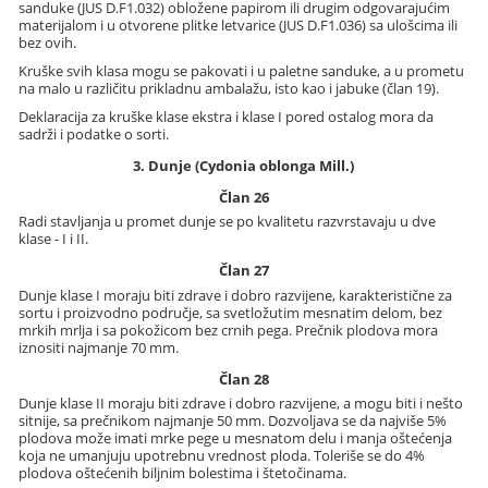
sanduke (JUS D.F1.032) obložene papirom ili drugim odgovarajućim
materijalom i u otvorene plitke letvarice (JUS D.F1.036) sa ulošcima ili
bez ovih.
Kruške svih klasa mogu se pakovati i u paletne sanduke, a u prometu
na malo u različitu prikladnu ambalažu, isto kao i jabuke (član 19).
Deklaracija za kruške klase ekstra i klase I pored ostalog mora da
sadrži i podatke o sorti.
3. Dunje (Cydonia oblonga Mill.)
Član 26
Radi stavljanja u promet dunje se po kvalitetu razvrstavaju u dve
klase - I i II.
Član 27
Dunje klase I moraju biti zdrave i dobro razvijene, karakteristične za
sortu i proizvodno područje, sa svetložutim mesnatim delom, bez
mrkih mrlja i sa pokožicom bez crnih pega. Prečnik plodova mora
iznositi najmanje 70 mm.
Član 28
Dunje klase II moraju biti zdrave i dobro razvijene, a mogu biti i nešto
sitnije, sa prečnikom najmanje 50 mm. Dozvoljava se da najviše 5%
plodova može imati mrke pege u mesnatom delu i manja oštećenja
koja ne umanjuju upotrebnu vrednost ploda. Toleriše se do 4%
plodova oštećenih biljnim bolestima i štetočinama.