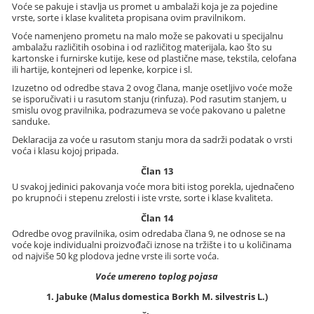
Voće se pakuje i stavlja us promet u ambalaži koja je za pojedine
vrste, sorte i klase kvaliteta propisana ovim pravilnikom.
Voće namenjeno prometu na malo može se pakovati u specijalnu
ambalažu različitih osobina i od različitog materijala, kao što su
kartonske i furnirske kutije, kese od plastične mase, tekstila, celofana
ili hartije, kontejneri od lepenke, korpice i sl.
Izuzetno od odredbe stava 2 ovog člana, manje osetljivo voće može
se isporučivati i u rasutom stanju (rinfuza). Pod rasutim stanjem, u
smislu ovog pravilnika, podrazumeva se voće pakovano u paletne
sanduke.
Deklaracija za voće u rasutom stanju mora da sadrži podatak o vrsti
voća i klasu kojoj pripada.
Član 13
U svakoj jedinici pakovanja voće mora biti istog porekla, ujednačeno
po krupnoći i stepenu zrelosti i iste vrste, sorte i klase kvaliteta.
Član 14
Odredbe ovog pravilnika, osim odredaba člana 9, ne odnose se na
voće koje individualni proizvođači iznose na tržište i to u količinama
od najviše 50 kg plodova jedne vrste ili sorte voća.
Voće umereno toplog pojasa
1. Jabuke (Malus domestica Borkh M. silvestris L.)