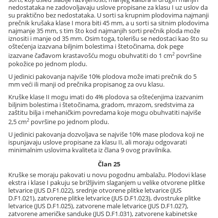
nedostataka ne zadovoljavaju uslove propisane za klasu I uz uslov da
su praktično bez nedostataka. U sorti sa krupnim plodovima najmanji
prečnik krušaka klase I mora biti 45 mm, a u sorti sa sitnim plodovima
najmanje 35 mm, s tim što kod najmanjih sorti prečnik ploda može
iznositi i manje od 35 mm. Osim toga, tolerišu se nedostaci kao što su
oštećenja izazvana biljnim bolestima i štetočinama, dok pege
2
izazvane čađavom krastavošću mogu obuhvatiti do 1 cm
površine
pokožice po jednom plodu.
U jedinici pakovanja najviše 10% plodova može imati prečnik do 5
mm veći ili manji od prečnika propisanog za ovu klasu.
Kruške klase II mogu imati do 4% plodova sa oštećenjima izazvanim
biljnim bolestima i štetočinama, gradom, mrazom, sredstvima za
zaštitu bilja i mehaničkim povredama koje mogu obuhvatiti najviše
2
2,5 cm
površine po jednom plodu.
U jedinici pakovanja dozvoljava se najviše 10% mase plodova koji ne
ispunjavaju uslove propisane za klasu II, ali moraju odgovarati
minimalnim uslovima kvaliteta iz člana 9 ovog pravilnika.
Član 25
Kruške se moraju pakovati u novu pogodnu ambalažu. Plodovi klase
ekstra i klase I pakuju se brižljivim slaganjem u velike otvorene plitke
letvarice (JUS D.F1.022), srednje otvorene plitke letvarice (JUS
D.F1.021), zatvorene plitke letvarice (JUS D.F1.023), dvostruke plitke
letvarice (JUS D.F1.025), zatvorene male letvarice (JUS D.F1.027),
zatvorene američke sanduke (JUS D.F1.031), zatvorene kabinetske