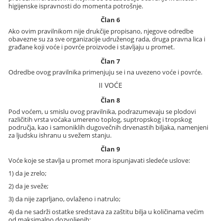
higijenske ispravnosti do momenta potrošnje.
Član 6
Ako ovim pravilnikom nije drukčije propisano, njegove odredbe
obavezne su za sve organizacije udruženog rada, druga pravna lica i
građane koji voće i povrće proizvode i stavljaju u promet.
Član 7
Odredbe ovog pravilnika primenjuju se i na uvezeno voće i povrće.
II VOĆE
Član 8
Pod voćem, u smislu ovog pravilnika, podrazumevaju se plodovi
različitih vrsta voćaka umereno toplog, suptropskog i tropskog
područja, kao i samoniklih dugovečnih drvenastih biljaka, namenjeni
za ljudsku ishranu u svežem stanju.
Član 9
Voće koje se stavlja u promet mora ispunjavati sledeće uslove:
1) da je zrelo;
2) da je sveže;
3) da nije zaprljano, ovlaženo i natrulo;
4) da ne sadrži ostatke sredstava za zaštitu bilja u količinama većim
od maksimalno dozvoljenih;