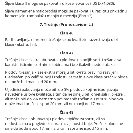
Šljive klase II mogu se pakovati i u kose letvarice (JUS D.F1.030).
Šljive namenjene maloprodaji mogu se pakovati i u različitu prikladnu
komercijalnu ambalažu manjih dimenzija (član 12).
7. Trešnje (Prunus avium L.)
Član 46
Radi stavljanja u promet trešnje se po kvalitetu razvrstavaju u tri
klase - ekstra, I i II.
Član 47
Trešnje klase ekstra obuhvataju plodove najboljih sorti trešanja sa
karakterističnim sortnim osobinama i bez ikakvih nedostataka.
Plodovi trešanja klase ekstra moraju biti čvrsti, pravilno razvijeni,
ujednačeni po veličini, boji i zrelosti. Za trešnje ove klase prečnik ploda
ne može biti manji od 20 mm.
U jedinici pakovanja može biti do 5% plodova koji ne ispunjavaju
navedene uslove kvaliteta, s tim da ne smeju biti omekšali ili prezreli,
ali može biti do 2% neznatno povređenih trešanja. Do 10% plodova
može imati prečnik ispod 20 mm, ali ne manji od 17 mm.
Član 48
Trešnje klase I obuhvataju plodove tipične za sortu, ali sa
nedostacima u pogledu kalibra, razvijenosti i boje. Prečnik ploda ne
sme da bude ispod 17 mm, a u ranih sorti ne ispod 15 mm.