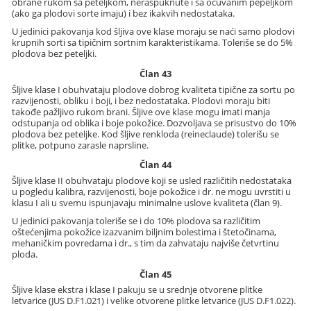
obrane rukom sa peteljkom, neraspuknute i sa očuvanim pepeljkom
(ako ga plodovi sorte imaju) i bez ikakvih nedostataka.
U jedinici pakovanja kod šljiva ove klase moraju se naći samo plodovi
krupnih sorti sa tipičnim sortnim karakteristikama. Toleriše se do 5%
plodova bez peteljki.
Član 43
Šljive klase I obuhvataju plodove dobrog kvaliteta tipične za sortu po
razvijenosti, obliku i boji, i bez nedostataka. Plodovi moraju biti
takođe pažljivo rukom brani. Šljive ove klase mogu imati manja
odstupanja od oblika i boje pokožice. Dozvoljava se prisustvo do 10%
plodova bez peteljke. Kod šljive renkloda (reineclaude) tolerišu se
plitke, potpuno zarasle naprsline.
Član 44
Šljive klase II obuhvataju plodove koji se usled različitih nedostataka
u pogledu kalibra, razvijenosti, boje pokožice i dr. ne mogu uvrstiti u
klasu I ali u svemu ispunjavaju minimalne uslove kvaliteta (član 9).
U jedinici pakovanja toleriše se i do 10% plodova sa različitim
oštećenjima pokožice izazvanim biljnim bolestima i štetočinama,
mehaničkim povredama i dr., s tim da zahvataju najviše četvrtinu
ploda.
Član 45
Šljive klase ekstra i klase I pakuju se u srednje otvorene plitke
letvarice (JUS D.F1.021) i velike otvorene plitke letvarice (JUS D.F1.022).