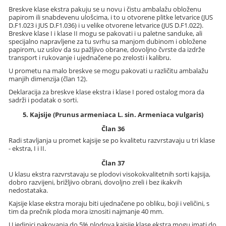
Breskve klase ekstra pakuju se u novu i čistu ambalažu obloženu
papirom ili snabdevenu ulošcima, i to u otvorene plitke letvarice (JUS
D.F1.023 i JUS D.F1.036) i u velike otvorene letvarice (JUS D.F1.022).
Breskve klase I i klase II mogu se pakovati i u paletne sanduke, ali
specijalno napravljene za tu svrhu sa manjom dubinom i obložene
papirom, uz uslov da su pažljivo obrane, dovoljno čvrste da izdrže
transport i rukovanje i ujednačene po zrelosti i kalibru.
U prometu na malo breskve se mogu pakovati u različitu ambalažu
manjih dimenzija (član 12).
Deklaracija za breskve klase ekstra i klase I pored ostalog mora da
sadrži i podatak o sorti.
5. Kajsije (Prunus armeniaca L. sin. Armeniaca vulgaris)
Član 36
Radi stavljanja u promet kajsije se po kvalitetu razvrstavaju u tri klase
- ekstra, I i II.
Član 37
U klasu ekstra razvrstavaju se plodovi visokokvalitetnih sorti kajsija,
dobro razvijeni, brižljivo obrani, dovoljno zreli i bez ikakvih
nedostataka.
Kajsije klase ekstra moraju biti ujednačene po obliku, boji i veličini, s
tim da prečnik ploda mora iznositi najmanje 40 mm.
U jedinici pakovanja do 5% plodova kajsije klase ekstra mogu imati do