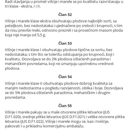
Radi stavljanja u promet višnje i marele se po kvalitetu razvrstavaju u
tri klase - ekstra, I i II.
Član 52
Višnje i marele klase ekstra obuhvataju plodove najboljih sorti, sa
peteljkom, bez nedostataka i ujednačene po zrelosti i krupnoći, s tim
da nisu previše meki, odnosno prezreli i sa prosečnom masom ploda
koja nije manja od 5,5 g.
Član 53
Višnje i marele klase I obuhvataju plodove tipične za sortu, bez
nedostataka, s tim što se tolerišu odstupanja po krupnoći, boji i
kvalitetu. Dozvoljava se do 2% plodova oštećenih parazitima i
mehaničkim povredama, koji ne umanjuju upotrebnu vrednost
plodova.
Član 54
Višnje i marele klase II obuhvataju plodove dobrog kvaliteta sa
manjim nedostacima u pogledu razvijenosti, oblika i boje. Dozvoljava
se do 5% plodova oštećenih parazitima, mehaničkim i drugim
povredama.
Član 55
Višnje i marele pakuju se u male otvorene plitke letvarice (JUS
D.F1.020), srednje plitke letvarice (JUS D.F1.021) i velike otvorene plitke
letvarice (JUS D.F1.022). Višnje i marele mogu se, kao i trešnje,
pakovati i u prikladnu komercijalnu ambalažu.