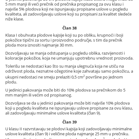
5 mm manji ili veći prečnik od prečnika propisanog za ovu klasu i
najviše 5% plodova koji ne ispunjavaju propisane uslove u pogledu
kvaliteta, ali zadovoljavaju uslove koji su propisani za kvalitet sledeće
niže klase.
Član 38
Klasa I obuhvata plodove kajsije koji su po obliku, krupnoći i boji
pokožice tipični za sortu i proizvodno područje, s tim da prečnik
ploda mora iznositi najmanje 30 mm.
Dozvoljavaju se manja odstupanja u pogledu oblika, razvijenosti i
koloracije pokožice, koja ne umanjuju upotrebnu vrednost proizvoda.
Tolerišu se nedostaci kao što su manja ulegnuća koja ne utiču na
održivost ploda, neznatne ožegotine koje zahvataju samo pokožicu, a
2
ukupni nedostaci ne smeju prelaziti 0,5 cm
površine po jednom
plodu.
U jedinici pakovanja može biti do 10% plodova sa prečnikom do 5
mm manjim ili većim od propisanog.
Dozvoljava se da u jedinici pakovanja može biti najviše 10% plodova
koji u pogledu kvaliteta ne ispunjavaju uslove propisane za ovu klasu,
ali zadovoljavaju minimalne uslove kvaliteta (član 9).
Član 39
U klasu II razvrstavaju se plodovi kajsija koji zadovoljavaju minimalne
uslove kvaliteta (član 9) i veličine ploda najmanje 25 mm u prečniku.
2