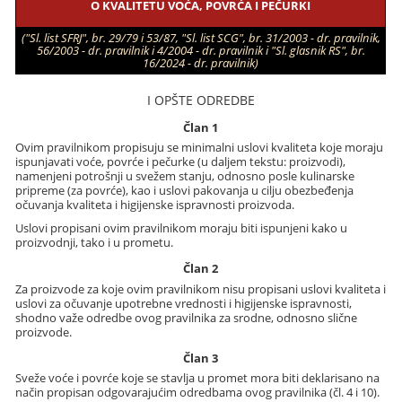
O KVALITETU VOĆA, POVRĆA I PEČURKI
("Sl. list SFRJ", br. 29/79 i 53/87, "Sl. list SCG", br. 31/2003 - dr. pravilnik,
56/2003 - dr. pravilnik i 4/2004 - dr. pravilnik i "Sl. glasnik RS", br.
16/2024 - dr. pravilnik)
I OPŠTE ODREDBE
Član 1
Ovim pravilnikom propisuju se minimalni uslovi kvaliteta koje moraju
ispunjavati voće, povrće i pečurke (u daljem tekstu: proizvodi),
namenjeni potrošnji u svežem stanju, odnosno posle kulinarske
pripreme (za povrće), kao i uslovi pakovanja u cilju obezbeđenja
očuvanja kvaliteta i higijenske ispravnosti proizvoda.
Uslovi propisani ovim pravilnikom moraju biti ispunjeni kako u
proizvodnji, tako i u prometu.
Član 2
Za proizvode za koje ovim pravilnikom nisu propisani uslovi kvaliteta i
uslovi za očuvanje upotrebne vrednosti i higijenske ispravnosti,
shodno važe odredbe ovog pravilnika za srodne, odnosno slične
proizvode.
Član 3
Sveže voće i povrće koje se stavlja u promet mora biti deklarisano na
način propisan odgovarajućim odredbama ovog pravilnika (čl. 4 i 10).