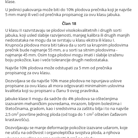
klase.
U jedinici pakovanja može biti do 10% plodova prečnika koji je najviše
5 mm manji ili veći od prečnika propisanog za ovu klasu jabuka.
Član 18
U klasu II razvrstavaju se plodovi visokokvalitetnih i drugih sorti
jabuka, koji usled slabije razvijenosti, manjeg kalibra ili drugih manjih
nedostataka ne mogu da se svrstaju u klasu ekstra ili klasu I.
Krupnoća plodova mora biti takva da u sorti sa krupnim plodovima
prečnik bude najmanje 55 mm, a u sorti sa sitnim plodovima -
najmanje 45 mm. Osim toga plodovi mogu imati i slabije izraženu
boju pokožice, kao i veće tolerancije drugih nedostataka.
Najviše 10% plodova može odstupati za 5 mm od prečnika
propisanog za ovu klasu.
Dozvoljava se da najviše 10% mase plodova ne ispunjava uslove
propisane za ovu klasu ali mora odgovarati minimalnim uslovima
kvaliteta koji su propisani u članu 9 ovog pravilnika.
Jabuke klase II mogu da sadrže do 4% plodova sa oštećenjima
izazvanim mehaničkim povredama, mrazom, biljnim bolestima i
štetočinama, gradom, kao i sredstvima za zaštitu bilja i to na najviše
2
2
2,5 cm
površine jednog ploda (od toga do 1 cm
oštećen čađavom
krastavošću).
Dozvoljavaju se manje deformacije pokožice izazvane udarom, koje
ne utiču na održivost i organoleptička svojstva ploda, a njihova
2