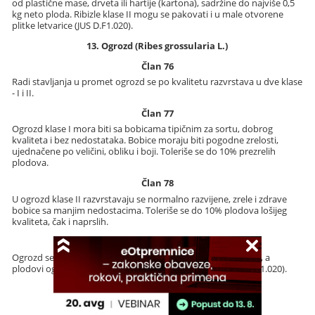
od plastične mase, drveta ili hartije (kartona), sadržine do najviše 0,5
kg neto ploda. Ribizle klase II mogu se pakovati i u male otvorene
plitke letvarice (JUS D.F1.020).
13. Ogrozd (Ribes grossularia L.)
Član 76
Radi stavljanja u promet ogrozd se po kvalitetu razvrstava u dve klase
- I i II.
Član 77
Ogrozd klase I mora biti sa bobicama tipičnim za sortu, dobrog
kvaliteta i bez nedostataka. Bobice moraju biti pogodne zrelosti,
ujednačene po veličini, obliku i boji. Toleriše se do 10% prezrelih
plodova.
Član 78
U ogrozd klase II razvrstavaju se normalno razvijene, zrele i zdrave
bobice sa manjim nedostacima. Toleriše se do 10% plodova lošijeg
kvaliteta, čak i naprslih.
Član 79
Ogrozd se pakuje u male kontejnere sadržine do 0,5 kg neto, a
plodovi ogrozda klase II i u otvorene plitke letvarice (JUS D.F1.020).
14. Borovnice (Vaccinium myrtillus)
Član 80