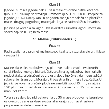
Član 61
Jagode i šumske jagode pakuju se u male otvorene plitke letvarice
(JUS D.F1.020) koje se stavljaju u ramove (JUS D.F1.033) ili u korpice za
jagode (JUS D.F1.046), kao i u pogodnu manju ambalažu od plastične
mase i drugog pogodnog materijala, koja se zatim slaže u letvarice.
Jedinica pakovanja za jagodu klase ekstra i šumsku jagodu može da
sadrži najviše 0,5 kg neto mase.
10. Maline (Rubus idaeus L.)
Član 62
Radi stavljanja u promet maline se po kvalitetu razvrstavaju u tri klase
- ekstra, I i II.
Član 63
Maline klase ekstra obuhvataju plodove malina visokokvalitetnih
sorti. Plodovi moraju biti celi, čisti, sveži na izgled, zdravi bez ikakvih
nedostataka, ujednačeni po zrelosti, dovoljno čvrsti da mogu izdržati
rukovanje i transport. Moraju biti bez stranih primesa i bez čašica. U
jedinici pakovanja prečnik ploda ne sme biti ispod 15 mm, a najviše
10% plodova može biti sa prečnikom koji je manji od 15 mm ali nije
manji od 12 mm.
Toleriše se da u jedinici pakovanja do 5% mase plodova ne ispunjava
uslove propisane za klasu ekstra, ali moraju ispunjavati uslove
propisane za sledeću nižu klasu.