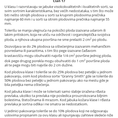
Član 17
U klasu I razvrstavaju se jabuke visokokvalitetnih i kvalitetnih sorti, sa
svim sortnim karakteristikama, bez većih nedostataka, s tim što može
biti nešto sitnijih plodova u sorti sa krupnim plodovima prečnika
najmanje 60 mm i u sorti sa sitnim plodovima prečnika najmanje 55
mm.
Tolerišu se manja ulegnuća na pokožici ploda izazvana udarom ili
lakim pritiskom, koja ne utiču na održivost i organoleptička svojstva
2
ploda, a njihova ukupna površina ne sme prelaziti 2 cm
po plodu.
Dozvoljava se do 2% plodova sa oštećenjima izazvanim mehaničkim
povredama ili parazitima, s tim što pege izazvane čađavom
2
krastavošću mogu obuhvatiti najviše 1/4 cm
površine jednog ploda,
2
dok pege drugog porekla mogu obuhvatiti do 1 cm
površine ploda
ali te pege mogu biti najviše do 2 cm dužine.
Kod plodova klase I toleriše se do 25% plodova bez peteljki u jednom
pakovanju, osim kod plodova sorte "Granny Smith" gde se toleriše do
50% plodova bez peteljki u jednom pakovanju ako na mestu gde je
bila peteljka nema oštećenja.
Kod jabuka klase I može se tolerisati samo slabije izražena rđasta
prevlaka, ukoliko ta prevlaka nije posledica prouzrokovana biljnim
bolestima, štetočinama ili mrazom. Kod jabuka kožara klase I rđasta
prevlaka je sortna odlika i ne smatra se nedostatkom.
U jedinici pakovanja toleriše se do 10% plodova koji ne odgovaraju
uslovima propisanim za ovu klasu ali ispunjavaju zahteve sledeće niže