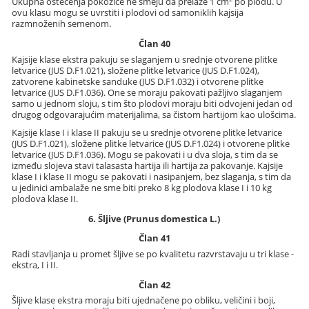
Ukupna oštećenja pokožice ne smeju da prelaze 1 cm
po plodu. U
ovu klasu mogu se uvrstiti i plodovi od samoniklih kajsija
razmnoženih semenom.
Član 40
Kajsije klase ekstra pakuju se slaganjem u srednje otvorene plitke
letvarice (JUS D.F1.021), složene plitke letvarice (JUS D.F1.024),
zatvorene kabinetske sanduke (JUS D.F1.032) i otvorene plitke
letvarice (JUS D.F1.036). One se moraju pakovati pažljivo slaganjem
samo u jednom sloju, s tim što plodovi moraju biti odvojeni jedan od
drugog odgovarajućim materijalima, sa čistom hartijom kao ulošcima.
Kajsije klase I i klase II pakuju se u srednje otvorene plitke letvarice
(JUS D.F1.021), složene plitke letvarice (JUS D.F1.024) i otvorene plitke
letvarice (JUS D.F1.036). Mogu se pakovati i u dva sloja, s tim da se
između slojeva stavi talasasta hartija ili hartija za pakovanje. Kajsije
klase I i klase II mogu se pakovati i nasipanjem, bez slaganja, s tim da
u jedinici ambalaže ne sme biti preko 8 kg plodova klase I i 10 kg
plodova klase II.
6. Šljive (Prunus domestica L.)
Član 41
Radi stavljanja u promet šljive se po kvalitetu razvrstavaju u tri klase -
ekstra, I i II.
Član 42
Šljive klase ekstra moraju biti ujednačene po obliku, veličini i boji,