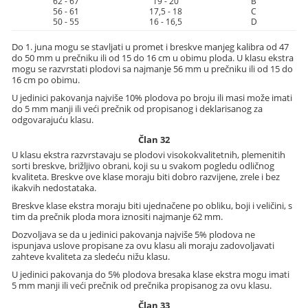
62 - 67
19 - 20
B
56 - 61
17,5 - 18
C
50 - 55
16 - 16,5
D
Do 1. juna mogu se stavljati u promet i breskve manjeg kalibra od 47
do 50 mm u prečniku ili od 15 do 16 cm u obimu ploda. U klasu ekstra
mogu se razvrstati plodovi sa najmanje 56 mm u prečniku ili od 15 do
16 cm po obimu.
U jedinici pakovanja najviše 10% plodova po broju ili masi može imati
do 5 mm manji ili veći prečnik od propisanog i deklarisanog za
odgovarajuću klasu.
Član 32
U klasu ekstra razvrstavaju se plodovi visokokvalitetnih, plemenitih
sorti breskve, brižljivo obrani, koji su u svakom pogledu odličnog
kvaliteta. Breskve ove klase moraju biti dobro razvijene, zrele i bez
ikakvih nedostataka.
Breskve klase ekstra moraju biti ujednačene po obliku, boji i veličini, s
tim da prečnik ploda mora iznositi najmanje 62 mm.
Dozvoljava se da u jedinici pakovanja najviše 5% plodova ne
ispunjava uslove propisane za ovu klasu ali moraju zadovoljavati
zahteve kvaliteta za sledeću nižu klasu.
U jedinici pakovanja do 5% plodova bresaka klase ekstra mogu imati
5 mm manji ili veći prečnik od prečnika propisanog za ovu klasu.
Član 33