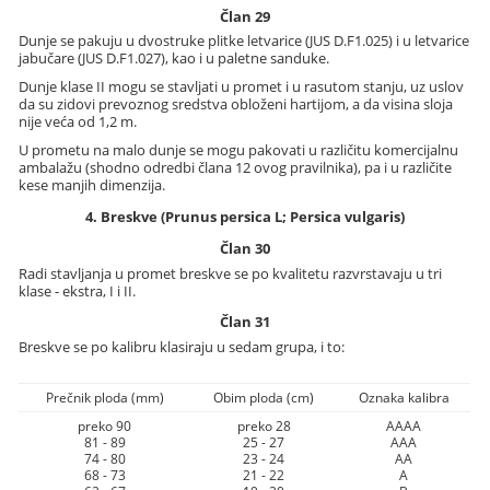
Član 29
Dunje se pakuju u dvostruke plitke letvarice (JUS D.F1.025) i u letvarice
jabučare (JUS D.F1.027), kao i u paletne sanduke.
Dunje klase II mogu se stavljati u promet i u rasutom stanju, uz uslov
da su zidovi prevoznog sredstva obloženi hartijom, a da visina sloja
nije veća od 1,2 m.
U prometu na malo dunje se mogu pakovati u različitu komercijalnu
ambalažu (shodno odredbi člana 12 ovog pravilnika), pa i u različite
kese manjih dimenzija.
4. Breskve (Prunus persica L; Persica vulgaris)
Član 30
Radi stavljanja u promet breskve se po kvalitetu razvrstavaju u tri
klase - ekstra, I i II.
Član 31
Breskve se po kalibru klasiraju u sedam grupa, i to:
Prečnik ploda (mm)
Obim ploda (cm)
Oznaka kalibra
preko 90
preko 28
AAAA
81 - 89
25 - 27
AAA
74 - 80
23 - 24
AA
68 - 73
21 - 22
A