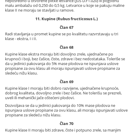
neposredno u otvorene plitke letvarice (JUS D.F1.020) ili pogodnu
malu ambalažu od 0,250 do 0,5 kg. Letvarice u koje se pakuju maline
klase II ne moraju se stavljati u ramove.
11. Kupine (Rubus fructicosus L.)
Član 67
Radi stavljanja u promet kupine se po kvalitetu razvrstavaju u tri
klase - ekstra, I i II.
Član 68
Kupine klase ekstra moraju biti dovoljno zrele, ujednačene po
krupnoći i boji, bez čašice, čiste, zdrave i bez nedostataka. Toleriše se
da u jedinici pakovanja do 5% mase plodova ne ispunjava uslove
propisane za ovu klasu ali moraju ispunjavati uslove propisane za
sledeću nižu klasu.
Član 69
Kupine klase I moraju biti dobro razvijene, ujednačene krupnoće,
dobrog kvaliteta, dovoljno zrele i bez čašice. Ne tolerišu se prezreli,
uveli ili mehanički jače oštećeni plodovi.
Dozvoljava se da u jedinici pakovanja do 10% mase plodova ne
ispunjava uslove propisane za ovu klasu, ali moraju ispunjavati uslove
propisane za sledeću nižu klasu.
Član 70
Kupine klase II moraju biti zdrave, čiste i potpuno zrele, sa manjim