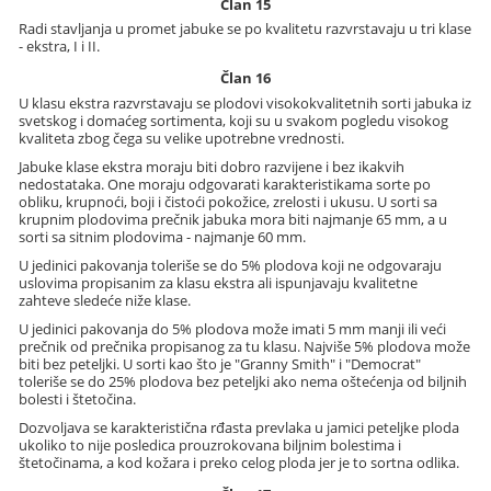
Član 15
Radi stavljanja u promet jabuke se po kvalitetu razvrstavaju u tri klase
- ekstra, I i II.
Član 16
U klasu ekstra razvrstavaju se plodovi visokokvalitetnih sorti jabuka iz
svetskog i domaćeg sortimenta, koji su u svakom pogledu visokog
kvaliteta zbog čega su velike upotrebne vrednosti.
Jabuke klase ekstra moraju biti dobro razvijene i bez ikakvih
nedostataka. One moraju odgovarati karakteristikama sorte po
obliku, krupnoći, boji i čistoći pokožice, zrelosti i ukusu. U sorti sa
krupnim plodovima prečnik jabuka mora biti najmanje 65 mm, a u
sorti sa sitnim plodovima - najmanje 60 mm.
U jedinici pakovanja toleriše se do 5% plodova koji ne odgovaraju
uslovima propisanim za klasu ekstra ali ispunjavaju kvalitetne
zahteve sledeće niže klase.
U jedinici pakovanja do 5% plodova može imati 5 mm manji ili veći
prečnik od prečnika propisanog za tu klasu. Najviše 5% plodova može
biti bez peteljki. U sorti kao što je "Granny Smith" i "Democrat"
toleriše se do 25% plodova bez peteljki ako nema oštećenja od biljnih
bolesti i štetočina.
Dozvoljava se karakteristična rđasta prevlaka u jamici peteljke ploda
ukoliko to nije posledica prouzrokovana biljnim bolestima i
štetočinama, a kod kožara i preko celog ploda jer je to sortna odlika.