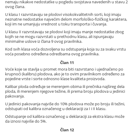
nemaju nikakve nedostatke u pogledu svojstava navedenih u stavu 2
ovog člana.
U klasu I razvrstavaju se plodovi visokokvalitetnih sorti, koji imaju
neznatne nedostatke najvećim delom morfološko-fizičkog karaktera,
koji im ne umanjuju vrednost u toku transporta i čuvanja.
U klasu II razvrstavaju se plodovi koji imaju manje nedostatke zbog
kojih se ne mogu razvrstati u prethodnu klasu, ali ispunjavaju
minimalne uslove iz člana 9 ovog pravilnika.
Kod svih klasa voća dozvoljena su odstupanja koja su za svaku vrstu
voća posebno određena odredbama ovog pravilnika.
Član 11
Voće koje se stavlja u promet mora biti razvrstano i ujednačeno po
krupnoći (kalibru) plodova, ako je to ovim pravilnikom određeno za
pojedine vrste i sorte odnosno klase kvaliteta proizvoda.
Kalibar ploda određuje se merenjem obima ili prečnika najšireg dela
ploda, ili merenjem njegove težine, ili prema broju plodova u jedinici
pakovanja.
U jedinici pakovanja najviše do 10% plodova može po broju ili težini,
odstupati od kalibra označenog u deklaraciji za I i II klasu.
Odstupanje od kalibra označenog u deklaraciji za ekstra klasu može
da iznosi najviše do 5%.
Član 12