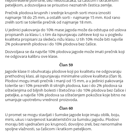
nepovređene površine, bez nedostataka, sa čašicom i skraćenom
peteljkom, a dozvoljava se prisustvo neznatnih čestica zemlje.
Prečnik plodova krupnih i srednje krupnih sorti mora iznositi
najmanje 18 do 25 mm, a ostalih sorti - najmanje 15 mm. Kod rano
zrelih sorti se toleriše prečnik od najmanje 18 mm.
U jedinici pakovanja do 10% mase jagoda može da odstupa od uslova
propisanih za klasu I, s tim da ispunjavaju zahteve koji su u pogledu
kvaliteta propisani za sledeću nižu klasu. U tih 10% može biti najviše
2% pokvarenih plodova i do 10% plodova bez čašice.
Dozvoljava se da najviše 10% plodova jagode može imati prečnik koji
ne odgovara kalibru ove klase.
Član 59
Jagode klase II obuhvataju plodove koji po kvalitetu ne odgovaraju
prethodnoj klasi, ali ispunjavaju minimalne uslove kvaliteta (član 9).
Plodovi mogu imati prečnik i manji od 15 mm, a u jedinici pakovanja
toleriše se i 10% prezrelih ili sitnijih plodova, kao i do 2% plodova sa
oštećenjima od biljnih bolesti i štetočina i do 10% plodova bez čašice i
peteljke, a najviše 10% plodova sa oštećenjem pokožice koje bitno ne
umanjuje upotrebnu vrednost proizvoda.
Član 60
U promet se mogu stavljati i šumske jagode koje imaju oblik, boju,
miris, ukus i razvijenost karakteristični za šumsku jagodu. Plodovi
moraju biti ujednačeni po krupnoći, dovoljno zreli, bez nenormalne
spoljne vlažnosti, sa čašicom i kratkom peteljkom.