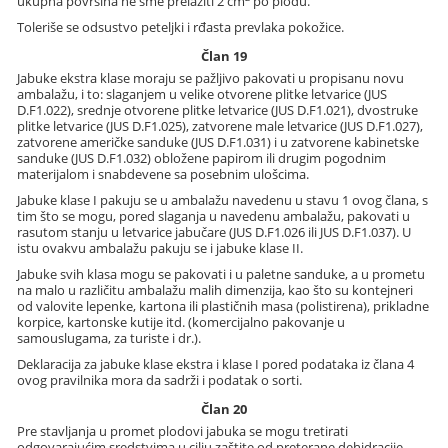
ukupna površina ne sme prelaziti 2 cm
po plodu.
Toleriše se odsustvo peteljki i rđasta prevlaka pokožice.
Član 19
Jabuke ekstra klase moraju se pažljivo pakovati u propisanu novu
ambalažu, i to: slaganjem u velike otvorene plitke letvarice (JUS
D.F1.022), srednje otvorene plitke letvarice (JUS D.F1.021), dvostruke
plitke letvarice (JUS D.F1.025), zatvorene male letvarice (JUS D.F1.027),
zatvorene američke sanduke (JUS D.F1.031) i u zatvorene kabinetske
sanduke (JUS D.F1.032) obložene papirom ili drugim pogodnim
materijalom i snabdevene sa posebnim ulošcima.
Jabuke klase I pakuju se u ambalažu navedenu u stavu 1 ovog člana, s
tim što se mogu, pored slaganja u navedenu ambalažu, pakovati u
rasutom stanju u letvarice jabučare (JUS D.F1.026 ili JUS D.F1.037). U
istu ovakvu ambalažu pakuju se i jabuke klase II.
Jabuke svih klasa mogu se pakovati i u paletne sanduke, a u prometu
na malo u različitu ambalažu malih dimenzija, kao što su kontejneri
od valovite lepenke, kartona ili plastičnih masa (polistirena), prikladne
korpice, kartonske kutije itd. (komercijalno pakovanje u
samouslugama, za turiste i dr.).
Deklaracija za jabuke klase ekstra i klase I pored podataka iz člana 4
ovog pravilnika mora da sadrži i podatak o sorti.
Član 20
Pre stavljanja u promet plodovi jabuka se mogu tretirati
odgovarajućim sredstvima u cilju zaštite od preterane dehidracije.