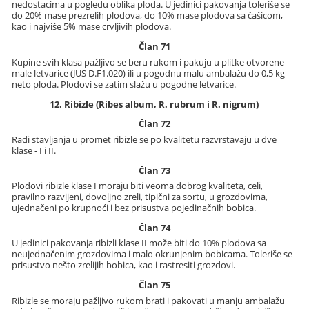
nedostacima u pogledu oblika ploda. U jedinici pakovanja toleriše se
do 20% mase prezrelih plodova, do 10% mase plodova sa čašicom,
kao i najviše 5% mase crvljivih plodova.
Član 71
Kupine svih klasa pažljivo se beru rukom i pakuju u plitke otvorene
male letvarice (JUS D.F1.020) ili u pogodnu malu ambalažu do 0,5 kg
neto ploda. Plodovi se zatim slažu u pogodne letvarice.
12. Ribizle (Ribes album, R. rubrum i R. nigrum)
Član 72
Radi stavljanja u promet ribizle se po kvalitetu razvrstavaju u dve
klase - I i II.
Član 73
Plodovi ribizle klase I moraju biti veoma dobrog kvaliteta, celi,
pravilno razvijeni, dovoljno zreli, tipični za sortu, u grozdovima,
ujednačeni po krupnoći i bez prisustva pojedinačnih bobica.
Član 74
U jedinici pakovanja ribizli klase II može biti do 10% plodova sa
neujednačenim grozdovima i malo okrunjenim bobicama. Toleriše se
prisustvo nešto zrelijih bobica, kao i rastresiti grozdovi.
Član 75
Ribizle se moraju pažljivo rukom brati i pakovati u manju ambalažu