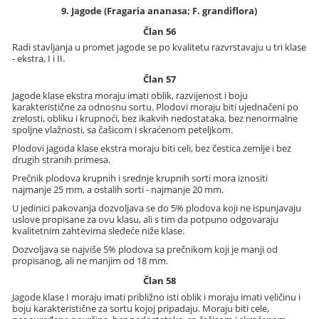
9. Jagode (Fragaria ananasa; F. grandiflora)
Član 56
Radi stavljanja u promet jagode se po kvalitetu razvrstavaju u tri klase
- ekstra, I i II.
Član 57
Jagode klase ekstra moraju imati oblik, razvijenost i boju
karakteristične za odnosnu sortu. Plodovi moraju biti ujednačeni po
zrelosti, obliku i krupnoći, bez ikakvih nedostataka, bez nenormalne
spoljne vlažnosti, sa čašicom i skraćenom peteljkom.
Plodovi jagoda klase ekstra moraju biti celi, bez čestica zemlje i bez
drugih stranih primesa.
Prečnik plodova krupnih i srednje krupnih sorti mora iznositi
najmanje 25 mm, a ostalih sorti - najmanje 20 mm.
U jedinici pakovanja dozvoljava se do 5% plodova koji ne ispunjavaju
uslove propisane za ovu klasu, ali s tim da potpuno odgovaraju
kvalitetnim zahtevima sledeće niže klase.
Dozvoljava se najviše 5% plodova sa prečnikom koji je manji od
propisanog, ali ne manjim od 18 mm.
Član 58
Jagode klase I moraju imati približno isti oblik i moraju imati veličinu i
boju karakteristične za sortu kojoj pripadaju. Moraju biti cele,