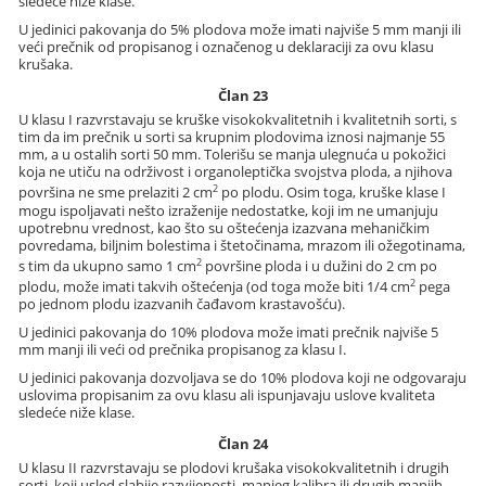
sledeće niže klase.
U jedinici pakovanja do 5% plodova može imati najviše 5 mm manji ili
veći prečnik od propisanog i označenog u deklaraciji za ovu klasu
krušaka.
Član 23
U klasu I razvrstavaju se kruške visokokvalitetnih i kvalitetnih sorti, s
tim da im prečnik u sorti sa krupnim plodovima iznosi najmanje 55
mm, a u ostalih sorti 50 mm. Tolerišu se manja ulegnuća u pokožici
koja ne utiču na održivost i organoleptička svojstva ploda, a njihova
2
površina ne sme prelaziti 2 cm
po plodu. Osim toga, kruške klase I
mogu ispoljavati nešto izraženije nedostatke, koji im ne umanjuju
upotrebnu vrednost, kao što su oštećenja izazvana mehaničkim
povredama, biljnim bolestima i štetočinama, mrazom ili ožegotinama,
2
s tim da ukupno samo 1 cm
površine ploda i u dužini do 2 cm po
2
plodu, može imati takvih oštećenja (od toga može biti 1/4 cm
pega
po jednom plodu izazvanih čađavom krastavošću).
U jedinici pakovanja do 10% plodova može imati prečnik najviše 5
mm manji ili veći od prečnika propisanog za klasu I.
U jedinici pakovanja dozvoljava se do 10% plodova koji ne odgovaraju
uslovima propisanim za ovu klasu ali ispunjavaju uslove kvaliteta
sledeće niže klase.
Član 24
U klasu II razvrstavaju se plodovi krušaka visokokvalitetnih i drugih
sorti, koji usled slabije razvijenosti, manjeg kalibra ili drugih manjih