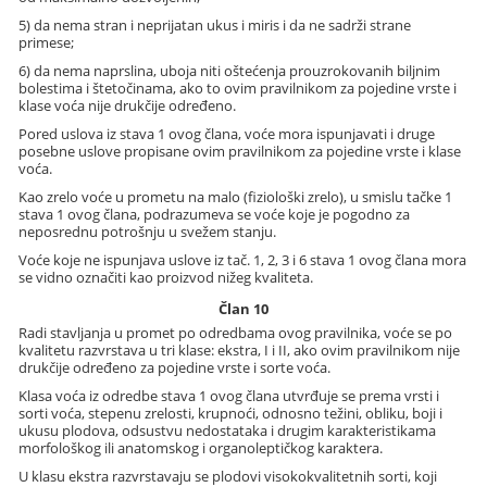
5) da nema stran i neprijatan ukus i miris i da ne sadrži strane
primese;
6) da nema naprslina, uboja niti oštećenja prouzrokovanih biljnim
bolestima i štetočinama, ako to ovim pravilnikom za pojedine vrste i
klase voća nije drukčije određeno.
Pored uslova iz stava 1 ovog člana, voće mora ispunjavati i druge
posebne uslove propisane ovim pravilnikom za pojedine vrste i klase
voća.
Kao zrelo voće u prometu na malo (fiziološki zrelo), u smislu tačke 1
stava 1 ovog člana, podrazumeva se voće koje je pogodno za
neposrednu potrošnju u svežem stanju.
Voće koje ne ispunjava uslove iz tač. 1, 2, 3 i 6 stava 1 ovog člana mora
se vidno označiti kao proizvod nižeg kvaliteta.
Član 10
Radi stavljanja u promet po odredbama ovog pravilnika, voće se po
kvalitetu razvrstava u tri klase: ekstra, I i II, ako ovim pravilnikom nije
drukčije određeno za pojedine vrste i sorte voća.
Klasa voća iz odredbe stava 1 ovog člana utvrđuje se prema vrsti i
sorti voća, stepenu zrelosti, krupnoći, odnosno težini, obliku, boji i
ukusu plodova, odsustvu nedostataka i drugim karakteristikama
morfološkog ili anatomskog i organoleptičkog karaktera.
U klasu ekstra razvrstavaju se plodovi visokokvalitetnih sorti, koji