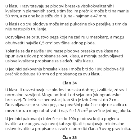
U klasu I razvrstavaju se plodovi bresaka visokokvalitetnih i
kvalitetnih plemenitih sorti, s tim što im prečnik može biti najmanje
50 mm, a za one koje stižu do 1. juna - najmanje 47 mm.
U klasi I do 5% plodova može imati pukotine oko peteljke, s tim da
nije nastupilo truljenje.
Dozvoljava se prisustvo pega koje ne zadiru u mezokarp, a mogu
2
obuhvatiti najviše 0,5 cm
površine jednog ploda.
Toleriše se da najviše 10% mase plodova bresaka ove klase ne
ispunjava uslove propisane za ovu klasu, a moraju zadovoljavati
uslove kvaliteta propisane za sledeću nižu klasu.
U jedinici pakovanja bresaka klase I može biti do 10% plodova čiji
prečnik odstupa 10 mm od propisanog za ovu klasu.
Član 34
U klasu II razvrstavaju se plodovi bresaka dobrog kvaliteta, zdravi i
normalno razvijeni. Mogu poticati i od sejanaca (vinogradarske
breskve). Tolerišu se nedostaci, kao što je izduženost do 2 cm.
Dozvoljava se prisustvo pega na površini pokožice koje ne zadiru u
2
mezokarp, a mogu obuhvatiti najviše 1,5 cm
površine jednog ploda.
U jedinici pakovanja toleriše se do 10% plodova koji u pogledu
kvaliteta ne odgovaraju ovoj kategoriji, ali ispunjavaju minimalne
uslove kvaliteta propisane za voće u odredbi člana 9 ovog pravilnika.
Član 35