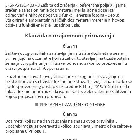
3) SRPS ISO 4037-3 Zaštita od zračenja - Referentna polja X i gama
zračenja za etaloniranje dozimetara i merila jačine doze i za
određivanje njihovog odziva u funkciji energije fotona - Deo 3:
Etaloniranje ambijentalnih i ličnih dozimetara i merenje njihovog
odziva u funkciji energije i upadnog ugla.
Klauzula o uzajamnom priznavanju
Član 11
Zahtevi ovog pravilnika za stavljanje na tržište dozimetara se ne
primenjuju na dozimetre koji su zakonito stavljeni na tržište ostalih
zemalja Evropske unije ili Turske, odnosno zakonito proizvedeni u
državi potpisnici EFTA Sporazuma.
Izuzetno od stava 1. ovog člana, može se ograničiti stavljanje na
tržište ili povući sa tržišta dozimetar iz stava 1. ovog člana, ukoliko se
posle sprovedenog postupka iz Uredbe EU broj 2019/515, utvrdi da
takav dozimetar ne može da ispuni zahteve ekvivalentne zahtevima
koji su propisani ovim propisom.
III PRELAZNE I ZAVRŠNE ODREDBE
Član 12
Dozimetri koji su na dan stupanja na snagu ovog pravilnika u
upotrebi mogu se overavati ukoliko ispunjavaju metrološke zahteve
propisane u Prilogu 1.