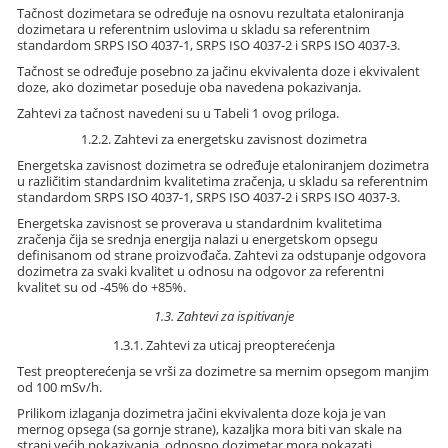
Tačnost dozimetara se određuje na osnovu rezultata etaloniranja
dozimetara u referentnim uslovima u skladu sa referentnim
standardom SRPS ISO 4037-1, SRPS ISO 4037-2 i SRPS ISO 4037-3.
Tačnost se određuje posebno za jačinu ekvivalenta doze i ekvivalent
doze, ako dozimetar poseduje oba navedena pokazivanja.
Zahtevi za tačnost navedeni su u Tabeli 1 ovog priloga.
1.2.2. Zahtevi za energetsku zavisnost dozimetra
Energetska zavisnost dozimetra se određuje etaloniranjem dozimetra
u različitim standardnim kvalitetima zračenja, u skladu sa referentnim
standardom SRPS ISO 4037-1, SRPS ISO 4037-2 i SRPS ISO 4037-3.
Energetska zavisnost se proverava u standardnim kvalitetima
zračenja čija se srednja energija nalazi u energetskom opsegu
definisanom od strane proizvođača. Zahtevi za odstupanje odgovora
dozimetra za svaki kvalitet u odnosu na odgovor za referentni
kvalitet su od -45% do +85%.
1.3. Zahtevi za ispitivanje
1.3.1. Zahtevi za uticaj preopterećenja
Test preopterećenja se vrši za dozimetre sa mernim opsegom manjim
od 100 mSv/h.
Prilikom izlaganja dozimetra jačini ekvivalenta doze koja je van
mernog opsega (sa gornje strane), kazaljka mora biti van skale na
strani većih pokazivanja, odnosno dozimetar mora pokazati