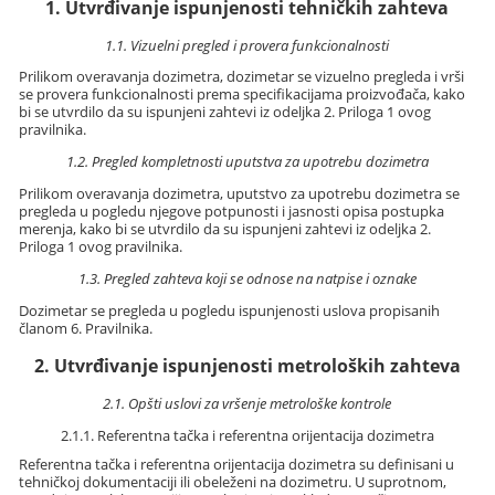
1. Utvrđivanje ispunjenosti tehničkih zahteva
1.1. Vizuelni pregled i provera funkcionalnosti
Prilikom overavanja dozimetra, dozimetar se vizuelno pregleda i vrši
se provera funkcionalnosti prema specifikacijama proizvođača, kako
bi se utvrdilo da su ispunjeni zahtevi iz odeljka 2. Priloga 1 ovog
pravilnika.
1.2. Pregled kompletnosti uputstva za upotrebu dozimetra
Prilikom overavanja dozimetra, uputstvo za upotrebu dozimetra se
pregleda u pogledu njegove potpunosti i jasnosti opisa postupka
merenja, kako bi se utvrdilo da su ispunjeni zahtevi iz odeljka 2.
Priloga 1 ovog pravilnika.
1.3. Pregled zahteva koji se odnose na natpise i oznake
Dozimetar se pregleda u pogledu ispunjenosti uslova propisanih
članom 6. Pravilnika.
2. Utvrđivanje ispunjenosti metroloških zahteva
2.1. Opšti uslovi za vršenje metrološke kontrole
2.1.1. Referentna tačka i referentna orijentacija dozimetra
Referentna tačka i referentna orijentacija dozimetra su definisani u
tehničkoj dokumentaciji ili obeleženi na dozimetru. U suprotnom,