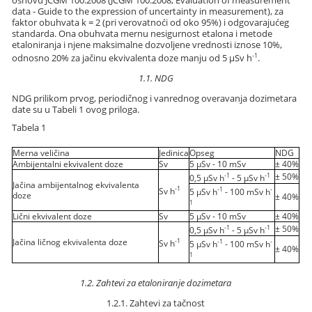
osnovu JCGM 100:2008 (JCGM 100:2008, Evaluation of measurement
data - Guide to the expression of uncertainty in measurement), za
faktor obuhvata k = 2 (pri verovatnoći od oko 95%) i odgovarajućeg
standarda. Ona obuhvata mernu nesigurnost etalona i metode
etaloniranja i njene maksimalne dozvoljene vrednosti iznose 10%,
-1
odnosno 20% za jačinu ekvivalenta doze manju od 5 µSv h
.
1.1. NDG
NDG prilikom prvog, periodičnog i vanrednog overavanja dozimetara
date su u Tabeli 1 ovog priloga.
Tabela 1
Merna veličina
Jedinica
Opseg
NDG
Ambijentalni ekvivalent doze
Sv
5 µSv - 10 mSv
± 40%
-1
-1
± 50%
0,5 µSv h
- 5 µSv h
Jačina ambijentalnog ekvivalenta
-1
-1
-
Sv h
5 µSv h
- 100 mSv h
doze
± 40%
1
Lični ekvivalent doze
Sv
5 µSv - 10 mSv
± 40%
-1
-1
± 50%
0,5 µSv h
- 5 µSv h
Jačina ličnog ekvivalenta doze
-1
-1
-
Sv h
5 µSv h
- 100 mSv h
± 40%
1
1.2. Zahtevi za etaloniranje dozimetara
1.2.1. Zahtevi za tačnost