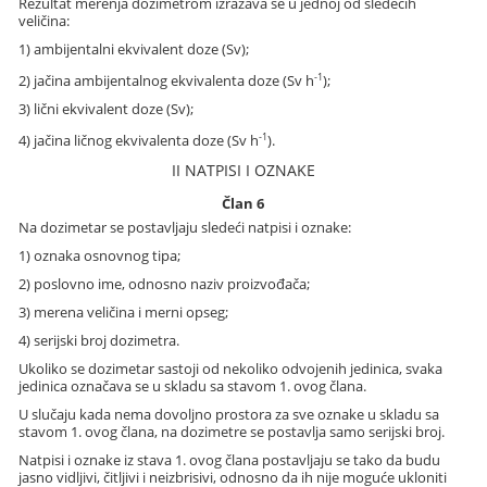
Rezultat merenja dozimetrom izražava se u jednoj od sledećih
veličina:
1) ambijentalni ekvivalent doze (Sv);
-1
2) jačina ambijentalnog ekvivalenta doze (Sv h
);
3) lični ekvivalent doze (Sv);
-1
4) jačina ličnog ekvivalenta doze (Sv h
).
II NATPISI I OZNAKE
Član 6
Na dozimetar se postavljaju sledeći natpisi i oznake:
1) oznaka osnovnog tipa;
2) poslovno ime, odnosno naziv proizvođača;
3) merena veličina i merni opseg;
4) serijski broj dozimetra.
Ukoliko se dozimetar sastoji od nekoliko odvojenih jedinica, svaka
jedinica označava se u skladu sa stavom 1. ovog člana.
U slučaju kada nema dovoljno prostora za sve oznake u skladu sa
stavom 1. ovog člana, na dozimetre se postavlja samo serijski broj.
Natpisi i oznake iz stava 1. ovog člana postavljaju se tako da budu
jasno vidljivi, čitljivi i neizbrisivi, odnosno da ih nije moguće ukloniti