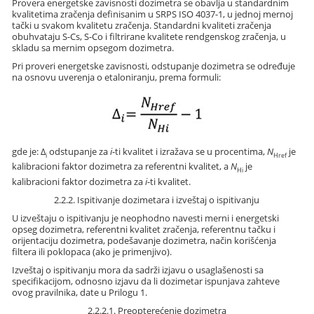
Provera energetske zavisnosti dozimetra se obavlja u standardnim
kvalitetima zračenja definisanim u SRPS ISO 4037-1, u jednoj mernoj
tački u svakom kvalitetu zračenja. Standardni kvaliteti zračenja
obuhvataju S-Cs, S-Co i filtrirane kvalitete rendgenskog zračenja, u
skladu sa mernim opsegom dozimetra.
Pri proveri energetske zavisnosti, odstupanje dozimetra se određuje
na osnovu uverenja o etaloniranju, prema formuli:
gde je: Δ
odstupanje za
i
-ti kvalitet i izražava se u procentima,
N
je
i
Href
kalibracioni faktor dozimetra za referentni kvalitet, a
N
je
Hi
kalibracioni faktor dozimetra za
i
-ti kvalitet.
2.2.2. Ispitivanje dozimetara i izveštaj o ispitivanju
U izveštaju o ispitivanju je neophodno navesti merni i energetski
opseg dozimetra, referentni kvalitet zračenja, referentnu tačku i
orijentaciju dozimetra, podešavanje dozimetra, način korišćenja
filtera ili poklopaca (ako je primenjivo).
Izveštaj o ispitivanju mora da sadrži izjavu o usaglašenosti sa
specifikacijom, odnosno izjavu da li dozimetar ispunjava zahteve
ovog pravilnika, date u Prilogu 1.
2.2.2.1. Preopterećenje dozimetra