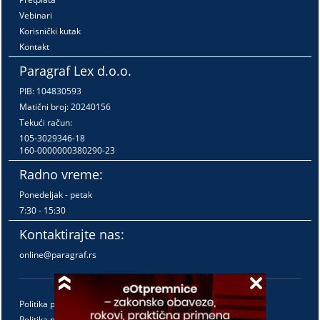
Vebinari
Korisnički kutak
Kontakt
Paragraf Lex d.o.o.
PIB: 104830593
Matični broj: 20240156
Tekući račun:
105-3029346-18
160-0000000380290-23
Radno vreme:
Ponedeljak - petak
7:30 - 15:30
Kontaktirajte nas:
online@paragraf.rs
Politika privatnosti
Politika pružanja usluga