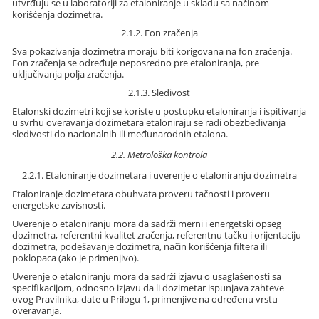
utvrđuju se u laboratoriji za etaloniranje u skladu sa načinom
korišćenja dozimetra.
2.1.2. Fon zračenja
Sva pokazivanja dozimetra moraju biti korigovana na fon zračenja.
Fon zračenja se određuje neposredno pre etaloniranja, pre
uključivanja polja zračenja.
2.1.3. Sledivost
Etalonski dozimetri koji se koriste u postupku etaloniranja i ispitivanja
u svrhu overavanja dozimetara etaloniraju se radi obezbeđivanja
sledivosti do nacionalnih ili međunarodnih etalona.
2.2. Metrološka kontrola
2.2.1. Etaloniranje dozimetara i uverenje o etaloniranju dozimetra
Etaloniranje dozimetara obuhvata proveru tačnosti i proveru
energetske zavisnosti.
Uverenje o etaloniranju mora da sadrži merni i energetski opseg
dozimetra, referentni kvalitet zračenja, referentnu tačku i orijentaciju
dozimetra, podešavanje dozimetra, način korišćenja filtera ili
poklopaca (ako je primenjivo).
Uverenje o etaloniranju mora da sadrži izjavu o usaglašenosti sa
specifikacijom, odnosno izjavu da li dozimetar ispunjava zahteve
ovog Pravilnika, date u Prilogu 1, primenjive na određenu vrstu
overavanja.