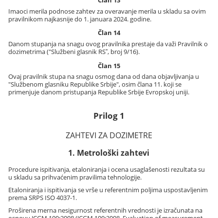
Član 13
Imaoci merila podnose zahtev za overavanje merila u skladu sa ovim
pravilnikom najkasnije do 1. januara 2024. godine.
Član 14
Danom stupanja na snagu ovog pravilnika prestaje da važi Pravilnik o
dozimetrima ("Službeni glasnik RSˮ, broj 9/16).
Član 15
Ovaj pravilnik stupa na snagu osmog dana od dana objavljivanja u
"Službenom glasniku Republike Srbije", osim člana 11. koji se
primenjuje danom pristupanja Republike Srbije Evropskoj uniji.
Prilog 1
ZAHTEVI ZA DOZIMETRE
1. Metrološki zahtevi
Procedure ispitivanja, etaloniranja i ocena usaglašenosti rezultata su
u skladu sa prihvaćenim pravilima tehnologije.
Etaloniranja i ispitivanja se vrše u referentnim poljima uspostavljenim
prema SRPS ISO 4037-1.
Proširena merna nesigurnost referentnih vrednosti je izračunata na