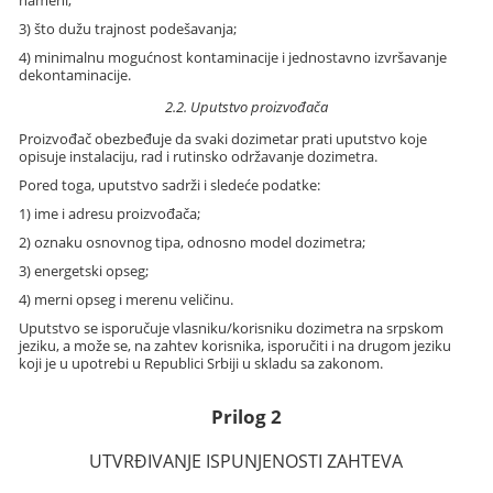
3) što dužu trajnost podešavanja;
4) minimalnu mogućnost kontaminacije i jednostavno izvršavanje
dekontaminacije.
2.2. Uputstvo proizvođača
Proizvođač obezbeđuje da svaki dozimetar prati uputstvo koje
opisuje instalaciju, rad i rutinsko održavanje dozimetra.
Pored toga, uputstvo sadrži i sledeće podatke:
1) ime i adresu proizvođača;
2) oznaku osnovnog tipa, odnosno model dozimetra;
3) energetski opseg;
4) merni opseg i merenu veličinu.
Uputstvo se isporučuje vlasniku/korisniku dozimetra na srpskom
jeziku, a može se, na zahtev korisnika, isporučiti i na drugom jeziku
koji je u upotrebi u Republici Srbiji u skladu sa zakonom.
Prilog 2
UTVRĐIVANJE ISPUNJENOSTI ZAHTEVA