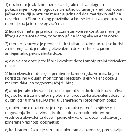
1) dozimetar je aktivno merilo sa digitalnim ili analognim
pokazivanjem koji omogućava trenutno očitavanje vrednosti doze ili
jačine doze, čiji je rezultat merenja jedna od dozimetrijskih veličina
navedenih u članu 5. ovog pravilnika, a koji se koristi za operativno
merenje polja fotonskog zračenja;
2) lični dozimetar je prenosni dozimetar koje se koristi za merenje
ličnog ekvivalenta doze, odnosno jačine ličnog ekvivalenta doze;
3) monitor zračenja je prenosni ili instalirani dozimetar koji se koristi
za merenje ambijentalnog ekvivalenta doze, odnosno jačine
ambijentalnog ekvivalenta doze;
4) ekvivalent doze jeste lični ekvivalent doze i ambijentalni ekvivalent
doze;
5) lični ekvivalent doze je operativna dozimetrijska veličina koja se
koristi za individualni monitoring i predstavlja ekvivalent doze u
mekom tkivu na odgovarajućoj dubini;
6) ambijentalni ekvivalent doze je operativna dozimetrijska veličina
koja se koristi za monitoring okoline i predstavlja ekvivalent doze na
dubini od 10 mm u ICRU sferi u usmerenom i proširenom polju;
7) etaloniranje dozimetra je niz postupaka pomoću kojih se pri
odgovarajućim uslovima utvrđuje odnos između referentne
vrednosti ekvivalenta doze ili jačine ekvivalenta doze i pokazivanja
izmerene vrednosti dozimetra;
8) kalibracioni faktor je rezultat etaloniranja dozimetra, predstavlja