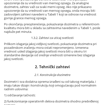
upozorenje da su vrednosti van mernog opsega. Za analogne
dozimetre, zahtev važi za svaki merni opseg. Ako nije prikazano
upozorenje da su vrednosti van mernog opsega, onda moraju biti
zadovoljeni zahtevi navedeni u Tabeli 1 koji se odnose na vrednost
gornje granice mernog opsega.
Po okončanju preopterećenja, pokazivanje dozimetra u referentnom
kvalitetu mora biti u skladu sa zahtevima navedenim u Tabeli 1, posle
najduže pet minuta.
1.3.2. Zahtevi za uticaj svetlosti
Prilikom izlaganja jakoj vidljivoj svetlosti, pokazivanje dozimetra pri
pozadinskom zračenju mora ostati nepromenjeno. Izmerena
vrednost usled izlaganja jakoj svetlosti mora biti u okviru tri
standardne devijacije od srednje vrednosti izmerene bez izlaganja
jakoj svetlosti.
2. Tehnički zahtevi
2.1. Konstrukcija dozimetra
Dozimetri i sva dodatna oprema izrađeni su od takvog materijala, i
imaju takav dizajn i konstrukciju koji omogućavaju pod normalnim
radnim uslovima:
1) održavanje tačnosti;
2) funkcionisanje operativnih delova dozimetra shodno predviđenoj
nameni;