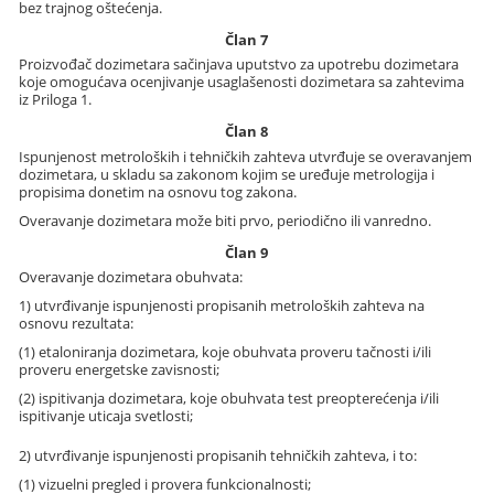
bez trajnog oštećenja.
Član 7
Proizvođač dozimetara sačinjava uputstvo za upotrebu dozimetara
koje omogućava ocenjivanje usaglašenosti dozimetara sa zahtevima
iz Priloga 1.
Član 8
Ispunjenost metroloških i tehničkih zahteva utvrđuje se overavanjem
dozimetara, u skladu sa zakonom kojim se uređuje metrologija i
propisima donetim na osnovu tog zakona.
Overavanje dozimetara može biti prvo, periodično ili vanredno.
Član 9
Overavanje dozimetara obuhvata:
1) utvrđivanje ispunjenosti propisanih metroloških zahteva na
osnovu rezultata:
(1) etaloniranja dozimetara, koje obuhvata proveru tačnosti i/ili
proveru energetske zavisnosti;
(2) ispitivanja dozimetara, koje obuhvata test preopterećenja i/ili
ispitivanje uticaja svetlosti;
2) utvrđivanje ispunjenosti propisanih tehničkih zahteva, i to:
(1) vizuelni pregled i provera funkcionalnosti;