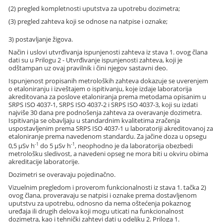
(2) pregled kompletnosti uputstva za upotrebu dozimetra;
(3) pregled zahteva koji se odnose na natpise i oznake;
3) postavljanje žigova.
Način i uslovi utvrđivanja ispunjenosti zahteva iz stava 1. ovog člana
dati su u Prilogu 2 - Utvrđivanje ispunjenosti zahteva, koji je
odštampan uz ovaj pravilnik i čini njegov sastavni deo.
Ispunjenost propisanih metroloških zahteva dokazuje se uverenjem
o etaloniranju i izveštajem o ispitivanju, koje izdaje laboratorija
akreditovana za poslove etaloniranja prema metodama opisanim u
SRPS ISO 4037-1, SRPS ISO 4037-2 i SRPS ISO 4037-3, koji su izdati
najviše 30 dana pre podnošenja zahteva za overavanje dozimetra.
Ispitivanja se obavljaju u standardnim kvalitetima zračenja
uspostavljenim prema SRPS ISO 4037-1 u laboratoriji akreditovanoj za
etaloniranje prema navedenom standardu. Za jačine doza u opsegu
-1
-1
0,5 µSv h
do 5 µSv h
, neophodno je da laboratorija obezbedi
metrološku sledivost, a navedeni opseg ne mora biti u okviru obima
akreditacije laboratorije.
Dozimetri se overavaju pojedinačno.
Vizuelnim pregledom i proverom funkcionalnosti iz stava 1. tačka 2)
ovog člana, proveravaju se natpisi i oznake prema dostavljenom
uputstvu za upotrebu, odnosno da nema oštećenja pokaznog
uređaja ili drugih delova koji mogu uticati na funkcionalnost
dozimetra, kao i tehnički zahtevi dati u odeljku 2. Priloga 1.