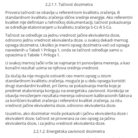
2.2.1.1. Tačnost dozimetra
Provera tačnosti se obavlja u referentnom kvalitetu zračenja, ili
standardnom kvalitetu zračenja slične srednje energije. Ako referentni
kvalitet nije definisan u tehničkoj dokumentaciji, tačnost pokazivanja
se određuje etaloniranjem u kvalitetu zračenja S-Cs ili S-Co.
Tačnost se određuje za jednu vrednost jačine ekvivalenta doze,
odnosno jednu vrednost ekvivalenta doze, u svakoj dekadi mernog
opsega dozimetra. Ukoliko je merni opseg dozimetra veći od opsega
navedenih u Tabeli 1 Priloga 1, onda se tačnost određuje samo u
opsezima iz Tabele 1 Priloga 1.
U svakoj mernoj tački vrše se najmanje tri ponovljena merenja, a kao
konačni rezultat uzima se njihova srednja vrednost.
Za slučaj da nije moguće ostvariti ceo merni opseg u istom
standardnom kvalitetu zračenja, moguće je u delu opsega koristiti
drugi standardni kvalitet, pri čemu se pokazivanja merila koje je
predmet etaloniranja koriguju na energetsku zavisnost. Korekcija se
obavlja množenjem rezultata merenja odnosom kalibracionih faktora
za korišćeni kvalitet zračenja i referentni kvalitet zračenja, za istu
vrednost jačine ekvivalenta doze, odnosno ekvivalenta doze.
Izuzetno, ako dozimetar može pokazivati i jačinu ekvivalenta doze i
ekvivalent doze, tačnost se proverava za ceo opseg za jačinu
ekvivalenta doze, i za jednu vrednost ekvivalenta doze.
2.2.1.2. Energetska zavisnost dozimetra