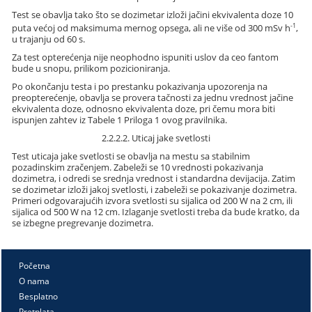
Test se obavlja tako što se dozimetar izloži jačini ekvivalenta doze 10
-1
puta većoj od maksimuma mernog opsega, ali ne više od 300 mSv h
,
u trajanju od 60 s.
Za test opterećenja nije neophodno ispuniti uslov da ceo fantom
bude u snopu, prilikom pozicioniranja.
Po okončanju testa i po prestanku pokazivanja upozorenja na
preopterećenje, obavlja se provera tačnosti za jednu vrednost jačine
ekvivalenta doze, odnosno ekvivalenta doze, pri čemu mora biti
ispunjen zahtev iz Tabele 1 Priloga 1 ovog pravilnika.
2.2.2.2. Uticaj jake svetlosti
Test uticaja jake svetlosti se obavlja na mestu sa stabilnim
pozadinskim zračenjem. Zabeleži se 10 vrednosti pokazivanja
dozimetra, i odredi se srednja vrednost i standardna devijacija. Zatim
se dozimetar izloži jakoj svetlosti, i zabeleži se pokazivanje dozimetra.
Primeri odgovarajućih izvora svetlosti su sijalica od 200 W na 2 cm, ili
sijalica od 500 W na 12 cm. Izlaganje svetlosti treba da bude kratko, da
se izbegne pregrevanje dozimetra.
Početna
O nama
Besplatno
Pretplata