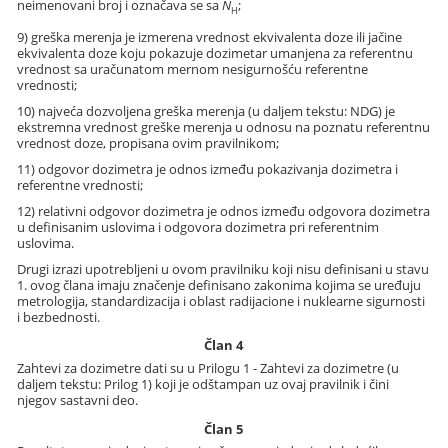
neimenovani broj i označava se sa
N
;
H
9) greška merenja je izmerena vrednost ekvivalenta doze ili jačine
ekvivalenta doze koju pokazuje dozimetar umanjena za referentnu
vrednost sa uračunatom mernom nesigurnošću referentne
vrednosti;
10) najveća dozvoljena greška merenja (u daljem tekstu: NDG) je
ekstremna vrednost greške merenja u odnosu na poznatu referentnu
vrednost doze, propisana ovim pravilnikom;
11) odgovor dozimetra je odnos između pokazivanja dozimetra i
referentne vrednosti;
12) relativni odgovor dozimetra je odnos između odgovora dozimetra
u definisanim uslovima i odgovora dozimetra pri referentnim
uslovima.
Drugi izrazi upotrebljeni u ovom pravilniku koji nisu definisani u stavu
1. ovog člana imaju značenje definisano zakonima kojima se uređuju
metrologija, standardizacija i oblast radijacione i nuklearne sigurnosti
i bezbednosti.
Član 4
Zahtevi za dozimetre dati su u Prilogu 1 - Zahtevi za dozimetre (u
daljem tekstu: Prilog 1) koji je odštampan uz ovaj pravilnik i čini
njegov sastavni deo.
Član 5