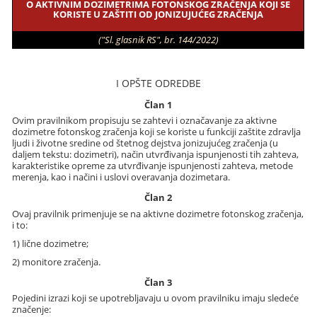
O AKTIVNIM DOZIMETRIMA FOTONSKOG ZRAČENJA KOJI SE
KORISTE U ZAŠTITI OD JONIZUJUĆEG ZRAČENJA
("Sl. glasnik RS", br. 144/2022)
I OPŠTE ODREDBE
Član 1
Ovim pravilnikom propisuju se zahtevi i označavanje za aktivne
dozimetre fotonskog zračenja koji se koriste u funkciji zaštite zdravlja
ljudi i životne sredine od štetnog dejstva jonizujućeg zračenja (u
daljem tekstu: dozimetri), način utvrđivanja ispunjenosti tih zahteva,
karakteristike opreme za utvrđivanje ispunjenosti zahteva, metode
merenja, kao i načini i uslovi overavanja dozimetara.
Član 2
Ovaj pravilnik primenjuje se na aktivne dozimetre fotonskog zračenja,
i to:
1) lične dozimetre;
2) monitore zračenja.
Član 3
Pojedini izrazi koji se upotrebljavaju u ovom pravilniku imaju sledeće
značenje: