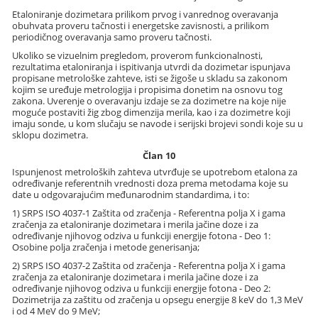
Etaloniranje dozimetara prilikom prvog i vanrednog overavanja
obuhvata proveru tačnosti i energetske zavisnosti, a prilikom
periodičnog overavanja samo proveru tačnosti.
Ukoliko se vizuelnim pregledom, proverom funkcionalnosti,
rezultatima etaloniranja i ispitivanja utvrdi da dozimetar ispunjava
propisane metrološke zahteve, isti se žigoše u skladu sa zakonom
kojim se uređuje metrologija i propisima donetim na osnovu tog
zakona. Uverenje o overavanju izdaje se za dozimetre na koje nije
moguće postaviti žig zbog dimenzija merila, kao i za dozimetre koji
imaju sonde, u kom slučaju se navode i serijski brojevi sondi koje su u
sklopu dozimetra.
Član 10
Ispunjenost metroloških zahteva utvrđuje se upotrebom etalona za
određivanje referentnih vrednosti doza prema metodama koje su
date u odgovarajućim međunarodnim standardima, i to:
1) SRPS ISO 4037-1 Zaštita od zračenja - Referentna polja X i gama
zračenja za etaloniranje dozimetara i merila jačine doze i za
određivanje njihovog odziva u funkciji energije fotona - Deo 1:
Osobine polja zračenja i metode generisanja;
2) SRPS ISO 4037-2 Zaštita od zračenja - Referentna polja X i gama
zračenja za etaloniranje dozimetara i merila jačine doze i za
određivanje njihovog odziva u funkciji energije fotona - Deo 2:
Dozimetrija za zaštitu od zračenja u opsegu energije 8 keV do 1,3 MeV
i od 4 MeV do 9 MeV;