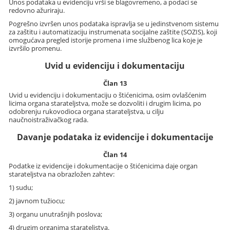
Unos podataka u evidenciju vrši se blagovremeno, a podaci se
redovno ažuriraju.
Pogrešno izvršen unos podataka ispravlja se u jedinstvenom sistemu
za zaštitu i automatizaciju instrumenata socijalne zaštite (SOZIS), koji
omogućava pregled istorije promena i ime službenog lica koje je
izvršilo promenu.
Uvid u evidenciju i dokumentaciju
Član 13
Uvid u evidenciju i dokumentaciju o štićenicima, osim ovlašćenim
licima organa starateljstva, može se dozvoliti i drugim licima, po
odobrenju rukovodioca organa starateljstva, u cilju
naučnoistraživačkog rada.
Davanje podataka iz evidencije i dokumentacije
Član 14
Podatke iz evidencije i dokumentacije o štićenicima daje organ
starateljstva na obrazložen zahtev:
1) sudu;
2) javnom tužiocu;
3) organu unutrašnjih poslova;
4) drugim organima starateljstva.