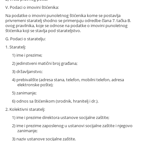
V. Podaci o imovini štićenika:
Na podatke o imovini punoletnog štićenika kome se postavlja
privremeni staratelj shodno se primenjuju odredbe člana 7. tačka B.
ovog pravilnika, koje se odnose na podatke o imovini punoletnog
štićenika koji se stavlja pod starateljstvo.
G. Podaci o staratelju:
1. Staratelj:
1) ime i prezime;
2) jedinstveni matični broj građana;
3) državljanstvo;
4) prebivalište (adresa stana, telefon, mobilni telefon, adresa
elektronske pošte);
5) zanimanje;
6) odnos sa štićenikom (srodnik, hranitelj i dr.).
2. Kolektivni staratelj:
1) ime i prezime direktora ustanove socijalne zaštite;
2) ime i prezime zaposlenog u ustanovi socijalne zaštite i njegovo
zanimanje;
3) naziv ustanove socijalne zaštite.