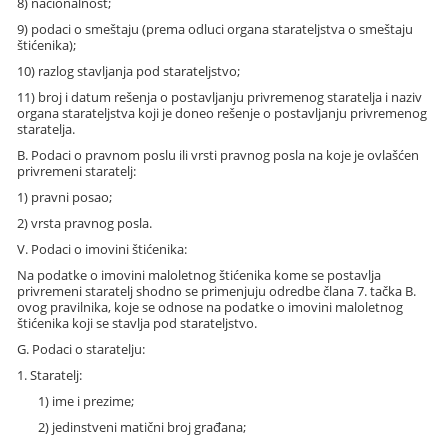
8) nacionalnost;
9) podaci o smeštaju (prema odluci organa starateljstva o smeštaju
štićenika);
10) razlog stavljanja pod starateljstvo;
11) broj i datum rešenja o postavljanju privremenog staratelja i naziv
organa starateljstva koji je doneo rešenje o postavljanju privremenog
staratelja.
B. Podaci o pravnom poslu ili vrsti pravnog posla na koje je ovlašćen
privremeni staratelj:
1) pravni posao;
2) vrsta pravnog posla.
V. Podaci o imovini štićenika:
Na podatke o imovini maloletnog štićenika kome se postavlja
privremeni staratelj shodno se primenjuju odredbe člana 7. tačka B.
ovog pravilnika, koje se odnose na podatke o imovini maloletnog
štićenika koji se stavlja pod starateljstvo.
G. Podaci o staratelju:
1. Staratelj:
1) ime i prezime;
2) jedinstveni matični broj građana;