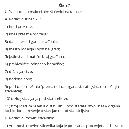
Član 7
U Evidenciju o maloletnim štićenicima unose se:
A. Podaci o štićeniku:
1) ime i prezime;
2) ime i prezime roditelja;
3) dan, mesec i godina rođenja;
4) mesto rođenja i opština, grad;
5) jedinstveni matični broj građana;
6) prebivalište, odnosno boravište;
7) državljanstvo;
8) nacionalnost;
9) podaci o smeštaju (prema odluci organa starateljstva o smeštaju
štićenika);
10) razlog stavljanja pod starateljstvo;
11) broj i datum rešenja o stavljanju pod starateljstvo i naziv organa
koji je doneo rešenje o stavljanju pod starateljstvo.
B. Podaci o imovini štićenika:
1) vrednost imovine štićenika koja je popisana i procenjena od strane