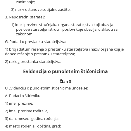
zanimanje;
3) naziv ustanove socijalne zaštite.
3. Neposredni staratelj:
1) ime i prezime stručnjaka organa starateljstva koji obavlja
poslove staratelja i stručni poslovi koje obavlja, u skladu sa
zakonom.
G. Podaci o prestanku starateljstva:
1) broj i datum rešenja o prestanku starateljstva i naziv organa koji je
doneo rešenje o prestanku starateljstva;
2) razlog prestanka starateljstva.
Evidencija o punoletnim štićenicima
Član 8
U Evidenciju o punoletnim štićenicima unose se:
A. Podaci o štićeniku:
1) ime i prezime;
2) ime i prezime roditelja;
3) dan, mesec i godina rođenja;
4) mesto rođenja i opština, grad;