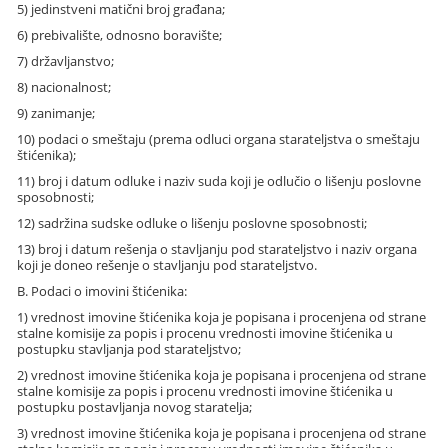
5) jedinstveni matični broj građana;
6) prebivalište, odnosno boravište;
7) državljanstvo;
8) nacionalnost;
9) zanimanje;
10) podaci o smeštaju (prema odluci organa starateljstva o smeštaju
štićenika);
11) broj i datum odluke i naziv suda koji je odlučio o lišenju poslovne
sposobnosti;
12) sadržina sudske odluke o lišenju poslovne sposobnosti;
13) broj i datum rešenja o stavljanju pod starateljstvo i naziv organa
koji je doneo rešenje o stavljanju pod starateljstvo.
B. Podaci o imovini štićenika:
1) vrednost imovine štićenika koja je popisana i procenjena od strane
stalne komisije za popis i procenu vrednosti imovine štićenika u
postupku stavljanja pod starateljstvo;
2) vrednost imovine štićenika koja je popisana i procenjena od strane
stalne komisije za popis i procenu vrednosti imovine štićenika u
postupku postavljanja novog staratelja;
3) vrednost imovine štićenika koja je popisana i procenjena od strane