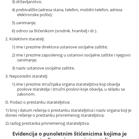
3) državljanstvo;
4) prebivalište (adresa stana, telefon, mobilni telefon, adresa
elektronske pošte);
5) zanimanje;
6) odnos sa štićenikom (srodnik, hranitelj i dr.).
2. Kolektivni staratelj:
1) ime i prezime direktora ustanove socijalne zaštite;
2) ime i prezime zaposlenog u ustanovi socijalne zaštite i njegovo
zanimanje;
3) naziv ustanove socijalne zaštite.
3. Neposredni staratelj:
1) ime i prezime stručnjaka organa starateljstva koji obavlja
poslove staratelja i stručni poslovi koje obavlja, u skladu sa
zakonom.
D. Podaci o prestanku starateljstva:
1) broj i datum rešenja o prestanku starateljstva i naziv organa koji je
doneo rešenje o prestanku privremenog starateljstva;
2) razlog prestanka privremenog starateljstva.
Evidencija o punoletnim štićenicima kojima je