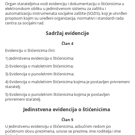
Organ starateljstva vodi evidenciju i dokumentaciju o štićenicima u
elektronskom obliku u jedinstvenom sistemu za zaštitu i
automatizaciju instrumenata socijalne zaštite (SOZIS), koji je utvrđen
propisom kojim su uređeni organizacija, normativi i standardi rada
centra za socijalni rad.
Sadržaj evidencije
Član 4
Evidenciju o štićenicima čini:
1) Jedinstvena evidencija o štićenicima;
2) Evidencija o maloletnim štićenicima;
3) Evidencija o punoletnim štićenicima;
4) Evidencija o maloletnim štićenicima kojima je postavljen privremeni
staratelj;
5) Evidencija o punoletnim štićenicima kojima je postavljen
privremeni staratelj.
Jedinstvena evidencija o štićenicima
Član 5
U Jedinstvenu evidenciju o štićenicima, azbučnim redom po
početnom slovu prezimena, unose se prezime, ime roditelja i ime