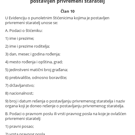
postavljen privremeni staratelj
Član 10
U Evidenciju o punoletnim štićenicima kojima je postavljen
privremeni staratelj unose se:
A. Podaci o štićeniku:
1) ime i prezime;
2) ime i prezime roditelja;
3) dan, mesec i godina rođenja;
4) mesto rođenja i opština, grad;
5) jedinstveni matični broj građana;
6) prebivalište, odnosno boravište;
7) državljanstvo;
8) nacionalnost;
9) broj i datum rešenja o postavljanju privremenog staratelja i naziv
organa koji je doneo rešenje o postavljanju privremenog staratelja.
B. Podaci o pravnom poslu ili vrsti pravnog posla na koje je ovlašćen
privremeni staratelj:
1) pravni posao;
2) vrsta pravnog posla.