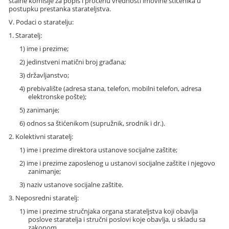
stalne komisije za popis i procenu vrednosti imovine štićenika u
postupku prestanka starateljstva.
V. Podaci o staratelju:
1. Staratelj:
1) ime i prezime;
2) jedinstveni matični broj građana;
3) državljanstvo;
4) prebivalište (adresa stana, telefon, mobilni telefon, adresa
elektronske pošte);
5) zanimanje;
6) odnos sa štićenikom (supružnik, srodnik i dr.).
2. Kolektivni staratelj:
1) ime i prezime direktora ustanove socijalne zaštite;
2) ime i prezime zaposlenog u ustanovi socijalne zaštite i njegovo
zanimanje;
3) naziv ustanove socijalne zaštite.
3. Neposredni staratelj:
1) ime i prezime stručnjaka organa starateljstva koji obavlja
poslove staratelja i stručni poslovi koje obavlja, u skladu sa
zakonom.