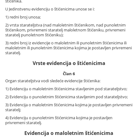
štićenika.
U Jedinstvenu evidenciju o štićenicima unose se i:
1) redni broj unosa;
2) vrsta starateljstva (nad maloletnim štićenikom, nad punoletnim
štićenikom, privremeni staratelj maloletnom štićeniku, privremeni
staratelj punoletnom štićeniku);
3) redni broj iz evidencije o maloletnim ili punoletnim štićenicima ili
maloletnim ili punoletnim štićenicima kojima je postavljen privremeni
staratelj.
Vrste evidencija o štićenicima
Član 6
Organ starateljstva vodi sledeće evidencije štićenika:
1) Evidenciju o maloletnim štićenicima stavljenim pod starateljstvo;
2) Evidenciju o punoletnim štićenicima stavljenim pod starateljstvo;
3) Evidencija o maloletnim štićenicima kojima je postavljen privremeni
staratelj;
4) Evidenciju o punoletnim štićenicima kojima je postavljen
privremeni staratelj.
Evidencija o maloletnim štićenicima