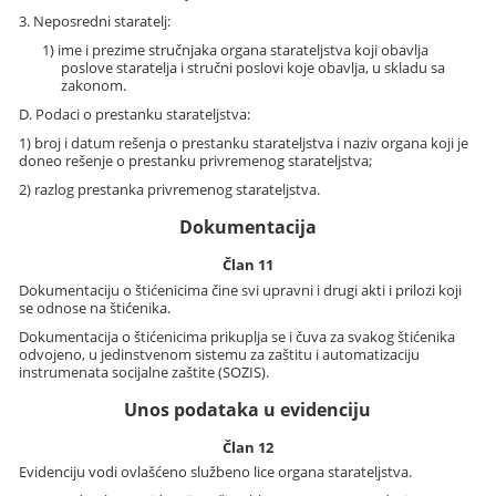
3. Neposredni staratelj:
1) ime i prezime stručnjaka organa starateljstva koji obavlja
poslove staratelja i stručni poslovi koje obavlja, u skladu sa
zakonom.
D. Podaci o prestanku starateljstva:
1) broj i datum rešenja o prestanku starateljstva i naziv organa koji je
doneo rešenje o prestanku privremenog starateljstva;
2) razlog prestanka privremenog starateljstva.
Dokumentacija
Član 11
Dokumentaciju o štićenicima čine svi upravni i drugi akti i prilozi koji
se odnose na štićenika.
Dokumentacija o štićenicima prikuplja se i čuva za svakog štićenika
odvojeno, u jedinstvenom sistemu za zaštitu i automatizaciju
instrumenata socijalne zaštite (SOZIS).
Unos podataka u evidenciju
Član 12
Evidenciju vodi ovlašćeno službeno lice organa starateljstva.