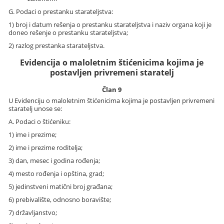
G. Podaci o prestanku starateljstva:
1) broj i datum rešenja o prestanku starateljstva i naziv organa koji je
doneo rešenje o prestanku starateljstva;
2) razlog prestanka starateljstva.
Evidencija o maloletnim štićenicima kojima je
postavljen privremeni staratelj
Član 9
U Evidenciju o maloletnim štićenicima kojima je postavljen privremeni
staratelj unose se:
A. Podaci o štićeniku:
1) ime i prezime;
2) ime i prezime roditelja;
3) dan, mesec i godina rođenja;
4) mesto rođenja i opština, grad;
5) jedinstveni matični broj građana;
6) prebivalište, odnosno boravište;
7) državljanstvo;