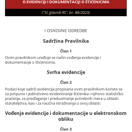
O EVIDENCIJI I DOKUMENTACIJI O ŠTIĆENICIMA
("Sl. glasnik RS", br. 88/2023)
I OSNOVNE ODREDBE
Sadržina Pravilnika
Član 1
Ovim pravilnikom uređuje se način vođenja evidencije i
dokumentacije o štićenicima.
Svrha evidencije
Član 2
Podaci koje sadrži evidencija propisana ovim pravilnikom koriste se
za potpuno i jedinstveno evidentiranje štićenika i njihovo statističko
praćenje, za predlaganje i preduzimanje potrebnih mera u oblasti
starateljstva, kao i za naučna istraživanja u ovoj oblasti.
Vođenje evidencije i dokumentacije u elektronskom
obliku
Član 3