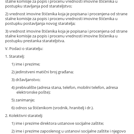
stalne komisije za popis i procenu vrednosti imovine štićenika u
postupku stavljanja pod starateljstvo;
2) vrednost imovine štićenika koja je popisana i procenjena od strane
stalne komisije za popis i procenu vrednosti imovine štićenika u
postupku postavljanja novog staratelja;
3) vrednost imovine štićenika koja je popisana i procenjena od strane
stalne komisije za popis i procenu vrednosti imovine štićenika u
postupku prestanka starateljstva.
V. Podaci o staratelju:
1. Staratelj:
1) ime i prezime;
2) jedinstveni matični broj građana;
3) državljanstvo;
4) prebivalište (adresa stana, telefon, mobilni telefon, adresa
elektronske pošte);
5) zanimanje;
6) odnos sa štićenikom (srodnik, hranitelj i dr.).
2. Kolektivni staratelj:
1) ime i prezime direktora ustanove socijalne zaštite;
2) ime i prezime zaposlenog u ustanovi socijalne zaštite i njegovo