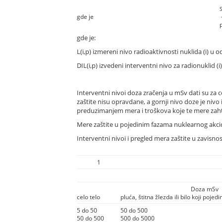
gde je
-
p
gde je:
L(i,p) izmereni nivo radioaktivnosti nuklida (i) 
DIL(i,p) izvedeni interventni nivo za radionuklid
Interventni nivoi doza zračenja u mSv dati su za c
zaštite nisu opravdane, a gornji nivo doze je niv
preduzimanjem mera i troškova koje te mere zah
Mere zaštite u pojedinim fazama nuklearnog akcide
Interventni nivoi i pregled mera zaštite u zavisnos
1
Doza mSv
celo telo
pluća, štitna žlezda ili bilo koji pojed
5 do 50
50 do 500
50 do 500
500 do 5000