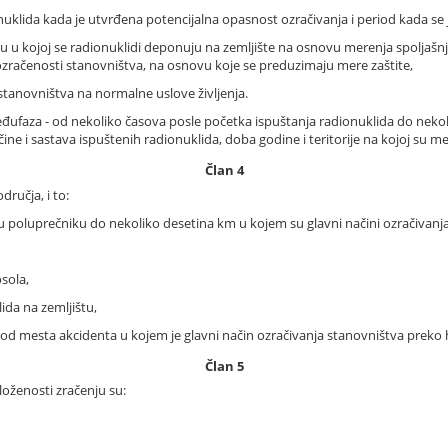
onuklida kada je utvrđena potencijalna opasnost ozračivanja i period kada se 
azu u kojoj se radionuklidi deponuju na zemljište na osnovu merenja spoljašnj
 ozračenosti stanovništva, na osnovu koje se preduzimaju mere zaštite,
stanovništva na normalne uslove življenja.
đufaza - od nekoliko časova posle početka ispuštanja radionuklida do nekolik
ičine i sastava ispuštenih radionuklida, doba godine i teritorije na kojoj su mer
Član 4
dručja, i to:
 u poluprečniku do nekoliko desetina km u kojem su glavni načini ozračivanj
sola,
ida na zemljištu,
m od mesta akcidenta u kojem je glavni način ozračivanja stanovništva preko h
Član 5
loženosti zračenju su: