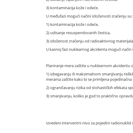
3) kontaminacija kože i odeće.
U međufazi mogući načini izloženosti zračenju su:
1) kontaminacija kože i odeće,
2) udisanje resuspendovanih čestica,
3) izloženost zračenju od radioaktivnog materija
U kasnoj fazi nuklearnog akcidenta mogući način i
Planiranje mera zaštite u nuklearnom akcidentu z
1) izbegavanju ili maksimalnom smanjivanju tešk
merama zaštite kako bi se primljena pojedinačna 
2) ograničavanju rizika od stohastičkih efekata
3) smanjivanju, koliko je god to praktično oprav
Izvedeni interventni nivo za pojedini radionuklid