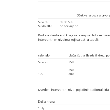
Očekivana doza u prvoj 
5 do 50
50 do 500
50 do 500
ne očekuje se
Kod akcidenta kod koga se ocenjuje da bi se ozrač
interventnim nivoima koji su dati u tabeli:
celo telo
pluća, štitna žlezda ili drugi p
5 do 25
250
250
100
300
Izvedeni interventni nivoi pojedinih radionuklida u 
Dečja hrana
131
l