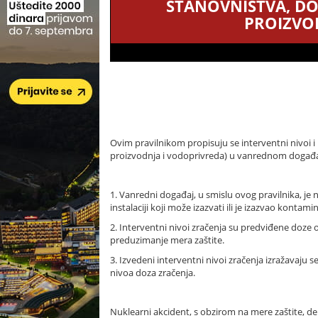
STANOVNIŠTVA, DOM
PROIZVO
Ovim pravilnikom propisuju se interventni nivoi i i
proizvodnja i vodoprivreda) u vanrednom događaju 
1. Vanredni događaj, u smislu ovog pravilnika, je 
instalaciji koji može izazvati ili je izazvao kontam
2. Interventni nivoi zračenja su predviđene doze
preduzimanje mera zaštite.
3. Izvedeni interventni nivoi zračenja izražavaju se
nivoa doza zračenja.
Nuklearni akcident, s obzirom na mere zaštite, deli