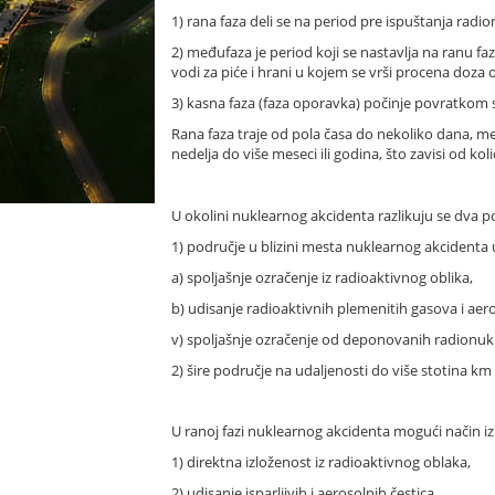
1) rana faza deli se na period pre ispuštanja radi
2) međufaza je period koji se nastavlja na ranu f
vodi za piće i hrani u kojem se vrši procena doza
3) kasna faza (faza oporavka) počinje povratkom 
Rana faza traje od pola časa do nekoliko dana, me
nedelja do više meseci ili godina, što zavisi od kol
U okolini nuklearnog akcidenta razlikuju se dva po
1) područje u blizini mesta nuklearnog akcidenta
a) spoljašnje ozračenje iz radioaktivnog oblika,
b) udisanje radioaktivnih plemenitih gasova i aero
v) spoljašnje ozračenje od deponovanih radionukl
2) šire područje na udaljenosti do više stotina k
U ranoj fazi nuklearnog akcidenta mogući način iz
1) direktna izloženost iz radioaktivnog oblaka,
2) udisanje isparljivih i aerosolnih čestica,