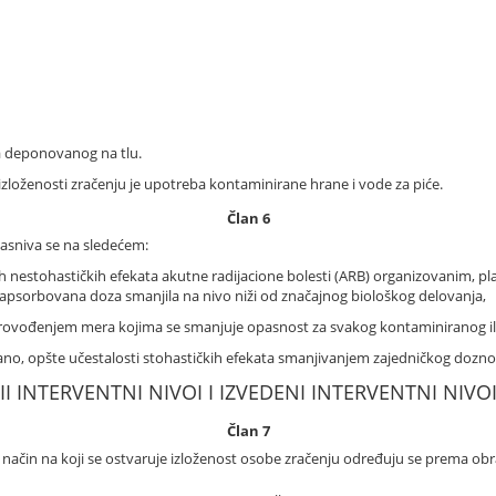
la deponovanog na tlu.
zloženosti zračenju je upotreba kontaminirane hrane i vode za piće.
Član 6
asniva se na sledećem:
ih nestohastičkih efekata akutne radijacione bolesti (ARB) organizovanim, 
apsorbovana doza smanjila na nivo niži od značajnog biološkog delovanja,
 sprovođenjem mera kojima se smanjuje opasnost za svakog kontaminiranog il
dano, opšte učestalosti stohastičkih efekata smanjivanjem zajedničkog dozno
II INTERVENTNI NIVOI I IZVEDENI INTERVENTNI NIVO
Član 7
 i način na koji se ostvaruje izloženost osobe zračenju određuju se prema obr