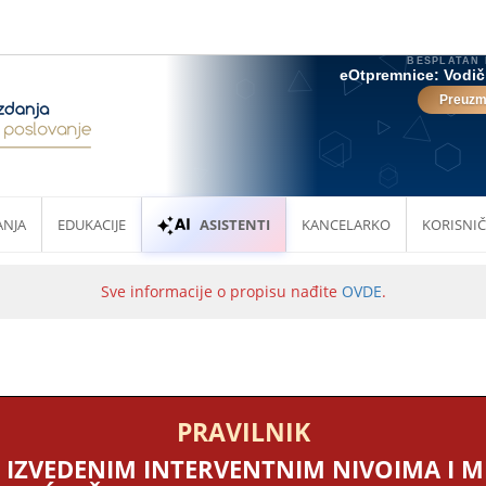
ANJA
EDUKACIJE
ASISTENTI
KANCELARKO
KORISNIČ
Sve informacije o propisu nađite
OVDE
.
PRAVILNIK
 IZVEDENIM INTERVENTNIM NIVOIMA I 