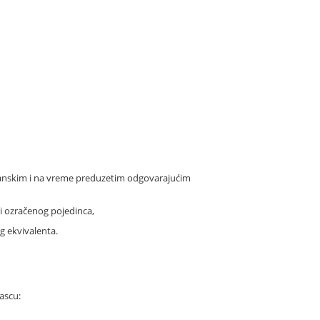
planskim i na vreme preduzetim odgovarajućim
i ozračenog pojedinca,
g ekvivalenta.
I
ascu: