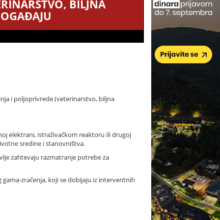
ERINARSTVO, BILJNA
DOGAĐAJU
ja i poljoprivrede (veterinarstvo, biljna
oj elektrani, istraživačkom reaktoru ili drugoj
životne sredine i stanovništva.
avlje zahtevaju razmatranje potrebe za
g gama-zračenja, koji se dobijaju iz interventnih