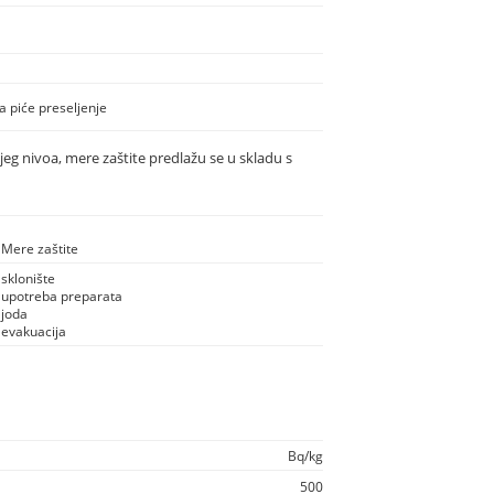
 piće preseljenje
eg nivoa, mere zaštite predlažu se u skladu s
Mere zaštite
sklonište
upotreba preparata
joda
evakuacija
Bq/kg
500