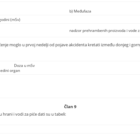
b) Međufaza
godini (mSv)
nadzor prehrambenih proizvoda i vode za
enje moglo u prvoj nedelji od pojave akcidenta kretati između donjeg i gornj
Doza u mSv
ojedini organ
Član 9
hrani i vodi za piće dati su u tabeli: