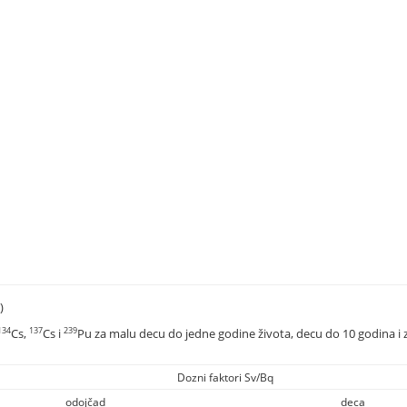
)
134
137
239
Cs,
Cs i
Pu za malu decu do jedne godine života, decu do 10 godina i z
Dozni faktori Sv/Bq
odojčad
deca