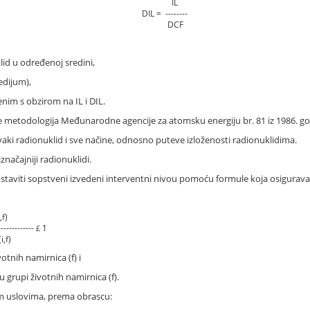
IL
DIL =
--------
DCF
lid u određenoj sredini,
edijum),
nim s obzirom na IL i DIL.
se metodologija Međunarodne agencije za atomsku energiju br. 81 iz 1986. go
vaki radionuklid i sve načine, odnosno puteve izloženosti radionuklidima.
načajniji radionuklidi.
staviti sopstveni izvedeni interventni nivou pomoću formule koja osigurava
,f)
----------
1
£
i,f)
votnih namirnica (f) i
 u grupi životnih namirnica (f).
im uslovima, prema obrascu: