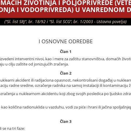
AĆIH ŽIVOTINJA I POLJOPRIVREDE (VET
DNJA I VODOPRIVREDA) U VANREDNOM 
("Sl. list SRJ", br. 18/92 i "Sl. list SCG", br. 1/2003 - Ustavna povelja)
I OSNOVNE ODREDBE
Član 1
zvedeni interventni nivoi, kao i mere za zaštitu stanovništva, domaćih životin
u cilju zaštite od jonizujućih zračenja.
Član 2
nuklearni akcident ili radijaciona opasnost, nekontrolisani događaj u nuklearn
inaciju radne sredine, ozračenje radnika na samoj instalaciji ili kontaminaciju 
 ozračenja u nuklearnom akcidentu koji zbog svojih posledica po ljudsko zdr
 kao količina radionuklida u vazduhu, vodi za piće i hrani ili jačina spoljašnje
Član 3
 se na tri faze: