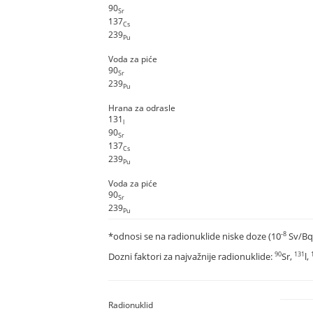
90
Sr
137
Cs
239
Pu
Voda za piće
90
Sr
239
Pu
Hrana za odrasle
131
l
90
Sr
137
Cs
239
Pu
Voda za piće
90
Sr
239
Pu
-8
*odnosi se na radionuklide niske doze (10
Sv/Bq
90
131
Dozni faktori za najvažnije radionuklide:
Sr,
l,
Radionuklid