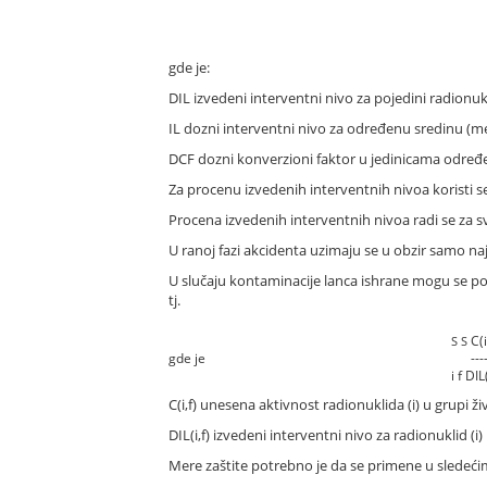
gde je:
DIL izvedeni interventni nivo za pojedini radionuk
IL dozni interventni nivo za određenu sredinu (m
DCF dozni konverzioni faktor u jedinicama određe
Za procenu izvedenih interventnih nivoa koristi 
Procena izvedenih interventnih nivoa radi se za s
U ranoj fazi akcidenta uzimaju se u obzir samo najz
U slučaju kontaminacije lanca ishrane mogu se po
tj.
C(i
S
S
gde je
------
i f DIL(
C(i,f) unesena aktivnost radionuklida (i) u grupi ži
DIL(i,f) izvedeni interventni nivo za radionuklid (i)
Mere zaštite potrebno je da se primene u sledeć