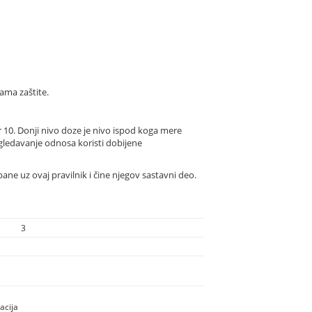
ama zaštite.
r 10. Donji nivo doze je nivo ispod koga mere
agledavanje odnosa koristi dobijene
ne uz ovaj pravilnik i čine njegov sastavni deo.
3
acija