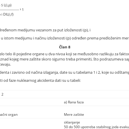
L(i,p)
S
S
----------------
1
³
 i DIL(i,f)
u određenom medijumu vezanom za put izloženosti (p), i
 (i) u istom medijumu i načinu izloženosti (p) određen prema predloženim mer
Član 8
elo telo ili pojedine organe u dva nivoa koji se međusobno razlikuju za fakto
o iznad kojeg mere zaštite skoro sigurno treba primeniti, što podrazumeva s
tevaju.
nta i zavisno od načina izlaganja, date su u tabelama 1 i 2, koje su odštampa
ti od faze nuklearnog akcidenta dati su u tabeli:
2
a) Rana faza
inačni organ
Mere zaštite
sklanjanje
50 do 500 upotreba stabilnog joda evaku