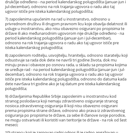
drukčije određeno - na period kalendarskog polugodišta (januar-jun i
jul-decembar), odnosno na rok trajanja ugovora o radu ako taj
ugovor ističe pre isteka kalendarskog polugodišta;
7) zaposlenima upućenim na rad u inostranstvo, odnosno u
privrednom društvu ili drugom pravnom licu koje obavlja delatnost ili
usluge u inostranstvu, ako nisu obavezno osigurani po propisima te
države ili ako međunarodnim ugovorom nije drukčije određeno - na
period kalendarskog polugodišta (januar-jun i jul-decembar),
odnosno na rok trajanja ugovora o radu ako taj ugovor ističe pre
isteka kalendarskog polugodišta;
8) zaposlenom roditelju, usvojitelju, hranitelju, odnosno staratelju koji
odsustvuje sa rada dok dete ne navrši tri godine života, dok mu
miruju prava i obaveze po osnovu rada, u skladu sa propisima kojima
se uređuje rad - na period kalendarskog polugodišta (januar-jun i jul-
decembar), odnosno na rok trajanja ugovora o radu ako taj ugovor
ističe pre isteka kalendarskog polugodišta, odnosno do datuma kada
dete navršava tri godine ako je taj datum pre isteka kalendarskog
polugodišta;
9) državljanima Republike Srbije zaposlenim u inostranstvu kod
stranog poslodavca koji nemaju zdravstveno osiguranje stranog
nosioca zdravstvenog osiguranja ili koji nisu obavezno osigurani
prema propisima strane države, odnosno ako prava iz zdravstvenog
osiguranja po propisima te države, za sebe ili članove svoje porodice,
ne mogu ostvarivati ili koristiti van teritorije te države - na rok od šest
meseci;
10) strancu koji je zasnovao radni odnos ili je radno angažovan u