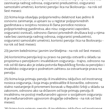
zasnivanja radnog odnosa, osiguranici preduzetnici, osiguranici
samostalni umetnici, korisnici penzija i lica na školovanju - na rok od
šest meseci;
22) licima koja obavljaju poljoprivrednu delatnost kao jedino ili
osnovno zanimanje, a upisani su u registar poljoprivrednih
gazdinstava u svojstvu nosioca ili člana porodice nosioca
poljoprivrednog gazdinstva, ako nisu: osiguranici zaposleni,
osiguranici osnivači, odnosno članovi privrednih društava koji u njima
rade bez zasnivanja radnog odnosa, osiguranici preduzetnici,
osiguranici samostalni umetnici, korisnici penzija i lica na školovanju -
na rok od šest meseci;
23) javnim beležnicima i javnim izvršiteljima - na rok od šest meseci;
24) korisnicima penzija koji su pravo na penziju ostvarili u skladu sa
propisima o penzijskom i invalidskom osiguranju - trajno, odnosno na
rok od 60 dana ako je izdata potvrda Republičkog fonda za penzijsko i
invalidsko osiguranje o podnetom zahtevu za ostvarivanje prava na
penziju;
25) licima koja primaju penziju ili invalidninu isključivo od inostranog
nosioca osiguranja, i koja imaju prebivalište ili boravište, odnosno
stalno nastanjenje ili privremeni boravak u Republici Srbiji u skladu sa
zakonom, odnosno ako sa državom od koje primaju penziju ili
invalidninu ne postoji međunarodni ugovor o socijalnom osiguranju
ili je međunarodnim ugovorom drugačije određeno - na rok od šest
meseci;
26) licima koja primaju penziju ili invalidninu isključivo od inostranog