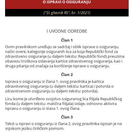
O ISPRAVI O OSIGURANJU
("Sl. glasnik RS", br. 1/2021)
I UVODNE ODREDBE
Član 1
Ovim pravilnikom uređuju se sadržaj i oblik isprave o osiguranju,
način overe, kategorije osiguranih lica za koja Republički fond za
zdravstveno osiguranje (u daljem tekstu: Republički fond) preuzima
obavezu troškova izdavanja kartice zdravstvenog osiguranja, kao i
druga pitanja od značaja za korišćenje isprave o osiguranju.
Član 2
Isprava o osiguranju iz člana 1. ovog pravilnika je kartica
zdravstvenog osiguranja (u daljem tekstu: kartica) i potvrda o
zdravstvenom osiguranju (u daljem tekstu: potvrda).
Licu kome je utvrđeno svojstvo osiguranog lica filijala Republičkog
fonda (u daljem tekstu: matična filijala) izdaje, odnosno aktivira
ispravu o osiguranju iz stava 1. ovog člana.
Član 3
Tekst u ispravi o osiguranju iz člana 2. ovog pravilnika ispisan je na
srpskom jeziku ćiriličkim pismom.