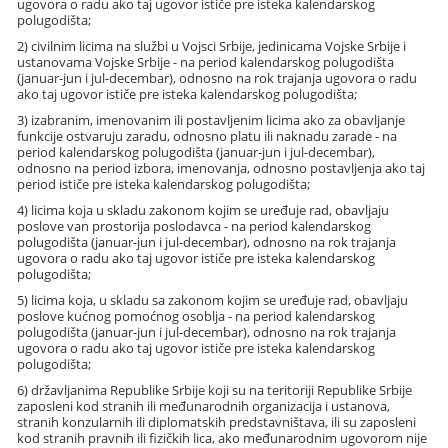
ugovora o radu ako taj ugovor ističe pre isteka kalendarskog
polugodišta;
2) civilnim licima na službi u Vojsci Srbije, jedinicama Vojske Srbije i
ustanovama Vojske Srbije - na period kalendarskog polugodišta
(januar-jun i jul-decembar), odnosno na rok trajanja ugovora o radu
ako taj ugovor ističe pre isteka kalendarskog polugodišta;
3) izabranim, imenovanim ili postavljenim licima ako za obavljanje
funkcije ostvaruju zaradu, odnosno platu ili naknadu zarade - na
period kalendarskog polugodišta (januar-jun i jul-decembar),
odnosno na period izbora, imenovanja, odnosno postavljenja ako taj
period ističe pre isteka kalendarskog polugodišta;
4) licima koja u skladu zakonom kojim se uređuje rad, obavljaju
poslove van prostorija poslodavca - na period kalendarskog
polugodišta (januar-jun i jul-decembar), odnosno na rok trajanja
ugovora o radu ako taj ugovor ističe pre isteka kalendarskog
polugodišta;
5) licima koja, u skladu sa zakonom kojim se uređuje rad, obavljaju
poslove kućnog pomoćnog osoblja - na period kalendarskog
polugodišta (januar-jun i jul-decembar), odnosno na rok trajanja
ugovora o radu ako taj ugovor ističe pre isteka kalendarskog
polugodišta;
6) državljanima Republike Srbije koji su na teritoriji Republike Srbije
zaposleni kod stranih ili međunarodnih organizacija i ustanova,
stranih konzularnih ili diplomatskih predstavništava, ili su zaposleni
kod stranih pravnih ili fizičkih lica, ako međunarodnim ugovorom nije