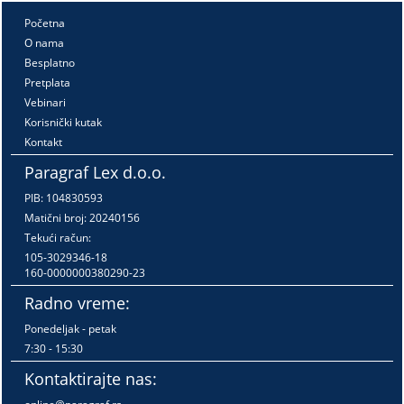
Početna
O nama
Besplatno
Pretplata
Vebinari
Korisnički kutak
Kontakt
Paragraf Lex d.o.o.
PIB: 104830593
Matični broj: 20240156
Tekući račun:
105-3029346-18
160-0000000380290-23
Radno vreme:
Ponedeljak - petak
7:30 - 15:30
Kontaktirajte nas: