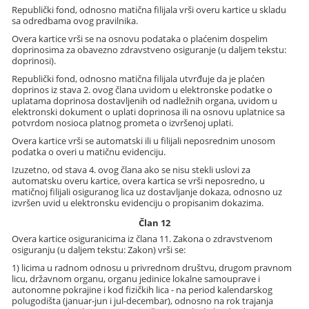
Republički fond, odnosno matična filijala vrši overu kartice u skladu
sa odredbama ovog pravilnika.
Overa kartice vrši se na osnovu podataka o plaćenim dospelim
doprinosima za obavezno zdravstveno osiguranje (u daljem tekstu:
doprinosi).
Republički fond, odnosno matična filijala utvrđuje da je plaćen
doprinos iz stava 2. ovog člana uvidom u elektronske podatke o
uplatama doprinosa dostavljenih od nadležnih organa, uvidom u
elektronski dokument o uplati doprinosa ili na osnovu uplatnice sa
potvrdom nosioca platnog prometa o izvršenoj uplati.
Overa kartice vrši se automatski ili u filijali neposrednim unosom
podatka o overi u matičnu evidenciju.
Izuzetno, od stava 4. ovog člana ako se nisu stekli uslovi za
automatsku overu kartice, overa kartica se vrši neposredno, u
matičnoj filijali osiguranog lica uz dostavljanje dokaza, odnosno uz
izvršen uvid u elektronsku evidenciju o propisanim dokazima.
Član 12
Overa kartice osiguranicima iz člana 11. Zakona o zdravstvenom
osiguranju (u daljem tekstu: Zakon) vrši se:
1) licima u radnom odnosu u privrednom društvu, drugom pravnom
licu, državnom organu, organu jedinice lokalne samouprave i
autonomne pokrajine i kod fizičkih lica - na period kalendarskog
polugodišta (januar-jun i jul-decembar), odnosno na rok trajanja