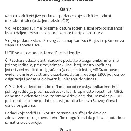
Član 7
Kartica sadrži vidljive podatke i podatke koje sadrži kontaktni
mikrokontroler (u daljem tekstu: ČIP).
Vidljivi podaci su: ime, prezime, datum rođenja, lični broj osiguranog
lica (u daljem tekstu: LBO), broj kartice i serijski broj ČIP-a.
Vidljivi podaci iz stava 2. ovog člana napisani su i Brajevim pismom za
slepa i slabovida lica.
U ČIP se unose podaci iz matične evidencije.
ČIP sadrži sledeće identifikacione podatke o osiguraniku: ime, ime
jednog roditelja, prezime, adresa (ulica i broj, mesto i opština),
jedinstveni matični broj građana (u daljem tekstu: JMBG), odnosno
evidencioni broj za strane državljane, datum rođenja, LBO, pol, osnov
osiguranja i podatke o obvezniku plaćanja doprinosa.
ČIP sadrži sledeće podatke o članu porodice osiguranika: ime, ime
jednog roditelja, prezime, adresa (ulica i broj, mesto i opština), JMBG,
odnosno evidencioni broj za strane državljane, datum rođenja, LBO,
pol, identifikacione podatke o osiguraniku iz stava 5. ovog člana i
osnov osiguranja.
Podaci koje sadrži ČIP koriste se samo u slučaju da davalac
zdravstvene usluge nema tehničke mogućnosti da pristupi podacima
iz matične evidencije.
Član 8