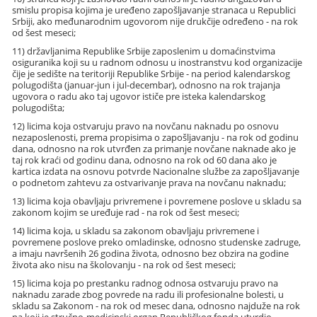
smislu propisa kojima je uređeno zapošljavanje stranaca u Republici
Srbiji, ako međunarodnim ugovorom nije drukčije određeno - na rok
od šest meseci;
11) državljanima Republike Srbije zaposlenim u domaćinstvima
osiguranika koji su u radnom odnosu u inostranstvu kod organizacije
čije je sedište na teritoriji Republike Srbije - na period kalendarskog
polugodišta (januar-jun i jul-decembar), odnosno na rok trajanja
ugovora o radu ako taj ugovor ističe pre isteka kalendarskog
polugodišta;
12) licima koja ostvaruju pravo na novčanu naknadu po osnovu
nezaposlenosti, prema propisima o zapošljavanju - na rok od godinu
dana, odnosno na rok utvrđen za primanje novčane naknade ako je
taj rok kraći od godinu dana, odnosno na rok od 60 dana ako je
kartica izdata na osnovu potvrde Nacionalne službe za zapošljavanje
o podnetom zahtevu za ostvarivanje prava na novčanu naknadu;
13) licima koja obavljaju privremene i povremene poslove u skladu sa
zakonom kojim se uređuje rad - na rok od šest meseci;
14) licima koja, u skladu sa zakonom obavljaju privremene i
povremene poslove preko omladinske, odnosno studenske zadruge,
a imaju navršenih 26 godina života, odnosno bez obzira na godine
života ako nisu na školovanju - na rok od šest meseci;
15) licima koja po prestanku radnog odnosa ostvaruju pravo na
naknadu zarade zbog povrede na radu ili profesionalne bolesti, u
skladu sa Zakonom - na rok od mesec dana, odnosno najduže na rok
na koji je stručno-medicinski organ Republičkog fonda utvrdio