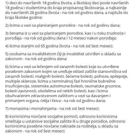
1) deci do navršenih 18 godina života, a školskoj deci posle navršenih
18 godina i studentima do kraja propisanog školovanja, a najkasnije
do navršenih 26 godina života - na rok od godinu dana, a najduže do
kraja školske godine;
2) licima u vezi sa planiranjem porodice - na rok od godinu dana;
3) ženama iz u vezi sa planiranjem porodice, kao i u toku trudnoće i
porođaja - na rok od godinu dana i 12 meseci nakon porođaja;
4) licima starijim od 65 godina života - na rok od šest meseci;
5) osobama sa invaliditetom čiji je invaliditet utvrđen u skladu sa
zakonom - na rok od godinu dana;
6) licima u vezi sa lečenjem od zaraznih bolesti koje su utvrđene
posebnim zakonom kojim se uređuje oblast zaštite stanovništva od
zaraznih bolesti, malignih bolesti, šećerne bolesti, psihoze, epilepsije,
multiple skleroze, licima u terminalnoj fazi hronične bubrežne
insuficijencije, sistemske autoimune bolesti, reumatske groznice,
bolesti zavisnosti, obolelima od retkih bolesti, kao i licima
obuhvaćenim zdravstvenom zaštitom u vezi sa davanjem i
primanjem organa, ćelija i tkiva - na rok od godinu dana;
7) monasima i monahinjama - na rok od šest meseci;
8) korisnicima novčane socijalne pomoći, odnosno korisnicima
smeštaja u ustanove socijalne zaštite ili u druge porodice, odnosno
korisnicima posebne novčane naknade za roditelja, u skladu sa
zakonom - na rok od šest meseci;