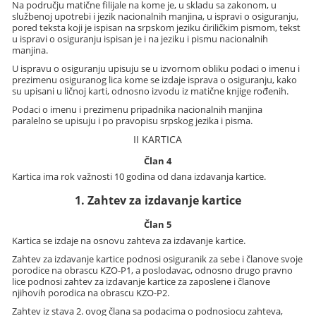
Na području matične filijale na kome je, u skladu sa zakonom, u
službenoj upotrebi i jezik nacionalnih manjina, u ispravi o osiguranju,
pored teksta koji je ispisan na srpskom jeziku ćiriličkim pismom, tekst
u ispravi o osiguranju ispisan je i na jeziku i pismu nacionalnih
manjina.
U ispravu o osiguranju upisuju se u izvornom obliku podaci o imenu i
prezimenu osiguranog lica kome se izdaje isprava o osiguranju, kako
su upisani u ličnoj karti, odnosno izvodu iz matične knjige rođenih.
Podaci o imenu i prezimenu pripadnika nacionalnih manjina
paralelno se upisuju i po pravopisu srpskog jezika i pisma.
II KARTICA
Član 4
Kartica ima rok važnosti 10 godina od dana izdavanja kartice.
1. Zahtev za izdavanje kartice
Član 5
Kartica se izdaje na osnovu zahteva za izdavanje kartice.
Zahtev za izdavanje kartice podnosi osiguranik za sebe i članove svoje
porodice na obrascu KZO-P1, a poslodavac, odnosno drugo pravno
lice podnosi zahtev za izdavanje kartice za zaposlene i članove
njihovih porodica na obrascu KZO-P2.
Zahtev iz stava 2. ovog člana sa podacima o podnosiocu zahteva,