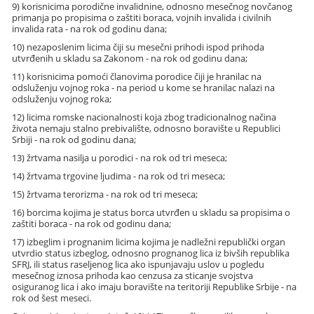
9) korisnicima porodične invalidnine, odnosno mesečnog novčanog
primanja po propisima o zaštiti boraca, vojnih invalida i civilnih
invalida rata - na rok od godinu dana;
10) nezaposlenim licima čiji su mesečni prihodi ispod prihoda
utvrđenih u skladu sa Zakonom - na rok od godinu dana;
11) korisnicima pomoći članovima porodice čiji je hranilac na
odsluženju vojnog roka - na period u kome se hranilac nalazi na
odsluženju vojnog roka;
12) licima romske nacionalnosti koja zbog tradicionalnog načina
života nemaju stalno prebivalište, odnosno boravište u Republici
Srbiji - na rok od godinu dana;
13) žrtvama nasilja u porodici - na rok od tri meseca;
14) žrtvama trgovine ljudima - na rok od tri meseca;
15) žrtvama terorizma - na rok od tri meseca;
16) borcima kojima je status borca utvrđen u skladu sa propisima o
zaštiti boraca - na rok od godinu dana;
17) izbeglim i prognanim licima kojima je nadležni republički organ
utvrdio status izbeglog, odnosno prognanog lica iz bivših republika
SFRJ, ili status raseljenog lica ako ispunjavaju uslov u pogledu
mesečnog iznosa prihoda kao cenzusa za sticanje svojstva
osiguranog lica i ako imaju boravište na teritoriji Republike Srbije - na
rok od šest meseci.