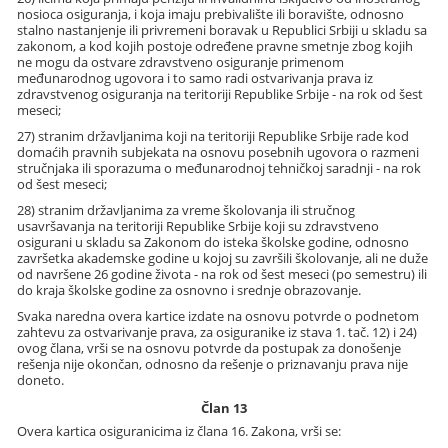
nosioca osiguranja, i koja imaju prebivalište ili boravište, odnosno
stalno nastanjenje ili privremeni boravak u Republici Srbiji u skladu sa
zakonom, a kod kojih postoje određene pravne smetnje zbog kojih
ne mogu da ostvare zdravstveno osiguranje primenom
međunarodnog ugovora i to samo radi ostvarivanja prava iz
zdravstvenog osiguranja na teritoriji Republike Srbije - na rok od šest
meseci;
27) stranim državljanima koji na teritoriji Republike Srbije rade kod
domaćih pravnih subjekata na osnovu posebnih ugovora o razmeni
stručnjaka ili sporazuma o međunarodnoj tehničkoj saradnji - na rok
od šest meseci;
28) stranim državljanima za vreme školovanja ili stručnog
usavršavanja na teritoriji Republike Srbije koji su zdravstveno
osigurani u skladu sa Zakonom do isteka školske godine, odnosno
završetka akademske godine u kojoj su završili školovanje, ali ne duže
od navršene 26 godine života - na rok od šest meseci (po semestru) ili
do kraja školske godine za osnovno i srednje obrazovanje.
Svaka naredna overa kartice izdate na osnovu potvrde o podnetom
zahtevu za ostvarivanje prava, za osiguranike iz stava 1. tač. 12) i 24)
ovog člana, vrši se na osnovu potvrde da postupak za donošenje
rešenja nije okončan, odnosno da rešenje o priznavanju prava nije
doneto.
Član 13
Overa kartica osiguranicima iz člana 16. Zakona, vrši se: