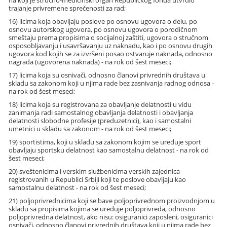
trajanje privremene sprečenosti za rad;
16) licima koja obavljaju poslove po osnovu ugovora o delu, po
osnovu autorskog ugovora, po osnovu ugovora o porodičnom
smeštaju prema propisima o socijalnoj zaštiti, ugovora o stručnom
osposobljavanju i usavršavanju uz naknadu, kao i po osnovu drugih
ugovora kod kojih se za izvršeni posao ostvaruje naknada, odnosno
nagrada (ugovorena naknada) - na rok od šest meseci;
17) licima koja su osnivači, odnosno članovi privrednih društava u
skladu sa zakonom koji u njima rade bez zasnivanja radnog odnosa -
na rok od šest meseci;
18) licima koja su registrovana za obavljanje delatnosti u vidu
zanimanja radi samostalnog obavljanja delatnosti i obavljanja
delatnosti slobodne profesije (preduzetnici), kao i samostalni
umetnici u skladu sa zakonom - na rok od šest meseci;
19) sportistima, koji u skladu sa zakonom kojim se uređuje sport
obavljaju sportsku delatnost kao samostalnu delatnost - na rok od
šest meseci;
20) sveštenicima i verskim službenicima verskih zajednica
registrovanih u Republici Srbiji koji te poslove obavljaju kao
samostalnu delatnost - na rok od šest meseci;
21) poljoprivrednicima koji se bave poljoprivrednom proizvodnjom u
skladu sa propisima kojima se uređuje poljoprivreda, odnosno
poljoprivredna delatnost, ako nisu: osiguranici zaposleni, osiguranici
osnivači, odnosno članovi privrednih društava koji u njima rade bez