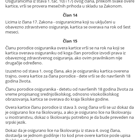
Osiguranicima iz stava 1. tač. 10) i 17) ovog člana, prilikom svake overe
kartice, vrši se provera mesečnih prihoda u skladu sa Zakonom.
Član 14
Licima iz člana 17. Zakona - osiguranicima koji su uključeni u
obavezno zdravstveno osiguranje, kartica se overava na rok od šest
meseci.
Član 15
Članu porodice osiguranika overa kartice vrši se na rok na koji se
kartica overava osiguraniku od koga član porodice izvodi prava iz
obaveznog zdravstvenog osiguranja, ako ovim pravilnikom nije
drugačije određeno.
Izuzetno od stava 1. ovog člana, ako je osiguraniku kartica overena
trajno, overa kartice za člana porodice - dete vrši se do navršenih 18
godina života.
Članu porodice osiguranika - detetu od navršenih 18 godina života za
vreme propisanog srednjoškolskog, odnosno visokoškolskog
obrazovanja, kartica se overava do kraja školske godine.
Overa kartice članu porodice iz stava 3. ovog člana vrši se uz dokaz da
je osigurano lice na školovanju, a ako je osigurano lice na školovanju
u inostranstvu, dokaz o školovanju potrebno je da bude preveden na
srpski jezik.
Dokaz da je osigurano lice na školovanju iz stava 4. ovog člana,
dostavlja se jednom godišnje i to kod prve overe kartice posle upisa