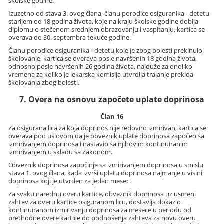
školske godine.
Izuzetno od stava 3. ovog člana, članu porodice osiguranika - detetu
starijem od 18 godina života, koje na kraju školske godine dobija
diplomu o stečenom srednjem obrazovanju i vaspitanju, kartica se
overava do 30. septembra tekuće godine.
Članu porodice osiguranika - detetu koje je zbog bolesti prekinulo
školovanje, kartica se overava posle navršenih 18 godina života,
odnosno posle navršenih 26 godina života, najduže za onoliko
vremena za koliko je lekarska komisija utvrdila trajanje prekida
školovanja zbog bolesti.
7. Overa na osnovu započete uplate doprinosa
Član 16
Za osigurana lica za koja doprinos nije redovno izmirivan, kartica se
overava pod uslovom da je obveznik uplate doprinosa započeo sa
izmirivanjem doprinosa i nastavio sa njihovim kontinuiranim
izmirivanjem u skladu sa Zakonom.
Obveznik doprinosa započinje sa izmirivanjem doprinosa u smislu
stava 1. ovog člana, kada izvrši uplatu doprinosa najmanje u visini
doprinosa koji je utvrđen za jedan mesec.
Za svaku narednu overu kartice, obveznik doprinosa uz usmeni
zahtev za overu kartice osiguranom licu, dostavlja dokaz o
kontinuiranom izmirivanju doprinosa za mesece u periodu od
prethodne overe kartice do podnošenja zahteva za novu overu