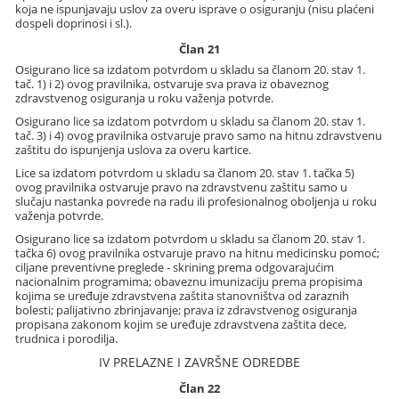
koja ne ispunjavaju uslov za overu isprave o osiguranju (nisu plaćeni
dospeli doprinosi i sl.).
Član 21
Osigurano lice sa izdatom potvrdom u skladu sa članom 20. stav 1.
tač. 1) i 2) ovog pravilnika, ostvaruje sva prava iz obaveznog
zdravstvenog osiguranja u roku važenja potvrde.
Osigurano lice sa izdatom potvrdom u skladu sa članom 20. stav 1.
tač. 3) i 4) ovog pravilnika ostvaruje pravo samo na hitnu zdravstvenu
zaštitu do ispunjenja uslova za overu kartice.
Lice sa izdatom potvrdom u skladu sa članom 20. stav 1. tačka 5)
ovog pravilnika ostvaruje pravo na zdravstvenu zaštitu samo u
slučaju nastanka povrede na radu ili profesionalnog oboljenja u roku
važenja potvrde.
Osigurano lice sa izdatom potvrdom u skladu sa članom 20. stav 1.
tačka 6) ovog pravilnika ostvaruje pravo na hitnu medicinsku pomoć;
ciljane preventivne preglede - skrining prema odgovarajućim
nacionalnim programima; obaveznu imunizaciju prema propisima
kojima se uređuje zdravstvena zaštita stanovništva od zaraznih
bolesti; palijativno zbrinjavanje; prava iz zdravstvenog osiguranja
propisana zakonom kojim se uređuje zdravstvena zaštita dece,
trudnica i porodilja.
IV PRELAZNE I ZAVRŠNE ODREDBE
Član 22