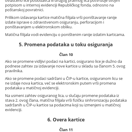
ovlašćeno lice poslodavca ili drugog pravnog lica potvrđuje svojim
potpisom u internoj evidenciji Republičkog fonda, odnosno na
poštanskoj povratnici.
Prilikom izdavanja kartice matična filijala vrši poništavanje ranije
izdate isprave o zdravstvenom osiguranju, perforacijom i
poništavanjem u elektronskom obliku.
Matična filijala vodi evidenciju o poništenim ranije izdatim karticama.
5. Promena podataka u toku osiguranja
Član 10
Ako se promene vidljivi podaci na kartici, osigurano lice je dužno da
podnese zahtev za izdavanje nove kartice u skladu sa članom 5. ovog
pravilnika.
Ako se promene podaci sadržani u ČIP-u kartice, osiguranom licu se
ne izdaje nova kartica, već se elektronskim putem vrši promena
podataka u matičnoj evidenciji.
Na usmeni zahtev osiguranog lica, u slučaju promene podataka iz
stava 2. ovog člana, matična filijala vrši fizičku sinhronizaciju podataka
sadržanih u ČIP-u kartice sa podacima koji su izmenjeni u matičnoj
evidenciji.
6. Overa kartice
Član 11