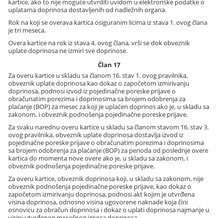
kartice, ako to nije moguće utvrditi uvidom u elektronske podatke o
uplatama doprinosa dostavljenih od nadležnih organa.
Rok na koji se overava kartica osiguranim licima iz stava 1. ovog člana
je tri meseca.
Overa kartice na rok iz stava 4. ovog člana, vrši se dok obveznik
uplate doprinosa ne izmiri sve doprinose.
Član 17
Za overu kartice u skladu sa članom 16. stav 1. ovog pravilnika,
obveznik uplate doprinosa kao dokaz o započetom izmirivanju
doprinosa, podnosi izvod iz pojedinačne poreske prijave o
obračunatim porezima i doprinosima sa brojem odobrenja za
plaćanje (BOP) za mesec za koji je uplaćen doprinos ako je, u skladu sa
zakonom, i obveznik podnošenja pojedinačne poreske prijave.
Za svaku narednu overu kartice u skladu sa članom stavom 16. stav 3.
ovog pravilnika, obveznik uplate doprinosa dostavlja izvod iz
pojedinačne poreske prijave o obračunatim porezima i doprinosima
sa brojem odobrenja za plaćanje (BOP) za perioda od poslednje overe
kartica do momenta nove overe ako je, u skladu sa zakonom, i
obveznik podnošenja pojedinačne poreske prijave.
Za overu kartice, obveznik doprinosa koji, u skladu sa zakonom, nije
obveznik podnošenja pojedinačne poreske prijave, kao dokaz o
započetom izmirivanju doprinosa, podnosi akt kojim je utvrđena
visina doprinosa, odnosno visina ugovorene naknade koja čini
osnovicu za obračun doprinosa i dokaz o uplati doprinosa najmanje u
visini utvrđenog mesečnog iznosa doprinosa.