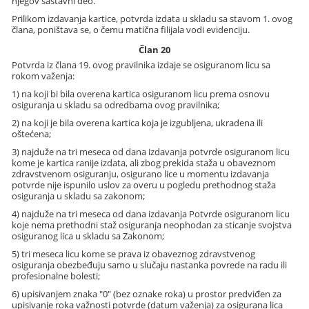
njegov sastavni deo.
Prilikom izdavanja kartice, potvrda izdata u skladu sa stavom 1. ovog
člana, poništava se, o čemu matična filijala vodi evidenciju.
Član 20
Potvrda iz člana 19. ovog pravilnika izdaje se osiguranom licu sa
rokom važenja:
1) na koji bi bila overena kartica osiguranom licu prema osnovu
osiguranja u skladu sa odredbama ovog pravilnika;
2) na koji je bila overena kartica koja je izgubljena, ukradena ili
oštećena;
3) najduže na tri meseca od dana izdavanja potvrde osiguranom licu
kome je kartica ranije izdata, ali zbog prekida staža u obaveznom
zdravstvenom osiguranju, osigurano lice u momentu izdavanja
potvrde nije ispunilo uslov za overu u pogledu prethodnog staža
osiguranja u skladu sa zakonom;
4) najduže na tri meseca od dana izdavanja Potvrde osiguranom licu
koje nema prethodni staž osiguranja neophodan za sticanje svojstva
osiguranog lica u skladu sa Zakonom;
5) tri meseca licu kome se prava iz obaveznog zdravstvenog
osiguranja obezbeđuju samo u slučaju nastanka povrede na radu ili
profesionalne bolesti;
6) upisivanjem znaka "0" (bez oznake roka) u prostor predviđen za
upisivanje roka važnosti potvrde (datum važenja) za osigurana lica