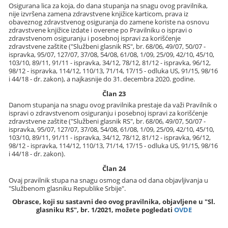
Osigurana lica za koja, do dana stupanja na snagu ovog pravilnika,
nije izvršena zamena zdravstvene knjižice karticom, prava iz
obaveznog zdravstvenog osiguranja do zamene koriste na osnovu
zdravstvene knjižice izdate i overene po Pravilniku o ispravi o
zdravstvenom osiguranju i posebnoj ispravi za korišćenje
zdravstvene zaštite ("Službeni glasnik RS", br. 68/06, 49/07, 50/07 -
ispravka, 95/07, 127/07, 37/08, 54/08, 61/08, 1/09, 25/09, 42/10, 45/10,
103/10, 89/11, 91/11 - ispravka, 34/12, 78/12, 81/12 - ispravka, 96/12,
98/12 - ispravka, 114/12, 110/13, 71/14, 17/15 - odluka US, 91/15, 98/16
i 44/18 - dr. zakon), a najkasnije do 31. decembra 2020. godine.
Član 23
Danom stupanja na snagu ovog pravilnika prestaje da važi Pravilnik o
ispravi o zdravstvenom osiguranju i posebnoj ispravi za korišćenje
zdravstvene zaštite ("Službeni glasnik RS", br. 68/06, 49/07, 50/07 -
ispravka, 95/07, 127/07, 37/08, 54/08, 61/08, 1/09, 25/09, 42/10, 45/10,
103/10, 89/11, 91/11 - ispravka, 34/12, 78/12, 81/12 - ispravka, 96/12,
98/12 - ispravka, 114/12, 110/13, 71/14, 17/15 - odluka US, 91/15, 98/16
i 44/18 - dr. zakon).
Član 24
Ovaj pravilnik stupa na snagu osmog dana od dana objavljivanja u
"Službenom glasniku Republike Srbije".
Obrasce, koji su sastavni deo ovog pravilnika, objavljene u "Sl.
glasniku RS", br. 1/2021, možete pogledati
OVDE