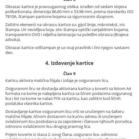
Obrazac kartice je pravougaonog oblika, izrađen od sedam slojeva
polikarbonata, dimenzija 86,60 mm x 53,98 mm, prema standardu ISO
7810A, štampan pantone bojama sa sigurnosnim dizajnom.
Zaštitni elementi na obrascu kartice su: gijoš linije, mikrotekst, iris
štampa, UV nevidljiva boja, sito štampa optički varijabilnim bojama,
transparentni OVD i reljefna laminacija na poleđini obrasca (Brajeva
azbuka).
Obrazac kartice odštampan je uz ovaj pravilnik i čini njegov sastavni
deo.
4. Izdavanje kartice
Član 9
Karticu aktivira matična filijala i izdaje je osiguranom licu.
Osiguranom licu se dostavlja aktivirana kartica u koverti sa listom A4
formata na kome je nalepljena kartica sa ličnim podacima osiguranog
lica i list na kome se nalazi PIN za karticu, kao zaštitni kod ličnih
podataka vlasnika kartice.
Dostavljanje kartice osiguranom licu vrši se uručenjem na šalteru
matične filijale, ličnom dostavom na kućnu adresu ili uručenjem
ovlašćenom licu poslodavca za zaposlene i članove njihovih porodica,
odnosno ovlašćenom licu drugog pravnog lica.
Prijem koverte iz stava 2. ovog člana, osigurano lice, odnosno