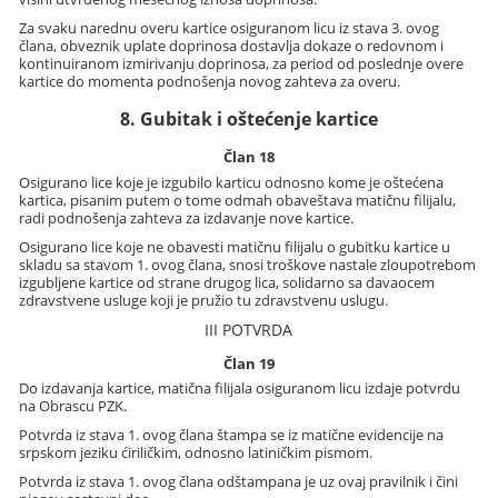
Za svaku narednu overu kartice osiguranom licu iz stava 3. ovog
člana, obveznik uplate doprinosa dostavlja dokaze o redovnom i
kontinuiranom izmirivanju doprinosa, za period od poslednje overe
kartice do momenta podnošenja novog zahteva za overu.
8. Gubitak i oštećenje kartice
Član 18
Osigurano lice koje je izgubilo karticu odnosno kome je oštećena
kartica, pisanim putem o tome odmah obaveštava matičnu filijalu,
radi podnošenja zahteva za izdavanje nove kartice.
Osigurano lice koje ne obavesti matičnu filijalu o gubitku kartice u
skladu sa stavom 1. ovog člana, snosi troškove nastale zloupotrebom
izgubljene kartice od strane drugog lica, solidarno sa davaocem
zdravstvene usluge koji je pružio tu zdravstvenu uslugu.
III POTVRDA
Član 19
Do izdavanja kartice, matična filijala osiguranom licu izdaje potvrdu
na Obrascu PZK.
Potvrda iz stava 1. ovog člana štampa se iz matične evidencije na
srpskom jeziku ćiriličkim, odnosno latiničkim pismom.
Potvrda iz stava 1. ovog člana odštampana je uz ovaj pravilnik i čini