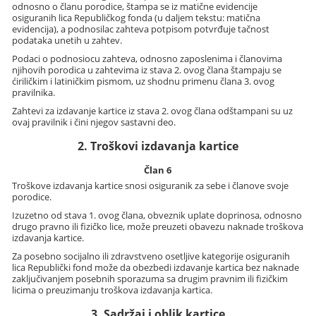
odnosno o članu porodice, štampa se iz matične evidencije
osiguranih lica Republičkog fonda (u daljem tekstu: matična
evidencija), a podnosilac zahteva potpisom potvrđuje tačnost
podataka unetih u zahtev.
Podaci o podnosiocu zahteva, odnosno zaposlenima i članovima
njihovih porodica u zahtevima iz stava 2. ovog člana štampaju se
ćiriličkim i latiničkim pismom, uz shodnu primenu člana 3. ovog
pravilnika.
Zahtevi za izdavanje kartice iz stava 2. ovog člana odštampani su uz
ovaj pravilnik i čini njegov sastavni deo.
2. Troškovi izdavanja kartice
Član 6
Troškove izdavanja kartice snosi osiguranik za sebe i članove svoje
porodice.
Izuzetno od stava 1. ovog člana, obveznik uplate doprinosa, odnosno
drugo pravno ili fizičko lice, može preuzeti obavezu naknade troškova
izdavanja kartice.
Za posebno socijalno ili zdravstveno osetljive kategorije osiguranih
lica Republički fond može da obezbedi izdavanje kartica bez naknade
zaključivanjem posebnih sporazuma sa drugim pravnim ili fizičkim
licima o preuzimanju troškova izdavanja kartica.
3. Sadržaj i oblik kartice