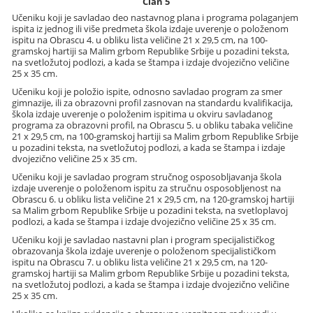
Član 5
Učeniku koji je savladao deo nastavnog plana i programa polaganjem
ispita iz jednog ili više predmeta škola izdaje uverenje o položenom
ispitu na Obrascu 4. u obliku lista veličine 21 x 29,5 cm, na 100-
gramskoj hartiji sa Malim grbom Republike Srbije u pozadini teksta,
na svetložutoj podlozi, a kada se štampa i izdaje dvojezično veličine
25 x 35 cm.
Učeniku koji je položio ispite, odnosno savladao program za smer
gimnazije, ili za obrazovni profil zasnovan na standardu kvalifikacija,
škola izdaje uverenje o položenim ispitima u okviru savladanog
programa za obrazovni profil, na Obrascu 5. u obliku tabaka veličine
21 x 29,5 cm, na 100-gramskoj hartiji sa Malim grbom Republike Srbije
u pozadini teksta, na svetložutoj podlozi, a kada se štampa i izdaje
dvojezično veličine 25 x 35 cm.
Učeniku koji je savladao program stručnog osposobljavanja škola
izdaje uverenje o položenom ispitu za stručnu osposobljenost na
Obrascu 6. u obliku lista veličine 21 x 29,5 cm, na 120-gramskoj hartiji
sa Malim grbom Republike Srbije u pozadini teksta, na svetloplavoj
podlozi, a kada se štampa i izdaje dvojezično veličine 25 x 35 cm.
Učeniku koji je savladao nastavni plan i program specijalističkog
obrazovanja škola izdaje uverenje o položenom specijalističkom
ispitu na Obrascu 7. u obliku lista veličine 21 x 29,5 cm, na 120-
gramskoj hartiji sa Malim grbom Republike Srbije u pozadini teksta,
na svetložutoj podlozi, a kada se štampa i izdaje dvojezično veličine
25 x 35 cm.