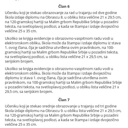
Član 6
Učeniku koji je stekao obrazovanje za rad u trajanju od dve godine
škola izdaje diplomu na Obrascu 8. u obliku lista veličine 21 x 29,5 cm,
na 120-gramskoj hartiji sa Malim grbom Republike Srbije u pozadini
teksta, na svetloplavoj podlozi, a kada se štampa i izdaje dvojezično
veličine 25 x 35 cm.
Ukoliko se knjiga evidencije o obrazovno-vaspitnom radu vodi u
elektronskom obliku, škola može da štampa i izdaje diplomu iz stava
1. ovog člana, čija je sadržina utvrđena ovim pravilnikom, na 100-
gramskoj hartiji sa Malim grbom Republike Srbije u pozadini teksta,
na svetloplavoj podlozi, u obliku lista veličine 21 x 29,5 cm, sa
serijskim brojem.
Ukoliko se knjiga evidencije o obrazovno-vaspitnom radu vodi u
elektronskom obliku, škola može da štampa i izdaje dvojezičnu
diplomu iz stava 1. ovog člana, čija je sadržina utvrđena ovim
pravilnikom, na 100-gramskoj hartiji sa Malim grbom Republike Srbije
u pozadini teksta, na svetloplavoj podlozi, u obliku lista veličine 21 x
29,5 cm, sa serijskim brojem.
Član 7
Učeniku koji je stekao srednje obrazovanje u trajanju od tri godine
škola izdaje diplomu na Obrascu 9. u obliku lista veličine 21 x 29,5 cm,
na 120-gramskoj hartiji sa Malim grbom Republike Srbije u pozadini
teksta, na svetloplavoj podlozi, a kada se štampa i izdaje dvojezično
veličine 25 x 35 cm.