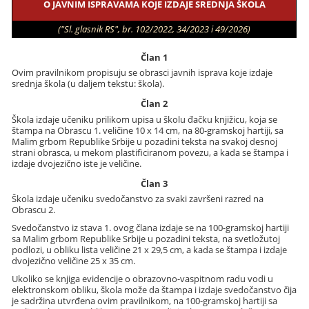
O JAVNIM ISPRAVAMA KOJE IZDAJE SREDNJA ŠKOLA
("Sl. glasnik RS", br. 102/2022, 34/2023 i 49/2026)
Član 1
Ovim pravilnikom propisuju se obrasci javnih isprava koje izdaje
srednja škola (u daljem tekstu: škola).
Član 2
Škola izdaje učeniku prilikom upisa u školu đačku knjižicu, koja se
štampa na Obrascu 1. veličine 10 x 14 cm, na 80-gramskoj hartiji, sa
Malim grbom Republike Srbije u pozadini teksta na svakoj desnoj
strani obrasca, u mekom plastificiranom povezu, a kada se štampa i
izdaje dvojezično iste je veličine.
Član 3
Škola izdaje učeniku svedočanstvo za svaki završeni razred na
Obrascu 2.
Svedočanstvo iz stava 1. ovog člana izdaje se na 100-gramskoj hartiji
sa Malim grbom Republike Srbije u pozadini teksta, na svetložutoj
podlozi, u obliku lista veličine 21 x 29,5 cm, a kada se štampa i izdaje
dvojezično veličine 25 x 35 cm.
Ukoliko se knjiga evidencije o obrazovno-vaspitnom radu vodi u
elektronskom obliku, škola može da štampa i izdaje svedočanstvo čija
je sadržina utvrđena ovim pravilnikom, na 100-gramskoj hartiji sa