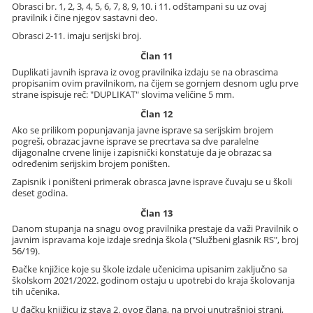
Obrasci br. 1, 2, 3, 4, 5, 6, 7, 8, 9, 10. i 11. odštampani su uz ovaj
pravilnik i čine njegov sastavni deo.
Obrasci 2-11. imaju serijski broj.
Član 11
Duplikati javnih isprava iz ovog pravilnika izdaju se na obrascima
propisanim ovim pravilnikom, na čijem se gornjem desnom uglu prve
strane ispisuje reč: "DUPLIKAT" slovima veličine 5 mm.
Član 12
Ako se prilikom popunjavanja javne isprave sa serijskim brojem
pogreši, obrazac javne isprave se precrtava sa dve paralelne
dijagonalne crvene linije i zapisnički konstatuje da je obrazac sa
određenim serijskim brojem poništen.
Zapisnik i poništeni primerak obrasca javne isprave čuvaju se u školi
deset godina.
Član 13
Danom stupanja na snagu ovog pravilnika prestaje da važi Pravilnik o
javnim ispravama koje izdaje srednja škola ("Službeni glasnik RS", broj
56/19).
Đačke knjižice koje su škole izdale učenicima upisanim zaključno sa
školskom 2021/2022. godinom ostaju u upotrebi do kraja školovanja
tih učenika.
U đačku knjižicu iz stava 2. ovog člana, na prvoj unutrašnjoj strani,