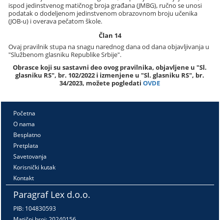
ispod jedinstvenog matičnog broja građana (JMBG), ručno se unosi
podatak o dodeljenom jedinstvenom obrazovnom broju učenika
(JOB-u) i overava pečatom škole.
Član 14
Ovaj pravilnik stupa na snagu narednog dana od dana objavljivanja u
"Službenom glasniku Republike Srbije".
Obrasce koji su sastavni deo ovog pravilnika, objavljene u "Sl.
glasniku RS", br. 102/2022 i izmenjene u "Sl. glasniku RS", br.
34/2023, možete pogledati
OVDE
Početna
O nama
Besplatno
Pretplata
Savetovanja
Korisnički kutak
Kontakt
Paragraf Lex d.o.o.
PIB: 104830593
Matični broj: 20240156