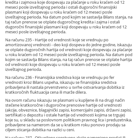
kredita i zajmova koje dospevaju za plaćanje u roku kraćem od 12
meseci posle izveštajnog perioda i ostali dugoročni finansijski
plasmani koji dospevaju u roku kraćem od 12 meseci posle
izveštajnog perioda. Na datum pod kojim se sastavlja Bilans stanja, na
taj račun prenose se otplate dugoročnog kredita i zajma i ostali
dugoročni finansijski plasmani koji dospevaju u roku kraćem od 12
meseci posle izveštajnog perioda.
Na računu 235 - Hartije od vrednosti koje se vrednuju po
amortizovanoj vrednosti - deo koji dospeva do jedne godine, iskazuju
se otplate dugoročnih hartija od vrednosti koje dospevaju za plaćanje
u roku kraćem od 12 meseci posle izveštajnog perioda. Na datum pod
kojim se sastavlja Bilans stanja, na taj račun prenose se otplate hartija
od vrednosti koje dospevaju u roku kraćem od 12 meseci posle
izveštajnog perioda.
Na računu 236 - Finansijska sredstva koja se vrednuju po fer
vrednosti kroz Bilans uspeha, iskazuju se finansijska sredstva
pribavljena ili nastala prvenstveno u svrhe ostvarivanja dobitka iz
kratkoročnih fluktuacija cena ili marže dilera.
Na ovom računu iskazuju se plasmani u kupljene ili na drugi način
stečene kratkoročne i dugoročne prenosive hartije od vrednosti
(akcije, obveznice, blagajnički zapisi, komercijalni zapisi, državni zapisi,
sertifikati o depozitu i ostale hartije od vrednosti kojima se trguje)
koje su, u skladu sa poslovnom politikom pravnog lica i preduzetnika,
pribavljene sa namerom da se u kratkom roku ponovo prodaju sa
ciljem sticanja dobitka na razlici u ceni.
Na računu 237 - Otkupljene sopstvene akcije namenjene prodaji ili