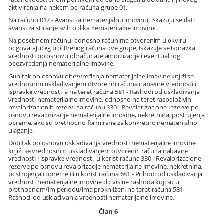
aktiviranja na nekom od računa grupe 01.
Na računu 017 - Avansi za nematerijalnu imovinu, iskazuju se dati
avansi za sticanje svih oblika nematerijalne imovine.
Na posebnom računu, odnosno računima otvorenim u okviru
odgovarajućeg trocifrenog računa ove grupe, iskazuje se ispravka
vrednosti po osnovu obračunate amortizacije i eventualnog
obezvređenja nematerijalne imovine.
Gubitak po osnovu obezvređenja nematerijalne imovine knjiži se
vrednosnim usklađivanjem otvorenih računa nabavne vrednosti i
ispravke vrednosti, a na teret računa 581 - Rashodi od usklađivanja
vrednosti nematerijalne imovine, odnosno na teret raspoloživih
revalorizacionih rezervi na računu 330 - Revalorizacione rezerve po
osnovu revalorizacije nematerijalne imovine, nekretnina, postrojenja i
opreme, ako su prethodno formirane za konkretno nematerijalno
ulaganje.
Dobitak po osnovu usklađivanja vrednosti nematerijalne imovine
knjiži se vrednosnim usklađivanjem otvorenih računa nabavne
vrednosti i ispravke vrednosti, u korist računa 330 - Revalorizacione
rezerve po osnovu revalorizacije nematerijalne imovine, nekretnina,
postrojenja i opreme ili u korist računa 681 - Prihodi od usklađivanja
vrednosti nematerijalne imovine do visine rashoda koji su u
prethodnom/im periodu/ima proknjiženi na teret računa 581 -
Rashodi od usklađivanja vrednosti nematerijalne imovine.
Član 6