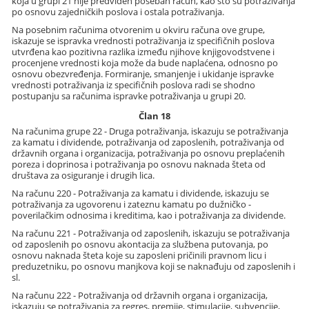
koja u grupi 21 nije predviđen poseban račun, kao što su potraživanja
po osnovu zajedničkih poslova i ostala potraživanja.
Na posebnim računima otvorenim u okviru računa ove grupe,
iskazuje se ispravka vrednosti potraživanja iz specifičnih poslova
utvrđena kao pozitivna razlika između njihove knjigovodstvene i
procenjene vrednosti koja može da bude naplaćena, odnosno po
osnovu obezvređenja. Formiranje, smanjenje i ukidanje ispravke
vrednosti potraživanja iz specifičnih poslova radi se shodno
postupanju sa računima ispravke potraživanja u grupi 20.
Član 18
Na računima grupe 22 - Druga potraživanja, iskazuju se potraživanja
za kamatu i dividende, potraživanja od zaposlenih, potraživanja od
državnih organa i organizacija, potraživanja po osnovu preplaćenih
poreza i doprinosa i potraživanja po osnovu naknada šteta od
društava za osiguranje i drugih lica.
Na računu 220 - Potraživanja za kamatu i dividende, iskazuju se
potraživanja za ugovorenu i zateznu kamatu po dužničko -
poverilačkim odnosima i kreditima, kao i potraživanja za dividende.
Na računu 221 - Potraživanja od zaposlenih, iskazuju se potraživanja
od zaposlenih po osnovu akontacija za službena putovanja, po
osnovu naknada šteta koje su zaposleni pričinili pravnom licu i
preduzetniku, po osnovu manjkova koji se naknađuju od zaposlenih i
sl.
Na računu 222 - Potraživanja od državnih organa i organizacija,
iskazuju se potraživanja za regres, premije, stimulacije, subvencije,