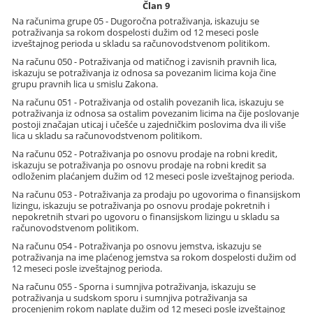
Član 9
Na računima grupe 05 - Dugoročna potraživanja, iskazuju se
potraživanja sa rokom dospelosti dužim od 12 meseci posle
izveštajnog perioda u skladu sa računovodstvenom politikom.
Na računu 050 - Potraživanja od matičnog i zavisnih pravnih lica,
iskazuju se potraživanja iz odnosa sa povezanim licima koja čine
grupu pravnih lica u smislu Zakona.
Na računu 051 - Potraživanja od ostalih povezanih lica, iskazuju se
potraživanja iz odnosa sa ostalim povezanim licima na čije poslovanje
postoji značajan uticaj i učešće u zajedničkim poslovima dva ili više
lica u skladu sa računovodstvenom politikom.
Na računu 052 - Potraživanja po osnovu prodaje na robni kredit,
iskazuju se potraživanja po osnovu prodaje na robni kredit sa
odloženim plaćanjem dužim od 12 meseci posle izveštajnog perioda.
Na računu 053 - Potraživanja za prodaju po ugovorima o finansijskom
lizingu, iskazuju se potraživanja po osnovu prodaje pokretnih i
nepokretnih stvari po ugovoru o finansijskom lizingu u skladu sa
računovodstvenom politikom.
Na računu 054 - Potraživanja po osnovu jemstva, iskazuju se
potraživanja na ime plaćenog jemstva sa rokom dospelosti dužim od
12 meseci posle izveštajnog perioda.
Na računu 055 - Sporna i sumnjiva potraživanja, iskazuju se
potraživanja u sudskom sporu i sumnjiva potraživanja sa
procenjenim rokom naplate dužim od 12 meseci posle izveštajnog