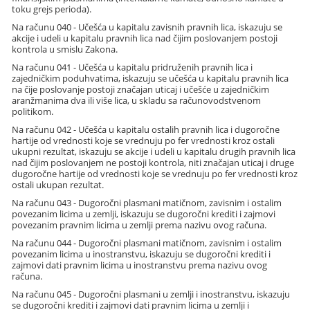
toku grejs perioda).
Na računu 040 - Učešća u kapitalu zavisnih pravnih lica, iskazuju se
akcije i udeli u kapitalu pravnih lica nad čijim poslovanjem postoji
kontrola u smislu Zakona.
Na računu 041 - Učešća u kapitalu pridruženih pravnih lica i
zajedničkim poduhvatima, iskazuju se učešća u kapitalu pravnih lica
na čije poslovanje postoji značajan uticaj i učešće u zajedničkim
aranžmanima dva ili više lica, u skladu sa računovodstvenom
politikom.
Na računu 042 - Učešća u kapitalu ostalih pravnih lica i dugoročne
hartije od vrednosti koje se vrednuju po fer vrednosti kroz ostali
ukupni rezultat, iskazuju se akcije i udeli u kapitalu drugih pravnih lica
nad čijim poslovanjem ne postoji kontrola, niti značajan uticaj i druge
dugoročne hartije od vrednosti koje se vrednuju po fer vrednosti kroz
ostali ukupan rezultat.
Na računu 043 - Dugoročni plasmani matičnom, zavisnim i ostalim
povezanim licima u zemlji, iskazuju se dugoročni krediti i zajmovi
povezanim pravnim licima u zemlji prema nazivu ovog računa.
Na računu 044 - Dugoročni plasmani matičnom, zavisnim i ostalim
povezanim licima u inostranstvu, iskazuju se dugoročni krediti i
zajmovi dati pravnim licima u inostranstvu prema nazivu ovog
računa.
Na računu 045 - Dugoročni plasmani u zemlji i inostranstvu, iskazuju
se dugoročni krediti i zajmovi dati pravnim licima u zemlji i