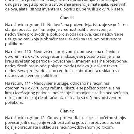
usluga se mogu opredeliti za vođenje evidencije materijala, rezervnih
delova, alata i sitnog inventara u okviru grupe 10 ili u okviru klase 9.
Član 11
Na računima grupe 11 - Nedovršena proizvodnja, iskazuje se početno
stanje i povećanje ili smanjenje vrednosti zaliha proizvodnje,
nedovršene proizvodnje, poluproizvoda i delova, kao i nedovršene
usluge po ceni koja je obračunata u skladu sa računovodstvenom
politikom.
Na računu 110 - Nedovršena proizvodnja, odnosno na računima
otvorenim u okviru ovog računa, iskazuje se početno stanje, a na
kraju izveštajnog perioda - povećanje ili smanjenje zaliha proizvodnje,
nedovršenih proizvoda, poluproizvoda i delova (u daljem tekstu:
nedovršena proizvodnja), po ceni koja je obračunata u skladu sa
računovodstvenom politikom.
Na računu 111 - Nedovršene usluge, odnosno na računima
otvorenim u okviru ovog računa, iskazuje se početno stanje, a na
kraju izveštajnog perioda - povećanje ili smanjenje zaliha nedovršenih
usluga po ceni koja je obračunata u skladu sa računovodstvenom
politikom.
Član 12
Na računima grupe 12 - Gotovi proizvodi, iskazuje se početno stanje,
povećanje ili smanjenje vrednosti zaliha gotovih proizvoda po ceni
koja je obračunata u skladu sa računovodstvenom politikom.