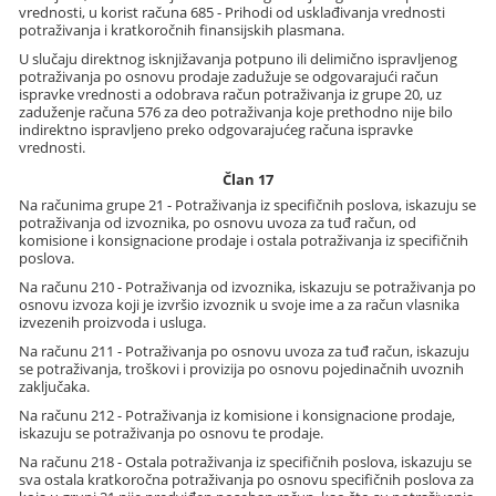
vrednosti, u korist računa 685 - Prihodi od usklađivanja vrednosti
potraživanja i kratkoročnih finansijskih plasmana.
U slučaju direktnog isknjižavanja potpuno ili delimično ispravljenog
potraživanja po osnovu prodaje zadužuje se odgovarajući račun
ispravke vrednosti a odobrava račun potraživanja iz grupe 20, uz
zaduženje računa 576 za deo potraživanja koje prethodno nije bilo
indirektno ispravljeno preko odgovarajućeg računa ispravke
vrednosti.
Član 17
Na računima grupe 21 - Potraživanja iz specifičnih poslova, iskazuju se
potraživanja od izvoznika, po osnovu uvoza za tuđ račun, od
komisione i konsignacione prodaje i ostala potraživanja iz specifičnih
poslova.
Na računu 210 - Potraživanja od izvoznika, iskazuju se potraživanja po
osnovu izvoza koji je izvršio izvoznik u svoje ime a za račun vlasnika
izvezenih proizvoda i usluga.
Na računu 211 - Potraživanja po osnovu uvoza za tuđ račun, iskazuju
se potraživanja, troškovi i provizija po osnovu pojedinačnih uvoznih
zaključaka.
Na računu 212 - Potraživanja iz komisione i konsignacione prodaje,
iskazuju se potraživanja po osnovu te prodaje.
Na računu 218 - Ostala potraživanja iz specifičnih poslova, iskazuju se
sva ostala kratkoročna potraživanja po osnovu specifičnih poslova za