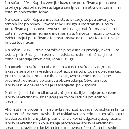
Na računu 204
-
Kupci u zemlji, iskazuju se potraživanja po osnovu
prodaje proizvoda, robe i usluga u zemlji, osim matičnom, zavisnim i
ostalim povezanim licima.
Na računu 205 - Kupci u inostranstvu, iskazuju se potraživanja od
stranih lica po osnovu izvoza robe i usluga u inostranstvu, osim
potraživanja po osnovu izvoza robe i usluga matičnom, zavisnim i
ostalim povezanim licima u inostranstvu. Na ovom računu izvoznici
evidentiraju i potraživanja iz inostranstva na osnovu izvoza u svoje
ime za tuđi račun.
Na računu 206 - Ostala potraživanja po osnovu prodaje, iskazuju se
ostala potraživanja po osnovu sredstava, osim potraživanja po
osnovu prodaje proizvoda, robe i usluga.
Na posebnim računima otvorenim u okviru računa ove grupe,
iskazuje se ispravka vrednosti potraživanja od prodaje utvrđena kao
pozitivna razlika između njihove knjigovodstvene i procenjene
vrednosti, odnosno po osnovu obezvređenja. Otvoreni račun
ispravke nije obavezno dalje raščlanjavati po kupcima.
Najkasnije na datum bilansa utvrđuje se da li je stanje procenjene
ispravke vrednosti (umanjenja) na ovom računu povećano ili
smanjeno.
Ako je stanje procenjenih ispravki vrednosti povećano, razlika se knjiži
na teret računa 585 - Rashodi od usklađivanja vrednosti potraživanja i
kratkoročnih finansijskih plasmana, a u korist odgovarajućeg računa
ispravke vrednosti. Ako je stanje procenjene ispravke vrednosti
smanjeno, razlika se knjiži na teret odgovarajućeg računa ispravke