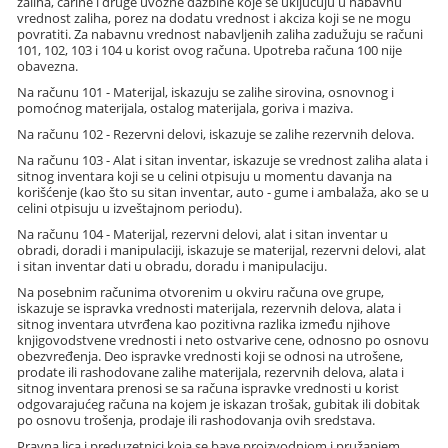
zaliha, carine i druge uvozne dažbine koje se uključuju u nabavnu
vrednost zaliha, porez na dodatu vrednost i akciza koji se ne mogu
povratiti. Za nabavnu vrednost nabavljenih zaliha zadužuju se računi
101, 102, 103 i 104 u korist ovog računa. Upotreba računa 100 nije
obavezna.
Na računu 101 - Materijal, iskazuju se zalihe sirovina, osnovnog i
pomoćnog materijala, ostalog materijala, goriva i maziva.
Na računu 102 - Rezervni delovi, iskazuje se zalihe rezervnih delova.
Na računu 103 - Alat i sitan inventar, iskazuje se vrednost zaliha alata i
sitnog inventara koji se u celini otpisuju u momentu davanja na
korišćenje (kao što su sitan inventar, auto - gume i ambalaža, ako se u
celini otpisuju u izveštajnom periodu).
Na računu 104 - Materijal, rezervni delovi, alat i sitan inventar u
obradi, doradi i manipulaciji, iskazuje se materijal, rezervni delovi, alat
i sitan inventar dati u obradu, doradu i manipulaciju.
Na posebnim računima otvorenim u okviru računa ove grupe,
iskazuje se ispravka vrednosti materijala, rezervnih delova, alata i
sitnog inventara utvrđena kao pozitivna razlika između njihove
knjigovodstvene vrednosti i neto ostvarive cene, odnosno po osnovu
obezvređenja. Deo ispravke vrednosti koji se odnosi na utrošene,
prodate ili rashodovane zalihe materijala, rezervnih delova, alata i
sitnog inventara prenosi se sa računa ispravke vrednosti u korist
odgovarajućeg računa na kojem je iskazan trošak, gubitak ili dobitak
po osnovu trošenja, prodaje ili rashodovanja ovih sredstava.
Pravna lica i preduzetnici koja se bave proizvodnjom i pružanjem