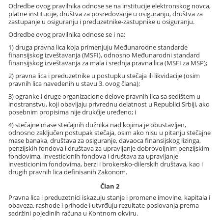
Odredbe ovog pravilnika odnose se na institucije elektronskog novca,
platne institucije, društva za posredovanje u osiguranju, društva za
zastupanje u osiguranju i preduzetnike-zastupnike u osiguranju.
Odredbe ovog pravilnika odnose se i na:
1) druga pravna lica koja primenjuju Međunarodne standarde
finansijskog izveštavanja (MSFI), odnosno Međunarodni standard
finansijskog izveštavanja za mala i srednja pravna lica (MSFI za MSP);
2) pravna lica i preduzetnike u postupku stečaja ili likvidacije (osim
pravnih lica navedenih u stavu 3. ovog člana);
3) ogranke i druge organizacione delove pravnih lica sa sedištem u
inostranstvu, koji obavljaju privrednu delatnost u Republici Srbiji, ako
posebnim propisima nije drukčije uređeno; i
4) stečajne mase stečajnih dužnika nad kojima je obustavljen,
odnosno zaključen postupak stečaja, osim ako nisu u pitanju stečajne
mase banaka, društava za osiguranje, davaoca finansijskog lizinga,
penzijskih fondova i društava za upravljanje dobrovoljnim penzijskim
fondovima, investicionih fondova i društava za upravljanje
investicionim fondovima, berzi i brokersko-dilerskih društava, kao i
drugih pravnih lica definisanih Zakonom.
Član 2
Pravna lica i preduzetnici iskazuju stanje i promene imovine, kapitala i
obaveza, rashode i prihode i utvrđuju rezultate poslovanja prema
sadržini pojedinih računa u Kontnom okviru.