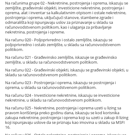
Na računima grupe 02 - Nekretnine, postrojenja i oprema, iskazuju se
zemljište, građevinski objekti, investicione nekretnine, postrojenja i
oprema, alat i inventar sa kalkulativnim otpisom i ostale nekretnine,
postrojenja i oprema, uključujući stanove, stambene zgrade i
odmarališta koji ispunjavaju uslov za priznavanje u skladu sa
računovodstvenom politikom, kao i ulaganja za pribavljanje
nekretnina, postrojenja i opreme.
Na računu 020 - Poljoprivredno i ostalo zemljište, iskazuju se
poljoprivredno i ostalo zemljište, u skladu sa računovodstvenom
politikom.
Na računu 021 - Građevinsko zemljište, iskazuje se građevinsko
zemljište, u skladu sa računovodstvenom politikom.
Na računu 022 - Građevinski objekti, iskazuju se građevinski objekti, u
skladu sa računovodstvenom politikom.
Na računu 023 - Postrojenja i oprema, iskazuju se postrojenja i
oprema, u skladu sa računovodstvenom politikom.
Na računu 024 - Investicione nekretnine, iskazuju se investicione
nekretnine, u skladu sa računovodstvenom politikom.
Na računu 025 - Nekretnine, postrojenja i oprema uzeti u lizing sa
pravom korišćenja preko godinu dana, iskazuju se kod korisnika
zakupa nekretnine, postrojenja i oprema koji su uzeti u zakup ili lizing
koji ispunjavaju uslove da se priznaju kao imovina u skladu sa MSFI
16.