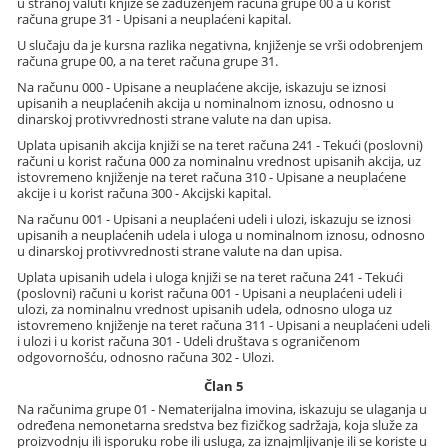
u stranoj valuti knjiže se zaduženjem računa grupe 00 a u korist
računa grupe 31 - Upisani a neuplaćeni kapital.
U slučaju da je kursna razlika negativna, knjiženje se vrši odobrenjem
računa grupe 00, a na teret računa grupe 31.
Na računu 000 - Upisane a neuplaćene akcije, iskazuju se iznosi
upisanih a neuplaćenih akcija u nominalnom iznosu, odnosno u
dinarskoj protivvrednosti strane valute na dan upisa.
Uplata upisanih akcija knjiži se na teret računa 241 - Tekući (poslovni)
računi u korist računa 000 za nominalnu vrednost upisanih akcija, uz
istovremeno knjiženje na teret računa 310 - Upisane a neuplaćene
akcije i u korist računa 300 - Akcijski kapital.
Na računu 001 - Upisani a neuplaćeni udeli i ulozi, iskazuju se iznosi
upisanih a neuplaćenih udela i uloga u nominalnom iznosu, odnosno
u dinarskoj protivvrednosti strane valute na dan upisa.
Uplata upisanih udela i uloga knjiži se na teret računa 241 - Tekući
(poslovni) računi u korist računa 001 - Upisani a neuplaćeni udeli i
ulozi, za nominalnu vrednost upisanih udela, odnosno uloga uz
istovremeno knjiženje na teret računa 311 - Upisani a neuplaćeni udeli
i ulozi i u korist računa 301 - Udeli društava s ograničenom
odgovornošću, odnosno računa 302 - Ulozi.
Član 5
Na računima grupe 01 - Nematerijalna imovina, iskazuju se ulaganja u
određena nemonetarna sredstva bez fizičkog sadržaja, koja služe za
proizvodnju ili isporuku robe ili usluga, za iznajmljivanje ili se koriste u