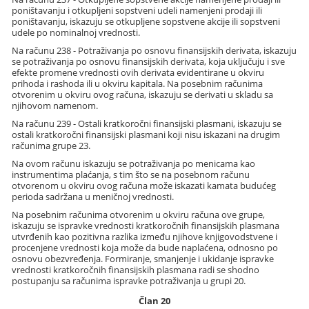
poništavanju i otkupljeni sopstveni udeli namenjeni prodaji ili
poništavanju, iskazuju se otkupljene sopstvene akcije ili sopstveni
udele po nominalnoj vrednosti.
Na računu 238 - Potraživanja po osnovu finansijskih derivata, iskazuju
se potraživanja po osnovu finansijskih derivata, koja uključuju i sve
efekte promene vrednosti ovih derivata evidentirane u okviru
prihoda i rashoda ili u okviru kapitala. Na posebnim računima
otvorenim u okviru ovog računa, iskazuju se derivati u skladu sa
njihovom namenom.
Na računu 239 - Ostali kratkoročni finansijski plasmani, iskazuju se
ostali kratkoročni finansijski plasmani koji nisu iskazani na drugim
računima grupe 23.
Na ovom računu iskazuju se potraživanja po menicama kao
instrumentima plaćanja, s tim što se na posebnom računu
otvorenom u okviru ovog računa može iskazati kamata budućeg
perioda sadržana u meničnoj vrednosti.
Na posebnim računima otvorenim u okviru računa ove grupe,
iskazuju se ispravke vrednosti kratkoročnih finansijskih plasmana
utvrđenih kao pozitivna razlika između njihove knjigovodstvene i
procenjene vrednosti koja može da bude naplaćena, odnosno po
osnovu obezvređenja. Formiranje, smanjenje i ukidanje ispravke
vrednosti kratkoročnih finansijskih plasmana radi se shodno
postupanju sa računima ispravke potraživanja u grupi 20.
Član 20