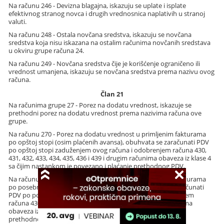
Na računu 246 - Devizna blagajna, iskazuju se uplate i isplate
efektivnog stranog novca i drugih vrednosnica naplativih u stranoj
valuti.
Na računu 248 - Ostala novčana sredstva, iskazuju se novčana
sredstva koja nisu iskazana na ostalim računima novčanih sredstava
u okviru grupe računa 24.
Na računu 249 - Novčana sredstva čije je korišćenje ograničeno ili
vrednost umanjena, iskazuju se novčana sredstva prema nazivu ovog
računa.
Član 21
Na računima grupe 27 - Porez na dodatu vrednost, iskazuje se
prethodni porez na dodatu vrednost prema nazivima računa ove
grupe.
Na računu 270 - Porez na dodatu vrednost u primljenim fakturama
po opštoj stopi (osim plaćenih avansa), obuhvata se zaračunati PDV
po opštoj stopi zaduženjem ovog računa i odobrenjem računa 430,
431, 432, 433, 434, 435, 436 i 439 i drugim računima obaveza iz klase 4
sa čijim nastankom je povezano i plaćanje prethodnog PDV.
Na računu 271 - Porez na dodatu vrednost u primljenim fakturama
po posebnoj stopi (osim plaćenih avansa), obuhvata se zaračunati
PDV po posebnoj stopi zaduženjem ovog računa i odobrenjem
računa 430, 431, 432, 433, 434, 435, 436 i 439 i drugim računima
obaveza iz klase 4 sa čijim nastankom je povezano i plaćanje
prethodnog PDV.