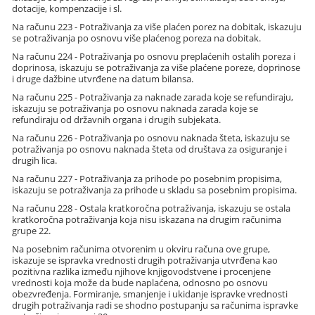
dotacije, kompenzacije i sl.
Na računu 223 - Potraživanja za više plaćen porez na dobitak, iskazuju
se potraživanja po osnovu više plaćenog poreza na dobitak.
Na računu 224 - Potraživanja po osnovu preplaćenih ostalih poreza i
doprinosa, iskazuju se potraživanja za više plaćene poreze, doprinose
i druge dažbine utvrđene na datum bilansa.
Na računu 225 - Potraživanja za naknade zarada koje se refundiraju,
iskazuju se potraživanja po osnovu naknada zarada koje se
refundiraju od državnih organa i drugih subjekata.
Na računu 226 - Potraživanja po osnovu naknada šteta, iskazuju se
potraživanja po osnovu naknada šteta od društava za osiguranje i
drugih lica.
Na računu 227 - Potraživanja za prihode po posebnim propisima,
iskazuju se potraživanja za prihode u skladu sa posebnim propisima.
Na računu 228 - Ostala kratkoročna potraživanja, iskazuju se ostala
kratkoročna potraživanja koja nisu iskazana na drugim računima
grupe 22.
Na posebnim računima otvorenim u okviru računa ove grupe,
iskazuje se ispravka vrednosti drugih potraživanja utvrđena kao
pozitivna razlika između njihove knjigovodstvene i procenjene
vrednosti koja može da bude naplaćena, odnosno po osnovu
obezvređenja. Formiranje, smanjenje i ukidanje ispravke vrednosti
drugih potraživanja radi se shodno postupanju sa računima ispravke