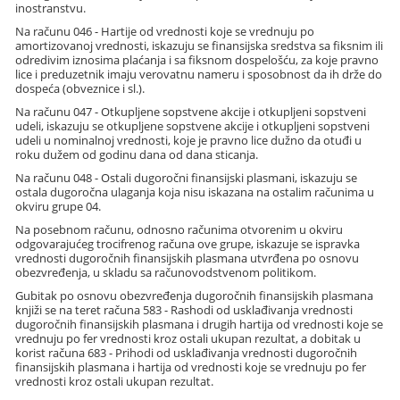
inostranstvu.
Na računu 046 - Hartije od vrednosti koje se vrednuju po
amortizovanoj vrednosti, iskazuju se finansijska sredstva sa fiksnim ili
odredivim iznosima plaćanja i sa fiksnom dospelošću, za koje pravno
lice i preduzetnik imaju verovatnu nameru i sposobnost da ih drže do
dospeća (obveznice i sl.).
Na računu 047 - Otkupljene sopstvene akcije i otkupljeni sopstveni
udeli, iskazuju se otkupljene sopstvene akcije i otkupljeni sopstveni
udeli u nominalnoj vrednosti, koje je pravno lice dužno da otuđi u
roku dužem od godinu dana od dana sticanja.
Na računu 048 - Ostali dugoročni finansijski plasmani, iskazuju se
ostala dugoročna ulaganja koja nisu iskazana na ostalim računima u
okviru grupe 04.
Na posebnom računu, odnosno računima otvorenim u okviru
odgovarajućeg trocifrenog računa ove grupe, iskazuje se ispravka
vrednosti dugoročnih finansijskih plasmana utvrđena po osnovu
obezvređenja, u skladu sa računovodstvenom politikom.
Gubitak po osnovu obezvređenja dugoročnih finansijskih plasmana
knjiži se na teret računa 583 - Rashodi od usklađivanja vrednosti
dugoročnih finansijskih plasmana i drugih hartija od vrednosti koje se
vrednuju po fer vrednosti kroz ostali ukupan rezultat, a dobitak u
korist računa 683 - Prihodi od usklađivanja vrednosti dugoročnih
finansijskih plasmana i hartija od vrednosti koje se vrednuju po fer
vrednosti kroz ostali ukupan rezultat.