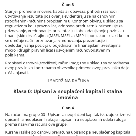
Član 3
Stanje i promene imovine, kapitala i obaveza, prihodi i rashodi i
utvrđivanje rezultata poslovanja evidentiraju se na osnovnim
(trocifrenim) računima propisanim u Kontnom okviru, u skladu sa
regulativom koju pravno lice, odnosno preduzetnik primenjuje za
priznavanje, vrednovanje, prezentaciju i obelodanjivanje pozicija u
finansijskim izveštajima (MSFI, MSFI za MSP ili podzakonski akt kojim
se uređuje način priznavanja, vrednovanja, prezentacije i
obelodanjivanja pozicija u pojedinačnim finansijskim izveštajima
mikro i drugih pravnih lica) i usvojenim računovodstvenim
politikama.
Propisani osnovni (trocifreni) računi mogu se u skladu sa odredbama
ovog pravilnika i potrebama obveznika primene ovog pravilnika dalje
raščlanjavati.
II SADRŽINA RAČUNA
Klasa 0: Upisani a neuplaćeni kapital i stalna
imovina
Član 4
Na računima grupe 00 - Upisani a neuplaćeni kapital, iskazuju se iznosi
upisanih a neuplaćenih akcija i upisanih a neuplaćenih udela i uloga
prema nazivima računa ove grupe.
Kursne razlike po osnovu preračuna upisanog a neuplaćenog kapitala