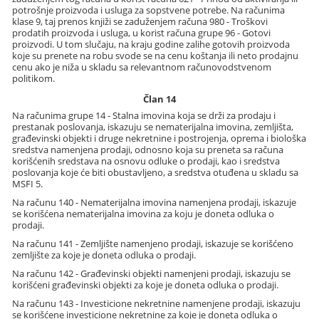
potrošnje proizvoda i usluga za sopstvene potrebe. Na računima
klase 9, taj prenos knjiži se zaduženjem računa 980 - Troškovi
prodatih proizvoda i usluga, u korist računa grupe 96 - Gotovi
proizvodi. U tom slučaju, na kraju godine zalihe gotovih proizvoda
koje su prenete na robu svode se na cenu koštanja ili neto prodajnu
cenu ako je niža u skladu sa relevantnom računovodstvenom
politikom.
Član 14
Na računima grupe 14 - Stalna imovina koja se drži za prodaju i
prestanak poslovanja, iskazuju se nematerijalna imovina, zemljišta,
građevinski objekti i druge nekretnine i postrojenja, oprema i biološka
sredstva namenjena prodaji, odnosno koja su preneta sa računa
korišćenih sredstava na osnovu odluke o prodaji, kao i sredstva
poslovanja koje će biti obustavljeno, a sredstva otuđena u skladu sa
MSFI 5.
Na računu 140 - Nematerijalna imovina namenjena prodaji, iskazuje
se korišćena nematerijalna imovina za koju je doneta odluka o
prodaji.
Na računu 141 - Zemljište namenjeno prodaji, iskazuje se korišćeno
zemljište za koje je doneta odluka o prodaji.
Na računu 142 - Građevinski objekti namenjeni prodaji, iskazuju se
korišćeni građevinski objekti za koje je doneta odluka o prodaji.
Na računu 143 - Investicione nekretnine namenjene prodaji, iskazuju
se korišćene investicione nekretnine za koje je doneta odluka o