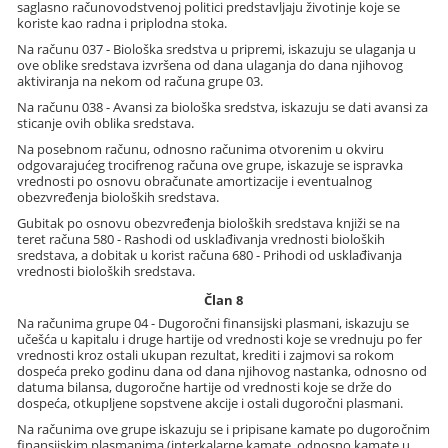
saglasno računovodstvenoj politici predstavljaju životinje koje se
koriste kao radna i priplodna stoka.
Na računu 037 - Biološka sredstva u pripremi, iskazuju se ulaganja u
ove oblike sredstava izvršena od dana ulaganja do dana njihovog
aktiviranja na nekom od računa grupe 03.
Na računu 038 - Avansi za biološka sredstva, iskazuju se dati avansi za
sticanje ovih oblika sredstava.
Na posebnom računu, odnosno računima otvorenim u okviru
odgovarajućeg trocifrenog računa ove grupe, iskazuje se ispravka
vrednosti po osnovu obračunate amortizacije i eventualnog
obezvređenja bioloških sredstava.
Gubitak po osnovu obezvređenja bioloških sredstava knjiži se na
teret računa 580 - Rashodi od usklađivanja vrednosti bioloških
sredstava, a dobitak u korist računa 680 - Prihodi od usklađivanja
vrednosti bioloških sredstava.
Član 8
Na računima grupe 04 - Dugoročni finansijski plasmani, iskazuju se
učešća u kapitalu i druge hartije od vrednosti koje se vrednuju po fer
vrednosti kroz ostali ukupan rezultat, krediti i zajmovi sa rokom
dospeća preko godinu dana od dana njihovog nastanka, odnosno od
datuma bilansa, dugoročne hartije od vrednosti koje se drže do
dospeća, otkupljene sopstvene akcije i ostali dugoročni plasmani.
Na računima ove grupe iskazuju se i pripisane kamate po dugoročnim
finansijskim plasmanima (interkalarne kamate, odnosno kamate u