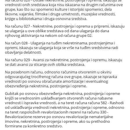
Na računu 026 - Ostale nekretnine, postrojenja i oprema, iskazuju se
vrednosti onih sredstava koja nisu iskazana na drugim računima ove
grupe, kao što su: spomenici kulture i istorijski spomenici, dela
likovne, vajarske, filmske i druge umetnosti, muzejske vrednosti,
knjige u bibliotekama i druga osnovna sredstva.
Na računu 027 - Nekretnine, postrojenja i oprema u pripremi, iskazuju
se ulaganja u ove oblike sredstava od dana ulaganja do dana
njihovog aktiviranja na nekom od računa grupe 02.
Na račun 028 - Ulaganja na tuđim nekretninama, postrojenjima i
opremi, iskazuju se ulaganja koja se vrše na tuđim sredstvima radi
obavljanja delatnosti.
Na računu 029 - Avansi za nekretnine, postrojenja i opremu, iskazuju
se dati avansi za sticanje ovih oblika sredstava.
Na posebnom računu, odnosno računima otvorenim u okviru
odgovarajućeg trocifrenog računa ove grupe, iskazuje se ispravka
vrednosti po osnovu obračunate amortizacije i eventualnog
obezvređenja nekretnina, postrojenja i opreme.
Gubitak po osnovu obezvređenja nekretnina, postrojenja i opreme
knjiži se vrednosnim usklađivanjem otvorenih računa nabavne
vrednosti i ispravke vrednosti, a na teret računa računa 582 - Rashodi
od usklađivanja vrednosti nekretnina, postrojenja i opreme, odnosno
na teret raspoloživih revalorizacionih rezervi na računu 330 -
Revalorizacione rezerve po osnovu revalorizacije nematerijalne
imovine, nekretnina, postrojenja i opreme, ako su prethodno
formirane za konkretno sredstvo.