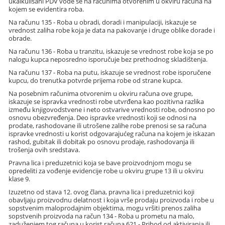
ukalkulisani PDV vode se na računima otvorenim u okviru računa na
kojem se evidentira roba.
Na računu 135 - Roba u obradi, doradi i manipulaciji, iskazuje se
vrednost zaliha robe koja je data na pakovanje i druge oblike dorade i
obrade.
Na računu 136 - Roba u tranzitu, iskazuje se vrednost robe koja se po
nalogu kupca neposredno isporučuje bez prethodnog skladištenja.
Na računu 137 - Roba na putu, iskazuje se vrednost robe isporučene
kupcu, do trenutka potvrde prijema robe od strane kupca.
Na posebnim računima otvorenim u okviru računa ove grupe,
iskazuje se ispravka vrednosti robe utvrđena kao pozitivna razlika
između knjigovodstvene i neto ostvarive vrednosti robe, odnosno po
osnovu obezvređenja. Deo ispravke vrednosti koji se odnosi na
prodate, rashodovane ili utrošene zalihe robe prenosi se sa računa
ispravke vrednosti u korist odgovarajućeg računa na kojem je iskazan
rashod, gubitak ili dobitak po osnovu prodaje, rashodovanja ili
trošenja ovih sredstava.
Pravna lica i preduzetnici koja se bave proizvodnjom mogu se
opredeliti za vođenje evidencije robe u okviru grupe 13 ili u okviru
klase 9.
Izuzetno od stava 12. ovog člana, pravna lica i preduzetnici koji
obavljaju proizvodnu delatnost i koja vrše prodaju proizvoda i robe u
sopstvenim maloprodajnim objektima, mogu vršiti prenos zaliha
sopstvenih proizvoda na račun 134 - Roba u prometu na malo,
zaduženjem tog računa u korist računa 621 - Prihod od aktiviranja ili