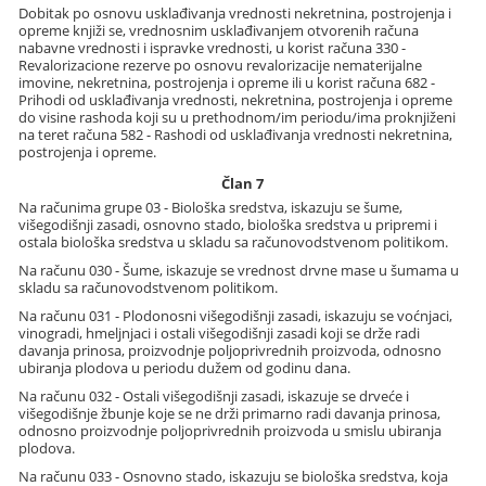
Dobitak po osnovu usklađivanja vrednosti nekretnina, postrojenja i
opreme knjiži se, vrednosnim usklađivanjem otvorenih računa
nabavne vrednosti i ispravke vrednosti, u korist računa 330 -
Revalorizacione rezerve po osnovu revalorizacije nematerijalne
imovine, nekretnina, postrojenja i opreme ili u korist računa 682 -
Prihodi od usklađivanja vrednosti, nekretnina, postrojenja i opreme
do visine rashoda koji su u prethodnom/im periodu/ima proknjiženi
na teret računa 582 - Rashodi od usklađivanja vrednosti nekretnina,
postrojenja i opreme.
Član 7
Na računima grupe 03 - Biološka sredstva, iskazuju se šume,
višegodišnji zasadi, osnovno stado, biološka sredstva u pripremi i
ostala biološka sredstva u skladu sa računovodstvenom politikom.
Na računu 030 - Šume, iskazuje se vrednost drvne mase u šumama u
skladu sa računovodstvenom politikom.
Na računu 031 - Plodonosni višegodišnji zasadi, iskazuju se voćnjaci,
vinogradi, hmeljnjaci i ostali višegodišnji zasadi koji se drže radi
davanja prinosa, proizvodnje poljoprivrednih proizvoda, odnosno
ubiranja plodova u periodu dužem od godinu dana.
Na računu 032 - Ostali višegodišnji zasadi, iskazuje se drveće i
višegodišnje žbunje koje se ne drži primarno radi davanja prinosa,
odnosno proizvodnje poljoprivrednih proizvoda u smislu ubiranja
plodova.
Na računu 033 - Osnovno stado, iskazuju se biološka sredstva, koja