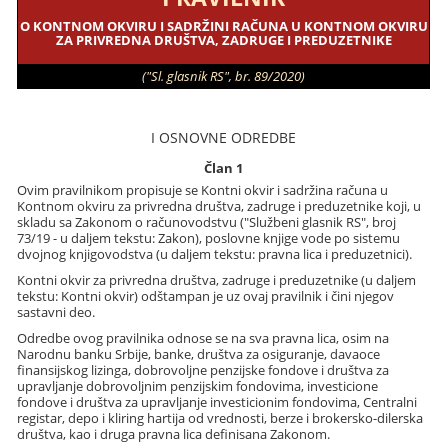
O KONTNOM OKVIRU I SADRŽINI RAČUNA U KONTNOM OKVIRU
ZA PRIVREDNA DRUŠTVA, ZADRUGE I PREDUZETNIKE
("Sl. glasnik RS", br. 89/2020)
I OSNOVNE ODREDBE
Član 1
Ovim pravilnikom propisuje se Kontni okvir i sadržina računa u
Kontnom okviru za privredna društva, zadruge i preduzetnike koji, u
skladu sa Zakonom o računovodstvu ("Službeni glasnik RS", broj
73/19 - u daljem tekstu: Zakon), poslovne knjige vode po sistemu
dvojnog knjigovodstva (u daljem tekstu: pravna lica i preduzetnici).
Kontni okvir za privredna društva, zadruge i preduzetnike (u daljem
tekstu: Kontni okvir) odštampan je uz ovaj pravilnik i čini njegov
sastavni deo.
Odredbe ovog pravilnika odnose se na sva pravna lica, osim na
Narodnu banku Srbije, banke, društva za osiguranje, davaoce
finansijskog lizinga, dobrovoljne penzijske fondove i društva za
upravljanje dobrovoljnim penzijskim fondovima, investicione
fondove i društva za upravljanje investicionim fondovima, Centralni
registar, depo i kliring hartija od vrednosti, berze i brokersko-dilerska
društva, kao i druga pravna lica definisana Zakonom.