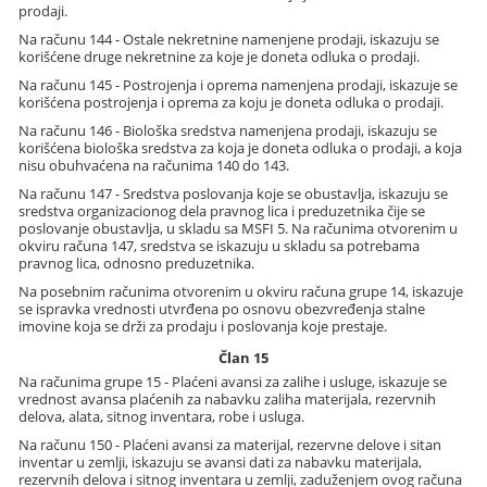
prodaji.
Na računu 144 - Ostale nekretnine namenjene prodaji, iskazuju se
korišćene druge nekretnine za koje je doneta odluka o prodaji.
Na računu 145 - Postrojenja i oprema namenjena prodaji, iskazuje se
korišćena postrojenja i oprema za koju je doneta odluka o prodaji.
Na računu 146 - Biološka sredstva namenjena prodaji, iskazuju se
korišćena biološka sredstva za koja je doneta odluka o prodaji, a koja
nisu obuhvaćena na računima 140 do 143.
Na računu 147 - Sredstva poslovanja koje se obustavlja, iskazuju se
sredstva organizacionog dela pravnog lica i preduzetnika čije se
poslovanje obustavlja, u skladu sa MSFI 5. Na računima otvorenim u
okviru računa 147, sredstva se iskazuju u skladu sa potrebama
pravnog lica, odnosno preduzetnika.
Na posebnim računima otvorenim u okviru računa grupe 14, iskazuje
se ispravka vrednosti utvrđena po osnovu obezvređenja stalne
imovine koja se drži za prodaju i poslovanja koje prestaje.
Član 15
Na računima grupe 15 - Plaćeni avansi za zalihe i usluge, iskazuje se
vrednost avansa plaćenih za nabavku zaliha materijala, rezervnih
delova, alata, sitnog inventara, robe i usluga.
Na računu 150 - Plaćeni avansi za materijal, rezervne delove i sitan
inventar u zemlji, iskazuju se avansi dati za nabavku materijala,
rezervnih delova i sitnog inventara u zemlji, zaduženjem ovog računa