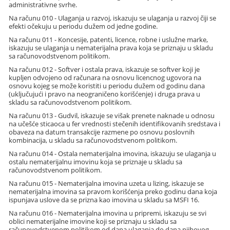
administrativne svrhe.
Na računu 010 - Ulaganja u razvoj, iskazuju se ulaganja u razvoj čiji se
efekti očekuju u periodu dužem od jedne godine.
Na računu 011 - Koncesije, patenti, licence, robne i uslužne marke,
iskazuju se ulaganja u nematerijalna prava koja se priznaju u skladu
sa računovodstvenom politikom.
Na računu 012 - Softver i ostala prava, iskazuje se softver koji je
kupljen odvojeno od računara na osnovu licencnog ugovora na
osnovu kojeg se može koristiti u periodu dužem od godinu dana
(uključujući i pravo na neograničeno korišćenje) i druga prava u
skladu sa računovodstvenom politikom.
Na računu 013 - Gudvil, iskazuje se višak prenete naknade u odnosu
na učešće sticaoca u fer vrednosti stečenih identifikovanih sredstava i
obaveza na datum transakcije razmene po osnovu poslovnih
kombinacija, u skladu sa računovodstvenom politikom.
Na računu 014 - Ostala nematerijalna imovina, iskazuju se ulaganja u
ostalu nematerijalnu imovinu koja se priznaje u skladu sa
računovodstvenom politikom.
Na računu 015 - Nematerijalna imovina uzeta u lizing, iskazuje se
nematerijalna imovina sa pravom korišćenja preko godinu dana koja
ispunjava uslove da se prizna kao imovina u skladu sa MSFI 16.
Na računu 016 - Nematerijalna imovina u pripremi, iskazuju se svi
oblici nematerijalne imovine koji se priznaju u skladu sa
računovodstvenom politikom od dana ulaganja do dana njihovog