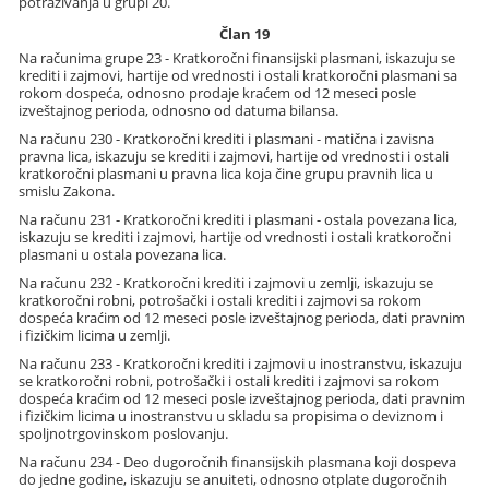
potraživanja u grupi 20.
Član 19
Na računima grupe 23 - Kratkoročni finansijski plasmani, iskazuju se
krediti i zajmovi, hartije od vrednosti i ostali kratkoročni plasmani sa
rokom dospeća, odnosno prodaje kraćem od 12 meseci posle
izveštajnog perioda, odnosno od datuma bilansa.
Na računu 230 - Kratkoročni krediti i plasmani - matična i zavisna
pravna lica, iskazuju se krediti i zajmovi, hartije od vrednosti i ostali
kratkoročni plasmani u pravna lica koja čine grupu pravnih lica u
smislu Zakona.
Na računu 231 - Kratkoročni krediti i plasmani - ostala povezana lica,
iskazuju se krediti i zajmovi, hartije od vrednosti i ostali kratkoročni
plasmani u ostala povezana lica.
Na računu 232 - Kratkoročni krediti i zajmovi u zemlji, iskazuju se
kratkoročni robni, potrošački i ostali krediti i zajmovi sa rokom
dospeća kraćim od 12 meseci posle izveštajnog perioda, dati pravnim
i fizičkim licima u zemlji.
Na računu 233 - Kratkoročni krediti i zajmovi u inostranstvu, iskazuju
se kratkoročni robni, potrošački i ostali krediti i zajmovi sa rokom
dospeća kraćim od 12 meseci posle izveštajnog perioda, dati pravnim
i fizičkim licima u inostranstvu u skladu sa propisima o deviznom i
spoljnotrgovinskom poslovanju.
Na računu 234 - Deo dugoročnih finansijskih plasmana koji dospeva
do jedne godine, iskazuju se anuiteti, odnosno otplate dugoročnih