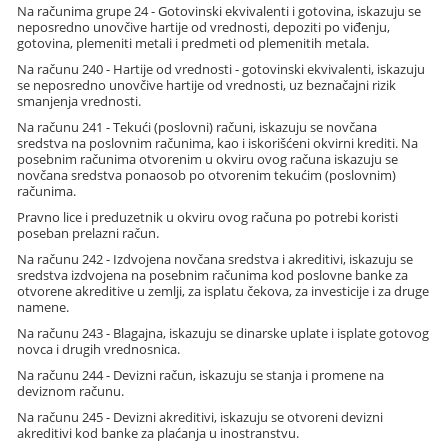
Na računima grupe 24 - Gotovinski ekvivalenti i gotovina, iskazuju se
neposredno unovčive hartije od vrednosti, depoziti po viđenju,
gotovina, plemeniti metali i predmeti od plemenitih metala.
Na računu 240 - Hartije od vrednosti - gotovinski ekvivalenti, iskazuju
se neposredno unovčive hartije od vrednosti, uz beznačajni rizik
smanjenja vrednosti.
Na računu 241 - Tekući (poslovni) računi, iskazuju se novčana
sredstva na poslovnim računima, kao i iskorišćeni okvirni krediti. Na
posebnim računima otvorenim u okviru ovog računa iskazuju se
novčana sredstva ponaosob po otvorenim tekućim (poslovnim)
računima.
Pravno lice i preduzetnik u okviru ovog računa po potrebi koristi
poseban prelazni račun.
Na računu 242 - Izdvojena novčana sredstva i akreditivi, iskazuju se
sredstva izdvojena na posebnim računima kod poslovne banke za
otvorene akreditive u zemlji, za isplatu čekova, za investicije i za druge
namene.
Na računu 243 - Blagajna, iskazuju se dinarske uplate i isplate gotovog
novca i drugih vrednosnica.
Na računu 244 - Devizni račun, iskazuju se stanja i promene na
deviznom računu.
Na računu 245 - Devizni akreditivi, iskazuju se otvoreni devizni
akreditivi kod banke za plaćanja u inostranstvu.