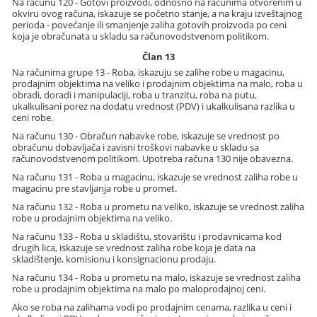
Na računu 120 - Gotovi proizvodi, odnosno na računima otvorenim u
okviru ovog računa, iskazuje se početno stanje, a na kraju izveštajnog
perioda - povećanje ili smanjenje zaliha gotovih proizvoda po ceni
koja je obračunata u skladu sa računovodstvenom politikom.
Član 13
Na računima grupe 13 - Roba, iskazuju se zalihe robe u magacinu,
prodajnim objektima na veliko i prodajnim objektima na malo, roba u
obradi, doradi i manipulaciji, roba u tranzitu, roba na putu,
ukalkulisani porez na dodatu vrednost (PDV) i ukalkulisana razlika u
ceni robe.
Na računu 130 - Obračun nabavke robe, iskazuje se vrednost po
obračunu dobavljača i zavisni troškovi nabavke u skladu sa
računovodstvenom politikom. Upotreba računa 130 nije obavezna.
Na računu 131 - Roba u magacinu, iskazuje se vrednost zaliha robe u
magacinu pre stavljanja robe u promet.
Na računu 132 - Roba u prometu na veliko, iskazuje se vrednost zaliha
robe u prodajnim objektima na veliko.
Na računu 133 - Roba u skladištu, stovarištu i prodavnicama kod
drugih lica, iskazuje se vrednost zaliha robe koja je data na
skladištenje, komisionu i konsignacionu prodaju.
Na računu 134 - Roba u prometu na malo, iskazuje se vrednost zaliha
robe u prodajnim objektima na malo po maloprodajnoj ceni.
Ako se roba na zalihama vodi po prodajnim cenama, razlika u ceni i