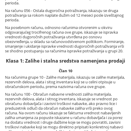
perioda.
Na računu 056 - Ostala dugoročna potraživanja, iskazuju se druga
potraživanja sa rokom naplate dužim od 12 meseci posle izveštajnog
perioda.
Na posebnom računu, odnosno računima otvorenim u okviru
odgovarajućeg trocifrenog računa ove grupe, iskazuje se ispravka
vrednosti dugoročnih potraživanja utvrđena po osnovu
obezvređenja, u skladu sa računovodstvenom politikom. Formiranje,
smanjenje i ukidanje ispravke vrednosti dugoročnih potraživanja vrši
se shodno postupanju sa računima ispravke potraživanja u grupi 20.
Klasa 1: Zalihe i stalna sredstva namenjena prodaji
Član 10
Na računima grupe 10 - Zalihe materijala, iskazuju se zalihe materijala,
rezervnih delova, alata i sitog inventara koji se u celini otpisuje u
obračunskom periodu, prema nazivima računa ove grupe.
Na računu 100 - Obračun nabavne vrednosti zaliha materijala,
rezervnih delova, alata i sitnog inventara, iskazuje se vrednost po
obračunu dobavljača i zavisni troškovi nabavke, ako pravno lice i
preduzetnik odluči da obračun nabavke zaliha vrši preko ovog
računa. Na ovom računu iskazuje se fakturna vrednost nabavljenih
zaliha umanjena za popuste iskazane u računu dobavljača i za porez
na dodatu vrednost i druge dažbine koje se mogu povratiti, zavisni
troškovi nabavke koji se mogu direktno pripisati konkretnoj nabavci