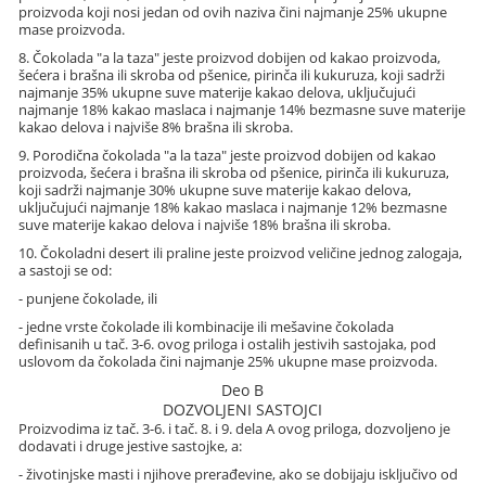
proizvoda koji nosi jedan od ovih naziva čini najmanje 25% ukupne
mase proizvoda.
8. Čokolada "a la taza" jeste proizvod dobijen od kakao proizvoda,
šećera i brašna ili skroba od pšenice, pirinča ili kukuruza, koji sadrži
najmanje 35% ukupne suve materije kakao delova, uključujući
najmanje 18% kakao maslaca i najmanje 14% bezmasne suve materije
kakao delova i najviše 8% brašna ili skroba.
9. Porodična čokolada "a la taza" jeste proizvod dobijen od kakao
proizvoda, šećera i brašna ili skroba od pšenice, pirinča ili kukuruza,
koji sadrži najmanje 30% ukupne suve materije kakao delova,
uključujući najmanje 18% kakao maslaca i najmanje 12% bezmasne
suve materije kakao delova i najviše 18% brašna ili skroba.
10. Čokoladni desert ili praline jeste proizvod veličine jednog zalogaja,
a sastoji se od:
- punjene čokolade, ili
- jedne vrste čokolade ili kombinacije ili mešavine čokolada
definisanih u tač. 3-6. ovog priloga i ostalih jestivih sastojaka, pod
uslovom da čokolada čini najmanje 25% ukupne mase proizvoda.
Deo B
DOZVOLJENI SASTOJCI
Proizvodima iz tač. 3-6. i tač. 8. i 9. dela A ovog priloga, dozvoljeno je
dodavati i druge jestive sastojke, a:
- životinjske masti i njihove prerađevine, ako se dobijaju isključivo od