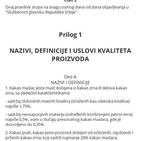
Ovaj pravilnik stupa na snagu osmog dana od dana objavljivanja u
"Službenom glasniku Republike Srbije".
Prilog 1
NAZIVI, DEFINICIJE I USLOVI KVALITETA
PROIZVODA
Deo A
NAZIVI I DEFINICIJE
1. Kakao maslac jeste mast dobijena iz kakao zrna ili delova kakao
zrna, sa sledećim karakteristikama:
- sadržaj slobodnih masnih kiselina (izraženih kao oleinska kiselina):
najviše 1,75%,
- sadržaj neosapunjivih materija (određenih korišćenjem petrol-etra):
najviše 0,5%, osim u slučaju presovanog kakao maslaca, gde je
dozvoljeno do 0,35%.
2. Kakao prah, kakao jeste proizvod dobijen od očišćenih, oljuštenih i
prženih kakao zrna, koji sadrži najmanje 20% kakao maslaca,