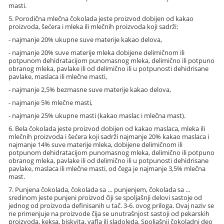
masti.
5. Porodična mlečna čokolada jeste proizvod dobijen od kakao
proizvoda, šećera i mleka ili mlečnih proizvoda koji sadrži:
- najmanje 20% ukupne suve materije kakao delova,
- najmanje 20% suve materije mleka dobijene delimičnom ili
potpunom dehidratacijom punomasnog mleka, delimično ili potpuno
obranog mleka, pavlake ili od delimično ili u potpunosti dehidrisane
pavlake, maslaca ili mlečne masti,
- najmanje 2,5% bezmasne suve materije kakao delova,
- najmanje 5% mlečne masti,
- najmanje 25% ukupne masti (kakao maslac i mlečna mast).
6. Bela čokolada jeste proizvod dobijen od kakao maslaca, mleka ili
mlečnih proizvoda i šećera koji sadrži najmanje 20% kakao maslaca i
najmanje 14% suve materije mleka, dobijene delimičnom ili
potpunom dehidratacijom punomasnog mleka, delimično ili potpuno
obranog mleka, pavlake ili od delimično ili u potpunosti dehidrisane
pavlake, maslaca ili mlečne masti, od čega je najmanje 3,5% mlečna
mast.
7. Punjena čokolada, čokolada sa … punjenjem, čokolada sa …
sredinom jeste punjeni proizvod čiji se spoljašnji delovi sastoje od
jednog od proizvoda definisanih u tač. 3-6. ovog priloga. Ovaj naziv se
ne primenjuje na proizvode čija se unutrašnjost sastoji od pekarskih
proizvoda, keksa, biskvita, vafla ili sladoleda. Spoljašnji čokoladni deo