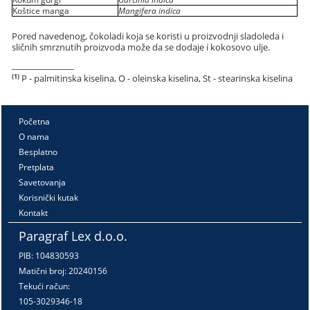
Koštice manga
Mangifera indica
Pored navedenog, čokoladi koja se koristi u proizvodnji sladoleda i
sličnih smrznutih proizvoda može da se dodaje i kokosovo ulje.
_______________
(1)
P - palmitinska kiselina, O - oleinska kiselina, St - stearinska kiselina
Početna
O nama
Besplatno
Pretplata
Savetovanja
Korisnički kutak
Kontakt
Paragraf Lex d.o.o.
PIB: 104830593
Matični broj: 20240156
Tekući račun:
105-3029346-18