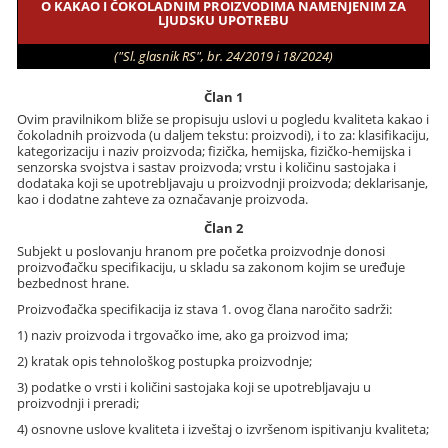
O KAKAO I ČOKOLADNIM PROIZVODIMA NAMENJENIM ZA
LJUDSKU UPOTREBU
("Sl. glasnik RS", br. 24/2019 i 18/2024)
Član 1
Ovim pravilnikom bliže se propisuju uslovi u pogledu kvaliteta kakao i
čokoladnih proizvoda (u daljem tekstu: proizvodi), i to za: klasifikaciju,
kategorizaciju i naziv proizvoda; fizička, hemijska, fizičko-hemijska i
senzorska svojstva i sastav proizvoda; vrstu i količinu sastojaka i
dodataka koji se upotrebljavaju u proizvodnji proizvoda; deklarisanje,
kao i dodatne zahteve za označavanje proizvoda.
Član 2
Subjekt u poslovanju hranom pre početka proizvodnje donosi
proizvođačku specifikaciju, u skladu sa zakonom kojim se uređuje
bezbednost hrane.
Proizvođačka specifikacija iz stava 1. ovog člana naročito sadrži:
1) naziv proizvoda i trgovačko ime, ako ga proizvod ima;
2) kratak opis tehnološkog postupka proizvodnje;
3) podatke o vrsti i količini sastojaka koji se upotrebljavaju u
proizvodnji i preradi;
4) osnovne uslove kvaliteta i izveštaj o izvršenom ispitivanju kvaliteta;