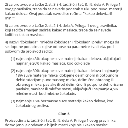
2) za proizvode iz tačke 2. st. 3. i 4, tač. 3-5. i tač. 8. i 9. dela A, Priloga 1
ovog pravilnika, treba da se navede podatak o ukupnoj suvoj materiji
kakao delova. Ovaj podatak navodi se rečima: "kakao delovi....%
min.";
3) za proizvode iz tačke 2. st. 2. i 4. dela A, Priloga 1 ovog pravilnika,
koji sadrže smanjen sadržaj kakao maslaca, treba da se navede
količina kakao maslaca;
4) nazivi "čokolada", "mlečna čokolada" i "čokoladni preliv" mogu da
se dopune podacima koji se odnose na parametre kvaliteta, pod
uslovom da proizvod sadrži:
(1) najmanje 43% ukupne suve materije kakao delova, uključujući
najmanje 26% kakao maslaca, kod čokolade,
(2) najmanje 30% ukupne suve materije kakao delova i najmanje
18% suve materije mleka, dobijene delimičnom ili potpunom
dehidratacijom punomasnog mleka, delimično obranog ili
obranog mleka, pavlake ili od delimično ili potpuno dehidrisane
pavlake, maslaca ili mlečne masti, uključujući i najmanje 4,5%
mlečne masti kod mlečne čokolade,
(3) najmanje 16% bezmasne suve materije kakao delova, kod
čokoladnog preliva.
Član 5
Proizvodima iz tač. 3-6. i tač. 8. i 9. dela A, Priloga 1 ovog pravilnika,
dozvoljeno je dodavanje biljnih masti koje nisu kakao maslac.