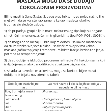
MASLACA MOGU DA SE DODAJU
ČOKOLADNIM PROIZVODIMA
Biljne masti iz člana 5. stav 3. ovog pravilnika, mogu pojedinačno ili u
mešavini da se koriste kao zamena kakao maslacu, ukoliko
ispunjavaju sledeće uslove:
1) da pripadaju grupi biljnih masti nelaurinskog tipa koje su bogate
(1)
simetričnim mononezasićenim trigliceridima tipa POP, POSt, StOSt
;
2) da mogu da se mešaju u bilo kojem odnosu sa kakao maslacem i
da su im fizička svojstva u skladu sa fizičkim svojstvima kakao
maslaca (tačka topljenja i temperatura kristalizacije, brzina topljenja,
potreba za temperiranjem);
3) da su dobijene isključivo procesom rafinacije i/ili frakcionisanja koji
isključuje enzimatsku modifikaciju strukture triglicerida.
U skladu sa navedenim uslovima, mogu se koristiti biljne masti
dobijene iz biljaka navedenih u tabeli:
Uobičajeni naziv biljne
Latinski naziv biljaka iz kojih se dobijaju
masti
navedene biljne masti
Ilipe, Bornejska mast ili
Shorea spp.
Tengkawang
Palmino ulje
Elaeis guineesis, Elaeis olifera
Sal
Shorea robusta
Shea
Butyrospermum parkii
Kokum gurgi
Garcinia indica