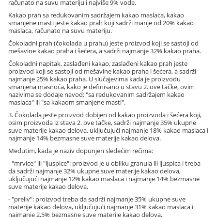
računato na suvu materiju i najviše 9% vode.
Kakao prah sa redukovanim sadržajem kakao maslaca, kakao
smanjene masti jeste kakao prah koji sadrži manje od 20% kakao
maslaca, računato na suvu materiju.
Čokoladni prah (čokolada u prahu) jeste proizvod koji se sastoji od
mešavine kakao praha i šećera, a sadrži najmanje 32% kakao praha.
Čokoladni napitak, zaslađeni kakao, zaslađeni kakao prah jeste
proizvod koji se sastoji od mešavine kakao praha i šećera, a sadrži
najmanje 25% kakao praha. U slučajevima kada je proizvodu
smanjena masnoća, kako je definisano u stavu 2. ove tačke, ovim
nazivima se dodaje navod: "sa redukovanim sadržajem kakao
maslaca" ili "sa kakaom smanjene masti".
3. Čokolada jeste proizvod dobijen od kakao proizvoda i šećera koji,
osim proizvoda iz stava 2. ove tačke, sadrži najmanje 35% ukupne
suve materije kakao delova, uključujući najmanje 18% kakao maslaca i
najmanje 14% bezmasne suve materije kakao delova.
Međutim, kada je naziv dopunjen sledećim rečima:
- "mrvice" ili "ljuspice": proizvod je u obliku granula ili ljuspica i treba
da sadrži najmanje 32% ukupne suve materije kakao delova,
uključujući najmanje 12% kakao maslaca i najmanje 14% bezmasne
suve materije kakao delova,
- "preliv": proizvod treba da sadrži najmanje 35% ukupne suve
materije kakao delova, uključujući najmanje 31% kakao maslaca i
najmanje 2,5% bezmasne suve materije kakao delova,