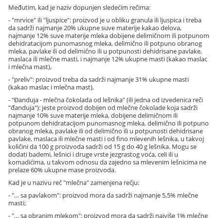
Međutim, kad je naziv dopunjen sledećim rečima:
- "mrvice" ili "ljuspice": proizvod je u obliku granula ili ljuspica i treba
da sadrži najmanje 20% ukupne suve materije kakao delova,
najmanje 12% suve materije mleka dobijene delimičnom ili potpunom
dehidratacijom punomasnog mleka, delimično ili potpuno obranog
mleka, pavlake ili od delimično ili u potpunosti dehidrisane pavlake,
maslaca ili mlečne masti, i najmanje 12% ukupne masti (kakao maslac
i mlečna mast),
- "preliv": proizvod treba da sadrži najmanje 31% ukupne masti
(kakao maslac i mlečna mast),
- "Đanduja - mlečna čokolada od lešnika" (ili jedna od izvedenica reči
"đanduja"): jeste proizvod dobijen od mlečne čokolade koja sadrži
najmanje 10% suve materije mleka, dobijene delimičnom ili
potpunom dehidratacijom punomasnog mleka, delimično ili potpuno
obranog mleka, pavlake ili od delimično ili u potpunosti dehidrisane
pavlake, maslaca ili mlečne masti i od fino mlevenih lešnika, u takvoj
količini da 100 g proizvoda sadrži od 15 g do 40 g lešnika. Mogu se
dodati bademi, lešnici i druge vrste jezgrastog voća, celi ili u
komadićima, u takvom odnosu da zajedno sa mlevenim lešnicima ne
prelaze 60% ukupne mase proizvoda.
Kad je u nazivu reč "mlečna" zamenjena rečju:
- "… sa pavlakom": proizvod mora da sadrži najmanje 5,5% mlečne
masti;
- "… sa obranim mlekom": proizvod mora da sadrži najviše 1% mlečne