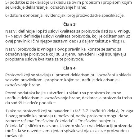
5) podatke iz deklaracije u skladu sa ovim propisom i propisom kojim
se uređuje deklarisanje i označavanje hrane;
6) datum donošenja i evidencijski broj proizvođačke specifikacije.
Član 3
Nazivi, definicije i opšti uslovi kvaliteta za proizvode dati su u Prilogu
1 - Nazivi, definicije i uslovi kvaliteta proizvoda, koji je odštampan uz
ovaj pravilnik i čini njegov sastavni deo (u daljem tekstu: Prilog 1).
Nazivi proizvoda iz Priloga 1 ovog pravilnika, koriste se samo za
označavanje proizvoda koji su u njemu navedeni i koji ispunjavaju
propisane uslove kvaliteta za te proizvode.
Član 4
Proizvodi koji se stavljaju u promet deklarisani su i označeni u skladu
sa ovim pravilnikom i propisom kojim se uređuje deklarisanje i
označavanje hrane.
Pored podataka koji su utvrđeni u skladu sa propisom kojim se
uređuje deklarisanje i označavanje hrane, deklaracija proizvoda treba
da sadrži i sledeće podatke:
1) ako se proizvodi koji su navedeni u tač. 3-7. i tački 10. dela A, Priloga
1 ovog pravilnika, prodaju u mešavini, nazivi proizvoda mogu da se
zamene rečima: "mešavine čokolada" ili "mešavine punjenih
čokolada" ili sličnim nazivom. U ovom slučaju na deklaraciji proizvoda
može da se navede samo jedan spisak sastojaka za sve proizvode u
mešavini;