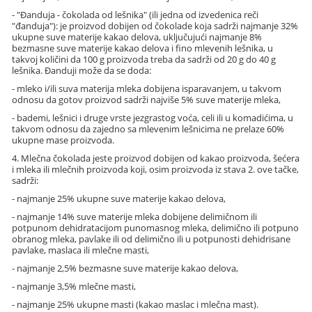
- "Đanduja - čokolada od lešnika" (ili jedna od izvedenica reči
"đanduja"): je proizvod dobijen od čokolade koja sadrži najmanje 32%
ukupne suve materije kakao delova, uključujući najmanje 8%
bezmasne suve materije kakao delova i fino mlevenih lešnika, u
takvoj količini da 100 g proizvoda treba da sadrži od 20 g do 40 g
lešnika. Đanduji može da se doda:
- mleko i/ili suva materija mleka dobijena isparavanjem, u takvom
odnosu da gotov proizvod sadrži najviše 5% suve materije mleka,
- bademi, lešnici i druge vrste jezgrastog voća, celi ili u komadićima, u
takvom odnosu da zajedno sa mlevenim lešnicima ne prelaze 60%
ukupne mase proizvoda.
4. Mlečna čokolada jeste proizvod dobijen od kakao proizvoda, šećera
i mleka ili mlečnih proizvoda koji, osim proizvoda iz stava 2. ove tačke,
sadrži:
- najmanje 25% ukupne suve materije kakao delova,
- najmanje 14% suve materije mleka dobijene delimičnom ili
potpunom dehidratacijom punomasnog mleka, delimično ili potpuno
obranog mleka, pavlake ili od delimično ili u potpunosti dehidrisane
pavlake, maslaca ili mlečne masti,
- najmanje 2,5% bezmasne suve materije kakao delova,
- najmanje 3,5% mlečne masti,
- najmanje 25% ukupne masti (kakao maslac i mlečna mast).