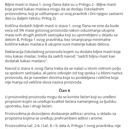
Biljne masti iz stava 1. ovog člana date su u Prilogu 2 - Biljne masti
koje pored kakao maslaca mogu da se dodaju čokoladnim
proizvodima, koji je odštampan uz ovaj pravilnik i čini njegov sastavni
deo (u daljem tekstu: Prilog 2).
Količina dodatih biljnih masti iz stava 1. ovog člana ne sme da bude
veća od 5% mase gotovog proizvoda nakon oduzimanja ukupne
mase svih drugih jestivih sastojaka koji su upotrebljeni u skladu sa
delom B, Priloga 1 ovog pravilnika, bez smanjivanja minimalne
količine kakao maslaca ili ukupne suve materije kakao delova.
Deklaracija čokoladnog proizvoda kojem su dodate biljne masti koje
nisu kakao maslac, treba da sadrži navod: "sadrži biljnu mast kao
dodatak kakao maslacu".
Navod iz stava 4. ovog člana treba da se nalazi u istom vidnom polju
sa spiskom sastojaka, ali jasno odvojen od tog spiska i u blizini naziva
proizvoda, da je naveden slovima koja su podebljana i veličine koja
nije manja od veličine slova naziva proizvoda.
Član 6
U proizvodnji proizvoda mogu da se koriste šećeri koji su uređeni
propisom kojim se uređuje kvalitet šećera namenjenog za ljudsku
upotrebu, kao i drugi šećeri.
Proizvodima je dozvoljeno dodavanje aditiva i aroma, u skladu sa
propisima kojima se uređuju prehrambeni aditivi i arome.
Proizvodima tač. 2-6. i tač. 8. i 9. dela A, Priloga 1 ovog pravilnika, nije