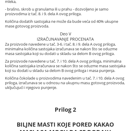
mleka,
- brašno, skrob u granulama ili u prahu - dozvoljeno je samo
proizvodima iz tač. 8. i 9. dela A ovog priloga.
Količina dodatih sastojaka ne može da bude veća od 40% ukupne
mase gotovog proizvoda.
Deo V
IZRAČUNAVANJE PROCENATA
Za proizvode navedene u tač. 3-6. i tač. 8. i 9. dela A ovog priloga,
minimalna količina sastojaka izračunava se nakon što se oduzme
masa sastojaka koji su dodati u skladu sa delom B ovog priloga.
Za proizvode navedene u tač. 7. i 10. dela A ovog priloga, minimalna
količina sastojaka izračunava se nakon što se oduzme masa sastojaka
koji su dodati u skladu sa delom B ovog priloga i masa punjenja.
Količina čokolade u proizvodima navedenim u tač. 7. i 10. dela A ovog
priloga, izračunava se u odnosu na ukupnu masu gotovog proizvoda,
uključujući i njegovo punjenje.
Prilog 2
BILJNE MASTI KOJE PORED KAKAO