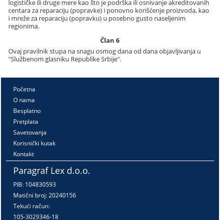
logističke ili druge mere kao što je podrška ili osnivanje akreditovanih
centara za reparaciju (popravke) i ponovno korišćenje proizvoda, kao
i mreže za reparaciju (popravku) u posebno gusto naseljenim
regionima.
Član 6
Ovaj pravilnik stupa na snagu osmog dana od dana objavljivanja u
"Službenom glasniku Republike Srbije".
Početna
O nama
Besplatno
Pretplata
Savetovanja
Korisnički kutak
Kontakt
Paragraf Lex d.o.o.
PIB: 104830593
Matični broj: 20240156
Tekući račun:
105-3029346-18