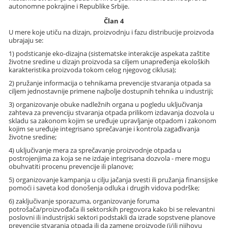
autonomne pokrajine i Republike Srbije.
Član 4
U mere koje utiču na dizajn, proizvodnju i fazu distribucije proizvoda
ubrajaju se:
1) podsticanje eko-dizajna (sistematske interakcije aspekata zaštite
životne sredine u dizajn proizvoda sa ciljem unapređenja ekoloških
karakteristika proizvoda tokom celog njegovog ciklusa);
2) pružanje informacija o tehnikama prevencije stvaranja otpada sa
ciljem jednostavnije primene najbolje dostupnih tehnika u industriji;
3) organizovanje obuke nadležnih organa u pogledu uključivanja
zahteva za prevenciju stvaranja otpada prilikom izdavanja dozvola u
skladu sa zakonom kojim se uređuje upravljanje otpadom i zakonom
kojim se uređuje integrisano sprečavanje i kontrola zagađivanja
životne sredine;
4) uključivanje mera za sprečavanje proizvodnje otpada u
postrojenjima za koja se ne izdaje integrisana dozvola - mere mogu
obuhvatiti procenu prevencije ili planove;
5) organizovanje kampanja u cilju jačanja svesti ili pružanja finansijske
pomoći i saveta kod donošenja odluka i drugih vidova podrške;
6) zaključivanje sporazuma, organizovanje foruma
potrošača/proizvođača ili sektorskih pregovora kako bi se relevantni
poslovni ili industrijski sektori podstakli da izrade sopstvene planove
prevencije stvaranja otpada ili da zamene proizvode (i/ili njihovu