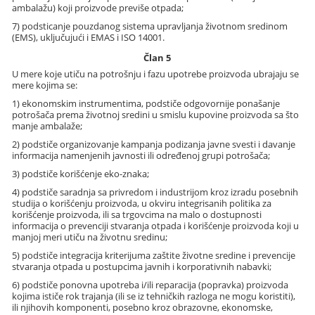
ambalažu) koji proizvode previše otpada;
7) podsticanje pouzdanog sistema upravljanja životnom sredinom
(EMS), uključujući i EMAS i ISO 14001.
Član 5
U mere koje utiču na potrošnju i fazu upotrebe proizvoda ubrajaju se
mere kojima se:
1) ekonomskim instrumentima, podstiče odgovornije ponašanje
potrošača prema životnoj sredini u smislu kupovine proizvoda sa što
manje ambalaže;
2) podstiče organizovanje kampanja podizanja javne svesti i davanje
informacija namenjenih javnosti ili određenoj grupi potrošača;
3) podstiče korišćenje eko-znaka;
4) podstiče saradnja sa privredom i industrijom kroz izradu posebnih
studija o korišćenju proizvoda, u okviru integrisanih politika za
korišćenje proizvoda, ili sa trgovcima na malo o dostupnosti
informacija o prevenciji stvaranja otpada i korišćenje proizvoda koji u
manjoj meri utiču na životnu sredinu;
5) podstiče integracija kriterijuma zaštite životne sredine i prevencije
stvaranja otpada u postupcima javnih i korporativnih nabavki;
6) podstiče ponovna upotreba i/ili reparacija (popravka) proizvoda
kojima ističe rok trajanja (ili se iz tehničkih razloga ne mogu koristiti),
ili njihovih komponenti, posebno kroz obrazovne, ekonomske,