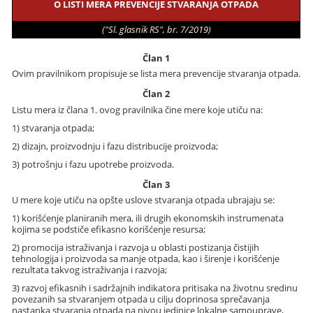
O LISTI MERA PREVENCIJE STVARANJA OTPADA
("Sl. glasnik RS", br. 7/2019)
Član 1
Ovim pravilnikom propisuje se lista mera prevencije stvaranja otpada.
Član 2
Listu mera iz člana 1. ovog pravilnika čine mere koje utiču na:
1) stvaranja otpada;
2) dizajn, proizvodnju i fazu distribucije proizvoda;
3) potrošnju i fazu upotrebe proizvoda.
Član 3
U mere koje utiču na opšte uslove stvaranja otpada ubrajaju se:
1) korišćenje planiranih mera, ili drugih ekonomskih instrumenata
kojima se podstiče efikasno korišćenje resursa;
2) promocija istraživanja i razvoja u oblasti postizanja čistijih
tehnologija i proizvoda sa manje otpada, kao i širenje i korišćenje
rezultata takvog istraživanja i razvoja;
3) razvoj efikasnih i sadržajnih indikatora pritisaka na životnu sredinu
povezanih sa stvaranjem otpada u cilju doprinosa sprečavanja
nastanka stvaranja otpada na nivou jedinice lokalne samouprave,