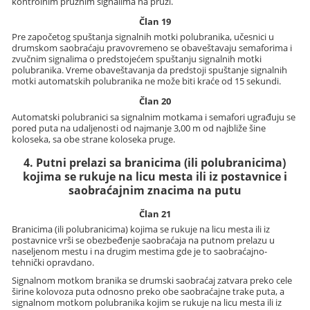
kontrolnim pružnim signalima na pruzi.
Član 19
Pre započetog spuštanja signalnih motki polubranika, učesnici u
drumskom saobraćaju pravovremeno se obaveštavaju semaforima i
zvučnim signalima o predstojećem spuštanju signalnih motki
polubranika. Vreme obaveštavanja da predstoji spuštanje signalnih
motki automatskih polubranika ne može biti kraće od 15 sekundi.
Član 20
Automatski polubranici sa signalnim motkama i semafori ugrađuju se
pored puta na udaljenosti od najmanje 3,00 m od najbliže šine
koloseka, sa obe strane koloseka pruge.
4. Putni prelazi sa branicima (ili polubranicima)
kojima se rukuje na licu mesta ili iz postavnice i
saobraćajnim znacima na putu
Član 21
Branicima (ili polubranicima) kojima se rukuje na licu mesta ili iz
postavnice vrši se obezbeđenje saobraćaja na putnom prelazu u
naseljenom mestu i na drugim mestima gde je to saobraćajno-
tehnički opravdano.
Signalnom motkom branika se drumski saobraćaj zatvara preko cele
širine kolovoza puta odnosno preko obe saobraćajne trake puta, a
signalnom motkom polubranika kojim se rukuje na licu mesta ili iz