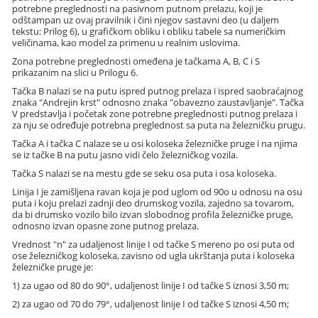
potrebne preglednosti na pasivnom putnom prelazu, koji je
odštampan uz ovaj pravilnik i čini njegov sastavni deo (u daljem
tekstu: Prilog 6), u grafičkom obliku i obliku tabele sa numeričkim
veličinama, kao model za primenu u realnim uslovima.
Zona potrebne preglednosti omeđena je tačkama A, B, C i S
prikazanim na slici u Prilogu 6.
Tačka B nalazi se na putu ispred putnog prelaza i ispred saobraćajnog
znaka "Andrejin krst" odnosno znaka "obavezno zaustavljanje". Tačka
V predstavlja i početak zone potrebne preglednosti putnog prelaza i
za nju se određuje potrebna preglednost sa puta na železničku prugu.
Tačka A i tačka C nalaze se u osi koloseka železničke pruge i na njima
se iz tačke B na putu jasno vidi čelo železničkog vozila.
Tačka S nalazi se na mestu gde se seku osa puta i osa koloseka.
Linija I je zamišljena ravan koja je pod uglom od 90o u odnosu na osu
puta i koju prelazi zadnji deo drumskog vozila, zajedno sa tovarom,
da bi drumsko vozilo bilo izvan slobodnog profila železničke pruge,
odnosno izvan opasne zone putnog prelaza.
Vrednost "n" za udaljenost linije I od tačke S mereno po osi puta od
ose železničkog koloseka, zavisno od ugla ukrštanja puta i koloseka
železničke pruge je:
1) za ugao od 80 do 90°, udaljenost linije I od tačke S iznosi 3,50 m;
2) za ugao od 70 do 79°, udaljenost linije I od tačke S iznosi 4,50 m;