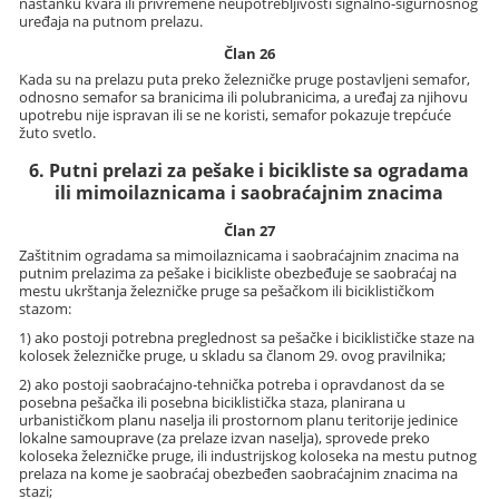
nastanku kvara ili privremene neupotrebljivosti signalno-sigurnosnog
uređaja na putnom prelazu.
Član 26
Kada su na prelazu puta preko železničke pruge postavljeni semafor,
odnosno semafor sa branicima ili polubranicima, a uređaj za njihovu
upotrebu nije ispravan ili se ne koristi, semafor pokazuje trepćuće
žuto svetlo.
6. Putni prelazi za pešake i bicikliste sa ogradama
ili mimoilaznicama i saobraćajnim znacima
Član 27
Zaštitnim ogradama sa mimoilaznicama i saobraćajnim znacima na
putnim prelazima za pešake i bicikliste obezbeđuje se saobraćaj na
mestu ukrštanja železničke pruge sa pešačkom ili biciklističkom
stazom:
1) ako postoji potrebna preglednost sa pešačke i biciklističke staze na
kolosek železničke pruge, u skladu sa članom 29. ovog pravilnika;
2) ako postoji saobraćajno-tehnička potreba i opravdanost da se
posebna pešačka ili posebna biciklistička staza, planirana u
urbanističkom planu naselja ili prostornom planu teritorije jedinice
lokalne samouprave (za prelaze izvan naselja), sprovede preko
koloseka železničke pruge, ili industrijskog koloseka na mestu putnog
prelaza na kome je saobraćaj obezbeđen saobraćajnim znacima na
stazi;