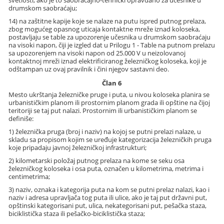
drumskom saobraćaju;
14) na zaštitne kapije koje se nalaze na putu ispred putnog prelaza,
zbog mogućeg opasnog uticaja kontaktne mreže iznad koloseka,
postavljaju se table za upozorenje učesnika u drumskom saobraćaju
na visoki napon, čiji je izgled dat u Prilogu 1 - Table na putnom prelazu
sa upozorenjem na visoki napon od 25.000 V u neizolovanoj
kontaktnoj mreži iznad elektrificiranog železničkog koloseka, koji je
odštampan uz ovaj pravilnik i čini njegov sastavni deo.
Član 6
Mesto ukrštanja železničke pruge i puta, u nivou koloseka planira se
urbanističkim planom ili prostornim planom grada ili opštine na čijoj
teritoriji se taj put nalazi. Prostornim ili urbanističkim planom se
definiše:
1) železnička pruga (broj i naziv) na kojoj se putni prelazi nalaze, u
skladu sa propisom kojim se uređuje kategorizacija železničkih pruga
koje pripadaju javnoj železničkoj infrastrukturi;
2) kilometarski položaj putnog prelaza na kome se seku osa
železničkog koloseka i osa puta, označen u kilometrima, metrima i
centimetrima;
3) naziv, oznaka i kategorija puta na kom se putni prelaz nalazi, kao i
naziv i adresa upravljača tog puta ili ulice, ako je taj put državni put,
opštinski kategorisani put, ulica, nekategorisani put, pešačka staza,
biciklistička staza ili pešačko-biciklistička staza;