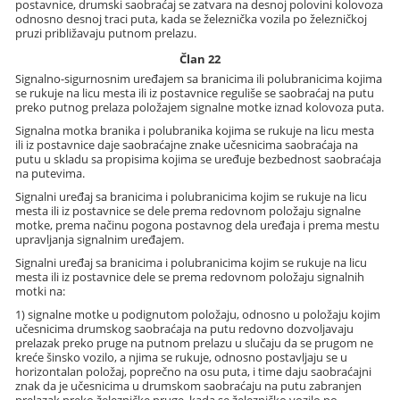
postavnice, drumski saobraćaj se zatvara na desnoj polovini kolovoza
odnosno desnoj traci puta, kada se železnička vozila po železničkoj
pruzi približavaju putnom prelazu.
Član 22
Signalno-sigurnosnim uređajem sa branicima ili polubranicima kojima
se rukuje na licu mesta ili iz postavnice reguliše se saobraćaj na putu
preko putnog prelaza položajem signalne motke iznad kolovoza puta.
Signalna motka branika i polubranika kojima se rukuje na licu mesta
ili iz postavnice daje saobraćajne znake učesnicima saobraćaja na
putu u skladu sa propisima kojima se uređuje bezbednost saobraćaja
na putevima.
Signalni uređaj sa branicima i polubranicima kojim se rukuje na licu
mesta ili iz postavnice se dele prema redovnom položaju signalne
motke, prema načinu pogona postavnog dela uređaja i prema mestu
upravljanja signalnim uređajem.
Signalni uređaj sa branicima i polubranicima kojim se rukuje na licu
mesta ili iz postavnice dele se prema redovnom položaju signalnih
motki na:
1) signalne motke u podignutom položaju, odnosno u položaju kojim
učesnicima drumskog saobraćaja na putu redovno dozvoljavaju
prelazak preko pruge na putnom prelazu u slučaju da se prugom ne
kreće šinsko vozilo, a njima se rukuje, odnosno postavljaju se u
horizontalan položaj, poprečno na osu puta, i time daju saobraćajni
znak da je učesnicima u drumskom saobraćaju na putu zabranjen