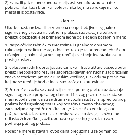
2) kvara ili privremene neupotrebljivosti semafora, automatskih
polubranika, kao i branika i polubranika kojima se rukuje na licu
mesta ili iz postavnice.
Član 25
Ukoliko nastane kvar ili privremena neupotrebljivost signalno-
sigurnosnog uređaja na putnom prelazu, saobraćaj na putnom
prelazu obezbeđuje se primenom jedne od sledećih posebnih mera:
1) raspoloživim tehničkim sredstvima i signalnom opremom
rukovanjem na licu mesta, odnosno kako je to određeno tehničkim
rešenjem signalno-sigurnosnog uređaja za stanje kvara, ako za to
postoje uslovi;
2) ovlašćeni radnik upravljača železničke infrastrukture poseda putni
prelaz i neposredno reguliše saobraćaj davanjem ručnih saobraćajnih
znaka zastavicom prema drumskim vozilima, u skladu sa propisima
kojima se uređuje bezbednost saobraćaja na putevima;
3) železničko vozilo se zaustavlja ispred putnog prelaza uz davanje
signalnog znaka propisanog članom 11. ovog pravilnika, a kada se
mašinovođa uveri da su se drumska vozila zaustavila ispred putnog
prelaza kod signalnog znaka koji označava mesto obaveznog
zaustavljanja ispred železničke pruge, železničko vozilo lagano i
pažljivo nastavlja vožnju, a drumska vozila nastavljaju vožnju po
odlasku železničkog vozila, odnosno poslednjeg vozila u vozu
područja putnog prelaza.
Posebne mere iz stava 1. ovog člana preduzimaju se odmah po