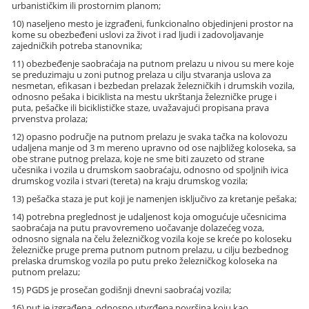
urbanističkim ili prostornim planom;
10) naseljeno mesto je izgrađeni, funkcionalno objedinjeni prostor na
kome su obezbeđeni uslovi za život i rad ljudi i zadovoljavanje
zajedničkih potreba stanovnika;
11) obezbeđenje saobraćaja na putnom prelazu u nivou su mere koje
se preduzimaju u zoni putnog prelaza u cilju stvaranja uslova za
nesmetan, efikasan i bezbedan prelazak železničkih i drumskih vozila,
odnosno pešaka i biciklista na mestu ukrštanja železničke pruge i
puta, pešačke ili biciklističke staze, uvažavajući propisana prava
prvenstva prolaza;
12) opasno područje na putnom prelazu je svaka tačka na kolovozu
udaljena manje od 3 m mereno upravno od ose najbližeg koloseka, sa
obe strane putnog prelaza, koje ne sme biti zauzeto od strane
učesnika i vozila u drumskom saobraćaju, odnosno od spoljnih ivica
drumskog vozila i stvari (tereta) na kraju drumskog vozila;
13) pešačka staza je put koji je namenjen isključivo za kretanje pešaka;
14) potrebna preglednost je udaljenost koja omogućuje učesnicima
saobraćaja na putu pravovremeno uočavanje dolazećeg voza,
odnosno signala na čelu železničkog vozila koje se kreće po koloseku
železničke pruge prema putnom putnom prelazu, u cilju bezbednog
prelaska drumskog vozila po putu preko železničkog koloseka na
putnom prelazu;
15) PGDS je prosečan godišnji dnevni saobraćaj vozila;
16) put je izgrađena, odnosno utvrđena površina koju kao