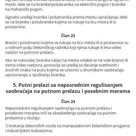
motki, dele se na branike/polubranike na električni pogon i branike
na mehanički pogon.
Signalni uređaji branika i polubranika prema mestu upravljanja, dele
se na branike i polubranike kojima se rukuje na licu mesta ili iz
postavnice.
Član 23
Branici i polubranici kojima se rukuje na licu mesta ili iz postavnice su
u vidnom polju železničkog radnika koji njima rukuje ili ima video
nadzor na putnom prelazu.
Ako se rukovalac branika nalazi na mestu odakle se ne vide branici ili
nema video nadzora, postavlja se uređaj za davanje svetlosnih i
zvučnih znaka na putu kojima se učesnici u drumskom saobraćaju
upozoravaju o spuštanju branika.
5. Putni prelazi sa neposrednim regulisanjem
saobraćaja na putnom prelazu i posebnim merama
Član 24
Neposrednim regulisanjem saobraćaja na putnom prelazu i
posebnim merama vrši se obezbeđenje saobraćaja na putnim
prelazima u slučaju:
1) kretanja železničkih vozila na manipulativnim železničkim prugama
i industrijskim kolosecima;