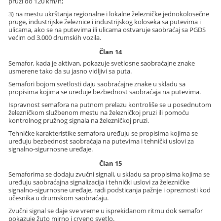
pruzi do 120 km/h;
3) na mestu ukrštanja regionalne i lokalne železničke jednokolosečne
pruge, industrijske železnice i industrijskog koloseka sa putevima i
ulicama, ako se na putevima ili ulicama ostvaruje saobraćaj sa PGDS
većim od 3.000 drumskih vozila.
Član 14
Semafor, kada je aktivan, pokazuje svetlosne saobraćajne znake
usmerene tako da su jasno vidljivi sa puta.
Semafori bojom svetlosti daju saobraćajne znake u skladu sa
propisima kojima se uređuje bezbednost saobraćaja na putevima.
Ispravnost semafora na putnom prelazu kontroliše se u posednutom
železničkom službenom mestu na železničkoj pruzi ili pomoću
kontrolnog pružnog signala na železničkoj pruzi.
Tehničke karakteristike semafora uređuju se propisima kojima se
uređuju bezbednost saobraćaja na putevima i tehnički uslovi za
signalno-sigurnosne uređaje.
Član 15
Semaforima se dodaju zvučni signali, u skladu sa propisima kojima se
uređuju saobraćajna signalizacija i tehnički uslovi za železničke
signalno-sigurnosne uređaje, radi podsticanja pažnje i opreznosti kod
učesnika u drumskom saobraćaju.
Zvučni signal se daje sve vreme u isprekidanom ritmu dok semafor
pokazuje žuto mirno i crveno svetlo.