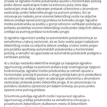
2) kada se signalne motke polubranika spuste u horizontalan položaj
preko desne saobraćajne trake na kolovozu puta, time daju
saobraćajni znak da je zabranjen prelazak učesnicima u drumskom
saobraćaju preko železničke pruge na putnom prelazu, što se
ostvaruje po nailasku prve osovine železničkog vozila na uključne
delove uređaja ispred putnog prelaza na koloseku pruge. Signalne
motke polubranika se podižu u gornji odnosno vertikalan položaj po
prelasku poslednje osovine železničkog vozila preko isključnih delova
uređaja iza putnog prelaza na koloseku pruge;
3) signalno-sigurnosni uređaj sa automatskim polubranicima je sa
semaforima u takvoj zavisnosti, da se: žuto svetlo pojavi nailaskom
železničkog vozila na uključne delove uređaja, crveno svetlo pojavi
pre početka spuštanja automatskih polubranika u horizontalan
položaj, a semafor se ugasi kada se automatski polubranik podigne u
vertikalan položaj;
4) u slučaju nestanka električne energije za napajanje signalno-
sigurnosnog uređaja na putnom prelazu koje onemogućuje njegovo
funkcionisanje, signalne motke polubranika se odmah spuste u
horizontalan položaj ili postave u drugi položaj kako je to predviđeno
za odnosni tip uređaja, kojim se zabranjuje učesnicima u drumskom
saobraćaju prelazak preko železničke pruge, ili se upozoravaju na
potrebnu dodatnu opreznost pri daljem kretanju po putu preko
opasne zone putnog prelaza;
5) kontrola položaja signalnih motki i ispravnost signalno-
sigurnosnog uređaja polubranika sa semaforima ostvaruju u
posednutom železničkom službenom mestu ili železničkim