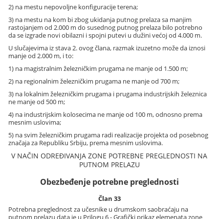
2) na mestu nepovoljne konfiguracije terena;
3) na mestu na kom bi zbog ukidanja putnog prelaza sa manjim
rastojanjem od 2.000 m do susednog putnog prelaza bilo potrebno
da se izgrade novi obilazni i spojni putevi u dužini većoj od 4.000 m.
U slučajevima iz stava 2. ovog člana, razmak izuzetno može da iznosi
manje od 2.000 m, i to:
1) na magistralnim železničkim prugama ne manje od 1.500 m;
2) na regionalnim železničkim prugama ne manje od 700 m;
3) na lokalnim železničkim prugama i prugama industrijskih železnica
ne manje od 500 m;
4) na industrijskim kolosecima ne manje od 100 m, odnosno prema
mesnim uslovima;
5) na svim železničkim prugama radi realizacije projekta od posebnog
značaja za Republiku Srbiju, prema mesnim uslovima.
V NAČIN ODREĐIVANJA ZONE POTREBNE PREGLEDNOSTI NA
PUTNOM PRELAZU
Obezbeđenje potrebne preglednosti
Član 33
Potrebna preglednost za učesnike u drumskom saobraćaju na
putnom prelazu data je u Prilogu 6 - Grafički prikaz elemenata zone