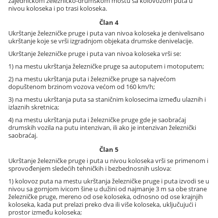
zajedničkom železničko-drumskom mostu sa kolovozom puta u
nivou koloseka i po trasi koloseka.
Član 4
Ukrštanje železničke pruge i puta van nivoa koloseka je denivelisano
ukrštanje koje se vrši izgradnjom objekata drumske denivelacije.
Ukrštanje železničke pruge i puta van nivoa koloseka vrši se:
1) na mestu ukrštanja železničke pruge sa autoputem i motoputem;
2) na mestu ukrštanja puta i železničke pruge sa najvećom
dopuštenom brzinom vozova većom od 160 km/h;
3) na mestu ukrštanja puta sa staničnim kolosecima između ulaznih i
izlaznih skretnica;
4) na mestu ukrštanja puta i železničke pruge gde je saobraćaj
drumskih vozila na putu intenzivan, ili ako je intenzivan železnički
saobraćaj.
Član 5
Ukrštanje železničke pruge i puta u nivou koloseka vrši se primenom i
sprovođenjem sledećih tehničkih i bezbednosnih uslova:
1) kolovoz puta na mestu ukrštanja železničke pruge i puta izvodi se u
nivou sa gornjom ivicom šine u dužini od najmanje 3 m sa obe strane
železničke pruge, mereno od ose koloseka, odnosno od ose krajnjih
koloseka, kada put prelazi preko dva ili više koloseka, uključujući i
prostor između koloseka;