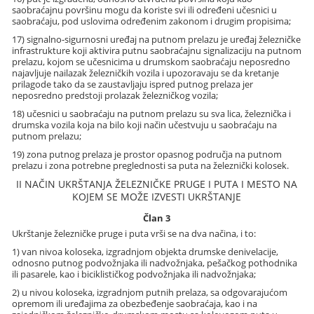
saobraćajnu površinu mogu da koriste svi ili određeni učesnici u
saobraćaju, pod uslovima određenim zakonom i drugim propisima;
17) signalno-sigurnosni uređaj na putnom prelazu je uređaj železničke
infrastrukture koji aktivira putnu saobraćajnu signalizaciju na putnom
prelazu, kojom se učesnicima u drumskom saobraćaju neposredno
najavljuje nailazak železničkih vozila i upozoravaju se da kretanje
prilagode tako da se zaustavljaju ispred putnog prelaza jer
neposredno predstoji prolazak železničkog vozila;
18) učesnici u saobraćaju na putnom prelazu su sva lica, železnička i
drumska vozila koja na bilo koji način učestvuju u saobraćaju na
putnom prelazu;
19) zona putnog prelaza je prostor opasnog područja na putnom
prelazu i zona potrebne preglednosti sa puta na železnički kolosek.
II NAČIN UKRŠTANJA ŽELEZNIČKE PRUGE I PUTA I MESTO NA
KOJEM SE MOŽE IZVESTI UKRŠTANJE
Član 3
Ukrštanje železničke pruge i puta vrši se na dva načina, i to:
1) van nivoa koloseka, izgradnjom objekta drumske denivelacije,
odnosno putnog podvožnjaka ili nadvožnjaka, pešačkog pothodnika
ili pasarele, kao i biciklističkog podvožnjaka ili nadvožnjaka;
2) u nivou koloseka, izgradnjom putnih prelaza, sa odgovarajućom
opremom ili uređajima za obezbeđenje saobraćaja, kao i na