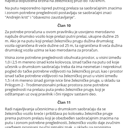
najveća dopuštena brzina na železničkoj pruzi do 100 km/h.
Na putu neposredno ispred putnog prelaza sa saobraćajnim znacima
i zonom potrebne preglednosti postavljaju se saobraćajni znaci
"Andrejin krst" i "obavezno zaustavljanje".
Član 10
Za potrebe proračuna u ovom pravilniku je usvojeno merodavno
najduže drumsko vozilo koje prelazi putni prelaz, ukupne dužine 25
m. Ako je na putu koji prelazi železničku prugu dužina drumskog
vozila ograničena ili veće dužine od 25 m, ta ograničena ili veća dužina
drumskog vozila uzima se kao merodavna za proračun.
Visina zone potrebne preglednosti obuhvata prostor, u visini između
1,0 i 2,5 m mereno iznad kote kolovoza, iznad tačke na putu od koje
učesnik u drumskom saobraćaju treba da ima nesmetan i neprekinut
pogled do tačke potrebne vidljivosti na železničkoj pruzi, kao i prostor
iznad tačke potrebne vidljivosti na železničkoj pruzi u visini između
1,5 i 4 m mereno iznad gornje ivice šine železničke pruge, u skladu sa
Prilogom 2 - Trodimenzionalni prikaz prostora zone potrebne
preglednosti na prelazu puta preko železničke pruge, koji je
odštampan uz ovaj pravilnik i čini njegov sastavni deo.
Član 11
Radi najavljivanja učesnicima u drumskom saobraćaju da se
železničko vozilo kreće i približava po koloseku železničke pruge
prema putnom prelazu koji je obezbeđen saobraćajnim znacima na
putu i zonom potrebne preglednosti, železničko vozilo daje zvučnim
uređajem propisani zvučni signalni znak, u skladu sa propisima