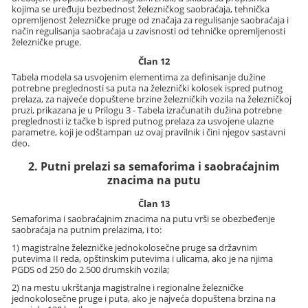
kojima se uređuju bezbednost železničkog saobraćaja, tehnička
opremljenost železničke pruge od značaja za regulisanje saobraćaja i
način regulisanja saobraćaja u zavisnosti od tehničke opremljenosti
železničke pruge.
Član 12
Tabela modela sa usvojenim elementima za definisanje dužine
potrebne preglednosti sa puta na železnički kolosek ispred putnog
prelaza, za najveće dopuštene brzine železničkih vozila na železničkoj
pruzi, prikazana je u Prilogu 3 - Tabela izračunatih dužina potrebne
preglednosti iz tačke b ispred putnog prelaza za usvojene ulazne
parametre, koji je odštampan uz ovaj pravilnik i čini njegov sastavni
deo.
2. Putni prelazi sa semaforima i saobraćajnim
znacima na putu
Član 13
Semaforima i saobraćajnim znacima na putu vrši se obezbeđenje
saobraćaja na putnim prelazima, i to:
1) magistralne železničke jednokolosečne pruge sa državnim
putevima II reda, opštinskim putevima i ulicama, ako je na njima
PGDS od 250 do 2.500 drumskih vozila;
2) na mestu ukrštanja magistralne i regionalne železničke
jednokolosečne pruge i puta, ako je najveća dopuštena brzina na