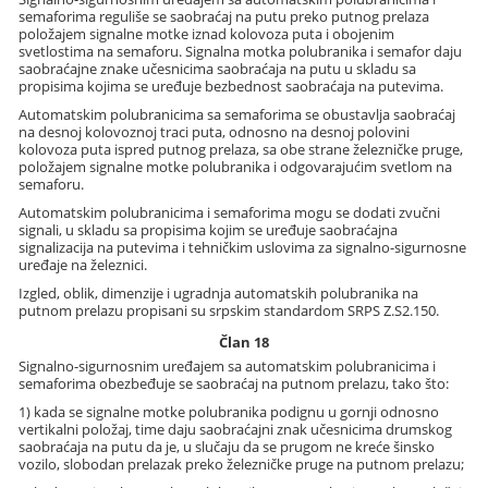
semaforima reguliše se saobraćaj na putu preko putnog prelaza
položajem signalne motke iznad kolovoza puta i obojenim
svetlostima na semaforu. Signalna motka polubranika i semafor daju
saobraćajne znake učesnicima saobraćaja na putu u skladu sa
propisima kojima se uređuje bezbednost saobraćaja na putevima.
Automatskim polubranicima sa semaforima se obustavlja saobraćaj
na desnoj kolovoznoj traci puta, odnosno na desnoj polovini
kolovoza puta ispred putnog prelaza, sa obe strane železničke pruge,
položajem signalne motke polubranika i odgovarajućim svetlom na
semaforu.
Automatskim polubranicima i semaforima mogu se dodati zvučni
signali, u skladu sa propisima kojim se uređuje saobraćajna
signalizacija na putevima i tehničkim uslovima za signalno-sigurnosne
uređaje na železnici.
Izgled, oblik, dimenzije i ugradnja automatskih polubranika na
putnom prelazu propisani su srpskim standardom SRPS Z.S2.150.
Član 18
Signalno-sigurnosnim uređajem sa automatskim polubranicima i
semaforima obezbeđuje se saobraćaj na putnom prelazu, tako što:
1) kada se signalne motke polubranika podignu u gornji odnosno
vertikalni položaj, time daju saobraćajni znak učesnicima drumskog
saobraćaja na putu da je, u slučaju da se prugom ne kreće šinsko
vozilo, slobodan prelazak preko železničke pruge na putnom prelazu;