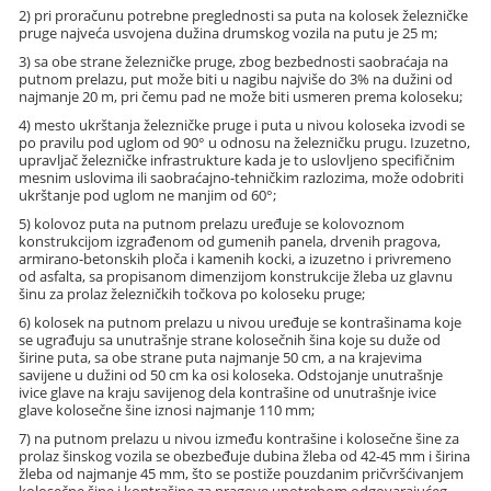
2) pri proračunu potrebne preglednosti sa puta na kolosek železničke
pruge najveća usvojena dužina drumskog vozila na putu je 25 m;
3) sa obe strane železničke pruge, zbog bezbednosti saobraćaja na
putnom prelazu, put može biti u nagibu najviše do 3% na dužini od
najmanje 20 m, pri čemu pad ne može biti usmeren prema koloseku;
4) mesto ukrštanja železničke pruge i puta u nivou koloseka izvodi se
po pravilu pod uglom od 90° u odnosu na železničku prugu. Izuzetno,
upravljač železničke infrastrukture kada je to uslovljeno specifičnim
mesnim uslovima ili saobraćajno-tehničkim razlozima, može odobriti
ukrštanje pod uglom ne manjim od 60°;
5) kolovoz puta na putnom prelazu uređuje se kolovoznom
konstrukcijom izgrađenom od gumenih panela, drvenih pragova,
armirano-betonskih ploča i kamenih kocki, a izuzetno i privremeno
od asfalta, sa propisanom dimenzijom konstrukcije žleba uz glavnu
šinu za prolaz železničkih točkova po koloseku pruge;
6) kolosek na putnom prelazu u nivou uređuje se kontrašinama koje
se ugrađuju sa unutrašnje strane kolosečnih šina koje su duže od
širine puta, sa obe strane puta najmanje 50 cm, a na krajevima
savijene u dužini od 50 cm ka osi koloseka. Odstojanje unutrašnje
ivice glave na kraju savijenog dela kontrašine od unutrašnje ivice
glave kolosečne šine iznosi najmanje 110 mm;
7) na putnom prelazu u nivou između kontrašine i kolosečne šine za
prolaz šinskog vozila se obezbeđuje dubina žleba od 42-45 mm i širina
žleba od najmanje 45 mm, što se postiže pouzdanim pričvršćivanjem
kolosečne šine i kontrašine za pragove upotrebom odgovarajućeg