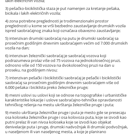
lakih električnih vozila;
3) pešačko-biciklistička staza je put namenjen za kretanje pešaka,
bicikala i lakih električnih vozila;
4) zona potrebne preglednosti je trodimenzionalni prostor
preglednosti u kome se vrši bezbedno zaustavljanje drumskih vozila
ispred saobraćajnog znaka koji označava obavezno zaustavljanje;
5) intenzivan drumski saobraćaj na putu je drumski saobraćaj sa
prosečnim godišnjim dnevnim saobraćajem većim od 7.000 drumskih
vozila na dan;
6) intenzivan železnički saobraćaj je saobraćaj vozova koji
podrazumeva prolaz više od 75 vozova na jednokolosečnoj pruzi,
odnosno više od 150 vozova na dvokolosečnoj pruzi na dan u
proseku, na godišnjem nivou;
7) intenzivan pešački i biciklistički saobraćaj je pešački i biciklistički
saobraćaj sa prosečnim godišnjim dnevnim saobraćajem više od
6.000 pešaka i biciklista preko železničke pruge;
8) mesni uslovi su uslovi koji se odnose na topografske i urbanističke
karakteristike lokacije i uslove saobraćajno-tehničke opravdanosti
tehničkog rešenja na mestu ukrštanja železničke pruge i puta;
9) mesto ukrštanja železničke pruge i puta je mesto gde se presecaju
osa koloseka železničke pruge i osa kolovoza puta, koje se izvodi kao
putni prelaz ili van nivoa koloseka koje se izvodi kao objekat
denivelacije puta i pruge, drumski nadvožnjak ili drumski podvožnjak,
u naseljenom ili van naseljenog mesta, a koje je planirano