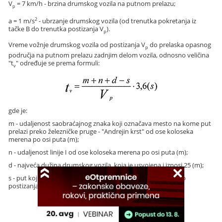
V
= 7 km/h - brzina drumskog vozila na putnom prelazu;
p
2
a = 1 m/s
- ubrzanje drumskog vozila (od trenutka pokretanja iz
tačke B do trenutka postizanja V
).
p
Vreme vožnje drumskog vozila od postizanja V
do prelaska opasnog
p
područja na putnom prelazu zadnjim delom vozila, odnosno veličina
"t
" određuje se prema formuli:
v
gde je:
m - udaljenost saobraćajnog znaka koji označava mesto na kome put
prelazi preko železničke pruge - "Andrejin krst" od ose koloseka
merena po osi puta (m);
n - udaljenost linije I od ose koloseka merena po osi puta (m);
d - najveća dužina drumskog vozila, koja je usvojena i iznosi 25 (m);
s - put koji drumsko vozilo pređe od pokretanja iz tačke B do
postizanja Vp (m);