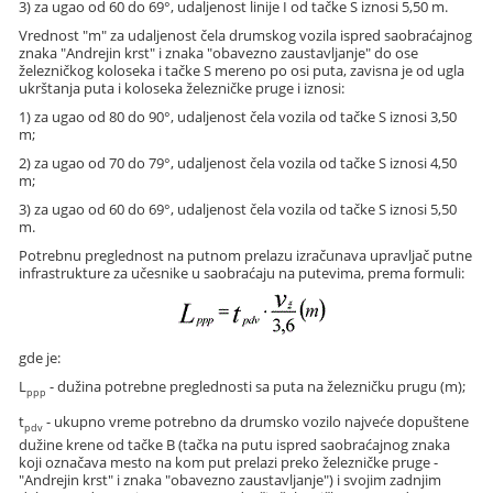
3) za ugao od 60 do 69°, udaljenost linije I od tačke S iznosi 5,50 m.
Vrednost "m" za udaljenost čela drumskog vozila ispred saobraćajnog
znaka "Andrejin krst" i znaka "obavezno zaustavljanje" do ose
železničkog koloseka i tačke S mereno po osi puta, zavisna je od ugla
ukrštanja puta i koloseka železničke pruge i iznosi:
1) za ugao od 80 do 90°, udaljenost čela vozila od tačke S iznosi 3,50
m;
2) za ugao od 70 do 79°, udaljenost čela vozila od tačke S iznosi 4,50
m;
3) za ugao od 60 do 69°, udaljenost čela vozila od tačke S iznosi 5,50
m.
Potrebnu preglednost na putnom prelazu izračunava upravljač putne
infrastrukture za učesnike u saobraćaju na putevima, prema formuli:
gde je:
L
- dužina potrebne preglednosti sa puta na železničku prugu (m);
ppp
t
- ukupno vreme potrebno da drumsko vozilo najveće dopuštene
pdv
dužine krene od tačke B (tačka na putu ispred saobraćajnog znaka
koji označava mesto na kom put prelazi preko železničke pruge -
"Andrejin krst" i znaka "obavezno zaustavljanje") i svojim zadnjim