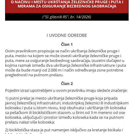
O NAČINU I MESTU UKRŠTANJA ŽELEZNIČKE PRUGE I PUTA I
MERAMA ZA OSIGURANJE BEZBEDNOG SAOBRAĆAJA
("Sl. glasnik RS", br. 14/2026)
I UVODNE ODREDBE
Član 1
Ovim pravilnikom propisuje se način ukrštanja železničke pruge i
puta, mesto na kojem se može izvesti ukrštanje železničke pruge i
puta, mere za osiguranje bezbednog saobraćaja, izuzetni slučajevi u
kojima razmak između dva ukrštanja železničke infrastrukture i puta
može da bude manji od 2.000 m i način određivanja zone potrebne
preglednosti na putnom prelazu.
Član 2
Pojedini izrazi upotrebljeni u ovom pravilniku imaju sledeće značenje:
1) putni prelaz je mesto ukrštanja železničke pruge koja pripada
javnoj železničkoj infrastrukturi, industrijskoj železnici ili industrijskom
koloseku i puta u istom nivou, koji obuhvata i ukrštanje tih koloseka
sa pešačkom ili biciklističkom stazom, u širini od 3 m mereno od ose
koloseka, uključujući i prostor između koloseka kada se na putnom
prelazu nalazi više koloseka;
2) biciklistička staza je put namenjen isključivo za kretanje bicikala i