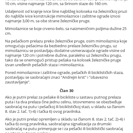
10 cm, visine najmanje 120 cm, sa širinom staze do 160 cm.
Udaljenost od krajnje ivice šine najbližeg koloseka na železničkoj pruzi
do najbliže ivice konstrukcije mimoilaznice i zaštitne ograde iznosi
najmanje 3,00 m, sa obe strane železničke pruge.
Mimoilaznice se boje crveno-belo, sa naizmeničnim poljima dužine 25
cm.
Na pešačkom prelazu preko železničke pruge, osim mimoilaznica koje
omogućuju pešacima da bezbedno prelaze železničku prugu, uz
mimoilaznicu se postavljaju dodatne usmeravajuće ograde visine od
najmanje 120 cm i potrebne dužine, paralelno uz železničku prugu,
tako da se onemogući pristup pešaka na kolosek železničke pruge
izvan uređenih pešačkih staza i mimoilaznica.
Pored mimoilaznice i zaštitne ograde, pešačkih ili biciklističkih staza,
postavljaju se saobraćajni znaci "Andrejin krst" i "obavezno
zaustavljanje".
Član 30
Ako je putni prelaz za pešake ili bicikliste u sastavu putnog prelaza
puta i ta dva prelaza čine jednu celinu, istovremeno se obezbeđuje
saobraćaj na putu i pešačkoj ili biciklističkoj stazi, u skladu sa članom
8. stav 2. tač. 1)-4) i tačka 6) ovog pravilnika.
Ako je putni prelaz opremljen u skladu sa članom 8. stav 2. tač. 2)-4) i
tačka 6) ovog pravilnika, saobraćajna signalizacija za drumski
saobraćaj na putu primenjuje se i za pešački ili biciklistički saobraćaj