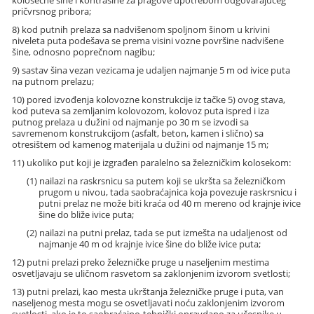
pričvrsnog pribora;
8) kod putnih prelaza sa nadvišenom spoljnom šinom u krivini
niveleta puta podešava se prema visini vozne površine nadvišene
šine, odnosno poprečnom nagibu;
9) sastav šina vezan vezicama je udaljen najmanje 5 m od ivice puta
na putnom prelazu;
10) pored izvođenja kolovozne konstrukcije iz tačke 5) ovog stava,
kod puteva sa zemljanim kolovozom, kolovoz puta ispred i iza
putnog prelaza u dužini od najmanje po 30 m se izvodi sa
savremenom konstrukcijom (asfalt, beton, kamen i slično) sa
otresištem od kamenog materijala u dužini od najmanje 15 m;
11) ukoliko put koji je izgrađen paralelno sa železničkim kolosekom:
(1) nailazi na raskrsnicu sa putem koji se ukršta sa železničkom
prugom u nivou, tada saobraćajnica koja povezuje raskrsnicu i
putni prelaz ne može biti kraća od 40 m mereno od krajnje ivice
šine do bliže ivice puta;
(2) nailazi na putni prelaz, tada se put izmešta na udaljenost od
najmanje 40 m od krajnje ivice šine do bliže ivice puta;
12) putni prelazi preko železničke pruge u naseljenim mestima
osvetljavaju se uličnom rasvetom sa zaklonjenim izvorom svetlosti;
13) putni prelazi, kao mesta ukrštanja železničke pruge i puta, van
naseljenog mesta mogu se osvetljavati noću zaklonjenim izvorom
svetlosti, ako je to saobraćajno-tehnički opravdano za učesnike u