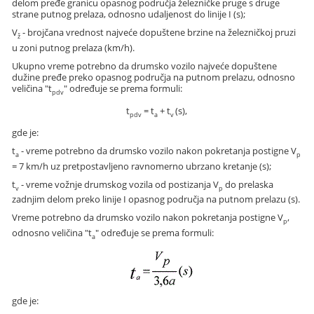
delom pređe granicu opasnog područja železničke pruge s druge
strane putnog prelaza, odnosno udaljenost do linije I (s);
V
- brojčana vrednost najveće dopuštene brzine na železničkoj pruzi
ž
u zoni putnog prelaza (km/h).
Ukupno vreme potrebno da drumsko vozilo najveće dopuštene
dužine pređe preko opasnog područja na putnom prelazu, odnosno
veličina "t
" određuje se prema formuli:
pdv
t
= t
+ t
(s),
pdv
a
v
gde je:
t
- vreme potrebno da drumsko vozilo nakon pokretanja postigne V
a
p
= 7 km/h uz pretpostavljeno ravnomerno ubrzano kretanje (s);
t
- vreme vožnje drumskog vozila od postizanja V
do prelaska
v
p
zadnjim delom preko linije I opasnog područja na putnom prelazu (s).
Vreme potrebno da drumsko vozilo nakon pokretanja postigne V
,
p
odnosno veličina "t
" određuje se prema formuli:
a
gde je: