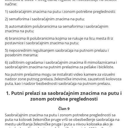
načine:
1) saobraćajnim znacima na putu i zonom potrebne preglednosti;
2) semaforima i saobraćajnim znacima na putu;
3) automatskim polubranicima sa semaforima i saobraćajnim
znacima na putu;
4) branicima ili polubranicima kojima se rukuje na licu mesta ili iz
postavnice i saobraćajnim znacima na putu;
5) neposrednim regulisanjem saobraćaja na putnom prelazu i
posebnim merama;
6) zaštitnim ogradama i saobraćajnim znacima ili mimoilaznicama i
saobraćajnim znacima na putnim prelazima za pešake i bicikliste.
Na putnim prelazima mogu se instalirati video kamere za vizuelni
nadzor zone putnog prelaza, železničke imovine, zauzetosti kolovoza
puta, kao i nadzor bezbednosti saobraćaja na putnom prelazu.
1. Putni prelazi sa saobraćajnim znacima na putu i
zonom potrebne preglednosti
Član 9
Saobraćajnim znacima na putu i zonom potrebne preglednosti sa
puta na kolosek železničke pruge vrši se obezbeđenje saobraćaja na
mestu ukrštanja železničke pruge i puta u nivou koloseka ako je