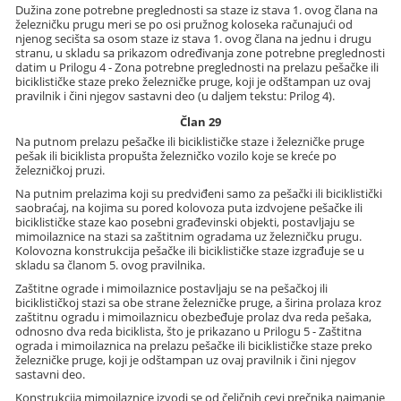
Dužina zone potrebne preglednosti sa staze iz stava 1. ovog člana na
železničku prugu meri se po osi pružnog koloseka računajući od
njenog secišta sa osom staze iz stava 1. ovog člana na jednu i drugu
stranu, u skladu sa prikazom određivanja zone potrebne preglednosti
datim u Prilogu 4 - Zona potrebne preglednosti na prelazu pešačke ili
biciklističke staze preko železničke pruge, koji je odštampan uz ovaj
pravilnik i čini njegov sastavni deo (u daljem tekstu: Prilog 4).
Član 29
Na putnom prelazu pešačke ili biciklističke staze i železničke pruge
pešak ili biciklista propušta železničko vozilo koje se kreće po
železničkoj pruzi.
Na putnim prelazima koji su predviđeni samo za pešački ili biciklistički
saobraćaj, na kojima su pored kolovoza puta izdvojene pešačke ili
biciklističke staze kao posebni građevinski objekti, postavljaju se
mimoilaznice na stazi sa zaštitnim ogradama uz železničku prugu.
Kolovozna konstrukcija pešačke ili biciklističke staze izgrađuje se u
skladu sa članom 5. ovog pravilnika.
Zaštitne ograde i mimoilaznice postavljaju se na pešačkoj ili
biciklističkoj stazi sa obe strane železničke pruge, a širina prolaza kroz
zaštitnu ogradu i mimoilaznicu obezbeđuje prolaz dva reda pešaka,
odnosno dva reda biciklista, što je prikazano u Prilogu 5 - Zaštitna
ograda i mimoilaznica na prelazu pešačke ili biciklističke staze preko
železničke pruge, koji je odštampan uz ovaj pravilnik i čini njegov
sastavni deo.
Konstrukcija mimoilaznice izvodi se od čeličnih cevi prečnika najmanje