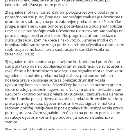
prelazak preko železničke pruge, kada se železničko vozilo po
koloseku približava putnom prelazu;
2) signalne motke u horizontalnom položaju redovno postavljene
poprečno na osu puta, čime daju saobraćajni znak da je učesnicima u
drumskom saobraćaju na putu zabranjen prelazak preko železničke
pruge, a njima se rukuje, odnosno postavljaju se u podignuti položaj i
time se daje saobraćajni znak učesnicima u drumskom saobraćaju na
putu da mogu preći preko železničke pruge na putnom prelazu u
slučaju da se prugom ne kreće šinsko vozilo. Signalne motke ovih
branika/polubranika se mogu podići na zahtev učesnika u drumskom
saobraćaju samo kada nema saobraćaja železničkih vozila na
železničkoj pruzi;
3) signalne motke redovno postavljene horizontalno i poprečno na
osu puta tako da ne dozvoljavaju drumski saobraćaj, da su spuštene i
zaključane u horizontalnom položaju. Ove signalne motke branika su
ugrađene na putnim prelazima koji služe za potrebe određenih
nosilaca prava korišćenja puta za prelazak drumskih vozila
ugovornog korisnika preko železničkog koloseka na putnom prelazu,
što se uređuje posebnim ugovorom. Na ovim putnim prelazima sami
ugovorni korisnici putnog prelaza otključavaju i zaključavaju signalne
motke branika posle prijema dozvole za prelazak drumskim vozilom
preko putnog prelaza. Ugovorni korisnik vraća signalne motke u
redovan položaj i zaključava ih posle prelaska drumskog vozila preko
putnog prelaza. Ovim signalnim uređajima na putnom prelazu sme
da rukuje ugovorni korisnik po odobrenju nadzorne železničke
stanice.
Signalni uređaji branika i polubranika prema načinu pogona signalnih