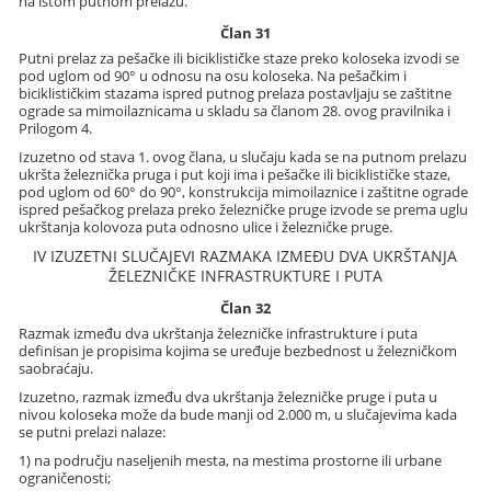
na istom putnom prelazu.
Član 31
Putni prelaz za pešačke ili biciklističke staze preko koloseka izvodi se
pod uglom od 90° u odnosu na osu koloseka. Na pešačkim i
biciklističkim stazama ispred putnog prelaza postavljaju se zaštitne
ograde sa mimoilaznicama u skladu sa članom 28. ovog pravilnika i
Prilogom 4.
Izuzetno od stava 1. ovog člana, u slučaju kada se na putnom prelazu
ukršta železnička pruga i put koji ima i pešačke ili biciklističke staze,
pod uglom od 60° do 90°, konstrukcija mimoilaznice i zaštitne ograde
ispred pešačkog prelaza preko železničke pruge izvode se prema uglu
ukrštanja kolovoza puta odnosno ulice i železničke pruge.
IV IZUZETNI SLUČAJEVI RAZMAKA IZMEĐU DVA UKRŠTANJA
ŽELEZNIČKE INFRASTRUKTURE I PUTA
Član 32
Razmak između dva ukrštanja železničke infrastrukture i puta
definisan je propisima kojima se uređuje bezbednost u železničkom
saobraćaju.
Izuzetno, razmak između dva ukrštanja železničke pruge i puta u
nivou koloseka može da bude manji od 2.000 m, u slučajevima kada
se putni prelazi nalaze:
1) na području naseljenih mesta, na mestima prostorne ili urbane
ograničenosti;