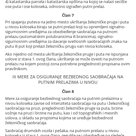
4) katastarska parcela i katastarska opština na kojoj se nalazi secište
ose puta i ose koloseka, odnosno izgrađen putni prelaz.
Član 7
Pri spajanju puteva na jedno mesto ukrštanja železničke pruge i puta
u nivou koloseka biraju se putni prelazi koji su opremljeni signalno-
sigurnosnim uređajima za obezbeđenje saobraćaja na putnom
prelazu (automatskim polubranicima ili branicima), signalno-
sigurnosnim uređajima za davanje svetlosnih saobraćajnih znaka na
putu ili put koji prelazi železničku prugu van nivoa koloseka.
Ako nijedno od mesta ukrštanja železničke pruge i puta ne ispunjava
uslove iz stava 1. ovog člana, ukrštanje se može izvesti na putnom
prelazu na kojem postoji zona potrebne preglednosti propisana ovim
pravilnikom.
III MERE ZA OSIGURANJE BEZBEDNOG SAOBRAĆAJA NA
PUTNIM PRELAZIMA U NIVOU
Član 8
Mere za osiguranje bezbednog saobraćaja na putnim prelazima u
nivou koloseka zavise od intenziteta saobraćaja na putu i železničkog
saobraćaja na pruzi, preglednosti železničke pruge sa puta, brzine
vožnje na pruzi i brzine na putu, kao i od topografskih i mesnih
uslova, u skladu sa propisima kojima se uređuje bezbednost
železničkog saobraćaja.
Saobraćaj drumskih vozila i pešaka, na putnom prelazu u nivou
koloseka iz stava 1. ovog člana, reguliše se i obezbeđuje na sledeće