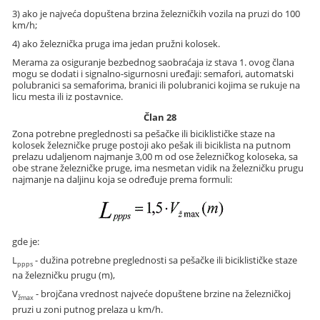
3) ako je najveća dopuštena brzina železničkih vozila na pruzi do 100
km/h;
4) ako železnička pruga ima jedan pružni kolosek.
Merama za osiguranje bezbednog saobraćaja iz stava 1. ovog člana
mogu se dodati i signalno-sigurnosni uređaji: semafori, automatski
polubranici sa semaforima, branici ili polubranici kojima se rukuje na
licu mesta ili iz postavnice.
Član 28
Zona potrebne preglednosti sa pešačke ili biciklističke staze na
kolosek železničke pruge postoji ako pešak ili biciklista na putnom
prelazu udaljenom najmanje 3,00 m od ose železničkog koloseka, sa
obe strane železničke pruge, ima nesmetan vidik na železničku prugu
najmanje na daljinu koja se određuje prema formuli:
gde je:
L
- dužina potrebne preglednosti sa pešačke ili biciklističke staze
ppps
na železničku prugu (m),
V
- brojčana vrednost najveće dopuštene brzine na železničkoj
žmax
pruzi u zoni putnog prelaza u km/h.