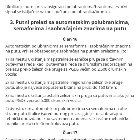
Ukoliko je putni prelaz osiguran i polubranicima/branicima, zvučni
signal se isključuje nakon spuštanja polubranika/branika.
3. Putni prelazi sa automatskim polubranicima,
semaforima i saobraćajnim znacima na putu
Član 16
Automatskim polubranicima sa semaforima i saobraćajnim znacima
na putu, vrši se obezbeđenje saobraćaja na putnim prelazima, i to:
1) na mestu ukrštanja magistralne železničke pruge sa državnim
putevima I reda, kao i putevima II reda sa drumskim saobraćajem na
prelazu preko železničke pruge sa PGDS većim od 2.500 drumskih
vozila;
2) na mestu ukrštanja magistralne i regionalne železničke pruge i
puta, ako je najveća dopuštena brzina na pruzi do 160 km/h;
3) na mestu ukrštanja ostalih železničkih pruga sa putevima, ako je na
putu PGDS veći od 5.000 drumskih vozila;
4) dvostrukim automatskim polubranicima sa semaforima na obe
strane puta ili ulice ispred putnog prelaza gde je to saobraćajno-
tehnički opravdano, kao savremena zamena za klasične mehaničke
branike preko cele širine kolovoza puta.
Član 17
Signalno-sigurnosnim uređajem sa automatskim polubranicima i