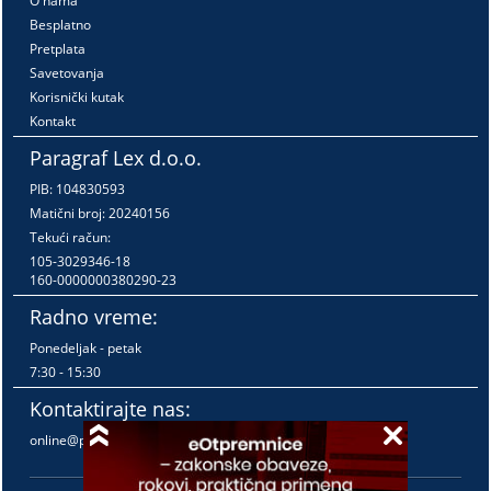
O nama
Besplatno
Pretplata
Savetovanja
Korisnički kutak
Kontakt
Paragraf Lex d.o.o.
PIB: 104830593
Matični broj: 20240156
Tekući račun:
105-3029346-18
160-0000000380290-23
Radno vreme:
Ponedeljak - petak
7:30 - 15:30
Kontaktirajte nas:
online@paragraf.rs