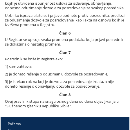
kojih je utvrđena ispunjenost uslova za izdavanje, obnavljanje,
odnosno oduzimanje dozvole za posredovanje za svakog posrednika.
U zbirku isprava ulažu se i prijave podnete protiv posrednika, predlozi
za oduzimanje dozvole za posredovanje, kao i akta na osnovu kojih je
izvršena promena u Registru.
Član 6
U Registar se upisuje svaka promena podataka koju prijavi posrednik
sa dokazima o nastaloj promeni.
Član 7
Posrednik se briše iz Registra ako:
1) sam zahteva;
2) je doneto rešenje o oduzimanju dozvole za posredovanje;
3) je istekao rok na koji je dozvola za posredovanje izdata, a nije
doneto rešenje o obnavljanju dozvole za posredovanje.
Član 8
Ovaj pravilnik stupa na snagu osmog dana od dana objavljivanja u
"Službenom glasniku Republike Srbije".
Početna