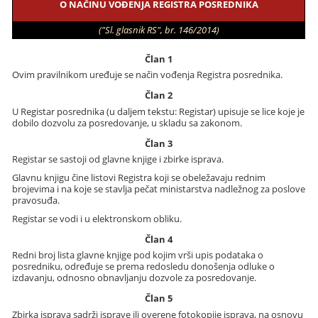
O NAČINU VOĐENJA REGISTRA POSREDNIKA
("Sl. glasnik RS", br. 146/2014)
Član 1
Ovim pravilnikom uređuje se način vođenja Registra posrednika.
Član 2
U Registar posrednika (u daljem tekstu: Registar) upisuje se lice koje je
dobilo dozvolu za posredovanje, u skladu sa zakonom.
Član 3
Registar se sastoji od glavne knjige i zbirke isprava.
Glavnu knjigu čine listovi Registra koji se obeležavaju rednim
brojevima i na koje se stavlja pečat ministarstva nadležnog za poslove
pravosuđa.
Registar se vodi i u elektronskom obliku.
Član 4
Redni broj lista glavne knjige pod kojim vrši upis podataka o
posredniku, određuje se prema redosledu donošenja odluke o
izdavanju, odnosno obnavljanju dozvole za posredovanje.
Član 5
Zbirka isprava sadrži isprave ili overene fotokopije isprava, na osnovu