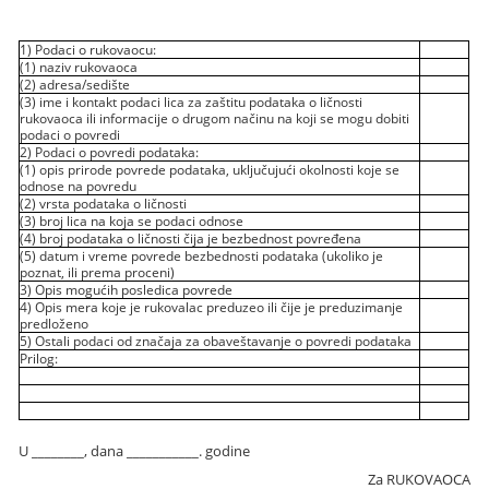
1) Podaci o rukovaocu:
(1) naziv rukovaoca
(2) adresa/sedište
(3) ime i kontakt podaci lica za zaštitu podataka o ličnosti
rukovaoca ili informacije o drugom načinu na koji se mogu dobiti
podaci o povredi
2) Podaci o povredi podataka:
(1) opis prirode povrede podataka, uključujući okolnosti koje se
odnose na povredu
(2) vrsta podataka o ličnosti
(3) broj lica na koja se podaci odnose
(4) broj podataka o ličnosti čija je bezbednost povređena
(5) datum i vreme povrede bezbednosti podataka (ukoliko je
poznat, ili prema proceni)
3) Opis mogućih posledica povrede
4) Opis mera koje je rukovalac preduzeo ili čije je preduzimanje
predloženo
5) Ostali podaci od značaja za obaveštavanje o povredi podataka
Prilog:
U ________, dana ___________. godine
Za RUKOVAOCA