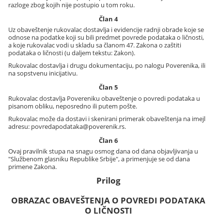
razloge zbog kojih nije postupio u tom roku.
Član 4
Uz obaveštenje rukovalac dostavlja i evidencije radnji obrade koje se
odnose na podatke koji su bili predmet povrede podataka o ličnosti,
a koje rukovalac vodi u skladu sa članom 47. Zakona o zaštiti
podataka o ličnosti (u daljem tekstu: Zakon).
Rukovalac dostavlja i drugu dokumentaciju, po nalogu Poverenika, ili
na sopstvenu inicijativu.
Član 5
Rukovalac dostavlja Povereniku obaveštenje o povredi podataka u
pisanom obliku, neposredno ili putem pošte.
Rukovalac može da dostavi i skenirani primerak obaveštenja na imejl
adresu: povredapodataka@poverenik.rs.
Član 6
Ovaj pravilnik stupa na snagu osmog dana od dana objavljivanja u
"Službenom glasniku Republike Srbije", a primenjuje se od dana
primene Zakona.
Prilog
OBRAZAC OBAVEŠTENJA O POVREDI PODATAKA
O LIČNOSTI