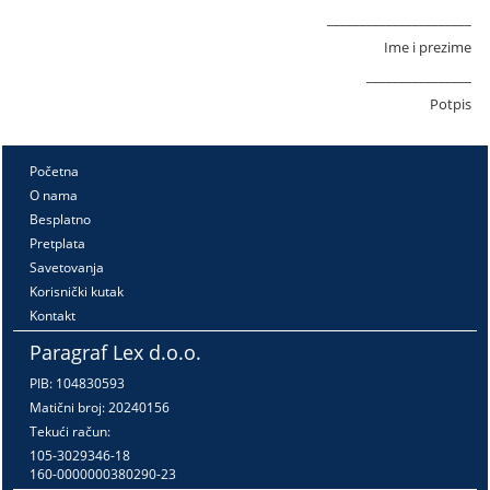
______________________
Ime i prezime
________________
Potpis
Početna
O nama
Besplatno
Pretplata
Savetovanja
Korisnički kutak
Kontakt
Paragraf Lex d.o.o.
PIB: 104830593
Matični broj: 20240156
Tekući račun:
105-3029346-18
160-0000000380290-23