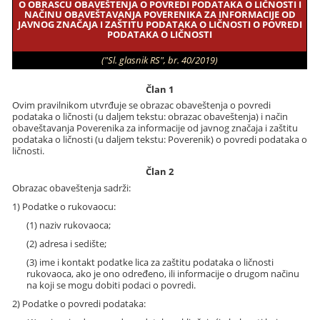
O OBRASCU OBAVEŠTENJA O POVREDI PODATAKA O LIČNOSTI I
NAČINU OBAVEŠTAVANJA POVERENIKA ZA INFORMACIJE OD
JAVNOG ZNAČAJA I ZAŠTITU PODATAKA O LIČNOSTI O POVREDI
PODATAKA O LIČNOSTI
("Sl. glasnik RS", br. 40/2019)
Član 1
Ovim pravilnikom utvrđuje se obrazac obaveštenja o povredi
podataka o ličnosti (u daljem tekstu: obrazac obaveštenja) i način
obaveštavanja Poverenika za informacije od javnog značaja i zaštitu
podataka o ličnosti (u daljem tekstu: Poverenik) o povredi podataka o
ličnosti.
Član 2
Obrazac obaveštenja sadrži:
1) Podatke o rukovaocu:
(1) naziv rukovaoca;
(2) adresa i sedište;
(3) ime i kontakt podatke lica za zaštitu podataka o ličnosti
rukovaoca, ako je ono određeno, ili informacije o drugom načinu
na koji se mogu dobiti podaci o povredi.
2) Podatke o povredi podataka: