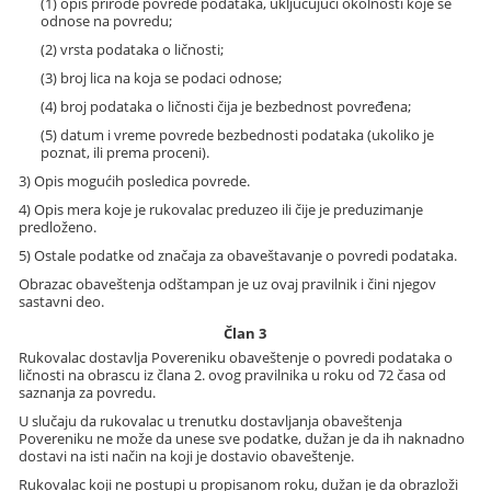
(1) opis prirode povrede podataka, uključujući okolnosti koje se
odnose na povredu;
(2) vrsta podataka o ličnosti;
(3) broj lica na koja se podaci odnose;
(4) broj podataka o ličnosti čija je bezbednost povređena;
(5) datum i vreme povrede bezbednosti podataka (ukoliko je
poznat, ili prema proceni).
3) Opis mogućih posledica povrede.
4) Opis mera koje je rukovalac preduzeo ili čije je preduzimanje
predloženo.
5) Ostale podatke od značaja za obaveštavanje o povredi podataka.
Obrazac obaveštenja odštampan je uz ovaj pravilnik i čini njegov
sastavni deo.
Član 3
Rukovalac dostavlja Povereniku obaveštenje o povredi podataka o
ličnosti na obrascu iz člana 2. ovog pravilnika u roku od 72 časa od
saznanja za povredu.
U slučaju da rukovalac u trenutku dostavljanja obaveštenja
Povereniku ne može da unese sve podatke, dužan je da ih naknadno
dostavi na isti način na koji je dostavio obaveštenje.
Rukovalac koji ne postupi u propisanom roku, dužan je da obrazloži