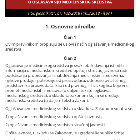
O OGLAŠAVANJU MEDICINSKOG SREDSTVA
("Sl. glasnik RS", br. 102/2018 i 105/2018 - ispr.)
1. Osnovne odredbe
Član 1
Ovim pravilnikom propisuju se uslovi i način oglašavanja medicinskog
sredstva.
Član 2
Oglašavanje medicinskog sredstva je svaki oblik davanja istinitih
informacija o medicinskom sredstvu opštoj i stručnoj javnosti radi
podsticanja propisivanja i snabdevanja medicinskim sredstvima,
njihove prodaje i potrošnje od proizvođača, odnosno ovlašćenog
predstavnika proizvođača, kao i od pravnog ili fizičkog lica koje vrši
promet medicinskih sredstava (u daljem tekstu: oglašivač
medicinskog sredstva), u skladu sa zakonom kojim se uređuju
medicinska sredstva (u daljem tekstu Zakon).
Oglašavanjem medicinskog sredstva u skladu sa Zakonom smatra se:
1) oglašavanje medicinskog sredstva opštoj javnosti;
2) oglašavanje medicinskog sredstva stručnoj javnosti.
Opšta javnost, u skladu sa Zakonom, su građani Republike Srbije.