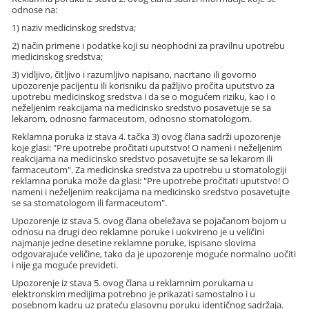
odnose na:
1) naziv medicinskog sredstva;
2) način primene i podatke koji su neophodni za pravilnu upotrebu
medicinskog sredstva;
3) vidljivo, čitljivo i razumljivo napisano, nacrtano ili govorno
upozorenje pacijentu ili korisniku da pažljivo pročita uputstvo za
upotrebu medicinskog sredstva i da se o mogućem riziku, kao i o
neželjenim reakcijama na medicinsko sredstvo posavetuje se sa
lekarom, odnosno farmaceutom, odnosno stomatologom.
Reklamna poruka iz stava 4. tačka 3) ovog člana sadrži upozorenje
koje glasi: "Pre upotrebe pročitati uputstvo! O nameni i neželjenim
reakcijama na medicinsko sredstvo posavetujte se sa lekarom ili
farmaceutom". Za medicinska sredstva za upotrebu u stomatologiji
reklamna poruka može da glasi: "Pre upotrebe pročitati uputstvo! O
nameni i neželjenim reakcijama na medicinsko sredstvo posavetujte
se sa stomatologom ili farmaceutom".
Upozorenje iz stava 5. ovog člana obeležava se pojačanom bojom u
odnosu na drugi deo reklamne poruke i uokvireno je u veličini
najmanje jedne desetine reklamne poruke, ispisano slovima
odgovarajuće veličine, tako da je upozorenje moguće normalno uočiti
i nije ga moguće prevideti.
Upozorenje iz stava 5. ovog člana u reklamnim porukama u
elektronskim medijima potrebno je prikazati samostalno i u
posebnom kadru uz prateću glasovnu poruku identičnog sadržaja.