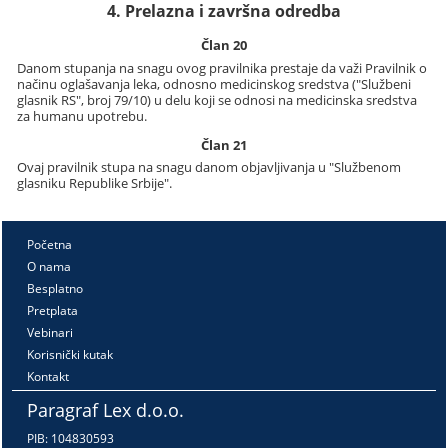
4. Prelazna i završna odredba
Član 20
Danom stupanja na snagu ovog pravilnika prestaje da važi Pravilnik o
načinu oglašavanja leka, odnosno medicinskog sredstva ("Službeni
glasnik RS", broj 79/10) u delu koji se odnosi na medicinska sredstva
za humanu upotrebu.
Član 21
Ovaj pravilnik stupa na snagu danom objavljivanja u "Službenom
glasniku Republike Srbije".
Početna
O nama
Besplatno
Pretplata
Vebinari
Korisnički kutak
Kontakt
Paragraf Lex d.o.o.
PIB: 104830593