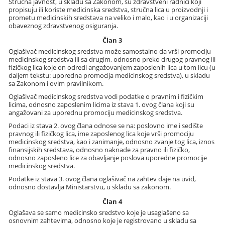
Stručna javnost, u skladu sa Zakonom, su zdravstveni radnici koji
propisuju ili koriste medicinska sredstva, stručna lica u proizvodnji i
prometu medicinskih sredstava na veliko i malo, kao i u organizaciji
obaveznog zdravstvenog osiguranja.
Član 3
Oglašivač medicinskog sredstva može samostalno da vrši promociju
medicinskog sredstva ili sa drugim, odnosno preko drugog pravnog ili
fizičkog lica koje on odredi angažovanjem zaposlenih lica u tom licu (u
daljem tekstu: uporedna promocija medicinskog sredstva), u skladu
sa Zakonom i ovim pravilnikom.
Oglašivač medicinskog sredstva vodi podatke o pravnim i fizičkim
licima, odnosno zaposlenim licima iz stava 1. ovog člana koji su
angažovani za uporednu promociju medicinskog sredstva.
Podaci iz stava 2. ovog člana odnose se na: poslovno ime i sedište
pravnog ili fizičkog lica, ime zaposlenog lica koje vrši promociju
medicinskog sredstva, kao i zanimanje, odnosno zvanje tog lica, iznos
finansijskih sredstava, odnosno naknade za pravno ili fizičko,
odnosno zaposleno lice za obavljanje poslova uporedne promocije
medicinskog sredstva.
Podatke iz stava 3. ovog člana oglašivač na zahtev daje na uvid,
odnosno dostavlja Ministarstvu, u skladu sa zakonom.
Član 4
Oglašava se samo medicinsko sredstvo koje je usaglašeno sa
osnovnim zahtevima, odnosno koje je registrovano u skladu sa