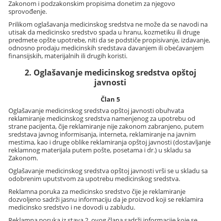
Zakonom i podzakonskim propisima donetim za njegovo
sprovođenje.
Prilikom oglašavanja medicinskog sredstva ne može da se navodi na
utisak da medicinsko sredstvo spada u hranu, kozmetiku ili druge
predmete opšte upotrebe, niti da se podstiče propisivanje, izdavanje,
odnosno prodaju medicinskih sredstava davanjem ili obećavanjem
finansijskih, materijalnih ili drugih koristi.
2. Oglašavanje medicinskog sredstva opštoj
javnosti
Član 5
Oglašavanje medicinskog sredstva opštoj javnosti obuhvata
reklamiranje medicinskog sredstva namenjenog za upotrebu od
strane pacijenta, čije reklamiranje nije zakonom zabranjeno, putem
sredstava javnog informisanja, interneta, reklamiranje na javnim
mestima, kao i druge oblike reklamiranja opštoj javnosti (dostavljanje
reklamnog materijala putem pošte, posetama i dr.) u skladu sa
Zakonom.
Oglašavanje medicinskog sredstva opštoj javnosti vrši se u skladu sa
odobrenim uputstvom za upotrebu medicinskog sredstva.
Reklamna poruka za medicinsko sredstvo čije je reklamiranje
dozvoljeno sadrži jasnu informaciju da je proizvod koji se reklamira
medicinsko sredstvo i ne dovodi u zabludu.
Reklamna poruka iz stava 2. ovog člana sadrži informacije koje se