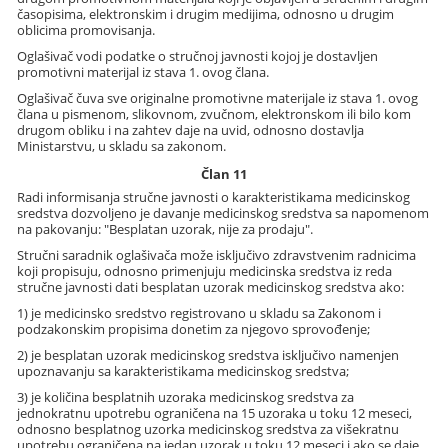
časopisima, elektronskim i drugim medijima, odnosno u drugim
oblicima promovisanja.
Oglašivač vodi podatke o stručnoj javnosti kojoj je dostavljen
promotivni materijal iz stava 1. ovog člana.
Oglašivač čuva sve originalne promotivne materijale iz stava 1. ovog
člana u pismenom, slikovnom, zvučnom, elektronskom ili bilo kom
drugom obliku i na zahtev daje na uvid, odnosno dostavlja
Ministarstvu, u skladu sa zakonom.
Član 11
Radi informisanja stručne javnosti o karakteristikama medicinskog
sredstva dozvoljeno je davanje medicinskog sredstva sa napomenom
na pakovanju: "Besplatan uzorak, nije za prodaju".
Stručni saradnik oglašivača može isključivo zdravstvenim radnicima
koji propisuju, odnosno primenjuju medicinska sredstva iz reda
stručne javnosti dati besplatan uzorak medicinskog sredstva ako:
1) je medicinsko sredstvo registrovano u skladu sa Zakonom i
podzakonskim propisima donetim za njegovo sprovođenje;
2) je besplatan uzorak medicinskog sredstva isključivo namenjen
upoznavanju sa karakteristikama medicinskog sredstva;
3) je količina besplatnih uzoraka medicinskog sredstva za
jednokratnu upotrebu ograničena na 15 uzoraka u toku 12 meseci,
odnosno besplatnog uzorka medicinskog sredstva za višekratnu
upotrebu ograničena na jedan uzorak u toku 12 meseci i ako se daje