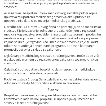
zdravstvenom radniku koji propisuje ili upotrebljava medicinsko
sredstvo;
4) se uz svaki besplatan uzorak medicinskog sredstva priloži kopija
uputstva za upotrebu medicinskog sredstva, ako uputstvo za
upotrebu nije dato u pakovanju medicinskog sredstva.
Odredbe tač. 3) i 4) stav 2. ovog člana ne primenjuju se na medicinsko
sredstvo čije je izdavanje, odnosno prodaja, rešenjem o registraciji
medicinskog sredstva, predviđena i na drugim zatvorenim prodajnim
mestima u kojima se obavlja promet na malo u skladu sa propisima
kojima se uređuje trgovina, kao i medicinsko sredstvo koje se koristi
tokom sprovođenja preventivnih programa, odnosno kampanje
promocije zdravlja u skladu sa zakonom.
Oglašavanje medicinskog sredstva stručnoj javnosti može da se vrši i
u pakovanju manjem od registrovanog pakovanja tog medicinskog
sredstva.
Oglašivač vodi podatke o besplatno datim uzorcima medicinskog
sredstva licima iz reda stručne javnosti.
Podatke iz stava 5. ovog člana oglašivač čuva i na zahtev daje na uvid,
odnosno dostavlja Ministarstvu, u skladu sa zakonom.
Član 12
Besplatan uzorak medicinskog sredstva daje se i na pismeni zahtev
zdravstvenih radnika koji propisuju ili upotrebljavaju medicinsko
sredstvo iz reda stručne javnosti.