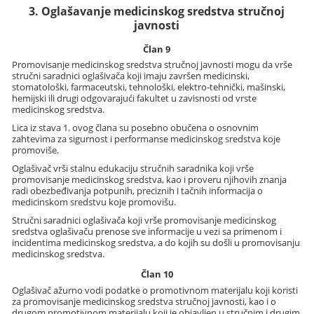
3. Oglašavanje medicinskog sredstva stručnoj
javnosti
Član 9
Promovisanje medicinskog sredstva stručnoj javnosti mogu da vrše
stručni saradnici oglašivača koji imaju završen medicinski,
stomatološki, farmaceutski, tehnološki, elektro-tehnički, mašinski,
hemijski ili drugi odgovarajući fakultet u zavisnosti od vrste
medicinskog sredstva.
Lica iz stava 1. ovog člana su posebno obučena o osnovnim
zahtevima za sigurnost i performanse medicinskog sredstva koje
promoviše.
Oglašivač vrši stalnu edukaciju stručnih saradnika koji vrše
promovisanje medicinskog sredstva, kao i proveru njihovih znanja
radi obezbeđivanja potpunih, preciznih i tačnih informacija o
medicinskom sredstvu koje promovišu.
Stručni saradnici oglašivača koji vrše promovisanje medicinskog
sredstva oglašivaču prenose sve informacije u vezi sa primenom i
incidentima medicinskog sredstva, a do kojih su došli u promovisanju
medicinskog sredstva.
Član 10
Oglašivač ažurno vodi podatke o promotivnom materijalu koji koristi
za promovisanje medicinskog sredstva stručnoj javnosti, kao i o
drugom promotivnom materijalu koji je objavljen u stručnim i drugim