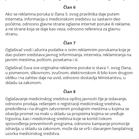
Član 6
Ako se reklamna poruka iz člana 5. ovog pravilnika daje putem
interneta, informacija o medicinskom sredstvu su sastavni deo
početne, odnosno glavne strane oglasne internet poruke ili reklame,
a ne strane koja se daje kao veza, odnosno referenca za glavnu
stranu.
Član 7
Oglašivač vodi i ažurira podatke o svim reklamnim porukama koje je
dao putem sredstava javnog informisanja, interneta, reklamiranja na
javnim mestima, poštom, posetama i sl.
Oglašivač čuva sve originalne reklamne poruke iz stava 1. ovog člana,
u pismenom, slikovnom, zvučnom, elektronskom ili bilo kom drugom
obliku i na zahtev daje na uvid, odnosno dostavlja Ministarstvu, u
skladu sa zakonom.
Član 8
Oglašavanje medicinskog sredstva opštoj javnosti čije je izdavanje,
odnosno prodaja, rešenjem o registraciji medicinskog sredstva,
predviđena i na drugim zatvorenim prodajnim mestima u kojima se
obavlja promet na malo u skladu sa propisima kojima se uređuje
trgovina, kao i medicinskog sredstva koje se koristi tokom
sprovođenja preventivnih programa, odnosno kampanje promocije
zdravlja, u skladu sa zakonom, može da se vrši i davanjem besplatnog
uzorka medicinskog sredstva.