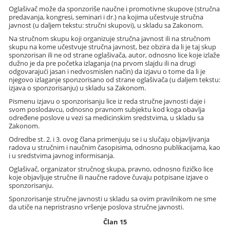
Oglašivač može da sponzoriše naučne i promotivne skupove (stručna
predavanja, kongresi, seminari i dr.) na kojima učestvuje stručna
javnost (u daljem tekstu: stručni skupovi), u skladu sa Zakonom.
Na stručnom skupu koji organizuje stručna javnost ili na stručnom
skupu na kome učestvuje stručna javnost, bez obzira da li je taj skup
sponzorisan ili ne od strane oglašivača, autor, odnosno lice koje izlaže
dužno je da pre početka izlaganja (na prvom slajdu ili na drugi
odgovarajući jasan i nedvosmislen način) da izjavu o tome da li je
njegovo izlaganje sponzorisano od strane oglašivača (u daljem tekstu:
izjava o sponzorisanju) u skladu sa Zakonom.
Pismenu izjavu o sponzorisanju lice iz reda stručne javnosti daje i
svom poslodavcu, odnosno pravnom subjektu kod koga obavlja
određene poslove u vezi sa medicinskim sredstvima, u skladu sa
Zakonom.
Odredbe st. 2. i 3. ovog člana primenjuju se i u slučaju objavljivanja
radova u stručnim i naučnim časopisima, odnosno publikacijama, kao
i u sredstvima javnog informisanja.
Oglašivač, organizator stručnog skupa, pravno, odnosno fizičko lice
koje objavljuje stručne ili naučne radove čuvaju potpisane izjave o
sponzorisanju.
Sponzorisanje stručne javnosti u skladu sa ovim pravilnikom ne sme
da utiče na nepristrasno vršenje poslova stručne javnosti.
Član 15