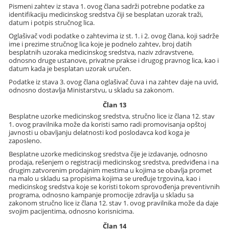
Pismeni zahtev iz stava 1. ovog člana sadrži potrebne podatke za
identifikaciju medicinskog sredstva čiji se besplatan uzorak traži,
datum i potpis stručnog lica.
Oglašivač vodi podatke o zahtevima iz st. 1. i 2. ovog člana, koji sadrže
ime i prezime stručnog lica koje je podnelo zahtev, broj datih
besplatnih uzoraka medicinskog sredstva, naziv zdravstvene,
odnosno druge ustanove, privatne prakse i drugog pravnog lica, kao i
datum kada je besplatan uzorak uručen.
Podatke iz stava 3. ovog člana oglašivač čuva i na zahtev daje na uvid,
odnosno dostavlja Ministarstvu, u skladu sa zakonom.
Član 13
Besplatne uzorke medicinskog sredstva, stručno lice iz člana 12. stav
1. ovog pravilnika može da koristi samo radi promovisanja opštoj
javnosti u obavljanju delatnosti kod poslodavca kod koga je
zaposleno.
Besplatne uzorke medicinskog sredstva čije je izdavanje, odnosno
prodaja, rešenjem o registraciji medicinskog sredstva, predviđena i na
drugim zatvorenim prodajnim mestima u kojima se obavlja promet
na malo u skladu sa propisima kojima se uređuje trgovina, kao i
medicinskog sredstva koje se koristi tokom sprovođenja preventivnih
programa, odnosno kampanje promocije zdravlja u skladu sa
zakonom stručno lice iz člana 12. stav 1. ovog pravilnika može da daje
svojim pacijentima, odnosno korisnicima.
Član 14