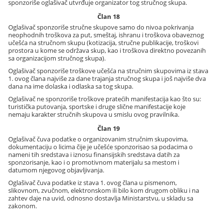
sponzoriše oglašivač utvrđuje organizator tog stručnog skupa.
Član 18
Oglašivač sponzoriše stručne skupove samo do nivoa pokrivanja
neophodnih troškova za put, smeštaj, ishranu i troškova obaveznog
učešća na stručnom skupu (kotizacija, stručne publikacije, troškovi
prostora u kome se održava skup, kao i troškova direktno povezanih
sa organizacijom stručnog skupa).
Oglašivač sponzoriše troškove učešća na stručnim skupovima iz stava
1. ovog člana najviše za dane trajanja stručnog skupa i još najviše dva
dana na ime dolaska i odlaska sa tog skupa.
Oglašivač ne sponzoriše troškove pratećih manifestacija kao što su:
turistička putovanja, sportske i druge slične manifestacije koje
nemaju karakter stručnih skupova u smislu ovog pravilnika.
Član 19
Oglašivač čuva podatke o organizovanim stručnim skupovima,
dokumentaciju o licima čije je učešće sponzorisao sa podacima o
nameni tih sredstava i iznosu finansijskih sredstava datih za
sponzorisanje, kao i o promotivnom materijalu sa mestom i
datumom njegovog objavljivanja.
Oglašivač čuva podatke iz stava 1. ovog člana u pismenom,
slikovnom, zvučnom, elektronskom ili bilo kom drugom obliku i na
zahtev daje na uvid, odnosno dostavlja Ministarstvu, u skladu sa
zakonom.