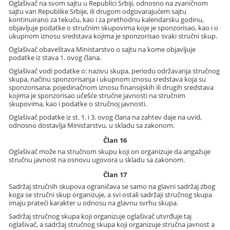
Oglašivač na svom sajtu u Republici Srbiji, odnosno na zvaničnom
sajtu van Republike Srbije, ili drugom odgovarajućem sajtu
kontinuirano za tekuću, kao i za prethodnu kalendarsku godinu,
objavljuje podatke o stručnim skupovima koje je sponzorisao, kao i o
ukupnom iznosu sredstava kojima je sponzorisao svaki stručni skup.
Oglašivač obaveštava Ministarstvo o sajtu na kome objavljuje
podatke iz stava 1. ovog člana.
Oglašivač vodi podatke o: nazivu skupa, periodu održavanja stručnog
skupa, načinu sponzorisanja i ukupnom iznosu sredstava koja su
sponzorisana, pojedinačnom iznosu finansijskih ili drugih sredstava
kojima je sponzorisao učešće stručne javnosti na stručnim
skupovima, kao i podatke o stručnoj javnosti.
Oglašivač podatke iz st. 1. i 3. ovog člana na zahtev daje na uvid,
odnosno dostavlja Ministarstvu, u skladu sa zakonom.
Član 16
Oglašivač može na stručnom skupu koji on organizuje da angažuje
stručnu javnost na osnovu ugovora u skladu sa zakonom.
Član 17
Sadržaj stručnih skupova ograničava se samo na glavni sadržaj zbog
koga se stručni skup organizuje, a svi ostali sadržaji stručnog skupa
imaju prateći karakter u odnosu na glavnu svrhu skupa.
Sadržaj stručnog skupa koji organizuje oglašivač utvrđuje taj
oglašivač, a sadržaj stručnog skupa koji organizuje stručna javnost a