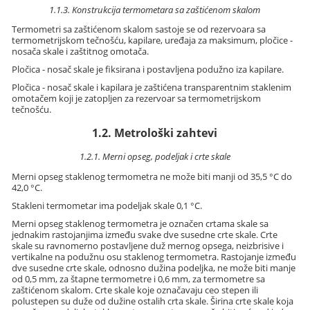
1.1.3. Konstrukcija termometara sa zaštićenom skalom
Termometri sa zaštićenom skalom sastoje se od rezervoara sa
termometrijskom tečnošću, kapilare, uređaja za maksimum, pločice -
nosača skale i zaštitnog omotača.
Pločica - nosač skale je fiksirana i postavljena podužno iza kapilare.
Pločica - nosač skale i kapilara je zaštićena transparentnim staklenim
omotačem koji je zatopljen za rezervoar sa termometrijskom
tečnošću.
1.2. Metrološki zahtevi
1.2.1. Merni opseg, podeljak i crte skale
Merni opseg staklenog termometra ne može biti manji od 35,5 °C do
42,0 °C.
Stakleni termometar ima podeljak skale 0,1 °C.
Merni opseg staklenog termometra je označen crtama skale sa
jednakim rastojanjima između svake dve susedne crte skale. Crte
skale su ravnomerno postavljene duž mernog opsega, neizbrisive i
vertikalne na podužnu osu staklenog termometra. Rastojanje između
dve susedne crte skale, odnosno dužina podeljka, ne može biti manje
od 0,5 mm, za štapne termometre i 0,6 mm, za termometre sa
zaštićenom skalom. Crte skale koje označavaju ceo stepen ili
polustepen su duže od dužine ostalih crta skale. Širina crte skale koja