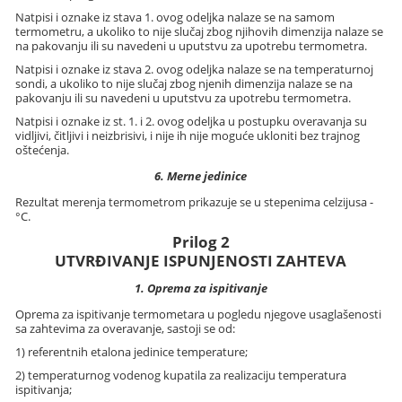
Natpisi i oznake iz stava 1. ovog odeljka nalaze se na samom
termometru, a ukoliko to nije slučaj zbog njihovih dimenzija nalaze se
na pakovanju ili su navedeni u uputstvu za upotrebu termometra.
Natpisi i oznake iz stava 2. ovog odeljka nalaze se na temperaturnoj
sondi, a ukoliko to nije slučaj zbog njenih dimenzija nalaze se na
pakovanju ili su navedeni u uputstvu za upotrebu termometra.
Natpisi i oznake iz st. 1. i 2. ovog odeljka u postupku overavanja su
vidljivi, čitljivi i neizbrisivi, i nije ih nije moguće ukloniti bez trajnog
oštećenja.
6. Merne jedinice
Rezultat merenja termometrom prikazuje se u stepenima celzijusa -
°C.
Prilog 2
UTVRĐIVANJE ISPUNJENOSTI ZAHTEVA
1. Oprema za ispitivanje
Oprema za ispitivanje termometara u pogledu njegove usaglašenosti
sa zahtevima za overavanje, sastoji se od:
1) referentnih etalona jedinice temperature;
2) temperaturnog vodenog kupatila za realizaciju temperatura
ispitivanja;