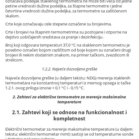
označava podeljak staklenog termometra ne može biti veća od jedne
petine vrednosti dužine podeljka, za štapne termometre i jedne
četvrtine vrednosti dužine podeljka, za termometre sa zaštićenom
skalom.
Crte koje označavaju cele stepene označene su brojevima.
Crte i brojevi na štapnim termometrima su postojane i otporne na
dejstvo uobičajenih sredstava za pranje i dezinfekciju.
Broj koji odgovara temperaturi 37,0 °C na staklenom termometru je
posebno označen bojom različitom od boje kojom su označeni drugi
brojevi ili nekim dodatnim znakom, na primer tačkom, zvezdicom ili
strelicom.
1.2.2. Najveće dozvoljene greške
Najveće dozvoljene greške (u daljem tekstu: NDG) merenja staklenih
termometara na konstantnoj temperaturi iz mernog opsega iz tačke
1.2.1. ovog priloga iznose + 0,1 °C i - 0,15 °C.
2. Zahtevi za električne termometre za merenje maksimalne
temperature
2.1. Zahtevi koji se odnose na funkcionalnost i
kompletnost
Električni termometar za merenje maksimalne temperature (u daljem
tekstu: električni termometar mmt) sastoji se od temperaturne sonde
i digitalne pokazne jedinice.