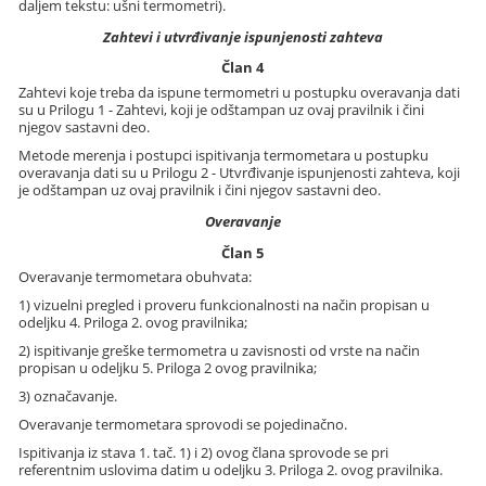
daljem tekstu: ušni termometri).
Zahtevi i utvrđivanje ispunjenosti zahteva
Član 4
Zahtevi koje treba da ispune termometri u postupku overavanja dati
su u Prilogu 1 - Zahtevi, koji je odštampan uz ovaj pravilnik i čini
njegov sastavni deo.
Metode merenja i postupci ispitivanja termometara u postupku
overavanja dati su u Prilogu 2 - Utvrđivanje ispunjenosti zahteva, koji
je odštampan uz ovaj pravilnik i čini njegov sastavni deo.
Overavanje
Član 5
Overavanje termometara obuhvata:
1) vizuelni pregled i proveru funkcionalnosti na način propisan u
odeljku 4. Priloga 2. ovog pravilnika;
2) ispitivanje greške termometra u zavisnosti od vrste na način
propisan u odeljku 5. Priloga 2 ovog pravilnika;
3) označavanje.
Overavanje termometara sprovodi se pojedinačno.
Ispitivanja iz stava 1. tač. 1) i 2) ovog člana sprovode se pri
referentnim uslovima datim u odeljku 3. Priloga 2. ovog pravilnika.