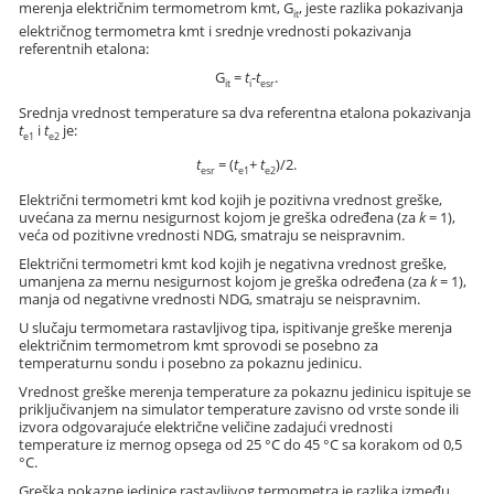
merenja električnim termometrom kmt, G
, jeste razlika pokazivanja
it
električnog termometra kmt i srednje vrednosti pokazivanja
referentnih etalona:
G
=
t
-
t
.
it
i
esr
Srednja vrednost temperature sa dva referentna etalona pokazivanja
t
i
t
je:
e1
e2
t
= (
t
+
t
)/2.
esr
e1
e2
Električni termometri kmt kod kojih je pozitivna vrednost greške,
uvećana za mernu nesigurnost kojom je greška određena (za
k
= 1),
veća od pozitivne vrednosti NDG, smatraju se neispravnim.
Električni termometri kmt kod kojih je negativna vrednost greške,
umanjena za mernu nesigurnost kojom je greška određena (za
k
= 1),
manja od negativne vrednosti NDG, smatraju se neispravnim.
U slučaju termometara rastavljivog tipa, ispitivanje greške merenja
električnim termometrom kmt sprovodi se posebno za
temperaturnu sondu i posebno za pokaznu jedinicu.
Vrednost greške merenja temperature za pokaznu jedinicu ispituje se
priključivanjem na simulator temperature zavisno od vrste sonde ili
izvora odgovarajuće električne veličine zadajući vrednosti
temperature iz mernog opsega od 25 °C do 45 °C sa korakom od 0,5
°C.
Greška pokazne jedinice rastavljivog termometra je razlika između