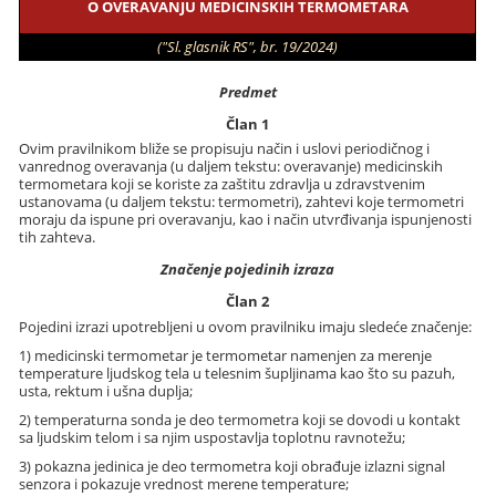
O OVERAVANJU MEDICINSKIH TERMOMETARA
("Sl. glasnik RS", br. 19/2024)
Predmet
Član 1
Ovim pravilnikom bliže se propisuju način i uslovi periodičnog i
vanrednog overavanja (u daljem tekstu: overavanje) medicinskih
termometara koji se koriste za zaštitu zdravlja u zdravstvenim
ustanovama (u daljem tekstu: termometri), zahtevi koje termometri
moraju da ispune pri overavanju, kao i način utvrđivanja ispunjenosti
tih zahteva.
Značenje pojedinih izraza
Član 2
Pojedini izrazi upotrebljeni u ovom pravilniku imaju sledeće značenje:
1) medicinski termometar je termometar namenjen za merenje
temperature ljudskog tela u telesnim šupljinama kao što su pazuh,
usta, rektum i ušna duplja;
2) temperaturna sonda je deo termometra koji se dovodi u kontakt
sa ljudskim telom i sa njim uspostavlja toplotnu ravnotežu;
3) pokazna jedinica je deo termometra koji obrađuje izlazni signal
senzora i pokazuje vrednost merene temperature;