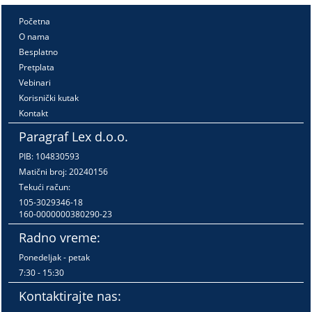
Početna
O nama
Besplatno
Pretplata
Vebinari
Korisnički kutak
Kontakt
Paragraf Lex d.o.o.
PIB: 104830593
Matični broj: 20240156
Tekući račun:
105-3029346-18
160-0000000380290-23
Radno vreme:
Ponedeljak - petak
7:30 - 15:30
Kontaktirajte nas: