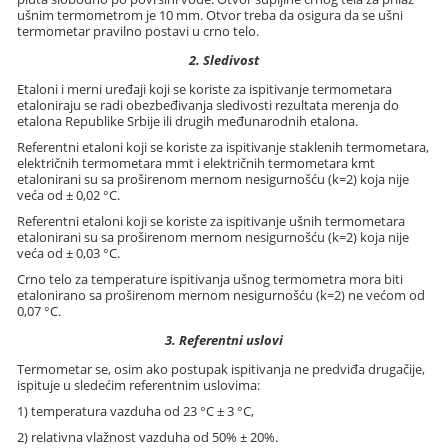
ušnim termometrom je 10 mm. Otvor treba da osigura da se ušni
termometar pravilno postavi u crno telo.
2. Sledivost
Etaloni i merni uređaji koji se koriste za ispitivanje termometara
etaloniraju se radi obezbeđivanja sledivosti rezultata merenja do
etalona Republike Srbije ili drugih međunarodnih etalona.
Referentni etaloni koji se koriste za ispitivanje staklenih termometara,
električnih termometara mmt i električnih termometara kmt
etalonirani su sa proširenom mernom nesigurnošću (k=2) koja nije
veća od ± 0,02 °C.
Referentni etaloni koji se koriste za ispitivanje ušnih termometara
etalonirani su sa proširenom mernom nesigurnošću (k=2) koja nije
veća od ± 0,03 °C.
Crno telo za temperature ispitivanja ušnog termometra mora biti
etalonirano sa proširenom mernom nesigurnošću (k=2) ne većom od
0,07 °C.
3. Referentni uslovi
Termometar se, osim ako postupak ispitivanja ne predviđa drugačije,
ispituje u sledećim referentnim uslovima:
1) temperatura vazduha od 23 °C ± 3 °C,
2) relativna vlažnost vazduha od 50% ± 20%.