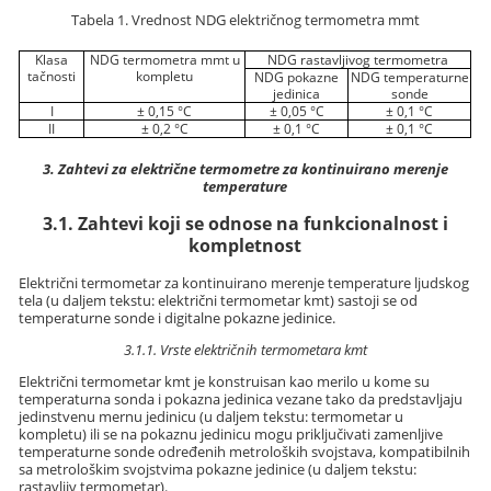
Tabela 1. Vrednost NDG električnog termometra mmt
Klasa
NDG termometra mmt u
NDG rastavljivog termometra
tačnosti
kompletu
NDG pokazne
NDG temperaturne
jedinica
sonde
I
± 0,15 °C
± 0,05 °C
± 0,1 °C
II
± 0,2 °C
± 0,1 °C
± 0,1 °C
3. Zahtevi za električne termometre za kontinuirano merenje
temperature
3.1. Zahtevi koji se odnose na funkcionalnost i
kompletnost
Električni termometar za kontinuirano merenje temperature ljudskog
tela (u daljem tekstu: električni termometar kmt) sastoji se od
temperaturne sonde i digitalne pokazne jedinice.
3.1.1. Vrste električnih termometara kmt
Električni termometar kmt je konstruisan kao merilo u kome su
temperaturna sonda i pokazna jedinica vezane tako da predstavljaju
jedinstvenu mernu jedinicu (u daljem tekstu: termometar u
kompletu) ili se na pokaznu jedinicu mogu priključivati zamenljive
temperaturne sonde određenih metroloških svojstava, kompatibilnih
sa metrološkim svojstvima pokazne jedinice (u daljem tekstu:
rastavljiv termometar).