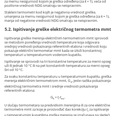
za mernu nesigurnost kojom je greška određena (za
k
= 1), veća od
pozitivne vrednosti NDG smatraju se neispravnim.
Stakleni termometri kod kojih je negativna vrednost greške,
umanjena za mernu nesigurnost kojom je greška određena (za
k
= 1),
manja od negativne vrednosti NDG smatraju se neispravnim.
5.2. Ispitivanje greške električnog termometra mmt
Ispitivanje greške merenja električnim termometrom mmt sprovodi
se metodom poređenja vrednosti temperature koja odgovara
srednjoj vrednosti pokazivanja referentnih etalona i vrednosti koju
pokazuje električni termometar mmt kada se izloži konstantnoj
temperaturi u temperaturnom vodenom kupatilu.
Ispitivanje se sprovodi na tri konstantne temperature za merni opseg
uži ili jednak 10 °C ili na pet konstantnih temperatura za merni opseg
širi od 10 °C.
Za svaku konstantnu temperaturu u temperaturnom kupatilu, greška
merenja električnim termometrom mmt, G
, jeste razlika pokazivanja
it
električnog termometra mmt i srednje vrednosti pokazivanja
referentnih etalona:
G
=
t
-
t
.
it
i
esr
U slučaju termometara sa predvidivim merenjima ili za one električne
termometre mmt za koje je proizvođač dao korekciju
t
za ispitivanje
c
u temperaturnim kupatilima greška merenja se izračunava na sledeći