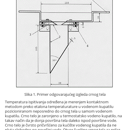
Slika 1. Primer odgovarajućeg izgleda crnog tela
Temperatura ispitivanja određena je merenjem kontaktnom
metodom preko etalona temperaturature u vodenom kupatilu
pozicioniranom neposredno do crnog tela u samom vodenom
kupatilu. Crno telo je zaronjeno u termostatsko vodeno kupatilo, na
takav način da je donja površina tela daleko ispod površine vode.
Crno telo je čvrsto pričvršćeno za kućište vodenog kupatila da ne
pluta slobodno po površini vode. Otvor šupljine crnog tela za prilaz