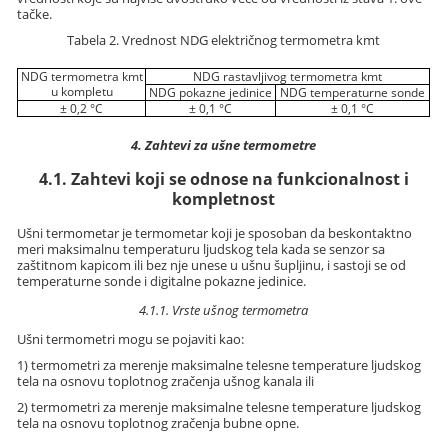
tačke.
Tabela 2. Vrednost NDG električnog termometra kmt
NDG termometra kmt
NDG rastavljivog termometra kmt
u kompletu
NDG pokazne jedinice
NDG temperaturne sonde
± 0,2 °C
± 0,1 °C
± 0,1 °C
4. Zahtevi za ušne termometre
4.1. Zahtevi koji se odnose na funkcionalnost i
kompletnost
Ušni termometar je termometar koji je sposoban da beskontaktno
meri maksimalnu temperaturu ljudskog tela kada se senzor sa
zaštitnom kapicom ili bez nje unese u ušnu šupljinu, i sastoji se od
temperaturne sonde i digitalne pokazne jedinice.
4.1.1. Vrste ušnog termometra
Ušni termometri mogu se pojaviti kao:
1) termometri za merenje maksimalne telesne temperature ljudskog
tela na osnovu toplotnog zračenja ušnog kanala ili
2) termometri za merenje maksimalne telesne temperature ljudskog
tela na osnovu toplotnog zračenja bubne opne.