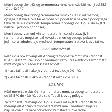
Merni opseg električnog termometra mmt ne može biti manji od 35,5
°C do 42,0 °C.
Merni opseg električnog termometra mmt koji je širi od mernog
opsega iz stava 1. ove tačke može biti podeljen u nekoliko podopsega
tako da se sve vrednosti temperatura iz opsega od 35,5 °C do 42,0 °C
nalaze u jednom podopsegu.
Merni opsezi zamenljivih temperaturnih sondi rastavljivih
termometara mogu se razlikovati od mernog opsega pokazne
jedinice, ali obuhvataju vrednosti temperature iz stava 1. ove tačke.
2.2.2. Klase tačnosti
Rezolucija pokazivanja električnog termometra mmt ima vrednost
0,01 °C ili 0,1 °C. Zavisno od vrednosti rezolucije električni termometri
mmt mogu biti sledećih klasa tačnosti:
1) klasa tačnosti I, ako je vrednost rezolucije 0,01 °C;
2) klasa tačnosti II, ako je vrednost rezolucije 0,1 °C.
2.2.3. NDG
NDG merenja električnih termometara mmt, za opseg temperatura
od 35,5 °C do 42,0 °C, date su u Tabeli 1. ovog priloga.
Za temperature manje od 35,5 °C i veće od 42,0 °C vrednosti NDG
merenja električnih termometara mmt imaju vrednosti koje su
najviše dva puta veće od vrednosti iz stava 1. ove tačke.