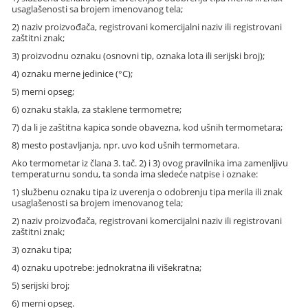
usaglašenosti sa brojem imenovanog tela;
2) naziv proizvođača, registrovani komercijalni naziv ili registrovani
zaštitni znak;
3) proizvodnu oznaku (osnovni tip, oznaka lota ili serijski broj);
4) oznaku merne jedinice (°C);
5) merni opseg;
6) oznaku stakla, za staklene termometre;
7) da li je zaštitna kapica sonde obavezna, kod ušnih termometara;
8) mesto postavljanja, npr. uvo kod ušnih termometara.
Ako termometar iz člana 3. tač. 2) i 3) ovog pravilnika ima zamenljivu
temperaturnu sondu, ta sonda ima sledeće natpise i oznake:
1) službenu oznaku tipa iz uverenja o odobrenju tipa merila ili znak
usaglašenosti sa brojem imenovanog tela;
2) naziv proizvođača, registrovani komercijalni naziv ili registrovani
zaštitni znak;
3) oznaku tipa;
4) oznaku upotrebe: jednokratna ili višekratna;
5) serijski broj;
6) merni opseg.