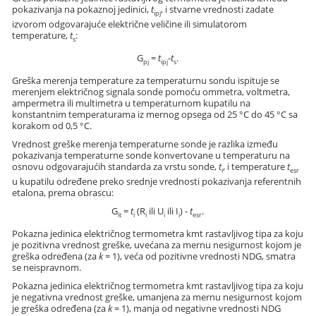
pokazivanja na pokaznoj jedinici,
t
, i stvarne vrednosti zadate
ipj
izvorom odgovarajuće električne veličine ili simulatorom
temperature,
t
:
s
G
=
t
-
t
.
pj
ipj
s
Greška merenja temperature za temperaturnu sondu ispituje se
merenjem električnog signala sonde pomoću ommetra, voltmetra,
ampermetra ili multimetra u temperaturnom kupatilu na
konstantnim temperaturama iz mernog opsega od 25 °C do 45 °C sa
korakom od 0,5 °C.
Vrednost greške merenja temperaturne sonde je razlika između
pokazivanja temperaturne sonde konvertovane u temperaturu na
osnovu odgovarajućih standarda za vrstu sonde,
t
, i temperature
t
i
esr
u kupatilu određene preko srednje vrednosti pokazivanja referentnih
etalona, prema obrascu:
G
=
t
(R
ili U
ili I
) -
t
.
it
i
i
i
i
esr
Pokazna jedinica električnog termometra kmt rastavljivog tipa za koju
je pozitivna vrednost greške, uvećana za mernu nesigurnost kojom je
greška određena (za
k
= 1), veća od pozitivne vrednosti NDG, smatra
se neispravnom.
Pokazna jedinica električnog termometra kmt rastavljivog tipa za koju
je negativna vrednost greške, umanjena za mernu nesigurnost kojom
je greška određena (za
k
= 1), manja od negativne vrednosti NDG