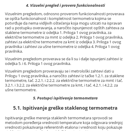
4. Vizuelni pregled i provera funkcionalnosti
Vizuelnim pregledom, odnosno proverom funkcionalnosti proverava
se opšta funkcionalnost i kompletnost termometra kojima se
potvrđuje da nema vidljivih oštećenja koja mogu uticati na ispravan
rad u postupku overavanja, a naročito ispunjenost opštih zahteva za
staklene termometre iz odeljka 1. Priloga 1 ovog pravilnika, za
električne termometre za mmt iz odeljka 2. Priloga 1 ovog pravilnika,
zahtevi za električne termometre za kmt iz odeljka 3. Priloga 1 ovog
pravilnika i zahtevi za ušne termometre iz odeljka 4. Priloga 1 ovog
pravilnika.
Vizuelnim pregledom proverava se da li su i dalje ispunjeni zahtevi iz
odeljka 5. i 6. Priloga 1 ovog pravilnika.
Vizuelnim pregledom proveravaju se i metrološki zahtevi dati u
Prilogu 1 ovog pravilnika, a naročito zahtevi iz tačke 1.2.1. za staklene
termometre, tač. 2.2.1. i 2.2.2. za električne termometre za mmt i tač.
3.2.1. i 3.2.2. za električne termometre za kmt, i tač. 4.2.1. i 4.2.2. za
ušne termometre.
5. Postupci ispitivanja termometara
5.1. Ispitivanje greške staklenog termometra
Ispitivanje greške merenja staklenih termometara sprovodi se
metodom poređenja vrednosti temperature koja odgovara srednjoj
vrednosti pokazivanja referentnih etalona i vrednosti koju pokazuje