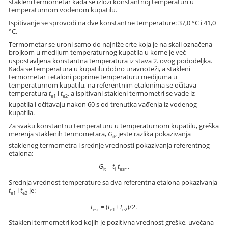
stakleni termometar kada se izloži konstantnoj temperaturi u
temperaturnom vodenom kupatilu.
Ispitivanje se sprovodi na dve konstantne temperature: 37,0 °C i 41,0
°C.
Termometar se uroni samo do najniže crte koja je na skali označena
brojkom u medijum temperaturnog kupatila u kome je već
uspostavljena konstantna temperatura iz stava 2. ovog pododeljka.
Kada se temperatura u kupatilu dobro uravnoteži, a stakleni
termometar i etaloni poprime temperaturu medijuma u
temperaturnom kupatilu, na referentnim etalonima se očitava
temperatura
t
i
t
, a ispitivani stakleni termometri se vade iz
e1
e2
kupatila i očitavaju nakon 60 s od trenutka vađenja iz vodenog
kupatila.
Za svaku konstantnu temperaturu u temperaturnom kupatilu, greška
merenja staklenih termometara,
G
, jeste razlika pokazivanja
it
staklenog termometra i srednje vrednosti pokazivanja referentnog
etalona:
G
=
t
-
t
,.
it
i
esr
Srednja vrednost temperature sa dva referentna etalona pokazivanja
t
i
t
je:
e1
e2
t
= (
t
+
t
)/2.
esr
e1
e2
Stakleni termometri kod kojih je pozitivna vrednost greške, uvećana