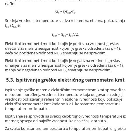
način:
G
=
t
-
t
-
t
.
it
i
esr
c
Srednja vrednost temperature sa dva referentna etalona pokazivanja
t
i
t
je:
e1
e2
t
= (
t
+
t
)/2.
esr
e1
e2
Električni termometri mmt kod kojih je pozitivna vrednost greške,
uvećana za mernu nesigurnost kojom je greška određena (za
k
= 1),
veća od pozitivne vrednosti NDG smatraju se neispravnim.
Električni termometri mmt kod kojih je negativna vrednost greške,
umanjena za mernu nesigurnost kojom je greška određena (za
k
= 1),
manja od negativne vrednosti NDG, smatraju se neispravnim.
5.3. Ispitivanje greške električnog termometra kmt
Ispitivanje greške merenja električnim termometrom kmt sprovodi se
metodom poređenja vrednosti temperature koja odgovara srednjoj
vrednosti pokazivanja referentnih etalona i vrednosti koju pokazuje
električni termometar kmt kada se izloži konstantnoj temperaturi u
temperaturnom kupatilu.
Ispitivanje se sprovodi na svakoj celobrojnoj vrednosti temperature iz
mernog opsega od najniže vrednosti ka najvećoj i obrnuto.
Za svaku konstantnu temperaturu u temperaturnom kupatilu, greška