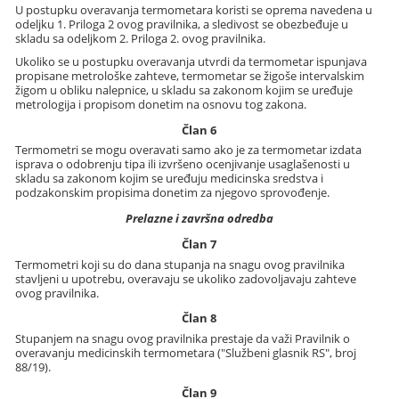
U postupku overavanja termometara koristi se oprema navedena u
odeljku 1. Priloga 2 ovog pravilnika, a sledivost se obezbeđuje u
skladu sa odeljkom 2. Priloga 2. ovog pravilnika.
Ukoliko se u postupku overavanja utvrdi da termometar ispunjava
propisane metrološke zahteve, termometar se žigoše intervalskim
žigom u obliku nalepnice, u skladu sa zakonom kojim se uređuje
metrologija i propisom donetim na osnovu tog zakona.
Član 6
Termometri se mogu overavati samo ako je za termometar izdata
isprava o odobrenju tipa ili izvršeno ocenjivanje usaglašenosti u
skladu sa zakonom kojim se uređuju medicinska sredstva i
podzakonskim propisima donetim za njegovo sprovođenje.
Prelazne i završna odredba
Član 7
Termometri koji su do dana stupanja na snagu ovog pravilnika
stavljeni u upotrebu, overavaju se ukoliko zadovoljavaju zahteve
ovog pravilnika.
Član 8
Stupanjem na snagu ovog pravilnika prestaje da važi Pravilnik o
overavanju medicinskih termometara ("Službeni glasnik RS", broj
88/19).
Član 9