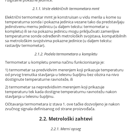
2.1.1. Vrste električnih termometara mmt
Električni termometar mmt je konstruisan u vidu merila u kome su
temperaturna sonda i pokazna jedinica vezane tako da predstavljaju
jedinstvenu mernu jedinicu (u daljem tekstu: termometar u
kompletu) ili se na pokaznu jedinicu mogu priključivati zamenljive
temperaturne sonde određenih metroloških svojstava, kompatibilnih
sa metrološkim svojstvima pokazne jedinice (u daljem tekstu:
rastavljiv termometar).
2.1.2. Podela termometara u kompletu
Termometar u kompletu prema načinu funkcionisanja je:
1) termometar sa predvidivim merenjem koji prikazuje temperaturu
od prvog trenutka stavljanja u telesnu šupljinu bez obzira na nivo
dostignute temperaturne ravnoteže, ili
2) termometar sa nepredvidivim merenjem koji prikazuje
temperaturu tek kada dostigne temperaturnu ravnotežu nakon
stavljanja u telesnu šupljinu.
Očitavanja termometara iz stava 1. ove tačke dozvoljeno je nakon
zvučnog signala definisanog od strane proizvođača.
2.2. Metrološki zahtevi
2.2.1. Merni opseg