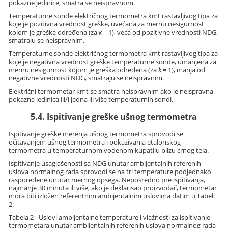
pokazne jedinice, smatra se neispravnom.
Temperaturne sonde električnog termometra kmt rastavljivog tipa za
koje je pozitivna vrednost greške, uvećana za mernu nesigurnost
kojom je greška određena (za
k
= 1), veća od pozitivne vrednosti NDG,
smatraju se neispravnim.
Temperaturne sonde električnog termometra kmt rastavljivog tipa za
koje je negativna vrednost greške temperaturne sonde, umanjena za
mernu nesigurnost kojom je greška određena (za
k
= 1), manja od
negativne vrednosti NDG, smatraju se neispravnim.
Električni termometar kmt se smatra neispravnim ako je neispravna
pokazna jedinica ili/i jedna ili više temperaturnih sondi.
5.4. Ispitivanje greške ušnog termometra
Ispitivanje greške merenja ušnog termometra sprovodi se
očitavanjem ušnog termometra i pokazivanja etalonskog
termometra u temperaturnom vodenom kupatilu blizu crnog tela.
Ispitivanje usaglašenosti sa NDG unutar ambijentalnih referenih
uslova normalnog rada sprovodi se na tri temperature podjednako
raspoređene unutar mernog opsega. Neposredno pre ispitivanja,
najmanje 30 minuta ili više, ako je deklarisao proizvođač, termometar
mora biti izložen referentnim ambijentalnim uslovima datim u Tabeli
2.
Tabela 2 - Uslovi ambijentalne temperature i vlažnosti za ispitivanje
termometara unutar ambijentalnih referenih uslova normalnog rada