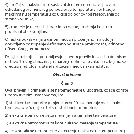
4) uređaj za maksimum je sastavni deo termometra koji tokom
određenog vremenskog perioda prati temperaturu i prikazuje
maksimalnu temperaturu koju drži do ponovnog resetovanja od
strane korisnika;
5) crno telo je referentni izvor infracrvenog zračenja koje ima
propisani oblik šupljine;
6) razlika pokazivanja u ušnom modu i procenjenom modu je
dozvoljeno odstupanje definisano od strane proizvođača, odnosno
offset ušnog termometra.
Drugi izrazi koji se upotrebljavaju u ovom pravilniku, a nisu definisani
u stavu 1. ovog člana, imaju značenje definisano zakonima kojima se
uređuju metrologija, standardizacija i medicinska sredstva.
Oblast primene
Član 3
Ovaj pravilnik primenjuje se na termometre u upotrebi, koji se koriste
u zdravstvenim ustanovama, i to:
1) staklene termometre punjene tečnošću za merenje maksimalne
temperature (u daljem tekstu: stakleni termometri);
2) električne termometre za merenje maksimalne temperature;
3) električne termometre za kontinuirano merenje temperature;
4) beskontaktne termometre za merenje maksimalne temperature (u