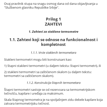
Ovaj pravilnik stupa na snagu osmog dana od dana objavljivanja u
"Službenom glasniku Republike Srbije".
Prilog 1
ZAHTEVI
1. Zahtevi za staklene termometre
1.1. Zahtevi koji se odnose na funkcionalnost i
kompletnost
1.1.1. Vrste staklenih termometara
Stakleni termometri mogu biti konstruisani kao:
1) štapni stakleni termometri (u daljem tekstu: štapni termometri), ili
2) stakleni termometri sa zaštićenom skalom (u daljem tekstu:
termometri sa zaštićenom skalom).
1.1.2. Konstrukcija štapnih termometara
Štapni termometri sastoje se od rezervoara sa termometrijskom
tečnošću, kapilare i uređaja za maksimum.
Skala štapnog termometra je na spoljašnjem zidu debele kapilare koja
zatvara termometrijsku tečnost.