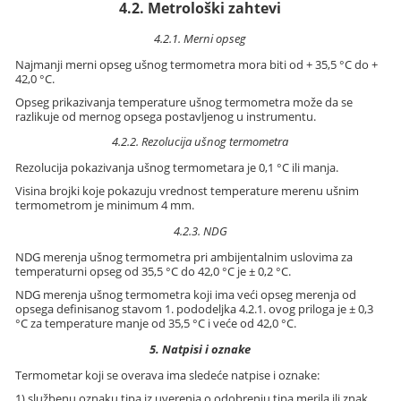
4.2. Metrološki zahtevi
4.2.1. Merni opseg
Najmanji merni opseg ušnog termometra mora biti od + 35,5 °C do +
42,0 °C.
Opseg prikazivanja temperature ušnog termometra može da se
razlikuje od mernog opsega postavljenog u instrumentu.
4.2.2. Rezolucija ušnog termometra
Rezolucija pokazivanja ušnog termometara je 0,1 °C ili manja.
Visina brojki koje pokazuju vrednost temperature merenu ušnim
termometrom je minimum 4 mm.
4.2.3. NDG
NDG merenja ušnog termometra pri ambijentalnim uslovima za
temperaturni opseg od 35,5 °C do 42,0 °C je ± 0,2 °C.
NDG merenja ušnog termometra koji ima veći opseg merenja od
opsega definisanog stavom 1. pododeljka 4.2.1. ovog priloga je ± 0,3
°C za temperature manje od 35,5 °C i veće od 42,0 °C.
5. Natpisi i oznake
Termometar koji se overava ima sledeće natpise i oznake:
1) službenu oznaku tipa iz uverenja o odobrenju tipa merila ili znak