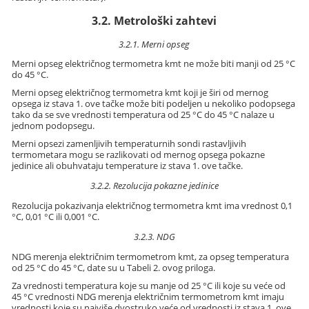
3.2. Metrološki zahtevi
3.2.1. Merni opseg
Merni opseg električnog termometra kmt ne može biti manji od 25 °C
do 45 °C.
Merni opseg električnog termometra kmt koji je širi od mernog
opsega iz stava 1. ove tačke može biti podeljen u nekoliko podopsega
tako da se sve vrednosti temperatura od 25 °C do 45 °C nalaze u
jednom podopsegu.
Merni opsezi zamenljivih temperaturnih sondi rastavljivih
termometara mogu se razlikovati od mernog opsega pokazne
jedinice ali obuhvataju temperature iz stava 1. ove tačke.
3.2.2. Rezolucija pokazne jedinice
Rezolucija pokazivanja električnog termometra kmt ima vrednost 0,1
°C, 0,01 °C ili 0,001 °C.
3.2.3. NDG
NDG merenja električnim termometrom kmt, za opseg temperatura
od 25 °C do 45 °C, date su u Tabeli 2. ovog priloga.
Za vrednosti temperatura koje su manje od 25 °C ili koje su veće od
45 °C vrednosti NDG merenja električnim termometrom kmt imaju
vrednosti koje su najviše dvostruko veće od vrednosti iz stava 1. ove