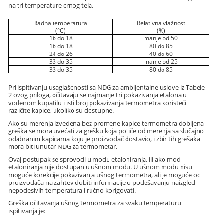
na tri temperature crnog tela.
Radna temperatura
Relativna vlažnost
(°C)
(%)
16 do 18
manje od 50
16 do 18
80 do 85
24 do 26
40 do 60
33 do 35
manje od 25
33 do 35
80 do 85
Pri ispitivanju usaglašenosti sa NDG za ambijentalne uslove iz Tabele
2 ovog priloga, očitavaju se najmanje tri pokazivanja etalona u
vodenom kupatilu i isti broj pokazivanja termometra koristeći
različite kapice, ukoliko su dostupne.
Ako su merenja izvedena bez promene kapice termometra dobijena
greška se mora uvećati za grešku koja potiče od merenja sa slučajno
odabranim kapicama koju je proizvođač dostavio, i zbir tih grešaka
mora biti unutar NDG za termometar.
Ovaj postupak se sprovodi u modu etaloniranja, ili ako mod
etaloniranja nije dostupan u ušnom modu. U ušnom modu nisu
moguće korekcije pokazivanja ušnog termometra, ali je moguće od
proizvođača na zahtev dobiti informacije o podešavanju naizgled
nepodesivih temperatura i ručno korigovati.
Greška očitavanja ušnog termometra za svaku temperaturu
ispitivanja je: