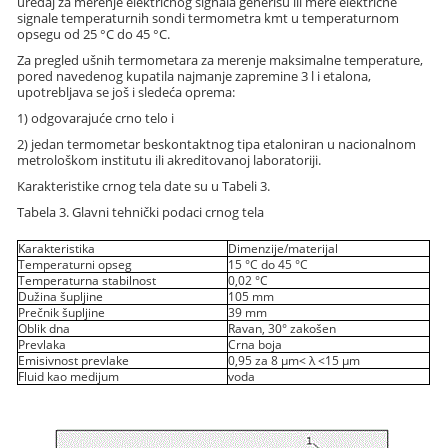
uređaj za merenje električnog signala generišu ili mere električne
signale temperaturnih sondi termometra kmt u temperaturnom
opsegu od 25 °C do 45 °C.
Za pregled ušnih termometara za merenje maksimalne temperature,
pored navedenog kupatila najmanje zapremine 3 l i etalona,
upotrebljava se još i sledeća oprema:
1) odgovarajuće crno telo i
2) jedan termometar beskontaktnog tipa etaloniran u nacionalnom
metrološkom institutu ili akreditovanoj laboratoriji.
Karakteristike crnog tela date su u Tabeli 3.
Tabela 3. Glavni tehnički podaci crnog tela
Karakteristika
Dimenzije/materijal
Temperaturni opseg
15 °C do 45 °C
Temperaturna stabilnost
0,02 °C
Dužina šupljine
105 mm
Prečnik šupljine
39 mm
Oblik dna
Ravan, 30° zakošen
Prevlaka
Crna boja
Emisivnost prevlake
0,95 za 8 μm< λ <15 μm
Fluid kao medijum
voda