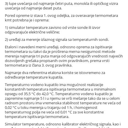
3) lupe uvećanja od najmanje četiri puta, monokla ili optičkog vizira
uvećanja od najmanje deset puta.
Pored opreme iz stava 1. ovog odeljka, za overavanje termometara
kmt potrebna je i oprema:
1) simulator temperature zavisno od vrste sonde ili izvor
odgovarajuće električne veličine;
2) uređaji za merenje izlaznog signala sa temperaturnih sondi.
Etaloni i navedeni merni uređaji, odnosno oprema za ispitivanje
termometara su takvi da je proširena merna nesigurnost metode
merenja najmanje tri puta manja od odgovarajućih vrednosti najvećih
dozvoljenih grešaka propisanih ovim pravilnikom, prema vrsti
termometara iz člana 3. ovog pravilnika.
Najmanje dva referentna etalona koriste se istovremeno za
određivanje temperature kupatila.
Temperaturno vodeno kupatilo ima mogućnost realizacije
konstantnih temperatura ispitivanja termometara u minimalnom
opsegu od 35,5 °C do 42,0 °C. Temperaturno vodeno kupatilo je
zapremine najmanje 5 l i u njemu se vrši mešanje tako da se u celom
radnom prostoru ima vremenska stabilnost temperature ne veća od
0,02 °C u toku merenja u trajanju od 1 h, i homogenost
temperaturnog polja ne veća od 0,01 °C za sve konstantne
temperature ispitivanja termometara.
Simulator temperature, odnosno kalibrator električnog signala, kao i