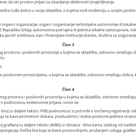
ac da isti prostor prijavi za obavljanje delatnosti iznajmljivanja.
mešta tuđa dobra u svoje skladište, o kojima vodi evidenciju u svojim poslovn
rgani i organizacije, organi i organizacije teritorijalne autonomije ili loka
vač Republika Srbija, autonomna pokrajina ili jedinica lokalne samouprave, odn
javnih sredstava, kao i finansijske institucije (banke, društva za osiguranje, p
Član 3
g prostora i poslovnih prostorija u kojima se skladište, odnosno smeštaju do
 to:
e;
 poslovnim prostorijama, u kojima se skladište, odnosno smeštaju dobra, k
Član 4
nog prostora i poslovnih prostorija u kojima se skladište, odnosno smeštaju 
 o podnosiocu evidencione prijave, unosi se:
i broj (u daljem tekstu: PIB) podnosioca: iz potvrde o izvršenoj registraciji,
koja se bave prometom dobara, preduzetnici i stalne poslovne jedinice stranog
roj građana (u daljem tekstu: JMBG) iz obrasca - lična karta, izdatog od nadl
- popunjavaju fizička lica koja se bave proizvodnjom, pružanjem usluga, gra