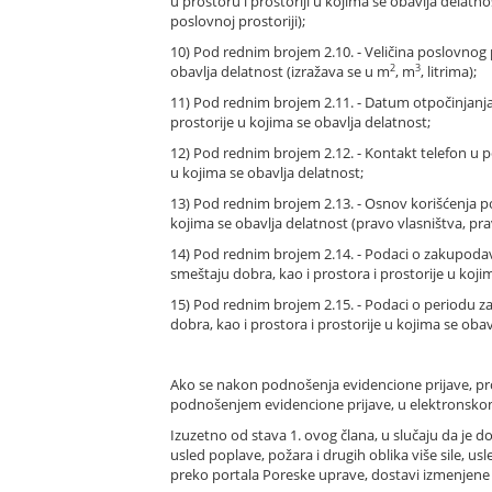
u prostoru i prostoriji u kojima se obavlja delatn
poslovnoj prostoriji);
10) Pod rednim brojem 2.10. - Veličina poslovnog 
2
3
obavlja delatnost (izražava se u m
, m
, litrima);
11) Pod rednim brojem 2.11. - Datum otpočinjanja
prostorije u kojima se obavlja delatnost;
12) Pod rednim brojem 2.12. - Kontakt telefon u p
u kojima se obavlja delatnost;
13) Pod rednim brojem 2.13. - Osnov korišćenja p
kojima se obavlja delatnost (pravo vlasništva, p
14) Pod rednim brojem 2.14. - Podaci o zakupoda
smeštaju dobra, kao i prostora i prostorije u koji
15) Pod rednim brojem 2.15. - Podaci o periodu 
dobra, kao i prostora i prostorije u kojima se obav
Ako se nakon podnošenja evidencione prijave, p
podnošenjem evidencione prijave, u elektronskom 
Izuzetno od stava 1. ovog člana, u slučaju da je 
usled poplave, požara i drugih oblika više sile, u
preko portala Poreske uprave, dostavi izmenjene