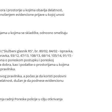
ra i prostorije u kojima obavlja delatnost,
odnošenjem evidencione prijave u kojoj unosi
ijama u kojima se skladište, odnosno smeštaju
"Službeni glasnik RS", br. 80/02, 84/02 - ispravka,
spravka, 93/12, 47/13, 108/13, 68/14, 105/14, 91/15 -
kona o poreskom postupku i poreskoj
ta dobra, kao i podatke o prostorijama u kojima
pravilnika.
ovog pravilnika, a počeo je da koristi poslovni
 delatnost, dužan je da podnese evidencionu
radnji Poreske policije u cilju otkrivanja