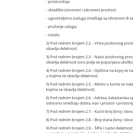
- proizvodnja;
- skladište (otvoreni i zatvoreni prostor);
- ugostiteljstvo (usluga smeštaja sa ishranom ili 
- pružanje usluga;
- ostalo;
2) Pod rednim brojem 2.2. - Vrsta poslovnog prost
obavlja delatnost;
3) Pod rednim brojem 2.3. - Naziv poslovnog prost
obavlja delatnost (ovo polje se popunjava ukoliko
4) Pod rednim brojem 2.4. - Opština na kojoj se n
u kojima se obavlja delatnost;
5) Pod rednim brojem 2.5. - Mesto u kome se nalaz
kojima se obavlja delatnost;
6) Pod rednim brojem 2.6. - Adresa, katastarska op
odnosno smeštaju dobra, kao i prostor i prostorij
7) Pod rednim brojem 2.7. - Kućni broj (broj i slov
8) Pod rednim brojem 2.8. - Broj stana (broj i slov
9) Pod rednim brojem 2.9. - Šifre i nazivi delatn