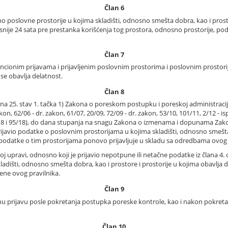
Član 6
poslovne prostorije u kojima skladišti, odnosno smešta dobra, kao i prosto
asnije 24 sata pre prestanka korišćenja tog prostora, odnosno prostorije, p
Član 7
ncionim prijavama i prijavljenim poslovnim prostorima i poslovnim prostor
se obavlja delatnost.
Član 8
a 25. stav 1. tačka 1) Zakona o poreskom postupku i poreskoj administraciji (
akon, 62/06 - dr. zakon, 61/07, 20/09, 72/09 - dr. zakon, 53/10, 101/11, 2/12 - i
0/18 i 95/18), do dana stupanja na snagu Zakona o izmenama i dopunama Za
) prijavio podatke o poslovnim prostorijama u kojima skladišti, odnosno smeš
a podatke o tim prostorijama ponovo prijavljuje u skladu sa odredbama ovog 
oj upravi, odnosno koji je prijavio nepotpune ili netačne podatke iz člana 4. 
ladišti, odnosno smešta dobra, kao i prostore i prostorije u kojima obavlja
ene ovog pravilnika.
Član 9
prijavu posle pokretanja postupka poreske kontrole, kao i nakon pokretanja 
Član 10