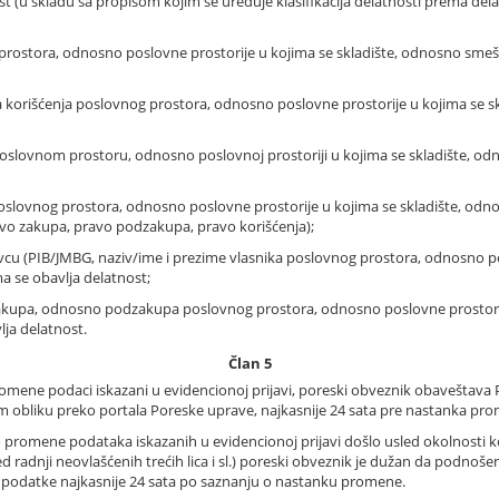
ost (u skladu sa propisom kojim se uređuje klasifikacija delatnosti prema del
prostora, odnosno poslovne prostorije u kojima se skladište, odnosno smešta
 korišćenja poslovnog prostora, odnosno poslovne prostorije u kojima se sk
oslovnom prostoru, odnosno poslovnoj prostoriji u kojima se skladište, odno
oslovnog prostora, odnosno poslovne prostorije u kojima se skladište, odnos
ravo zakupa, pravo podzakupa, pravo korišćenja);
vcu (PIB/JMBG, naziv/ime i prezime vlasnika poslovnog prostora, odnosno po
ma se obavlja delatnost;
zakupa, odnosno podzakupa poslovnog prostora, odnosno poslovne prostorij
lja delatnost.
Član 5
romene podaci iskazani u evidencionoj prijavi, poreski obveznik obavešta
obliku preko portala Poreske uprave, najkasnije 24 sata pre nastanka promen
do promene podataka iskazanih u evidencionoj prijavi došlo usled okolnosti k
sled radnji neovlašćenih trećih lica i sl.) poreski obveznik je dužan da podno
 podatke najkasnije 24 sata po saznanju o nastanku promene.