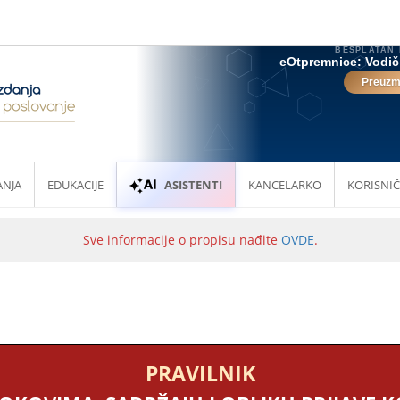
ANJA
EDUKACIJE
ASISTENTI
KANCELARKO
KORISNIČ
Sve informacije o propisu nađite
OVDE
.
PRAVILNIK