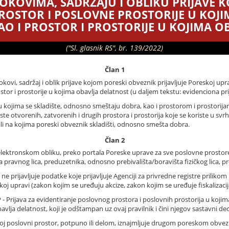
OKOVIMA, SADRŽAJU I OBLIKU PRIJAVE 
PROSTOR I POSLOVNE PROSTORIJE U KOJ
AO I PROSTOR I PROSTORIJE U KOJIMA O
("Sl. glasnik RS", br. 139/2022)
Član 1
ovi, sadržaj i oblik prijave kojom poreski obveznik prijavljuje Poreskoj upr
tor i prostorije u kojima obavlja delatnost (u daljem tekstu: evidenciona pri
kojima se skladište, odnosno smeštaju dobra, kao i prostorom i prostorijama
ste otvorenih, zatvorenih i drugih prostora i prostorija koje se koriste u svr
 ili na kojima poreski obveznik skladišti, odnosno smešta dobra.
Član 2
ektronskom obliku, preko portala Poreske uprave za sve poslovne prostore i 
ta pravnog lica, preduzetnika, odnosno prebivališta/boravišta fizičkog lica, p
e prijavljuje podatke koje prijavljuje Agenciji za privredne registre prilikom 
j upravi (zakon kojim se uređuju akcize, zakon kojim se uređuje fiskalizacija 
- Prijava za evidentiranje poslovnog prostora i poslovnih prostorija u kojim
avlja delatnost, koji je odštampan uz ovaj pravilnik i čini njegov sastavni de
voj poslovni prostor, potpuno ili delom, iznajmljuje drugom poreskom obvezn