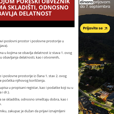
KOJOM PORESKI OBVEZNIK
IMA SKLADIŠTI, ODNOSNO
BAVLJA DELATNOST
avi poslovni prostor i poslovne prostorije u
java).
 u kojima se obavlja delatnost iz stava 1. ovog
hu obavljanja delatnosti, kao i otvorenih,
poslovne prostorije iz člana 1. stav 2. ovog
re početka njihovog korišćenja.
upisa u propisani registar, kao i podatke koji su u
i dr.).
a se skladište, odnosno smeštaju dobra, kao i
o.
iku, zakupac je dužan da prijavi iznajmljeni