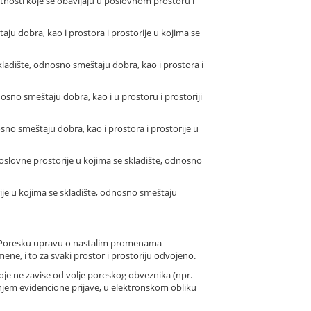
atnosti koje se obavljaju u poslovnom prostoru i
ju dobra, kao i prostora i prostorije u kojima se
ladište, odnosno smeštaju dobra, kao i prostora i
sno smeštaju dobra, kao i u prostoru i prostoriji
no smeštaju dobra, kao i prostora i prostorije u
slovne prostorije u kojima se skladište, odnosno
e u kojima se skladište, odnosno smeštaju
va Poresku upravu o nastalim promenama
e, i to za svaki prostor i prostoriju odvojeno.
oje ne zavise od volje poreskog obveznika (npr.
šenjem evidencione prijave, u elektronskom obliku