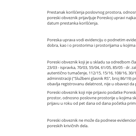
Prestanak korišćenja poslovnog prostora, odnosno 
poreski obveznik prijavljuje Poreskoj upravi najk
datum prestanka korišćenja.
Poreska uprava vodi evidenciju o podnetim evide
dobra, kao i o prostorima i prostorijama u kojima 
Poreski obveznik koji je u skladu sa odredbom član
23/03 - ispravka, 70/03, 55/04, 61/05, 85/05 - dr. z
autentično tumačenje, 112/15, 15/16, 108/16, 3
administraciji ("Službeni glasnik RS", broj 86/19
obavlja registrovanu delatnost, nije u obavezi d
Poreski obveznik koji nije prijavio podatke Poresk
prostor, odnosno poslovne prostorije u kojima sk
prijavu u roku od pet dana od dana početka prim
Poreski obveznik ne može da podnese evidencionu 
poreskih krivičnih dela.