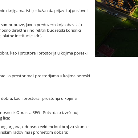
im knjigama, isti je dužan da prijavi taj poslovni
lne samouprave, javna preduzeća koja obavljaju
osno direktni i indirektni budžetski korisnici
latne institucije i dr.).
bra, kao i prostora i prostorija u kojima poreski
ao i o prostorima i prostorijama u kojima poreski
dobra, kao i prostora i prostorija u kojima
 odnosno iz Obrasca REG - Potvrda o izvršenoj
 lica;
ežnog organa, odnosno evidencioni broj za strance
đevinskim radovima i prometom dobara;