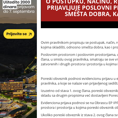
O POSTUPKU, NAČINU, R
PRIJAVLJUJE POSLOVNI 
SMEŠTA DOBRA, K
Ovim pravilnikom propisuju se postupak, način, rok
kojima skladišti, odnosno smešta dobra, kao i pros
Poslovnim prostorom i poslovnim prostorijama, u 
člana, u smislu ovog pravilnika, smatraju se sve vr
zatvorenih i drugih prostora i prostorija u kojima
Poreski obveznik podnosi evidencionu prijavu u el
pravilnika, a koje se nalaze van prijavljenog sediš
Izuzetno od stava 1. ovog člana, poreski obveznik n
skladu sa drugim propisima već dostavljeni Poresko
Evidenciona prijava podnosi se na Obrascu EP IPP 
prostora i prostorija u kojima poreski obveznik ob
Ukoliko poreski obveznik iz stava 2. ovog člana s