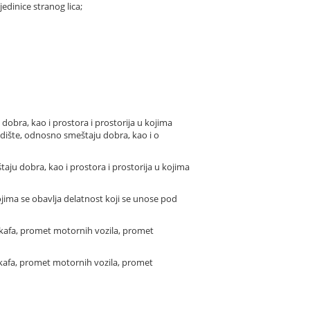
edinice stranog lica;
dobra, kao i prostora i prostorija u kojima
dište, odnosno smeštaju dobra, kao i o
ju dobra, kao i prostora i prostorija u kojima
ojima se obavlja delatnost koji se unose pod
 kafa, promet motornih vozila, promet
, kafa, promet motornih vozila, promet