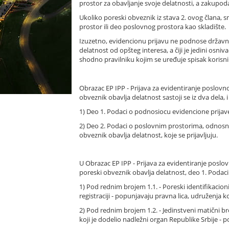
prostor za obavljanje svoje delatnosti, a zakupodav
Ukoliko poreski obveznik iz stava 2. ovog člana, s
prostor ili deo poslovnog prostora kao skladište.
Izuzetno, evidencionu prijavu ne podnose državni o
delatnost od opšteg interesa, a čiji je jedini osni
shodno pravilniku kojim se uređuje spisak korisnika 
Obrazac EP IPP - Prijava za evidentiranje poslovno
obveznik obavlja delatnost sastoji se iz dva dela, i
1) Deo 1. Podaci o podnosiocu evidencione prijav
2) Deo 2. Podaci o poslovnim prostorima, odnosno
obveznik obavlja delatnost, koje se prijavljuju.
U Obrazac EP IPP - Prijava za evidentiranje poslov
poreski obveznik obavlja delatnost, deo 1. Podaci
1) Pod rednim brojem 1.1. - Poreski identifikacion
registraciji - popunjavaju pravna lica, udruženja 
2) Pod rednim brojem 1.2. - Jedinstveni matični b
koji je dodelio nadležni organ Republike Srbije 