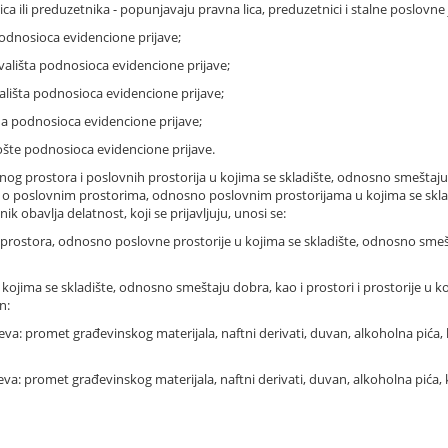
ca ili preduzetnika - popunjavaju pravna lica, preduzetnici i stalne poslovne j
podnosioca evidencione prijave;
vališta podnosioca evidencione prijave;
ališta podnosioca evidencione prijave;
na podnosioca evidencione prijave;
ošte podnosioca evidencione prijave.
nog prostora i poslovnih prostorija u kojima se skladište, odnosno smeštaju 
ci o poslovnim prostorima, odnosno poslovnim prostorijama u kojima se skla
 obavlja delatnost, koji se prijavljuju, unosi se:
prostora, odnosno poslovne prostorije u kojima se skladište, odnosno smešta
kojima se skladište, odnosno smeštaju dobra, kao i prostori i prostorije u k
n:
va: promet građevinskog materijala, naftni derivati, duvan, alkoholna pića,
eva: promet građevinskog materijala, naftni derivati, duvan, alkoholna pića