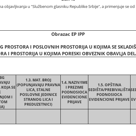
a objavljivanja u "Službenom glasniku Republike Srbije", a primenjuje se o
Obrazac EP IPP
G PROSTORA I POSLOVNIH PROSTORIJA U KOJIMA SE SKLADI
RA I PROSTORIJA U KOJIMA PORESKI OBVEZNIK OBAVLJA DE
MBG
1.3. MAT. BROJ
AVAJU
1.4. NAZIV/IME
(POPUNJAVAJU PRAVNA
1.5. OPŠTINA
A KOJA SE
I PREZIME
LICA, STALNE
SEDIŠTA/PREBIVALIŠTA
SE
E
PODNOSIOCA
POSLOVNE JEDINICE
PODNOSIOCA
NJOM I
EVIDENCIONE
STRANOG LICA I
EVIDENCIONE PRIJAVE
EV
TOM
PRIJAVE
PREDUZETNICI)
A)