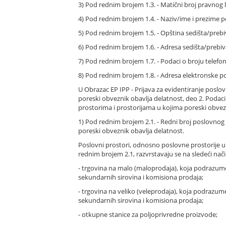
3) Pod rednim brojem 1.3. - Matični broj pravnog li
4) Pod rednim brojem 1.4. - Naziv/ime i prezime 
5) Pod rednim brojem 1.5. - Opština sedišta/prebi
6) Pod rednim brojem 1.6. - Adresa sedišta/prebiv
7) Pod rednim brojem 1.7. - Podaci o broju telefo
8) Pod rednim brojem 1.8. - Adresa elektronske p
U Obrazac EP IPP - Prijava za evidentiranje poslov
poreski obveznik obavlja delatnost, deo 2. Poda
prostorima i prostorijama u kojima poreski obveznik
1) Pod rednim brojem 2.1. - Redni broj poslovnog 
poreski obveznik obavlja delatnost.
Poslovni prostori, odnosno poslovne prostorije u 
rednim brojem 2.1, razvrstavaju se na sledeći nači
- trgovina na malo (maloprodaja), koja podrazume
sekundarnih sirovina i komisiona prodaja;
- trgovina na veliko (veleprodaja), koja podrazum
sekundarnih sirovina i komisiona prodaja;
- otkupne stanice za poljoprivredne proizvode;