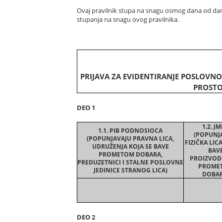
Ovaj pravilnik stupa na snagu osmog dana od dan
stupanja na snagu ovog pravilnika.
PRIJAVA ZA EVIDENTIRANJE POSLOVNO
PROSTO
DEO 1
1.2. J
1.1. PIB PODNOSIOCA
(POPUNJ
(POPUNJAVAJU PRAVNA LICA,
FIZIČKA LIC
UDRUŽENJA KOJA SE BAVE
BAV
PROMETOM DOBARA,
PROIZVOD
PREDUZETNICI I STALNE POSLOVNE
PROME
JEDINICE STRANOG LICA)
DOBAR
DEO 2