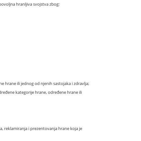
 povoljna hranljiva svojstva zbog:
ne hrane ili jednog od njenih sastojaka i zdravlja;
 određene kategorije hrane, određene hrane ili
, reklamiranja i prezentovanja hrane koja je