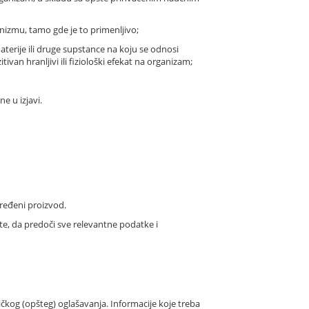
anizmu, tamo gde je to primenljivo;
terije ili druge supstance na koju se odnosi
van hranljivi ili fiziološki efekat na organizam;
e u izjavi.
ređeni proizvod.
te, da predoči sve relevantne podatke i
ričkog (opšteg) oglašavanja. Informacije koje treba