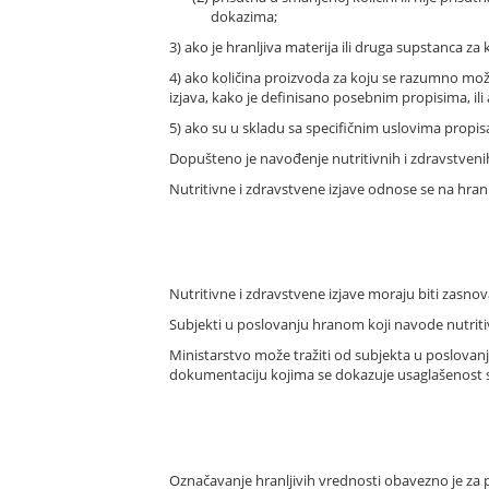
dokazima;
3) ako je hranljiva materija ili druga supstanca z
4) ako količina proizvoda za koju se razumno može
izjava, kako je definisano posebnim propisima, ili 
5) ako su u skladu sa specifičnim uslovima propisa
Dopušteno je navođenje nutritivnih i zdravstveni
Nutritivne i zdravstvene izjave odnose se na hra
Nutritivne i zdravstvene izjave moraju biti zas
Subjekti u poslovanju hranom koji navode nutriti
Ministarstvo može tražiti od subjekta u poslovanj
dokumentaciju kojima se dokazuje usaglašenost 
Označavanje hranljivih vrednosti obavezno je za pr