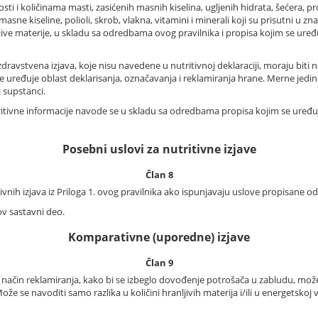
ti i količinama masti, zasićenih masnih kiselina, ugljenih hidrata, šećera, pr
e kiseline, polioli, skrob, vlakna, vitamini i minerali koji su prisutni u znač
ljive materije, u skladu sa odredbama ovog pravilnika i propisa kojim se uređ
li zdravstvena izjava, koje nisu navedene u nutritivnoj deklaraciji, moraju bi
uređuje oblast deklarisanja, označavanja i reklamiranja hrane. Merne jedinic
 supstanci.
tritivne informacije navode se u skladu sa odredbama propisa kojim se uređu
Posebni uslovi za nutritivne izjave
Član 8
ivnih izjava iz Priloga 1. ovog pravilnika ako ispunjavaju uslove propisane 
gov sastavni deo.
Komparativne (uporedne) izjave
Član 9
ačin reklamiranja, kako bi se izbeglo dovođenje potrošača u zabludu, može s
že se navoditi samo razlika u količini hranljivih materija i/ili u energetskoj