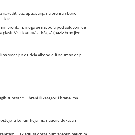
u se navoditi bez upućivanja na prehrambene
lnika;
benim profilom, mogu se navoditi pod uslovom da
a glasi: "Visok udeo/sadržaj..." (naziv hranljive
li na smanjenje udela alkohola ili na smanjenje
ih supstanci u hrani ili kategoriji hrane ima
postoje, u količini koja ima naučno dokazan
na organizam, u skladu sa opšte prihvaćenim naučnim