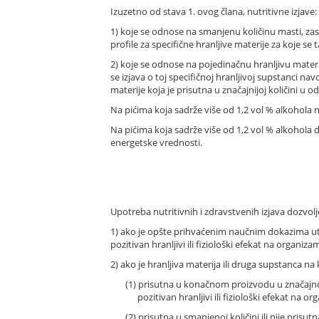
Izuzetno od stava 1. ovog člana, nutritivne izjave:
1) koje se odnose na smanjenu količinu masti, zas
profile za specifične hranljive materije za koje 
2) koje se odnose na pojedinačnu hranljivu mate
se izjava o toj specifičnoj hranljivoj supstanci navo
materije koja je prisutna u značajnijoj količini 
Na pićima koja sadrže više od 1,2 vol % alkohola 
Na pićima koja sadrže više od 1,2 vol % alkohola 
energetske vrednosti.
Upotreba nutritivnih i zdravstvenih izjava dozvo
1) ako je opšte prihvaćenim naučnim dokazima utvrđ
pozitivan hranljivi ili fiziološki efekat na organiza
2) ako je hranljiva materija ili druga supstanca na 
(1) prisutna u konačnom proizvodu u značajnoj 
pozitivan hranljivi ili fiziološki efekat na o
(2) prisutna u smanjenoj količini ili nije pris