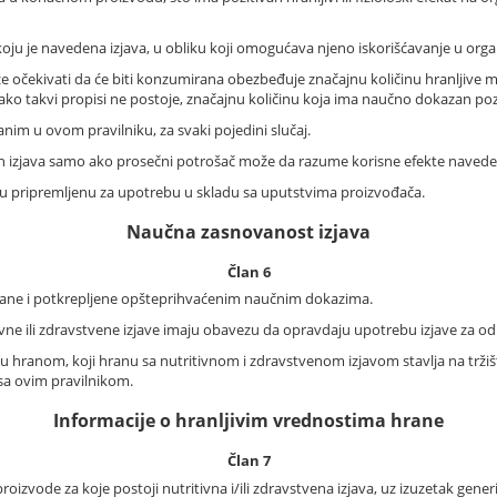
a koju je navedena izjava, u obliku koji omogućava njeno iskorišćavanje u org
 očekivati da će biti konzumirana obezbeđuje značajnu količinu hranljive ma
ako takvi propisi ne postoje, značajnu količinu koja ima naučno dokazan poziti
nim u ovom pravilniku, za svaki pojedini slučaj.
h izjava samo ako prosečni potrošač može da razume korisne efekte naveden
nu pripremljenu za upotrebu u skladu sa uputstvima proizvođača.
Naučna zasnovanost izjava
Član 6
novane i potkrepljene opšteprihvaćenim naučnim dokazima.
vne ili zdravstvene izjave imaju obavezu da opravdaju upotrebu izjave za od
u hranom, koji hranu sa nutritivnom i zdravstvenom izjavom stavlja na tržiš
sa ovim pravilnikom.
Informacije o hranljivim vrednostima hrane
Član 7
oizvode za koje postoji nutritivna i/ili zdravstvena izjava, uz izuzetak gene