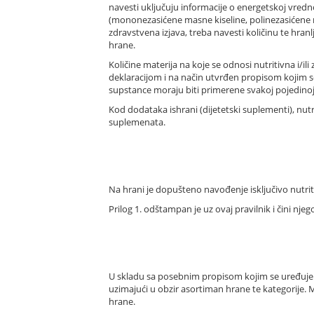
navesti uključuju informacije o energetskoj vrednos
(mononezasićene masne kiseline, polinezasićene masn
zdravstvena izjava, treba navesti količinu te hran
hrane.
Količine materija na koje se odnosi nutritivna i/i
deklaracijom i na način utvrđen propisom kojim se 
supstance moraju biti primerene svakoj pojedinoj
Kod dodataka ishrani (dijetetski suplementi), nu
suplemenata.
Na hrani je dopušteno navođenje isključivo nutrit
Prilog 1. odštampan je uz ovaj pravilnik i čini nje
U skladu sa posebnim propisom kojim se uređuje n
uzimajući u obzir asortiman hrane te kategorije. Mo
hrane.