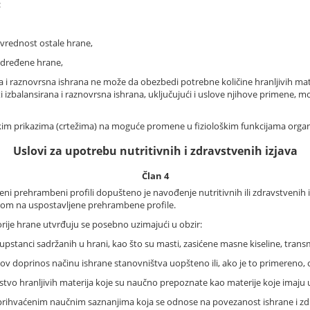
:
 vrednost ostale hrane,
 određene hrane,
ena i raznovrsna ishrana ne može da obezbedi potrebne količine hranljivih mate
i izbalansirana i raznovrsna ishrana, uključujući i uslove njihove primene, 
ličkim prikazima (crtežima) na moguće promene u fiziološkim funkcijama orga
Uslovi za upotrebu nutritivnih i zdravstvenih izjava
Član 4
jeni prehrambeni profili dopušteno je navođenje nutritivnih ili zdravstvenih
zirom na uspostavljene prehrambene profile.
orije hrane utvrđuju se posebno uzimajući u obzir:
 supstanci sadržanih u hrani, kao što su masti, zasićene masne kiseline, transm
jihov doprinos načinu ishrane stanovništva uopšteno ili, ako je to primereno, 
ustvo hranljivih materija koje su naučno prepoznate kao materije koje imaju u
prihvaćenim naučnim saznanjima koja se odnose na povezanost ishrane i zdr