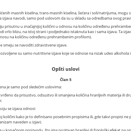
ićenih masnih kiselina, trans-masnih kiselina, šećera i soli/natrijuma, mog
se ta izjava navodi, samo pod uslovom da su u skladu sa odredbama ovog pravi
riju prisutnu u značajnijoj količini u odnosu na količinu određenu prehram
di vrlo blizu, na istoj strani i podjednako istaknuta kao i sama izjava. Ta izjav
u odnosu na količinu određenu prehrambenim profilom).
ne smeju se navoditi zdravstvene izjave.
dozvoljene su samo nutritivne izjave koje se odnose na nizak udeo alkohola i
Opšti uslovi
Član 5
ljena je samo pod sledećim uslovima:
eno da prisustvo, odsustvo ili smanjena količina hranljivih materija ili drug
m;
koju se izjava odnosi:
količini kako je to definisano posebnim propisima ili, gde takvi propisi ne 
rganizam naveden u izjavi;
utna u konačnom proizvodu, što ima pozitivan hranljivi ili fiziološki efekat 