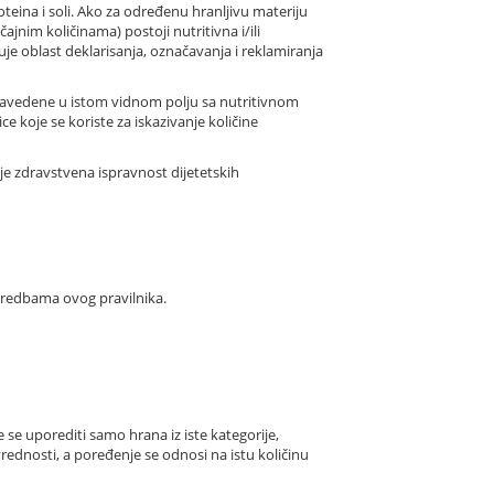
oteina i soli. Ako za određenu hranljivu materiju
ajnim količinama) postoji nutritivna i/ili
uje oblast deklarisanja, označavanja i reklamiranja
ti navedene u istom vidnom polju sa nutritivnom
e koje se koriste za iskazivanje količine
je zdravstvena ispravnost dijetetskih
odredbama ovog pravilnika.
e uporediti samo hrana iz iste kategorije,
 vrednosti, a poređenje se odnosi na istu količinu