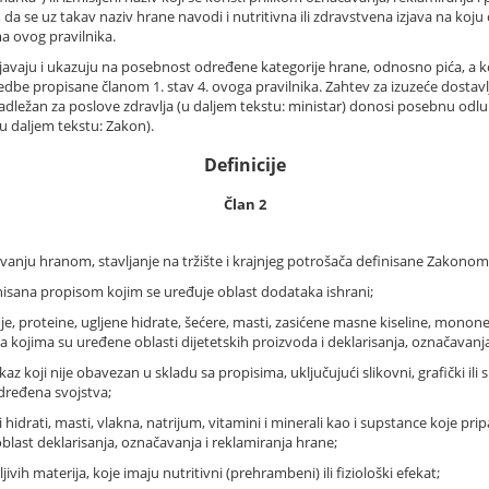
 da se uz takav naziv hrane navodi i nutritivna ili zdravstvena izjava na koj
a ovog pravilnika.
javaju i ukazuju na posebnost određene kategorije hrane, odnosno pića, a koji 
dbe propisane članom 1. stav 4. ovoga pravilnika. Zahtev za izuzeće dostavl
nadležan za poslove zdravlja (u daljem tekstu: ministar) donosi posebnu odl
 daljem tekstu: Zakon).
Definicije
Član 2
ovanju hranom, stavljanje na tržište i krajnjeg potrošača definisane Zakonom
finisana propisom kojim se uređuje oblast dodataka ishrani;
anje, proteine, ugljene hidrate, šećere, masti, zasićene masne kiseline, mon
a kojima su uređene oblasti dijetetskih proizvoda i deklarisanja, označavanja
ikaz koji nije obavezan u skladu sa propisima, uključujući slikovni, grafički il
određena svojstva;
jeni hidrati, masti, vlakna, natrijum, vitamini i minerali kao i supstance koje 
last deklarisanja, označavanja i reklamiranja hrane;
vih materija, koje imaju nutritivni (prehrambeni) ili fiziološki efekat;