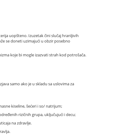
rija uopšteno. Izuzetak čini slučaj hranljivih
može se doneti uzimajući u obzir posebno
nizma koje bi mogle izazvati strah kod potrošača.
 izjava samo ako je u skladu sa uslovima za
asne kiseline, šećeri i so/ natrijum;
određenih rizičnih grupa, uključujući i decu;
ticaja na zdravlje.
avlja.