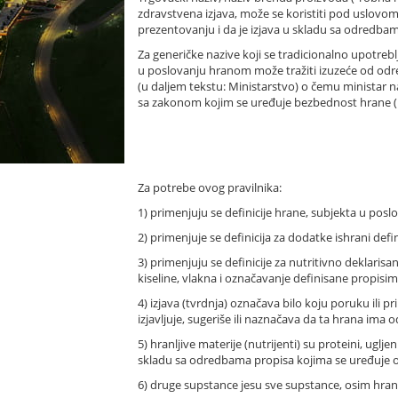
zdravstvena izjava, može se koristiti pod uslovom
prezentovanju i da je izjava u skladu sa odredbam
Za generičke nazive koji se tradicionalno upotrebl
u poslovanju hranom može tražiti izuzeće od odre
(u daljem tekstu: Ministarstvo) o čemu ministar 
sa zakonom kojim se uređuje bezbednost hrane (u
Za potrebe ovog pravilnika:
1) primenjuju se definicije hrane, subjekta u posl
2) primenjuje se definicija za dodatke ishrani de
3) primenjuju se definicije za nutritivno deklaris
kiseline, vlakna i označavanje definisane propisim
4) izjava (tvrdnja) označava bilo koju poruku ili pr
izjavljuje, sugeriše ili naznačava da ta hrana ima 
5) hranljive materije (nutrijenti) su proteini, ugl
skladu sa odredbama propisa kojima se uređuje ob
6) druge supstance jesu sve supstance, osim hranlji