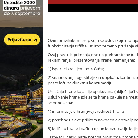
Ovim pravilnikom propisuju se uslovi koje moraju
funkcionisanja tržišta, uz istovremeno pružanje v
Ovaj pravilnik primenjuje se na prehrambene (u da
reklamiranja i prezentovanja hrane, namenjene:
1) isporuci krajnjem potrošaču;
2) snabdevanju ugostiteljskih objekata, kantina, b
potrošaču za direktnu konzumaciju.
U slučaju hrane koja nije upakovana (uključujući 
usluživanje hrane gde se ta hrana pakuje na mest
se odnose na:
1) informacije o hranljivoj vrednosti hrane;
2) posebne uslove prilikom navođenja dozvoljene 
3) količinu hrane i načinu njene konzumacije koji s
Trgovački naziv, naziv brenda proizvoda ("robna mar