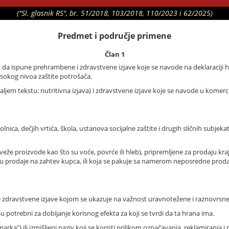
("Sl. glasnik RS", br. 51/2018, 103/2018, 110/2023 i 62/2025)
Predmet i područje primene
Član 1
 da ispune prehrambene i zdravstvene izjave koje se navode na deklaraciji h
isokog nivoa zaštite potrošača.
ljem tekstu: nutritivna izjava) i zdravstvene izjave koje se navode u komerc
olnica, dečjih vrtića, škola, ustanova socijalne zaštite i drugih sličnih sub
sveže proizvode kao što su voće, povrće ili hleb), pripremljene za prodaju kr
u prodaje na zahtev kupca, ili koja se pakuje sa namerom neposredne proda
zdravstvene izjave kojom se ukazuje na važnost uravnotežene i raznovrsne 
u potrebni za dobijanje korisnog efekta za koji se tvrdi da ta hrana ima.
ka") ili izmišljeni naziv koji se koristi prilikom označavanja, reklamiranja i