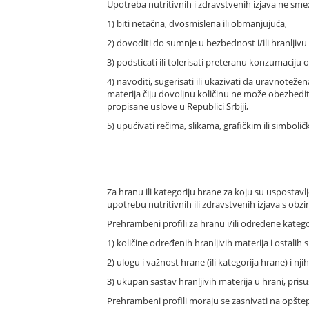
Upotreba nutritivnih i zdravstvenih izjava ne sme
1) biti netačna, dvosmislena ili obmanjujuća,
2) dovoditi do sumnje u bezbednost i/ili hranljivu
3) podsticati ili tolerisati preteranu konzumaciju
4) navoditi, sugerisati ili ukazivati da uravnotež
materija čiju dovoljnu količinu ne može obezbedit
propisane uslove u Republici Srbiji,
5) upućivati rečima, slikama, grafičkim ili simbo
Za hranu ili kategoriju hrane za koju su uspostavl
upotrebu nutritivnih ili zdravstvenih izjava s ob
Prehrambeni profili za hranu i/ili određene kateg
1) količine određenih hranljivih materija i ostalih
2) ulogu i važnost hrane (ili kategorija hrane) i n
3) ukupan sastav hranljivih materija u hrani, pris
Prehrambeni profili moraju se zasnivati na opšte