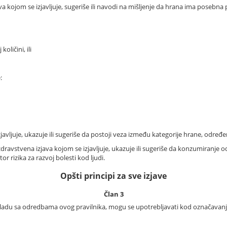
ava kojom se izjavljuje, sugeriše ili navodi na mišljenje da hrana ima posebna
ličini, ili
:
zjavljuje, ukazuje ili sugeriše da postoji veza između kategorije hrane, određe
a zdravstvena izjava kojom se izjavljuje, ukazuje ili sugeriše da konzumiranje
r rizika za razvoj bolesti kod ljudi.
Opšti principi za sve izjave
Član 3
skladu sa odredbama ovog pravilnika, mogu se upotrebljavati kod označavanja