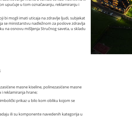
u on upućuje u tom označavanju, reklamiranju i
bi mogli imati uticaja na zdravlje ljudi, subjekat
ja se ministarstvu nadležnom za poslove zdravlja
uku na osnovu mišljenja Stručnog saveta, u skladu
;
onezasićene masne kiseline, polinezasićene masne
 i reklamiranja hrane;
i simbolički prikaz u bilo kom obliku kojom se
pripadaju ili su komponente navedenih kategorija u