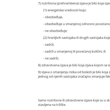
7) nutritivna (prehrambena) izjava je bilo koja izj
(1) energetske vrednosti koju:
- obezbeđuje,
- obezbeđuje u smanjenoj odnosno povećanoj ko
- ne obezbeđuje;
(2) hranljivih sastojaka ili drugih sastojaka koje
- sadrži,
- sadrži u smanjenoj ili povećanoj količini, ili
- ne sadrži;
8) zdravstvena izjava je bilo koja izjava kojom se i
9) izjava o smanjenju rizika od bolesti je bilo koj
jednog od njenih sastojaka značajno smanjuje fakto
Samo nutritivne ili zdravstvene izjave koje su u 
stavljena na tržište.