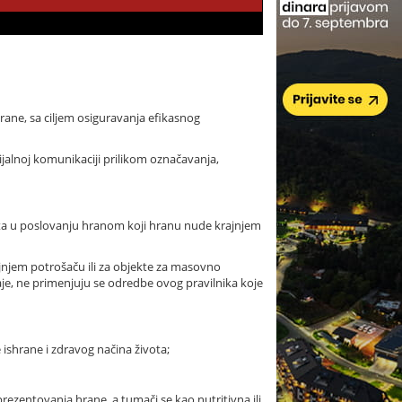
rane, sa ciljem osiguravanja efikasnog
ijalnoj komunikaciji prilikom označavanja,
jekata u poslovanju hranom koji hranu nude krajnjem
ajnjem potrošaču ili za objekte za masovno
je, ne primenjuju se odredbe ovog pravilnika koje
ishrane i zdravog načina života;
 prezentovanja hrane, a tumači se kao nutritivna ili