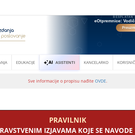
ANJA
EDUKACIJE
ASISTENTI
KANCELARKO
KORISNIČ
Sve informacije o propisu nađite
OVDE
.
PRAVILNIK
RAVSTVENIM IZJAVAMA KOJE SE NAVODE 