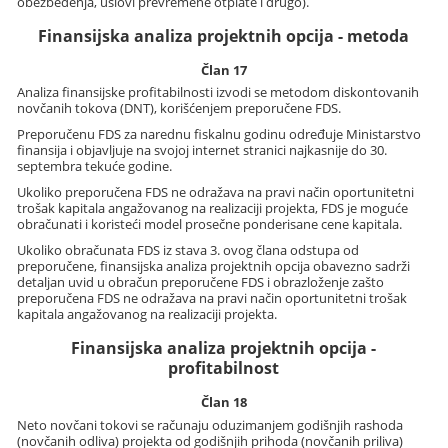
obezbeđenja, uslovi prevremene otplate i drugo).
Finansijska analiza projektnih opcija - metoda
Član 17
Analiza finansijske profitabilnosti izvodi se metodom diskontovanih
novčanih tokova (DNT), korišćenjem preporučene FDS.
Preporučenu FDS za narednu fiskalnu godinu određuje Ministarstvo
finansija i objavljuje na svojoj internet stranici najkasnije do 30.
septembra tekuće godine.
Ukoliko preporučena FDS ne odražava na pravi način oportunitetni
trošak kapitala angažovanog na realizaciji projekta, FDS je moguće
obračunati i koristeći model prosečne ponderisane cene kapitala.
Ukoliko obračunata FDS iz stava 3. ovog člana odstupa od
preporučene, finansijska analiza projektnih opcija obavezno sadrži
detaljan uvid u obračun preporučene FDS i obrazloženje zašto
preporučena FDS ne odražava na pravi način oportunitetni trošak
kapitala angažovanog na realizaciji projekta.
Finansijska analiza projektnih opcija -
profitabilnost
Član 18
Neto novčani tokovi se računaju oduzimanjem godišnjih rashoda
(novčanih odliva) projekta od godišnjih prihoda (novčanih priliva)