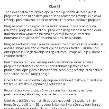
Član 13
Tehnička analiza projektnih opcija ocenjuje tehničku izvodljivost
projekta u odnosu na detaljno opisana prostorna rešenja, ekološka
rešenja, preliminarno tehničko rešenje i procenu troškova projekta.
Pregled prostornih ograničenja sadrži ocenu uticaja prostora na
realizaciju projekta, kao što su projektna usaglašenost sa tehničkim i
funkcionalnim karakteristikama objekta ili lokacije i važećim
normama i pravilima definisanim zakonskim okvirom.
Pregled ekoloških rešenja sadrži relevantne smernice koje proističu iz
analize uticaja realizacije investicije na životnu sredinu, uzimajući u
obzir procese usaglašavanja sa regulativom Evropske unije u domenu
životne sredine.
Preliminarno tehničko rešenje definiše tehničke karakteristike
projektne instalacije kao što su opis tehnologije koja će biti
primenjena, opis glavnih komponenti tehničkog rešenja, dizajnerske
standarde i specifikacije i drugo.
Ocena troškova projekta uključuje investicione troškove, operativne
troškove i troškove kapitalnog održavanja.
Procena troškova iz stava 5. ovog člana formira se na osnovu
preliminarnog tehničkog rešenja i fer tržišnih cena.
Ukoliko je tržište predmetnih dobara nedovoljno razvijeno i nije
moguće odrediti fer tržišne cene, kriterijumi korišćeni za formiranje
ocene troškova moraju biti jasno obrazloženi.