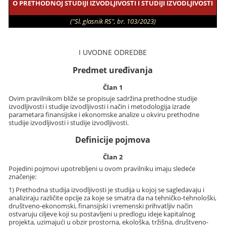
O PRETHODNOJ STUDIJI IZVODLJIVOSTI I STUDIJI IZVODLJIVOSTI
("Sl. glasnik RS", br. 103/2023)
I UVODNE ODREDBE
Predmet uređivanja
Član 1
Ovim pravilnikom bliže se propisuje sadržina prethodne studije
izvodljivosti i studije izvodljivosti i način i metodologija izrade
parametara finansijske i ekonomske analize u okviru prethodne
studije izvodljivosti i studije izvodljivosti.
Definicije pojmova
Član 2
Pojedini pojmovi upotrebljeni u ovom pravilniku imaju sledeće
značenje:
1) Prethodna studija izvodljivosti je studija u kojoj se sagledavaju i
analiziraju različite opcije za koje se smatra da na tehničko-tehnološki,
društveno-ekonomski, finansijski i vremenski prihvatljiv način
ostvaruju ciljeve koji su postavljeni u predlogu ideje kapitalnog
projekta, uzimajući u obzir prostorna, ekološka, tržišna, društveno-