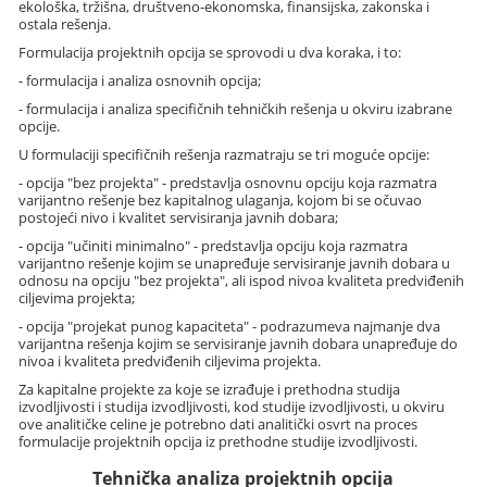
ekološka, tržišna, društveno-ekonomska, finansijska, zakonska i
ostala rešenja.
Formulacija projektnih opcija se sprovodi u dva koraka, i to:
- formulacija i analiza osnovnih opcija;
- formulacija i analiza specifičnih tehničkih rešenja u okviru izabrane
opcije.
U formulaciji specifičnih rešenja razmatraju se tri moguće opcije:
- opcija "bez projekta" - predstavlja osnovnu opciju koja razmatra
varijantno rešenje bez kapitalnog ulaganja, kojom bi se očuvao
postojeći nivo i kvalitet servisiranja javnih dobara;
- opcija "učiniti minimalno" - predstavlja opciju koja razmatra
varijantno rešenje kojim se unapređuje servisiranje javnih dobara u
odnosu na opciju "bez projekta", ali ispod nivoa kvaliteta predviđenih
ciljevima projekta;
- opcija "projekat punog kapaciteta" - podrazumeva najmanje dva
varijantna rešenja kojim se servisiranje javnih dobara unapređuje do
nivoa i kvaliteta predviđenih ciljevima projekta.
Za kapitalne projekte za koje se izrađuje i prethodna studija
izvodljivosti i studija izvodljivosti, kod studije izvodljivosti, u okviru
ove analitičke celine je potrebno dati analitički osvrt na proces
formulacije projektnih opcija iz prethodne studije izvodljivosti.
Tehnička analiza projektnih opcija