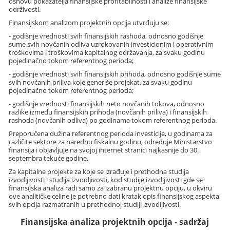
osnovu pokazatelja finansijske profitabilnosti i analize finansijske
održivosti.
Finansijskom analizom projektnih opcija utvrđuju se:
- godišnje vrednosti svih finansijskih rashoda, odnosno godišnje
sume svih novčanih odliva uzrokovanih investicionim i operativnim
troškovima i troškovima kapitalnog održavanja, za svaku godinu
pojedinačno tokom referentnog perioda;
- godišnje vrednosti svih finansijskih prihoda, odnosno godišnje sume
svih novčanih priliva koje generiše projekat, za svaku godinu
pojedinačno tokom referentnog perioda;
- godišnje vrednosti finansijskih neto novčanih tokova, odnosno
razlike između finansijskih prihoda (novčanih priliva) i finansijskih
rashoda (novčanih odliva) po godinama tokom referentnog perioda.
Preporučena dužina referentnog perioda investicije, u godinama za
različite sektore za narednu fiskalnu godinu, određuje Ministarstvo
finansija i objavljuje na svojoj internet stranici najkasnije do 30.
septembra tekuće godine.
Za kapitalne projekte za koje se izrađuje i prethodna studija
izvodljivosti i studija izvodljivosti, kod studije izvodljivosti gde se
finansijska analiza radi samo za izabranu projektnu opciju, u okviru
ove analitičke celine je potrebno dati kratak opis finansijskog aspekta
svih opcija razmatranih u prethodnoj studiji izvodljivosti.
Finansijska analiza projektnih opcija - sadržaj