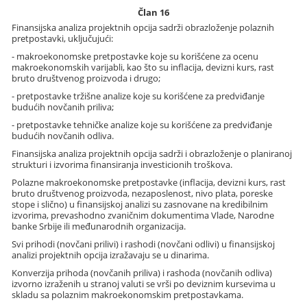
Član 16
Finansijska analiza projektnih opcija sadrži obrazloženje polaznih
pretpostavki, uključujući:
- makroekonomske pretpostavke koje su korišćene za ocenu
makroekonomskih varijabli, kao što su inflacija, devizni kurs, rast
bruto društvenog proizvoda i drugo;
- pretpostavke tržišne analize koje su korišćene za predviđanje
budućih novčanih priliva;
- pretpostavke tehničke analize koje su korišćene za predviđanje
budućih novčanih odliva.
Finansijska analiza projektnih opcija sadrži i obrazloženje o planiranoj
strukturi i izvorima finansiranja investicionih troškova.
Polazne makroekonomske pretpostavke (inflacija, devizni kurs, rast
bruto društvenog proizvoda, nezaposlenost, nivo plata, poreske
stope i slično) u finansijskoj analizi su zasnovane na kredibilnim
izvorima, prevashodno zvaničnim dokumentima Vlade, Narodne
banke Srbije ili međunarodnih organizacija.
Svi prihodi (novčani prilivi) i rashodi (novčani odlivi) u finansijskoj
analizi projektnih opcija izražavaju se u dinarima.
Konverzija prihoda (novčanih priliva) i rashoda (novčanih odliva)
izvorno izraženih u stranoj valuti se vrši po deviznim kursevima u
skladu sa polaznim makroekonomskim pretpostavkama.