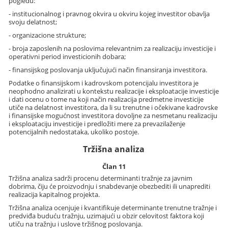
pogledu:
- institucionalnog i pravnog okvira u okviru kojeg investitor obavlja
svoju delatnost;
- organizacione strukture;
- broja zaposlenih na poslovima relevantnim za realizaciju investicije i
operativni period investicionih dobara;
- finansijskog poslovanja uključujući način finansiranja investitora.
Podatke o finansijskom i kadrovskom potencijalu investitora je
neophodno analizirati u kontekstu realizacije i eksploatacije investicije
i dati ocenu o tome na koji način realizacija predmetne investicije
utiče na delatnost investitora, da li su trenutne i očekivane kadrovske
i finansijske mogućnost investitora dovoljne za nesmetanu realizaciju
i eksploataciju investicije i predložiti mere za prevazilaženje
potencijalnih nedostataka, ukoliko postoje.
Tržišna analiza
Član 11
Tržišna analiza sadrži procenu determinanti tražnje za javnim
dobrima, čiju će proizvodnju i snabdevanje obezbediti ili unaprediti
realizacija kapitalnog projekta.
Tržišna analiza ocenjuje i kvantifikuje determinante trenutne tražnje i
predviđa buduću tražnju, uzimajući u obzir celovitost faktora koji
utiču na tražnju i uslove tržišnog poslovanja.