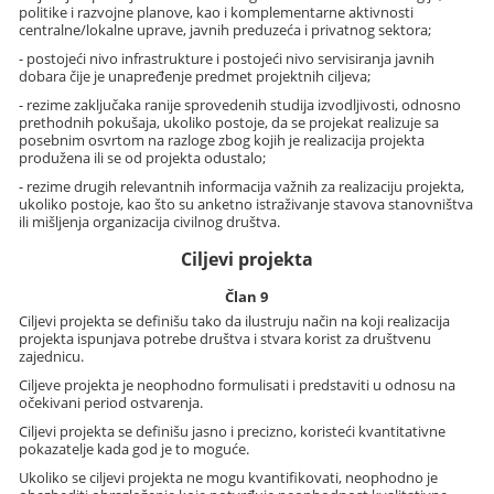
politike i razvojne planove, kao i komplementarne aktivnosti
centralne/lokalne uprave, javnih preduzeća i privatnog sektora;
- postojeći nivo infrastrukture i postojeći nivo servisiranja javnih
dobara čije je unapređenje predmet projektnih ciljeva;
- rezime zaključaka ranije sprovedenih studija izvodljivosti, odnosno
prethodnih pokušaja, ukoliko postoje, da se projekat realizuje sa
posebnim osvrtom na razloge zbog kojih je realizacija projekta
produžena ili se od projekta odustalo;
- rezime drugih relevantnih informacija važnih za realizaciju projekta,
ukoliko postoje, kao što su anketno istraživanje stavova stanovništva
ili mišljenja organizacija civilnog društva.
Ciljevi projekta
Član 9
Ciljevi projekta se definišu tako da ilustruju način na koji realizacija
projekta ispunjava potrebe društva i stvara korist za društvenu
zajednicu.
Ciljeve projekta je neophodno formulisati i predstaviti u odnosu na
očekivani period ostvarenja.
Ciljevi projekta se definišu jasno i precizno, koristeći kvantitativne
pokazatelje kada god je to moguće.
Ukoliko se ciljevi projekta ne mogu kvantifikovati, neophodno je