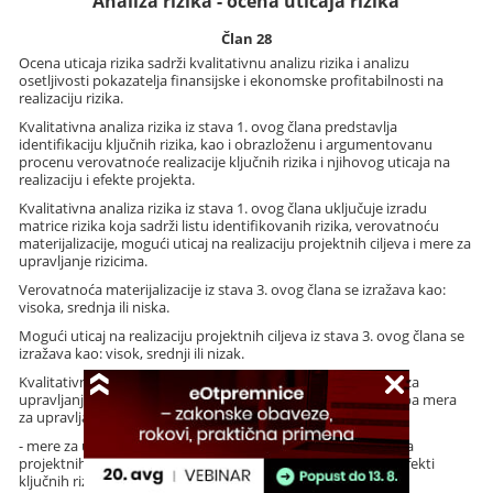
Analiza rizika - ocena uticaja rizika
Član 28
Ocena uticaja rizika sadrži kvalitativnu analizu rizika i analizu
osetljivosti pokazatelja finansijske i ekonomske profitabilnosti na
realizaciju rizika.
Kvalitativna analiza rizika iz stava 1. ovog člana predstavlja
identifikaciju ključnih rizika, kao i obrazloženu i argumentovanu
procenu verovatnoće realizacije ključnih rizika i njihovog uticaja na
realizaciju i efekte projekta.
Kvalitativna analiza rizika iz stava 1. ovog člana uključuje izradu
matrice rizika koja sadrži listu identifikovanih rizika, verovatnoću
materijalizacije, mogući uticaj na realizaciju projektnih ciljeva i mere za
upravljanje rizicima.
Verovatnoća materijalizacije iz stava 3. ovog člana se izražava kao:
visoka, srednja ili niska.
Mogući uticaj na realizaciju projektnih ciljeva iz stava 3. ovog člana se
izražava kao: visok, srednji ili nizak.
Kvalitativna analiza rizika iz stava 1. ovog člana sadrži i plan za
upravljanje ključnim rizicima koji razmatra i formuliše dva tipa mera
za upravljanje rizicima:
- mere za ublažavanje rizika, odnosno aktivnosti modifikacija
projektnih planova kako bi se u startu ublažili ili eliminisali efekti
ključnih rizika;