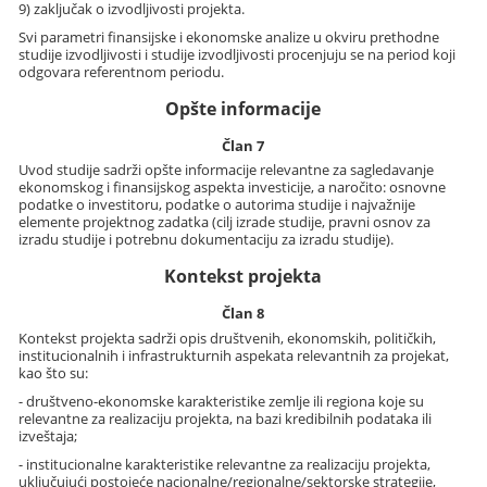
9) zaključak o izvodljivosti projekta.
Svi parametri finansijske i ekonomske analize u okviru prethodne
studije izvodljivosti i studije izvodljivosti procenjuju se na period koji
odgovara referentnom periodu.
Opšte informacije
Član 7
Uvod studije sadrži opšte informacije relevantne za sagledavanje
ekonomskog i finansijskog aspekta investicije, a naročito: osnovne
podatke o investitoru, podatke o autorima studije i najvažnije
elemente projektnog zadatka (cilj izrade studije, pravni osnov za
izradu studije i potrebnu dokumentaciju za izradu studije).
Kontekst projekta
Član 8
Kontekst projekta sadrži opis društvenih, ekonomskih, političkih,
institucionalnih i infrastrukturnih aspekata relevantnih za projekat,
kao što su:
- društveno-ekonomske karakteristike zemlje ili regiona koje su
relevantne za realizaciju projekta, na bazi kredibilnih podataka ili
izveštaja;
- institucionalne karakteristike relevantne za realizaciju projekta,
uključujući postojeće nacionalne/regionalne/sektorske strategije,