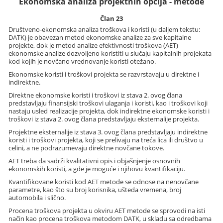
Ekonomska analiza projektnih opcija - metode
Član 23
Društveno-ekonomska analiza troškova i koristi (u daljem tekstu:
DATK) je obavezan metod ekonomske analize za sve kapitalne
projekte, dok je metod analize efektivnosti troškova (AET)
ekonomske analize dozvoljeno koristiti u slučaju kapitalnih projekata
kod kojih je novčano vrednovanje koristi otežano.
Ekonomske koristi i troškovi projekta se razvrstavaju u direktne i
indirektne.
Direktne ekonomske koristi i troškovi iz stava 2. ovog člana
predstavljaju finansijski troškovi ulaganja i koristi, kao i troškovi koji
nastaju usled realizacije projekta, dok indirektne ekonomske koristi i
troškovi iz stava 2. ovog člana predstavljaju eksternalije projekta.
Projektne eksternalije iz stava 3. ovog člana predstavljaju indirektne
koristi i troškovi projekta, koji se prelivaju na treća lica ili društvo u
celini, a ne podrazumevaju direktne novčane tokove.
AET treba da sadrži kvalitativni opis i objašnjenje osnovnih
ekonomskih koristi, a gde je moguće i njihovu kvantifikaciju.
Kvantifikovane koristi kod AET metode se odnose na nenovčane
parametre, kao što su broj korisnika, ušteda vremena, broj
automobila i slično.
Procena troškova projekta u okviru AET metode se sprovodi na isti
način kao procena troškova metodom DATK, u skladu sa odredbama