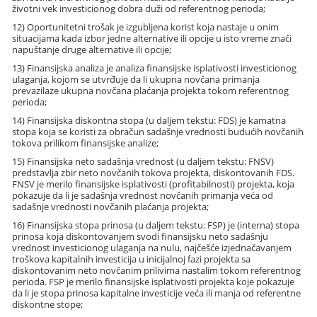
životni vek investicionog dobra duži od referentnog perioda;
12) Oportunitetni trošak je izgubljena korist koja nastaje u onim
situacijama kada izbor jedne alternative ili opcije u isto vreme znači
napuštanje druge alternative ili opcije;
13) Finansijska analiza je analiza finansijske isplativosti investicionog
ulaganja, kojom se utvrđuje da li ukupna novčana primanja
prevazilaze ukupna novčana plaćanja projekta tokom referentnog
perioda;
14) Finansijska diskontna stopa (u daljem tekstu: FDS) je kamatna
stopa koja se koristi za obračun sadašnje vrednosti budućih novčanih
tokova prilikom finansijske analize;
15) Finansijska neto sadašnja vrednost (u daljem tekstu: FNSV)
predstavlja zbir neto novčanih tokova projekta, diskontovanih FDS.
FNSV je merilo finansijske isplativosti (profitabilnosti) projekta, koja
pokazuje da li je sadašnja vrednost novčanih primanja veća od
sadašnje vrednosti novčanih plaćanja projekta;
16) Finansijska stopa prinosa (u daljem tekstu: FSP) je (interna) stopa
prinosa koja diskontovanjem svodi finansijsku neto sadašnju
vrednost investicionog ulaganja na nulu, najčešće izjednačavanjem
troškova kapitalnih investicija u inicijalnoj fazi projekta sa
diskontovanim neto novčanim prilivima nastalim tokom referentnog
perioda. FSP je merilo finansijske isplativosti projekta koje pokazuje
da li je stopa prinosa kapitalne investicije veća ili manja od referentne
diskontne stope;