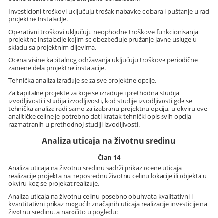
Investicioni troškovi uključuju trošak nabavke dobara i puštanje u rad
projektne instalacije.
Operativni troškovi uključuju neophodne troškove funkcionisanja
projektne instalacije kojim se obezbeđuje pružanje javne usluge u
skladu sa projektnim ciljevima.
Ocena visine kapitalnog održavanja uključuju troškove periodične
zamene dela projektne instalacije.
Tehnička analiza izrađuje se za sve projektne opcije.
Za kapitalne projekte za koje se izrađuje i prethodna studija
izvodljivosti i studija izvodljivosti, kod studije izvodljivosti gde se
tehnička analiza radi samo za izabranu projektnu opciju, u okviru ove
analitičke celine je potrebno dati kratak tehnički opis svih opcija
razmatranih u prethodnoj studiji izvodljivosti.
Analiza uticaja na životnu sredinu
Član 14
Analiza uticaja na životnu sredinu sadrži prikaz ocene uticaja
realizacije projekta na neposrednu životnu celinu lokacije ili objekta u
okviru kog se projekat realizuje.
Analiza uticaja na životnu celinu posebno obuhvata kvalitativni i
kvantitativni prikaz mogućih značajnih uticaja realizacije investicije na
životnu sredinu, a naročito u pogledu: