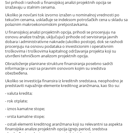
Svi prihodi i rashodi u finansijskoj analizi projektnih opcija se
izražavaju u stalnim cenama.
Ukoliko je novčani tok izvorno izražen u nominalnoj vrednosti po
tekućim cenama, usklađuje se indeksom potrošačkih cena u skladu sa
polaznim makroekonomskim pretpostavkama.
U finansijskoj analizi projektnih opcija, prihodi se procenjuju na
osnovu analize tražnje, uključujući prihode od servisiranja javnih
dobara i administrativne naknade (ukoliko postoje), dok se rashodi
procenjuju na osnovu podataka o investicionim i operativnim
troškovima i troškovima kapitalnog održavanja projekta koji su
utvrđeni tehničkom analizom projektnih opcija.
Obrazloženje planirane strukture finansiranja posebno sadrži
informacije u vezi sa pravnim osnovom kojim su sredstva
obezbeđena.
Ukoliko se investicija finansira iz kreditnih sredstava, neophodno je
predstaviti najvažnije elemente kreditnog aranžmana, kao što su:
- valuta kredita;
- rok otplate;
- iznos kamatne stope;
- vrsta kamatne stope;
- ostali elementi kreditnog aranžmana koji su relevantni sa aspekta
finansijske analize projektnih opcija (grejs period, sredstva