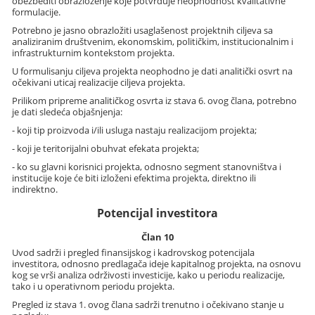
obezbediti obrazloženje koje potvrđuje neophodnost kvalitativne
formulacije.
Potrebno je jasno obrazložiti usaglašenost projektnih ciljeva sa
analiziranim društvenim, ekonomskim, političkim, institucionalnim i
infrastrukturnim kontekstom projekta.
U formulisanju ciljeva projekta neophodno je dati analitički osvrt na
očekivani uticaj realizacije ciljeva projekta.
Prilikom pripreme analitičkog osvrta iz stava 6. ovog člana, potrebno
je dati sledeća objašnjenja:
- koji tip proizvoda i/ili usluga nastaju realizacijom projekta;
- koji je teritorijalni obuhvat efekata projekta;
- ko su glavni korisnici projekta, odnosno segment stanovništva i
institucije koje će biti izloženi efektima projekta, direktno ili
indirektno.
Potencijal investitora
Član 10
Uvod sadrži i pregled finansijskog i kadrovskog potencijala
investitora, odnosno predlagača ideje kapitalnog projekta, na osnovu
kog se vrši analiza održivosti investicije, kako u periodu realizacije,
tako i u operativnom periodu projekta.
Pregled iz stava 1. ovog člana sadrži trenutno i očekivano stanje u