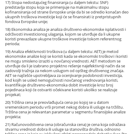
17) Stopa nedostajućeg finansiranja (u daljem tekstu: SNF)
predstavlja stopu koja se primenjuje na maksimalnu stopu
kofinansiranja od strane Evropske unije da bi se odredio konačan deo
ukupnih troškova investicije koji će se finansirati iz pretpristupnih
fondova Evropske unije;
18) Ekonomska analiza je analiza društveno-ekonomske isplativosti i
održivosti investicionog ulaganja, kojom se utvrđuje da li ukupne
koristi prevazilaze ukupne troškove investicije tokom referentnog
perioda;
19) Analiza efektivnosti troškova (u daljem tekstu: AET) je metod
ekonomske analize koji se koristi kada se ekonomski troškovi i koristi
ne mogu smisleno izraziti u novčanoj vrednosti. AET metodom se
utvrđuje da li je izabrano projektno rešenje najefektivniji način da se
zadovolji tražnja za nekom uslugom od opšteg društvenog značaja.
AET se najčešće upotrebljava za ocenjivanje podobnosti investicija,
kod kojih se usled nemogućnosti novčanog vrednovanja koristi,
kvantifikuje društveno-ekonomska dobit investicije kroz broj
pojedinaca koji će ostvariti očekivane koristi ukoliko se realizuje
projekat;
20) Tržišna cena je preovlađujuća cena po kojoj se u datom
vremenskom periodu vrši promet nekog dobra ili usluge na tržištu.
Tržišna cena je relevantan parametar u segmentu finansijske analize
projekta;
21) Računovodstvena cena (obračunska cena) je cena koja odražava
stvarnu vrednost dobra ili usluge sa stanovišta društva, odnosno
tržišna cena iz koje su isključeni efekti preraspodele dohotka (kao što