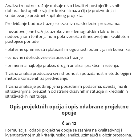
Analiza trenutne tražnje opisuje nivo i kvalitet postojećih javnih
dobara dostupnih krajnjim korisnicima, a čija je proizvodnja i
snabdevanje predmet kapitalnog projekta.
Predviđanje buduće tražnje se zasniva na sledećim procenama:
- nezadovoljene tražnje, uzrokovane demografskim faktorima,
nedovoljnom teritorijalnom pokrivenošću ili nedovoljnim kvalitetom
postojeće ponude;
- platežne spremnosti i platežnih mogućnosti potencijalnih korisnika;
- cenovne i dohodovne elastičnosti tražnje;
- primerima najbolje prakse, drugih analiza i praktičnih rešenja.
Tržišna analiza predočava svrsishodnost i pouzdanost metodologije i
metoda korišćenih za predviđanje.
Tržišna analiza je potkrepljena pouzdanim podacima, izveštajima ili
istraživanjima, preuzetih od strane državnih institucija ili kredibilnih
istraživačkih institucija.
Opis projektnih opcija i opis odabrane projektne
opcije
Član 12
Formulacija i odabir projektne opcije se zasniva na kvalitativnoj i
kvantitativnoj multikriterijumskoj analizi, uzimajući u obzir prostorna,