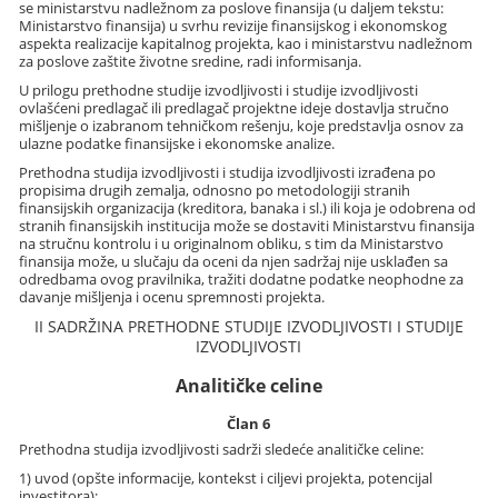
se ministarstvu nadležnom za poslove finansija (u daljem tekstu:
Ministarstvo finansija) u svrhu revizije finansijskog i ekonomskog
aspekta realizacije kapitalnog projekta, kao i ministarstvu nadležnom
za poslove zaštite životne sredine, radi informisanja.
U prilogu prethodne studije izvodljivosti i studije izvodljivosti
ovlašćeni predlagač ili predlagač projektne ideje dostavlja stručno
mišljenje o izabranom tehničkom rešenju, koje predstavlja osnov za
ulazne podatke finansijske i ekonomske analize.
Prethodna studija izvodljivosti i studija izvodljivosti izrađena po
propisima drugih zemalja, odnosno po metodologiji stranih
finansijskih organizacija (kreditora, banaka i sl.) ili koja je odobrena od
stranih finansijskih institucija može se dostaviti Ministarstvu finansija
na stručnu kontrolu i u originalnom obliku, s tim da Ministarstvo
finansija može, u slučaju da oceni da njen sadržaj nije usklađen sa
odredbama ovog pravilnika, tražiti dodatne podatke neophodne za
davanje mišljenja i ocenu spremnosti projekta.
II SADRŽINA PRETHODNE STUDIJE IZVODLJIVOSTI I STUDIJE
IZVODLJIVOSTI
Analitičke celine
Član 6
Prethodna studija izvodljivosti sadrži sledeće analitičke celine:
1) uvod (opšte informacije, kontekst i ciljevi projekta, potencijal
investitora);