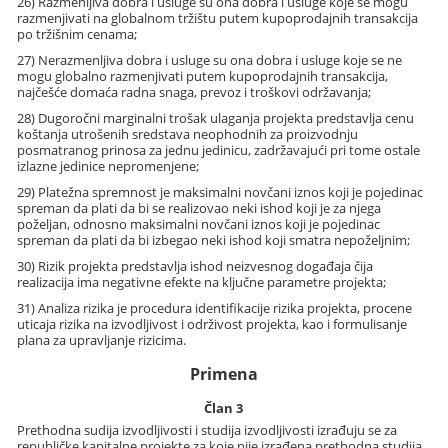
26) Razmenljiva dobra i usluge su ona dobra i usluge koje se mogu
razmenjivati na globalnom tržištu putem kupoprodajnih transakcija
po tržišnim cenama;
27) Nerazmenljiva dobra i usluge su ona dobra i usluge koje se ne
mogu globalno razmenjivati putem kupoprodajnih transakcija,
najčešće domaća radna snaga, prevoz i troškovi održavanja;
28) Dugoročni marginalni trošak ulaganja projekta predstavlja cenu
koštanja utrošenih sredstava neophodnih za proizvodnju
posmatranog prinosa za jednu jedinicu, zadržavajući pri tome ostale
izlazne jedinice nepromenjene;
29) Platežna spremnost je maksimalni novčani iznos koji je pojedinac
spreman da plati da bi se realizovao neki ishod koji je za njega
poželjan, odnosno maksimalni novčani iznos koji je pojedinac
spreman da plati da bi izbegao neki ishod koji smatra nepoželjnim;
30) Rizik projekta predstavlja ishod neizvesnog događaja čija
realizacija ima negativne efekte na ključne parametre projekta;
31) Analiza rizika je procedura identifikacije rizika projekta, procene
uticaja rizika na izvodljivost i održivost projekta, kao i formulisanje
plana za upravljanje rizicima.
Primena
Član 3
Prethodna sudija izvodljivosti i studija izvodljivosti izrađuju se za
republičke kapitalne projekte za koje nije izrađena prethodna studija