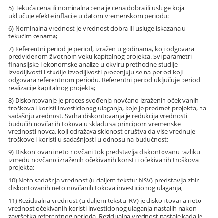
5) Tekuća cena ili nominalna cena je cena dobra ili usluge koja
uključuje efekte inflacije u datom vremenskom periodu;
6) Nominalna vrednost je vrednost dobra ili usluge iskazana u
tekućim cenama;
7) Referentni period je period, izražen u godinama, koji odgovara
predviđenom životnom veku kapitalnog projekta. Svi parametri
finansijske i ekonomske analize u okviru prethodne studije
izvodljivosti i studije izvodljivosti procenjuju se na period koji
odgovara referentnom periodu. Referentni period uključuje period
realizacije kapitalnog projekta;
8) Diskontovanje je proces svođenja novčano izraženih očekivanih
troškova i koristi investicionog ulaganja, koje je predmet projekta, na
sadašnju vrednost. Svrha diskontovanja je redukcija vrednosti
budućih novčanih tokova u skladu sa principom vremenske
vrednosti novca, koji odražava sklonost društva da više vrednuje
troškove i koristi u sadašnjosti u odnosu na budućnost;
9) Diskontovani neto novčani tok predstavlja diskontovanu razliku
između novčano izraženih očekivanih koristi i očekivanih troškova
projekta;
10) Neto sadašnja vrednost (u daljem tekstu: NSV) predstavlja zbir
diskontovanih neto novčanih tokova investicionog ulaganja;
11) Rezidualna vrednost (u daljem tekstu: RV) je diskontovana neto
vrednost očekivanih koristi investicionog ulaganja nastalih nakon
završetka referentnog perioda. Rezidualna vrednost nastaje kada je