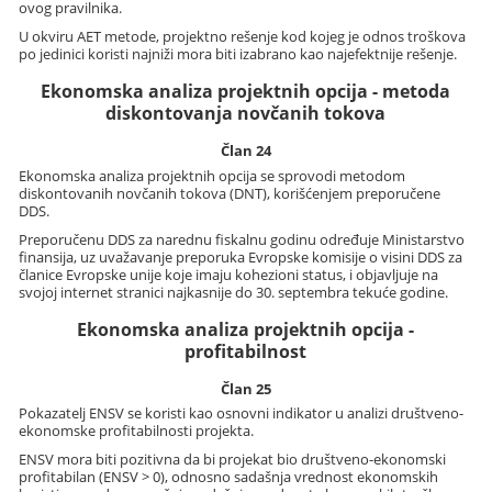
ovog pravilnika.
U okviru AET metode, projektno rešenje kod kojeg je odnos troškova
po jedinici koristi najniži mora biti izabrano kao najefektnije rešenje.
Ekonomska analiza projektnih opcija - metoda
diskontovanja novčanih tokova
Član 24
Ekonomska analiza projektnih opcija se sprovodi metodom
diskontovanih novčanih tokova (DNT), korišćenjem preporučene
DDS.
Preporučenu DDS za narednu fiskalnu godinu određuje Ministarstvo
finansija, uz uvažavanje preporuka Evropske komisije o visini DDS za
članice Evropske unije koje imaju kohezioni status, i objavljuje na
svojoj internet stranici najkasnije do 30. septembra tekuće godine.
Ekonomska analiza projektnih opcija -
profitabilnost
Član 25
Pokazatelj ENSV se koristi kao osnovni indikator u analizi društveno-
ekonomske profitabilnosti projekta.
ENSV mora biti pozitivna da bi projekat bio društveno-ekonomski
profitabilan (ENSV > 0), odnosno sadašnja vrednost ekonomskih