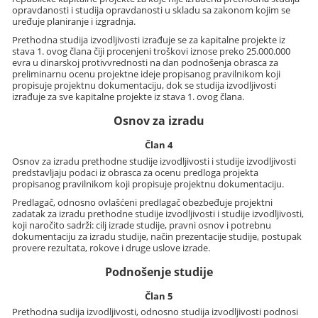
opravdanosti i studija opravdanosti u skladu sa zakonom kojim se
uređuje planiranje i izgradnja.
Prethodna studija izvodljivosti izrađuje se za kapitalne projekte iz
stava 1. ovog člana čiji procenjeni troškovi iznose preko 25.000.000
evra u dinarskoj protivvrednosti na dan podnošenja obrasca za
preliminarnu ocenu projektne ideje propisanog pravilnikom koji
propisuje projektnu dokumentaciju, dok se studija izvodljivosti
izrađuje za sve kapitalne projekte iz stava 1. ovog člana.
Osnov za izradu
Član 4
Osnov za izradu prethodne studije izvodljivosti i studije izvodljivosti
predstavljaju podaci iz obrasca za ocenu predloga projekta
propisanog pravilnikom koji propisuje projektnu dokumentaciju.
Predlagač, odnosno ovlašćeni predlagač obezbeđuje projektni
zadatak za izradu prethodne studije izvodljivosti i studije izvodljivosti,
koji naročito sadrži: cilj izrade studije, pravni osnov i potrebnu
dokumentaciju za izradu studije, način prezentacije studije, postupak
provere rezultata, rokove i druge uslove izrade.
Podnošenje studije
Član 5
Prethodna sudija izvodljivosti, odnosno studija izvodljivosti podnosi