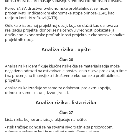
koristi mora da premašuje sadašnju vrednost ekonomskih troškova.
Pored ENSV, društveno-ekonomska profitabilnost se može
procenjivati i indikatorom ekonomske stope prinosa (ESP), kao i
racijom koristi/troškovi (K/TR).
Odluka o izabranoj projektnoj opciji, koja će služiti kao osnova za
realizaciju projekta, donosi se na osnovu vrednosti pokazatelja
društveno-ekonomske profitabilnosti projekta iz ekonomske analize
projektnih opcija.
Analiza rizika - opšte
Član 26
Analiza rizika identifikuje ključne rizike čija se materijalizacija može
negativno odraziti na ostvarivanje postavljenih ciljeva projekta, a time
i na procenjenu finansijsku i društveno-ekonomsku profitabilnost
projekta.
Analiza rizika izrađuje se samo za odabranu projektnu opciju,
odnosno samo u studiji izvodljivosti.
Analiza rizika - lista rizika
Član 27
Lista rizika koji se analiziraju uključuje naročito:
- rizik tražnje: odnosi se na stvarni nivo tražnje za proizvodom,
odnosno uslugom koji je manji od predviđenog nivoa;