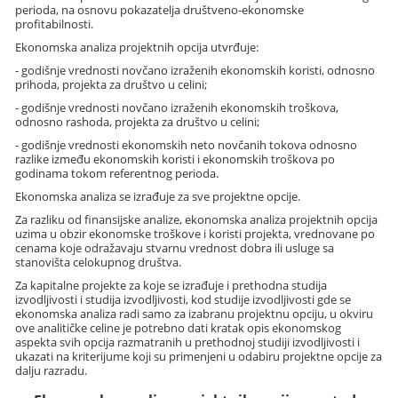
perioda, na osnovu pokazatelja društveno-ekonomske
profitabilnosti.
Ekonomska analiza projektnih opcija utvrđuje:
- godišnje vrednosti novčano izraženih ekonomskih koristi, odnosno
prihoda, projekta za društvo u celini;
- godišnje vrednosti novčano izraženih ekonomskih troškova,
odnosno rashoda, projekta za društvo u celini;
- godišnje vrednosti ekonomskih neto novčanih tokova odnosno
razlike između ekonomskih koristi i ekonomskih troškova po
godinama tokom referentnog perioda.
Ekonomska analiza se izrađuje za sve projektne opcije.
Za razliku od finansijske analize, ekonomska analiza projektnih opcija
uzima u obzir ekonomske troškove i koristi projekta, vrednovane po
cenama koje odražavaju stvarnu vrednost dobra ili usluge sa
stanovišta celokupnog društva.
Za kapitalne projekte za koje se izrađuje i prethodna studija
izvodljivosti i studija izvodljivosti, kod studije izvodljivosti gde se
ekonomska analiza radi samo za izabranu projektnu opciju, u okviru
ove analitičke celine je potrebno dati kratak opis ekonomskog
aspekta svih opcija razmatranih u prethodnoj studiji izvodljivosti i
ukazati na kriterijume koji su primenjeni u odabiru projektne opcije za
dalju razradu.