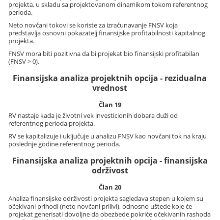
projekta, u skladu sa projektovanom dinamikom tokom referentnog
perioda.
Neto novčani tokovi se koriste za izračunavanje FNSV koja
predstavlja osnovni pokazatelj finansijske profitabilnosti kapitalnog
projekta.
FNSV mora biti pozitivna da bi projekat bio finansijski profitabilan
(FNSV > 0).
Finansijska analiza projektnih opcija - rezidualna
vrednost
Član 19
RV nastaje kada je životni vek investicionih dobara duži od
referentnog perioda projekta.
RV se kapitalizuje i uključuje u analizu FNSV kao novčani tok na kraju
poslednje godine referentnog perioda.
Finansijska analiza projektnih opcija - finansijska
održivost
Član 20
Analiza finansijske održivosti projekta sagledava stepen u kojem su
očekivani prihodi (neto novčani prilivi), odnosno uštede koje će
projekat generisati dovoljne da obezbede pokriće očekivanih rashoda