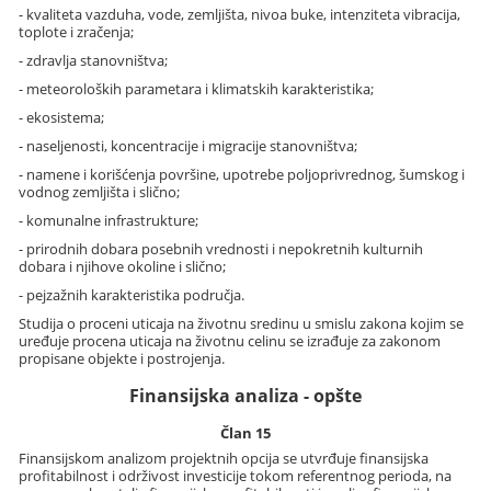
- kvaliteta vazduha, vode, zemljišta, nivoa buke, intenziteta vibracija,
toplote i zračenja;
- zdravlja stanovništva;
- meteoroloških parametara i klimatskih karakteristika;
- ekosistema;
- naseljenosti, koncentracije i migracije stanovništva;
- namene i korišćenja površine, upotrebe poljoprivrednog, šumskog i
vodnog zemljišta i slično;
- komunalne infrastrukture;
- prirodnih dobara posebnih vrednosti i nepokretnih kulturnih
dobara i njihove okoline i slično;
- pejzažnih karakteristika područja.
Studija o proceni uticaja na životnu sredinu u smislu zakona kojim se
uređuje procena uticaja na životnu celinu se izrađuje za zakonom
propisane objekte i postrojenja.
Finansijska analiza - opšte
Član 15
Finansijskom analizom projektnih opcija se utvrđuje finansijska
profitabilnost i održivost investicije tokom referentnog perioda, na