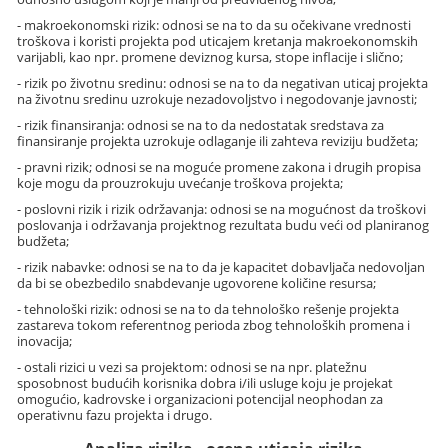
- makroekonomski rizik: odnosi se na to da su očekivane vrednosti
troškova i koristi projekta pod uticajem kretanja makroekonomskih
varijabli, kao npr. promene deviznog kursa, stope inflacije i slično;
- rizik po životnu sredinu: odnosi se na to da negativan uticaj projekta
na životnu sredinu uzrokuje nezadovoljstvo i negodovanje javnosti;
- rizik finansiranja: odnosi se na to da nedostatak sredstava za
finansiranje projekta uzrokuje odlaganje ili zahteva reviziju budžeta;
- pravni rizik; odnosi se na moguće promene zakona i drugih propisa
koje mogu da prouzrokuju uvećanje troškova projekta;
- poslovni rizik i rizik održavanja: odnosi se na mogućnost da troškovi
poslovanja i održavanja projektnog rezultata budu veći od planiranog
budžeta;
- rizik nabavke: odnosi se na to da je kapacitet dobavljača nedovoljan
da bi se obezbedilo snabdevanje ugovorene količine resursa;
- tehnološki rizik: odnosi se na to da tehnološko rešenje projekta
zastareva tokom referentnog perioda zbog tehnoloških promena i
inovacija;
- ostali rizici u vezi sa projektom: odnosi se na npr. platežnu
sposobnost budućih korisnika dobra i/ili usluge koju je projekat
omogućio, kadrovske i organizacioni potencijal neophodan za
operativnu fazu projekta i drugo.