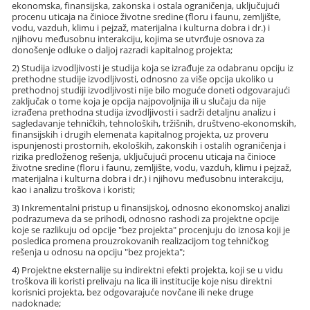
ekonomska, finansijska, zakonska i ostala ograničenja, uključujući
procenu uticaja na činioce životne sredine (floru i faunu, zemljište,
vodu, vazduh, klimu i pejzaž, materijalna i kulturna dobra i dr.) i
njihovu međusobnu interakciju, kojima se utvrđuje osnova za
donošenje odluke o daljoj razradi kapitalnog projekta;
2) Studija izvodljivosti je studija koja se izrađuje za odabranu opciju iz
prethodne studije izvodljivosti, odnosno za više opcija ukoliko u
prethodnoj studiji izvodljivosti nije bilo moguće doneti odgovarajući
zaključak o tome koja je opcija najpovoljnija ili u slučaju da nije
izrađena prethodna studija izvodljivosti i sadrži detaljnu analizu i
sagledavanje tehničkih, tehnoloških, tržišnih, društveno-ekonomskih,
finansijskih i drugih elemenata kapitalnog projekta, uz proveru
ispunjenosti prostornih, ekoloških, zakonskih i ostalih ograničenja i
rizika predloženog rešenja, uključujući procenu uticaja na činioce
životne sredine (floru i faunu, zemljište, vodu, vazduh, klimu i pejzaž,
materijalna i kulturna dobra i dr.) i njihovu međusobnu interakciju,
kao i analizu troškova i koristi;
3) Inkrementalni pristup u finansijskoj, odnosno ekonomskoj analizi
podrazumeva da se prihodi, odnosno rashodi za projektne opcije
koje se razlikuju od opcije "bez projekta" procenjuju do iznosa koji je
posledica promena prouzrokovanih realizacijom tog tehničkog
rešenja u odnosu na opciju "bez projekta";
4) Projektne eksternalije su indirektni efekti projekta, koji se u vidu
troškova ili koristi prelivaju na lica ili institucije koje nisu direktni
korisnici projekta, bez odgovarajuće novčane ili neke druge
nadoknade;