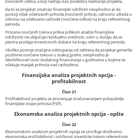
(novčanih odliva, a koji nastaju kao posledica realizacije projekta.
Da bi se projekat smatrao finansijski održivim neophodno je da
postoji višak očekivanih prihoda (novčanih priliva), odnosno ušteda u
odnosu na očekivane rashode (novčane odlive) na kraju referentnog
perioda.
Procena novčanih tokova priliva prilikom analize finansijske
održivosti ne uključuje rezidualnu vrednost, osim u slučaju da se
planira prodaja investicionih dobara na kraju referentnog perioda.
Ukoliko postoje značajna odstupanja od zahteva da projekat generiše
pozitivne novčane tokove u svakoj godini, neophodno je
identifikovati izvor dodatnog finansiranja u godinama u kojima se
očekuje manjak prihoda nad rashodima.
Finansijska analiza projektnih opcija -
profitabilnost
Član 21
Profitabilnost projekta se procenjuje izračunavanjem pokazatelja
finansijske stope prinosa (FSP).
Ekonomska analiza projektnih opcija - opšte
Član 22
Ekonomskom analizom projektnih opcija se utvrđuje društveno-
ekonomska profitabilnost i održivost investicije tokom referentnog