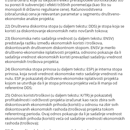
su porezi ili subvencije) i efekti tržišnih poremećaja (kao što su
monopoli ili državno regulisane cene). Računovodstvena
(obračunska) cena je relevantan parametar u segmentu društveno-
ekonomske analize projekta;
22) Društvena diskontna stopa (u daljem tekstu: DDS) je stopa koja se
koristi za diskontovanje ekonomskih neto novčanih tokova;
23) Ekonomska neto sadašnja vrednost (u daljem tekstu: ENSV)
predstavlja razliku između ekonomskih koristi i troškova,
diskontovanih društvenom diskontnom stopom. ENSV je merilo
društveno-ekonomske isplativosti projekta, odnosno pokazuje da li
sadašnja vrednost ekonomskih koristi prevazilazi sadašnju vrednost
ekonomskih troškova projekta;
24) Ekonomska stopa prinosa (u daljem tekstu: ESP) je interna stopa
prinosa, koja svodi vrednost ekonomske neto sadašnje vrednosti na
nulu. ESP je pokazatelj društveno-ekonomske isplativosti projekta
kojom se utvrđuje da li je stopa prinosa projekta veća ili manja od
referentne DDS;
25) Odnos koristi/troškovi (u daljem tekstu: K/TR) je pokazatelj
profitabilnosti i održivosti projekta izračunat kao racio zbira svih
diskontovanih ekonomskih prihoda (koristi) u odnosu na zbir svih
diskontovanih ekonomskih rashoda (troškova) projekta tokom
referentnog perioda. Ovaj odnos pokazuje da li je sadašnje vrednost
ekonomskih prihoda (koristi) veća od sadašnje vrednosti ekonomskih
rashoda (troškova);