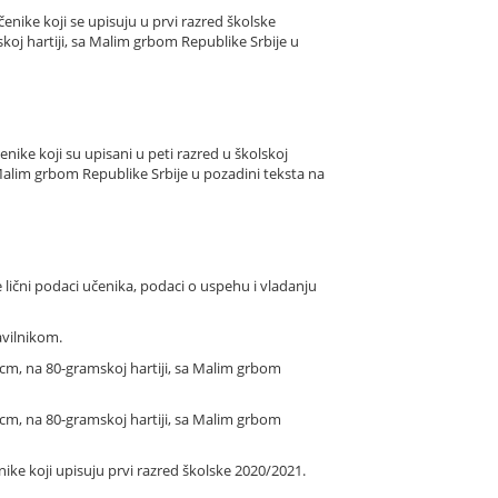
enike koji se upisuju u prvi razred školske
koj hartiji, sa Malim grbom Republike Srbije u
ike koji su upisani u peti razred u školskoj
a Malim grbom Republike Srbije u pozadini teksta na
lični podaci učenika, podaci o uspehu i vladanju
avilnikom.
 cm, na 80-gramskoj hartiji, sa Malim grbom
 cm, na 80-gramskoj hartiji, sa Malim grbom
enike koji upisuju prvi razred školske 2020/2021.