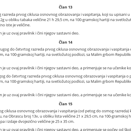
Član 13
razreda prvog ciklusa osnovnog obrazovanja i vaspitanja, koji su upisani u 
g u obliku tabaka veličine 21 h 29,5 cm, na 100-gramskoj hartiji na svetlož
o iste je veličine.
je uz ovaj pravilnik i čini njegov sastavni deo.
Član 14
ugog do četvrtog razreda prvog ciklusa osnovnog obrazovanja i vaspitanja o
5 cm, na 100-gramskoj hartiji, na svetložutoj podlozi, sa Malim grbom Republik
je uz ovaj pravilnik i čini njegov sastavni deo, a primenjuje se na učenike k
og do četvrtog razreda prvog ciklusa osnovnog obrazovanja i vaspitanja o 
5 cm, na 100-gramskoj hartiji, na svetložutoj podlozi, sa Malim grbom Republik
je uz ovaj pravilnik i čini njegov sastavni deo, a primenjuje se na učenike k
Član 15
 ciklusa osnovnog obrazovanja i vaspitanja (od petog do osmog razreda) koj
 na Obrascu broj 13v, u obliku lista veličine 21 x 29,5 cm, na 100-gramskoj h
a i izdaje dvojezično veličine je 25 x 35 cm.
je uz ovaj pravilnik i čini njegov sastavni deo, a primenjuje se počev od šk