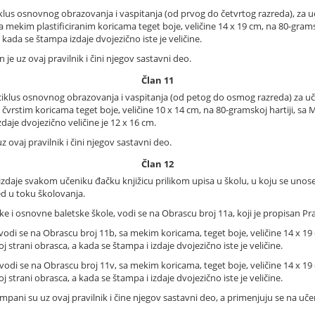
klus osnovnog obrazovanja i vaspitanja (od prvog do četvrtog razreda), za uč
a mekim plastificiranim koricama teget boje, veličine 14 x 19 cm, na 80-grams
kada se štampa izdaje dvojezično iste je veličine.
je uz ovaj pravilnik i čini njegov sastavni deo.
Član 11
ciklus osnovnog obrazovanja i vaspitanja (od petog do osmog razreda) za učen
 čvrstim koricama teget boje, veličine 10 x 14 cm, na 80-gramskoj hartiji, s
daje dvojezično veličine je 12 x 16 cm.
 ovaj pravilnik i čini njegov sastavni deo.
Član 12
daje svakom učeniku đačku knjižicu prilikom upisa u školu, u koju se unose 
ed u toku školovanja.
 i osnovne baletske škole, vodi se na Obrascu broj 11a, koji je propisan Pr
odi se na Obrascu broj 11b, sa mekim koricama, teget boje, veličine 14 x 19
 strani obrasca, a kada se štampa i izdaje dvojezično iste je veličine.
vodi se na Obrascu broj 11v, sa mekim koricama, teget boje, veličine 14 x 19
 strani obrasca, a kada se štampa i izdaje dvojezično iste je veličine.
štampani su uz ovaj pravilnik i čine njegov sastavni deo, a primenjuju se na uč