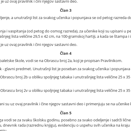
e uz ovaj pravilnik i čini njegov sastavni deo.
Član 3
eljenje, a unutrašnji list za svakog učenika i popunjava se od petog razreda
ja i vaspitanja (od petog do osmog razreda), za učenike koji su upisani u pe
njeg lista veličine 29,5 x 42 cm, na 100-gramskoj hartiji, a kada se štampa i iz
 uz ovaj pravilnik i čini njegov sastavni deo.
Član 4
letske škole, vodi se na Obrascu broj 2a, koji je propisan Pravilnikom.
ek - glavni predmet. Unutrašnji list je poseban za svakog učenika i popunjava
rascu broj 2b u obliku spoljnjeg tabaka i unutrašnjeg lista veličine 25 x 35 
brascu broj 2v u obliku spoljnjeg tabaka i unutrašnjeg lista veličine 25 x 35
mpani su uz ovaj pravilnik i čine njegov sastavni deo i primenjuju se na učenike
Član 5
 vodi se za svaku školsku godinu, posebno za svako odeljenje i sadrži lič
 dnevnik rada (razrednu knjigu), evidenciju o uspehu svih učenika na kraju p
enju.