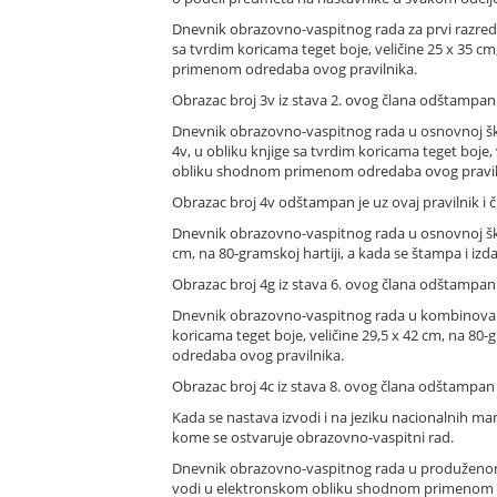
Dnevnik obrazovno-vaspitnog rada za prvi razred o
sa tvrdim koricama teget boje, veličine 25 x 35 cm,
primenom odredaba ovog pravilnika.
Obrazac broj 3v iz stava 2. ovog člana odštampan je
Dnevnik obrazovno-vaspitnog rada u osnovnoj škol
4v, u obliku knjige sa tvrdim koricama teget boje, v
obliku shodnom primenom odredaba ovog pravil
Obrazac broj 4v odštampan je uz ovaj pravilnik i č
Dnevnik obrazovno-vaspitnog rada u osnovnoj školi
cm, na 80-gramskoj hartiji, a kada se štampa i iz
Obrazac broj 4g iz stava 6. ovog člana odštampan j
Dnevnik obrazovno-vaspitnog rada u kombinovanom 
koricama teget boje, veličine 29,5 x 42 cm, na 80-
odredaba ovog pravilnika.
Obrazac broj 4c iz stava 8. ovog člana odštampan je
Kada se nastava izvodi i na jeziku nacionalnih man
kome se ostvaruje obrazovno-vaspitni rad.
Dnevnik obrazovno-vaspitnog rada u produženom bor
vodi u elektronskom obliku shodnom primenom o