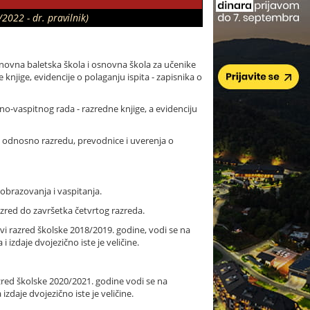
2022 - dr. pravilnik)
snovna baletska škola i osnovna škola za učenike
knjige, evidencije o polaganju ispita - zapisnika o
o-vaspitnog rada - razredne knjige, a evidenciju
li, odnosno razredu, prevodnice i uverenja o
obrazovanja i vaspitanja.
azred do završetka četvrtog razreda.
rvi razred školske 2018/2019. godine, vodi se na
 izdaje dvojezično iste je veličine.
azred školske 2020/2021. godine vodi se na
zdaje dvojezično iste je veličine.