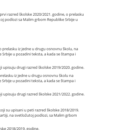
prvi razred školske 2020/2021. godine, o prelasku
utoj podlozi sa Malim grbom Republike Srbije u
 prelasku iz jedne u drugu osnovnu školu, na
e Srbije u pozadini teksta, a kada se štampa i
oji upisuju drugi razred školske 2019/2020. godine.
prelasku iz jedne u drugu osnovnu školu na
e Srbije u pozadini teksta, a kada se štampa i
oji upisuju drugi razred školske 2021/2022. godine.
i su upisani u peti razred školske 2018/2019.
artiji, na svetložutoj podlozi, sa Malim grbom
olske 2018/2019. godine.