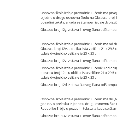
Osnovna škola izdaje prevodnicu učenicima prvog 
iz jedne u drugu osnovnu školu na Obrascu broj 12
pozadini teksta, a kada se štampa i izdaje dvojezičn
Obrazac broj 12g iz stava 1. ovog člana odštampan 
Osnovna škola izdaje prevodnicu učenicima od dr
Obrascu broj 12v, u obliku lista veličine 21 x 29,
izdaje dvojezično veličine je 25 x 35 cm.
Obrazac broj 12v iz stava 1. ovog člana odštampan 
Osnovna škola izdaje prevodnicu učeniku od drug
obrascu broj 12d, u obliku lista veličine 21 x 29,
izdaje dvojezično veličine je 25 x 35 cm.
Obrazac broj 12d iz stava 3. ovog člana odštampan 
Osnovna škola izdaje prevodnicu učenicima drugog
godine, o prelasku iz jedne u drugu osnovnu školu,
Republike Srbije u pozadini teksta, a kada se štamp
Obrazac broj 13v iz stava 1. ovog člana odštampan 