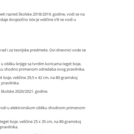
peti razred školske 2018/2019. godine, vodi se na
je dvojezično iste je veličine i/ili se vodi u
rad i za teorijske predmete. Ovi dnevnici vode se
u obliku knjige sa tvrdim koricama teget boje,
 obliku shodno primenom odredaba ovog pravilnika.
 boje, veličine 29,5 x 42 cm, na 80-gramskoj
 pravilnika.
od školske 2020/2021. godine.
 se vodi u elektronskom obliku shodnom primenom
eget boje, veličine 25 x 35 cm, na 80-gramskoj
pravilnika.