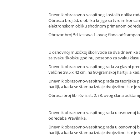
Dnevnik obrazovno-vaspitnog i ostalih oblika rada
Obrascu broj 5d, u obliku knjige sa tvrdim koricama 
elektronskom obliku shodnom primenom odredab
Obrazac broj 5d iz stava 1. ovog člana odštampan j
U osnovnoj muzičkoj školi vode se dva dnevnika ob
za svaku školsku godinu, posebno za svaku klasu 
Dnevnik obrazovno-vaspitnog rada za glavni predme
veličine 29,5 x 42 cm, na 80-gramskoj hartiji, a k
Dnevnik obrazovno-vaspitnog rada za teorijske pr
hartiji, a kada se štampa izdaje dvojezično iste j
Obrasci broj 6b i 6v iz st. 2. i 3. ovog člana odšt
Dnevnik obrazovno-vaspitnog rada u osnovnoj bale
odredaba Pravilnika.
Dnevnik obrazovno-vaspitnog rada u osnovnoj balet
hartiji, a kada se štampa izdaje dvojezično iste j