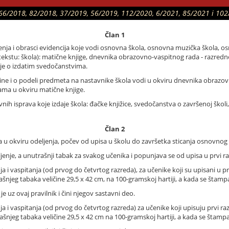
r. 66/2018, 82/2018, 37/2019, 56/2019, 112/2020, 6/2021, 85/2021 i 102/
Član 1
enja i obrasci evidencija koje vodi osnovna škola, osnovna muzička škola, o
ekstu: škola): matične knjige, dnevnika obrazovno-vaspitnog rada - razredne 
ije o izdatim svedočanstvima.
ine i o podeli predmeta na nastavnike škola vodi u okviru dnevnika obrazovn
ama u okviru matične knjige.
vnih isprava koje izdaje škola: đačke knjižice, svedočanstva o završenoj ško
Član 2
 u okviru odeljenja, počev od upisa u školu do završetka sticanja osnovnog 
ljenje, a unutrašnji tabak za svakog učenika i popunjava se od upisa u prvi r
 i vaspitanja (od prvog do četvrtog razreda), za učenike koji su upisani u p
šnjeg tabaka veličine 29,5 x 42 cm, na 100-gramskoj hartiji, a kada se štampa i
 uz ovaj pravilnik i čini njegov sastavni deo.
a i vaspitanja (od prvog do četvrtog razreda) za učenike koji upisuju prvi r
šnjeg tabaka veličine 29,5 x 42 cm na 100-gramskoj hartiji, a kada se štampa i