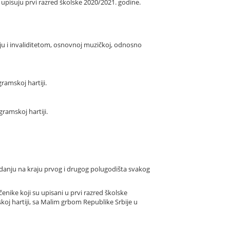
i upisuju prvi razred školske 2020/2021. godine.
oju i invaliditetom, osnovnoj muzičkoj, odnosno
ramskoj hartiji.
gramskoj hartiji.
ladanju na kraju prvog i drugog polugodišta svakog
enike koji su upisani u prvi razred školske
koj hartiji, sa Malim grbom Republike Srbije u