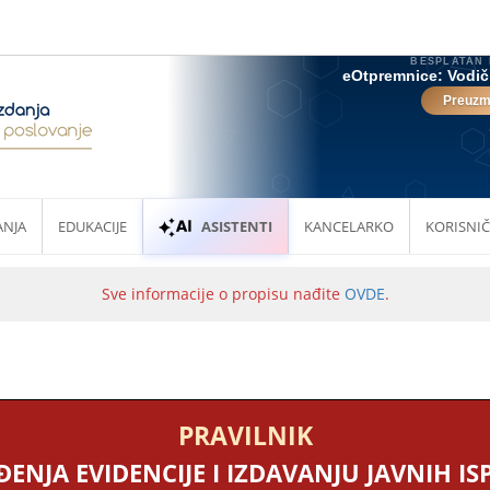
ANJA
EDUKACIJE
ASISTENTI
KANCELARKO
KORISNIČ
Sve informacije o propisu nađite
OVDE
.
PRAVILNIK
ĐENJA EVIDENCIJE I IZDAVANJU JAVNIH I