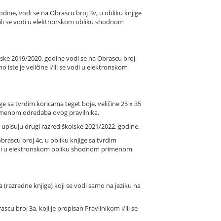
dine, vodi se na Obrascu broj 3v, u obliku knjige
 i/ili se vodi u elektronskom obliku shodnom
lske 2019/2020. godine vodi se na Obrascu broj
o iste je veličine i/ili se vodi u elektronskom
e sa tvrdim koricama teget boje, veličine 25 x 35
 primenom odredaba ovog pravilnika.
i upisuju drugi razred školske 2021/2022. godine.
ascu broj 4c, u obliku knjige sa tvrdim
 se vodi u elektronskom obliku shodnom primenom
a (razredne knjige) koji se vodi samo na jeziku na
 broj 3a, koji je propisan Pravilnikom i/ili se