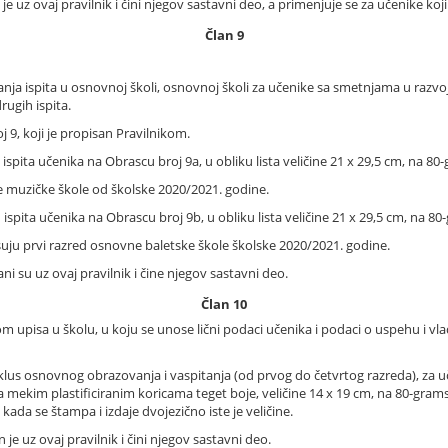
e uz ovaj pravilnik i čini njegov sastavni deo, a primenjuje se za učenike koj
Član 9
ganja ispita u osnovnoj školi, osnovnoj školi za učenike sa smetnjama u razv
drugih ispita.
j 9, koji je propisan Pravilnikom.
pita učenika na Obrascu broj 9a, u obliku lista veličine 21 x 29,5 cm, na 80-g
e muzičke škole od školske 2020/2021. godine.
spita učenika na Obrascu broj 9b, u obliku lista veličine 21 x 29,5 cm, na 80-
suju prvi razred osnovne baletske škole školske 2020/2021. godine.
pani su uz ovaj pravilnik i čine njegov sastavni deo.
Član 10
om upisa u školu, u koju se unose lični podaci učenika i podaci o uspehu i v
klus osnovnog obrazovanja i vaspitanja (od prvog do četvrtog razreda), za uč
a mekim plastificiranim koricama teget boje, veličine 14 x 19 cm, na 80-grams
kada se štampa i izdaje dvojezično iste je veličine.
je uz ovaj pravilnik i čini njegov sastavni deo.