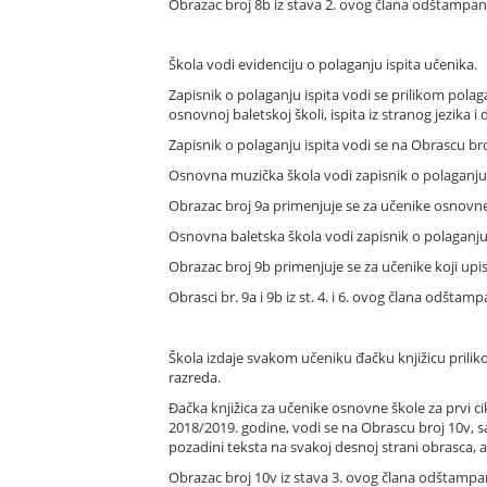
Obrazac broj 8b iz stava 2. ovog člana odštampan j
Škola vodi evidenciju o polaganju ispita učenika.
Zapisnik o polaganju ispita vodi se prilikom pola
osnovnoj baletskoj školi, ispita iz stranog jezika i 
Zapisnik o polaganju ispita vodi se na Obrascu bro
Osnovna muzička škola vodi zapisnik o polaganju is
Obrazac broj 9a primenjuje se za učenike osnovn
Osnovna baletska škola vodi zapisnik o polaganju i
Obrazac broj 9b primenjuje se za učenike koji upi
Obrasci br. 9a i 9b iz st. 4. i 6. ovog člana odštam
Škola izdaje svakom učeniku đačku knjižicu prilik
razreda.
Đačka knjižica za učenike osnovne škole za prvi ci
2018/2019. godine, vodi se na Obrascu broj 10v, s
pozadini teksta na svakoj desnoj strani obrasca, a 
Obrazac broj 10v iz stava 3. ovog člana odštampan 