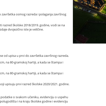
 do završetka osmog razreda i polaganja završnog
ti razred školske 2018/2019. godine, vodi se na
daje dvojezično iste je veličine.
 se od upisa u prvi do završetka završnog razreda.
cm, na 80-gramskoj hartiji, a kada se štampa i
 cm, na 80-gramskoj hartiji, a kada se štampa i
 koji upisuju prvi razred školske 2020/2021. godine.
ne podatke o svakom učeniku, evidenciju o uspehu
olugodišta i na kraju školske godine i evidenciju