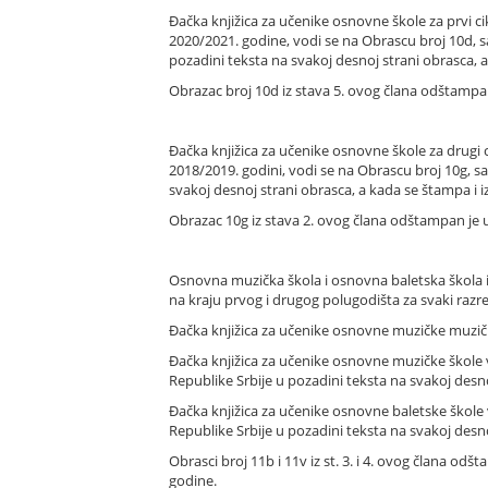
Đačka knjižica za učenike osnovne škole za prvi ci
2020/2021. godine, vodi se na Obrascu broj 10d, s
pozadini teksta na svakoj desnoj strani obrasca, a 
Obrazac broj 10d iz stava 5. ovog člana odštampan 
Đačka knjižica za učenike osnovne škole za drugi 
2018/2019. godini, vodi se na Obrascu broj 10g, sa
svakoj desnoj strani obrasca, a kada se štampa i iz
Obrazac 10g iz stava 2. ovog člana odštampan je uz
Osnovna muzička škola i osnovna baletska škola iz
na kraju prvog i drugog polugodišta za svaki razr
Đačka knjižica za učenike osnovne muzičke muzičke
Đačka knjižica za učenike osnovne muzičke škole v
Republike Srbije u pozadini teksta na svakoj desnoj
Đačka knjižica za učenike osnovne baletske škole 
Republike Srbije u pozadini teksta na svakoj desnoj
Obrasci broj 11b i 11v iz st. 3. i 4. ovog člana od
godine.