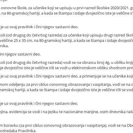
snovne škole, za učenike koji se upisuju u prvi razred školske 2020/2021. go
 na 80-gramskoj hartiji, a kada se štampa i izdaje dvojezično iste je veličine
 uz ovaj pravilnik i čini njegov sastavni deo.
i (od drugog do četvrtog razreda) za učenike koji upisuju drugi razred ško
eličine 25 x 35 cm, na 80-gramskoj hartiji, a kada se štampa i izdaje dvojezičn
nika.
ini njegov sastavni deo.
 (od drugog do četvrtog razreda) vodi se na obrascu broj 4g, u obliku knjig
daje dvojezično iste je veličine i/ili se vodi u elektronskom obliku shodnom
e uz ovaj pravilnik i čini njegov sastavni deo, a primenjuje se na učenike koj
odeljenju za prvi ciklus osnovnog obrazovanja i vaspitanja, vodi se na obr
gramskoj hartiji, a kada se štampa i izdaje dvojezično iste je veličine i/ili
 uz ovaj pravilnik i čini njegov sastavni deo.
jina, evidencija se vodi i na jeziku te nacionalne manjine, osim dnevnika rad
avku (za prvi ciklus osnovnog obrazovanja i vaspitanja), vodi se na Obrascu
dredaba Pravilnika.