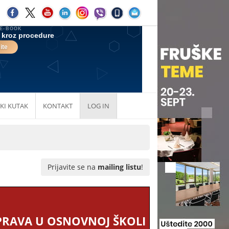
KI KUTAK
KONTAKT
LOG IN
Prijavite se na
mailing listu
!
SPRAVA U OSNOVNOJ ŠKOLI