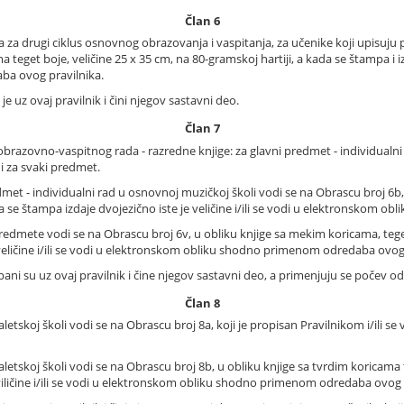
Član 6
 za drugi ciklus osnovnog obrazovanja i vaspitanja, za učenike koji upisuju 
teget boje, veličine 25 x 35 cm, na 80-gramskoj hartiji, a kada se štampa i izda
a ovog pravilnika.
e uz ovaj pravilnik i čini njegov sastavni deo.
Član 7
razovno-vaspitnog rada - razredne knjige: za glavni predmet - individualni 
i za svaki predmet.
t - individualni rad u osnovnoj muzičkoj školi vodi se na Obrascu broj 6b, 
ada se štampa izdaje dvojezično iste je veličine i/ili se vodi u elektronskom
edmete vodi se na Obrascu broj 6v, u obliku knjige sa mekim koricama, teget
e veličine i/ili se vodi u elektronskom obliku shodno primenom odredaba ovog
ampani su uz ovaj pravilnik i čine njegov sastavni deo, a primenjuju se počev 
Član 8
tskoj školi vodi se na Obrascu broj 8a, koji je propisan Pravilnikom i/ili
skoj školi vodi se na Obrascu broj 8b, u obliku knjige sa tvrdim koricama t
e viličine i/ili se vodi u elektronskom obliku shodno primenom odredaba ovog 