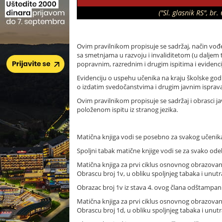
("Sl. glasnik RS", b
Ovim pravilnikom propisuje se sadržaj, način vođ
sa smetnjama u razvoju i invaliditetom (u daljem t
popravnim, razrednim i drugim ispitima i evidenc
Evidenciju o uspehu učenika na kraju školske god
o izdatim svedočanstvima i drugim javnim isprav
Ovim pravilnikom propisuje se sadržaj i obrasci ja
položenom ispitu iz stranog jezika.
Matična knjiga vodi se posebno za svakog učenika
Spoljni tabak matične knjige vodi se za svako ode
Matična knjiga za prvi ciklus osnovnog obrazovanja
Obrascu broj 1v, u obliku spoljnjeg tabaka i unutra
Obrazac broj 1v iz stava 4. ovog člana odštampan je
Matična knjiga za prvi ciklus osnovnog obrazovanj
Obrascu broj 1d, u obliku spoljnjeg tabaka i unutra