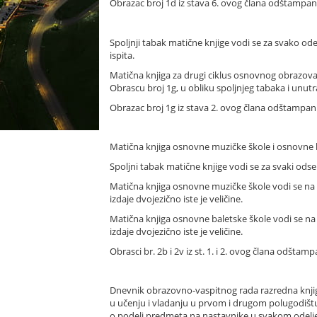
Obrazac broj 1d iz stava 6. ovog člana odštampan j
Spoljnji tabak matične knjige vodi se za svako od
ispita.
Matična knjiga za drugi ciklus osnovnog obrazovan
Obrascu broj 1g, u obliku spoljnjeg tabaka i unutraš
Obrazac broj 1g iz stava 2. ovog člana odštampan je
Matična knjiga osnovne muzičke škole i osnovne ba
Spoljni tabak matične knjige vodi se za svaki ods
Matična knjiga osnovne muzičke škole vodi se na Ob
izdaje dvojezično iste je veličine.
Matična knjiga osnovne baletske škole vodi se na O
izdaje dvojezično iste je veličine.
Obrasci br. 2b i 2v iz st. 1. i 2. ovog člana odšta
Dnevnik obrazovno-vaspitnog rada razredna knjiga
u učenju i vladanju u prvom i drugom polugodištu,
o podeli predmeta na nastavnike u svakom odelj