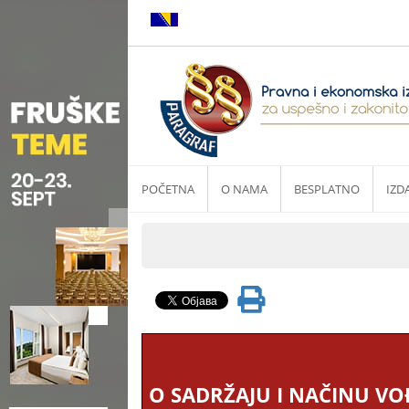
POČETNA
O NAMA
BESPLATNO
IZD
O SADRŽAJU I NAČINU VO