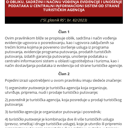
O OBLIKU, SADRŽINI I NAČINU VOĐENJA EVIDENCIJE I UNOŠENJE
PODATAKA U CENTRALNI INFORMACIONI SISTEM OD STRANE
TURISTIČKIH AGENCIJA
("Sl. glasnik RS", br. 82/2023)
Član 1
Ovim pravilnikom bliže se propisuje oblik, sadržina i način vođenja
evidencije ugovora o posredovanju, kao i ugovora zaključenih sa
trećim licima kojima je povereno izvršenje usluga iz programa
putovanja, evidencije programa putovanja, prodatih turističkih
putovanja, izdatih garancija putovanja, unošenje podataka u
centralni informacioni sistem u oblasti ugostiteljstva i turizma, kao i
način dostavljanja podataka iz evidencija od strane turističke agencije.
Član 2
Pojedini izrazi upotrebljeni u ovom pravilniku imaju sledeće značenje:
1)
organizator putovanja
je turistička agencija koja organizuje,
utvrđuje, priprema, nudi i prodaje turističko putovanje;
2)
posrednik
je turistička agencija, koja posreduje u prodaji turističkog
putovanja;
3)
turistička agencija
je organizator putovanja i posrednik;
4)
turističko putovanje
je kombinacija dve ili više turističkih usluga
(prevoz, smeštaj i druge turističke usluge), koje je utvrdio ili pripremio