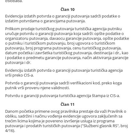
oslobađa.
Član 10
Evidencija izdatih potvrda o garanciji putovanja sadrži podatke o
izdatim potvrdama o garancijama putovanja.
Prilikom prodaje turističkog putovanja turistička agencija putniku
uručuje potvrdu o garanciji putovanja koja sadrži: opšte podatke o
organizatoru putovanja, davaocu garancije putovanja, opšte podatke
o putniku i turističkom putovanju, broj ugovora o turističkom
putovanju, broj programa putovanja, cenu turističkog putovanja,
datum početka i završetka turističkog putovanja, destinacija i dr., kao
i podatke o predmetu garancije putovanja, način aktiviranja garancije
putovanja i dr.
Evidenciju izdatih potvrda o garanciji putovanja turistička agencija
vrši preko CIS-a.
Potvrda o garanciji putovanja sadrži verifikacioni kod, preko koga
putnik vrši proveru njene validnosti.
Potvrdu o garanciji putovanja turistička agencija štampa iz CIS-a.
Član 11
Danom početka primene ovog pravilnika prestaje da važi Pravilnik o
obliku, sadržini i načinu vođenja evidencije ugovora zaključenih sa
trećim licima kojima je povereno izvršenje usluga iz programa
putovanja i prodatih turističkih putovanja ("Službeni glasnik RS", broj
4/16).