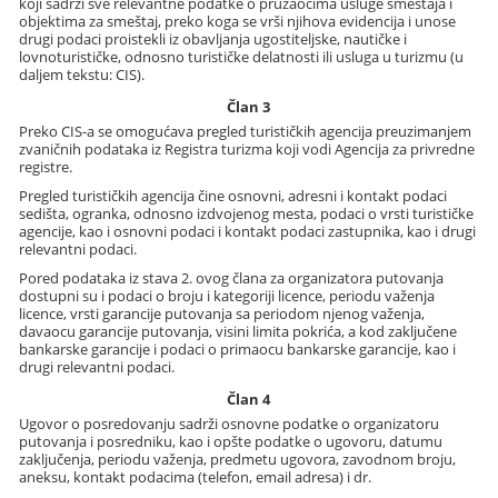
koji sadrži sve relevantne podatke o pružaocima usluge smeštaja i
objektima za smeštaj, preko koga se vrši njihova evidencija i unose
drugi podaci proistekli iz obavljanja ugostiteljske, nautičke i
lovnoturističke, odnosno turističke delatnosti ili usluga u turizmu (u
daljem tekstu: CIS).
Član 3
Preko CIS-a se omogućava pregled turističkih agencija preuzimanjem
zvaničnih podataka iz Registra turizma koji vodi Agencija za privredne
registre.
Pregled turističkih agencija čine osnovni, adresni i kontakt podaci
sedišta, ogranka, odnosno izdvojenog mesta, podaci o vrsti turističke
agencije, kao i osnovni podaci i kontakt podaci zastupnika, kao i drugi
relevantni podaci.
Pored podataka iz stava 2. ovog člana za organizatora putovanja
dostupni su i podaci o broju i kategoriji licence, periodu važenja
licence, vrsti garancije putovanja sa periodom njenog važenja,
davaocu garancije putovanja, visini limita pokrića, a kod zaključene
bankarske garancije i podaci o primaocu bankarske garancije, kao i
drugi relevantni podaci.
Član 4
Ugovor o posredovanju sadrži osnovne podatke o organizatoru
putovanja i posredniku, kao i opšte podatke o ugovoru, datumu
zaključenja, periodu važenja, predmetu ugovora, zavodnom broju,
aneksu, kontakt podacima (telefon, email adresa) i dr.