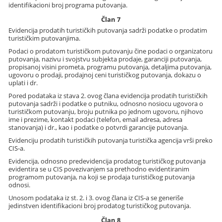
identifikacioni broj programa putovanja.
Član 7
Evidencija prodatih turističkih putovanja sadrži podatke o prodatim
turističkim putovanjima.
Podaci o prodatom turističkom putovanju čine podaci o organizatoru
putovanja, nazivu i svojstvu subjekta prodaje, garanciji putovanja,
propisanoj visini prometa, programu putovanja, detaljima putovanja,
ugovoru o prodaji, prodajnoj ceni turističkog putovanja, dokazu o
uplati i dr.
Pored podataka iz stava 2. ovog člana evidencija prodatih turističkih
putovanja sadrži i podatke o putniku, odnosno nosiocu ugovora o
turističkom putovanju, broju putnika po jednom ugovoru, njihovo
ime i prezime, kontakt podaci (telefon, email adresa, adresa
stanovanja) i dr., kao i podatke o potvrdi garancije putovanja.
Evidenciju prodatih turističkih putovanja turistička agencija vrši preko
CIS-a.
Evidencija, odnosno predevidencija prodatog turističkog putovanja
evidentira se u CIS povezivanjem sa prethodno evidentiranim
programom putovanja, na koji se prodaja turističkog putovanja
odnosi.
Unosom podataka iz st. 2. i 3. ovog člana iz CIS-a se generiše
jedinstven identifikacioni broj prodatog turističkog putovanja.
Član 8