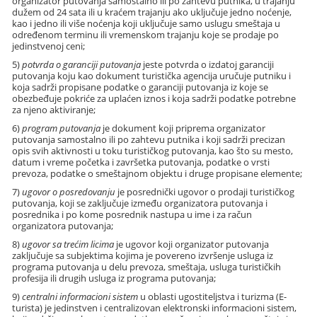
organizator putovanja samostalno ili po zahtevu putnika, u trajanju
dužem od 24 sata ili u kraćem trajanju ako uključuje jedno noćenje,
kao i jedno ili više noćenja koji uključuje samo uslugu smeštaja u
određenom terminu ili vremenskom trajanju koje se prodaje po
jedinstvenoj ceni;
5)
potvrda o garanciji putovanja
jeste potvrda o izdatoj garanciji
putovanja koju kao dokument turistička agencija uručuje putniku i
koja sadrži propisane podatke o garanciji putovanja iz koje se
obezbeđuje pokriće za uplaćen iznos i koja sadrži podatke potrebne
za njeno aktiviranje;
6)
program putovanja
je dokument koji priprema organizator
putovanja samostalno ili po zahtevu putnika i koji sadrži precizan
opis svih aktivnosti u toku turističkog putovanja, kao što su mesto,
datum i vreme početka i završetka putovanja, podatke o vrsti
prevoza, podatke o smeštajnom objektu i druge propisane elemente;
7)
ugovor o posredovanju
je posrednički ugovor o prodaji turističkog
putovanja, koji se zaključuje između organizatora putovanja i
posrednika i po kome posrednik nastupa u ime i za račun
organizatora putovanja;
8)
ugovor sa trećim licima
je ugovor koji organizator putovanja
zaključuje sa subjektima kojima je povereno izvršenje usluga iz
programa putovanja u delu prevoza, smeštaja, usluga turističkih
profesija ili drugih usluga iz programa putovanja;
9)
centralni informacioni sistem
u oblasti ugostiteljstva i turizma (E-
turista) je jedinstven i centralizovan elektronski informacioni sistem,