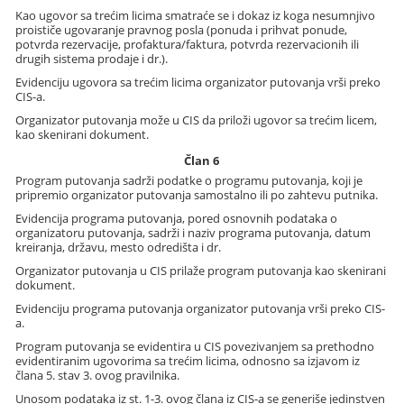
Kao ugovor sa trećim licima smatraće se i dokaz iz koga nesumnjivo
proističe ugovaranje pravnog posla (ponuda i prihvat ponude,
potvrda rezervacije, profaktura/faktura, potvrda rezervacionih ili
drugih sistema prodaje i dr.).
Evidenciju ugovora sa trećim licima organizator putovanja vrši preko
CIS-a.
Organizator putovanja može u CIS da priloži ugovor sa trećim licem,
kao skenirani dokument.
Član 6
Program putovanja sadrži podatke o programu putovanja, koji je
pripremio organizator putovanja samostalno ili po zahtevu putnika.
Evidencija programa putovanja, pored osnovnih podataka o
organizatoru putovanja, sadrži i naziv programa putovanja, datum
kreiranja, državu, mesto odredišta i dr.
Organizator putovanja u CIS prilaže program putovanja kao skenirani
dokument.
Evidenciju programa putovanja organizator putovanja vrši preko CIS-
a.
Program putovanja se evidentira u CIS povezivanjem sa prethodno
evidentiranim ugovorima sa trećim licima, odnosno sa izjavom iz
člana 5. stav 3. ovog pravilnika.
Unosom podataka iz st. 1-3. ovog člana iz CIS-a se generiše jedinstven