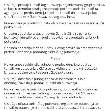
U slučaju prodaje turističkog putovanja organizovanoj grupi putnika,
za koje u trenutku prodaje ne postoje potpuni podaci, turistička
agencija vodi predevidenciju prodatih turističkih putovanja, koja
sadrži podatke iz člana 7. stav 2. ovog pravilnika.
Predevidenciju prodatih turističkih putovanja turistička agencija vrši
preko CIS-a.
Unosom podataka iz stava 1. ovog člana iz CIS-a se generiše
jedinstven identifikacioni broj predevidencije prodatih turističkih
putovanja.
Unosom podataka iz člana 7. stav 3. ovog pravilnika predevidencija
prelazi u evidenciju prodatog turističkog putovanja.
Član 9
Nakon unosa evidencije, odnosno predevidencije prodatog
turističkog putovanja u CIS-u se od visine prometa vrši zauzeće
iznosa prodajne cene tog turističkog putovanja.
U slučaju dostizanja punog iznosa visine prometa, CIS-a
onemogućava dalju prodaju turističkih putovanja.
Nakon realizacije turističkog putovanja, po povratku putnika na
odredište i unošenjem izdatog propisanog računa u CIS, iznos
zauzetih sredstava iz stava 2. ovog člana se oslobađa.
U slučaju otkaza turističkog putovanja organizator putovanja to
turističko putovanje stornira u CIS-u, a iznos zauzetih sredstava se