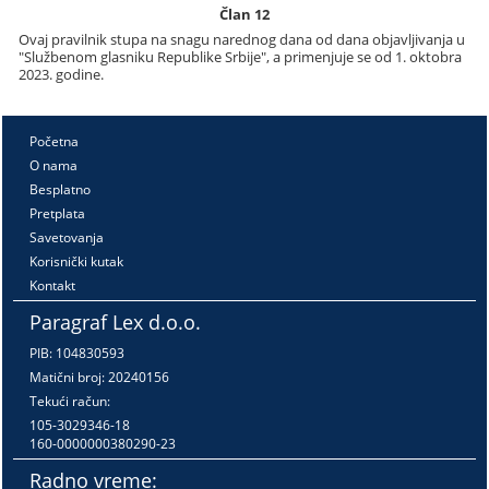
Član 12
Ovaj pravilnik stupa na snagu narednog dana od dana objavljivanja u
"Službenom glasniku Republike Srbije", a primenjuje se od 1. oktobra
2023. godine.
Početna
O nama
Besplatno
Pretplata
Savetovanja
Korisnički kutak
Kontakt
Paragraf Lex d.o.o.
PIB: 104830593
Matični broj: 20240156
Tekući račun:
105-3029346-18
160-0000000380290-23
Radno vreme: