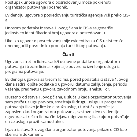
Postupak unosa ugovora o posredovanju može pokrenuti
organizator putovanja i posrednik.
Evidenciju ugovora o posredovanju turistička agencija vrši preko CIS-
a.
Unosom podataka iz stava 1. ovog člana iz CIS-a se generiše
jedinstven identifikacioni broj ugovora o posredovanju.
Ukoliko ugovor o posredovanju nije evidentiran u CIS-u sistem će
onemogućiti posredniku prodaju turističkog putovanja.
Član 5
Ugovor sa trećim licima sadrži osnovne podatke o organizatoru
putovanja i trećim licima, kojima je povereno izvršenje usluga iz
programa putovanja.
Evidencija ugovora sa trećim licima, pored podataka iz stava 1. ovog
člana sadrži opšte podatke o ugovoru, datumu zaključenja, periodu
važenja, predmetu ugovora, zavodnom broju, aneksu i dr.
Izuzetno od stava 1. ovog člana, u slučaju kada organizator putovanja
sam pruža uslugu prevoza, smeštaja ili drugu uslugu iz programa
putovanja ili ako je lice koje pruža uslugu turističkih profesija
zaposleno kod organizatora putovanja, sastavni deo evidencije
ugovora sa trećim licima čini izjava odgovornog lica kojom potvrđuje
da će uslugu pružiti samostalno.
Izjavu iz stava 3. ovog člana organizator putovanja prilaže u CIS kao
skenirani dokument.