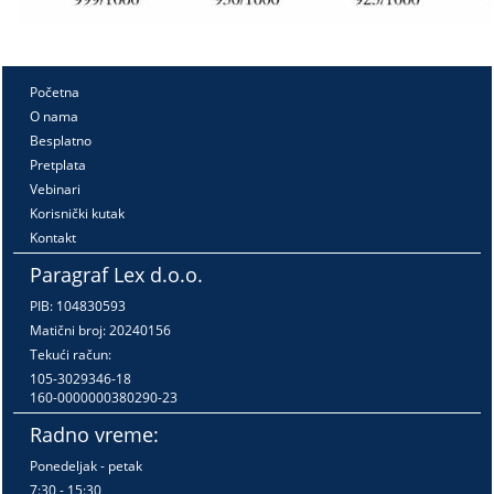
Početna
O nama
Besplatno
Pretplata
Vebinari
Korisnički kutak
Kontakt
Paragraf Lex d.o.o.
PIB: 104830593
Matični broj: 20240156
Tekući račun:
105-3029346-18
160-0000000380290-23
Radno vreme:
Ponedeljak - petak
7:30 - 15:30