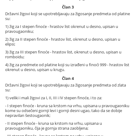
Član 3
Državni žigovi koji se upotrebljavaju za žigosanje predmeta od platine
su:
1) žig za I stepen finoće - hrastov list okrenut u desno, upisan u
pravougaoniku;
2) žig za II stepen finoće - hrastov list, okrenut u desno, upisan u
elipsi;
3) žig za III stepen finoće - hrastov list, okrenut u desno, upisan u
romboidu;
4) žig za predmete od platine koji su izrađeni u finoći 999 - hrastov list
okrenut u desno, upisan u krugu.
Član 4
Državni žigovi koji se upotrebljavaju za žigosanje predmeta od zlata
su:
1) veliki i mali žigovi za I, II, III i IV stepen finoće, i to za:
- I stepen finoće - kruna sa krstom na vrhu, upisana u pravougaoniku
kome su odsečeni gornji levi i gornji desni ugao, tako da se dobije
nepravilan šestougaonik;
- II stepen finoće - kruna sa krstom na vrhu, upisana u
pravougaoniku, čija je gornja strana zaobljena;