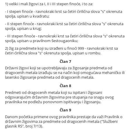
1) veliki i mali žigovi za I, II i III stepen finoće, i to za:
- I stepen finoće - ravnokraki krst sa četiri ćirilična slova "s" okrenuta
spolja, upisan u kvadratu;
- II stepen finoće - ravnokraki krst sa četiri ćirilična slova "s" okrenuta
spolja, upisan u krug;
- III stepen finoće - ravnokraki krst sa četiri ćirilična slova "s" okrenuta
spolja, upisan u pravilnom šestougaoniku;
2) žig za predmete koji su izrađeni u finoći 999 - ravnokraki krst sa
četiri ćirilična slova "s" okrenuta spolja, upisan u rombu.
Član 7
Državni žigovi koji se upotrebljavaju za žigosanje predmeta od
dragocenih metala izrađuju se na način koji omogućava mehaničko ili
lasersko žigosanje predmeta od dragocenih metala.
Član 8
Predmeti od dragocenih metala koji su ispitani i žigosani
odgovarajućim državnim žigovima pre stupanja na snagu ovog
pravilnika ne podležu ponovnom ispitivanju i žigosanju.
Član 9
Danom početka primene ovog pravilnika prestaje da važi Pravilnik o
državnim žigovima za predmete od dragocenih metala ("Službeni
glasnik RS", broj 7/13).