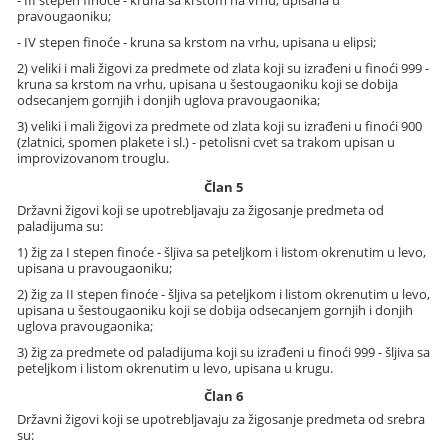
- III stepen finoće - kruna sa krstom na vrhu, upisana u
pravougaoniku;
- IV stepen finoće - kruna sa krstom na vrhu, upisana u elipsi;
2) veliki i mali žigovi za predmete od zlata koji su izrađeni u finoći 999 -
kruna sa krstom na vrhu, upisana u šestougaoniku koji se dobija
odsecanjem gornjih i donjih uglova pravougaonika;
3) veliki i mali žigovi za predmete od zlata koji su izrađeni u finoći 900
(zlatnici, spomen plakete i sl.) - petolisni cvet sa trakom upisan u
improvizovanom trouglu.
Član 5
Državni žigovi koji se upotrebljavaju za žigosanje predmeta od
paladijuma su:
1) žig za I stepen finoće - šljiva sa peteljkom i listom okrenutim u levo,
upisana u pravougaoniku;
2) žig za II stepen finoće - šljiva sa peteljkom i listom okrenutim u levo,
upisana u šestougaoniku koji se dobija odsecanjem gornjih i donjih
uglova pravougaonika;
3) žig za predmete od paladijuma koji su izrađeni u finoći 999 - šljiva sa
peteljkom i listom okrenutim u levo, upisana u krugu.
Član 6
Državni žigovi koji se upotrebljavaju za žigosanje predmeta od srebra
su: