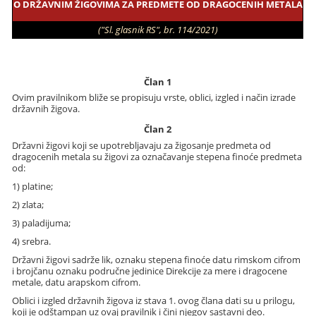
O DRŽAVNIM ŽIGOVIMA ZA PREDMETE OD DRAGOCENIH METALA
("Sl. glasnik RS", br. 114/2021)
Član 1
Ovim pravilnikom bliže se propisuju vrste, oblici, izgled i način izrade
državnih žigova.
Član 2
Državni žigovi koji se upotrebljavaju za žigosanje predmeta od
dragocenih metala su žigovi za označavanje stepena finoće predmeta
od:
1) platine;
2) zlata;
3) paladijuma;
4) srebra.
Državni žigovi sadrže lik, oznaku stepena finoće datu rimskom cifrom
i brojčanu oznaku područne jedinice Direkcije za mere i dragocene
metale, datu arapskom cifrom.
Oblici i izgled državnih žigova iz stava 1. ovog člana dati su u prilogu,
koji je odštampan uz ovaj pravilnik i čini njegov sastavni deo.