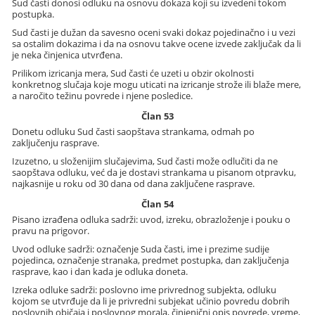
Sud časti donosi odluku na osnovu dokaza koji su izvedeni tokom
postupka.
Sud časti je dužan da savesno oceni svaki dokaz pojedinačno i u vezi
sa ostalim dokazima i da na osnovu takve ocene izvede zaključak da li
je neka činjenica utvrđena.
Prilikom izricanja mera, Sud časti će uzeti u obzir okolnosti
konkretnog slučaja koje mogu uticati na izricanje strože ili blaže mere,
a naročito težinu povrede i njene posledice.
Član 53
Donetu odluku Sud časti saopštava strankama, odmah po
zaključenju rasprave.
Izuzetno, u složenijim slučajevima, Sud časti može odlučiti da ne
saopštava odluku, već da je dostavi strankama u pisanom otpravku,
najkasnije u roku od 30 dana od dana zaključene rasprave.
Član 54
Pisano izrađena odluka sadrži: uvod, izreku, obrazloženje i pouku o
pravu na prigovor.
Uvod odluke sadrži: označenje Suda časti, ime i prezime sudije
pojedinca, označenje stranaka, predmet postupka, dan zaključenja
rasprave, kao i dan kada je odluka doneta.
Izreka odluke sadrži: poslovno ime privrednog subjekta, odluku
kojom se utvrđuje da li je privredni subjekat učinio povredu dobrih
poslovnih običaja i poslovnog morala, činjenični opis povrede, vreme,