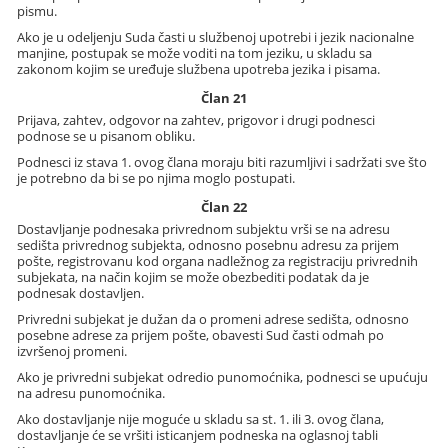
pismu.
Ako je u odeljenju Suda časti u službenoj upotrebi i jezik nacionalne
manjine, postupak se može voditi na tom jeziku, u skladu sa
zakonom kojim se uređuje službena upotreba jezika i pisama.
Član 21
Prijava, zahtev, odgovor na zahtev, prigovor i drugi podnesci
podnose se u pisanom obliku.
Podnesci iz stava 1. ovog člana moraju biti razumljivi i sadržati sve što
je potrebno da bi se po njima moglo postupati.
Član 22
Dostavljanje podnesaka privrednom subjektu vrši se na adresu
sedišta privrednog subjekta, odnosno posebnu adresu za prijem
pošte, registrovanu kod organa nadležnog za registraciju privrednih
subjekata, na način kojim se može obezbediti podatak da je
podnesak dostavljen.
Privredni subjekat je dužan da o promeni adrese sedišta, odnosno
posebne adrese za prijem pošte, obavesti Sud časti odmah po
izvršenoj promeni.
Ako je privredni subjekat odredio punomoćnika, podnesci se upućuju
na adresu punomoćnika.
Ako dostavljanje nije moguće u skladu sa st. 1. ili 3. ovog člana,
dostavljanje će se vršiti isticanjem podneska na oglasnoj tabli