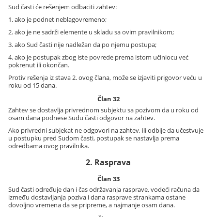
Sud časti će rešenjem odbaciti zahtev:
1. ako je podnet neblagovremeno;
2. ako je ne sadrži elemente u skladu sa ovim pravilnikom;
3. ako Sud časti nije nadležan da po njemu postupa;
4. ako je postupak zbog iste povrede prema istom učiniocu već
pokrenut ili okončan.
Protiv rešenja iz stava 2. ovog člana, može se izjaviti prigovor veću u
roku od 15 dana.
Član 32
Zahtev se dostavlja privrednom subjektu sa pozivom da u roku od
osam dana podnese Sudu časti odgovor na zahtev.
Ako privredni subjekat ne odgovori na zahtev, ili odbije da učestvuje
u postupku pred Sudom časti, postupak se nastavlja prema
odredbama ovog pravilnika.
2. Rasprava
Član 33
Sud časti određuje dan i čas održavanja rasprave, vodeći računa da
između dostavljanja poziva i dana rasprave strankama ostane
dovoljno vremena da se pripreme, a najmanje osam dana.