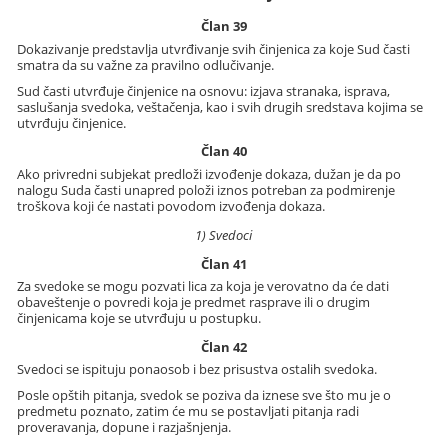
Član 39
Dokazivanje predstavlja utvrđivanje svih činjenica za koje Sud časti
smatra da su važne za pravilno odlučivanje.
Sud časti utvrđuje činjenice na osnovu: izjava stranaka, isprava,
saslušanja svedoka, veštačenja, kao i svih drugih sredstava kojima se
utvrđuju činjenice.
Član 40
Ako privredni subjekat predloži izvođenje dokaza, dužan je da po
nalogu Suda časti unapred položi iznos potreban za podmirenje
troškova koji će nastati povodom izvođenja dokaza.
1) Svedoci
Član 41
Za svedoke se mogu pozvati lica za koja je verovatno da će dati
obaveštenje o povredi koja je predmet rasprave ili o drugim
činjenicama koje se utvrđuju u postupku.
Član 42
Svedoci se ispituju ponaosob i bez prisustva ostalih svedoka.
Posle opštih pitanja, svedok se poziva da iznese sve što mu je o
predmetu poznato, zatim će mu se postavljati pitanja radi
proveravanja, dopune i razjašnjenja.