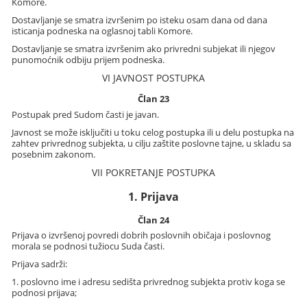
Komore.
Dostavljanje se smatra izvršenim po isteku osam dana od dana
isticanja podneska na oglasnoj tabli Komore.
Dostavljanje se smatra izvršenim ako privredni subjekat ili njegov
punomoćnik odbiju prijem podneska.
VI JAVNOST POSTUPKA
Član 23
Postupak pred Sudom časti je javan.
Javnost se može isključiti u toku celog postupka ili u delu postupka na
zahtev privrednog subjekta, u cilju zaštite poslovne tajne, u skladu sa
posebnim zakonom.
VII POKRETANJE POSTUPKA
1. Prijava
Član 24
Prijava o izvršenoj povredi dobrih poslovnih običaja i poslovnog
morala se podnosi tužiocu Suda časti.
Prijava sadrži:
1. poslovno ime i adresu sedišta privrednog subjekta protiv koga se
podnosi prijava;