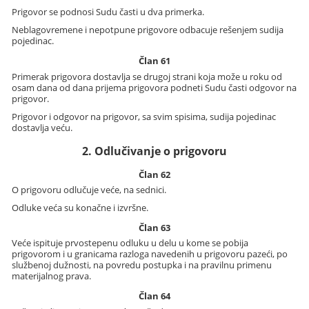
Prigovor se podnosi Sudu časti u dva primerka.
Neblagovremene i nepotpune prigovore odbacuje rešenjem sudija
pojedinac.
Član 61
Primerak prigovora dostavlja se drugoj strani koja može u roku od
osam dana od dana prijema prigovora podneti Sudu časti odgovor na
prigovor.
Prigovor i odgovor na prigovor, sa svim spisima, sudija pojedinac
dostavlja veću.
2. Odlučivanje o prigovoru
Član 62
O prigovoru odlučuje veće, na sednici.
Odluke veća su konačne i izvršne.
Član 63
Veće ispituje prvostepenu odluku u delu u kome se pobija
prigovorom i u granicama razloga navedenih u prigovoru pazeći, po
službenoj dužnosti, na povredu postupka i na pravilnu primenu
materijalnog prava.
Član 64