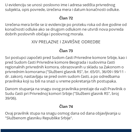
U evidenciju se unosi: poslovno ime i adresa sedišta privrednog
subjekta, opis povrede, izrečena mera i datum konačnosti odluke.
Član 72
Izrečena mera briše se iz evidencije po proteku roka od dve godine od
konačnosti odluke ako se drugom odlukom ne utvrdi nova povreda
dobrih poslovnih običaja i poslovnog morala.
XIV PRELAZNE I ZAVRŠNE ODREDBE
Član 73
Svi postupci započeti pred Sudom časti Privredne komore Srbije, kao i
pred Sudom časti Privredne komore Beograda i sudovima časti
regionalnih privrednih komora, obrazovanih u skladu sa Zakonom o
privrednim komorama ("Službeni glasnik RS", br. 65/01, 36/09 i 99/11 -
dr. zakon), nastavljaju se pred ovim sudom časti, a po odredbama
pravilnika koji su bili na snazi u vreme pokretanja tih postupaka.
Danom stupanja na snagu ovog pravilnika prestaje da važi Pravilnik o
Sudu časti pri Privrednoj komori Srbije ("Službeni glasnik RS", broj
39/06).
Član 74
Ovaj pravilnik stupa na snagu osmog dana od dana objavljivanja u
"Službenom glasniku Republike Srbije".