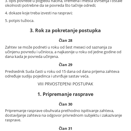
3. opis povrede u pogledu načina, vremena i mesta izvršenja i ostale
okolnosti potrebne da se povreda što tačnije odredi;
4. dokaze koje treba izvesti na raspravi;
5. potpis tužioca.
3. Rok za pokretanje postupka
Član 28
Zahtev se može podneti u roku od šest meseci od saznanja za
učinjenu povredu i učinioca, a najkasnije u roku od jedne godine od
dana kada je povreda učinjena.
Član 29
Predsednik Suda časti u roku od 15 dana od dana prijema zahteva
određuje sudiju pojedinca i utvrđuje sastav veća.
VIII PRVOSTEPENI POSTUPAK
1. Pripremanje rasprave
Član 30
Pripremanje rasprave obuhvata prethodno ispitivanje zahteva,
dostavljanje zahteva na odgovor privrednom subjektu i zakazivanje
rasprave.
Član 31