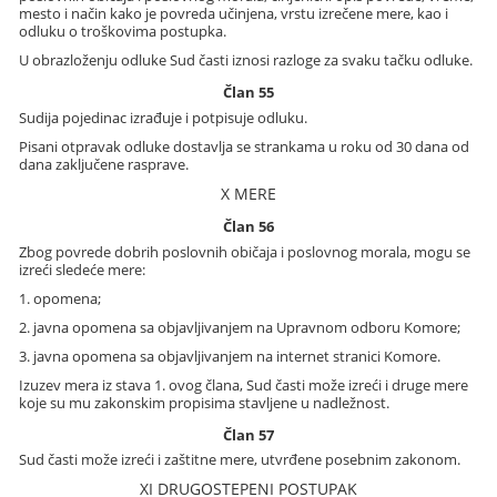
mesto i način kako je povreda učinjena, vrstu izrečene mere, kao i
odluku o troškovima postupka.
U obrazloženju odluke Sud časti iznosi razloge za svaku tačku odluke.
Član 55
Sudija pojedinac izrađuje i potpisuje odluku.
Pisani otpravak odluke dostavlja se strankama u roku od 30 dana od
dana zaključene rasprave.
X MERE
Član 56
Zbog povrede dobrih poslovnih običaja i poslovnog morala, mogu se
izreći sledeće mere:
1. opomena;
2. javna opomena sa objavljivanjem na Upravnom odboru Komore;
3. javna opomena sa objavljivanjem na internet stranici Komore.
Izuzev mera iz stava 1. ovog člana, Sud časti može izreći i druge mere
koje su mu zakonskim propisima stavljene u nadležnost.
Član 57
Sud časti može izreći i zaštitne mere, utvrđene posebnim zakonom.
XI DRUGOSTEPENI POSTUPAK