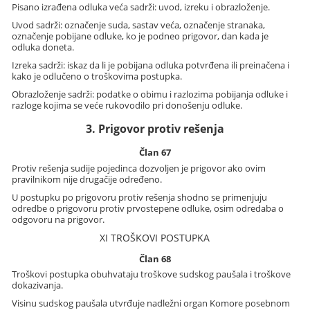
Pisano izrađena odluka veća sadrži: uvod, izreku i obrazloženje.
Uvod sadrži: označenje suda, sastav veća, označenje stranaka,
označenje pobijane odluke, ko je podneo prigovor, dan kada je
odluka doneta.
Izreka sadrži: iskaz da li je pobijana odluka potvrđena ili preinačena i
kako je odlučeno o troškovima postupka.
Obrazloženje sadrži: podatke o obimu i razlozima pobijanja odluke i
razloge kojima se veće rukovodilo pri donošenju odluke.
3. Prigovor protiv rešenja
Član 67
Protiv rešenja sudije pojedinca dozvoljen je prigovor ako ovim
pravilnikom nije drugačije određeno.
U postupku po prigovoru protiv rešenja shodno se primenjuju
odredbe o prigovoru protiv prvostepene odluke, osim odredaba o
odgovoru na prigovor.
XI TROŠKOVI POSTUPKA
Član 68
Troškovi postupka obuhvataju troškove sudskog paušala i troškove
dokazivanja.
Visinu sudskog paušala utvrđuje nadležni organ Komore posebnom