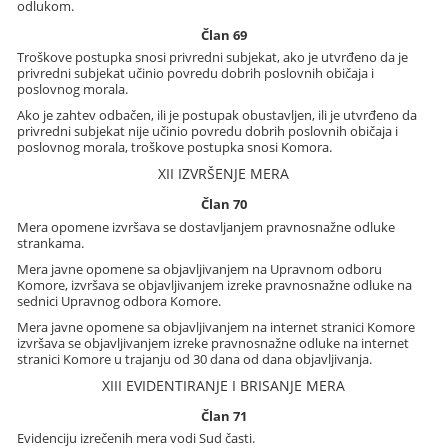
odlukom.
Član 69
Troškove postupka snosi privredni subjekat, ako je utvrđeno da je
privredni subjekat učinio povredu dobrih poslovnih običaja i
poslovnog morala.
Ako je zahtev odbačen, ili je postupak obustavljen, ili je utvrđeno da
privredni subjekat nije učinio povredu dobrih poslovnih običaja i
poslovnog morala, troškove postupka snosi Komora.
XII IZVRŠENJE MERA
Član 70
Mera opomene izvršava se dostavljanjem pravnosnažne odluke
strankama.
Mera javne opomene sa objavljivanjem na Upravnom odboru
Komore, izvršava se objavljivanjem izreke pravnosnažne odluke na
sednici Upravnog odbora Komore.
Mera javne opomene sa objavljivanjem na internet stranici Komore
izvršava se objavljivanjem izreke pravnosnažne odluke na internet
stranici Komore u trajanju od 30 dana od dana objavljivanja.
XIII EVIDENTIRANJE I BRISANJE MERA
Član 71
Evidenciju izrečenih mera vodi Sud časti.