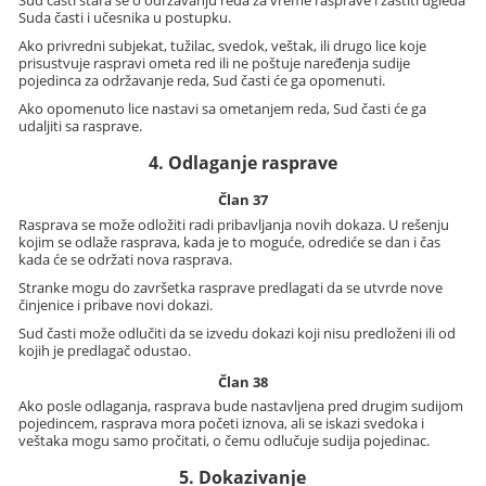
Sud časti stara se o održavanju reda za vreme rasprave i zaštiti ugleda
Suda časti i učesnika u postupku.
Ako privredni subjekat, tužilac, svedok, veštak, ili drugo lice koje
prisustvuje raspravi ometa red ili ne poštuje naređenja sudije
pojedinca za održavanje reda, Sud časti će ga opomenuti.
Ako opomenuto lice nastavi sa ometanjem reda, Sud časti će ga
udaljiti sa rasprave.
4. Odlaganje rasprave
Član 37
Rasprava se može odložiti radi pribavljanja novih dokaza. U rešenju
kojim se odlaže rasprava, kada je to moguće, odrediće se dan i čas
kada će se održati nova rasprava.
Stranke mogu do završetka rasprave predlagati da se utvrde nove
činjenice i pribave novi dokazi.
Sud časti može odlučiti da se izvedu dokazi koji nisu predloženi ili od
kojih je predlagač odustao.
Član 38
Ako posle odlaganja, rasprava bude nastavljena pred drugim sudijom
pojedincem, rasprava mora početi iznova, ali se iskazi svedoka i
veštaka mogu samo pročitati, o čemu odlučuje sudija pojedinac.
5. Dokazivanje