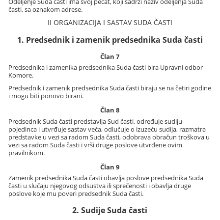
Odeljenje Suda časti ima svoj pečat, koji sadrži naziv odeljenja Suda
časti, sa oznakom adrese.
II ORGANIZACIJA I SASTAV SUDA ČASTI
1. Predsednik i zamenik predsednika Suda časti
Član 7
Predsednika i zamenika predsednika Suda časti bira Upravni odbor
Komore.
Predsednik i zamenik predsednika Suda časti biraju se na četiri godine
i mogu biti ponovo birani.
Član 8
Predsednik Suda časti predstavlja Sud časti, određuje sudiju
pojedinca i utvrđuje sastav veća, odlučuje o izuzeću sudija, razmatra
predstavke u vezi sa radom Suda časti, odobrava obračun troškova u
vezi sa radom Suda časti i vrši druge poslove utvrđene ovim
pravilnikom.
Član 9
Zamenik predsednika Suda časti obavlja poslove predsednika Suda
časti u slučaju njegovog odsustva ili sprečenosti i obavlja druge
poslove koje mu poveri predsednik Suda časti.
2. Sudije Suda časti