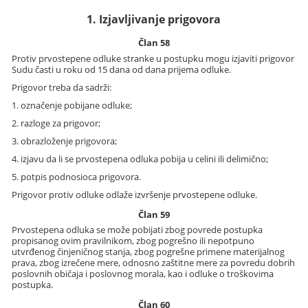
1. Izjavljivanje prigovora
Član 58
Protiv prvostepene odluke stranke u postupku mogu izjaviti prigovor
Sudu časti u roku od 15 dana od dana prijema odluke.
Prigovor treba da sadrži:
1. označenje pobijane odluke;
2. razloge za prigovor;
3. obrazloženje prigovora;
4. izjavu da li se prvostepena odluka pobija u celini ili delimično;
5. potpis podnosioca prigovora.
Prigovor protiv odluke odlaže izvršenje prvostepene odluke.
Član 59
Prvostepena odluka se može pobijati zbog povrede postupka
propisanog ovim pravilnikom, zbog pogrešno ili nepotpuno
utvrđenog činjeničnog stanja, zbog pogrešne primene materijalnog
prava, zbog izrečene mere, odnosno zaštitne mere za povredu dobrih
poslovnih običaja i poslovnog morala, kao i odluke o troškovima
postupka.
Član 60