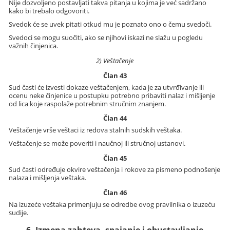
Nije dozvoljeno postavljati takva pitanja u kojima je već sadržano
kako bi trebalo odgovoriti.
Svedok će se uvek pitati otkud mu je poznato ono o čemu svedoči.
Svedoci se mogu suočiti, ako se njihovi iskazi ne slažu u pogledu
važnih činjenica.
2) Veštačenje
Član 43
Sud časti će izvesti dokaze veštačenjem, kada je za utvrđivanje ili
ocenu neke činjenice u postupku potrebno pribaviti nalaz i mišljenje
od lica koje raspolaže potrebnim stručnim znanjem.
Član 44
Veštačenje vrše veštaci iz redova stalnih sudskih veštaka.
Veštačenje se može poveriti i naučnoj ili stručnoj ustanovi.
Član 45
Sud časti određuje okvire veštačenja i rokove za pismeno podnošenje
nalaza i mišljenja veštaka.
Član 46
Na izuzeće veštaka primenjuju se odredbe ovog pravilnika o izuzeću
sudije.
6. Izmena zahteva, spajanje i obustavljanje