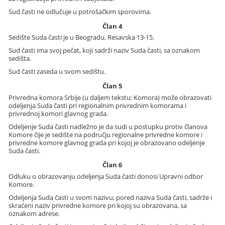
Sud časti ne odlučuje u potrošačkim sporovima.
Član 4
Sedište Suda časti je u Beogradu, Resavska 13-15.
Sud časti ima svoj pečat, koji sadrži naziv Suda časti, sa oznakom
sedišta.
Sud časti zaseda u svom sedištu.
Član 5
Privredna komora Srbije (u daljem tekstu: Komora) može obrazovati
odeljenja Suda časti pri regionalnim privrednim komorama i
privrednoj komori glavnog grada.
Odeljenje Suda časti nadležno je da sudi u postupku protiv članova
Komore čije je sedište na području regionalne privredne komore i
privredne komore glavnog grada pri kojoj je obrazovano odeljenje
Suda časti.
Član 6
Odluku o obrazovanju odeljenja Suda časti donosi Upravni odbor
Komore.
Odeljenja Suda časti u svom nazivu, pored naziva Suda časti, sadrže i
skraćeni naziv privredne komore pri kojoj su obrazovana, sa
oznakom adrese.