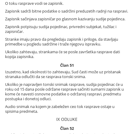
O toku rasprave vodi se zapisnik.
Zapisnik sadrži bitne podatke o sadržini preduzetih radnji na raspravi.
Zapisnik sačinjava zapisničar po glasnom kazivanju sudije pojedinca.
Zapisnik potpisuju sudija pojedinac, privredni subjekat, tužilac i
zapisničar.
Stranke imaju pravo da pregledaju zapisnik i priloge, da stavljaju
primedbe u pogledu sadržine i traže njegovu ispravku.
Ukoliko zahtevaju, strankama će se posle završetka rasprave dati
kopija zapisnika.
Član 51
Izuzetno, kad okolnosti to zahtevaju, Sud časti može uz pristanak
stranaka odlučiti da se rasprava tonski snima.
Ukoliko je napravljen tonski snimak rasprave, sudija pojedinac će u
roku od 15 dana posle održane rasprave sačiniti sumarni zapisnik u
kome će navesti osnovne podatke o održanoj raspravi, predmetu
postupka i donetoj odluci.
Audio snimak na kojem je zabeležen ceo tok rasprave ostaje u
spisima predmeta.
IX ODLUKE
Član 52