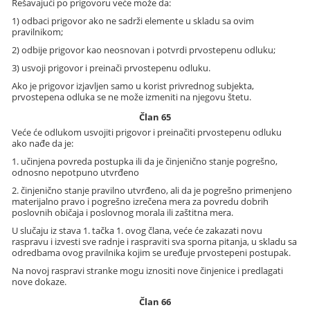
Rešavajući po prigovoru veće može da:
1) odbaci prigovor ako ne sadrži elemente u skladu sa ovim
pravilnikom;
2) odbije prigovor kao neosnovan i potvrdi prvostepenu odluku;
3) usvoji prigovor i preinači prvostepenu odluku.
Ako je prigovor izjavljen samo u korist privrednog subjekta,
prvostepena odluka se ne može izmeniti na njegovu štetu.
Član 65
Veće će odlukom usvojiti prigovor i preinačiti prvostepenu odluku
ako nađe da je:
1. učinjena povreda postupka ili da je činjenično stanje pogrešno,
odnosno nepotpuno utvrđeno
2. činjenično stanje pravilno utvrđeno, ali da je pogrešno primenjeno
materijalno pravo i pogrešno izrečena mera za povredu dobrih
poslovnih običaja i poslovnog morala ili zaštitna mera.
U slučaju iz stava 1. tačka 1. ovog člana, veće će zakazati novu
raspravu i izvesti sve radnje i raspraviti sva sporna pitanja, u skladu sa
odredbama ovog pravilnika kojim se uređuje prvostepeni postupak.
Na novoj raspravi stranke mogu iznositi nove činjenice i predlagati
nove dokaze.
Član 66