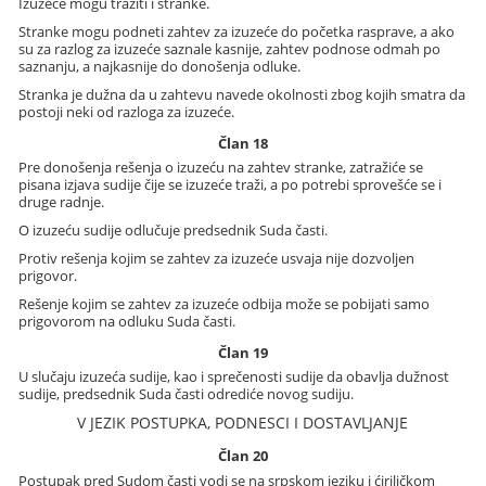
Izuzeće mogu tražiti i stranke.
Stranke mogu podneti zahtev za izuzeće do početka rasprave, a ako
su za razlog za izuzeće saznale kasnije, zahtev podnose odmah po
saznanju, a najkasnije do donošenja odluke.
Stranka je dužna da u zahtevu navede okolnosti zbog kojih smatra da
postoji neki od razloga za izuzeće.
Član 18
Pre donošenja rešenja o izuzeću na zahtev stranke, zatražiće se
pisana izjava sudije čije se izuzeće traži, a po potrebi sprovešće se i
druge radnje.
O izuzeću sudije odlučuje predsednik Suda časti.
Protiv rešenja kojim se zahtev za izuzeće usvaja nije dozvoljen
prigovor.
Rešenje kojim se zahtev za izuzeće odbija može se pobijati samo
prigovorom na odluku Suda časti.
Član 19
U slučaju izuzeća sudije, kao i sprečenosti sudije da obavlja dužnost
sudije, predsednik Suda časti odrediće novog sudiju.
V JEZIK POSTUPKA, PODNESCI I DOSTAVLJANJE
Član 20
Postupak pred Sudom časti vodi se na srpskom jeziku i ćiriličkom