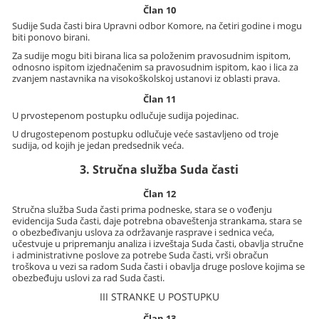
Član 10
Sudije Suda časti bira Upravni odbor Komore, na četiri godine i mogu
biti ponovo birani.
Za sudije mogu biti birana lica sa položenim pravosudnim ispitom,
odnosno ispitom izjednačenim sa pravosudnim ispitom, kao i lica za
zvanjem nastavnika na visokoškolskoj ustanovi iz oblasti prava.
Član 11
U prvostepenom postupku odlučuje sudija pojedinac.
U drugostepenom postupku odlučuje veće sastavljeno od troje
sudija, od kojih je jedan predsednik veća.
3. Stručna služba Suda časti
Član 12
Stručna služba Suda časti prima podneske, stara se o vođenju
evidencija Suda časti, daje potrebna obaveštenja strankama, stara se
o obezbeđivanju uslova za održavanje rasprave i sednica veća,
učestvuje u pripremanju analiza i izveštaja Suda časti, obavlja stručne
i administrativne poslove za potrebe Suda časti, vrši obračun
troškova u vezi sa radom Suda časti i obavlja druge poslove kojima se
obezbeđuju uslovi za rad Suda časti.
III STRANKE U POSTUPKU
Član 13