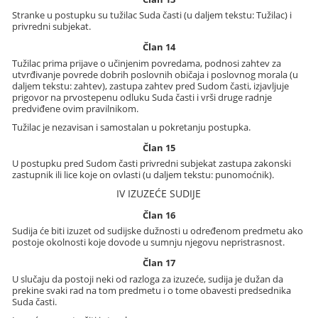
Stranke u postupku su tužilac Suda časti (u daljem tekstu: Tužilac) i
privredni subjekat.
Član 14
Tužilac prima prijave o učinjenim povredama, podnosi zahtev za
utvrđivanje povrede dobrih poslovnih običaja i poslovnog morala (u
daljem tekstu: zahtev), zastupa zahtev pred Sudom časti, izjavljuje
prigovor na prvostepenu odluku Suda časti i vrši druge radnje
predviđene ovim pravilnikom.
Tužilac je nezavisan i samostalan u pokretanju postupka.
Član 15
U postupku pred Sudom časti privredni subjekat zastupa zakonski
zastupnik ili lice koje on ovlasti (u daljem tekstu: punomoćnik).
IV IZUZEĆE SUDIJE
Član 16
Sudija će biti izuzet od sudijske dužnosti u određenom predmetu ako
postoje okolnosti koje dovode u sumnju njegovu nepristrasnost.
Član 17
U slučaju da postoji neki od razloga za izuzeće, sudija je dužan da
prekine svaki rad na tom predmetu i o tome obavesti predsednika
Suda časti.