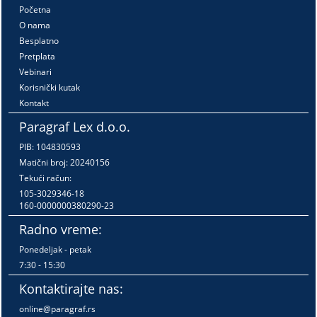
Početna
O nama
Besplatno
Pretplata
Vebinari
Korisnički kutak
Kontakt
Paragraf Lex d.o.o.
PIB: 104830593
Matični broj: 20240156
Tekući račun:
105-3029346-18
160-0000000380290-23
Radno vreme:
Ponedeljak - petak
7:30 - 15:30
Kontaktirajte nas:
online@paragraf.rs