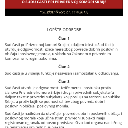
O SUDU ČASTI PRI PRIVREDNOJ KOMORI SRBIJE
("Sl. glasnik RS", br. 114/2017)
I OPŠTE ODREDBE
Član 1
Sud časti pri Privrednoj komori Srbije (u daljem tekstu: Sud časti)
utvrđuje odgovornost i izriče mere zbog povrede dobrih poslovnih
običaja i poslovnog morala, u skladu sa Zakonom o privrednim
komorama i drugim zakonima.
Član 2
Sud časti je u vršenju funkcije nezavisan i samostalan u odlučivanju.
Član 3
Sud časti utvrđuje odgovornost i izriče mere u postupku protiv
članova Privredne komore Srbije i drugih privrednih subjekata (u
daljem tekstu: privredni subjekat), koji posluju na teritoriji Republike
Srbije, a protiv kojih se podnosi zahtev zbog povreda dobrih
poslovnih običaja i poslovnog morala.
Sud časti je nadležan da utvrđuje i povrede dobrih poslovnih običaja i
poslovnog morala koje učine strani privredni subjekti imaju
registrovan ogranak, odnosno predstavništvo kod organa nadležnog
za registraciju privrednih subjekata.