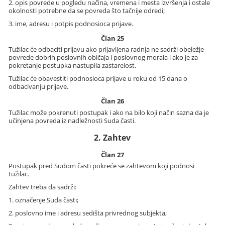
2. opis povrede u pogledu načina, vremena i mesta izvršenja i ostale
okolnosti potrebne da se povreda što tačnije odredi;
3. ime, adresu i potpis podnosioca prijave.
Član 25
Tužilac će odbaciti prijavu ako prijavljena radnja ne sadrži obeležje
povrede dobrih poslovnih običaja i poslovnog morala i ako je za
pokretanje postupka nastupila zastarelost.
Tužilac će obavestiti podnosioca prijave u roku od 15 dana o
odbacivanju prijave.
Član 26
Tužilac može pokrenuti postupak i ako na bilo koji način sazna da je
učinjena povreda iz nadležnosti Suda časti.
2. Zahtev
Član 27
Postupak pred Sudom časti pokreće se zahtevom koji podnosi
tužilac.
Zahtev treba da sadrži:
1. označenje Suda časti;
2. poslovno ime i adresu sedišta privrednog subjekta;