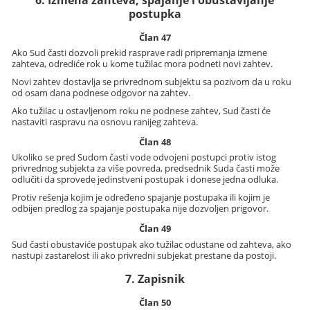
postupka
Član 47
Ako Sud časti dozvoli prekid rasprave radi pripremanja izmene
zahteva, odrediće rok u kome tužilac mora podneti novi zahtev.
Novi zahtev dostavlja se privrednom subjektu sa pozivom da u roku
od osam dana podnese odgovor na zahtev.
Ako tužilac u ostavljenom roku ne podnese zahtev, Sud časti će
nastaviti raspravu na osnovu ranijeg zahteva.
Član 48
Ukoliko se pred Sudom časti vode odvojeni postupci protiv istog
privrednog subjekta za više povreda, predsednik Suda časti može
odlučiti da sprovede jedinstveni postupak i donese jedna odluka.
Protiv rešenja kojim je određeno spajanje postupaka ili kojim je
odbijen predlog za spajanje postupaka nije dozvoljen prigovor.
Član 49
Sud časti obustaviće postupak ako tužilac odustane od zahteva, ako
nastupi zastarelost ili ako privredni subjekat prestane da postoji.
7. Zapisnik
Član 50