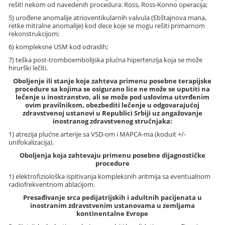
rešiti nekom od navedenih procedura: Ross, Ross-Konno operacija;
5) urođene anomalije atrioventikularnih valvula (Ebštajnova mana,
retke mitralne anomalije) kod dece koje se mogu rešiti primarnom
rekonstrukcijom;
6) kompleksne USM kod odraslih;
7) teška post-tromboembolijska plućna hipertenzija koja se može
hirurški lečiti.
Oboljenje ili stanje koje zahteva primenu posebne terapijske
procedure sa kojima se osigurano lice ne može se uputiti na
lečenje u inostranstvo, ali se može pod uslovima utvrđenim
ovim pravilnikom, obezbediti lečenje u odgovarajućoj
zdravstvenoj ustanovi u Republici Srbiji uz angažovanje
inostranog zdravstvenog stručnjaka:
1) atrezija plućne arterije sa VSD-om i MAPCA-ma (koduit +/-
unifokalizacija).
Oboljenja koja zahtevaju primenu posebne dijagnostičke
procedure
1) elektrofiziološka ispitivanja kompleksnih aritmija sa eventualnom
radiofrekventnom ablacijom.
Presađivanje srca pedijatrijskih i adultnih pacijenata u
inostranim zdravstvenim ustanovama u zemljama
kontinentalne Evrope