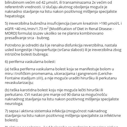
bilirubinom većim od 42 μmol/L ili transaminazama 2x većim od
referentnih vrednosti. U slučaju akutnog oboljenja moguće je
naknadno stavljanje na listu nakon pozitivnog mišljenja specijaliste
hepatologa;
5) ireverzibilna bubrežna insuficijencija (serum kreatinin >190 μmol/L i
2
eGFR <40 mL/min/1.73 m
[Modification of Diet in Renal Disease -
MDRD] formula) izuzev ukoliko se ne planira kombinovano
presađivanje srca - bubreg.
Potrebno je odrediti da li je renalna disfunkcija reverzibilna, nastala
usled kongestije i hipoperfuzije (srčana slabost) ili je ireverzibilna zbog
intrizične bolesti bubrega;
6) periferna vaskularna bolest:
(a) teška periferna vaskularna bolest koja se manifestuje bolom u
miru i trofičkim promenama, ulceracijama i gangrenom (Leriche-
Fontaine stadijum ≥III), a nije moguće uraditi hiruršku ili perkutanu
revaskularizaciju;
(b) teška karotidna bolest koju nije moguće lečiti hirurški ili
perkutano. CVI nastao pre manje od 90 dana sa mogućnošću
naknadnog stavljanja na listu nakon pozitivnog mišljenja specijaliste
neurologa;
7) sepsa i aktivna sistemska infekcija (mogućnost naknadnog
stavljanja na listu nakon pozitivnog mišljenja specijaliste za infektivne
bolesti);