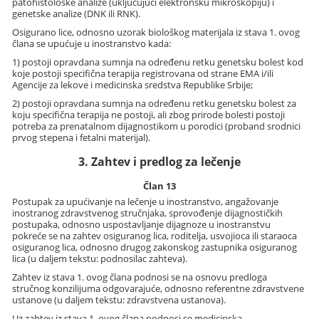
patohistološke analize (uključujući elektronsku mikroskopiju) i
genetske analize (DNK ili RNK).
Osigurano lice, odnosno uzorak biološkog materijala iz stava 1. ovog
člana se upućuje u inostranstvo kada:
1) postoji opravdana sumnja na određenu retku genetsku bolest kod
koje postoji specifična terapija registrovana od strane EMA i/ili
Agencije za lekove i medicinska sredstva Republike Srbije;
2) postoji opravdana sumnja na određenu retku genetsku bolest za
koju specifična terapija ne postoji, ali zbog prirode bolesti postoji
potreba za prenatalnom dijagnostikom u porodici (proband srodnici
prvog stepena i fetalni materijal).
3. Zahtev i predlog za lečenje
Član 13
Postupak za upućivanje na lečenje u inostranstvo, angažovanje
inostranog zdravstvenog stručnjaka, sprovođenje dijagnostičkih
postupaka, odnosno uspostavljanje dijagnoze u inostranstvu
pokreće se na zahtev osiguranog lica, roditelja, usvojioca ili staraoca
osiguranog lica, odnosno drugog zakonskog zastupnika osiguranog
lica (u daljem tekstu: podnosilac zahteva).
Zahtev iz stava 1. ovog člana podnosi se na osnovu predloga
stručnog konzilijuma odgovarajuće, odnosno referentne zdravstvene
ustanove (u daljem tekstu: zdravstvena ustanova).
Uz zahtev iz stava 1. ovog člana podnosi se medicinska