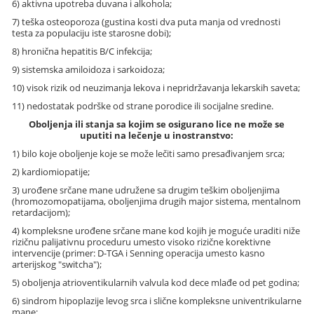
6) aktivna upotreba duvana i alkohola;
7) teška osteoporoza (gustina kosti dva puta manja od vrednosti
testa za populaciju iste starosne dobi);
8) hronična hepatitis B/C infekcija;
9) sistemska amiloidoza i sarkoidoza;
10) visok rizik od neuzimanja lekova i nepridržavanja lekarskih saveta;
11) nedostatak podrške od strane porodice ili socijalne sredine.
Oboljenja ili stanja sa kojim se osigurano lice ne može se
uputiti na lečenje u inostranstvo:
1) bilo koje oboljenje koje se može lečiti samo presađivanjem srca;
2) kardiomiopatije;
3) urođene srčane mane udružene sa drugim teškim oboljenjima
(hromozomopatijama, oboljenjima drugih major sistema, mentalnom
retardacijom);
4) kompleksne urođene srčane mane kod kojih je moguće uraditi niže
rizičnu palijativnu proceduru umesto visoko rizične korektivne
intervencije (primer: D-TGA i Senning operacija umesto kasno
arterijskog "switcha");
5) oboljenja atrioventikularnih valvula kod dece mlađe od pet godina;
6) sindrom hipoplazije levog srca i slične kompleksne univentrikularne
mane;