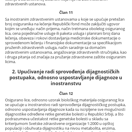
zdravstvenih ustanova.
Član 11
Sa inostranim zdravstvenim ustanovama u koje se upućuje pretežan
broj osiguranika na lečenje Republički fond može zaključiti ugovor
kojim se uređuju: način prijema, način tretmana obolelog osiguranog
lica, cena pojedinačne usluge ili paketa usluga i planirani broj dana
lečenja, obaveza i rokovi dostavljanja medicinske dokumentacije o
sprovedenom lečenju i finansijske dokumentacije sa specifikacijom
pruženih zdravstvenih usluga, način saradnje sa domaćim
zdravstvenim ustanovama, angažovanje zdravstvenih stručnjaka, kao
i druga pitanja od značaja za pružanje zdravstvene zaštite osiguranim
licima.
2. Upućivanje radi sprovođenja dijagnostičkih
postupaka, odnosno uspostavljanje dijagnoze u
inostranstvu
Član 12
Osigurano lice, odnosno uzorak biološkog materijala osiguranog lica
se upućuje u inostranstvo radi sprovođenja dijagnostičkog postupka,
odnosno uspostavljanja dijagnoze kada su iscrpljene sve mogućnosti
dijagnostike određene retke genetske bolesti u Republici Srbiji, a što
podrazumeva učestalost retke genetske bolesti u skladu sa
kriterijumom Svetske zdravstvene organizacije 1:2000 u opštoj
populaciji i obuhvata dijagnostiku na nivou metabolita, enzima,