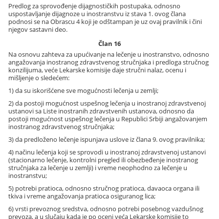
Predlog za sprovođenje dijagnostičkih postupaka, odnosno
uspostavljanje dijagnoze u inostranstvu iz stava 1. ovog člana
podnosi se na Obrascu 4 koji je odštampan je uz ovaj pravilnik i čini
njegov sastavni deo.
Član 16
Na osnovu zahteva za upućivanje na lečenje u inostranstvo, odnosno
angažovanja inostranog zdravstvenog stručnjaka i predloga stručnog
konzilijuma, veće Lekarske komisije daje stručni nalaz, ocenu i
mišljenje o sledećem:
1) da su iskorišćene sve mogućnosti lečenja u zemlji;
2) da postoji mogućnost uspešnog lečenja u inostranoj zdravstvenoj
ustanovi sa Liste inostranih zdravstvenih ustanova, odnosno da
postoji mogućnost uspešnog lečenja u Republici Srbiji angažovanjem
inostranog zdravstvenog stručnjaka;
3) da predloženo lečenje ispunjava uslove iz člana 9. ovog pravilnika;
4) načinu lečenja koji se sprovodi u inostranoj zdravstvenoj ustanovi
(stacionarno lečenje, kontrolni pregled ili obezbeđenje inostranog
stručnjaka za lečenje u zemlji) i vreme neophodno za lečenje u
inostranstvu;
5) potrebi pratioca, odnosno stručnog pratioca, davaoca organa ili
tkiva i vreme angažovanja pratioca osiguranog lica;
6) vrsti prevoznog sredstva, odnosno potrebi posebnog vazdušnog
prevoza, a u slučaju kada je po oceni veća Lekarske komisije to