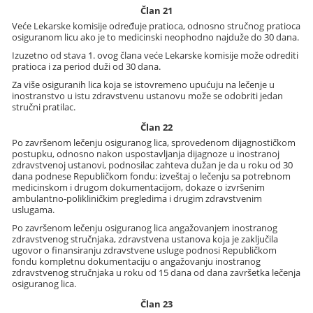
Član 21
Veće Lekarske komisije određuje pratioca, odnosno stručnog pratioca
osiguranom licu ako je to medicinski neophodno najduže do 30 dana.
Izuzetno od stava 1. ovog člana veće Lekarske komisije može odrediti
pratioca i za period duži od 30 dana.
Za više osiguranih lica koja se istovremeno upućuju na lečenje u
inostranstvo u istu zdravstvenu ustanovu može se odobriti jedan
stručni pratilac.
Član 22
Po završenom lečenju osiguranog lica, sprovedenom dijagnostičkom
postupku, odnosno nakon uspostavljanja dijagnoze u inostranoj
zdravstvenoj ustanovi, podnosilac zahteva dužan je da u roku od 30
dana podnese Republičkom fondu: izveštaj o lečenju sa potrebnom
medicinskom i drugom dokumentacijom, dokaze o izvršenim
ambulantno-polikliničkim pregledima i drugim zdravstvenim
uslugama.
Po završenom lečenju osiguranog lica angažovanjem inostranog
zdravstvenog stručnjaka, zdravstvena ustanova koja je zaključila
ugovor o finansiranju zdravstvene usluge podnosi Republičkom
fondu kompletnu dokumentaciju o angažovanju inostranog
zdravstvenog stručnjaka u roku od 15 dana od dana završetka lečenja
osiguranog lica.
Član 23