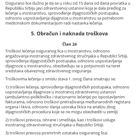
Osigurano lice dužno je da se u roku od 15 dana od dana povratka u
Republiku Srbiju javi zdravstvenoj ustanovi koja je dala predlog za
lečenje u inostranstvo, sprovođenje dijagnostičkih postupaka,
odnosno uspostavljanja dijagnoze u inostranstvu sa potrebnom
medicinskom dokumentacijom radi nastavka lečenja.
5. Obračun i naknada troškova
Član 24
Troškovi lečenja osiguranog lica u inostranstvu, odnosno
angažovanja inostranog zdravstvenog stručnjaka u Republici Srbiji,
sprovođenja dijagnostičkih postupaka, odnosno uspostavljanja
dijagnoze u inostranstvu, obezbeđuju se u potpunosti na teret
sredstava obaveznog zdravstvenog osiguranja.
Troškovima lečenja u smislu stava 1. ovog člana smatraju se:
1) troškovi lečenja, sprovođenja dijagnostičkih postupaka, odnosno
uspostavljanja dijagnoze u inostranoj zdravstvenoj ustanovi
(ambulantno-polikliničko i stacionarno lečenje) po ispostavljenim
fakturama, odnosno troškovi pretraživanja međunarodnih registara
organa i tkiva, odnosno slanja uzoraka tkiva na analizu zbog
dijagnostičkih procedura koje se ne mogu obezbediti u zemlji;
2) troškovi prevoza, ishrane i smeštaja, kao i troškovi usluge
inostranog zdravstvenog stručnjaka u Republici Srbiji;
3) troškovi prevoza posmrtnih ostataka osiguranog lica;