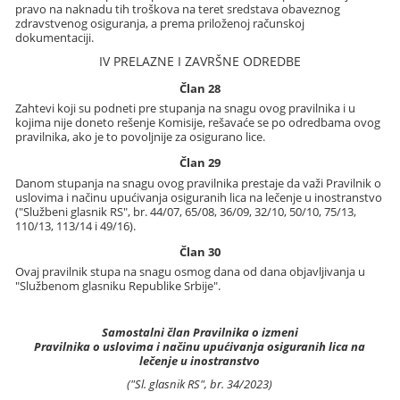
pravo na naknadu tih troškova na teret sredstava obaveznog
zdravstvenog osiguranja, a prema priloženoj računskoj
dokumentaciji.
IV PRELAZNE I ZAVRŠNE ODREDBE
Član 28
Zahtevi koji su podneti pre stupanja na snagu ovog pravilnika i u
kojima nije doneto rešenje Komisije, rešavaće se po odredbama ovog
pravilnika, ako je to povoljnije za osigurano lice.
Član 29
Danom stupanja na snagu ovog pravilnika prestaje da važi Pravilnik o
uslovima i načinu upućivanja osiguranih lica na lečenje u inostranstvo
("Službeni glasnik RS", br. 44/07, 65/08, 36/09, 32/10, 50/10, 75/13,
110/13, 113/14 i 49/16).
Član 30
Ovaj pravilnik stupa na snagu osmog dana od dana objavljivanja u
"Službenom glasniku Republike Srbije".
Samostalni član Pravilnika o izmeni
Pravilnika o uslovima i načinu upućivanja osiguranih lica na
lečenje u inostranstvo
("Sl. glasnik RS", br. 34/2023)