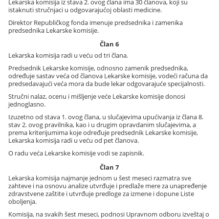
Lekarska komisija iz stava 2. ovog člana ima 30 članova, koji su
istaknuti stručnjaci u odgovarajućoj oblasti medicine.
Direktor Republičkog fonda imenuje predsednika i zamenika
predsednika Lekarske komisije.
Član 6
Lekarska komisija radi u veću od tri člana.
Predsednik Lekarske komisije, odnosno zamenik predsednika,
određuje sastav veća od članova Lekarske komisije, vodeći računa da
predsedavajući veća mora da bude lekar odgovarajuće specijalnosti.
Stručni nalaz, ocenu i mišljenje veće Lekarske komisije donosi
jednoglasno.
Izuzetno od stava 1. ovog člana, u slučajevima upućivanja iz člana 8.
stav 2. ovog pravilnika, kao i u drugim opravdanim slučajevima, a
prema kriterijumima koje određuje predsednik Lekarske komisije,
Lekarska komisija radi u veću od pet članova.
O radu veća Lekarske komisije vodi se zapisnik.
Član 7
Lekarska komisija najmanje jednom u šest meseci razmatra sve
zahteve i na osnovu analize utvrđuje i predlaže mere za unapređenje
zdravstvene zaštite i utvrđuje predloge za izmene i dopune Liste
oboljenja.
Komisija, na svakih šest meseci, podnosi Upravnom odboru izveštaj o