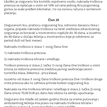
Ukoliko je osigurano lice koristilo sopstveno vozilo, naknada troškova
prevoza se isplaćuje u visini od 10% od cene jednog litra pogonskog
goriva za svaki pređeni kilometar, i to na osnovu računa o izvršenom
plaćanju.
Član 25
Osiguranom licu, pratiocu osiguranog lica, odnosno davaocu tkiva i
organa, pripada naknada troškova na teret sredstava zdravstvenog
osiguranja za boravak u inostranstvu najduže do 30 dana, a izuzetno
do 60 dana u slučaju lečenja u inostranstvu koje je odobreno za
period duži od šest meseci.
Naknadu troškova iz stava 1. ovog člana čine:
1) naknada troškova prevoza;
2) naknada troškova ishrane i smeštaja.
Troškovi prevoza iz stava 2. tačka 1) ovog člana čine troškovi u visini
iznosa za redovna prevozna sredstva javnog saobraćaja (avion -
turistička klasa, železnica - prva klasa).
Izuzetno od stava 3. ovog člana troškovi prevoza čine i troškovi druge
vrste prevoza ako to zahteva priroda bolesti osiguranog lica.
Naknada na ime troškova ishrane i smeštaja iz stava 2. tačka 2) ovog
člana iznosi 70,00 EUR po danu bez obzira na zemlju upućivanja.
Osigurano lice mlađe od sedam godina života za vreme putovanja i
ambulantnog lečenja ima pravo na naknadu troškova ishrane i
smeštaja iz stava 5. ovog pravilnika u visini od 50%.