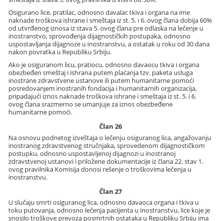
Osigurano lice, pratilac, odnosno davalac tkiva i organa na ime
naknade troškova ishrane i smeštaja iz st. 5. i 6. ovog člana dobija 60%
od utvrđenog iznosa iz stava 5. ovog člana pre odlaska na lečenje u
inostranstvo, sprovođenja dijagnostičkih postupaka, odnosno
uspostavljanja dijagnoze u inostranstvu, a ostatak u roku od 30 dana
nakon povratka u Republiku Srbiju.
Ako je osiguranom licu, pratiocu, odnosno davaocu tkiva i organa
obezbeđen smeštaj i ishrana putem plaćanja tzv. paketa usluga
inostrane zdravstvene ustanove ili putem humanitarne pomoći
posredovanjem inostranih fondacija i humanitarnih organizacija,
pripadajući iznos naknade troškova ishrane i smeštaja iz st. 5. i 6.
ovog člana srazmerno se umanjuje za iznos obezbeđene
humanitarne pomoći.
Član 26
Na osnovu podnetog izveštaja o lečenju osiguranog lica, angažovanju
inostranog zdravstvenog stručnjaka, sprovedenom dijagnostičkom
postupku, odnosno uspostavljenoj dijagnozi u inostranoj
zdravstvenoj ustanovi i priložene dokumentacije iz člana 22. stav 1.
ovog pravilnika Komisija donosi rešenje o troškovima lečenja u
inostranstvu.
Član 27
U slučaju smrti osiguranog lica, odnosno davaoca organa i tkiva u
toku putovanja, odnosno lečenja pacijenta u inostranstvu, lice koje je
snosilo troškove prevoza posmrtnih ostataka u Republiku Srbiju ima