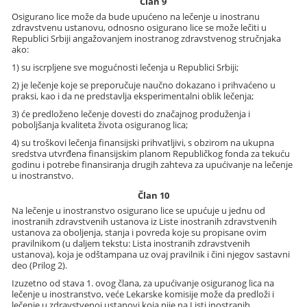
Član 9
Osigurano lice može da bude upućeno na lečenje u inostranu
zdravstvenu ustanovu, odnosno osigurano lice se može lečiti u
Republici Srbiji angažovanjem inostranog zdravstvenog stručnjaka
ako:
1) su iscrpljene sve mogućnosti lečenja u Republici Srbiji;
2) je lečenje koje se preporučuje naučno dokazano i prihvaćeno u
praksi, kao i da ne predstavlja eksperimentalni oblik lečenja;
3) će predloženo lečenje dovesti do značajnog produženja i
poboljšanja kvaliteta života osiguranog lica;
4) su troškovi lečenja finansijski prihvatljivi, s obzirom na ukupna
sredstva utvrđena finansijskim planom Republičkog fonda za tekuću
godinu i potrebe finansiranja drugih zahteva za upućivanje na lečenje
u inostranstvo.
Član 10
Na lečenje u inostranstvo osigurano lice se upućuje u jednu od
inostranih zdravstvenih ustanova iz Liste inostranih zdravstvenih
ustanova za oboljenja, stanja i povreda koje su propisane ovim
pravilnikom (u daljem tekstu: Lista inostranih zdravstvenih
ustanova), koja je odštampana uz ovaj pravilnik i čini njegov sastavni
deo (Prilog 2).
Izuzetno od stava 1. ovog člana, za upućivanje osiguranog lica na
lečenje u inostranstvo, veće Lekarske komisije može da predloži i
lečenje u zdravstvenoj ustanovi koja nije na Listi inostranih