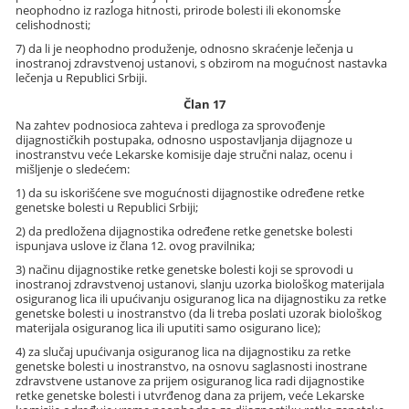
neophodno iz razloga hitnosti, prirode bolesti ili ekonomske
celishodnosti;
7) da li je neophodno produženje, odnosno skraćenje lečenja u
inostranoj zdravstvenoj ustanovi, s obzirom na mogućnost nastavka
lečenja u Republici Srbiji.
Član 17
Na zahtev podnosioca zahteva i predloga za sprovođenje
dijagnostičkih postupaka, odnosno uspostavljanja dijagnoze u
inostranstvu veće Lekarske komisije daje stručni nalaz, ocenu i
mišljenje o sledećem:
1) da su iskorišćene sve mogućnosti dijagnostike određene retke
genetske bolesti u Republici Srbiji;
2) da predložena dijagnostika određene retke genetske bolesti
ispunjava uslove iz člana 12. ovog pravilnika;
3) načinu dijagnostike retke genetske bolesti koji se sprovodi u
inostranoj zdravstvenoj ustanovi, slanju uzorka biološkog materijala
osiguranog lica ili upućivanju osiguranog lica na dijagnostiku za retke
genetske bolesti u inostranstvo (da li treba poslati uzorak biološkog
materijala osiguranog lica ili uputiti samo osigurano lice);
4) za slučaj upućivanja osiguranog lica na dijagnostiku za retke
genetske bolesti u inostranstvo, na osnovu saglasnosti inostrane
zdravstvene ustanove za prijem osiguranog lica radi dijagnostike
retke genetske bolesti i utvrđenog dana za prijem, veće Lekarske