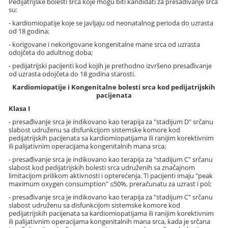
Pedijatrijske bolesti srca koje mogu biti kandidati za presađivanje srca
su:
- kardiomiopatije koje se javljaju od neonatalnog perioda do uzrasta
od 18 godina;
- korigovane i nekorigovane kongenitalne mane srca od uzrasta
odojčeta do adultnog doba;
- pedijatrijski pacijenti kod kojih je prethodno izvršeno presađivanje
od uzrasta odojčeta do 18 godina starosti.
Kardiomiopatije i Kongenitalne bolesti srca kod pedijatrijskih
pacijenata
Klasa I
- presađivanje srca je indikovano kao terapija za "stadijum D" srčanu
slabost udruženu sa disfunkcijom sistemske komore kod
pedijatrijskih pacijenata sa kardiomiopatijama ili ranijim korektivnim
ili palijativnim operacijama kongenitalnih mana srca;
- presađivanje srca je indikovano kao terapija za "stadijum C" srčanu
slabost kod pedijatrijskih bolesti srca udruženih sa značajnom
limitacijom prilikom aktivnosti i opterećenja. Ti pacijenti imaju "peak
maximum oxygen consumption" ≤50%, preračunatu za uzrast i pol;
- presađivanje srca je indikovano kao terapija za "stadijum C" srčanu
slabost udruženu sa disfunkcijom sistemske komore kod
pedijatrijskih pacijenata sa kardiomiopatijama ili ranijim korektivnim
ili palijativnim operacijama kongenitalnih mana srca, kada je srčana