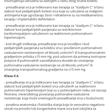
insuficijencija udružena sa zastojem u rastu zbog srčane bolesti;
- presađivanje srca je indikovano kao terapija za "stadijum C" srčanu
slabost kod pedijatrijskih bolesti srca koje su udružene sa malignim
aritmijama koje ugrožavaju život i refrakterne su na medikamentnu
terapiju i implantabilni defibrilator;
- presađivanje srca je indikovano kao terapija za "stadijum C" srčanu
slabost kod pedijatrijskih pacijenata sa restriktivnom
kardiomiopatijom udruženom sa reaktivnom pulmonalnom
hipertenzijom;
- kod drugih indikacija, presađivanje srca je izvodljivo i kod
pedijatrijskih pacijenata sa bolešću srca i povišenom pulmonalnom
2
vaskularnom rezistencijom ≥6 Woods units/m
/ ili transpulmonalnim
gradijentom pritiska ≥15 mm Hg, pod uslovom da primena inotropne
potpore ili pulmonalnih vazodilatatora dovede do smanjenja
2
pulmonalne vaskularne rezistencije na ≤6 Woods units/m
ili
smanjenja transpulmonalnog gradijenta na ≤15 mm Hg.
Klasa II A
- presađivanje srca je indikovano kao terapija za "stadijum C" srčanu
slabost kod pedijatrijskih bolesti srca udruženih sa reaktivnom
pulmonalnom hipertenzijom koji su u potencijalnom riziku od razvoja
fiksirane, ireverzibilnog povećanja pulmonalne vaskularne
rezistencije, koja može onemogućiti presađivanje srca u budućnosti;
- posebna anatomska i fiziološka stanja koja će verovatno negativno
uticati na prirodni tok kongenitalne mane srca kod odojčeta sa