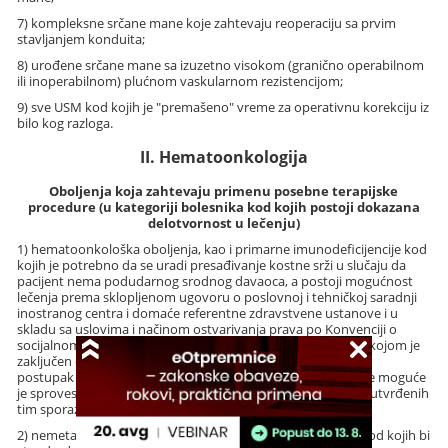
7) kompleksne srčane mane koje zahtevaju reoperaciju sa prvim
stavljanjem konduita;
8) urođene srčane mane sa izuzetno visokom (granično operabilnom
ili inoperabilnom) plućnom vaskularnom rezistencijom;
9) sve USM kod kojih je "premašeno" vreme za operativnu korekciju iz
bilo kog razloga.
II. Hematoonkologija
Oboljenja koja zahtevaju primenu posebne terapijske
procedure (u kategoriji bolesnika kod kojih postoji dokazana
delotvornost u lečenju)
1) hematoonkološka oboljenja, kao i primarne imunodeficijencije kod
kojih je potrebno da se uradi presađivanje kostne srži u slučaju da
pacijent nema podudarnog srodnog davaoca, a postoji mogućnost
lečenja prema sklopljenom ugovoru o poslovnoj i tehničkoj saradnji
inostranog centra i domaće referentne zdravstvene ustanove i u
skladu sa uslovima i načinom ostvarivanja prava po Konvenciji o
socijalnom osiguranju sa Italijom, odnosno drugoj zemlji sa kojom je
zaključen odgovarajući sporazum o socijalnom osiguranju, a
postupak lečenja uz prethodnu saglasnost inostrane bolnice moguće
je sprovesti primenom instrumenata (propisanih obrazaca) utvrđenih
tim sporazumom;
2) nemetastatski tumori lica u fazi rasta i razvoja pacijenta kod kojih bi