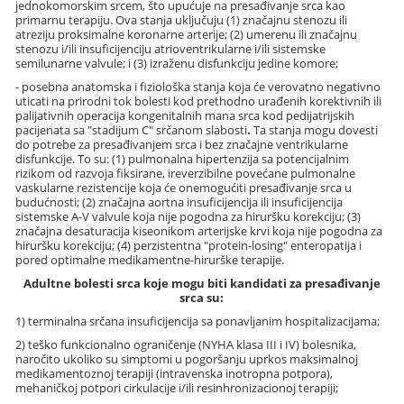
jednokomorskim srcem, što upućuje na presađivanje srca kao
primarnu terapiju. Ova stanja uključuju (1) značajnu stenozu ili
atreziju proksimalne koronarne arterije; (2) umerenu ili značajnu
stenozu i/ili insuficijenciju atrioventrikularne i/ili sistemske
semilunarne valvule; i (3) izraženu disfunkciju jedine komore;
- posebna anatomska i fiziološka stanja koja će verovatno negativno
uticati na prirodni tok bolesti kod prethodno urađenih korektivnih ili
palijativnih operacija kongenitalnih mana srca kod pedijatrijskih
pacijenata sa "stadijum C" srčanom slabosti
.
Ta stanja mogu dovesti
do potrebe za presađivanjem srca i bez značajne ventrikularne
disfunkcije. To su: (1) pulmonalna hipertenzija sa potencijalnim
rizikom od razvoja fiksirane, ireverzibilne povećane pulmonalne
vaskularne rezistencije koja će onemogućiti presađivanje srca u
budućnosti; (2) značajna aortna insuficijencija ili insuficijencija
sistemske A-V valvule koja nije pogodna za hiruršku korekciju; (3)
značajna desaturacija kiseonikom arterijske krvi koja nije pogodna za
hiruršku korekciju; (4) perzistentna "protein-losing" enteropatija i
pored optimalne medikamentne-hirurške terapije.
Adultne bolesti srca koje mogu biti kandidati za presađivanje
srca su:
1) terminalna srčana insuficijencija sa ponavljanim hospitalizacijama;
2) teško funkcionalno ograničenje (NYHA klasa III i IV) bolesnika,
naročito ukoliko su simptomi u pogoršanju uprkos maksimalnoj
medikamentoznoj terapiji (intravenska inotropna potpora),
mehaničkoj potpori cirkulacije i/ili resinhronizacionoj terapiji;