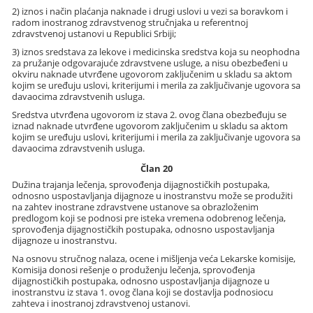
2) iznos i način plaćanja naknade i drugi uslovi u vezi sa boravkom i
radom inostranog zdravstvenog stručnjaka u referentnoj
zdravstvenoj ustanovi u Republici Srbiji;
3) iznos sredstava za lekove i medicinska sredstva koja su neophodna
za pružanje odgovarajuće zdravstvene usluge, a nisu obezbeđeni u
okviru naknade utvrđene ugovorom zaključenim u skladu sa aktom
kojim se uređuju uslovi, kriterijumi i merila za zaključivanje ugovora sa
davaocima zdravstvenih usluga.
Sredstva utvrđena ugovorom iz stava 2. ovog člana obezbeđuju se
iznad naknade utvrđene ugovorom zaključenim u skladu sa aktom
kojim se uređuju uslovi, kriterijumi i merila za zaključivanje ugovora sa
davaocima zdravstvenih usluga.
Član 20
Dužina trajanja lečenja, sprovođenja dijagnostičkih postupaka,
odnosno uspostavljanja dijagnoze u inostranstvu može se produžiti
na zahtev inostrane zdravstvene ustanove sa obrazloženim
predlogom koji se podnosi pre isteka vremena odobrenog lečenja,
sprovođenja dijagnostičkih postupaka, odnosno uspostavljanja
dijagnoze u inostranstvu.
Na osnovu stručnog nalaza, ocene i mišljenja veća Lekarske komisije,
Komisija donosi rešenje o produženju lečenja, sprovođenja
dijagnostičkih postupaka, odnosno uspostavljanja dijagnoze u
inostranstvu iz stava 1. ovog člana koji se dostavlja podnosiocu
zahteva i inostranoj zdravstvenoj ustanovi.