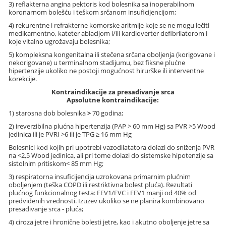
3) reflakterna angina pektoris kod bolesnika sa inoperabilnom
koronarnom bolešću i teškom srčanom insuficijencijom;
4) rekurentne i refrakterne komorske aritmije koje se ne mogu lečiti
medikamentno, kateter ablacijom i/ili kardioverter defibrilatorom i
koje vitalno ugrožavaju bolesnika;
5) kompleksna kongenitalna ili stečena srčana oboljenja (korigovane i
nekorigovane) u terminalnom stadijumu, bez fiksne plućne
hipertenzije ukoliko ne postoji mogućnost hirurške ili interventne
korekcije.
Kontraindikacije za presađivanje srca
Apsolutne kontraindikacije:
1) starosna dob bolesnika
>
70 godina;
2) ireverzibilna plućna hipertenzija (PAP > 60 mm Hg) sa PVR >5 Wood
jedinica ili je PVRI >6 ili je TPG ≥ 16 mm Hg
Bolesnici kod kojih pri upotrebi vazodilatatora dolazi do sniženja PVR
na <2,5 Wood jedinica, ali pri tome dolazi do sistemske hipotenzije sa
sistolnim pritiskom< 85 mm Hg;
3) respiratorna insuficijencija uzrokovana primarnim plućnim
oboljenjem (teška COPD ili restriktivna bolest pluća). Rezultati
plućnog funkcionalnog testa: FEV1/FVC i FEV1 manji od 40% od
predviđenih vrednosti. Izuzev ukoliko se ne planira kombinovano
presađivanje srca - pluća;
4) ciroza jetre i hronične bolesti jetre, kao i akutno oboljenje jetre sa