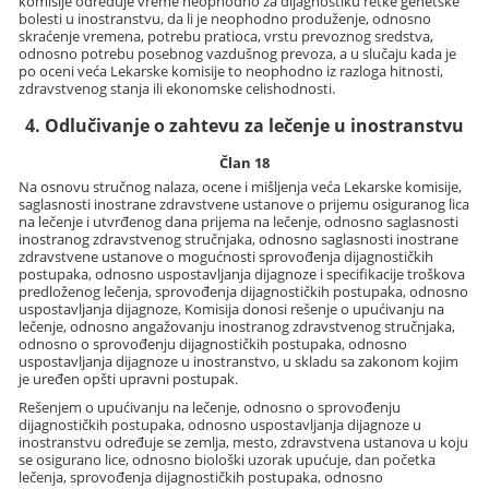
komisije određuje vreme neophodno za dijagnostiku retke genetske
bolesti u inostranstvu, da li je neophodno produženje, odnosno
skraćenje vremena, potrebu pratioca, vrstu prevoznog sredstva,
odnosno potrebu posebnog vazdušnog prevoza, a u slučaju kada je
po oceni veća Lekarske komisije to neophodno iz razloga hitnosti,
zdravstvenog stanja ili ekonomske celishodnosti.
4. Odlučivanje o zahtevu za lečenje u inostranstvu
Član 18
Na osnovu stručnog nalaza, ocene i mišljenja veća Lekarske komisije,
saglasnosti inostrane zdravstvene ustanove o prijemu osiguranog lica
na lečenje i utvrđenog dana prijema na lečenje, odnosno saglasnosti
inostranog zdravstvenog stručnjaka, odnosno saglasnosti inostrane
zdravstvene ustanove o mogućnosti sprovođenja dijagnostičkih
postupaka, odnosno uspostavljanja dijagnoze i specifikacije troškova
predloženog lečenja, sprovođenja dijagnostičkih postupaka, odnosno
uspostavljanja dijagnoze, Komisija donosi rešenje o upućivanju na
lečenje, odnosno angažovanju inostranog zdravstvenog stručnjaka,
odnosno o sprovođenju dijagnostičkih postupaka, odnosno
uspostavljanja dijagnoze u inostranstvo, u skladu sa zakonom kojim
je uređen opšti upravni postupak.
Rešenjem o upućivanju na lečenje, odnosno o sprovođenju
dijagnostičkih postupaka, odnosno uspostavljanja dijagnoze u
inostranstvu određuje se zemlja, mesto, zdravstvena ustanova u koju
se osigurano lice, odnosno biološki uzorak upućuje, dan početka
lečenja, sprovođenja dijagnostičkih postupaka, odnosno