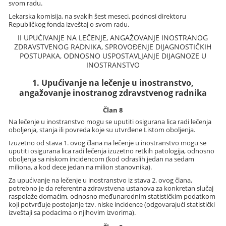
svom radu.
Lekarska komisija, na svakih šest meseci, podnosi direktoru
Republičkog fonda izveštaj o svom radu.
II UPUĆIVANJE NA LEČENJE, ANGAŽOVANJE INOSTRANOG
ZDRAVSTVENOG RADNIKA, SPROVOĐENJE DIJAGNOSTIČKIH
POSTUPAKA, ODNOSNO USPOSTAVLJANJE DIJAGNOZE U
INOSTRANSTVO
1. Upućivanje na lečenje u inostranstvo,
angažovanje inostranog zdravstvenog radnika
Član 8
Na lečenje u inostranstvo mogu se uputiti osigurana lica radi lečenja
oboljenja, stanja ili povreda koje su utvrđene Listom oboljenja.
Izuzetno od stava 1. ovog člana na lečenje u inostranstvo mogu se
uputiti osigurana lica radi lečenja izuzetno retkih patologija, odnosno
oboljenja sa niskom incidencom (kod odraslih jedan na sedam
miliona, a kod dece jedan na milion stanovnika).
Za upućivanje na lečenje u inostranstvo iz stava 2. ovog člana,
potrebno je da referentna zdravstvena ustanova za konkretan slučaj
raspolaže domaćim, odnosno međunarodnim statističkim podatkom
koji potvrđuje postojanje tzv. niske incidence (odgovarajući statistički
izveštaji sa podacima o njihovim izvorima).