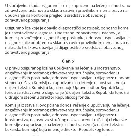
U slučajevima kada osigurano lice nije upućeno na lečenje u inostranu
zdravstvenu ustanovu u skladu sa ovim pravilnikom nema pravo na
upućivanje na kontrolni pregled iz sredstava obaveznog
zdravstvenog osiguranja.
Osigurano lice koje je obavilo dijagnostički postupak, odnosno kome
je uspostavljena dijagnoza u inostranoj zdravstvenoj ustanovi, a
kome sprovođenje dijagnostičkog postupka, odnosno uspostavljanje
dijagnoze nije odobreno u skladu sa ovim pravilnikom nema pravo na
naknadu troškova obavljanja dijagnostike iz sredstava obaveznog
zdravstvenog osiguranja.
Član 5
O pravu osiguranog lica na upućivanje na lečenje u inostranstvo,
angažovanju inostranog zdravstvenog stručnjaka, sprovođenju
dijagnostičkih postupaka, odnosno uspostavljanju dijagnoze u prvom
stepenu rešava Komisija za upućivanje na lečenje u inostranstvo (u
daljem tekstu: Komisija) koju imenuje Upravni odbor Republičkog
fonda za zdravstveno osiguranje (u daljem tekstu: Republički fond), a
u drugom stepenu direktor Republičkog fonda.
Komisija iz stava 1. ovog člana donosi rešenje o upućivanju na lečenje,
angažovanju inostranog zdravstvenog stručnjaka, sprovođenju
dijagnostičkih postupaka, odnosno uspostavljanju dijagnoze u
inostranstvu, na osnovu stručnog nalaza, ocene i mišljenja Lekarske
komisije za upućivanje na lečenje u inostranstvo (u daljem tekstu:
Lekarska komisija) koju imenuje direktor Republičkog fonda.