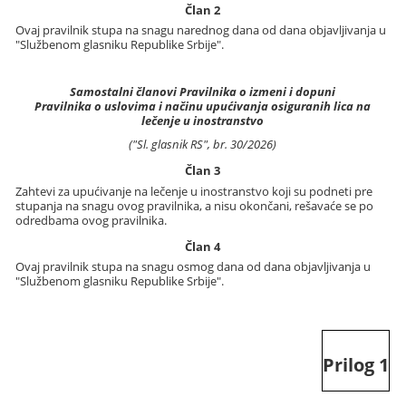
Član 2
Ovaj pravilnik stupa na snagu narednog dana od dana objavljivanja u
"Službenom glasniku Republike Srbije".
Samostalni članovi Pravilnika o izmeni i dopuni
Pravilnika o uslovima i načinu upućivanja osiguranih lica na
lečenje u inostranstvo
("Sl. glasnik RS", br. 30/2026)
Član 3
Zahtevi za upućivanje na lečenje u inostranstvo koji su podneti pre
stupanja na snagu ovog pravilnika, a nisu okončani, rešavaće se po
odredbama ovog pravilnika.
Član 4
Ovaj pravilnik stupa na snagu osmog dana od dana objavljivanja u
"Službenom glasniku Republike Srbije".
Prilog 1