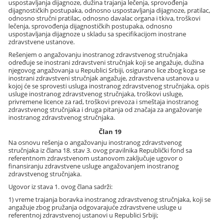
uspostavljanja dijagnoze, dužina trajanja lečenja, sprovođenja
dijagnostičkih postupaka, odnosno uspostavljanja dijagnoze, pratilac,
odnosno stručni pratilac, odnosno davalac organa i tkiva, troškovi
lečenja, sprovođenja dijagnostičkih postupaka, odnosno
uspostavljanja dijagnoze u skladu sa specifikacijom inostrane
zdravstvene ustanove.
Rešenjem o angažovanju inostranog zdravstvenog stručnjaka
određuje se inostrani zdravstveni stručnjak koji se angažuje, dužina
njegovog angažovanja u Republici Srbiji, osigurano lice zbog koga se
inostrani zdravstveni stručnjak angažuje, zdravstvena ustanova u
kojoj će se sprovesti usluga inostranog zdravstvenog stručnjaka, opis
usluge inostranog zdravstvenog stručnjaka, troškovi usluge,
privremene licence za rad, troškovi prevoza i smeštaja inostranog
zdravstvenog stručnjaka i druga pitanja od značaja za angažovanje
inostranog zdravstvenog stručnjaka.
Član 19
Na osnovu rešenja o angažovanju inostranog zdravstvenog
stručnjaka iz člana 18. stav 3. ovog pravilnika Republički fond sa
referentnom zdravstvenom ustanovom zaključuje ugovor o
finansiranju zdravstvene usluge angažovanjem inostranog
zdravstvenog stručnjaka.
Ugovor iz stava 1. ovog člana sadrži:
1) vreme trajanja boravka inostranog zdravstvenog stručnjaka, koji se
angažuje zbog pružanja odgovarajuće zdravstvene usluge u
referentnoj zdravstvenoj ustanovi u Republici Srbiji;