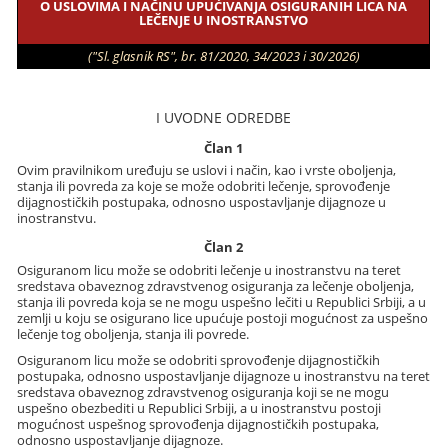
O USLOVIMA I NAČINU UPUĆIVANJA OSIGURANIH LICA NA
LEČENJE U INOSTRANSTVO
("Sl. glasnik RS", br. 81/2020, 34/2023 i 30/2026)
I UVODNE ODREDBE
Član 1
Ovim pravilnikom uređuju se uslovi i način, kao i vrste oboljenja,
stanja ili povreda za koje se može odobriti lečenje, sprovođenje
dijagnostičkih postupaka, odnosno uspostavljanje dijagnoze u
inostranstvu.
Član 2
Osiguranom licu može se odobriti lečenje u inostranstvu na teret
sredstava obaveznog zdravstvenog osiguranja za lečenje oboljenja,
stanja ili povreda koja se ne mogu uspešno lečiti u Republici Srbiji, a u
zemlji u koju se osigurano lice upućuje postoji mogućnost za uspešno
lečenje tog oboljenja, stanja ili povrede.
Osiguranom licu može se odobriti sprovođenje dijagnostičkih
postupaka, odnosno uspostavljanje dijagnoze u inostranstvu na teret
sredstava obaveznog zdravstvenog osiguranja koji se ne mogu
uspešno obezbediti u Republici Srbiji, a u inostranstvu postoji
mogućnost uspešnog sprovođenja dijagnostičkih postupaka,
odnosno uspostavljanje dijagnoze.