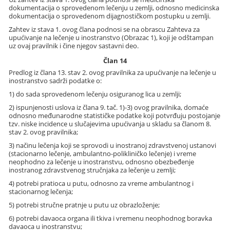
dokumentacija o sprovedenom lečenju u zemlji, odnosno medicinska
dokumentacija o sprovedenom dijagnostičkom postupku u zemlji.
Zahtev iz stava 1. ovog člana podnosi se na obrascu Zahteva za
upućivanje na lečenje u inostranstvo (Obrazac 1), koji je odštampan
uz ovaj pravilnik i čine njegov sastavni deo.
Član 14
Predlog iz člana 13. stav 2. ovog pravilnika za upućivanje na lečenje u
inostranstvo sadrži podatke o:
1) do sada sprovedenom lečenju osiguranog lica u zemlji;
2) ispunjenosti uslova iz člana 9. tač. 1)-3) ovog pravilnika, domaće
odnosno međunarodne statističke podatke koji potvrđuju postojanje
tzv. niske incidence u slučajevima upućivanja u skladu sa članom 8.
stav 2. ovog pravilnika;
3) načinu lečenja koji se sprovodi u inostranoj zdravstvenoj ustanovi
(stacionarno lečenje, ambulantno-polikliničko lečenje) i vreme
neophodno za lečenje u inostranstvu, odnosno obezbeđenje
inostranog zdravstvenog stručnjaka za lečenje u zemlji;
4) potrebi pratioca u putu, odnosno za vreme ambulantnog i
stacionarnog lečenja;
5) potrebi stručne pratnje u putu uz obrazloženje;
6) potrebi davaoca organa ili tkiva i vremenu neophodnog boravka
davaoca u inostranstvu;