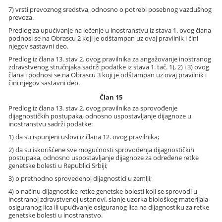
7) vrsti prevoznog sredstva, odnosno o potrebi posebnog vazdušnog
prevoza.
Predlog za upućivanje na lečenje u inostranstvu iz stava 1. ovog člana
podnosi se na Obrascu 2 koji je odštampan uz ovaj pravilnik i čini
njegov sastavni deo.
Predlog iz člana 13. stav 2. ovog pravilnika za angažovanje inostranog
zdravstvenog stručnjaka sadrži podatke iz stava 1. tač. 1), 2) i 3) ovog
člana i podnosi se na Obrascu 3 koji je odštampan uz ovaj pravilnik i
čini njegov sastavni deo.
Član 15
Predlog iz člana 13. stav 2. ovog pravilnika za sprovođenje
dijagnostičkih postupaka, odnosno uspostavljanje dijagnoze u
inostranstvu sadrži podatke:
1) da su ispunjeni uslovi iz člana 12. ovog pravilnika;
2) da su iskorišćene sve mogućnosti sprovođenja dijagnostičkih
postupaka, odnosno uspostavljanje dijagnoze za određene retke
genetske bolesti u Republici Srbiji;
3) o prethodno sprovedenoj dijagnostici u zemlji;
4) o načinu dijagnostike retke genetske bolesti koji se sprovodi u
inostranoj zdravstvenoj ustanovi, slanje uzorka biološkog materijala
osiguranog lica ili upućivanje osiguranog lica na dijagnostiku za retke
genetske bolesti u inostranstvo.