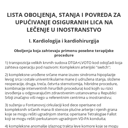
LISTA OBOLJENJA, STANJA I POVREDA ZA
UPUĆIVANJE OSIGURANIH LICA NA
LEČENJE U INOSTRANSTVO
I. Kardiologija i kardiohirurgija
Oboljenja koja zahtevaju primenu posebne terapijske
procedure
1) transpozicija velikih krvnih sudova D­TGA+LVOTO kod odojčadi koja
zahteva operaciju pod nazivom: Kompleksni arterijski "switch";
2) kompleksne urođene srčane mane izuzev sindroma hipoplazije
levog srca i ostale univentrikularne mane (i udružena stanja, složene
reoperacije, druga, treća, četvrta sternotomija, hibridne procedure,
kombinacije interventnih hirurških procedura) kod kojih su rizici
izvođenja u odgovarajućim zdravstvenim ustanovama u Republici
Srbiji značajno viši nego u referentnim centrima u inostranstvu;
3) suženja u Fontanovoj cirkulaciji kod dece operisane od
kompleksnih srčanih mana ili stenoze plućne arterije i njenih grana
koje se mogu rešiti ugradnjom stenta; operisane Tetralogiae Fallot
koji se mogu rešiti perkutanom ugradnjom VD-PA konduita;
4) kompleksne anomalije izlaznog trakta leve komore koje se mogu