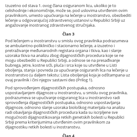
Izuzetno od stava 1. ovog člana osiguranom licu, ukoliko je to
celishodnije i ekonomičnije, može se, pod uslovima utvrđenim ovim
pravilnikom, umesto upućivanja na lečenje u inostranstvo, obezbediti
lečenje u odgovarajućoj zdravstvenoj ustanovi u Republici Srbiji uz
angažovanje inostranog zdravstvenog stručnjaka.
Član 3
Pod lečenjem u inostranstvu u smislu ovog pravilnika podrazumeva
se ambulantno-polikliničko i stacionarno lečenje, a izuzetno i
pretraživanje međunarodnih registara organa i tkiva, kao i slanje
uzoraka tkiva na analizu zbog dijagnostičkih procedura koje se ne
mogu obezbediti u Republici Srbiji, a odnose se na presađivanje
bubrega, jetre, kostne srži, pluća i srca koje su utvrđene u Listi
oboljenja, stanja i povreda za upućivanje osiguranih lica na lečenje u
inostranstvo (u daljem tekstu: Lista oboljenja) koja je odštampana uz
ovaj pravilnik i čini njegov sastavni deo (Prilog 1).
Pod sprovođenjem dijagnostičkih postupaka, odnosno
uspostavljanjem dijagnoze u inostranstvu, u smislu ovog pravilnika,
podrazumeva se upućivanje osiguranog lica u inostranstvo radi
sprovođenja dijagnostičkih postupaka, odnosno uspostavljanja
dijagnoze, odnosno slanje uzoraka biološkog materijala na analizu
radi obavljanja dijagnostičkih procedura kada su iscrpljene sve
mogućnosti dijagnostikovanja retkih genetskih bolesti u Republici
Srbiji prema kriterijumima utvrđenim ovim pravilnikom za
dijagnostiku retkih bolesti u inostranstvu.
Član 4