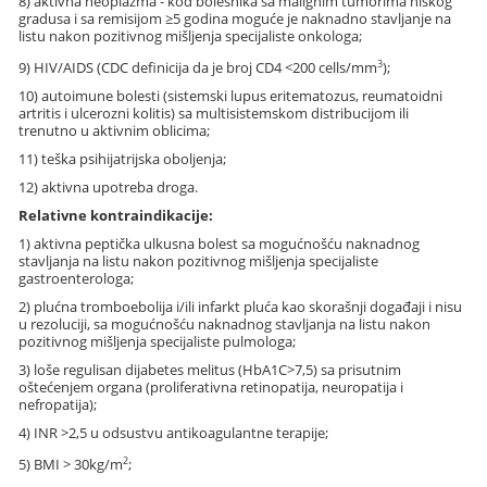
8) aktivna neoplazma - kod bolesnika sa malignim tumorima niskog
gradusa i sa remisijom ≥5 godina moguće je naknadno stavljanje na
listu nakon pozitivnog mišljenja specijaliste onkologa;
3
9) HIV/AIDS (CDC definicija da je broj CD4 <200 cells/mm
);
10) autoimune bolesti (sistemski lupus eritematozus, reumatoidni
artritis i ulcerozni kolitis) sa multisistemskom distribucijom ili
trenutno u aktivnim oblicima;
11) teška psihijatrijska oboljenja;
12) aktivna upotreba droga.
Relativne kontraindikacije:
1) aktivna peptička ulkusna bolest sa mogućnošću naknadnog
stavljanja na listu nakon pozitivnog mišljenja specijaliste
gastroenterologa;
2) plućna tromboebolija i/ili infarkt pluća kao skorašnji događaji i nisu
u rezoluciji, sa mogućnošću naknadnog stavljanja na listu nakon
pozitivnog mišljenja specijaliste pulmologa;
3) loše regulisan dijabetes melitus (HbA1C>7,5) sa prisutnim
oštećenjem organa (proliferativna retinopatija, neuropatija i
nefropatija);
4) INR >2,5 u odsustvu antikoagulantne terapije;
2
5) BMI > 30kg/m
;