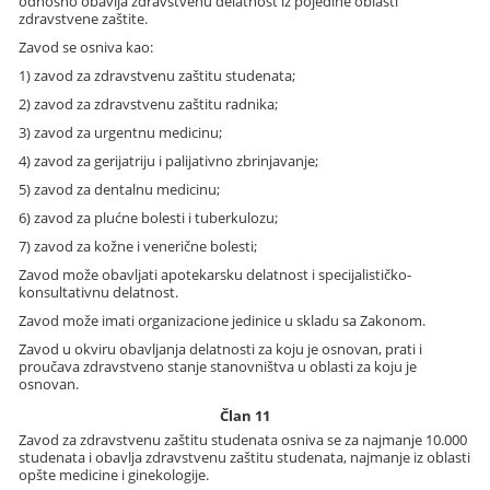
odnosno obavlja zdravstvenu delatnost iz pojedine oblasti
zdravstvene zaštite.
Zavod se osniva kao:
1) zavod za zdravstvenu zaštitu studenata;
2) zavod za zdravstvenu zaštitu radnika;
3) zavod za urgentnu medicinu;
4) zavod za gerijatriju i palijativno zbrinjavanje;
5) zavod za dentalnu medicinu;
6) zavod za plućne bolesti i tuberkulozu;
7) zavod za kožne i venerične bolesti;
Zavod može obavljati apotekarsku delatnost i specijalističko-
konsultativnu delatnost.
Zavod može imati organizacione jedinice u skladu sa Zakonom.
Zavod u okviru obavljanja delatnosti za koju je osnovan, prati i
proučava zdravstveno stanje stanovništva u oblasti za koju je
osnovan.
Član 11
Zavod za zdravstvenu zaštitu studenata osniva se za najmanje 10.000
studenata i obavlja zdravstvenu zaštitu studenata, najmanje iz oblasti
opšte medicine i ginekologije.