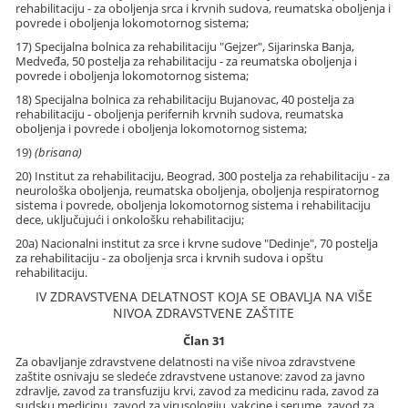
rehabilitaciju - za oboljenja srca i krvnih sudova, reumatska oboljenja i
povrede i oboljenja lokomotornog sistema;
17) Specijalna bolnica za rehabilitaciju "Gejzer", Sijarinska Banja,
Medveđa, 50 postelja za rehabilitaciju - za reumatska oboljenja i
povrede i oboljenja lokomotornog sistema;
18) Specijalna bolnica za rehabilitaciju Bujanovac, 40 postelja za
rehabilitaciju - oboljenja perifernih krvnih sudova, reumatska
oboljenja i povrede i oboljenja lokomotornog sistema;
19)
(brisana)
20) Institut za rehabilitaciju, Beograd, 300 postelja za rehabilitaciju - za
neurološka oboljenja, reumatska oboljenja, oboljenja respiratornog
sistema i povrede, oboljenja lokomotornog sistema i rehabilitaciju
dece, uključujući i onkološku rehabilitaciju;
20a) Nacionalni institut za srce i krvne sudove "Dedinje", 70 postelja
za rehabilitaciju - za oboljenja srca i krvnih sudova i opštu
rehabilitaciju.
IV ZDRAVSTVENA DELATNOST KOJA SE OBAVLJA NA VIŠE
NIVOA ZDRAVSTVENE ZAŠTITE
Član 31
Za obavljanje zdravstvene delatnosti na više nivoa zdravstvene
zaštite osnivaju se sledeće zdravstvene ustanove: zavod za javno
zdravlje, zavod za transfuziju krvi, zavod za medicinu rada, zavod za
sudsku medicinu, zavod za virusologiju, vakcine i serume, zavod za