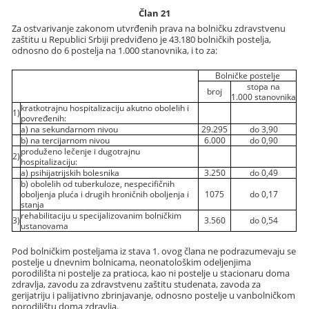
Član 21
Za ostvarivanje zakonom utvrđenih prava na bolničku zdravstvenu
zaštitu u Republici Srbiji predviđeno je 43.180 bolničkih postelja,
odnosno do 6 postelja na 1.000 stanovnika, i to za:
Bolničke postelje
stopa na
broj
1.000 stanovnika
kratkotrajnu hospitalizaciju akutno obolelih i
1)
povređenih:
a) na sekundarnom nivou
29.295
do 3,90
b) na tercijarnom nivou
6.000
do 0,90
produženo lečenje i dugotrajnu
2)
hospitalizaciju:
a) psihijatrijskih bolesnika
3.250
do 0,49
b) obolelih od tuberkuloze, nespecifičnih
oboljenja pluća i drugih hroničnih oboljenja i
1075
do 0,17
stanja
rehabilitaciju u specijalizovanim bolničkim
3)
3.560
do 0,54
ustanovama
Pod bolničkim posteljama iz stava 1. ovog člana ne podrazumevaju se
postelje u dnevnim bolnicama, neonatološkim odeljenjima
porodilišta ni postelje za pratioca, kao ni postelje u stacionaru doma
zdravlja, zavodu za zdravstvenu zaštitu studenata, zavoda za
gerijatriju i palijativno zbrinjavanje, odnosno postelje u vanbolničkom
porodilištu doma zdravlja.