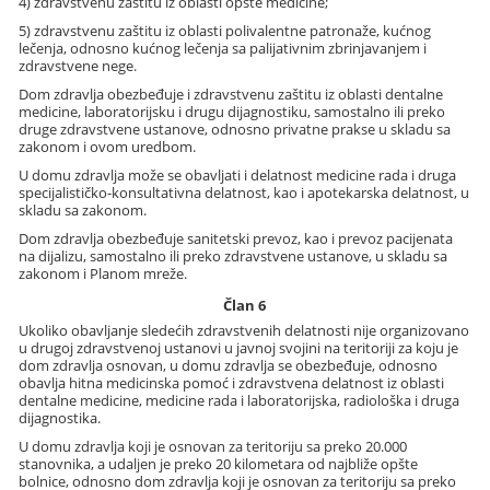
4) zdravstvenu zaštitu iz oblasti opšte medicine;
5) zdravstvenu zaštitu iz oblasti polivalentne patronaže, kućnog
lečenja, odnosno kućnog lečenja sa palijativnim zbrinjavanjem i
zdravstvene nege.
Dom zdravlja obezbeđuje i zdravstvenu zaštitu iz oblasti dentalne
medicine, laboratorijsku i drugu dijagnostiku, samostalno ili preko
druge zdravstvene ustanove, odnosno privatne prakse u skladu sa
zakonom i ovom uredbom.
U domu zdravlja može se obavljati i delatnost medicine rada i druga
specijalističko-konsultativna delatnost, kao i apotekarska delatnost, u
skladu sa zakonom.
Dom zdravlja obezbeđuje sanitetski prevoz, kao i prevoz pacijenata
na dijalizu, samostalno ili preko zdravstvene ustanove, u skladu sa
zakonom i Planom mreže.
Član 6
Ukoliko obavljanje sledećih zdravstvenih delatnosti nije organizovano
u drugoj zdravstvenoj ustanovi u javnoj svojini na teritoriji za koju je
dom zdravlja osnovan, u domu zdravlja se obezbeđuje, odnosno
obavlja hitna medicinska pomoć i zdravstvena delatnost iz oblasti
dentalne medicine, medicine rada i laboratorijska, radiološka i druga
dijagnostika.
U domu zdravlja koji je osnovan za teritoriju sa preko 20.000
stanovnika, a udaljen je preko 20 kilometara od najbliže opšte
bolnice, odnosno dom zdravlja koji je osnovan za teritoriju sa preko