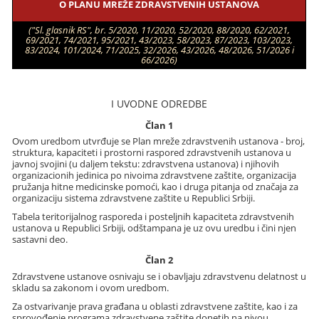
O PLANU MREŽE ZDRAVSTVENIH USTANOVA
("Sl. glasnik RS", br. 5/2020, 11/2020, 52/2020, 88/2020, 62/2021,
69/2021, 74/2021, 95/2021, 43/2023, 58/2023, 87/2023, 103/2023,
83/2024, 101/2024, 71/2025, 32/2026, 43/2026, 48/2026, 51/2026 i
66/2026)
I UVODNE ODREDBE
Član 1
Ovom uredbom utvrđuje se Plan mreže zdravstvenih ustanova - broj,
struktura, kapaciteti i prostorni raspored zdravstvenih ustanova u
javnoj svojini (u daljem tekstu: zdravstvena ustanova) i njihovih
organizacionih jedinica po nivoima zdravstvene zaštite, organizacija
pružanja hitne medicinske pomoći, kao i druga pitanja od značaja za
organizaciju sistema zdravstvene zaštite u Republici Srbiji.
Tabela teritorijalnog rasporeda i posteljnih kapaciteta zdravstvenih
ustanova u Republici Srbiji, odštampana je uz ovu uredbu i čini njen
sastavni deo.
Član 2
Zdravstvene ustanove osnivaju se i obavljaju zdravstvenu delatnost u
skladu sa zakonom i ovom uredbom.
Za ostvarivanje prava građana u oblasti zdravstvene zaštite, kao i za
sprovođenje programa zdravstvene zaštite donetih na nivou