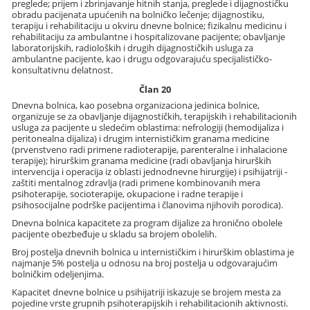
preglede; prijem i zbrinjavanje hitnih stanja, preglede i dijagnostičku
obradu pacijenata upućenih na bolničko lečenje; dijagnostiku,
terapiju i rehabilitaciju u okviru dnevne bolnice; fizikalnu medicinu i
rehabilitaciju za ambulantne i hospitalizovane pacijente; obavljanje
laboratorijskih, radioloških i drugih dijagnostičkih usluga za
ambulantne pacijente, kao i drugu odgovarajuću specijalističko-
konsultativnu delatnost.
Član 20
Dnevna bolnica, kao posebna organizaciona jedinica bolnice,
organizuje se za obavljanje dijagnostičkih, terapijskih i rehabilitacionih
usluga za pacijente u sledećim oblastima: nefrologiji (hemodijaliza i
peritonealna dijaliza) i drugim internističkim granama medicine
(prvenstveno radi primene radioterapije, parenteralne i inhalacione
terapije); hirurškim granama medicine (radi obavljanja hirurških
intervencija i operacija iz oblasti jednodnevne hirurgije) i psihijatriji -
zaštiti mentalnog zdravlja (radi primene kombinovanih mera
psihoterapije, socioterapije, okupacione i radne terapije i
psihosocijalne podrške pacijentima i članovima njihovih porodica).
Dnevna bolnica kapacitete za program dijalize za hronično obolele
pacijente obezbeđuje u skladu sa brojem obolelih.
Broj postelja dnevnih bolnica u internističkim i hirurškim oblastima je
najmanje 5% postelja u odnosu na broj postelja u odgovarajućim
bolničkim odeljenjima.
Kapacitet dnevne bolnice u psihijatriji iskazuje se brojem mesta za
pojedine vrste grupnih psihoterapijskih i rehabilitacionih aktivnosti.