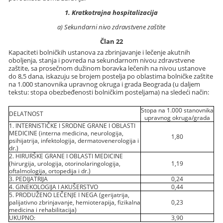
1. Kratkotrajna hospitalizacija
a) Sekundarni nivo zdravstvene zaštite
Član 22
Kapaciteti bolničkih ustanova za zbrinjavanje i lečenje akutnih
oboljenja, stanja i povreda na sekundarnom nivou zdravstvene
zaštite, sa prosečnom dužinom boravka lečenih na nivou ustanove
do 8,5 dana, iskazuju se brojem postelja po oblastima bolničke zaštite
na 1.000 stanovnika upravnog okruga i grada Beograda (u daljem
tekstu: stopa obezbeđenosti bolničkim posteljama) na sledeći način:
Stopa na 1.000 stanovnika
DELATNOST
upravnog okruga/grada
1. INTERNISTIČKE I SRODNE GRANE I OBLASTI
MEDICINE (interna medicina, neurologija,
1,80
psihijatrija, infektologija, dermatovenerologija i
dr.)
2. HIRURŠKE GRANE I OBLASTI MEDICINE
(hirurgija, urologija, otorinolaringologija,
1,19
oftalmologija, ortopedija i dr.)
3. PEDIJATRIJA
0,24
4. GINEKOLOGIJA I AKUŠERSTVO
0,44
5. PRODUŽENO LEČENJE I NEGA (gerijatrija,
palijativno zbrinjavanje, hemioterapija, fizikalna
0,23
medicina i rehabilitacija)
UKUPNO:
3,90