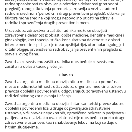
radne sposobnosti za obavljanje određene delatnosti (prethodni
pregledi); ranog otkrivanja poremećaja zdravlja u vezi sa radom i
radnom sredinom (periodični i drugi preventivni pregledi); otkrivanja
faktora radne sredine koji mogu nepovoljno uticati na zdravlje
radnika i sprovođenja drugih preventivnih mera.
U zavodu za zdravstvenu zaštitu radnika može se obavljati
zdravstvena delatnost iz oblasti opšte medicine, dentalne medicine i
ginekologije, kao i specijalističko-konsultativna delatnost iz oblasti
interne medicine, psihijatrije (neuropsihijatrije), otorinolaringologije i
oftalmologije, prvenstveno radi obavljanja preventivnih pregleda iz
stava 1. ovog člana.
Zavod za zdravstvenu zaštitu radnika obezbeđuje zdravstvenu
zaštitu i iz oblasti kućnog lečenja.
Član 13
Zavod za urgentnu medicinu obavlja hitnu medicinsku pomoć na
mestu medicinske hitnosti, u Zavodu za urgentnu medicinu, tokom
prevoza obolelih i povređenih u odgovarajuću zdravstvenu ustanovu
radi definitivnog zbrinjavanja i lečenja.
Zavod za urgentnu medicinu obavlja i hitan sanitetski prevoz akutno
obolelih i povređenih lica u druge odgovarajuće zdravstvene
ustanove, vrši prevoz nepokretnih, ograničeno pokretnih pacijenata i
pacijenata na dijalizi, ako ova delatnost nije obezbeđena preko druge
zdravstvene ustanove, kao i snabdevanje lekovima koji se daju u
hitnim slučajevima.