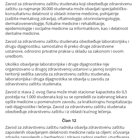
Zavod za zdravstvenu zaštitu studenata koji obezbeđuje zdravstvenu
zaštitu za najmanje 30.000 studenata može obavljati specijalističko-
konsultativnu delatnost iz oblasti interne medicine, psihijatrije
(zaštite mentalnog zdravlja), oftalmologije, otorinolaringologije,
dermatovenerologije, fizikalne medicine i rehabilitacije,
epidemiologije i socijalne medicine sa informatikom, kao i delatnost
dentalne medicine.
Zavod za zdravstvenu zaštitu studenata obezbeđuje laboratorijsku i
drugu dijagnostiku, samostalno ili preko druge zdravstvene
ustanove, odnosno privatne prakse u skladu sa zakonom i ovom
uredbom.
Ukoliko obavljanje laboratorijske i druge dijagnostike nije
organizovano u drugoj zdravstvenoj ustanovi u javnoj svojini na
teritoriji sedišta zavoda za zdravstvenu zaštitu studenata,
laboratorijska i druga dijagnostika se obavlja u zavodu za
zdravstvenu zaštitu studenata.
Zavod iz stava 2. ovog člana može imati stacionar kapaciteta do 0,5
postelja na 1.000 studenata koji su se opredelili za izabranog lekara
opšte medicine u pomenutom zavodu, za kratkotrajnu hospitalizaciju
radi dijagnostike i lečenja. Zavod za zdravstvenu zaštitu studenata
obezbeđuje zdravstvenu zaštitu i iz oblasti kućnog lečenja.
Član 12
Zavod za zdravstvenu zaštitu radnika obavlja zdravstvenu zaštitu
zaposlenih obavljanjem delatnosti medicine rada sa ciljem: očuvanja
zdravlja zaposlenih u bezbednoj i zdravoj radnoj sredini; utvrđivanja