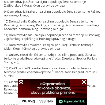
8) Dom zdravlja Užice - za ciljnu populaciju žena sa teritorije
Zlatiborskog i Moravičkog upravnog okruga;
9) Dom zdravlja Kraljevo - za ciljnu populaciju žena sa teritorije Raškog
upravnog okruga;
10) Dom zdravlja Kruševac - za ciljnu populaciju žena sa teritorije
Rasinskog, Kosovskog, Pećkog, Prizrenskog, Kosovsko-mitrovačkog i
Kosovsko-pomoravskog upravnog okruga;
11) Dom zdravlja Niš - za ciljnu populaciju žena sa teritorije Nišavskog,
Zaječarskog, Topličkog i Pirotskog upravnog okruga;
12) Dom zdravlja Leskovac - za ciljnu populaciju žena sa teritorije
Jablaničkog i Pčinjskog upravnog okruga;
13) Univerzitetski klinički centar Srbije - za ciljnu populaciju žena sa
teritorije grada Beograda (opštine Vračar, Zvezdara, Grocka, Palilula i
Stari grad);
14) Kliničko-bolnički centar Zemun - za ciljnu populaciju žena sa
teritorije grada Beograda (opštine Čukarica, Novi Beograd, Zemun i
Surčin);
15) Ginekološko-akušerska klinika "Narodni front" - za ciljnu
populaciju žena sa teritorije grada Beograda (opštine Savski venac,
Rakovica, Voždovac, Obrenovac, Barajevo, Lazarevac, Sopot i
Mladenovac).
Član 40