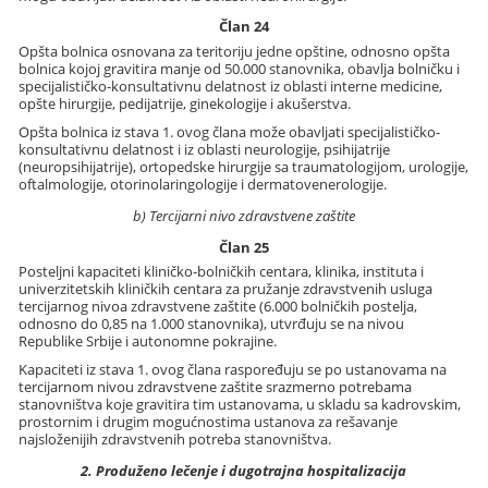
Član 24
Opšta bolnica osnovana za teritoriju jedne opštine, odnosno opšta
bolnica kojoj gravitira manje od 50.000 stanovnika, obavlja bolničku i
specijalističko-konsultativnu delatnost iz oblasti interne medicine,
opšte hirurgije, pedijatrije, ginekologije i akušerstva.
Opšta bolnica iz stava 1. ovog člana može obavljati specijalističko-
konsultativnu delatnost i iz oblasti neurologije, psihijatrije
(neuropsihijatrije), ortopedske hirurgije sa traumatologijom, urologije,
oftalmologije, otorinolaringologije i dermatovenerologije.
b) Tercijarni nivo zdravstvene zaštite
Član 25
Posteljni kapaciteti kliničko-bolničkih centara, klinika, instituta i
univerzitetskih kliničkih centara za pružanje zdravstvenih usluga
tercijarnog nivoa zdravstvene zaštite (6.000 bolničkih postelja,
odnosno do 0,85 na 1.000 stanovnika), utvrđuju se na nivou
Republike Srbije i autonomne pokrajine.
Kapaciteti iz stava 1. ovog člana raspoređuju se po ustanovama na
tercijarnom nivou zdravstvene zaštite srazmerno potrebama
stanovništva koje gravitira tim ustanovama, u skladu sa kadrovskim,
prostornim i drugim mogućnostima ustanova za rešavanje
najsloženijih zdravstvenih potreba stanovništva.
2. Produženo lečenje i dugotrajna hospitalizacija