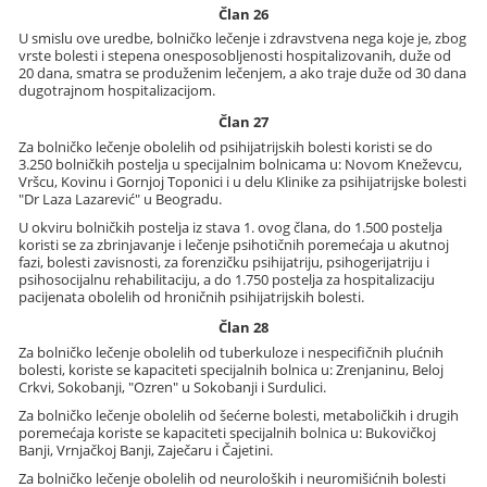
Član 26
U smislu ove uredbe, bolničko lečenje i zdravstvena nega koje je, zbog
vrste bolesti i stepena onesposobljenosti hospitalizovanih, duže od
20 dana, smatra se produženim lečenjem, a ako traje duže od 30 dana
dugotrajnom hospitalizacijom.
Član 27
Za bolničko lečenje obolelih od psihijatrijskih bolesti koristi se do
3.250 bolničkih postelja u specijalnim bolnicama u: Novom Kneževcu,
Vršcu, Kovinu i Gornjoj Toponici i u delu Klinike za psihijatrijske bolesti
"Dr Laza Lazarević" u Beogradu.
U okviru bolničkih postelja iz stava 1. ovog člana, do 1.500 postelja
koristi se za zbrinjavanje i lečenje psihotičnih poremećaja u akutnoj
fazi, bolesti zavisnosti, za forenzičku psihijatriju, psihogerijatriju i
psihosocijalnu rehabilitaciju, a do 1.750 postelja za hospitalizaciju
pacijenata obolelih od hroničnih psihijatrijskih bolesti.
Član 28
Za bolničko lečenje obolelih od tuberkuloze i nespecifičnih plućnih
bolesti, koriste se kapaciteti specijalnih bolnica u: Zrenjaninu, Beloj
Crkvi, Sokobanji, "Ozren" u Sokobanji i Surdulici.
Za bolničko lečenje obolelih od šećerne bolesti, metaboličkih i drugih
poremećaja koriste se kapaciteti specijalnih bolnica u: Bukovičkoj
Banji, Vrnjačkoj Banji, Zaječaru i Čajetini.
Za bolničko lečenje obolelih od neuroloških i neuromišićnih bolesti