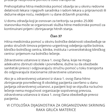
Prehospitalna hitna medicinska pomoć obavlja se u okviru redovne
delatnosti lekara i njegovih saradnika i radom lekara u pripravnosti ili
dežurne ekipe noću, nedeljom i u dane državnih praznika.
U domu zdravlja koji je osnovan za teritoriju sa preko 25.000
stanovnika može se organizovati služba hitne medicinske pomoći za
kontinuirani prijem i zbrinjavanje hitnih stanja.
Član 37
Hitna medicinska pomoć u okviru bolničke delatnosti obezbeđuje se
preko stručnih timova prijemno-urgentnog odeljenja opšte bolnice,
kliničko-bolničkog centra, klinike, instituta i univerzitetskog kliničkog
centra i prijemom na bolničko lečenje.
Zdravstvene ustanove iz stava 1. ovog člana, koje ne mogu
adekvatno zbrinuti obolele i povređene, dužne su da obezbede
sanitetski prevoz i odgovarajuću stručnu pomoć u toku transporta
do odgovarajuće stacionarne zdravstvene ustanove.
Ako je u zdravstvenoj ustanovi iz stava 1. ovog člana hitno
zbrinjavanje povređenog ili obolelog pacijenta završeno u danu
javljanja zdravstvenoj ustanovi, a pacijent koji se otpušta na kućno
lečenje nema mogućnost organizacije sopstvenog prevoza,
zdravstvena ustanova iz stava 1. ovog člana obezbeđuje prevoz
pacijenta.
VI CITOLOŠKA DIJAGNOSTIKA ZA ORGANIZOVANI SKRINING
RAKA GRLIĆA MATERICE