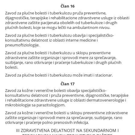
Član 16
Zavod za plućne bolesti i tuberkulozu pruža preventivne,
dijagnostičke, terapijske i rehabilitacione zdravstvene usluge iz oblasti
zdravstvene zaštite pacijenata obolelih od tuberkuloze i drugih
plućnih bolesti, koje se mogu lečiti na ambulantnom nivou.
Zavod za plućne bolesti i tuberkulozu obavlja i specijalističko-
konsultativnu delatnost iz oblasti interne medicine i
pneumoftiziologije.
Zavod za plućne bolesti i tuberkulozu u sklopu preventivne
zdravstvene zaštite organizuje i sprovodi mere za sprečavanje,
suzbijanje, rano otkrivanje i praćenje tuberkuloze i drugih plućnih
bolesti.
Zavod za plućne bolesti i tuberkulozu može imati i stacionar.
Član 17
Zavod za kožne i venerične bolesti obavlja specijalističko-
konsultativnu delatnost i pruža preventivne, dijagnostičke, terapijske
i rehabilitacione zdravstvene usluge iz oblasti dermatovenerologije i
mikrobiologije sa parazitologijom.
Zavod za kožne i venerične bolesti u sklopu preventivne zdravstvene
zaštite organizuje i sprovodi mere za sprečavanje, suzbijanje, rano
otkrivanje i praćenje polno prenosivih infekcija.
III ZDRAVSTVENA DELATNOST NA SEKUNDARNOM I