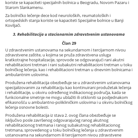
koriste se kapaciteti specijalnih bolnica u Beogradu, Novom Pazaru i
Starom Slankamenu.
Za bolničko lečenje dece kod neuroloških, reumatoloških i
ortopedskih stanja koriste se kapaciteti Specijalne bolnice u Banji
Koviljači.
3. Rehabilitacija u stacionarnim zdravstvenim ustanovama
Član 29
U zdravstvenim ustanovama na sekundarnom i tercijarnom nivou
zdravstvene zaštite, u kojima se pruža zdravstvena usluga
kratkotrajne hospitalizacije, sprovode se odgovarajući rani akutni
rehabilitacioni tretman i rani subakutni rehabilitacioni tretman u toku
bolničkog lečenja, kao i rehabilitacioni tretman u dnevnim bolnicama i
ambulantnim uslovima.
Produžena rehabilitacija obezbeđuje se u zdravstvenim ustanovama
specijalizovanim za rehabilitaciju kao kontinuirani produžetak lečenja
i rehabilitacije, u okviru određenog indikacionog područja, kada se
funkcionalne smetnje ne mogu ublažiti ili otkloniti sa podjednakom
efikasnošću u ambulantno-polikliničkim uslovima i u okviru bolničkog
lečenja osnovne bolesti.
Produžena rehabilitacija iz stava 2. ovog člana obezbeđuje se
isključivo posle završenog odgovarajućeg ranog akutnog
rehabilitacionog tretmana i ranog subakutnog rehabilitacionog
tretmana, sprovedenog u toku bolničkog lečenja u zdravstvenim
ustanovama na sekundarnom ili tercijarnom nivou zdravstvene