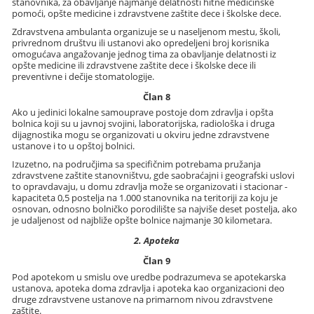
stanovnika, za obavljanje najmanje delatnosti hitne medicinske
pomoći, opšte medicine i zdravstvene zaštite dece i školske dece.
Zdravstvena ambulanta organizuje se u naseljenom mestu, školi,
privrednom društvu ili ustanovi ako opredeljeni broj korisnika
omogućava angažovanje jednog tima za obavljanje delatnosti iz
opšte medicine ili zdravstvene zaštite dece i školske dece ili
preventivne i dečije stomatologije.
Član 8
Ako u jedinici lokalne samouprave postoje dom zdravlja i opšta
bolnica koji su u javnoj svojini, laboratorijska, radiološka i druga
dijagnostika mogu se organizovati u okviru jedne zdravstvene
ustanove i to u opštoj bolnici.
Izuzetno, na područjima sa specifičnim potrebama pružanja
zdravstvene zaštite stanovništvu, gde saobraćajni i geografski uslovi
to opravdavaju, u domu zdravlja može se organizovati i stacionar -
kapaciteta 0,5 postelja na 1.000 stanovnika na teritoriji za koju je
osnovan, odnosno bolničko porodilište sa najviše deset postelja, ako
je udaljenost od najbliže opšte bolnice najmanje 30 kilometara.
2. Apoteka
Član 9
Pod apotekom u smislu ove uredbe podrazumeva se apotekarska
ustanova, apoteka doma zdravlja i apoteka kao organizacioni deo
druge zdravstvene ustanove na primarnom nivou zdravstvene
zaštite.