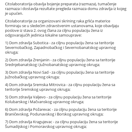
Citolaboratorija obavlja bojenje preparata (razmaza), tumačenje
razmaza i dostavlja rezultate pregleda razmaza domu zdravlja iz kojeg
je upućen.
Citolaboratorije za organizovani skrining raka grlića materice
formiraju se u sledećim zdravstvenim ustanovama, koje obavljaju
poslove iz stava 2. ovog člana za ciljnu populaciju žena iz
odgovarajućih jedinica lokalne samouprave:
1) Dom zdravlja Subotica - za ciljnu populaciju žena sa teritorije
Severnobačkog, Zapadnobačkog i Severnobanatskog upravnog
okruga;
2) Dom zdravlja Zrenjanin - za ciljnu populaciju žena sa teritorije
Srednjebanatskog i Južnobanatskog upravnog okruga;
3) Dom zdravlja Novi Sad - za ciljnu populaciju žena sa teritorije
Južnobačkog upravnog okruga;
4) Dom zdravlja Sremska Mitrovica - za ciljnu populaciju žena sa
teritorije Sremskog upravnog okruga;
5) Dom zdravlja Valjevo - za ciljnu populaciju žena sa teritorije
Kolubarskog i Mačvanskog upravnog okruga;
6) Dom zdravlja Požarevac - za ciljnu populaciju žena sa teritorije
Braničevskog, Podunavskog i Borskog upravnog okruga;
7) Dom zdravlja Kragujevac - za ciljnu populaciju žena sa teritorije
Šumadijskog i Pomoravskog upravnog okruga;