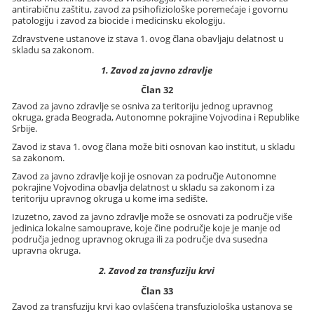
antirabičnu zaštitu, zavod za psihofiziološke poremećaje i govornu
patologiju i zavod za biocide i medicinsku ekologiju.
Zdravstvene ustanove iz stava 1. ovog člana obavljaju delatnost u
skladu sa zakonom.
1. Zavod za javno zdravlje
Član 32
Zavod za javno zdravlje se osniva za teritoriju jednog upravnog
okruga, grada Beograda, Autonomne pokrajine Vojvodina i Republike
Srbije.
Zavod iz stava 1. ovog člana može biti osnovan kao institut, u skladu
sa zakonom.
Zavod za javno zdravlje koji je osnovan za područje Autonomne
pokrajine Vojvodina obavlja delatnost u skladu sa zakonom i za
teritoriju upravnog okruga u kome ima sedište.
Izuzetno, zavod za javno zdravlje može se osnovati za područje više
jedinica lokalne samouprave, koje čine područje koje je manje od
područja jednog upravnog okruga ili za područje dva susedna
upravna okruga.
2. Zavod za transfuziju krvi
Član 33
Zavod za transfuziju krvi kao ovlašćena transfuziološka ustanova se