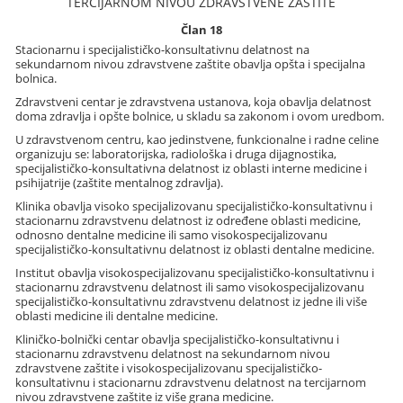
TERCIJARNOM NIVOU ZDRAVSTVENE ZAŠTITE
Član 18
Stacionarnu i specijalističko-konsultativnu delatnost na
sekundarnom nivou zdravstvene zaštite obavlja opšta i specijalna
bolnica.
Zdravstveni centar je zdravstvena ustanova, koja obavlja delatnost
doma zdravlja i opšte bolnice, u skladu sa zakonom i ovom uredbom.
U zdravstvenom centru, kao jedinstvene, funkcionalne i radne celine
organizuju se: laboratorijska, radiološka i druga dijagnostika,
specijalističko-konsultativna delatnost iz oblasti interne medicine i
psihijatrije (zaštite mentalnog zdravlja).
Klinika obavlja visoko specijalizovanu specijalističko-konsultativnu i
stacionarnu zdravstvenu delatnost iz određene oblasti medicine,
odnosno dentalne medicine ili samo visokospecijalizovanu
specijalističko-konsultativnu delatnost iz oblasti dentalne medicine.
Institut obavlja visokospecijalizovanu specijalističko-konsultativnu i
stacionarnu zdravstvenu delatnost ili samo visokospecijalizovanu
specijalističko-konsultativnu zdravstvenu delatnost iz jedne ili više
oblasti medicine ili dentalne medicine.
Kliničko-bolnički centar obavlja specijalističko-konsultativnu i
stacionarnu zdravstvenu delatnost na sekundarnom nivou
zdravstvene zaštite i visokospecijalizovanu specijalističko-
konsultativnu i stacionarnu zdravstvenu delatnost na tercijarnom
nivou zdravstvene zaštite iz više grana medicine.