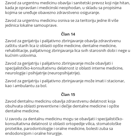
Zavod za urgentnu medicinu obavlja i sanitetski prevoz koji nije hitan,
kada je opravdan i medicinski neophodan, u skladu sa propisima
kojima se uređuje obavezno zdravstveno osiguranje.
Zavod za urgentnu medicinu osniva se za teritoriju jedne ili više
jedinica lokalne samouprave.
Član 14
Zavod za gerijatriju i palijativno zbrinjavanje obavlja zdravstvenu
zaštitu starih lica iz oblasti opšte medicine, dentalne medicine,
rehabilitacije, palijativnog zbrinjavanja lica svih starosnih dobi i nege u
kućnim uslovima.
Zavod za gerijatriju i palijativno zbrinjavanje može obavljati i
specijalističko-konsultativnu delatnost iz oblasti interne medicine,
neurologije i psihijatrije (neuropsihijatrije).
Zavod za gerijatriju i palijativno zbrinjavanje može imati i stacionar,
kao i ambulantu za bol.
Član 15
Zavod dentalnu medicinu obavlja zdravstvenu delatnost koja
obuhvata oblasti preventivne i dečije dentalne medicine i opšte
dentalne medicine.
U zavodu za dentalnu medicinu mogu se obavljati i specijalističko-
konsultativna delatnost iz oblasti ortopedije vilica, stomatološke
protetike, parodontologije i oralne medicine, bolesti zuba sa
endodoncijom i oralne hirurgije.