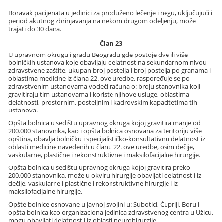
Boravak pacijenata u jedinici za produženo lečenje i negu, uključujući i
period akutnog zbrinjavanja na nekom drugom odeljenju, može
trajati do 30 dana.
Član 23
U upravnom okrugu i gradu Beogradu gde postoje dve ili više
bolničkih ustanova koje obavljaju delatnost na sekundarnom nivou
zdravstvene zaštite, ukupan broj postelja i broj postelja po granama i
oblastima medicine iz člana 22. ove uredbe, raspoređuje se po
zdravstvenim ustanovama vodeći računa o: broju stanovnika koji
gravitiraju tim ustanovama i koriste njihove usluge, oblastima
delatnosti, prostornim, posteljnim i kadrovskim kapacitetima tih
ustanova.
Opšta bolnica u sedištu upravnog okruga kojoj gravitira manje od
200.000 stanovnika, kao i opšta bolnica osnovana za teritoriju više
opština, obavlja bolničku i specijalističko-konsultativnu delatnost iz
oblasti medicine navedenih u članu 22. ove uredbe, osim dečije,
vaskularne, plastične i rekonstruktivne i maksilofacijalne hirurgije.
Opšta bolnica u sedištu upravnog okruga kojoj gravitira preko
200.000 stanovnika, može u okviru hirurgije obavljati delatnost i iz
dečije, vaskularne i plastične i rekonstruktivne hirurgije i iz
maksilofacijalne hirurgije.
Opšte bolnice osnovane u javnoj svojini u: Subotici, Ćupriji, Boru i
opšta bolnica kao organizaciona jedinica zdravstvenog centra u Užicu,
mogu obavljati delatnost i iz oblasti neurohirurgije.