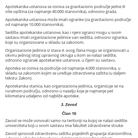
Apotekarska ustanova se osniva za gravitaciono područje jedne ili
više opština (za najmanje 40.000 stanovnika), odnosno grada.
Apotekarska ustanova može imati ogranke (za gravitaciono područje
od najmanje 10.000 stanovnika).
Sedište apotekarske ustanove, kao i njeni ogranci mogu u svom
sastavu imati organizacione jedinice van sedišta, odnosno ogranka,
koje su organizovane u skladu sa zakonom.
Organizacione jedinice iz stava 4. ovog člana mogu se organizovati u
okviru jednog istog upravnog okruga u kom se nalazi sedište,
odnosno ogranak apotekarske ustanove, u čijem su sastavu.
Apoteka se osniva za područje od najmanje 4.000 stanovnika, u
skladu sa zakonom kojim se uređuje zdravstvena zaštita (u daljem
tekstu: Zakon).
Apotekarska stanica, kao organizaciona jedinica, organizuje se na
ruralnom području, odnosno u naselju koje je najmanje pet
kilometara udaljeno od najbliže apoteke.
3. Zavod
Član 10
Zavod se može osnovati samo na teritoriji na kojoj se nalazi sedište
univerziteta koji u svom sastavu ima fakultet zdravstvene struke.
Zavod sprovodi zdravstvenu zaštitu pojedinih grupacija stanovništva,