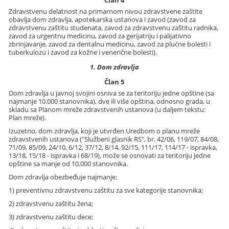
Zdravstvenu delatnost na primarnom nivou zdravstvene zaštite
obavlja dom zdravlja, apotekarska ustanova i zavod (zavod za
zdravstvenu zaštitu studenata, zavod za zdravstvenu zaštitu radnika,
zavod za urgentnu medicinu, zavod za gerijatriju i palijativno
zbrinjavanje, zavod za dentalnu medicinu, zavod za plućne bolesti i
tuberkulozu i zavod za kožne i venerične bolesti).
1. Dom zdravlja
Član 5
Dom zdravlja u javnoj svojini osniva se za teritoriju jedne opštine (sa
najmanje 10.000 stanovnika), dve ili više opština, odnosno grada, u
skladu sa Planom mreže zdravstvenih ustanova (u daljem tekstu:
Plan mreže).
Izuzetno, dom zdravlja, koji je utvrđen Uredbom o planu mreže
zdravstvenih ustanova ("Službeni glasnik RS", br. 42/06, 119/07, 84/08,
71/09, 85/09, 24/10, 6/12, 37/12, 8/14, 92/15, 111/17, 114/17 - ispravka,
13/18, 15/18 - ispravka i 68/19), može se osnovati za teritoriju jedne
opštine sa manje od 10.000 stanovnika.
Dom zdravlja obezbeđuje najmanje:
1) preventivnu zdravstvenu zaštitu za sve kategorije stanovnika;
2) zdravstvenu zaštitu žena;
3) zdravstvenu zaštitu dece;