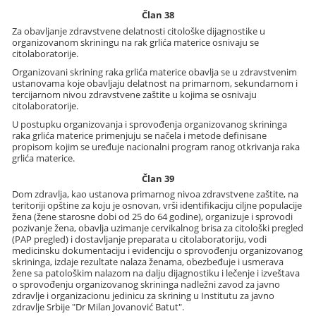
Član 38
Za obavljanje zdravstvene delatnosti citološke dijagnostike u
organizovanom skriningu na rak grlića materice osnivaju se
citolaboratorije.
Organizovani skrining raka grlića materice obavlja se u zdravstvenim
ustanovama koje obavljaju delatnost na primarnom, sekundarnom i
tercijarnom nivou zdravstvene zaštite u kojima se osnivaju
citolaboratorije.
U postupku organizovanja i sprovođenja organizovanog skrininga
raka grlića materice primenjuju se načela i metode definisane
propisom kojim se uređuje nacionalni program ranog otkrivanja raka
grlića materice.
Član 39
Dom zdravlja, kao ustanova primarnog nivoa zdravstvene zaštite, na
teritoriji opštine za koju je osnovan, vrši identifikaciju ciljne populacije
žena (žene starosne dobi od 25 do 64 godine), organizuje i sprovodi
pozivanje žena, obavlja uzimanje cervikalnog brisa za citološki pregled
(PAP pregled) i dostavljanje preparata u citolaboratoriju, vodi
medicinsku dokumentaciju i evidenciju o sprovođenju organizovanog
skrininga, izdaje rezultate nalaza ženama, obezbeđuje i usmerava
žene sa patološkim nalazom na dalju dijagnostiku i lečenje i izveštava
o sprovođenju organizovanog skrininga nadležni zavod za javno
zdravlje i organizacionu jedinicu za skrining u Institutu za javno
zdravlje Srbije "Dr Milan Jovanović Batut".