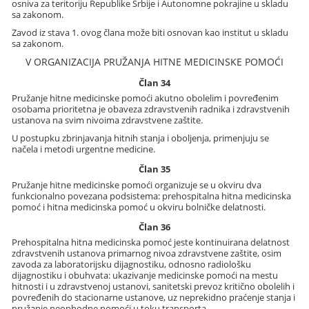
osniva za teritoriju Republike Srbije i Autonomne pokrajine u skladu
sa zakonom.
Zavod iz stava 1. ovog člana može biti osnovan kao institut u skladu
sa zakonom.
V ORGANIZACIJA PRUŽANJA HITNE MEDICINSKE POMOĆI
Član 34
Pružanje hitne medicinske pomoći akutno obolelim i povređenim
osobama prioritetna je obaveza zdravstvenih radnika i zdravstvenih
ustanova na svim nivoima zdravstvene zaštite.
U postupku zbrinjavanja hitnih stanja i oboljenja, primenjuju se
načela i metodi urgentne medicine.
Član 35
Pružanje hitne medicinske pomoći organizuje se u okviru dva
funkcionalno povezana podsistema: prehospitalna hitna medicinska
pomoć i hitna medicinska pomoć u okviru bolničke delatnosti.
Član 36
Prehospitalna hitna medicinska pomoć jeste kontinuirana delatnost
zdravstvenih ustanova primarnog nivoa zdravstvene zaštite, osim
zavoda za laboratorijsku dijagnostiku, odnosno radiološku
dijagnostiku i obuhvata: ukazivanje medicinske pomoći na mestu
hitnosti i u zdravstvenoj ustanovi, sanitetski prevoz kritično obolelih i
povređenih do stacionarne ustanove, uz neprekidno praćenje stanja i
pružanje neophodne pomoći u toku transporta.