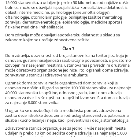
15.000 stanovnika, a udaljen je preko 50 kilometara od najbliže opšte
bolnice, može se obavljati i specijalističko-konsultativna delatnost iz
oblasti interne medicine, pulmologije (pneumoftiziologije),
oftalmologije, otorinolaringologije, psihijatrije (zaštite mentalnog
zdravlja), dermatovenerologije, epidemiologije, medicine sporta i
fizikalne medicine i rehabilitacije.
Dom zdravlja može obavljati apotekarsku delatnost u skladu sa
zakonom kojim se uređuje zdravstvena zaštita.
Član 7
Dom zdravlja, u zavisnosti od broja stanovnika na teritoriji za koju je
osnovan, gustine naseljenosti i saobraćajne povezanosti, u prostorno
izdvojenim naseljenim mestima, ustanovama i privrednim društvima,
može obrazovati organizacione jedinice, i to: ogranak doma zdravlja,
zdravstvenu stanicu i zdravstvenu ambulantu.
Ogranak doma zdravlja može organizovati dom zdravlja koji je
osnovan za opštinu ili grad sa preko 100.000 stanovnika - za najmanje
40.000 stanovnika te opštine, odnosno grada, kao i dom zdravlja
osnovan za dve ili više opština - u opštini izvan sedišta doma zdravlja
za najmanje 8.000 stanovnika.
U ogranku se obezbeđuje hitna medicinska pomoć, zdravstvena
zaštita dece i školske dece, žena i odraslog stanovništva, patronažna
služba i kućno lečenje i nega, kao i preventivna i dečija stomatologija.
Zdravstvena stanica organizuje se za jedno ili više naseljenih mesta
udaljenih preko 10 km od sedišta doma zdravlja i sa najmanje 5.000