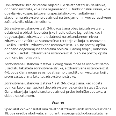
Univerzitetski klinički centar objedinjuje delatnost tri ili više klinika,
odnosno instituta, koje čine organizacionu i funkcionalnu celinu, koja
obavlja visokospecijalizovanu specijalističko-konsultativnu i
stacionarnu zdravstvenu delatnost na tercijarnom nivou zdravstvene
zaštite iz više oblasti medicine.
Zdravstvene ustanove iz st. 3-6. ovog člana obavljaju zdravstvenu
delatnost u oblasti laboratorijske i radiološke dijagnostike, kao i
odgovarajuću zdravstvenu delatnost na sekundarnom nivou
zdravstvene zaštite za stanovništvo teritorije za koju su osnovane,
ukoliko u sedištu zdravstvene ustanove iz st. 3-6. ne postoji opšta,
odnosno odgovarajuća specijalna bolnica u javnoj svojini, odnosno
ukoliko u sedištu zdravstvene ustanove iz st. 5. i 6. ne postoji opšta
bolnica u javnoj svojini.
Zdravstvena ustanova iz stava 3. ovog člana može se osnovati samo
u sedištu fakulteta zdravstvene struke, a zdravstvene ustanove iz st.
4-6. ovog člana mogu se osnovati samo u sedištu univerziteta, koji u
svom sastavu ima fakultet zdravstvene struke.
Zdravstvena ustanova iz stava 1. i st. 3-6. ovog člana, kao i opšta
bolnica, kao organizacioni deo zdravstvenog centra iz stava 2. ovog
člana, obavljaju i apotekarsku delatnost preko bolničke apoteke, u
skladu sa zakonom.
Član 19
Specijalističko-konsultativna delatnost zdravstvenih ustanova iz člana
18. ove uredbe obuhvata: ambulantne specijalističko-konsultativne