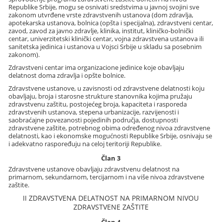
Republike Srbije, mogu se osnivati sredstvima u javnoj svojini sve
zakonom utvrđene vrste zdravstvenih ustanova (dom zdravlja,
apotekarska ustanova, bolnica (opšta i specijalna), zdravstveni centar,
zavod, zavod za javno zdravlje, klinika, institut, kliničko-bolnički
centar, univerzitetski klinički centar, vojna zdravstvena ustanova ili
sanitetska jedinica i ustanova u Vojsci Srbije u skladu sa posebnim
zakonom).
Zdravstveni centar ima organizacione jedinice koje obavljaju
delatnost doma zdravlja i opšte bolnice.
Zdravstvene ustanove, u zavisnosti od zdravstvene delatnosti koju
obavljaju, broja i starosne strukture stanovnika kojima pružaju
zdravstvenu zaštitu, postojećeg broja, kapaciteta i rasporeda
zdravstvenih ustanova, stepena urbanizacije, razvijenosti i
saobraćajne povezanosti pojedinih područja, dostupnosti
zdravstvene zaštite, potrebnog obima određenog nivoa zdravstvene
delatnosti, kao i ekonomske mogućnosti Republike Srbije, osnivaju se
i adekvatno raspoređuju na celoj teritoriji Republike.
Član 3
Zdravstvene ustanove obavljaju zdravstvenu delatnost na
primarnom, sekundarnom, tercijarnom i na više nivoa zdravstvene
zaštite.
II ZDRAVSTVENA DELATNOST NA PRIMARNOM NIVOU
ZDRAVSTVENE ZAŠTITE
Član 4