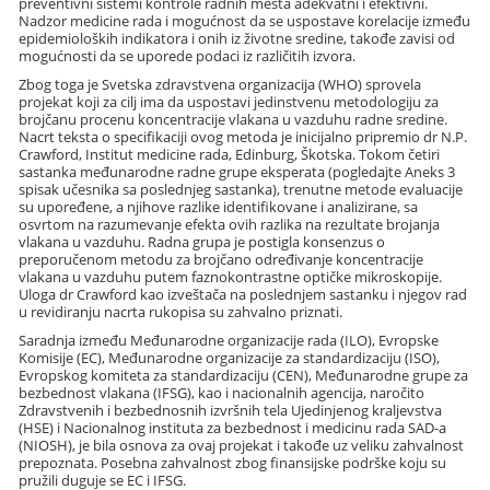
preventivni sistemi kontrole radnih mesta adekvatni i efektivni.
Nadzor medicine rada i mogućnost da se uspostave korelacije između
epidemioloških indikatora i onih iz životne sredine, takođe zavisi od
mogućnosti da se uporede podaci iz različitih izvora.
Zbog toga je Svetska zdravstvena organizacija (WHO) sprovela
projekat koji za cilj ima da uspostavi jedinstvenu metodologiju za
brojčanu procenu koncentracije vlakana u vazduhu radne sredine.
Nacrt teksta o specifikaciji ovog metoda je inicijalno pripremio dr N.P.
Crawford, Institut medicine rada, Edinburg, Škotska. Tokom četiri
sastanka međunarodne radne grupe eksperata (pogledajte Aneks 3
spisak učesnika sa poslednjeg sastanka), trenutne metode evaluacije
su upoređene, a njihove razlike identifikovane i analizirane, sa
osvrtom na razumevanje efekta ovih razlika na rezultate brojanja
vlakana u vazduhu. Radna grupa je postigla konsenzus o
preporučenom metodu za brojčano određivanje koncentracije
vlakana u vazduhu putem faznokontrastne optičke mikroskopije.
Uloga dr Crawford kao izveštača na poslednjem sastanku i njegov rad
u revidiranju nacrta rukopisa su zahvalno priznati.
Saradnja između Međunarodne organizacije rada (ILO), Evropske
Komisije (EC), Međunarodne organizacije za standardizaciju (ISO),
Evropskog komiteta za standardizaciju (CEN), Međunarodne grupe za
bezbednost vlakana (IFSG), kao i nacionalnih agencija, naročito
Zdravstvenih i bezbednosnih izvršnih tela Ujedinjenog kraljevstva
(HSE) i Nacionalnog instituta za bezbednost i medicinu rada SAD-a
(NIOSH), je bila osnova za ovaj projekat i takođe uz veliku zahvalnost
prepoznata. Posebna zahvalnost zbog finansijske podrške koju su
pružili duguje se EC i IFSG.