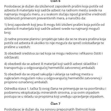
Član 6
Poslodavac je dužan da izloženost zaposlenih prašini koja potiče od
azbesta ili materijala koji sadrže azbest na radnom mestu svede na
najmanju moguću meru, a u svakom slučaju ispod granične vrednosti
izloženosti primenom preventivnih mera, a naročito da:
1) broj zaposlenih koji jesu ili mogu biti izloženi prašini koja potiče od
azbesta ili materijala koji sadrže azbest svede na najmanji mogući
broj;
2) radne procese planira i projektuje tako da se ne stvara prašina koja
potiče od azbesta ili ukoliko to nije moguće da spreči oslobađanje te
prašine u vazduh;
3) obezbedi sredstva za rad koja se mogu redovno i efikasno čistiti i
održavati;
4) obezbedi da se azbest ili materijal koji sadrži azbest skladište i
transportuju u odgovarajućoj hermetički zatvorenoj ambalaži;
5) obezbedi da se otpad sakuplja i uklanja sa radnog mesta u
najkraćem mogućem roku u odgovarajućoj hermetički zatvorenoj i
propisno označenoj ambalaži.
Odredba stava 1. tačka 5) ovog člana ne primenjuje se na površinsku i
podzemnu eksploataciju mineralnih sirovina, a sa ovim otpadom
postupa se u skladu sa propisima koji uređuju upravljanje otpadom.
Član 7
Poslodavac je dužan da, na osnovu prepoznatih štetnosti koje