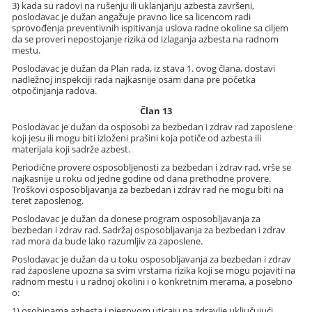
3) kada su radovi na rušenju ili uklanjanju azbesta završeni,
poslodavac je dužan angažuje pravno lice sa licencom radi
sprovođenja preventivnih ispitivanja uslova radne okoline sa ciljem
da se proveri nepostojanje rizika od izlaganja azbesta na radnom
mestu.
Poslodavac je dužan da Plan rada, iz stava 1. ovog člana, dostavi
nadležnoj inspekciji rada najkasnije osam dana pre početka
otpočinjanja radova.
Član 13
Poslodavac je dužan da osposobi za bezbedan i zdrav rad zaposlene
koji jesu ili mogu biti izloženi prašini koja potiče od azbesta ili
materijala koji sadrže azbest.
Periodične provere osposobljenosti za bezbedan i zdrav rad, vrše se
najkasnije u roku od jedne godine od dana prethodne provere.
Troškovi osposobljavanja za bezbedan i zdrav rad ne mogu biti na
teret zaposlenog.
Poslodavac je dužan da donese program osposobljavanja za
bezbedan i zdrav rad. Sadržaj osposobljavanja za bezbedan i zdrav
rad mora da bude lako razumljiv za zaposlene.
Poslodavac je dužan da u toku osposobljavanja za bezbedan i zdrav
rad zaposlene upozna sa svim vrstama rizika koji se mogu pojaviti na
radnom mestu i u radnoj okolini i o konkretnim merama, a posebno
o:
1) osobinama azbesta i njegovom uticaju na zdravlje uključujući