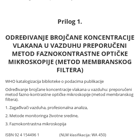
Prilog 1.
ODREĐIVANJE BROJČANE KONCENTRACIJE
VLAKANA U VAZDUHU PREPORUČENI
METOD FAZNOKONTRASTNE OPTIČKE
MIKROSKOPIJE (METOD MEMBRANSKOG
FILTERA)
WHO katalogizacija biblioteke o podacima publikacije
Određivanje brojčane koncentracije vlakana u vazduhu: preporučeni
metod fazno-kontrastne optičke mikroskopije (metod membranskog
filtera).
1. Zagađivači vazduha, profesionalna analiza,
2. Metode monitoringa životne sredine,
3. Faznokontrastna mikroskopija
ISBN 92 4 154496 1
(NLM klasifikacija: WA 450)