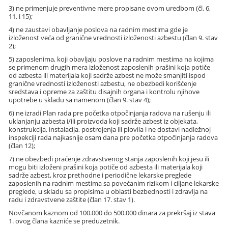
3) ne primenjuje preventivne mere propisane ovom uredbom (čl. 6,
11. i 15);
4) ne zaustavi obavljanje poslova na radnim mestima gde je
izloženost veća od granične vrednosti izloženosti azbestu (član 9. stav
2);
5) zaposlenima, koji obavljaju poslove na radnim mestima na kojima
se primenom drugih mera izloženost zaposlenih prašini koja potiče
od azbesta ili materijala koji sadrže azbest ne može smanjiti ispod
granične vrednosti izloženosti azbestu, ne obezbedi korišćenje
sredstava i opreme za zaštitu disajnih organa i kontrolu njihove
upotrebe u skladu sa namenom (član 9. stav 4);
6) ne izradi Plan rada pre početka otpočinjanja radova na rušenju ili
uklanjanju azbesta i/ili proizvoda koji sadrže azbest iz objekata,
konstrukcija, instalacija, postrojenja ili plovila i ne dostavi nadležnoj
inspekciji rada najkasnije osam dana pre početka otpočinjanja radova
(član 12);
7) ne obezbedi praćenje zdravstvenog stanja zaposlenih koji jesu ili
mogu biti izloženi prašini koja potiče od azbesta ili materijala koji
sadrže azbest, kroz prethodne i periodične lekarske preglede
zaposlenih na radnim mestima sa povećanim rizikom i ciljane lekarske
preglede, u skladu sa propisima u oblasti bezbednosti i zdravlja na
radu i zdravstvene zaštite (član 17. stav 1).
Novčanom kaznom od 100.000 do 500.000 dinara za prekršaj iz stava
1. ovog člana kazniće se preduzetnik.