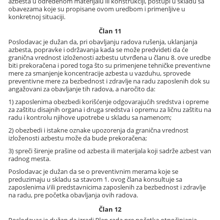
azbesta u određenom materijalu ili konstrukciji, postupi u skladu sa
obavezama koje su propisane ovom uredbom i primenljive u
konkretnoj situaciji.
Član 11
Poslodavac je dužan da, pri obavljanju radova rušenja, uklanjanja
azbesta, popravke i održavanja kada se može predvideti da će
granična vrednost izloženosti azbestu utvrđena u članu 8. ove uredbe
biti prekoračena i pored toga što su primenjene tehničke preventivne
mere za smanjenje koncentracije azbesta u vazduhu, sprovede
preventivne mere za bezbednost i zdravlje na radu zaposlenih dok su
angažovani za obavljanje tih radova, a naročito da:
1) zaposlenima obezbedi korišćenje odgovarajućih sredstva i opreme
za zaštitu disajnih organa i druga sredstva i opremu za ličnu zaštitu na
radu i kontrolu njihove upotrebe u skladu sa namenom;
2) obezbedi i istakne oznake upozorenja da granična vrednost
izloženosti azbestu može da bude prekoračena;
3) spreči širenje prašine od azbesta ili materijala koji sadrže azbest van
radnog mesta.
Poslodavac je dužan da se o preventivnim merama koje se
preduzimaju u skladu sa stavom 1. ovog člana konsultuje sa
zaposlenima i/ili predstavnicima zaposlenih za bezbednost i zdravlje
na radu, pre početka obavljanja ovih radova.
Član 12