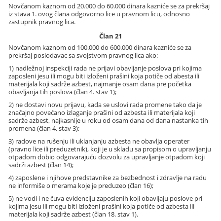
Novčanom kaznom od 20.000 do 60.000 dinara kazniće se za prekršaj
iz stava 1. ovog člana odgovorno lice u pravnom licu, odnosno
zastupnik pravnog lica.
Član 21
Novčanom kaznom od 100.000 do 600.000 dinara kazniće se za
prekršaj poslodavac sa svojstvom pravnog lica ako:
1) nadležnoj inspekciji rada ne prijavi obavljanje poslova pri kojima
zaposleni jesu ili mogu biti izloženi prašini koja potiče od abesta ili
materijala koji sadrže azbest, najmanje osam dana pre početka
obavljanja tih poslova (član 4. stav 1);
2) ne dostavi novu prijavu, kada se uslovi rada promene tako da je
značajno povećano izlaganje prašini od azbesta ili materijala koji
sadrže azbest, najkasnije u roku od osam dana od dana nastanka tih
promena (član 4. stav 3);
3) radove na rušenju ili uklanjanju azbesta ne obavlja operater
(pravno lice ili preduzetnik), koji je u skladu sa propisom o upravljanju
otpadom dobio odgovarajuću dozvolu za upravljanje otpadom koji
sadrži azbest (član 14);
4) zaposlene i njihove predstavnike za bezbednost i zdravlje na radu
ne informiše o merama koje je preduzeo (član 16);
5) ne vodi i ne čuva evidenciju zaposlenih koji obavljaju poslove pri
kojima jesu ili mogu biti izloženi prašini koja potiče od azbesta ili
materijala koji sadrže azbest (član 18. stav 1).