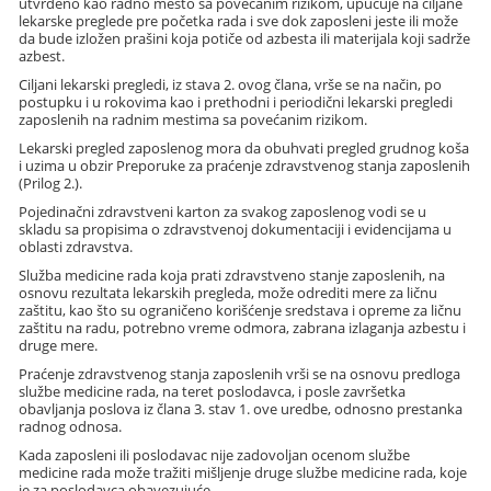
utvrđeno kao radno mesto sa povećanim rizikom, upućuje na ciljane
lekarske preglede pre početka rada i sve dok zaposleni jeste ili može
da bude izložen prašini koja potiče od azbesta ili materijala koji sadrže
azbest.
Ciljani lekarski pregledi, iz stava 2. ovog člana, vrše se na način, po
postupku i u rokovima kao i prethodni i periodični lekarski pregledi
zaposlenih na radnim mestima sa povećanim rizikom.
Lekarski pregled zaposlenog mora da obuhvati pregled grudnog koša
i uzima u obzir Preporuke za praćenje zdravstvenog stanja zaposlenih
(Prilog 2.).
Pojedinačni zdravstveni karton za svakog zaposlenog vodi se u
skladu sa propisima o zdravstvenoj dokumentaciji i evidencijama u
oblasti zdravstva.
Služba medicine rada koja prati zdravstveno stanje zaposlenih, na
osnovu rezultata lekarskih pregleda, može odrediti mere za ličnu
zaštitu, kao što su ograničeno korišćenje sredstava i opreme za ličnu
zaštitu na radu, potrebno vreme odmora, zabrana izlaganja azbestu i
druge mere.
Praćenje zdravstvenog stanja zaposlenih vrši se na osnovu predloga
službe medicine rada, na teret poslodavca, i posle završetka
obavljanja poslova iz člana 3. stav 1. ove uredbe, odnosno prestanka
radnog odnosa.
Kada zaposleni ili poslodavac nije zadovoljan ocenom službe
medicine rada može tražiti mišljenje druge službe medicine rada, koje
je za poslodavca obavezujuće.