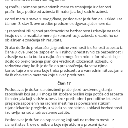
5) značaju primene preventivnih mera za smanjenje izloženosti
prašini koja potiče od azbesta ili materijala koji sadrže azbest.
Pored mera iz stava 1. ovog člana, poslodavac je dužan da u skladu sa
članom 3. stav 3. ove uredbe preduzme odgovarajuće mere da:
1) zaposleni i/ili njihovi predstavnici za bezbednost i zdravlje na radu
imaju uvid u rezultate merenja koncentracije azbesta u vazduhu uz
objašnjenje značenja tih rezultata;
2) ako dođe do prekoračenja granične vrednosti izloženosti azbestu iz
člana 8. ove uredbe, zaposleni i/ili njihovi predstavnici za bezbednost i
zdravlje na radu budu u najkraćem mogućem roku informisani da je
došlo do prekoračenja granične vrednosti izloženosti azbestu, o
razlozima zbog kojih je došlo do prekoračenja, da se sa njima
konsultuje o merama koje treba preduzeti, a u vanrednim situacijama
da ih obavesti o merama koje su već preduzete.
Član 17
Poslodavac je dužan da obezbedi praćenje zdravstvenog stanja
zaposlenih koji jesu ili mogu biti izloženi prašini koja potiče od azbesta
ili materijala koji sadrže azbest, kroz prethodne i periodične lekarske
preglede zaposlenih na radnim mestima sa povećanim rizikom i
ciljane lekarske preglede, u skladu sa propisima u oblasti bezbednosti
i zdravlja na radu i zdravstvene zaštite.
Poslodavac je dužan da zaposlenog koji radi na radnom mestu iz
člana 3. stav 1. ove uredbe, a koje nije aktom o proceni rizika