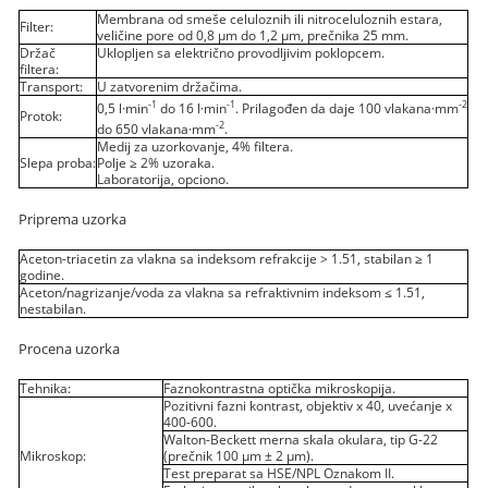
Membrana od smeše celuloznih ili nitroceluloznih estara,
Filter:
veličine pore od 0,8 µm do 1,2 µm, prečnika 25 mm.
Držač
Uklopljen sa električno provodljivim poklopcem.
filtera:
Transport:
U zatvorenim držačima.
-1
-1
-2
0,5 l·min
do 16 l·min
. Prilagođen da daje 100 vlakana·mm
Protok:
-2
do 650 vlakana·mm
.
Medij za uzorkovanje, 4% filtera.
Slepa proba:
Polje ≥ 2% uzoraka.
Laboratorija, opciono.
Priprema uzorka
Aceton-triacetin za vlakna sa indeksom refrakcije > 1.51, stabilan ≥ 1
godine.
Aceton/nagrizanje/voda za vlakna sa refraktivnim indeksom ≤ 1.51,
nestabilan.
Procena uzorka
Tehnika:
Faznokontrastna optička mikroskopija.
Pozitivni fazni kontrast, objektiv x 40, uvećanje x
400-600.
Walton-Beckett merna skala okulara, tip G-22
Mikroskop:
(prečnik 100 µm ± 2 µm).
Test preparat sa HSE/NPL Oznakom II.