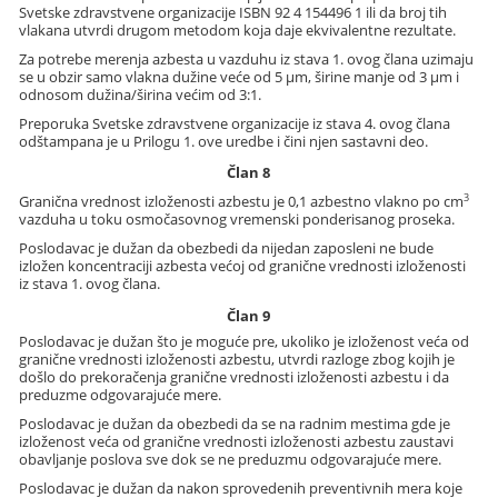
Svetske zdravstvene organizacije ISBN 92 4 154496 1 ili da broj tih
vlakana utvrdi drugom metodom koja daje ekvivalentne rezultate.
Za potrebe merenja azbesta u vazduhu iz stava 1. ovog člana uzimaju
se u obzir samo vlakna dužine veće od 5 µm, širine manje od 3 µm i
odnosom dužina/širina većim od 3:1.
Preporuka Svetske zdravstvene organizacije iz stava 4. ovog člana
odštampana je u Prilogu 1. ove uredbe i čini njen sastavni deo.
Član 8
3
Granična vrednost izloženosti azbestu je 0,1 azbestno vlakno po cm
vazduha u toku osmočasovnog vremenski ponderisanog proseka.
Poslodavac je dužan da obezbedi da nijedan zaposleni ne bude
izložen koncentraciji azbesta većoj od granične vrednosti izloženosti
iz stava 1. ovog člana.
Član 9
Poslodavac je dužan što je moguće pre, ukoliko je izloženost veća od
granične vrednosti izloženosti azbestu, utvrdi razloge zbog kojih je
došlo do prekoračenja granične vrednosti izloženosti azbestu i da
preduzme odgovarajuće mere.
Poslodavac je dužan da obezbedi da se na radnim mestima gde je
izloženost veća od granične vrednosti izloženosti azbestu zaustavi
obavljanje poslova sve dok se ne preduzmu odgovarajuće mere.
Poslodavac je dužan da nakon sprovedenih preventivnih mera koje