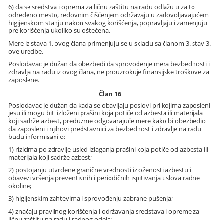
6) da se sredstva i oprema za ličnu zaštitu na radu odlažu u za to
određeno mesto, redovnim čišćenjem održavaju u zadovoljavajućem
higijenskom stanju nakon svakog korišćenja, popravljaju i zamenjuju
pre korišćenja ukoliko su oštećena.
Mere iz stava 1. ovog člana primenjuju se u skladu sa članom 3. stav 3.
ove uredbe.
Poslodavac je dužan da obezbedi da sprovođenje mera bezbednosti i
zdravlja na radu iz ovog člana, ne prouzrokuje finansijske troškove za
zaposlene.
Član 16
Poslodavac je dužan da kada se obavljaju poslovi pri kojima zaposleni
jesu ili mogu biti izloženi prašini koja potiče od azbesta ili materijala
koji sadrže azbest, preduzme odgovarajuće mere kako bi obezbedio
da zaposleni i njihovi predstavnici za bezbednost i zdravlje na radu
budu informisani o:
1) rizicima po zdravlje usled izlaganja prašini koja potiče od azbesta ili
materijala koji sadrže azbest;
2) postojanju utvrđene granične vrednosti izloženosti azbestu i
obavezi vršenja preventivnih i periodičnih ispitivanja uslova radne
okoline;
3) higijenskim zahtevima i sprovođenju zabrane pušenja;
4) značaju pravilnog korišćenja i održavanja sredstava i opreme za
ličnu zaštitu na radu i radnog odela;