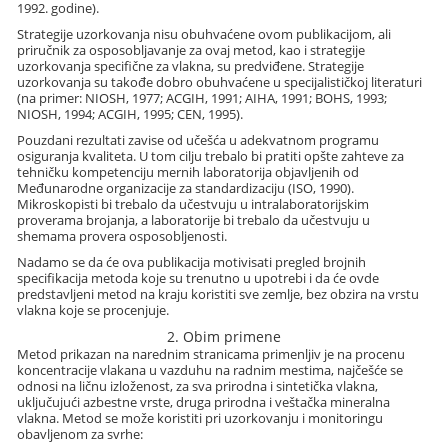
1992. godine).
Strategije uzorkovanja nisu obuhvaćene ovom publikacijom, ali
priručnik za osposobljavanje za ovaj metod, kao i strategije
uzorkovanja specifične za vlakna, su predviđene. Strategije
uzorkovanja su takođe dobro obuhvaćene u specijalističkoj literaturi
(na primer: NIOSH, 1977; ACGIH, 1991; AIHA, 1991; BOHS, 1993;
NIOSH, 1994; ACGIH, 1995; CEN, 1995).
Pouzdani rezultati zavise od učešća u adekvatnom programu
osiguranja kvaliteta. U tom cilju trebalo bi pratiti opšte zahteve za
tehničku kompetenciju mernih laboratorija objavljenih od
Međunarodne organizacije za standardizaciju (ISO, 1990).
Mikroskopisti bi trebalo da učestvuju u intralaboratorijskim
proverama brojanja, a laboratorije bi trebalo da učestvuju u
shemama provera osposobljenosti.
Nadamo se da će ova publikacija motivisati pregled brojnih
specifikacija metoda koje su trenutno u upotrebi i da će ovde
predstavljeni metod na kraju koristiti sve zemlje, bez obzira na vrstu
vlakna koje se procenjuje.
2. Obim primene
Metod prikazan na narednim stranicama primenljiv je na procenu
koncentracije vlakana u vazduhu na radnim mestima, najčešće se
odnosi na ličnu izloženost, za sva prirodna i sintetička vlakna,
uključujući azbestne vrste, druga prirodna i veštačka mineralna
vlakna. Metod se može koristiti pri uzorkovanju i monitoringu
obavljenom za svrhe: