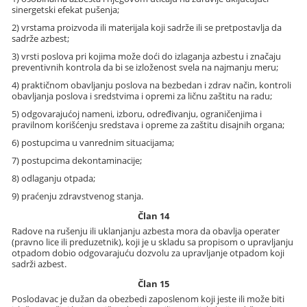
sinergetski efekat pušenja;
2) vrstama proizvoda ili materijala koji sadrže ili se pretpostavlja da
sadrže azbest;
3) vrsti poslova pri kojima može doći do izlaganja azbestu i značaju
preventivnih kontrola da bi se izloženost svela na najmanju meru;
4) praktičnom obavljanju poslova na bezbedan i zdrav način, kontroli
obavljanja poslova i sredstvima i opremi za ličnu zaštitu na radu;
5) odgovarajućoj nameni, izboru, određivanju, ograničenjima i
pravilnom korišćenju sredstava i opreme za zaštitu disajnih organa;
6) postupcima u vanrednim situacijama;
7) postupcima dekontaminacije;
8) odlaganju otpada;
9) praćenju zdravstvenog stanja.
Član 14
Radove na rušenju ili uklanjanju azbesta mora da obavlja operater
(pravno lice ili preduzetnik), koji je u skladu sa propisom o upravljanju
otpadom dobio odgovarajuću dozvolu za upravljanje otpadom koji
sadrži azbest.
Član 15
Poslodavac je dužan da obezbedi zaposlenom koji jeste ili može biti