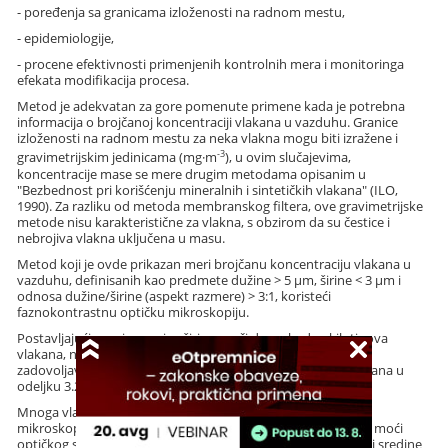
- poređenja sa granicama izloženosti na radnom mestu,
- epidemiologije,
- procene efektivnosti primenjenih kontrolnih mera i monitoringa
efekata modifikacija procesa.
Metod je adekvatan za gore pomenute primene kada je potrebna
informacija o brojčanoj koncentraciji vlakana u vazduhu. Granice
izloženosti na radnom mestu za neka vlakna mogu biti izražene i
-3
gravimetrijskim jedinicama (mg·m
), u ovim slučajevima,
koncentracije mase se mere drugim metodama opisanim u
"Bezbednost pri korišćenju mineralnih i sintetičkih vlakana" (ILO,
1990). Za razliku od metoda membranskog filtera, ove gravimetrijske
metode nisu karakteristične za vlakna, s obzirom da su čestice i
nebrojiva vlakna uključena u masu.
Metod koji je ovde prikazan meri brojčanu koncentraciju vlakana u
vazduhu, definisanih kao predmete dužine > 5 µm, širine < 3 µm i
odnosa dužine/širine (aspekt razmere) > 3:1, koristeći
faznokontrastnu optičku mikroskopiju.
Postavljajući gornju granicu širine znači da se, kod nekih tipova
vlakana, neka široka vlakna neće brojati. Sva vlakna koja
zadovoljavaju kriterijume dimenzije i pravila brojanja definisana u
odeljku 3.2.3. ovog metoda bi trebalo da se računaju.
Mnoga vlakna su suviše mala da bi bila vidljiva optičkom
mikroskopijom. Minimalna vidljiva širina zavisi od razdvojne moći
optičkog sistema, razlike u indeksu refrakcije između vlakna i sredine