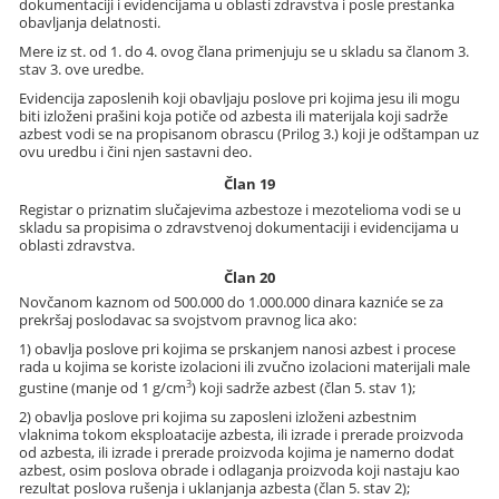
dokumentaciji i evidencijama u oblasti zdravstva i posle prestanka
obavljanja delatnosti.
Mere iz st. od 1. do 4. ovog člana primenjuju se u skladu sa članom 3.
stav 3. ove uredbe.
Evidencija zaposlenih koji obavljaju poslove pri kojima jesu ili mogu
biti izloženi prašini koja potiče od azbesta ili materijala koji sadrže
azbest vodi se na propisanom obrascu (Prilog 3.) koji je odštampan uz
ovu uredbu i čini njen sastavni deo.
Član 19
Registar o priznatim slučajevima azbestoze i mezotelioma vodi se u
skladu sa propisima o zdravstvenoj dokumentaciji i evidencijama u
oblasti zdravstva.
Član 20
Novčanom kaznom od 500.000 do 1.000.000 dinara kazniće se za
prekršaj poslodavac sa svojstvom pravnog lica ako:
1) obavlja poslove pri kojima se prskanjem nanosi azbest i procese
rada u kojima se koriste izolacioni ili zvučno izolacioni materijali male
3
gustine (manje od 1 g/cm
) koji sadrže azbest (član 5. stav 1);
2) obavlja poslove pri kojima su zaposleni izloženi azbestnim
vlaknima tokom eksploatacije azbesta, ili izrade i prerade proizvoda
od azbesta, ili izrade i prerade proizvoda kojima je namerno dodat
azbest, osim poslova obrade i odlaganja proizvoda koji nastaju kao
rezultat poslova rušenja i uklanjanja azbesta (član 5. stav 2);