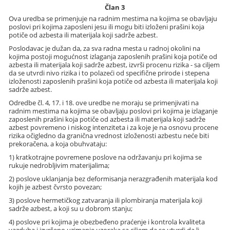
Član 3
Ova uredba se primenjuje na radnim mestima na kojima se obavljaju
poslovi pri kojima zaposleni jesu ili mogu biti izloženi prašini koja
potiče od azbesta ili materijala koji sadrže azbest.
Poslodavac je dužan da, za sva radna mesta u radnoj okolini na
kojima postoji mogućnost izlaganja zaposlenih prašini koja potiče od
azbesta ili materijala koji sadrže azbest, izvrši procenu rizika - sa ciljem
da se utvrdi nivo rizika i to polazeći od specifične prirode i stepena
izloženosti zaposlenih prašini koja potiče od azbesta ili materijala koji
sadrže azbest.
Odredbe čl. 4, 17. i 18. ove uredbe ne moraju se primenjivati na
radnim mestima na kojima se obavljaju poslovi pri kojima je izlaganje
zaposlenih prašini koja potiče od azbesta ili materijala koji sadrže
azbest povremeno i niskog intenziteta i za koje je na osnovu procene
rizika očigledno da granična vrednost izloženosti azbestu neće biti
prekoračena, a koja obuhvataju:
1) kratkotrajne povremene poslove na održavanju pri kojima se
rukuje nedrobljivim materijalima;
2) poslove uklanjanja bez deformisanja nerazgrađenih materijala kod
kojih je azbest čvrsto povezan;
3) poslove hermetičkog zatvaranja ili plombiranja materijala koji
sadrže azbest, a koji su u dobrom stanju;
4) poslove pri kojima je obezbeđeno praćenje i kontrola kvaliteta