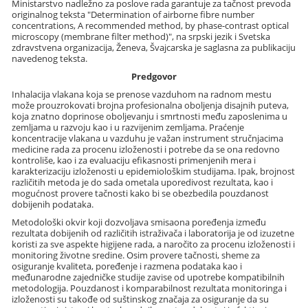
Ministarstvo nadležno za poslove rada garantuje za tačnost prevoda
originalnog teksta "Determination of airborne fibre number
concentrations, A recommended method, by phase-contrast optical
microscopy (membrane filter method)", na srpski jezik i Svetska
zdravstvena organizacija, Ženeva, Švajcarska je saglasna za publikaciju
navedenog teksta.
Predgovor
Inhalacija vlakana koja se prenose vazduhom na radnom mestu
može prouzrokovati brojna profesionalna oboljenja disajnih puteva,
koja znatno doprinose oboljevanju i smrtnosti među zaposlenima u
zemljama u razvoju kao i u razvijenim zemljama. Praćenje
koncentracije vlakana u vazduhu je važan instrument stručnjacima
medicine rada za procenu izloženosti i potrebe da se ona redovno
kontroliše, kao i za evaluaciju efikasnosti primenjenih mera i
karakterizaciju izloženosti u epidemiološkim studijama. Ipak, brojnost
različitih metoda je do sada ometala uporedivost rezultata, kao i
mogućnost provere tačnosti kako bi se obezbedila pouzdanost
dobijenih podataka.
Metodološki okvir koji dozvoljava smisaona poređenja između
rezultata dobijenih od različitih istraživača i laboratorija je od izuzetne
koristi za sve aspekte higijene rada, a naročito za procenu izloženosti i
monitoring životne sredine. Osim provere tačnosti, sheme za
osiguranje kvaliteta, poređenje i razmena podataka kao i
međunarodne zajedničke studije zavise od upotrebe kompatibilnih
metodologija. Pouzdanost i komparabilnost rezultata monitoringa i
izloženosti su takođe od suštinskog značaja za osiguranje da su