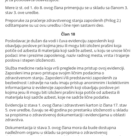
Mere iz st. od 1. do 8. ovog člana primenjuju se u skladu sa članom 3.
stav 3. ove uredbe.
Preporuke za praćenje zdravstvenog stanja zaposlenih (Prilog 2.)
odštampane su uz ovu uredbu i čine njen sastavni deo.
Član 18
Poslodavac je dužan da vodi i čuva evidenciju zaposlenih koji
obavljaju poslove pri kojima jesu ili mogu biti izloženi prašini koja
potiče od azbesta ili materijala koji sadrže azbest, u koju se unose lični
podaci: ime i prezime zaposlenog, naziv radnog mesta, vrsta i trajanje
poslova i stepen izloženosti.
Služba medicine rada koja vrši preglede ima pristup ovoj evidenciji.
Zaposleni ima pravo pristupa svojim ličnim podacima o
zdravstvenom stanju. Zaposleni i/ili predstavnici zaposlenih za
bezbednost i zdravlje na radu imaju pristup anonimnim i kolektivnim
informacijama iz evidencije zaposlenih koji obavljaju poslove pri
kojima jesu ili mogu biti izloženi prašini koja potiče od azbesta ili
materijala koji sadrže azbest, koje ne sadrže lične podatke.
Evidencija iz stava 1. ovog člana i zdravstveni karton iz člana 17. stav
5. ove uredbe, čuvaju se 40 godina po prestanku izloženosti u skladu
sa propisima o zdravstvenoj dokumentaciji i evidencijama u oblasti
zdravstva.
Dokumentacija iz stava 3. ovog člana mora da bude dostupna
nadležnom organu u skladu sa propisima o zdravstvenoj