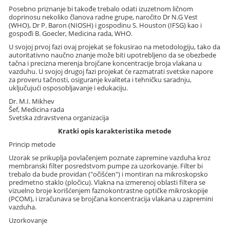
Posebno priznanje bi takođe trebalo odati izuzetnom ličnom
doprinosu nekoliko članova radne grupe, naročito Dr N.G Vest
(WHO), Dr P. Baron (NIOSH) i gospodinu S. Houston (IFSG) kao i
gospođi B. Goecler, Medicina rada, WHO.
U svojoj prvoj fazi ovaj projekat se fokusirao na metodologiju, tako da
autoritativno naučno znanje može biti upotrebljeno da se obezbede
tačna i precizna merenja brojčane koncentracije broja vlakana u
vazduhu. U svojoj drugoj fazi projekat će razmatrati svetske napore
za proveru tačnosti, osiguranje kvaliteta i tehničku saradnju,
uključujući osposobljavanje i edukaciju.
Dr. M.I. Mikhev
Šef, Medicina rada
Svetska zdravstvena organizacija
Kratki opis karakteristika metode
Princip metode
Uzorak se prikuplja povlačenjem poznate zapremine vazduha kroz
membranski filter posredstvom pumpe za uzorkovanje. Filter bi
trebalo da bude providan ("očišćen") i montiran na mikroskopsko
predmetno staklo (pločicu). Vlakna na izmerenoj oblasti filtera se
vizuelno broje korišćenjem faznokontrastne optičke mikroskopije
(PCOM), i izračunava se brojčana koncentracija vlakana u zapremini
vazduha.
Uzorkovanje