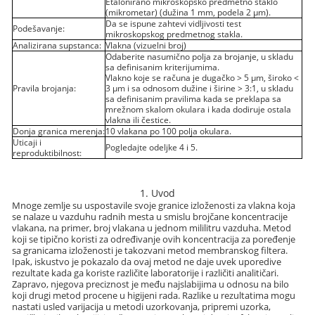
Etalonirano mikroskopsko predmetno staklo
(mikrometar) (dužina 1 mm, podela 2 µm).
Da se ispune zahtevi vidljivosti test
Podešavanje:
mikroskopskog predmetnog stakla.
Analizirana supstanca:
Vlakna (vizuelni broj)
Odaberite nasumično polja za brojanje, u skladu
sa definisanim kriterijumima.
Vlakno koje se računa je dugačko > 5 µm, široko <
Pravila brojanja:
3 µm i sa odnosom dužine i širine > 3:1, u skladu
sa definisanim pravilima kada se preklapa sa
mrežnom skalom okulara i kada dodiruje ostala
vlakna ili čestice.
Donja granica merenja:
10 vlakana po 100 polja okulara.
Uticaji i
Pogledajte odeljke 4 i 5.
reproduktibilnost:
1. Uvod
Mnoge zemlje su uspostavile svoje granice izloženosti za vlakna koja
se nalaze u vazduhu radnih mesta u smislu brojčane koncentracije
vlakana, na primer, broj vlakana u jednom mililitru vazduha. Metod
koji se tipično koristi za određivanje ovih koncentracija za poređenje
sa granicama izloženosti je takozvani metod membranskog filtera.
Ipak, iskustvo je pokazalo da ovaj metod ne daje uvek uporedive
rezultate kada ga koriste različite laboratorije i različiti analitičari.
Zapravo, njegova preciznost je među najslabijima u odnosu na bilo
koji drugi metod procene u higijeni rada. Razlike u rezultatima mogu
nastati usled varijacija u metodi uzorkovanja, pripremi uzorka,