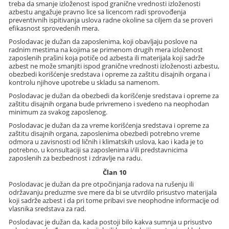
treba da smanje izloženost ispod granične vrednosti izloženosti
azbestu angažuje pravno lice sa licencom radi sprovođenja
preventivnih ispitivanja uslova radne okoline sa ciljem da se proveri
efikasnost sprovedenih mera.
Poslodavac je dužan da zaposlenima, koji obavljaju poslove na
radnim mestima na kojima se primenom drugih mera izloženost
zaposlenih prašini koja potiče od azbesta ili materijala koji sadrže
azbest ne može smanjiti ispod granične vrednosti izloženosti azbestu,
obezbedi korišćenje sredstava i opreme za zaštitu disajnih organa i
kontrolu njihove upotrebe u skladu sa namenom.
Poslodavac je dužan da obezbedi da korišćenje sredstava i opreme za
zaštitu disajnih organa bude privremeno i svedeno na neophodan
minimum za svakog zaposlenog.
Poslodavac je dužan da za vreme korišćenja sredstava i opreme za
zaštitu disajnih organa, zaposlenima obezbedi potrebno vreme
odmora u zavisnosti od ličnih i klimatskih uslova, kao i kada je to
potrebno, u konsultaciji sa zaposlenima i/ili predstavnicima
zaposlenih za bezbednost i zdravlje na radu.
Član 10
Poslodavac je dužan da pre otpočinjanja radova na rušenju ili
održavanju preduzme sve mere da bi se utvrdilo prisustvo materijala
koji sadrže azbest i da pri tome pribavi sve neophodne informacije od
vlasnika sredstava za rad.
Poslodavac je dužan da, kada postoji bilo kakva sumnja u prisustvo