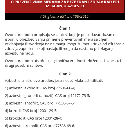
O PREVENTIVNIM MERAMA ZA BEZBEDAN I ZDRAV RAD PRI
IZLAGANJU AZBESTU
("Sl. glasnik RS", br. 108/2015)
Član 1
Ovom uredbom propisuju se zahtevi koje je poslodavac dužan da
ispuni u obezbeđivanju primene preventivnih mera sa ciljem
otklanjanja ili svođenja na najmanju moguću meru rizika od oštećenja
zdravlja zaposlenih koji nastaju ili mogu da nastanu pri izlaganju
azbestu na radu.
Ovom uredbom utvrđuju se granična vrednost izloženosti azbestu i
drugi posebni zahtevi.
Član 2
Azbest, u smislu ove uredbe, jesu sledeći vlaknasti silikati:
1) azbestni aktinolit, CAS broj 77536-66-4;
2) azbestni grunerit (amozit), CAS broj 12172-73-5;
3) azbestni antofilit, CAS broj 77536-67-5;
4) krizotil, CAS broj 12001-29-5;
5) krokidolit, CAS broj 12001-28-4;
6) azbestni tremolit, CAS broj 77536-68-6.