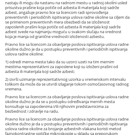
nastaju ili mogu da nastanu na radnom mestu u radnoj okolini usled
prisustva prašine koja potiče od azbesta ili materijala koji sadrže
azbest, angažuje pravno lice sa licencom radi sprovođenja
preventivnih i periodičnih ispitivanja uslova radne okoline sa ciljem da
se primenom preventivnih mera obezbedi da se izloženost
zaposlenih prašini koja potiče od azbesta ili materijala koji sadrže
azbest svede na najmanju moguću u svakom slučaju na vrednost
koja je manja od granične vrednosti izloženosti azbestu.
Pravno lice sa licencom za obavljanje poslova ispitivanja uslova radne
okoline dužno je da u postupku preventivnih i periodičnih ispitivanja
uslova radne okoline:
1) odredi merna mesta tako da su uzorci uzeti na tim mernim
mestima reprezentativni za zaposlene koji su izloženi prašini od
azbesta ili materijala koji sadrže azbest;
2) izvrši uzimanje reprezentativnog uzorka u vremenskom intervalu
tolikom da može da se utvrdi izlaganje tokom osmočasovnog radnog
vremena.
Pravno lice sa licencom za obavljanje poslova ispitivanja uslova radne
okoline dužno je da se u postupku određivanja mernih mesta
konsultuje sa zaposlenima i/ili njihovim predstavnicima za
bezbednost i zdravlje na radu.
Pravno lice sa licencom za obavljanje poslova ispitivanja uslova radne
okoline dužno je da u postupku preventivnih i periodičnih ispitivanja
uslova radne okoline za brojanje azbestnih vlakana koristi metod
faznokontrastne optičke mikroskopije u skladu sa preporukom