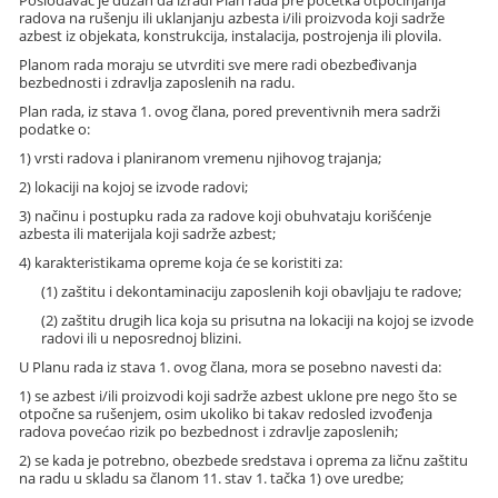
Poslodavac je dužan da izradi Plan rada pre početka otpočinjanja
radova na rušenju ili uklanjanju azbesta i/ili proizvoda koji sadrže
azbest iz objekata, konstrukcija, instalacija, postrojenja ili plovila.
Planom rada moraju se utvrditi sve mere radi obezbeđivanja
bezbednosti i zdravlja zaposlenih na radu.
Plan rada, iz stava 1. ovog člana, pored preventivnih mera sadrži
podatke o:
1) vrsti radova i planiranom vremenu njihovog trajanja;
2) lokaciji na kojoj se izvode radovi;
3) načinu i postupku rada za radove koji obuhvataju korišćenje
azbesta ili materijala koji sadrže azbest;
4) karakteristikama opreme koja će se koristiti za:
(1) zaštitu i dekontaminaciju zaposlenih koji obavljaju te radove;
(2) zaštitu drugih lica koja su prisutna na lokaciji na kojoj se izvode
radovi ili u neposrednoj blizini.
U Planu rada iz stava 1. ovog člana, mora se posebno navesti da:
1) se azbest i/ili proizvodi koji sadrže azbest uklone pre nego što se
otpočne sa rušenjem, osim ukoliko bi takav redosled izvođenja
radova povećao rizik po bezbednost i zdravlje zaposlenih;
2) se kada je potrebno, obezbede sredstava i oprema za ličnu zaštitu
na radu u skladu sa članom 11. stav 1. tačka 1) ove uredbe;