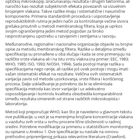
optičkoj mikroskopiji, izračunavanju rezultata i drugim faktorima, ali
naročito kao rezultat subjektivnih efekata povezanih sa vizuelnim
brojanjem vlakana. Takve razlike imaju i sistematične i nasumične
komponente. Primena standardnih procedura i uspostavljenje
reproduktibilnih rutina je jedini način za kontrolisanje većine izvora
grešaka prisutnih u metodi membranskog filtera, koja je uprkos
svojim ograničenjima jedini metod pogodan za široko
rasprostranjenu upotrebu u razvijenim i zemljama u razvoju.
Međunarodne, regionalne i nacionalne organizacije objavile su brojne
opise za metodu membranskog filtera. Razlike u detaljima između
specifikacija su pronađene u oba slučaja i kada se one primenjuju na
različite vrste vlakana ali i na istu vrstu vlakna (na primer: EEC, 1983;
WHO, 1985; ISO, 1993; NIOSH, 1994). Sada postoji manje razlika u
specifikacijama nego ranije, ali razlike još uvek postoje i mogu imati
važan sistematski efekat na rezultate. Veličina ovih sistematskih
varijacija zavisi od metode uzorkovanja, vrste filtera i korišćenog
procesa. Dalje usklađivanje je potrebno da bi se eliminisala
specifikacija metoda kao izvor varijacije i uz adekvatno
osposobljavanje i kontrolu kvaliteta obezbedila komparabilnost
između rezultata izmerenih od strane različitih mikroskopista i
laboratorija.
Metod koji preporučuje WHO, kao što je navedeno u glavnom tekstu
ove publikacije, u vezi je sa merenjima brojčane koncentracije vlakana
u vazduhu svih vrsta u svrhu procene lične izloženosti u radnoj
sredini. Potrebne modifikacije za primenu u statističkom monitoringu
su opisane u Aneksu 1. Ove specifikacije su nastale na osnovu
prethodno pripremljenog prikaza relevantne literature (Crawford,