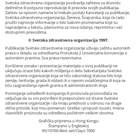
Svetska zdravstvena organizacija pozdravlja zahteve za dozvolu
delimične ili potpune reprodukcije ili prevoda svojih publikacija.
Zahtev sa opisom namene bi trebalo poslati Kancelariji za publikacije,
Svetska zdravstvena organizacija, Ženeva, Švajcarska, koja će rado
pružiti najnovije informacije o bilo kakvim promenama koje su
napravljene u tekstu, planovima za nova izdanja, reprintima i već
dostupnim prevodima.
© Svetska zdravstvena organizacija 1997.
Publikacije Svetske zdravstvene organizacije uživaju zaštitu autorskih
prava u skladu sa odredbama Protokola 2 Univerzalne konvencije o
autorskim pravima. Sva prava rezervisana.
Korišćene oznake i prezentacija materijala u ovoj publikaciji ne
uključuju izraze bilo kakvih mišljenja o delu Sekretarijata Svetske
zdravstvene organizacije koja se tiču zakonskog statusa bilo koje
zemlje, teritorije, grada ili oblasti ili o njenim ovlašćenjima ili koja se
tiču razgraničenja njenih granica ili administrativnih linija.
Pominjanje određenih kompanija ili proizvoda proizvođača ne
uključuje da su oni potvrđeni ili preporučeni od strane Svetske
zdravstvene organizacije i da imaju prednost u odnosu na druge
slične prirode, koji nisu pomenuti. Greške i propusti izuzeti, imena
vlasničkih proizvoda su određena početnim velikim slovima.
Grafička priprema u Hong Kongu
Štampano u Engleskoj
95/10760-Best set/Clays-7000