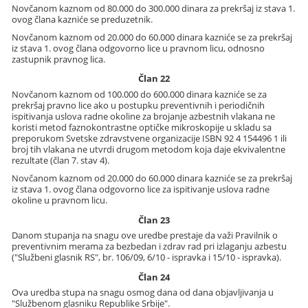
Novčanom kaznom od 80.000 do 300.000 dinara za prekršaj iz stava 1.
ovog člana kazniće se preduzetnik.
Novčanom kaznom od 20.000 do 60.000 dinara kazniće se za prekršaj
iz stava 1. ovog člana odgovorno lice u pravnom licu, odnosno
zastupnik pravnog lica.
Član 22
Novčanom kaznom od 100.000 do 600.000 dinara kazniće se za
prekršaj pravno lice ako u postupku preventivnih i periodičnih
ispitivanja uslova radne okoline za brojanje azbestnih vlakana ne
koristi metod faznokontrastne optičke mikroskopije u skladu sa
preporukom Svetske zdravstvene organizacije ISBN 92 4 154496 1 ili
broj tih vlakana ne utvrdi drugom metodom koja daje ekvivalentne
rezultate (član 7. stav 4).
Novčanom kaznom od 20.000 do 60.000 dinara kazniće se za prekršaj
iz stava 1. ovog člana odgovorno lice za ispitivanje uslova radne
okoline u pravnom licu.
Član 23
Danom stupanja na snagu ove uredbe prestaje da važi Pravilnik o
preventivnim merama za bezbedan i zdrav rad pri izlaganju azbestu
("Službeni glasnik RS", br. 106/09, 6/10 - ispravka i 15/10 - ispravka).
Član 24
Ova uredba stupa na snagu osmog dana od dana objavljivanja u
"Službenom glasniku Republike Srbije".