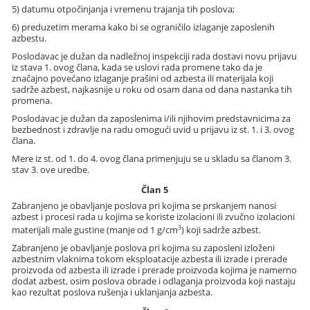
5) datumu otpočinjanja i vremenu trajanja tih poslova;
6) preduzetim merama kako bi se ograničilo izlaganje zaposlenih
azbestu.
Poslodavac je dužan da nadležnoj inspekciji rada dostavi novu prijavu
iz stava 1. ovog člana, kada se uslovi rada promene tako da je
značajno povećano izlaganje prašini od azbesta ili materijala koji
sadrže azbest, najkasnije u roku od osam dana od dana nastanka tih
promena.
Poslodavac je dužan da zaposlenima i/ili njihovim predstavnicima za
bezbednost i zdravlje na radu omogući uvid u prijavu iz st. 1. i 3. ovog
člana.
Mere iz st. od 1. do 4. ovog člana primenjuju se u skladu sa članom 3.
stav 3. ove uredbe.
Član 5
Zabranjeno je obavljanje poslova pri kojima se prskanjem nanosi
azbest i procesi rada u kojima se koriste izolacioni ili zvučno izolacioni
3
materijali male gustine (manje od 1 g/cm
) koji sadrže azbest.
Zabranjeno je obavljanje poslova pri kojima su zaposleni izloženi
azbestnim vlaknima tokom eksploatacije azbesta ili izrade i prerade
proizvoda od azbesta ili izrade i prerade proizvoda kojima je namerno
dodat azbest, osim poslova obrade i odlaganja proizvoda koji nastaju
kao rezultat poslova rušenja i uklanjanja azbesta.