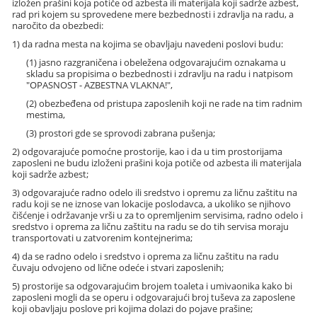
izložen prašini koja potiče od azbesta ili materijala koji sadrže azbest,
rad pri kojem su sprovedene mere bezbednosti i zdravlja na radu, a
naročito da obezbedi:
1) da radna mesta na kojima se obavljaju navedeni poslovi budu:
(1) jasno razgraničena i obeležena odgovarajućim oznakama u
skladu sa propisima o bezbednosti i zdravlju na radu i natpisom
"OPASNOST - AZBESTNA VLAKNA!",
(2) obezbeđena od pristupa zaposlenih koji ne rade na tim radnim
mestima,
(3) prostori gde se sprovodi zabrana pušenja;
2) odgovarajuće pomoćne prostorije, kao i da u tim prostorijama
zaposleni ne budu izloženi prašini koja potiče od azbesta ili materijala
koji sadrže azbest;
3) odgovarajuće radno odelo ili sredstvo i opremu za ličnu zaštitu na
radu koji se ne iznose van lokacije poslodavca, a ukoliko se njihovo
čišćenje i održavanje vrši u za to opremljenim servisima, radno odelo i
sredstvo i oprema za ličnu zaštitu na radu se do tih servisa moraju
transportovati u zatvorenim kontejnerima;
4) da se radno odelo i sredstvo i oprema za ličnu zaštitu na radu
čuvaju odvojeno od lične odeće i stvari zaposlenih;
5) prostorije sa odgovarajućim brojem toaleta i umivaonika kako bi
zaposleni mogli da se operu i odgovarajući broj tuševa za zaposlene
koji obavljaju poslove pri kojima dolazi do pojave prašine;