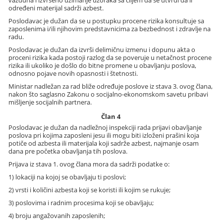
vazduha i izvršeno uzimanje uzoraka sa ciljem da se utvrdi da li
određeni materijal sadrži azbest.
Poslodavac je dužan da se u postupku procene rizika konsultuje sa
zaposlenima i/ili njihovim predstavnicima za bezbednost i zdravlje na
radu.
Poslodavac je dužan da izvrši delimičnu izmenu i dopunu akta o
proceni rizika kada postoji razlog da se poveruje u netačnost procene
rizika ili ukoliko je došlo do bitne promene u obavljanju poslova,
odnosno pojave novih opasnosti i štetnosti.
Ministar nadležan za rad bliže određuje poslove iz stava 3. ovog člana,
nakon što saglasno Zakonu o socijalno-ekonomskom savetu pribavi
mišljenje socijalnih partnera.
Član 4
Poslodavac je dužan da nadležnoj inspekciji rada prijavi obavljanje
poslova pri kojima zaposleni jesu ili mogu biti izloženi prašini koja
potiče od azbesta ili materijala koji sadrže azbest, najmanje osam
dana pre početka obavljanja tih poslova.
Prijava iz stava 1. ovog člana mora da sadrži podatke o:
1) lokaciji na kojoj se obavljaju ti poslovi;
2) vrsti i količini azbesta koji se koristi ili kojim se rukuje;
3) poslovima i radnim procesima koji se obavljaju;
4) broju angažovanih zaposlenih;