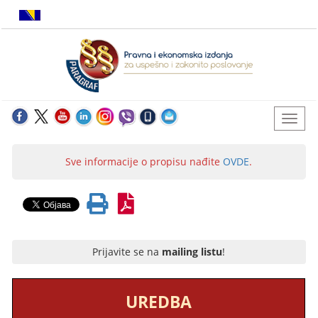
Sve informacije o propisu nađite
OVDE
.
Prijavite se na
mailing listu
!
UREDBA