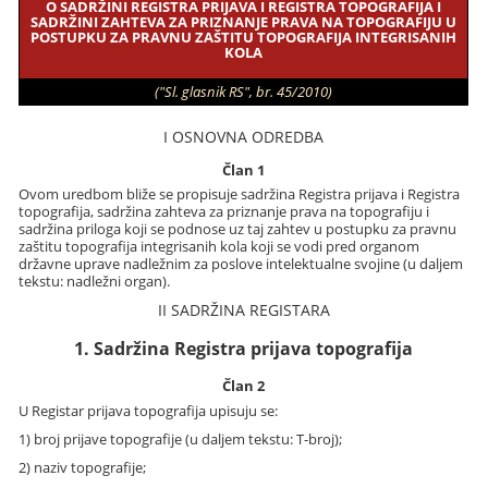
O SADRŽINI REGISTRA PRIJAVA I REGISTRA TOPOGRAFIJA I
SADRŽINI ZAHTEVA ZA PRIZNANJE PRAVA NA TOPOGRAFIJU U
POSTUPKU ZA PRAVNU ZAŠTITU TOPOGRAFIJA INTEGRISANIH
KOLA
("Sl. glasnik RS", br. 45/2010)
I OSNOVNA ODREDBA
Član 1
Ovom uredbom bliže se propisuje sadržina Registra prijava i Registra
topografija, sadržina zahteva za priznanje prava na topografiju i
sadržina priloga koji se podnose uz taj zahtev u postupku za pravnu
zaštitu topografija integrisanih kola koji se vodi pred organom
državne uprave nadležnim za poslove intelektualne svojine (u daljem
tekstu: nadležni organ).
II SADRŽINA REGISTARA
1. Sadržina Registra prijava topografija
Član 2
U Registar prijava topografija upisuju se:
1) broj prijave topografije (u daljem tekstu: T-broj);
2) naziv topografije;