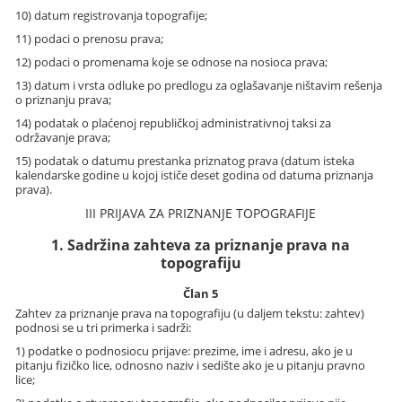
10) datum registrovanja topografije;
11) podaci o prenosu prava;
12) podaci o promenama koje se odnose na nosioca prava;
13) datum i vrsta odluke po predlogu za oglašavanje ništavim rešenja
o priznanju prava;
14) podatak o plaćenoj republičkoj administrativnoj taksi za
održavanje prava;
15) podatak o datumu prestanka priznatog prava (datum isteka
kalendarske godine u kojoj ističe deset godina od datuma priznanja
prava).
III PRIJAVA ZA PRIZNANJE TOPOGRAFIJE
1. Sadržina zahteva za priznanje prava na
topografiju
Član 5
Zahtev za priznanje prava na topografiju (u daljem tekstu: zahtev)
podnosi se u tri primerka i sadrži:
1) podatke o podnosiocu prijave: prezime, ime i adresu, ako je u
pitanju fizičko lice, odnosno naziv i sedište ako je u pitanju pravno
lice;