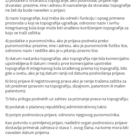
2) podatke o stvaraocu topografije, ako podnosilac prijave nije
stvaralac: prezime, ime i adresu ili naznačenje da stvaralac topografije
ne želi da bude naveden u prijavi;
3) naziv topografije, koji treba da odredi i funkciju i opseg primene
proizvoda u koji se topografija ugrađuje, odnosno naziv i svrhu
integrisanog kola koje može biti izrađeno korišćenjem topografije za
koju se traži zaštita;
4) podatke o punomoćniku, ako je prijava podneta preko
punomoćnika: prezime, ime i adresu, ako je punomoćnik fizičko lice,
odnosno naziv i sedište ako je u pitanju pravno lice;
5) datum nastanka topografije, ako topografija nije bila komercijalno
upotrebljena ili datum i mesto prve komercijalne upotrebe
topografije ili integrisanog kola izrađenog prema toj topografiji, bilo
gde u svetu, ako je taj datum raniji od datuma podnošenja prijave;
6) broj prijave ili registrovanog prava ako je ranije tražena zaštita za
isti predmet (pravom na topografiju, dizajnom, patentom ili malim
patentom);
7) listu priloga podnetih uz zahtev za priznanje prava na topografiju;
8) podatak o plaćenoj republičkoj administrativnoj taksi;
9) potpis podnosioca prijave, odnosno njegovog punomoćnika.
Kao potvrdu o primljenoj prijavi, nadležni organ podnosiocu prijave
dostavlja primerak zahteva iz stava 1. ovog člana, na kome mora biti
naveden datum prijema.