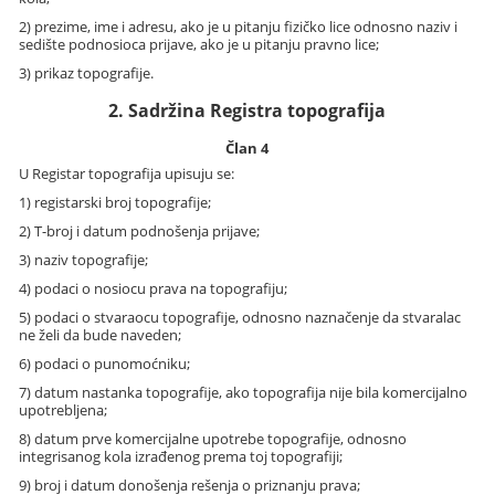
2) prezime, ime i adresu, ako je u pitanju fizičko lice odnosno naziv i
sedište podnosioca prijave, ako je u pitanju pravno lice;
3) prikaz topografije.
2. Sadržina Registra topografija
Član 4
U Registar topografija upisuju se:
1) registarski broj topografije;
2) T-broj i datum podnošenja prijave;
3) naziv topografije;
4) podaci o nosiocu prava na topografiju;
5) podaci o stvaraocu topografije, odnosno naznačenje da stvaralac
ne želi da bude naveden;
6) podaci o punomoćniku;
7) datum nastanka topografije, ako topografija nije bila komercijalno
upotrebljena;
8) datum prve komercijalne upotrebe topografije, odnosno
integrisanog kola izrađenog prema toj topografiji;
9) broj i datum donošenja rešenja o priznanju prava;