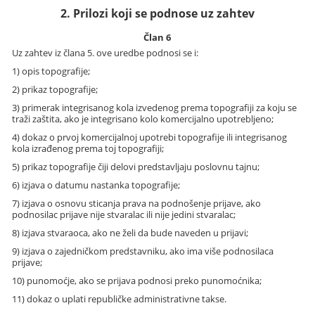
2. Prilozi koji se podnose uz zahtev
Član 6
Uz zahtev iz člana 5. ove uredbe podnosi se i:
1) opis topografije;
2) prikaz topografije;
3) primerak integrisanog kola izvedenog prema topografiji za koju se
traži zaštita, ako je integrisano kolo komercijalno upotrebljeno;
4) dokaz o prvoj komercijalnoj upotrebi topografije ili integrisanog
kola izrađenog prema toj topografiji;
5) prikaz topografije čiji delovi predstavljaju poslovnu tajnu;
6) izjava o datumu nastanka topografije;
7) izjava o osnovu sticanja prava na podnošenje prijave, ako
podnosilac prijave nije stvaralac ili nije jedini stvaralac;
8) izjava stvaraoca, ako ne želi da bude naveden u prijavi;
9) izjava o zajedničkom predstavniku, ako ima više podnosilaca
prijave;
10) punomoćje, ako se prijava podnosi preko punomoćnika;
11) dokaz o uplati republičke administrativne takse.