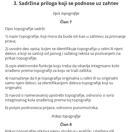
3. Sadržina priloga koji se podnose uz zahtev
Opis topografije
Član 7
Opis topografije sadrži:
1) naziv topografije, koji mora da bude isti kao u zahtevu za priznanje
prava;
2) uvodni deo opisa, kojim se identifikuje topografija u celini ili njeni
delovi, a koji se sastoji od jasnog i sažetog teksta sa pozivanjem na
prikaz topografije;
3) opis elektronske funkcije koju treba da obavlja integrisano kolo
izrađeno prema topografiji za koju se traži zaštita;
4) naznačenje da li je topografija originalna u celini ili su originalni
samo njeni delovi, sa identifikacijom delova topografije koji su
originalni;
5) navod o nameravanoj upotrebi topografije, odnosno o svrsi
integrisanog kola izrađenog prema toj topografiji;
6) potpis podnosioca prijave, odnosno punomoćnika.
Prikaz topografije
Član 8
Prikaz topografije otkriva njenu strukturu grafički, crtežima i/ili