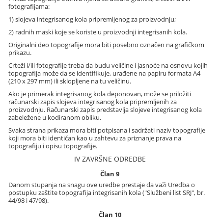
fotografijama:
1) slojeva integrisanog kola pripremljenog za proizvodnju;
2) radnih maski koje se koriste u proizvodnji integrisanih kola.
Originalni deo topografije mora biti posebno označen na grafičkom
prikazu.
Crteži i/ili fotografije treba da budu veličine i jasnoće na osnovu kojih
topografija može da se identifikuje, urađene na papiru formata A4
(210 x 297 mm) ili sklopljene na tu veličinu.
Ako je primerak integrisanog kola deponovan, može se priložiti
računarski zapis slojeva integrisanog kola pripremljenih za
proizvodnju. Računarski zapis predstavlja slojeve integrisanog kola
zabeležene u kodiranom obliku.
Svaka strana prikaza mora biti potpisana i sadržati naziv topografije
koji mora biti identičan kao u zahtevu za priznanje prava na
topografiju i opisu topografije.
IV ZAVRŠNE ODREDBE
Član 9
Danom stupanja na snagu ove uredbe prestaje da važi Uredba o
postupku zaštite topografija integrisanih kola ("Službeni list SRJ", br.
44/98 i 47/98).
Član 10