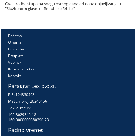
Ova uredba stupa na snagu osmog dana od dana objavljivanja u
"Službenom glasniku Republike Srbije."
Početna
O nama
Besplatno
Pretplata
Vebinari
Korisnički kutak
Kontakt
Paragraf Lex d.o.o.
PIB: 104830593
Matični broj: 20240156
Tekući račun:
105-3029346-18
160-0000000380290-23
Radno vreme: