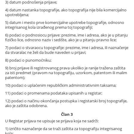
3) datum podnošenja prijave;
4) datum nastanka topografije, ako topografija nije bila komercijalno
upotrebljena;
5) datum i mesto prve komercijalne upotrebe topografije, odnosno
integrisanog kola izrađenog prema toj topografiji;
6) podaci o podnosiocu prijave: prezime, ime i adresa, ako je u pitanju
fizičko lice, odnosno naziv i sedište, ako je u pitanju pravno lice;
7) podaci o stvaraocu topografije: prezime, ime i adresa, ili naznačenje
da stvaralac ne želi da bude naveden u prijavi;
8) podaci o punomoćniku;
9) broj prijave ili registrovanog prava ukoliko je ranije tražena zaštita
za isti predmet (pravom na topografiju, uzorkom, patentom ili malim
patentom);
10) podaci o uplaćenim republičkim administrativnim taksama;
11) podaci o promenama podataka upisanih u registar;
12) podaci o načinu okončanja postupka i registarski broj topografije,
ako je zaštita odobrena.
Član 3
U Registar prijava ne upisuje se prijava koja ne sadrži:
1) izričito naznačenje da se traži zaštita za topografiju integrisanog
kola;