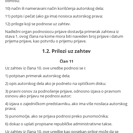
odnosu;
10) način ili nameravani način korišćenja autorskog dela;
11) potpis i pečat (ako ga ima) nosioca autorskog prava;
12) priloge koji se podnose uz zahtev.
Nadležni organ podnosiocu prijave dostavlja primerak zahteva iz
stava 1. ovog člana na kome mora biti naveden broj prijave i datum
prijema prijave, kao potvrdu o prijemu prijave.
1.2. Prilozi uz zahtev
Član 11
Uz zahtev iz člana 10. ove uredbe podnosi se i:
1) potpisan primerak autorskog dela;
2) opis autorskog dela ako je podneto na optičkom disku;
3) pravni osnov za podnošenje prijave, odnosno izjava o pravnom
osnovu ako prijavu ne podnosi autor;
4) izjava o zajedničkom predstavniku, ako ima više nosilaca autorskog
prava;
5) punomoćje, ako se prijava podnosi preko punomoćnika;
6) dokaz o uplati propisane republičke administrativne takse.
Uz zahtev iz člana 10. ove uredbe kao poseban prilog može da se