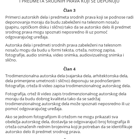
I PREDMETA SRODNIH PRAVA KOJI SE DEPONUJU
Član 3
Primerci autorskih dela i predmeta srodnih prava koji se podnose radi
deponovanja moraju da budu zabeleženi na telesnom nosaču
(papiru, optičkom disku i slično) tako da se autorsko delo ili predmet
srodnog prava mogu spoznati neposredno ili uz pomoć
odgovarajućeg uređaja.
Autorska dela i predmeti srodnih prava zabeleženi na telesnom
nosaču mogu da budu u formi teksta, crteža, notnog zapisa,
fotografije, audio snimka, video snimka, audiovizuelnog snimka i
slično.
Član 4
Trodimenzionalna autorska dela (vajarska dela, arhitektonska dela,
dela primenjene umetnosti i slično) deponuju se podnošenjem
fotografije, crteža ili video zapisa trodimenzionalnog autorskog dela.
Fotografija, crtež ili video zapis trodimenzionalnog autorskog dela
moraju da budu dobrog kvaliteta tako da se sadržaj
trodimenzionalnog autorskog dela može spoznati neposredno ili uz
pomoć odgovarajućeg uređaja.
Ako se jednom fotografijom ili crtežom ne mogu prikazati sva
obeležja autorskog dela, dostavlja se odgovarajući broj fotografija ili
crteža označenih rednim brojevima koji je potreban da se identifikuje
autorsko delo ili predmet srodnog prava.