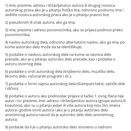
1) ime, prezime, adresu i državljanstvo autora ili drugog nosioca
autorskog prava ako je u pitanju fizičko lice, odnosno poslovno ime i
sedište nosioca autorskog prava ako je u pitanju pravno lice;
2) pseudonim ili znak autora, ako ga ima;
3) ime, prezime i adresu punomoćnika, ako se prijava podnosi preko
punomoćnika;
4) naslov autorskog dela, odnosno alternativni naslov, ako ga ima, po
kome autorsko delo može da se identifikuje;
5) podatke o naslovu autorskog dela na kome se zasniva delo
prerade, ako je u pitanju autorsko delo prerade, kao i podatke o
autoru izvornog dela;
6) podatke o vrsti autorskog dela (književno delo, muzičko delo,
likovno delo, računarski program i dr.);
7) podatke o formi zapisa autorskog dela (štampani tekst, optički disk
i slično);
8) podatke o autoru ako podnosilac prijave iz tačke 1. ovog člana nije
autor i to: prezime, ime, adresu i državljanstvo autora (grupe autora ili
koautora), ako su u pitanju jedan ili više autora koji nisu živi, imena
autora i godine smrti autora i ako je u pitanju autorsko delo
anonimnog autora navod da je autorsko delo delo anonimnog
autora;
9) podatak da li je u pitanju autorsko delo stvoreno u radnom