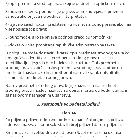
2) opis predmeta srodnog prava koji je podnet na optičkom disku;
3) pravni osnov za podnošenje prijave, odnosno izjava o pravnom
osnovu ako prijavu ne podnosi interpretator;
4) izjava o zajedničkom predstavniku nosilaca srodnog prava, ako ima
više nosilaca tog prava;
5) punomoćje, ako se prijava podnosi preko punomoćnika;
6) dokaz o uplati propisane republičke administrativne takse.
U prilogu se može dostaviti i kratak opis predmeta srodnog prava koji
omogućava identifikaciju predmeta srodnog prava u celini ili
identifikaciju njegovih bitnih delova i strukture. Opis predmeta
srodnog prava sadrži: naslov predmeta srodnog prava, odnosno
prethodni naslov, ako ima prethodni naslov i kratak opis bitnih
elemenata predmeta srodnog prava.
Naslov predmeta srodnog prava koji je naznačen na predmetu
srodnog prava i naslov naznačen u opisu, moraju da budu identični
sa naslovom naznačenim u zahtevu.
3. Postupanje po podnetoj prijavi
Član 14
Po prijemu prijave, odnosno podneska nadležni organ, na prijavu,
odnosno na svaki podnesak, stavlja broj prijave i datum prijema.
Broj prijave čini veliko slovo A odnosno S, četvorocifrena oznaka