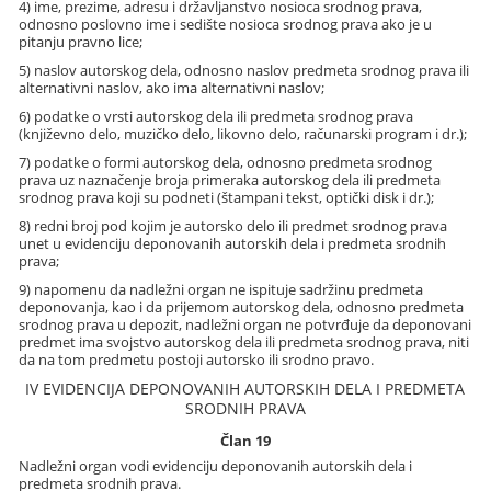
4) ime, prezime, adresu i državljanstvo nosioca srodnog prava,
odnosno poslovno ime i sedište nosioca srodnog prava ako je u
pitanju pravno lice;
5) naslov autorskog dela, odnosno naslov predmeta srodnog prava ili
alternativni naslov, ako ima alternativni naslov;
6) podatke o vrsti autorskog dela ili predmeta srodnog prava
(književno delo, muzičko delo, likovno delo, računarski program i dr.);
7) podatke o formi autorskog dela, odnosno predmeta srodnog
prava uz naznačenje broja primeraka autorskog dela ili predmeta
srodnog prava koji su podneti (štampani tekst, optički disk i dr.);
8) redni broj pod kojim je autorsko delo ili predmet srodnog prava
unet u evidenciju deponovanih autorskih dela i predmeta srodnih
prava;
9) napomenu da nadležni organ ne ispituje sadržinu predmeta
deponovanja, kao i da prijemom autorskog dela, odnosno predmeta
srodnog prava u depozit, nadležni organ ne potvrđuje da deponovani
predmet ima svojstvo autorskog dela ili predmeta srodnog prava, niti
da na tom predmetu postoji autorsko ili srodno pravo.
IV EVIDENCIJA DEPONOVANIH AUTORSKIH DELA I PREDMETA
SRODNIH PRAVA
Član 19
Nadležni organ vodi evidenciju deponovanih autorskih dela i
predmeta srodnih prava.