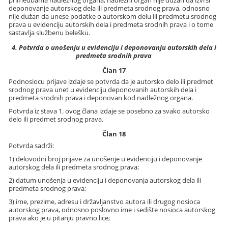
primedbama nadležnog organa, nadležni organ nije dužan da izvrši
deponovanje autorskog dela ili predmeta srodnog prava, odnosno
nije dužan da unese podatke o autorskom delu ili predmetu srodnog
prava u evidenciju autorskih dela i predmeta srodnih prava i o tome
sastavlja službenu belešku.
4. Potvrda o unošenju u evidenciju i deponovanju autorskih dela i
predmeta srodnih prava
Član 17
Podnosiocu prijave izdaje se potvrda da je autorsko delo ili predmet
srodnog prava unet u evidenciju deponovanih autorskih dela i
predmeta srodnih prava i deponovan kod nadležnog organa.
Potvrda iz stava 1. ovog člana izdaje se posebno za svako autorsko
delo ili predmet srodnog prava.
Član 18
Potvrda sadrži:
1) delovodni broj prijave za unošenje u evidenciju i deponovanje
autorskog dela ili predmeta srodnog prava;
2) datum unošenja u evidenciju i deponovanja autorskog dela ili
predmeta srodnog prava;
3) ime, prezime, adresu i državljanstvo autora ili drugog nosioca
autorskog prava, odnosno poslovno ime i sedište nosioca autorskog
prava ako je u pitanju pravno lice;