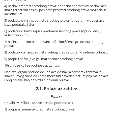
4) naslov predmeta srodnog prava, odnosno alternativni naslov, ako
ima alternativni naslov po kome predmet srodnog prava može da se
identifikuje;
5) podatke o vrsti predmeta srodnog prava (fonogram, videogram,
baza podataka i dr.);
6) podatke o formi zapisa predmeta srodnog prava (optički disk,
video traka i dr.);
7) način, odnosno nameravani način korišćenja predmeta srodnog
prava;
8) podatak da li je predmet srodnog prava stvoren u radnom odnosu;
9) potpis i pečat (ako ga ima) nosioca srodnog prava;
10) priloge koji se podnose uz zahtev.
Nadležni organ podnosiocu prijave dostavlja primerak zahteva iz
stava 1. ovog člana na kome mora biti naveden datum prijema prijave
i broj prijave, kao potvrdu o prijemu prijave.
2.1. Prilozi uz zahtev
Član 13
Uz zahtev iz člana 12. ove uredbe podnosi se i:
1) potpisan primerak predmeta srodnog prava;