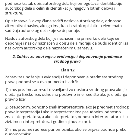
podnese kratak opis autorskog dela koji omogućava identifikaciju
autorskog dela u celini ili identifikaciju njegovih bitnih delova i
strukture.
Opis iz stava 3. ovog člana sadrži naslov autorskog dela, odnosno
alternativni naslov, ako ga ima, kao i kratak opis bitnih elemenata
sadržaja autorskog dela koje se deponuje.
Naslov autorskog dela koji je naznačen na primerku dela koje se
deponuje i naslov naznačen u opisu dela moraju da budu identični sa
naslovom autorskog dela naznačenim u zahtevu.
2. Zahtev za unošenje u evidenciju i deponovanje predmeta
srodnog prava
Član 12
Zahtev za unošenje u evidenciju i deponovanje predmeta srodnog
prava podnosi se u dva primerka i sadrži:
1) ime, prezime, adresu i državljanstvo nosioca srodnog prava ako je
u pitanju fizičko lice, odnosno poslovno ime i sedište ako je u pitanju
pravno lice;
2) pseudonim, odnosno znak interpretatora, ako je predmet srodnog
prava interpretacija i ako interpretator ima pseudonim, odnosno
znak interpretatora, a ako interpretator, odnosno interpretatori nisu
živi, imena interpretatora i godine njihove smrti;
3) ime, prezime i adresu punomoćnika, ako se prijava podnosi preko
punomoćnika;