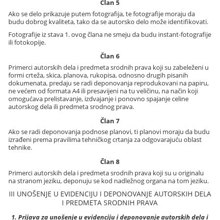
Član 5
Ako se delo prikazuje putem fotografija, te fotografije moraju da
budu dobrog kvaliteta, tako da se autorsko delo može identifikovati.
Fotografije iz stava 1. ovog člana ne smeju da budu instant-fotografije
ili fotokopije.
Član 6
Primerci autorskih dela i predmeta srodnih prava koji su zabeleženi u
formi crteža, skica, planova, rukopisa, odnosno drugih pisanih
dokumenata, predaju se radi deponovanja reprodukovani na papiru,
ne većem od formata A4 ili presavijeni na tu veličinu, na način koji
omogućava prelistavanje, izdvajanje i ponovno spajanje celine
autorskog dela ili predmeta srodnog prava.
Član 7
Ako se radi deponovanja podnose planovi, ti planovi moraju da budu
izrađeni prema pravilima tehničkog crtanja za odgovarajuću oblast
tehnike.
Član 8
Primerci autorskih dela i predmeta srodnih prava koji su u originalu
na stranom jeziku, deponuju se kod nadležnog organa na tom jeziku.
III UNOŠENJE U EVIDENCIJU I DEPONOVANJE AUTORSKIH DELA
I PREDMETA SRODNIH PRAVA
1. Prijava za unošenje u evidenciju i deponovanje autorskih dela i