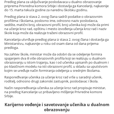
Predlog plana za uključivanje poslodavaca u dualno obrazovanje
priprema Privredna komora Srbije i dostavlja ga Kancelariji, najkasnije
do 15. marta tekuće godine za narednu školsku godinu.
Predlog plana iz stava 2. ovog člana sadrži podatke o obrazovnim
profilima i školama, poslovno ime, odnosno naziv poslodavca,
sedište, matični broj, obrazovni profil, broj učenika koji može da primi
na učenje kroz rad, opštinu i mesto izvođenja učenja kroz rad i naziv
škole koja može da realizuje traženi obrazovni profil.
Kancelarija utvrđuje predlog plana iz stava 2. ovog člana i dostavlja ga
Ministarstvu, najkasnije u roku od osam dana od dana prijema
predloga.
Na zahtev škole, ministar može da odobri da se odeljenje formira
spajanjem dva ili više obrazovnih profila koji se realizuju u dualnom
obrazovanju u istom trajanju, kao i od učenika upisanih po dualnom i
po klasičnom modelu na isti obrazovni profil, u skladu sa uputstvom
kojim se uređuje način formiranja odeljenja u srednjim školama.
Raspoređivanje učenika za učenje kroz rad vrše u saradnji učenik,
roditelj, odnosno drugi zakonski zastupnik, poslodavac i škola.
Način raspoređivanja učenika za učenje kroz rad propisuje ministar,
na predlog Kancelarije uz pribavljeno mišljenje Privredne komore
Srbije.
Karijerno vođenje i savetovanje učenika u dualnom
obrazovanju