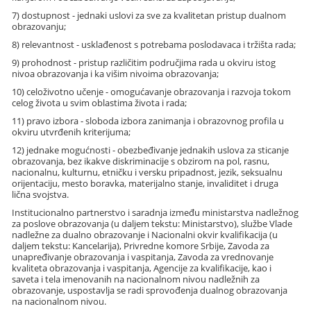
7) dostupnost - jednaki uslovi za sve za kvalitetan pristup dualnom
obrazovanju;
8) relevantnost - usklađenost s potrebama poslodavaca i tržišta rada;
9) prohodnost - pristup različitim područjima rada u okviru istog
nivoa obrazovanja i ka višim nivoima obrazovanja;
10) celoživotno učenje - omogućavanje obrazovanja i razvoja tokom
celog života u svim oblastima života i rada;
11) pravo izbora - sloboda izbora zanimanja i obrazovnog profila u
okviru utvrđenih kriterijuma;
12) jednake mogućnosti - obezbeđivanje jednakih uslova za sticanje
obrazovanja, bez ikakve diskriminacije s obzirom na pol, rasnu,
nacionalnu, kulturnu, etničku i versku pripadnost, jezik, seksualnu
orijentaciju, mesto boravka, materijalno stanje, invaliditet i druga
lična svojstva.
Institucionalno partnerstvo i saradnja između ministarstva nadležnog
za poslove obrazovanja (u daljem tekstu: Ministarstvo), službe Vlade
nadležne za dualno obrazovanje i Nacionalni okvir kvalifikacija (u
daljem tekstu: Kancelarija), Privredne komore Srbije, Zavoda za
unapređivanje obrazovanja i vaspitanja, Zavoda za vrednovanje
kvaliteta obrazovanja i vaspitanja, Agencije za kvalifikacije, kao i
saveta i tela imenovanih na nacionalnom nivou nadležnih za
obrazovanje, uspostavlja se radi sprovođenja dualnog obrazovanja
na nacionalnom nivou.