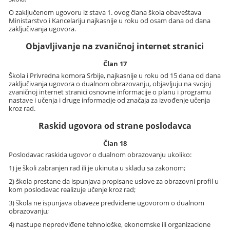
O zaključenom ugovoru iz stava 1. ovog člana škola obaveštava
Ministarstvo i Kancelariju najkasnije u roku od osam dana od dana
zaključivanja ugovora.
Objavljivanje na zvaničnoj internet stranici
Član 17
Škola i Privredna komora Srbije, najkasnije u roku od 15 dana od dana
zaključivanja ugovora o dualnom obrazovanju, objavljuju na svojoj
zvaničnoj internet stranici osnovne informacije o planu i programu
nastave i učenja i druge informacije od značaja za izvođenje učenja
kroz rad.
Raskid ugovora od strane poslodavca
Član 18
Poslodavac raskida ugovor o dualnom obrazovanju ukoliko:
1) je školi zabranjen rad ili je ukinuta u skladu sa zakonom;
2) škola prestane da ispunjava propisane uslove za obrazovni profil u
kom poslodavac realizuje učenje kroz rad;
3) škola ne ispunjava obaveze predviđene ugovorom o dualnom
obrazovanju;
4) nastupe nepredviđene tehnološke, ekonomske ili organizacione