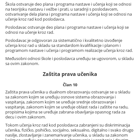
Škola ostvaruje deo plana i programa nastave i učenja koji se odnosi
na teorijsku nastavu i vežbe i prati, u saradnji s poslodavcem,
ostvarivanje dela plana i programa nastave i učenja koji se odnosi na
učenje kroz rad kod poslodavca.
Poslodavac ostvaruje deo plana i programa nastave i učenja koji se
odnosi na učenje kroz rad.
Poslodavac je odgovoran za sistematično i kvalitetno izvođenje
učenja kroz rad u skladu sa standardom kvalifikacije i planom i
programom nastave i učenja i programom realizacije učenja kroz rad.
Međusobni odnosi škole i poslodavca uređuju se ugovorom, u skladu
sa ovim zakonom.
Zaštita prava učenika
Član 10
Zaštita prava učenika u dualnom obrazovanju ostvaruje se u skladu
sa zakonom kojim se uređuju osnove sistema obrazovanja i
vaspitanja, zakonom kojim se uređuje srednje obrazovanje i
vaspitanje, zakonom kojim se uređuje oblast rada i zaštite na radu,
propisima kojima se uređuje zabrana obavljanja opasnog rada za
decu i ovim zakonom.
Tokom učenja kroz rad kod poslodavca zabranjeni su diskriminacija
učenika, fizičko, psihičko, socijalno, seksualno, digitalno i svako drugo
nasilje, zlostavljanje i zanemarivanje učenika, u skladu sa zakonom
kojim se uređuju osnove sistema obrazovanja i vaspitanja i drugim