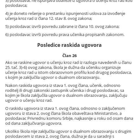
3) poslodavac ne ispunjava obaveze iz ugovora o učenju kroz rad kod
poslodavca;
4) je doneto rešenje o prestanku ispunjenosti uslova za izvođenje
učenja kroz rad iz člana 12. stav 8. ovog zakona;
5) poslodavac izvrši povredu zabrane iz člana 10. ovog zakona;
6) poslodavac izvrši povredu prava učenika propisanih zakonom.
Posledice raskida ugovora
Član 26
Ako se raskine ugovor o učenju kroz rad iz razloga navedenih u članu
25. tač. 3)-6) ovog zakona, škola je dužna da učeniku organizuje
učenje kroz rad u istom obrazovnom profilu kod drugog poslodavca,
s kojim je zaključila ugovor o dualnom obrazovanju.
Nakon raskida ugovora iz stava 1. ovog člana, učenik, odnosno
roditelj ili drugi zakonski zastupnik učenika i drugi poslodavac, sa
kojim je škola zaključila ugovor o dualnom obrazovanju, zaključuju
ugovor o učenju kroz rad.
O raskidu ugovora iz stava 1. ovog člana, odnosno o zaključenom
ugovoru iz stava 2. ovog člana škola obaveštava Ministarstvo, a
poslodavac Privrednu komoru Srbije, najkasnije u roku od osam dana
od dana zaključivanja ugovora.
Ukoliko škola nije zaključila ugovor o dualnom obrazovanju s drugim
poslodavcem iz stava 2. ovog člana, dužna je da u saradnji s