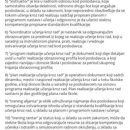
5) "instruktor" je lice u radnom odnosu kod poslodavca, koje
samostalno obavlja delatnost, odnosno drugo lice koje angažuje
poslodavac, u skladu sa zakonom, koje neposredno obezbeđuje da se
tokom učenja kroz rad realizuju sadržaji propisani planom i
programom nastave i učenja i odgovorno je da učenici steknu
kompetencije propisane standardom kvalifikacije;
6) "koordinator učenja kroz rad" je nastavnik sa odgovarajućim
obrazovanjem za predmet iz kojeg se realizuje učenje kroz rad, koji u
saradnji sa instruktorom planira, prati, realizuje i vrednuje
ostvarivanje učenja kroz rad kod poslodavca;
7) "program realizacije učenja kroz rad" je dokument koji daje detaljan
uvid u način realizacije obrazovnog profila kod poslodavca, a koji
zajedno razvijaju i donose škola i poslodavac za period ukupnog
trajanja obrazovnog profila;
8) "plan realizacije učenja kroz rad" je operativni dokument koji sadrži
dinamiku, mesto i raspored realizacije učenja kroz rad u toku školske
godine, a koji donosi škola u saradnji sa poslodavcem na osnovu
programa realizacije učenja kroz rad. Plan realizacije učenja kroz rad
sastavni je deo godišnjeg plana rada škole;
9) "trening alijansa" je oblik udruživanja najmanje dva poslodavca koji
omogućava ostvarivanje ishoda učenja iz standarda kvalifikacije kroz
učenja kroz rad, u skladu sa planom i programom nastave i učenja;
10) "trening centar" je status koji, u skladu sa ovim zakonom, može da
stekne škola koja ima odgovarajuće resurse za sticanje kompetencija
učenika i odraslih u simulovanom radnom okruženju, u skladu sa