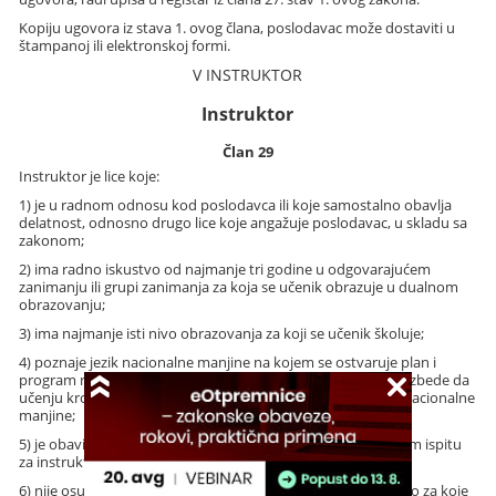
Kopiju ugovora iz stava 1. ovog člana, poslodavac može dostaviti u
štampanoj ili elektronskoj formi.
V INSTRUKTOR
Instruktor
Član 29
Instruktor je lice koje:
1) je u radnom odnosu kod poslodavca ili koje samostalno obavlja
delatnost, odnosno drugo lice koje angažuje poslodavac, u skladu sa
zakonom;
2) ima radno iskustvo od najmanje tri godine u odgovarajućem
zanimanju ili grupi zanimanja za koja se učenik obrazuje u dualnom
obrazovanju;
3) ima najmanje isti nivo obrazovanja za koji se učenik školuje;
4) poznaje jezik nacionalne manjine na kojem se ostvaruje plan i
program nastave i učenja, osim ako poslodavac ili škola obezbede da
učenju kroz rad prisustvuje drugo lice koje poznaje jezik te nacionalne
manjine;
5) je obavilo obuku za instruktora i ima potvrdu o položenom ispitu
za instruktora (u daljem tekstu: licenca);
6) nije osuđivano pravnosnažnom presudom za krivično delo za koje