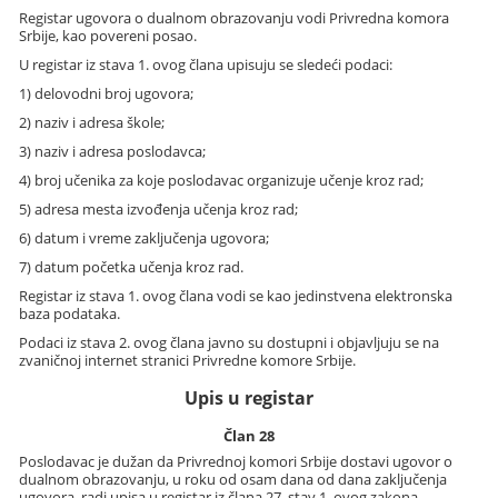
Registar ugovora o dualnom obrazovanju vodi Privredna komora
Srbije, kao povereni posao.
U registar iz stava 1. ovog člana upisuju se sledeći podaci:
1) delovodni broj ugovora;
2) naziv i adresa škole;
3) naziv i adresa poslodavca;
4) broj učenika za koje poslodavac organizuje učenje kroz rad;
5) adresa mesta izvođenja učenja kroz rad;
6) datum i vreme zaključenja ugovora;
7) datum početka učenja kroz rad.
Registar iz stava 1. ovog člana vodi se kao jedinstvena elektronska
baza podataka.
Podaci iz stava 2. ovog člana javno su dostupni i objavljuju se na
zvaničnoj internet stranici Privredne komore Srbije.
Upis u registar
Član 28
Poslodavac je dužan da Privrednoj komori Srbije dostavi ugovor o
dualnom obrazovanju, u roku od osam dana od dana zaključenja
ugovora, radi upisa u registar iz člana 27. stav 1. ovog zakona.