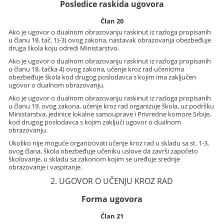
Posledice raskida ugovora
Član 20
Ako je ugovor o dualnom obrazovanju raskinut iz razloga propisanih
u članu 18. tač. 1)-3) ovog zakona, nastavak obrazovanja obezbeđuje
druga škola koju odredi Ministarstvo.
Ako je ugovor o dualnom obrazovanju raskinut iz razloga propisanih
u članu 18. tačka 4) ovog zakona, učenje kroz rad učenicima
obezbeđuje škola kod drugog poslodavca s kojim ima zaključen
ugovor o dualnom obrazovanju.
Ako je ugovor o dualnom obrazovanju raskinut iz razloga propisanih
u članu 19. ovog zakona, učenje kroz rad organizuje škola, uz podršku
Ministarstva, jedinice lokalne samouprave i Privredne komore Srbije,
kod drugog poslodavca s kojim zaključi ugovor o dualnom
obrazovanju.
Ukoliko nije moguće organizovati učenje kroz rad u skladu sa st. 1-3.
ovog člana, škola obezbeđuje učeniku uslove da završi započeto
školovanje, u skladu sa zakonom kojim se uređuje srednje
obrazovanje i vaspitanje.
2. UGOVOR O UČENJU KROZ RAD
Forma ugovora
Član 21