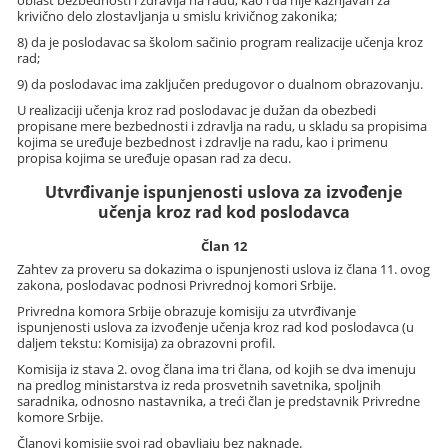
oblast bezbednosti i zdravlja na radu, kao i da nije kažnjavan za
krivično delo zlostavljanja u smislu krivičnog zakonika;
8) da je poslodavac sa školom sačinio program realizacije učenja kroz
rad;
9) da poslodavac ima zaključen predugovor o dualnom obrazovanju.
U realizaciji učenja kroz rad poslodavac je dužan da obezbedi
propisane mere bezbednosti i zdravlja na radu, u skladu sa propisima
kojima se uređuje bezbednost i zdravlje na radu, kao i primenu
propisa kojima se uređuje opasan rad za decu.
Utvrđivanje ispunjenosti uslova za izvođenje
učenja kroz rad kod poslodavca
Član 12
Zahtev za proveru sa dokazima o ispunjenosti uslova iz člana 11. ovog
zakona, poslodavac podnosi Privrednoj komori Srbije.
Privredna komora Srbije obrazuje komisiju za utvrđivanje
ispunjenosti uslova za izvođenje učenja kroz rad kod poslodavca (u
daljem tekstu: Komisija) za obrazovni profil.
Komisija iz stava 2. ovog člana ima tri člana, od kojih se dva imenuju
na predlog ministarstva iz reda prosvetnih savetnika, spoljnih
saradnika, odnosno nastavnika, a treći član je predstavnik Privredne
komore Srbije.
Članovi komisije svoj rad obavljaju bez naknade.