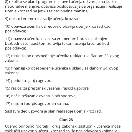
8) ukoliko se plan i program nastave i učenja ostvaruje na jeziku
nacionalne manjine, obaveza poslodavca je da organizuje i realizuje
učenje kroz rad na jeziku te nacionalne manjine;
9) mesto i vreme realizacije učenja kroz rad;
10) obaveza učenika da redovno obavlja učenje kroz rad kod
poslodavca;
11) obaveza učenika u vezi sa vremenom boravka, učenjem,
bezbednošću i zaštitom zdravlja tokom učenja kroz rad kod
poslodavca;
12) materijalno obezbeđenje učenika u skladu sa članom 33. ovog
zakona;
13) finansijsko obezbeđenje učenika u skladu sa članom 34. ovog
zakona;
14) period trajanja ugovora;
15) razlozi za prestanak važenja i raskid ugovora;
16) način rešavanja eventualnih sporova;
17) datum i potpis ugovornih strana.
Sastavni deo ugovora je plan realizacije učenja kroz rad.
Član 23
Učenik, odnosno roditelj ili drugi zakonski zastupnik učenika može
zaključiti ugovor o učenju kroz rad s više poslodavaca s kojima je