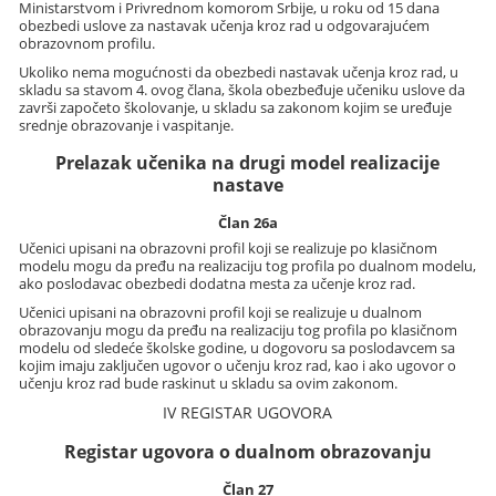
Ministarstvom i Privrednom komorom Srbije, u roku od 15 dana
obezbedi uslove za nastavak učenja kroz rad u odgovarajućem
obrazovnom profilu.
Ukoliko nema mogućnosti da obezbedi nastavak učenja kroz rad, u
skladu sa stavom 4. ovog člana, škola obezbeđuje učeniku uslove da
završi započeto školovanje, u skladu sa zakonom kojim se uređuje
srednje obrazovanje i vaspitanje.
Prelazak učenika na drugi model realizacije
nastave
Član 26a
Učenici upisani na obrazovni profil koji se realizuje po klasičnom
modelu mogu da pređu na realizaciju tog profila po dualnom modelu,
ako poslodavac obezbedi dodatna mesta za učenje kroz rad.
Učenici upisani na obrazovni profil koji se realizuje u dualnom
obrazovanju mogu da pređu na realizaciju tog profila po klasičnom
modelu od sledeće školske godine, u dogovoru sa poslodavcem sa
kojim imaju zaključen ugovor o učenju kroz rad, kao i ako ugovor o
učenju kroz rad bude raskinut u skladu sa ovim zakonom.
IV REGISTAR UGOVORA
Registar ugovora o dualnom obrazovanju
Član 27