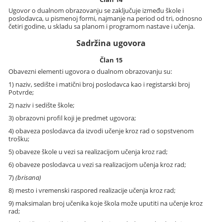
Ugovor o dualnom obrazovanju se zaključuje između škole i
poslodavca, u pismenoj formi, najmanje na period od tri, odnosno
četiri godine, u skladu sa planom i programom nastave i učenja.
Sadržina ugovora
Član 15
Obavezni elementi ugovora o dualnom obrazovanju su:
1) naziv, sedište i matični broj poslodavca kao i registarski broj
Potvrde;
2) naziv i sedište škole;
3) obrazovni profil koji je predmet ugovora;
4) obaveza poslodavca da izvodi učenje kroz rad o sopstvenom
trošku;
5) obaveze škole u vezi sa realizacijom učenja kroz rad;
6) obaveze poslodavca u vezi sa realizacijom učenja kroz rad;
7)
(brisana)
8) mesto i vremenski raspored realizacije učenja kroz rad;
9) maksimalan broj učenika koje škola može uputiti na učenje kroz
rad;