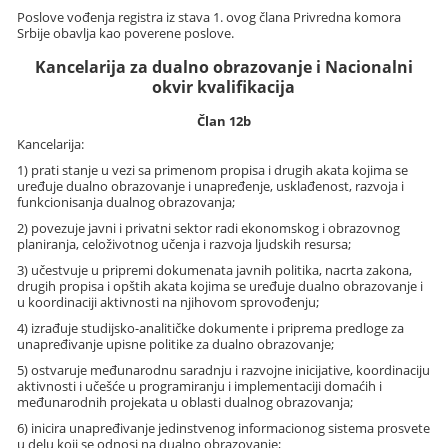
Poslove vođenja registra iz stava 1. ovog člana Privredna komora
Srbije obavlja kao poverene poslove.
Kancelarija za dualno obrazovanje i Nacionalni
okvir kvalifikacija
Član 12b
Kancelarija:
1) prati stanje u vezi sa primenom propisa i drugih akata kojima se
uređuje dualno obrazovanje i unapređenje, usklađenost, razvoja i
funkcionisanja dualnog obrazovanja;
2) povezuje javni i privatni sektor radi ekonomskog i obrazovnog
planiranja, celoživotnog učenja i razvoja ljudskih resursa;
3) učestvuje u pripremi dokumenata javnih politika, nacrta zakona,
drugih propisa i opštih akata kojima se uređuje dualno obrazovanje i
u koordinaciji aktivnosti na njihovom sprovođenju;
4) izrađuje studijsko-analitičke dokumente i priprema predloge za
unapređivanje upisne politike za dualno obrazovanje;
5) ostvaruje međunarodnu saradnju i razvojne inicijative, koordinaciju
aktivnosti i učešće u programiranju i implementaciji domaćih i
međunarodnih projekata u oblasti dualnog obrazovanja;
6) inicira unapređivanje jedinstvenog informacionog sistema prosvete
u delu koji se odnosi na dualno obrazovanje;