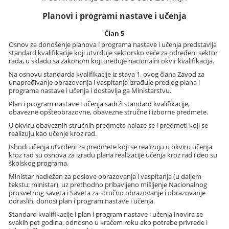
Planovi i programi nastave i učenja
Član 5
Osnov za donošenje planova i programa nastave i učenja predstavlja
standard kvalifikacije koji utvrđuje sektorsko veće za određeni sektor
rada, u skladu sa zakonom koji uređuje nacionalni okvir kvalifikacija.
Na osnovu standarda kvalifikacije iz stava 1. ovog člana Zavod za
unapređivanje obrazovanja i vaspitanja izrađuje predlog plana i
programa nastave i učenja i dostavlja ga Ministarstvu.
Plan i program nastave i učenja sadrži standard kvalifikacije,
obavezne opšteobrazovne, obavezne stručne i izborne predmete.
U okviru obaveznih stručnih predmeta nalaze se i predmeti koji se
realizuju kao učenje kroz rad.
Ishodi učenja utvrđeni za predmete koji se realizuju u okviru učenja
kroz rad su osnova za izradu plana realizacije učenja kroz rad i deo su
školskog programa.
Ministar nadležan za poslove obrazovanja i vaspitanja (u daljem
tekstu: ministar), uz prethodno pribavljeno mišljenje Nacionalnog
prosvetnog saveta i Saveta za stručno obrazovanje i obrazovanje
odraslih, donosi plan i program nastave i učenja.
Standard kvalifikacije i plan i program nastave i učenja inovira se
svakih pet godina, odnosno u kraćem roku ako potrebe privrede i