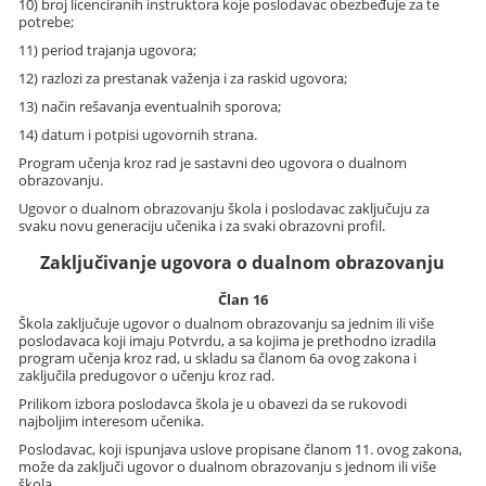
10) broj licenciranih instruktora koje poslodavac obezbeđuje za te
potrebe;
11) period trajanja ugovora;
12) razlozi za prestanak važenja i za raskid ugovora;
13) način rešavanja eventualnih sporova;
14) datum i potpisi ugovornih strana.
Program učenja kroz rad je sastavni deo ugovora o dualnom
obrazovanju.
Ugovor o dualnom obrazovanju škola i poslodavac zaključuju za
svaku novu generaciju učenika i za svaki obrazovni profil.
Zaključivanje ugovora o dualnom obrazovanju
Član 16
Škola zaključuje ugovor o dualnom obrazovanju sa jednim ili više
poslodavaca koji imaju Potvrdu, a sa kojima je prethodno izradila
program učenja kroz rad, u skladu sa članom 6a ovog zakona i
zaključila predugovor o učenju kroz rad.
Prilikom izbora poslodavca škola je u obavezi da se rukovodi
najboljim interesom učenika.
Poslodavac, koji ispunjava uslove propisane članom 11. ovog zakona,
može da zaključi ugovor o dualnom obrazovanju s jednom ili više
škola.