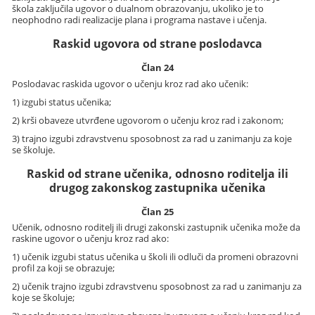
škola zaključila ugovor o dualnom obrazovanju, ukoliko je to
neophodno radi realizacije plana i programa nastave i učenja.
Raskid ugovora od strane poslodavca
Član 24
Poslodavac raskida ugovor o učenju kroz rad ako učenik:
1) izgubi status učenika;
2) krši obaveze utvrđene ugovorom o učenju kroz rad i zakonom;
3) trajno izgubi zdravstvenu sposobnost za rad u zanimanju za koje
se školuje.
Raskid od strane učenika, odnosno roditelja ili
drugog zakonskog zastupnika učenika
Član 25
Učenik, odnosno roditelj ili drugi zakonski zastupnik učenika može da
raskine ugovor o učenju kroz rad ako:
1) učenik izgubi status učenika u školi ili odluči da promeni obrazovni
profil za koji se obrazuje;
2) učenik trajno izgubi zdravstvenu sposobnost za rad u zanimanju za
koje se školuje;