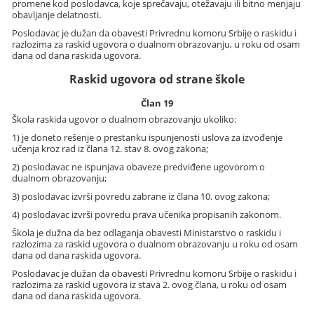
promene kod poslodavca, koje sprečavaju, otežavaju ili bitno menjaju
obavljanje delatnosti.
Poslodavac je dužan da obavesti Privrednu komoru Srbije o raskidu i
razlozima za raskid ugovora o dualnom obrazovanju, u roku od osam
dana od dana raskida ugovora.
Raskid ugovora od strane škole
Član 19
Škola raskida ugovor o dualnom obrazovanju ukoliko:
1) je doneto rešenje o prestanku ispunjenosti uslova za izvođenje
učenja kroz rad iz člana 12. stav 8. ovog zakona;
2) poslodavac ne ispunjava obaveze predviđene ugovorom o
dualnom obrazovanju;
3) poslodavac izvrši povredu zabrane iz člana 10. ovog zakona;
4) poslodavac izvrši povredu prava učenika propisanih zakonom.
Škola je dužna da bez odlaganja obavesti Ministarstvo o raskidu i
razlozima za raskid ugovora o dualnom obrazovanju u roku od osam
dana od dana raskida ugovora.
Poslodavac je dužan da obavesti Privrednu komoru Srbije o raskidu i
razlozima za raskid ugovora iz stava 2. ovog člana, u roku od osam
dana od dana raskida ugovora.