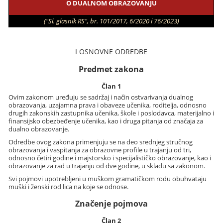
O DUALNOM OBRAZOVANJU
("Sl. glasnik RS", br. 101/2017, 6/2020 i 76/2023)
I OSNOVNE ODREDBE
Predmet zakona
Član 1
Ovim zakonom uređuju se sadržaj i način ostvarivanja dualnog
obrazovanja, uzajamna prava i obaveze učenika, roditelja, odnosno
drugih zakonskih zastupnika učenika, škole i poslodavca, materijalno i
finansijsko obezbeđenje učenika, kao i druga pitanja od značaja za
dualno obrazovanje.
Odredbe ovog zakona primenjuju se na deo srednjeg stručnog
obrazovanja i vaspitanja za obrazovne profile u trajanju od tri,
odnosno četiri godine i majstorsko i specijalističko obrazovanje, kao i
obrazovanje za rad u trajanju od dve godine, u skladu sa zakonom.
Svi pojmovi upotrebljeni u muškom gramatičkom rodu obuhvataju
muški i ženski rod lica na koje se odnose.
Značenje pojmova
Član 2