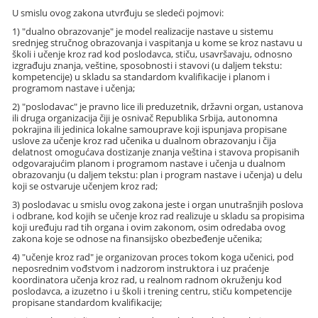
U smislu ovog zakona utvrđuju se sledeći pojmovi:
1) "dualno obrazovanje" je model realizacije nastave u sistemu
srednjeg stručnog obrazovanja i vaspitanja u kome se kroz nastavu u
školi i učenje kroz rad kod poslodavca, stiču, usavršavaju, odnosno
izgrađuju znanja, veštine, sposobnosti i stavovi (u daljem tekstu:
kompetencije) u skladu sa standardom kvalifikacije i planom i
programom nastave i učenja;
2) "poslodavac" je pravno lice ili preduzetnik, državni organ, ustanova
ili druga organizacija čiji je osnivač Republika Srbija, autonomna
pokrajina ili jedinica lokalne samouprave koji ispunjava propisane
uslove za učenje kroz rad učenika u dualnom obrazovanju i čija
delatnost omogućava dostizanje znanja veština i stavova propisanih
odgovarajućim planom i programom nastave i učenja u dualnom
obrazovanju (u daljem tekstu: plan i program nastave i učenja) u delu
koji se ostvaruje učenjem kroz rad;
3) poslodavac u smislu ovog zakona jeste i organ unutrašnjih poslova
i odbrane, kod kojih se učenje kroz rad realizuje u skladu sa propisima
koji uređuju rad tih organa i ovim zakonom, osim odredaba ovog
zakona koje se odnose na finansijsko obezbeđenje učenika;
4) "učenje kroz rad" je organizovan proces tokom koga učenici, pod
neposrednim vođstvom i nadzorom instruktora i uz praćenje
koordinatora učenja kroz rad, u realnom radnom okruženju kod
poslodavca, a izuzetno i u školi i trening centru, stiču kompetencije
propisane standardom kvalifikacije;