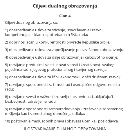
Ciljevi dualnog obrazovanja
Član 4
Ciljevi dualnog obrazovanja su:
1) obezbeđivanje uslova za sticanje, usavršavanje i razvoj
kompetencija u skladu s potrebama tržišta rada;
2) doprinos jačanju konkurentnosti privrede Republike Srbije;
3) obezbeđivanje uslova za zapošljavanje po završenom obrazovanju;
4) obezbeđivanje uslova za dalje obrazovanje i celoživotno učenje;
5) razvijanje preduzimljivosti, inovativnosti i kreativnosti svakog
pojedinca radi njegovog profesionalnog i karijernog razvoja;
6) obezbeđivanje uslova za lični, ekonomski i opšti društveni razvoj;
7) razvijanje sposobnosti za timski rad i osećaj lične odgovornosti u
radu;
8) razvijanje svesti o važnosti zdravlja i bezbednosti, uključujući
bezbednost i zdravlje na radu;
9) razvijanje sposobnosti samovrednovanja i izražavanja sopstvenog
mišljenja kao i samostalnog donošenja odluka;
10) poštovanje međusobnih prava i obaveza učenika i poslodavca.
II OSTVARIVANJE DUALNOG OBRAZOVANJA