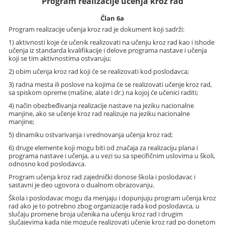
Program realizacije učenja kroz rad
Član 6a
Program realizacije učenja kroz rad je dokument koji sadrži:
1) aktivnosti koje će učenik realizovati na učenju kroz rad kao i ishode
učenja iz standarda kvalifikacije i delove programa nastave i učenja
koji se tim aktivnostima ostvaruju;
2) obim učenja kroz rad koji će se realizovati kod poslodavca;
3) radna mesta ili poslove na kojima će se realizovati učenje kroz rad,
sa spiskom opreme (mašine, alate i dr.) na kojoj će učenici raditi;
4) način obezbeđivanja realizacije nastave na jeziku nacionalne
manjine, ako se učenje kroz rad realizuje na jeziku nacionalne
manjine;
5) dinamiku ostvarivanja i vrednovanja učenja kroz rad;
6) druge elemente koji mogu biti od značaja za realizaciju plana i
programa nastave i učenja, a u vezi su sa specifičnim uslovima u školi,
odnosno kod poslodavca.
Program učenja kroz rad zajednički donose škola i poslodavac i
sastavni je deo ugovora o dualnom obrazovanju.
Škola i poslodavac mogu da menjaju i dopunjuju program učenja kroz
rad ako je to potrebno zbog organizacije rada kod poslodavca, u
slučaju promene broja učenika na učenju kroz rad i drugim
slučajevima kada nije moguće realizovati učenje kroz rad po donetom