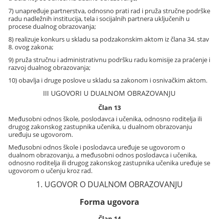
7) unapređuje partnerstva, odnosno prati rad i pruža stručne podrške
radu nadležnih institucija, tela i socijalnih partnera uključenih u
procese dualnog obrazovanja;
8) realizuje konkurs u skladu sa podzakonskim aktom iz člana 34. stav
8. ovog zakona;
9) pruža stručnu i administrativnu podršku radu komisije za praćenje i
razvoj dualnog obrazovanja;
10) obavlja i druge poslove u skladu sa zakonom i osnivačkim aktom.
III UGOVORI U DUALNOM OBRAZOVANJU
Član 13
Međusobni odnos škole, poslodavca i učenika, odnosno roditelja ili
drugog zakonskog zastupnika učenika, u dualnom obrazovanju
uređuju se ugovorom.
Međusobni odnos škole i poslodavca uređuje se ugovorom o
dualnom obrazovanju, a međusobni odnos poslodavca i učenika,
odnosno roditelja ili drugog zakonskog zastupnika učenika uređuje se
ugovorom o učenju kroz rad.
1. UGOVOR O DUALNOM OBRAZOVANJU
Forma ugovora
Član 14