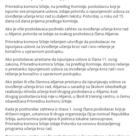
Privredna komora Srbije, na predlog Komisije, poslodavcu koji je
ispunio sve propisane uslove, izdaje potvrdu o ispunjenosti uslova za
izvođenje učenja kroz rad (u daljem tekstu: Potvrda), u roku od 15
dana od dana prijema predloga Komisije.
Ako je više poslodavaca podnelo zahtev za izvođenje učenja kroz rad
u Alijansi, potvrda se izdaje za svakog poslodavca člana Alijanse.
Privredna komora Srbije rešenjem utvrđuje da poslodavac ne
ispunjava uslove za izvođenje učenja kroz rad i ovo rešenje je
konačno u upravnom postupku.
Ako poslodavac prestane da ispunjava uslove iz člana 11. ovog
zakona, Privredna komora Srbije, na predlog Komisije, donosi rešenje
o prestanku ispunjenosti uslova za izvođenje učenja kroz rad i ovo
rešenje je konačno u upravnom postupku.
Ako jedan ili više članova alijanse prestanu da ispunjavaju uslove za
izvođenje učenja kroz rad, Alijansa u saradnji sa školom obezbeđuje
realizaciju ishoda učenja kod drugog poslodavca u Alijansi, kod
drugog poslodavca koji nije u Alijansi, u školi ili trening centru, o čemu
obaveštava Privrednu komoru Srbije.
Kada je podnosilac zahteva iz stava 1. ovog člana poslodavac koji je
državni organ, ustanova ili druga organizacija čiji je osnivač Republika
Srbija, autonomna pokrajina ili jedinica lokalne samouprave,
Privredna komora Srbije izdaje Potvrdu na osnovu dostavljenog
programa učenja kroz rad.