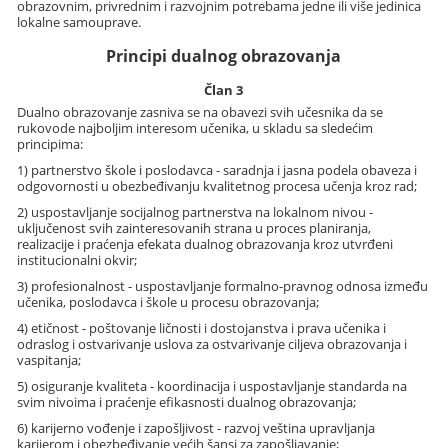
obrazovnim, privrednim i razvojnim potrebama jedne ili više jedinica
lokalne samouprave.
Principi dualnog obrazovanja
Član 3
Dualno obrazovanje zasniva se na obavezi svih učesnika da se
rukovode najboljim interesom učenika, u skladu sa sledećim
principima:
1) partnerstvo škole i poslodavca - saradnja i jasna podela obaveza i
odgovornosti u obezbeđivanju kvalitetnog procesa učenja kroz rad;
2) uspostavljanje socijalnog partnerstva na lokalnom nivou -
uključenost svih zainteresovanih strana u proces planiranja,
realizacije i praćenja efekata dualnog obrazovanja kroz utvrđeni
institucionalni okvir;
3) profesionalnost - uspostavljanje formalno-pravnog odnosa između
učenika, poslodavca i škole u procesu obrazovanja;
4) etičnost - poštovanje ličnosti i dostojanstva i prava učenika i
odraslog i ostvarivanje uslova za ostvarivanje ciljeva obrazovanja i
vaspitanja;
5) osiguranje kvaliteta - koordinacija i uspostavljanje standarda na
svim nivoima i praćenje efikasnosti dualnog obrazovanja;
6) karijerno vođenje i zapošljivost - razvoj veština upravljanja
karijerom i obezbeđivanje većih šansi za zapošljavanje;