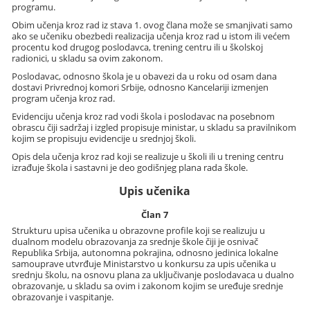
programu.
Obim učenja kroz rad iz stava 1. ovog člana može se smanjivati samo
ako se učeniku obezbedi realizacija učenja kroz rad u istom ili većem
procentu kod drugog poslodavca, trening centru ili u školskoj
radionici, u skladu sa ovim zakonom.
Poslodavac, odnosno škola je u obavezi da u roku od osam dana
dostavi Privrednoj komori Srbije, odnosno Kancelariji izmenjen
program učenja kroz rad.
Evidenciju učenja kroz rad vodi škola i poslodavac na posebnom
obrascu čiji sadržaj i izgled propisuje ministar, u skladu sa pravilnikom
kojim se propisuju evidencije u srednjoj školi.
Opis dela učenja kroz rad koji se realizuje u školi ili u trening centru
izrađuje škola i sastavni je deo godišnjeg plana rada škole.
Upis učenika
Član 7
Strukturu upisa učenika u obrazovne profile koji se realizuju u
dualnom modelu obrazovanja za srednje škole čiji je osnivač
Republika Srbija, autonomna pokrajina, odnosno jedinica lokalne
samouprave utvrđuje Ministarstvo u konkursu za upis učenika u
srednju školu, na osnovu plana za uključivanje poslodavaca u dualno
obrazovanje, u skladu sa ovim i zakonom kojim se uređuje srednje
obrazovanje i vaspitanje.