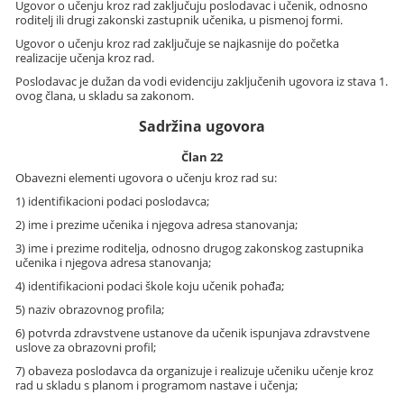
Ugovor o učenju kroz rad zaključuju poslodavac i učenik, odnosno
roditelj ili drugi zakonski zastupnik učenika, u pismenoj formi.
Ugovor o učenju kroz rad zaključuje se najkasnije do početka
realizacije učenja kroz rad.
Poslodavac je dužan da vodi evidenciju zaključenih ugovora iz stava 1.
ovog člana, u skladu sa zakonom.
Sadržina ugovora
Član 22
Obavezni elementi ugovora o učenju kroz rad su:
1) identifikacioni podaci poslodavca;
2) ime i prezime učenika i njegova adresa stanovanja;
3) ime i prezime roditelja, odnosno drugog zakonskog zastupnika
učenika i njegova adresa stanovanja;
4) identifikacioni podaci škole koju učenik pohađa;
5) naziv obrazovnog profila;
6) potvrda zdravstvene ustanove da učenik ispunjava zdravstvene
uslove za obrazovni profil;
7) obaveza poslodavca da organizuje i realizuje učeniku učenje kroz
rad u skladu s planom i programom nastave i učenja;