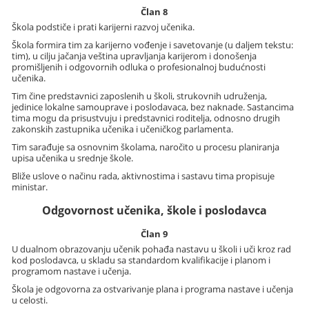
Član 8
Škola podstiče i prati karijerni razvoj učenika.
Škola formira tim za karijerno vođenje i savetovanje (u daljem tekstu:
tim), u cilju jačanja veština upravljanja karijerom i donošenja
promišljenih i odgovornih odluka o profesionalnoj budućnosti
učenika.
Tim čine predstavnici zaposlenih u školi, strukovnih udruženja,
jedinice lokalne samouprave i poslodavaca, bez naknade. Sastancima
tima mogu da prisustvuju i predstavnici roditelja, odnosno drugih
zakonskih zastupnika učenika i učeničkog parlamenta.
Tim sarađuje sa osnovnim školama, naročito u procesu planiranja
upisa učenika u srednje škole.
Bliže uslove o načinu rada, aktivnostima i sastavu tima propisuje
ministar.
Odgovornost učenika, škole i poslodavca
Član 9
U dualnom obrazovanju učenik pohađa nastavu u školi i uči kroz rad
kod poslodavca, u skladu sa standardom kvalifikacije i planom i
programom nastave i učenja.
Škola je odgovorna za ostvarivanje plana i programa nastave i učenja
u celosti.