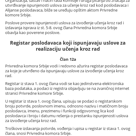
Organizacija, sastav i način rada Komisije i druga pitanja od značaja za
utvrđivanje ispunjenosti uslova za učenje kroz rad kod poslodavaca i
Alijanse poslodavaca, bliže se uređuju opštim aktom Privredne
komore Srbije.
Poslove provere ispunjenosti uslova za izvođenje učenja kroz rad i
izdavanja isprava iz st. 5-8. ovog člana Privredna komora Srbije
obavlja kao poverene poslove.
Registar poslodavaca koji ispunjavaju uslove za
realizaciju učenja kroz rad
Član 12a
Privredna komora Srbije vodi i redovno ažurira registar poslodavaca
za koje je utvrđeno da ispunjavaju uslove za izvođenje učenja kroz
rad.
Registar iz stava 1. ovog člana vodi se kao jedinstvena elektronska
baza podataka, a podaci iz registra objavljuju se na zvaničnoj internet
stranici Privredne komore Srbije.
U registar iz stava 1. ovog člana, upisuju se podaci o registarskom
broju potvrde, poslovnom imenu, odnosno nazivu i matičnom broju
poslodavca, imenu, prezimenu i funkciji odgovornog lica kod
poslodavca i broju i datumu rešenja o prestanku ispunjenosti uslova
za izvođenje učenja kroz rad.
Troškove izdavanja potvrde, vođenja i upisa u registar iz stava 1. ovog
člana, snosi Privredna komora Srbije.