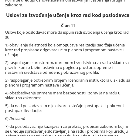
zakonom.
Uslovi za izvođenje učenja kroz rad kod poslodavca
Član 11
Uslovi koje poslodavac mora da ispuni radi izvođenja učenja kroz rad,
su:
1) obavljanje delatnosti koja omogućava realizaciju sadržaja učenja
kroz rad propisane odgovarajućim planom i programom nastave i
učenja;
2) raspolaganje prostorom, opremom i sredstvima za rad u skladu sa
pravilnikom o bližim uslovima u pogledu prostora, opreme i
nastavnih sredstava određenog obrazovnog profila;
3) raspolaganje potrebnim brojem licenciranih instruktora u skladu sa
planom i programom nastave i učenja;
4) obezbeđivanje primene mera bezbednosti i zdravlja na radu u
skladu sa zakonom;
5) da nad poslodavcem nije otvoren stečajni postupak ili pokrenut
postupak likvidacije;
6)
(brisana)
7) da poslodavac nije kažnjavan za prekršaj propisan zakonom kojim
se uređuje sprečavanje zlostavljanja na radu i propisima koji uređuju