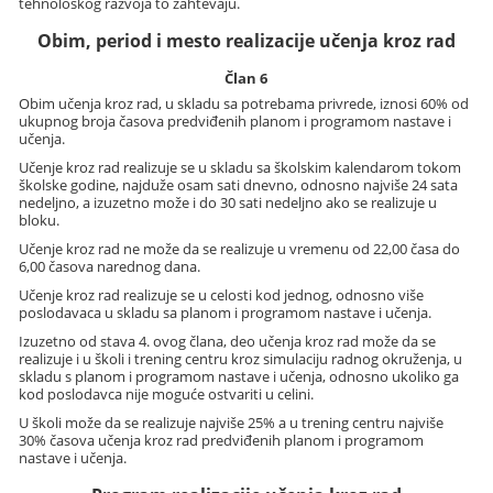
tehnološkog razvoja to zahtevaju.
Obim, period i mesto realizacije učenja kroz rad
Član 6
Obim učenja kroz rad, u skladu sa potrebama privrede, iznosi 60% od
ukupnog broja časova predviđenih planom i programom nastave i
učenja.
Učenje kroz rad realizuje se u skladu sa školskim kalendarom tokom
školske godine, najduže osam sati dnevno, odnosno najviše 24 sata
nedeljno, a izuzetno može i do 30 sati nedeljno ako se realizuje u
bloku.
Učenje kroz rad ne može da se realizuje u vremenu od 22,00 časa do
6,00 časova narednog dana.
Učenje kroz rad realizuje se u celosti kod jednog, odnosno više
poslodavaca u skladu sa planom i programom nastave i učenja.
Izuzetno od stava 4. ovog člana, deo učenja kroz rad može da se
realizuje i u školi i trening centru kroz simulaciju radnog okruženja, u
skladu s planom i programom nastave i učenja, odnosno ukoliko ga
kod poslodavca nije moguće ostvariti u celini.
U školi može da se realizuje najviše 25% a u trening centru najviše
30% časova učenja kroz rad predviđenih planom i programom
nastave i učenja.