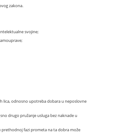
 ovog zakona.
intelektualne svojine;
e samouprave;
gih lica, odnosno upotreba dobara u neposlovne
odnosno drugo pružanje usluga bez naknade u
u prethodnoj fazi prometa na ta dobra može