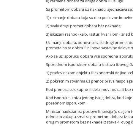
8) razmena dobara za druga dobra ili usluge.
Sa prometom dobara uz naknadu izjednačava se:
1) uzimanje dobara koja su deo poslovne imovine p
2) svaki drugi promet dobara bez naknade;
3) iskazani rashod (kalo, rastur, kvar i lom) iznad
Uzimanje dobara, odnosno svaki drugi promet do
prometa na ta dobra ili njihove sastavne delove 
Ako se uz isporuku dobara vrši sporedna isporuka
Sporednom isporukom dobara iz stava 6. ovog čla
1) građevinskom objektu ili ekonomski deljivoj c
2) pokretnim stvarima uz prenos prava raspolagan
Kod prenosa celokupne ili dela imovine, sa ili b
Kod isporuke u nizu jednog istog dobra, kod koj
posebnom isporukom.
Ministar nadležan za poslove finansija (u daljem 
odnosno zakupu smatra prometom dobara iz stava 
drugim prometom bez naknade iz stava 4. ovog č