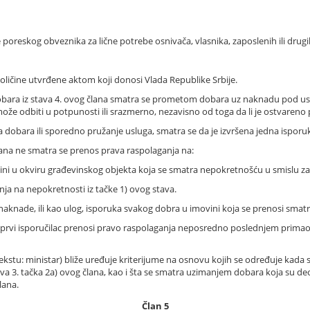
oreskog obveznika za lične potrebe osnivača, vlasnika, zaposlenih ili drugih
 količine utvrđene aktom koji donosi Vlada Republike Srbije.
bara iz stava 4. ovog člana smatra se prometom dobara uz naknadu pod us
može odbiti u potpunosti ili srazmerno, nezavisno od toga da li je ostvaren
 dobara ili sporedno pružanje usluga, smatra se da je izvršena jedna isporu
na ne smatra se prenos prava raspolaganja na:
elini u okviru građevinskog objekta koja se smatra nepokretnošću u smislu 
ja na nepokretnosti iz tačke 1) ovog stava.
ez naknade, ili kao ulog, isporuka svakog dobra u imovini koja se prenosi s
e prvi isporučilac prenosi pravo raspolaganja neposredno poslednjem prima
tekstu: ministar) bliže uređuje kriterijume na osnovu kojih se određuje kada
3. tačka 2a) ovog člana, kao i šta se smatra uzimanjem dobara koja su d
lana.
Član 5