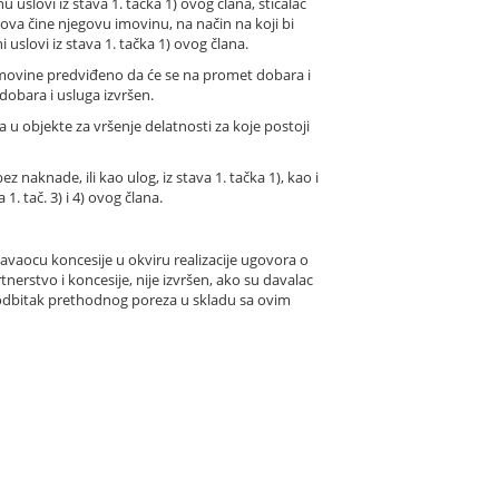
uslovi iz stava 1. tačka 1) ovog člana, sticalac
ova čine njegovu imovinu, na način na koji bi
uslovi iz stava 1. tačka 1) ovog člana.
imovine predviđeno da će se na promet dobara i
dobara i usluga izvršen.
u objekte za vršenje delatnosti za koje postoji
naknade, ili kao ulog, iz stava 1. tačka 1), kao i
 tač. 3) i 4) ovog člana.
vaocu koncesije u okviru realizacije ugovora o
rstvo i koncesije, nije izvršen, ako su davalac
a odbitak prethodnog poreza u skladu sa ovim