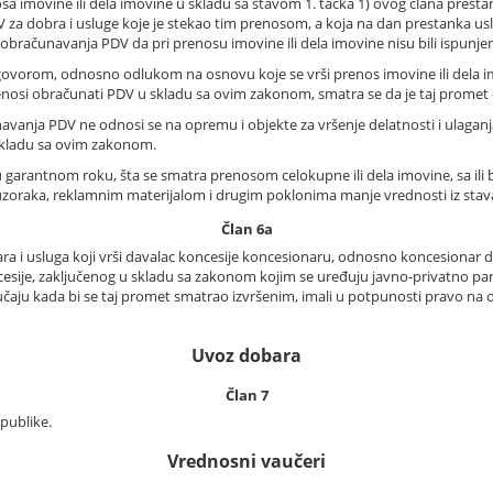
 imovine ili dela imovine u skladu sa stavom 1. tačka 1) ovog člana prestanu 
 za dobra i usluge koje je stekao tim prenosom, a koja na dan prestanka usl
bračunavanja PDV da pri prenosu imovine ili dela imovine nisu bili ispunjeni 
 ugovorom, odnosno odlukom na osnovu koje se vrši prenos imovine ili dela 
prenosi obračunati PDV u skladu sa ovim zakonom, smatra se da je taj promet 
vanja PDV ne odnosi se na opremu i objekte za vršenje delatnosti i ulaganja 
skladu sa ovim zakonom.
rantnom roku, šta se smatra prenosom celokupne ili dela imovine, sa ili bez 
oraka, reklamnim materijalom i drugim poklonima manje vrednosti iz stava 1.
Član 6a
a i usluga koji vrši davalac koncesije koncesionaru, odnosno koncesionar da
ije, zaključenog u skladu sa zakonom kojim se uređuju javno-privatno partne
slučaju kada bi se taj promet smatrao izvršenim, imali u potpunosti pravo n
Uvoz dobara
Član 7
publike.
Vrednosni vaučeri