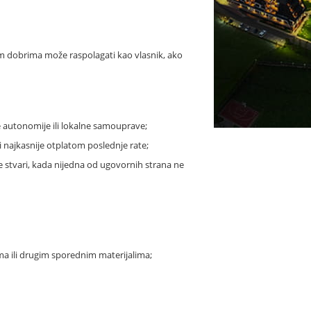
im dobrima može raspolagati kao vlasnik, ako
 autonomije ili lokalne samouprave;
najkasnije otplatom poslednje rate;
 stvari, kada nijedna od ugovornih strana ne
ma ili drugim sporednim materijalima;