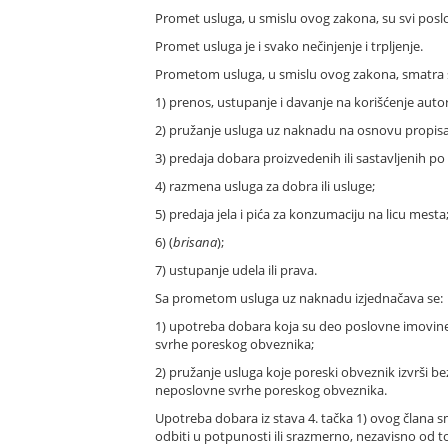
Promet usluga, u smislu ovog zakona, su svi poslo
Promet usluga je i svako nečinjenje i trpljenje.
Prometom usluga, u smislu ovog zakona, smatra s
1) prenos, ustupanje i davanje na korišćenje autors
2) pružanje usluga uz naknadu na osnovu propisa i
3) predaja dobara proizvedenih ili sastavljenih po
4) razmena usluga za dobra ili usluge;
5) predaja jela i pića za konzumaciju na licu mesta
6) (
brisana
);
7) ustupanje udela ili prava.
Sa prometom usluga uz naknadu izjednačava se:
1) upotreba dobara koja su deo poslovne imovine 
svrhe poreskog obveznika;
2) pružanje usluga koje poreski obveznik izvrši b
neposlovne svrhe poreskog obveznika.
Upotreba dobara iz stava 4. tačka 1) ovog član
odbiti u potpunosti ili srazmerno, nezavisno od 