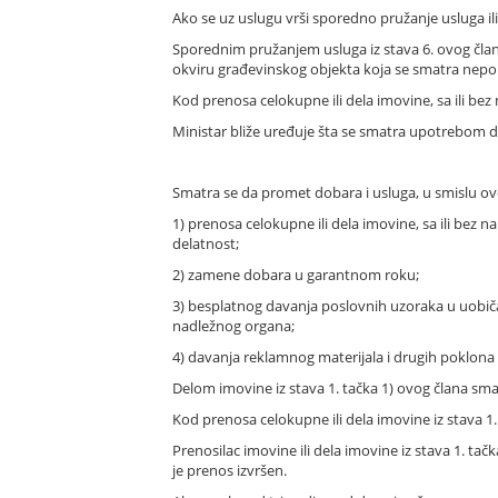
Ako se uz uslugu vrši sporedno pružanje usluga i
Sporednim pružanjem usluga iz stava 6. ovog člana
okviru građevinskog objekta koja se smatra nepo
Kod prenosa celokupne ili dela imovine, sa ili b
Ministar bliže uređuje šta se smatra upotrebom do
Smatra se da promet dobara i usluga, u smislu ovo
1) prenosa celokupne ili dela imovine, sa ili bez n
delatnost;
2) zamene dobara u garantnom roku;
3) besplatnog davanja poslovnih uzoraka u uobič
nadležnog organa;
4) davanja reklamnog materijala i drugih poklona 
Delom imovine iz stava 1. tačka 1) ovog člana sm
Kod prenosa celokupne ili dela imovine iz stava 1
Prenosilac imovine ili dela imovine iz stava 1. tač
je prenos izvršen.