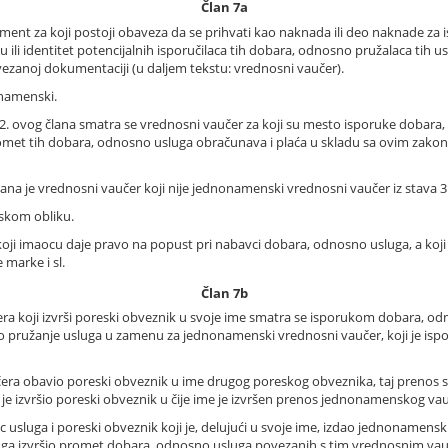
Član 7a
ment za koji postoji obaveza da se prihvati kao naknada ili deo naknade za 
u ili identitet potencijalnih isporučilaca tih dobara, odnosno pružalaca tih
zanoj dokumentaciji (u daljem tekstu: vrednosni vaučer).
enamenski.
 ovog člana smatra se vrednosni vaučer za koji su mesto isporuke dobara,
promet tih dobara, odnosno usluga obračunava i plaća u skladu sa ovim zak
ana je vrednosni vaučer koji nije jednonamenski vrednosni vaučer iz stava 3
nskom obliku.
ji imaocu daje pravo na popust pri nabavci dobara, odnosno usluga, a koj
 marke i sl.
Član 7b
 koji izvrši poreski obveznik u svoje ime smatra se isporukom dobara, od
no pružanje usluga u zamenu za jednonamenski vrednosni vaučer, koji je ispo
ra obavio poreski obveznik u ime drugog poreskog obveznika, taj prenos
 je izvršio poreski obveznik u čije ime je izvršen prenos jednonamenskog va
usluga i poreski obveznik koji je, delujući u svoje ime, izdao jednonamenski 
luga izvršio promet dobara, odnosno usluga povezanih s tim vrednosnim va