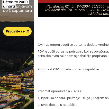
("Sl. glasnik RS", br. 84/2004, 86/2004 -
usklađeni din. izn., 83/2015, 5/2016 - usk
usklađeni din.
Ovim zakonom uvodi se porez na dodatu vrednost (
PDV je opšti porez na potrošnju koji se obračunav
osim ako ovim zakonom nije drukčije propisano.
Prihod od PDV pripada budžetu Republike.
Predmet oporezivanja PDV su:
1) isporuka dobara i pružanje usluga (u daljem tek
2) uvoz dobara u Republiku.