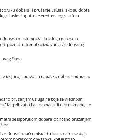
isporuku dobara ili pružanje usluga, ako su dobra
 usluga i uslovi upotrebe vrednosnog vaučera
 odnosno mesto pružanja usluga na koje se
onom poznati u trenutku izdavanja vrednosnog
. ovog člana.
i ne uključuje pravo na nabavku dobara, odnosno
nosno pružanjem usluga na koje se vrednosni
ručilac prihvatio kao naknadu ili deo naknade, ne
 smatra se isporukom dobara, odnosno pružanjem
učera.
vrednosni vaučer, nisu ista lica, smatra se da je
učerom poreskom obvezniku koji je izdao