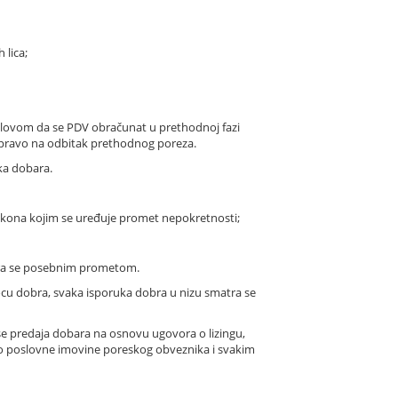
 lica;
lovom da se PDV obračunat u prethodnoj fazi
o pravo na odbitak prethodnog poreza.
ka dobara.
zakona kojim se uređuje promet nepokretnosti;
matra se posebnim prometom.
ocu dobra, svaka isporuka dobra u nizu smatra se
 se predaja dobara na osnovu ugovora o lizingu,
eo poslovne imovine poreskog obveznika i svakim