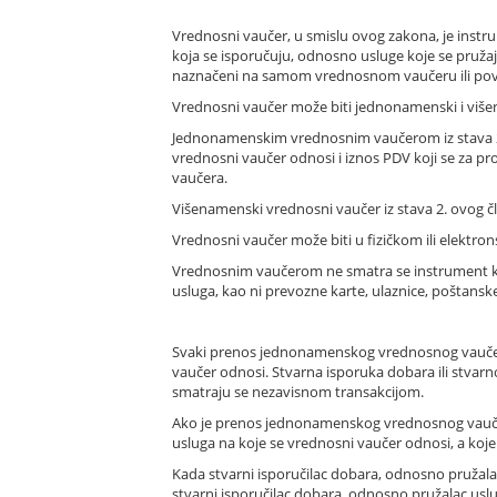
Vrednosni vaučer, u smislu ovog zakona, je instru
koja se isporučuju, odnosno usluge koje se pružaj
naznačeni na samom vrednosnom vaučeru ili pove
Vrednosni vaučer može biti jednonamenski i viš
Jednonamenskim vrednosnim vaučerom iz stava 2.
vrednosni vaučer odnosi i iznos PDV koji se za 
vaučera.
Višenamenski vrednosni vaučer iz stava 2. ovog čl
Vrednosni vaučer može biti u fizičkom ili elektro
Vrednosnim vaučerom ne smatra se instrument ko
usluga, kao ni prevozne karte, ulaznice, poštanske
Svaki prenos jednonamenskog vrednosnog vaučera
vaučer odnosi. Stvarna isporuka dobara ili stvar
smatraju se nezavisnom transakcijom.
Ako je prenos jednonamenskog vrednosnog vauče
usluga na koje se vrednosni vaučer odnosi, a koje
Kada stvarni isporučilac dobara, odnosno pružalac 
stvarni isporučilac dobara, odnosno pružalac us