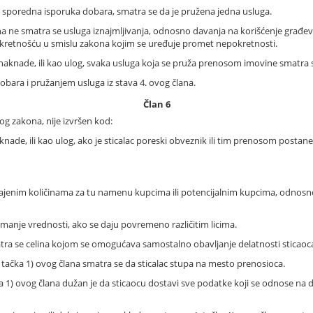
li sporedna isporuka dobara, smatra se da je pružena jedna usluga.
 ne smatra se usluga iznajmljivanja, odnosno davanja na korišćenje građevi
kretnošću u smislu zakona kojim se uređuje promet nepokretnosti.
ez naknade, ili kao ulog, svaka usluga koja se pruža prenosom imovine smat
bara i pružanjem usluga iz stava 4. ovog člana.
Član 6
g zakona, nije izvršen kod:
aknade, ili kao ulog, ako je sticalac poreski obveznik ili tim prenosom postan
ajenim količinama za tu namenu kupcima ili potencijalnim kupcima, odnosno
manje vrednosti, ako se daju povremeno različitim licima.
atra se celina kojom se omogućava samostalno obavljanje delatnosti sticaoc
. tačka 1) ovog člana smatra se da sticalac stupa na mesto prenosioca.
ka 1) ovog člana dužan je da sticaocu dostavi sve podatke koji se odnose na do