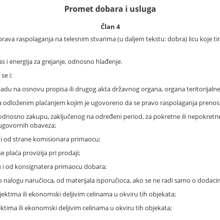
Promet dobara i usluga
Član 4
rava raspolaganja na telesnim stvarima (u daljem tekstu: dobra) licu koje t
as i energija za grejanje, odnosno hlađenje.
se i:
du na osnovu propisa ili drugog akta državnog organa, organa teritorijalne
a odloženim plaćanjem kojim je ugovoreno da se pravo raspolaganja prenosi 
odnosno zakupu, zaključenog na određeni period, za pokretne ili nepokretne
 ugovornih obaveza;
 i od strane komisionara primaocu;
plaća provizija pri prodaji;
u i od konsignatera primaocu dobara;
po nalogu naručioca, od materijala isporučioca, ako se ne radi samo o dodaci
ktima ili ekonomski deljivim celinama u okviru tih objekata;
tima ili ekonomski deljivim celinama u okviru tih objekata;