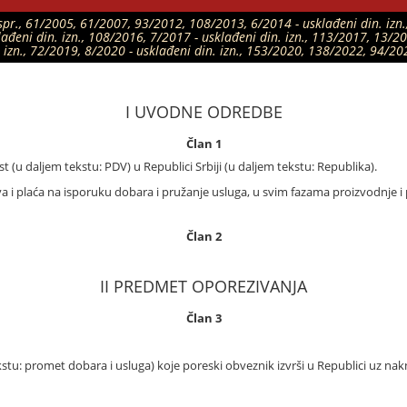
 ispr., 61/2005, 61/2007, 93/2012, 108/2013, 6/2014 - usklađeni din. izn
lađeni din. izn., 108/2016, 7/2017 - usklađeni din. izn., 113/2017, 13/20
 izn., 72/2019, 8/2020 - usklađeni din. izn., 153/2020, 138/2022, 94/2
I UVODNE ODREDBE
Član 1
u daljem tekstu: PDV) u Republici Srbiji (u daljem tekstu: Republika).
a i plaća na isporuku dobara i pružanje usluga, u svim fazama proizvodnje i
Član 2
II PREDMET OPOREZIVANJA
Član 3
stu: promet dobara i usluga) koje poreski obveznik izvrši u Republici uz nak