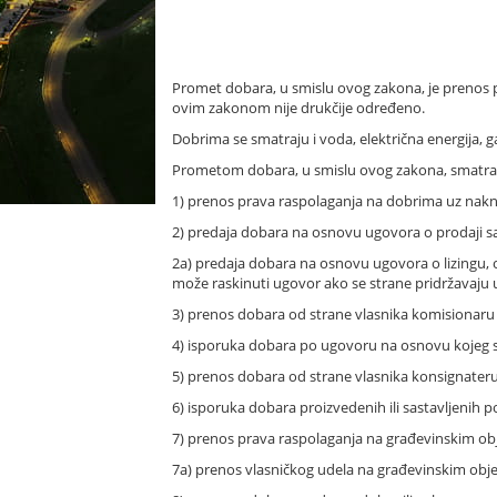
Promet dobara, u smislu ovog zakona, je prenos p
ovim zakonom nije drukčije određeno.
Dobrima se smatraju i voda, električna energija, g
Prometom dobara, u smislu ovog zakona, smatra 
1) prenos prava raspolaganja na dobrima uz nakna
2) predaja dobara na osnovu ugovora o prodaji s
2a) predaja dobara na osnovu ugovora o lizingu, 
može raskinuti ugovor ako se strane pridržavaju
3) prenos dobara od strane vlasnika komisionaru
4) isporuka dobara po ugovoru na osnovu kojeg se 
5) prenos dobara od strane vlasnika konsignater
6) isporuka dobara proizvedenih ili sastavljenih 
7) prenos prava raspolaganja na građevinskim obje
7a) prenos vlasničkog udela na građevinskim objek