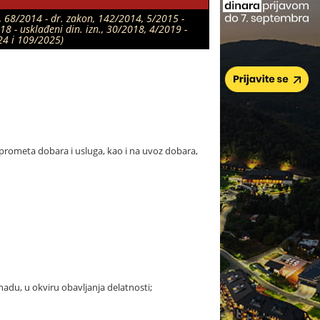
., 68/2014 - dr. zakon, 142/2014, 5/2015 -
18 - usklađeni din. izn., 30/2018, 4/2019 -
024 i 109/2025)
 prometa dobara i usluga, kao i na uvoz dobara,
nadu, u okviru obavljanja delatnosti;