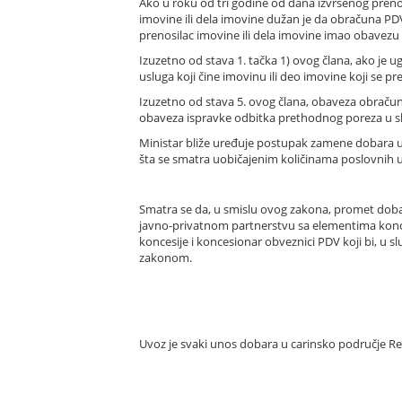
Ako u roku od tri godine od dana izvršenog prenosa
imovine ili dela imovine dužan je da obračuna PDV
prenosilac imovine ili dela imovine imao obavezu o
Izuzetno od stava 1. tačka 1) ovog člana, ako je
usluga koji čine imovinu ili deo imovine koji se 
Izuzetno od stava 5. ovog člana, obaveza obračuna
obaveza ispravke odbitka prethodnog poreza u 
Ministar bliže uređuje postupak zamene dobara u ga
šta se smatra uobičajenim količinama poslovnih uz
Smatra se da, u smislu ovog zakona, promet dobar
javno-privatnom partnerstvu sa elementima konces
koncesije i koncesionar obveznici PDV koji bi, u 
zakonom.
Uvoz je svaki unos dobara u carinsko područje Re