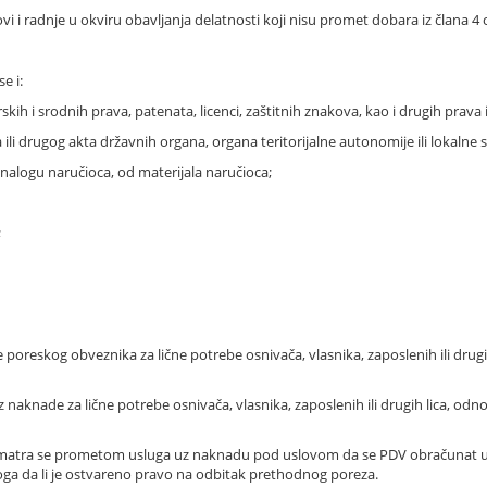
vi i radnje u okviru obavljanja delatnosti koji nisu promet dobara iz člana 4
e i:
kih i srodnih prava, patenata, licenci, zaštitnih znakova, kao i drugih prava 
li drugog akta državnih organa, organa teritorijalne autonomije ili lokaln
 nalogu naručioca, od materijala naručioca;
;
poreskog obveznika za lične potrebe osnivača, vlasnika, zaposlenih ili dru
ez naknade za lične potrebe osnivača, vlasnika, zaposlenih ili drugih lica, 
a smatra se prometom usluga uz naknadu pod uslovom da se PDV obračunat 
toga da li je ostvareno pravo na odbitak prethodnog poreza.