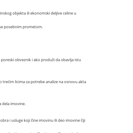
nskog objekta ili ekonomski deljive celine u
ra se posebnim prometom.
e poreski obveznik i ako produži da obavlja istu
 trećim licima za potrebe analize na osnovu akta
a dela imovine.
bra i usluge koji čine imovinu ili deo imovine čiji