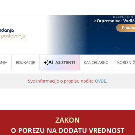
ANJA
EDUKACIJE
ASISTENTI
KANCELARKO
KORISNIČ
Sve informacije o propisu nađite
OVDE
.
ZAKON
O POREZU NA DODATU VREDNOST