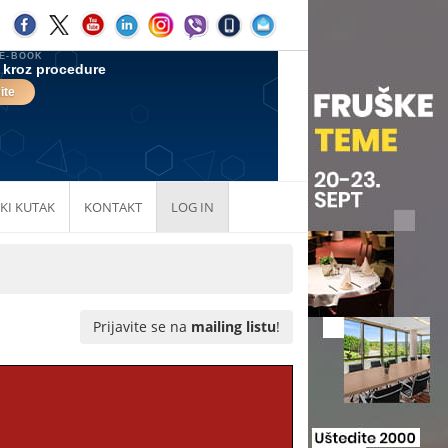
KI KUTAK
KONTAKT
LOG IN
Prijavite se na
mailing listu
!