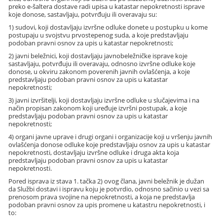
preko e-šaltera dostave radi upisa u katastar nepokretnosti isprave
koje donose, sastavljaju, potvrđuju ili overavaju su:
1) sudovi, koji dostavljaju izvršne odluke donete u postupku u kome
postupaju u svojstvu prvostepenog suda, a koje predstavljaju
podoban pravni osnov za upis u katastar nepokretnosti;
2) javni beležnici, koji dostavljaju javnobeležničke isprave koje
sastavljaju, potvrđuju ili overavaju, odnosno izvršne odluke koje
donose, u okviru zakonom poverenih javnih ovlašćenja, a koje
predstavljaju podoban pravni osnov za upis u katastar
nepokretnosti;
3) javni izvršitelji, koji dostavljaju izvršne odluke u slučajevima i na
način propisan zakonom koji uređuje izvršni postupak, a koje
predstavljaju podoban pravni osnov za upis u katastar
nepokretnosti;
4) organi javne uprave i drugi organi i organizacije koji u vršenju javnih
ovlašćenja donose odluke koje predstavljaju osnov za upis u katastar
nepokretnosti, dostavljaju izvršne odluke i druga akta koja
predstavljaju podoban pravni osnov za upis u katastar
nepokretnosti.
Pored isprava iz stava 1. tačka 2) ovog člana, javni beležnik je dužan
da Službi dostavi i ispravu koju je potvrdio, odnosno sačinio u vezi sa
prenosom prava svojine na nepokretnosti, a koja ne predstavlja
podoban pravni osnov za upis promene u katastru nepokretnosti, i
to: