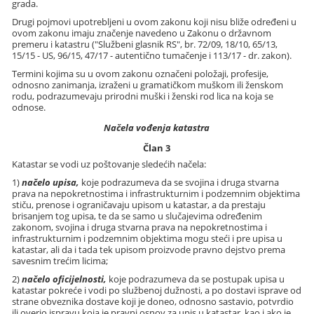
grada.
Drugi pojmovi upotrebljeni u ovom zakonu koji nisu bliže određeni u
ovom zakonu imaju značenje navedeno u Zakonu o državnom
premeru i katastru ("Službeni glasnik RS", br. 72/09, 18/10, 65/13,
15/15 - US, 96/15, 47/17 - autentično tumačenje i 113/17 - dr. zakon).
Termini kojima su u ovom zakonu označeni položaji, profesije,
odnosno zanimanja, izraženi u gramatičkom muškom ili ženskom
rodu, podrazumevaju prirodni muški i ženski rod lica na koja se
odnose.
Načela vođenja katastra
Član 3
Katastar se vodi uz poštovanje sledećih načela:
1)
načelo upisa,
koje podrazumeva da se svojina i druga stvarna
prava na nepokretnostima i infrastrukturnim i podzemnim objektima
stiču, prenose i ograničavaju upisom u katastar, a da prestaju
brisanjem tog upisa, te da se samo u slučajevima određenim
zakonom, svojina i druga stvarna prava na nepokretnostima i
infrastrukturnim i podzemnim objektima mogu steći i pre upisa u
katastar, ali da i tada tek upisom proizvode pravno dejstvo prema
savesnim trećim licima;
2)
načelo oficijelnosti,
koje podrazumeva da se postupak upisa u
katastar pokreće i vodi po službenoj dužnosti, a po dostavi isprave od
strane obveznika dostave koji je doneo, odnosno sastavio, potvrdio
ili overio ispravu koja je pravni osnov za upis u katastar, kao i ako je