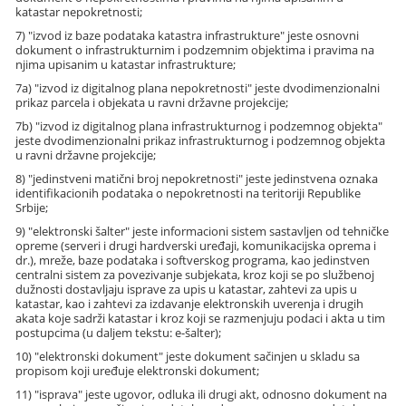
katastar nepokretnosti;
7) "izvod iz baze podataka katastra infrastrukture" jeste osnovni
dokument o infrastrukturnim i podzemnim objektima i pravima na
njima upisanim u katastar infrastrukture;
7a) "izvod iz digitalnog plana nepokretnosti" jeste dvodimenzionalni
prikaz parcela i objekata u ravni državne projekcije;
7b) "izvod iz digitalnog plana infrastrukturnog i podzemnog objekta"
jeste dvodimenzionalni prikaz infrastrukturnog i podzemnog objekta
u ravni državne projekcije;
8) "jedinstveni matični broj nepokretnosti" jeste jedinstvena oznaka
identifikacionih podataka o nepokretnosti na teritoriji Republike
Srbije;
9) "elektronski šalter" jeste informacioni sistem sastavljen od tehničke
opreme (serveri i drugi hardverski uređaji, komunikacijska oprema i
dr.), mreže, baze podataka i softverskog programa, kao jedinstven
centralni sistem za povezivanje subjekata, kroz koji se po službenoj
dužnosti dostavljaju isprave za upis u katastar, zahtevi za upis u
katastar, kao i zahtevi za izdavanje elektronskih uverenja i drugih
akata koje sadrži katastar i kroz koji se razmenjuju podaci i akta u tim
postupcima (u daljem tekstu: e-šalter);
10) "elektronski dokument" jeste dokument sačinjen u skladu sa
propisom koji uređuje elektronski dokument;
11) "isprava" jeste ugovor, odluka ili drugi akt, odnosno dokument na