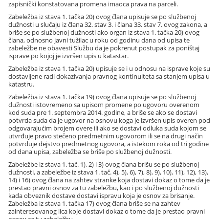
zapisnički konstatovana promena imaoca prava na parceli.
Zabeležba iz stava 1. tačka 20) ovog člana upisuje se po službenoj
dužnosti u slučaju iz člana 32. stav 3. i člana 33. stav 7. ovog zakona, a
briše se po službenoj dužnosti ako organ iz stava 1. tačka 20) ovog
člana, odnosno javni tužilac u roku od godinu dana od upisa te
zabeležbe ne obavesti Službu da je pokrenut postupak za poništaj
isprave po kojoj je izvršen upis u katastar.
Zabeležba iz stava 1. tačka 20) upisuje se i u odnosu na isprave koje su
dostavljene radi dokazivanja pravnog kontinuiteta sa stanjem upisa u
katastru.
Zabeležba iz stava 1. tačka 19) ovog člana upisuje se po službenoj
dužnosti istovremeno sa upisom promene po ugovoru overenom
kod suda pre 1. septembra 2014. godine, a briše se ako se dostavi
potvrda suda da je ugovor na osnovu koga je izvršen upis overen pod
odgovarajućim brojem overe ili ako se dostavi odluka suda kojom se
utvrđuje pravo stečeno predmetnim ugovorom ili se na drugi način
potvrđuje dejstvo predmetnog ugovora, a istekom roka od tri godine
od dana upisa, zabeležba se briše po službenoj dužnosti.
Zabeležbe iz stava 1. tač. 1), 2) i 3) ovog člana brišu se po službenoj
dužnosti, a zabeležbe iz stava 1. tač. 4), 5), 6), 7), 8), 9), 10), 11), 12), 13),
14) i 16) ovog člana na zahtev stranke koja dostavi dokaz o tome da je
prestao pravni osnov za tu zabeležbu, kao i po službenoj dužnosti
kada obveznik dostave dostavi ispravu koja je osnov za brisanje.
Zabeležba iz stava 1. tačka 17) ovog člana briše se na zahtev
zainteresovanog lica koje dostavi dokaz o tome da je prestao pravni