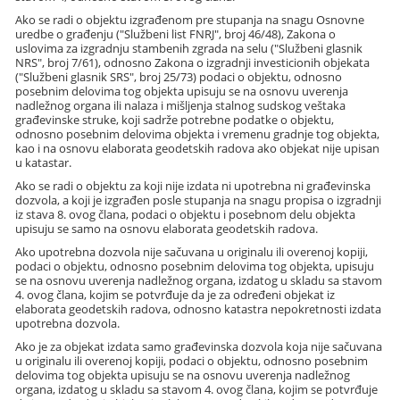
Ako se radi o objektu izgrađenom pre stupanja na snagu Osnovne
uredbe o građenju ("Službeni list FNRJ", broj 46/48), Zakona o
uslovima za izgradnju stambenih zgrada na selu ("Službeni glasnik
NRS", broj 7/61), odnosno Zakona o izgradnji investicionih objekata
("Službeni glasnik SRS", broj 25/73) podaci o objektu, odnosno
posebnim delovima tog objekta upisuju se na osnovu uverenja
nadležnog organa ili nalaza i mišljenja stalnog sudskog veštaka
građevinske struke, koji sadrže potrebne podatke o objektu,
odnosno posebnim delovima objekta i vremenu gradnje tog objekta,
kao i na osnovu elaborata geodetskih radova ako objekat nije upisan
u katastar.
Ako se radi o objektu za koji nije izdata ni upotrebna ni građevinska
dozvola, a koji je izgrađen posle stupanja na snagu propisa o izgradnji
iz stava 8. ovog člana, podaci o objektu i posebnom delu objekta
upisuju se samo na osnovu elaborata geodetskih radova.
Ako upotrebna dozvola nije sačuvana u originalu ili overenoj kopiji,
podaci o objektu, odnosno posebnim delovima tog objekta, upisuju
se na osnovu uverenja nadležnog organa, izdatog u skladu sa stavom
4. ovog člana, kojim se potvrđuje da je za određeni objekat iz
elaborata geodetskih radova, odnosno katastra nepokretnosti izdata
upotrebna dozvola.
Ako je za objekat izdata samo građevinska dozvola koja nije sačuvana
u originalu ili overenoj kopiji, podaci o objektu, odnosno posebnim
delovima tog objekta upisuju se na osnovu uverenja nadležnog
organa, izdatog u skladu sa stavom 4. ovog člana, kojim se potvrđuje