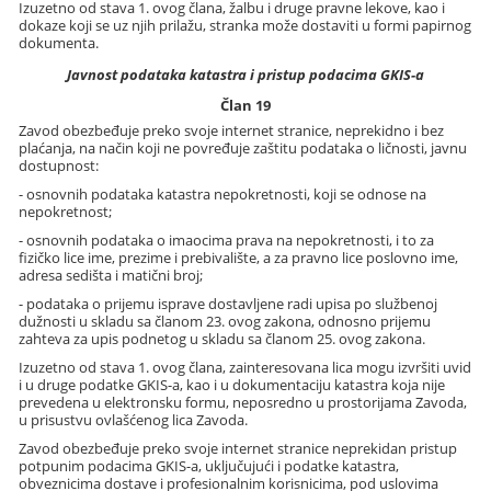
Izuzetno od stava 1. ovog člana, žalbu i druge pravne lekove, kao i
dokaze koji se uz njih prilažu, stranka može dostaviti u formi papirnog
dokumenta.
Javnost podataka katastra i pristup podacima GKIS-a
Član 19
Zavod obezbeđuje preko svoje internet stranice, neprekidno i bez
plaćanja, na način koji ne povređuje zaštitu podataka o ličnosti, javnu
dostupnost:
- osnovnih podataka katastra nepokretnosti, koji se odnose na
nepokretnost;
- osnovnih podataka o imaocima prava na nepokretnosti, i to za
fizičko lice ime, prezime i prebivalište, a za pravno lice poslovno ime,
adresa sedišta i matični broj;
- podataka o prijemu isprave dostavljene radi upisa po službenoj
dužnosti u skladu sa članom 23. ovog zakona, odnosno prijemu
zahteva za upis podnetog u skladu sa članom 25. ovog zakona.
Izuzetno od stava 1. ovog člana, zainteresovana lica mogu izvršiti uvid
i u druge podatke GKIS-a, kao i u dokumentaciju katastra koja nije
prevedena u elektronsku formu, neposredno u prostorijama Zavoda,
u prisustvu ovlašćenog lica Zavoda.
Zavod obezbeđuje preko svoje internet stranice neprekidan pristup
potpunim podacima GKIS-a, uključujući i podatke katastra,
obveznicima dostave i profesionalnim korisnicima, pod uslovima