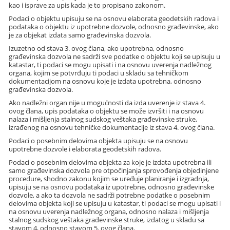
kao i isprave za upis kada je to propisano zakonom.
Podaci o objektu upisuju se na osnovu elaborata geodetskih radova i
podataka o objektu iz upotrebne dozvole, odnosno građevinske, ako
je za objekat izdata samo građevinska dozvola.
Izuzetno od stava 3. ovog člana, ako upotrebna, odnosno
građevinska dozvola ne sadrži sve podatke o objektu koji se upisuju u
katastar, ti podaci se mogu upisati i na osnovu uverenja nadležnog
organa, kojim se potvrđuju ti podaci u skladu sa tehničkom
dokumentacijom na osnovu koje je izdata upotrebna, odnosno
građevinska dozvola.
Ako nadležni organ nije u mogućnosti da izda uverenje iz stava 4.
ovog člana, upis podataka o objektu se može izvršiti i na osnovu
nalaza i mišljenja stalnog sudskog veštaka građevinske struke,
izrađenog na osnovu tehničke dokumentacije iz stava 4. ovog člana.
Podaci o posebnim delovima objekta upisuju se na osnovu
upotrebne dozvole i elaborata geodetskih radova.
Podaci o posebnim delovima objekta za koje je izdata upotrebna ili
samo građevinska dozvola pre otpočinjanja sprovođenja objedinjene
procedure, shodno zakonu kojim se uređuje planiranje i izgradnja,
upisuju se na osnovu podataka iz upotrebne, odnosno građevinske
dozvole, a ako ta dozvola ne sadrži potrebne podatke o posebnim
delovima objekta koji se upisuju u katastar, ti podaci se mogu upisati i
na osnovu uverenja nadležnog organa, odnosno nalaza i mišljenja
stalnog sudskog veštaka građevinske struke, izdatog u skladu sa
stavom 4, odnosno stavom 5. ovog člana.