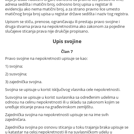
adresa sedišta i matični broj, odnosno broj upisa u registar ili
evidenciju ako nema matični broj, a za strano pravno lice umesto
matičnog broja broj upisa u registar države sedišta i naziv tog registra.
Upisom se stiču, prenose, ograničavaju ili prestaju pravo svojine i
druga stvarna prava na nepokretnostima ako zakonom za pojedine
slučajeve sticanja prava nije drukčije propisano.
Upis svojine
Član 7
Pravo svojine na nepokretnosti upisuje se kao:
1) svojina;
2) susvojina;
3) zajednička svojina.
Svojina se upisuje u korist isključivog vlasnika cele nepokretnosti.
Susvojina se upisuje u korist suvlasnika sa određenim udelima u
odnosu na celinu nepokretnosti ili u skladu sa zakonom kojim se
uređuje sticanje prava na građevinskom zemljištu.
Zajednička svojina na nepokretnosti upisuje se na ime svih
zajedničara.
Zajednička svojina po osnovu sticanja u toku trajanja braka upisuje se
u katastar na celoj nepokretnosti ili na suvlasničkom udelu u