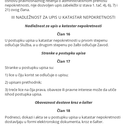
osnovu pravnosnažnog rešenja o administrativnom prenosu
nepokretnosti, nije dozvoljen upis zabeležbi iz stava 1. tač. 4), 6), 7) i
21) ovog člana.
III NADLEŽNOST ZA UPIS U KATASTAR NEPOKRETNOSTI
Nadležnost za upis u katastar nepokretnosti
Član 16
U postupku upisa u katastar nepokretnosti u prvom stepenu
odlučuje Služba, a u drugom stepenu po žalbi odlučuje Zavod.
Stranke u postupku upisa
Član 17
Stranke u postupku upisa su:
1) lice u čiju korist se odlučuje o upisu;
2) upisani prethodnik;
3) treće lice na čija prava, obaveze ili pravne interese može da utiče
ishod postupka upisa.
Obaveznost dostave kroz e-šalter
Član 18
Podnesci, dokazi i akta se u postupku upisa u katastar nepokretnosti
dostavljaju u formi elektronskog dokumenta, kroz e-šalter.