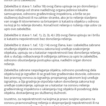
osnov za tu zabeležbu.
Zabeležba iz stava 1. tačka 18) ovog člana upisuje se po donošenju i
dostavi rešenja od strane nadležnog organa jedinice lokalne
samouprave, odnosno građevinskog inspektora, a briše se po
službenoj dužnosti ili na zahtev stranke, ako je to rešenje stavljeno
van snage ili istovremeno sa brisanjem iz katastra objekta u odnosu
na koji je to rešenje doneto. Konačnost rešenja o rušenju nije uslov za
upis ove zabeležbe.
Zabeležbe iz stava 1. tač. 1), 2), 3), 4) i 20) ovog člana upisuju se i brišu
iz katastra nepokretnosti bez donošenja rešenja.
Zabeležbe iz stava 1. tač. 12) i 14) ovog člana, kao i zabeležba zabrane
otuđenja objekta na osnovu zakona koji uređuje ozakonjenje
objekata, upisuju se u katastar nepokretnosti bez donošenja rešenja,
dok u slučaju odbacivanja ili odbijanja zahteva za upis te zabeležbe,
odnosno obustavljanja postupka upisa, nadležni organ donosi
rešenje.
Zabeležba zabrane raspolaganja objekta, odnosno posebnog dela
objekta koji je izgrađen ili se gradi bez građevinske dozvole, odnosno
bez pravnog osnova za izgradnju propisanog zakonom koji uređuje
izgradnju, a čija gradnja je otpočela nakon donošenja zakona koji
uređuje ozakonjenje, upisuje se u katastar na osnovu rešenja
građevinskog inspektora o uklanjanju tog objekta ili posebnog dela
objekta, dostavljenog po službenoj dužnosti.
Izuzetno, za nepokretnosti na kojima je pravo svojine upisano na
osnovu pravnosnažnog rešenja o eksproprijaciji nepokretnosti ili na