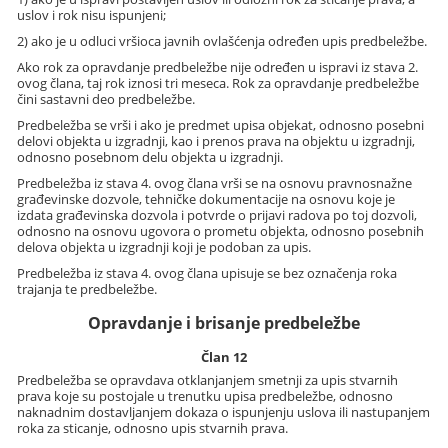
uslov i rok nisu ispunjeni;
2) ako je u odluci vršioca javnih ovlašćenja određen upis predbeležbe.
Ako rok za opravdanje predbeležbe nije određen u ispravi iz stava 2.
ovog člana, taj rok iznosi tri meseca. Rok za opravdanje predbeležbe
čini sastavni deo predbeležbe.
Predbeležba se vrši i ako je predmet upisa objekat, odnosno posebni
delovi objekta u izgradnji, kao i prenos prava na objektu u izgradnji,
odnosno posebnom delu objekta u izgradnji.
Predbeležba iz stava 4. ovog člana vrši se na osnovu pravnosnažne
građevinske dozvole, tehničke dokumentacije na osnovu koje je
izdata građevinska dozvola i potvrde o prijavi radova po toj dozvoli,
odnosno na osnovu ugovora o prometu objekta, odnosno posebnih
delova objekta u izgradnji koji je podoban za upis.
Predbeležba iz stava 4. ovog člana upisuje se bez označenja roka
trajanja te predbeležbe.
Opravdanje i brisanje predbeležbe
Član 12
Predbeležba se opravdava otklanjanjem smetnji za upis stvarnih
prava koje su postojale u trenutku upisa predbeležbe, odnosno
naknadnim dostavljanjem dokaza o ispunjenju uslova ili nastupanjem
roka za sticanje, odnosno upis stvarnih prava.