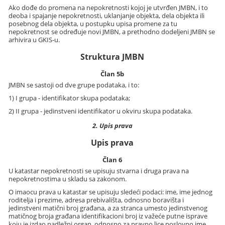
Ako dođe do promena na nepokretnosti kojoj je utvrđen JMBN, i to
deoba i spajanje nepokretnosti, uklanjanje objekta, dela objekta ili
posebnog dela objekta, u postupku upisa promene za tu
nepokretnost se određuje novi JMBN, a prethodno dodeljeni JMBN se
arhivira u GKIS-u.
Struktura JMBN
Član 5b
JMBN se sastoji od dve grupe podataka, i to:
1) I grupa - identifikator skupa podataka;
2) II grupa - jedinstveni identifikator u okviru skupa podataka.
2. Upis prava
Upis prava
Član 6
U katastar nepokretnosti se upisuju stvarna i druga prava na
nepokretnostima u skladu sa zakonom.
O imaocu prava u katastar se upisuju sledeći podaci: ime, ime jednog
roditelja i prezime, adresa prebivališta, odnosno boravišta i
jedinstveni matični broj građana, a za stranca umesto jedinstvenog
matičnog broja građana identifikacioni broj iz važeće putne isprave
koju je izdao nadležni organ, odnosno za pravno lice poslovno ime,