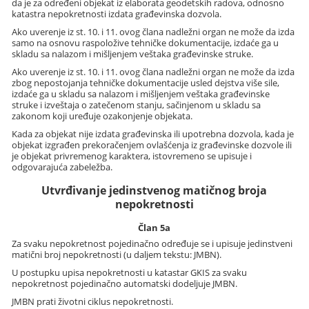
da je za određeni objekat iz elaborata geodetskih radova, odnosno
katastra nepokretnosti izdata građevinska dozvola.
Ako uverenje iz st. 10. i 11. ovog člana nadležni organ ne može da izda
samo na osnovu raspoložive tehničke dokumentacije, izdaće ga u
skladu sa nalazom i mišljenjem veštaka građevinske struke.
Ako uverenje iz st. 10. i 11. ovog člana nadležni organ ne može da izda
zbog nepostojanja tehničke dokumentacije usled dejstva više sile,
izdaće ga u skladu sa nalazom i mišljenjem veštaka građevinske
struke i izveštaja o zatečenom stanju, sačinjenom u skladu sa
zakonom koji uređuje ozakonjenje objekata.
Kada za objekat nije izdata građevinska ili upotrebna dozvola, kada je
objekat izgrađen prekoračenjem ovlašćenja iz građevinske dozvole ili
je objekat privremenog karaktera, istovremeno se upisuje i
odgovarajuća zabeležba.
Utvrđivanje jedinstvenog matičnog broja
nepokretnosti
Član 5a
Za svaku nepokretnost pojedinačno određuje se i upisuje jedinstveni
matični broj nepokretnosti (u daljem tekstu: JMBN).
U postupku upisa nepokretnosti u katastar GKIS za svaku
nepokretnost pojedinačno automatski dodeljuje JMBN.
JMBN prati životni ciklus nepokretnosti.