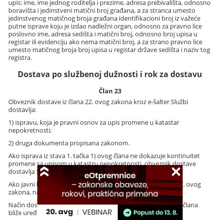
upis: ime, ime jednog roditelja i prezime, adresa prebivališta, odnosno
boravišta i jedinstveni matični broj građana, a za stranca umesto
jedinstvenog matičnog broja građana identifikacioni broj iz važeće
putne isprave koju je izdao nadležni organ, odnosno za pravno lice
poslovno ime, adresa sedišta i matični broj, odnosno broj upisa u
registar ili evidenciju ako nema matični broj, a za strano pravno lice
umesto matičnog broja broj upisa u registar države sedišta i naziv tog
registra.
Dostava po službenoj dužnosti i rok za dostavu
Član 23
Obveznik dostave iz člana 22. ovog zakona kroz e-šalter Službi
dostavlja:
1) ispravu, koja je pravni osnov za upis promene u katastar
nepokretnosti;
2) druga dokumenta propisana zakonom.
Ako isprava iz stava 1. tačka 1) ovog člana ne dokazuje kontinuitet
promene sa upisom u katastru nepokretnosti, obveznik dostave
dostavlja Službi i isprave kojima se taj kontinuitet dokazuje.
Ako javni beležnik dostavu vrši u skladu sa članom 22. stav 2. ovog
zakona, navodi razlog za dostavu propisan tom odredbom.
Način dostave isprave i drugih dokumenata iz stava 1. ovog člana
bliže uređuje Vlada.