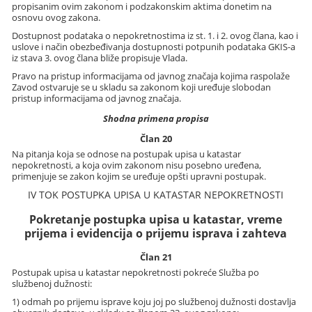
propisanim ovim zakonom i podzakonskim aktima donetim na
osnovu ovog zakona.
Dostupnost podataka o nepokretnostima iz st. 1. i 2. ovog člana, kao i
uslove i način obezbeđivanja dostupnosti potpunih podataka GKIS-a
iz stava 3. ovog člana bliže propisuje Vlada.
Pravo na pristup informacijama od javnog značaja kojima raspolaže
Zavod ostvaruje se u skladu sa zakonom koji uređuje slobodan
pristup informacijama od javnog značaja.
Shodna primena propisa
Član 20
Na pitanja koja se odnose na postupak upisa u katastar
nepokretnosti, a koja ovim zakonom nisu posebno uređena,
primenjuje se zakon kojim se uređuje opšti upravni postupak.
IV TOK POSTUPKA UPISA U KATASTAR NEPOKRETNOSTI
Pokretanje postupka upisa u katastar, vreme
prijema i evidencija o prijemu isprava i zahteva
Član 21
Postupak upisa u katastar nepokretnosti pokreće Služba po
službenoj dužnosti:
1) odmah po prijemu isprave koju joj po službenoj dužnosti dostavlja