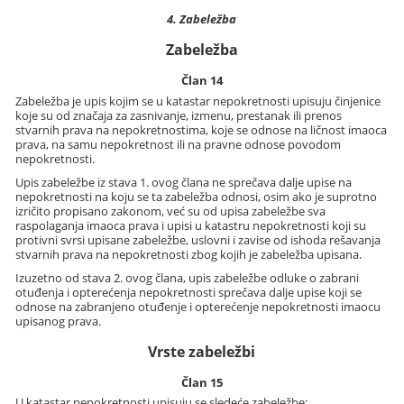
4. Zabeležba
Zabeležba
Član 14
Zabeležba je upis kojim se u katastar nepokretnosti upisuju činjenice
koje su od značaja za zasnivanje, izmenu, prestanak ili prenos
stvarnih prava na nepokretnostima, koje se odnose na ličnost imaoca
prava, na samu nepokretnost ili na pravne odnose povodom
nepokretnosti.
Upis zabeležbe iz stava 1. ovog člana ne sprečava dalje upise na
nepokretnosti na koju se ta zabeležba odnosi, osim ako je suprotno
izričito propisano zakonom, već su od upisa zabeležbe sva
raspolaganja imaoca prava i upisi u katastru nepokretnosti koji su
protivni svrsi upisane zabeležbe, uslovni i zavise od ishoda rešavanja
stvarnih prava na nepokretnosti zbog kojih je zabeležba upisana.
Izuzetno od stava 2. ovog člana, upis zabeležbe odluke o zabrani
otuđenja i opterećenja nepokretnosti sprečava dalje upise koji se
odnose na zabranjeno otuđenje i opterećenje nepokretnosti imaocu
upisanog prava.
Vrste zabeležbi
Član 15
U katastar nepokretnosti upisuju se sledeće zabeležbe: