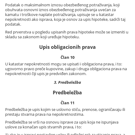
Podatak o maksimalnom iznosu obezbeđenog potraživanja, koji
obuhvata osnovni iznos obezbeđenog potraživanja uvećan za
kamatu i troškove naplate potraživanja, upisuje se u katastar
nepokretnosti ako isprava, koja je osnov za upis hipoteke, sadrži taj
podatak.
Red prvenstva u pogledu upisanih prava hipoteke može se izmeniti u
skladu sa zakonom koji uređuje hipoteku.
Upis obligacionih prava
Član 10
U katastar nepokretnosti mogu se upisati i obligaciona prava, i to:
ugovorno pravo preče kupovine, zakup i druga obligaciona prava na
nepokretnosti čiji upis je predviđen zakonom.
3. Predbeležba
Predbeležba
Član 11
Predbeležba je upis kojim se uslovno stiču, prenose, ograničavaju ili
prestaju stvarna prava na nepokretnostima.
Predbeležba se vrši na osnovu isprave za upis koja ne ispunjava
uslove za konačan upis stvarnih prava, i to:
1) ako je u ispravi postavljen uslov ili odložni rok za sticanje prava, a