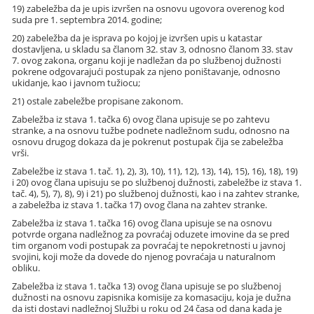
19) zabeležba da je upis izvršen na osnovu ugovora overenog kod
suda pre 1. septembra 2014. godine;
20) zabeležba da je isprava po kojoj je izvršen upis u katastar
dostavljena, u skladu sa članom 32. stav 3, odnosno članom 33. stav
7. ovog zakona, organu koji je nadležan da po službenoj dužnosti
pokrene odgovarajući postupak za njeno poništavanje, odnosno
ukidanje, kao i javnom tužiocu;
21) ostale zabeležbe propisane zakonom.
Zabeležba iz stava 1. tačka 6) ovog člana upisuje se po zahtevu
stranke, a na osnovu tužbe podnete nadležnom sudu, odnosno na
osnovu drugog dokaza da je pokrenut postupak čija se zabeležba
vrši.
Zabeležbe iz stava 1. tač. 1), 2), 3), 10), 11), 12), 13), 14), 15), 16), 18), 19)
i 20) ovog člana upisuju se po službenoj dužnosti, zabeležbe iz stava 1.
tač. 4), 5), 7), 8), 9) i 21) po službenoj dužnosti, kao i na zahtev stranke,
a zabeležba iz stava 1. tačka 17) ovog člana na zahtev stranke.
Zabeležba iz stava 1. tačka 16) ovog člana upisuje se na osnovu
potvrde organa nadležnog za povraćaj oduzete imovine da se pred
tim organom vodi postupak za povraćaj te nepokretnosti u javnoj
svojini, koji može da dovede do njenog povraćaja u naturalnom
obliku.
Zabeležba iz stava 1. tačka 13) ovog člana upisuje se po službenoj
dužnosti na osnovu zapisnika komisije za komasaciju, koja je dužna
da isti dostavi nadležnoj Službi u roku od 24 časa od dana kada je