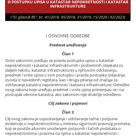
O POSTUPKU UPISA U KATASTAR NEPOKRETNOSTI I KATASTAR
INFRASTRUKTURE
("Sl. glasnik RS", br. 41/2018, 95/2018, 31/2019, 15/2020 i 92/2023)
I OSNOVNE ODREDBE
Predmet uređivanja
Član 1
Ovim zakonom uređuju se pravila postupka upisa u katastar
nepokretnosti i katastar infrastrukturnih i podzemnih objekata (u
daljem tekstu: katastar infrastrukture) u njihovom održavanju,
predmet i vrste upisa u tom postupku i pravila postupka izdavanja
izvoda iz navedenih registara, kao i druga pitanja od značaja za
održavanje katastra nepokretnosti i katastra infrastrukture. Odredbe
ovog zakona koje uređuju predmet i vrste upisa primenjuju se i na
postupak obnove katastra, ako zakonom nije drukčije određeno.
Cilj zakona i pojmovi
Član 2
Cilj ovog zakona je uspostavljanje i održavanje tačne i potpune
evidencije o nepokretnostima u interesu sigurnosti pravnog prometa,
koji se postiže ažurnim unošenjem potpunih i tačnih podataka o
nepokretnostima i pravima na njima u katastar nepokretnosti i