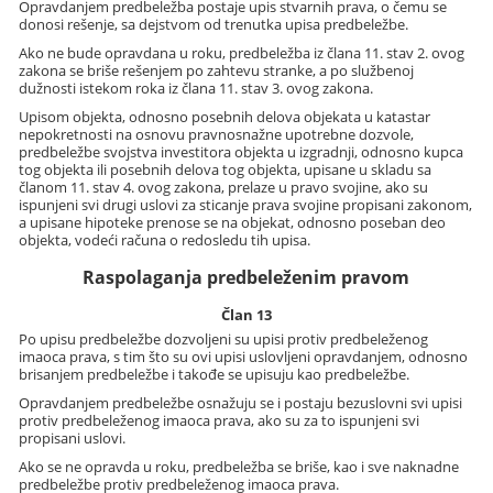
Opravdanjem predbeležba postaje upis stvarnih prava, o čemu se
donosi rešenje, sa dejstvom od trenutka upisa predbeležbe.
Ako ne bude opravdana u roku, predbeležba iz člana 11. stav 2. ovog
zakona se briše rešenjem po zahtevu stranke, a po službenoj
dužnosti istekom roka iz člana 11. stav 3. ovog zakona.
Upisom objekta, odnosno posebnih delova objekata u katastar
nepokretnosti na osnovu pravnosnažne upotrebne dozvole,
predbeležbe svojstva investitora objekta u izgradnji, odnosno kupca
tog objekta ili posebnih delova tog objekta, upisane u skladu sa
članom 11. stav 4. ovog zakona, prelaze u pravo svojine, ako su
ispunjeni svi drugi uslovi za sticanje prava svojine propisani zakonom,
a upisane hipoteke prenose se na objekat, odnosno poseban deo
objekta, vodeći računa o redosledu tih upisa.
Raspolaganja predbeleženim pravom
Član 13
Po upisu predbeležbe dozvoljeni su upisi protiv predbeleženog
imaoca prava, s tim što su ovi upisi uslovljeni opravdanjem, odnosno
brisanjem predbeležbe i takođe se upisuju kao predbeležbe.
Opravdanjem predbeležbe osnažuju se i postaju bezuslovni svi upisi
protiv predbeleženog imaoca prava, ako su za to ispunjeni svi
propisani uslovi.
Ako se ne opravda u roku, predbeležba se briše, kao i sve naknadne
predbeležbe protiv predbeleženog imaoca prava.