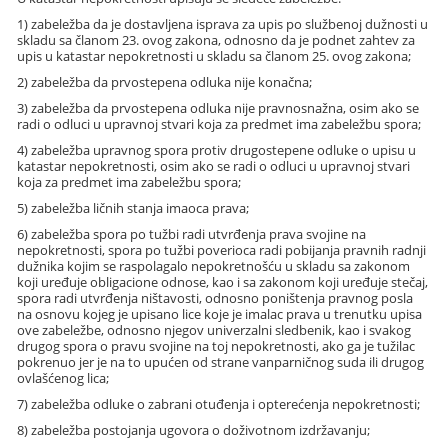
1) zabeležba da je dostavljena isprava za upis po službenoj dužnosti u
skladu sa članom 23. ovog zakona, odnosno da je podnet zahtev za
upis u katastar nepokretnosti u skladu sa članom 25. ovog zakona;
2) zabeležba da prvostepena odluka nije konačna;
3) zabeležba da prvostepena odluka nije pravnosnažna, osim ako se
radi o odluci u upravnoj stvari koja za predmet ima zabeležbu spora;
4) zabeležba upravnog spora protiv drugostepene odluke o upisu u
katastar nepokretnosti, osim ako se radi o odluci u upravnoj stvari
koja za predmet ima zabeležbu spora;
5) zabeležba ličnih stanja imaoca prava;
6) zabeležba spora po tužbi radi utvrđenja prava svojine na
nepokretnosti, spora po tužbi poverioca radi pobijanja pravnih radnji
dužnika kojim se raspolagalo nepokretnošću u skladu sa zakonom
koji uređuje obligacione odnose, kao i sa zakonom koji uređuje stečaj,
spora radi utvrđenja ništavosti, odnosno poništenja pravnog posla
na osnovu kojeg je upisano lice koje je imalac prava u trenutku upisa
ove zabeležbe, odnosno njegov univerzalni sledbenik, kao i svakog
drugog spora o pravu svojine na toj nepokretnosti, ako ga je tužilac
pokrenuo jer je na to upućen od strane vanparničnog suda ili drugog
ovlašćenog lica;
7) zabeležba odluke o zabrani otuđenja i opterećenja nepokretnosti;
8) zabeležba postojanja ugovora o doživotnom izdržavanju;