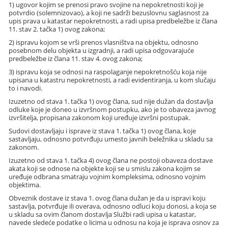
1) ugovor kojim se prenosi pravo svojine na nepokretnosti koji je
potvrdio (solemnizovao), a koji ne sadrži bezuslovnu saglasnost za
upis prava u katastar nepokretnosti, a radi upisa predbeležbe iz člana
11. stav 2. tačka 1) ovog zakona;
2) ispravu kojom se vrši prenos vlasništva na objektu, odnosno
posebnom delu objekta u izgradnji, a radi upisa odgovarajuće
predbeležbe iz člana 11. stav 4. ovog zakona;
3) ispravu koja se odnosi na raspolaganje nepokretnošću koja nije
upisana u katastru nepokretnosti, a radi evidentiranja, u kom slučaju
to i navodi.
Izuzetno od stava 1. tačka 1) ovog člana, sud nije dužan da dostavlja
odluke koje je doneo u izvršnom postupku, ako je to obaveza javnog
izvršitelja, propisana zakonom koji uređuje izvršni postupak.
Sudovi dostavljaju i isprave iz stava 1. tačka 1) ovog člana, koje
sastavljaju, odnosno potvrđuju umesto javnih beležnika u skladu sa
zakonom.
Izuzetno od stava 1. tačka 4) ovog člana ne postoji obaveza dostave
akata koji se odnose na objekte koji se u smislu zakona kojim se
uređuje odbrana smatraju vojnim kompleksima, odnosno vojnim
objektima.
Obveznik dostave iz stava 1. ovog člana dužan je da u ispravi koju
sastavlja, potvrđuje ili overava, odnosno odluci koju donosi, a koja se
u skladu sa ovim članom dostavlja Službi radi upisa u katastar,
navede sledeće podatke o licima u odnosu na koja je isprava osnov za