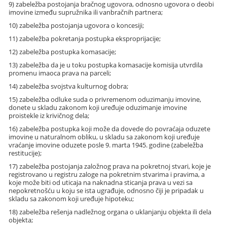
9) zabeležba postojanja bračnog ugovora, odnosno ugovora o deobi
imovine između supružnika ili vanbračnih partnera;
10) zabeležba postojanja ugovora o koncesiji;
11) zabeležba pokretanja postupka eksproprijacije;
12) zabeležba postupka komasacije;
13) zabeležba da je u toku postupka komasacije komisija utvrdila
promenu imaoca prava na parceli;
14) zabeležba svojstva kulturnog dobra;
15) zabeležba odluke suda o privremenom oduzimanju imovine,
donete u skladu zakonom koji uređuje oduzimanje imovine
proistekle iz krivičnog dela;
16) zabeležba postupka koji može da dovede do povraćaja oduzete
imovine u naturalnom obliku, u skladu sa zakonom koji uređuje
vraćanje imovine oduzete posle 9. marta 1945. godine (zabeležba
restitucije);
17) zabeležba postojanja založnog prava na pokretnoj stvari, koje je
registrovano u registru zaloge na pokretnim stvarima i pravima, a
koje može biti od uticaja na naknadna sticanja prava u vezi sa
nepokretnošću u koju se ista ugrađuje, odnosno čiji je pripadak u
skladu sa zakonom koji uređuje hipoteku;
18) zabeležba rešenja nadležnog organa o uklanjanju objekta ili dela
objekta;