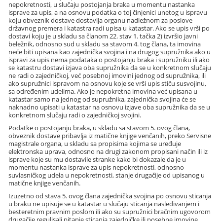
nepokretnosti, u slučaju postojanja braka u momentu nastanka
isprave za upis, a na osnovu podatka o toj činjenici unetog u ispravu
koju obveznik dostave dostavlja organu nadležnom za poslove
državnog premera i katastra radi upisa u katastar. Ako se upis vrši po
dostavi koju je u skladu sa članom 22. stav 1. tačka 2) izvršio javni
beležnik, odnosno sud u skladu sa stavom 4. tog člana, ta imovina
neće biti upisana kao zajednička svojina i na drugog supružnika ako u
ispravi za upis nema podataka o postojanju braka i supružniku ili ako
se katastru dostavi izjava oba supružnika da se u konkretnom slučaju
ne radi o zajedničkoj, već posebnoj imovini jednog od supružnika, ili
ako supružnici ispravom na osnovu koje se vrši upis stiču susvojinu,
sa određenim udelima. Ako je nepokretna imovina već upisana u
katastar samo na jednog od supružnika, zajednička svojina će se
naknadno upisati u katastar na osnovu izjave oba supružnika da se u
konkretnom slučaju radi o zajedničkoj svojini.
Podatke o postojanju braka, u skladu sa stavom 5. ovog člana,
obveznik dostave pribavlja iz matične knjige venčanih, preko Servisne
magistrale organa, u skladu sa propisima kojima se uređuje
elektronska uprava, odnosno na drugi zakonom propisani način ili iz
isprave koje su mu dostavile stranke kako bi dokazale da je u
momentu nastanka isprave za upis nepokretnosti, odnosno
suvlasničkog udela u nepokretnosti, stanje drugačije od upisanog u
matične knjige venčanih.
Izuzetno od stava 5. ovog člana zajednička svojina po osnovu sticanja
u braku ne upisuje se u katastar u slučaju sticanja nasleđivanjem i
besteretnim pravnim poslom ili ako su supružnici bračnim ugovorom
drugačije regulisali pitanje sticanja zajedničke ili posebne imovine.