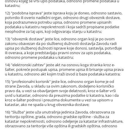
osnovu kojeg se vrši upis podataka, odnosno promene podataka u
katastru;
12) "podobna isprava" jeste isprava koju je doneo, odnosno sastavio,
potvrdio ili overio nadležni organ, odnosno drugi obveznik dostave,
koja podrazumeva potrebu upisa, odnosno promene upisanih
podataka u katastru nepokretnosti i koja sadrži propisane podatke
neophodne za taj upis, koji odgovaraju stanju u katastru;
13) "obveznik dostave" jeste lice, odnosno organ koji je po ovom
zakonu obavezan da po službenoj dužnosti dostavlja Zavodu radi
upisa po službenoj dužnosti isprave koje donosi, sastavlja, potvrđuje
ili overava, a koje predstavljaju pravni osnov za upis podataka,
odnosno promene podataka u katastru;
14) "elektronski zahtev" jeste akt na osnovu koga stranka kroz e-
šalter, pokreće postupak upisa, promene upisa ili brisanje upisa prava
u katastru, odnosno akt kojim traži izvod iz baze podataka katastra;
15) "profesionalni korisnik" jeste lice, odnosno organ kome je od
strane Zavoda, u skladu sa ovim zakonom, dodeljeno korisničko
pravo da, u vezi sa obavljanjem svoje delatnosti, kroz e-šalter vrši
uvid u katastar, odnosno da preuzima podatke iz katastra, kao i da
kroz e-šalter podnosi i preuzima dokumente u vezi sa upisom u
katastar, ako ne spada u krug obveznika dostave;
16) "Služba" jeste uža unutrašnja jedinica Zavoda, obrazovana za
teritoriju opštine, grada, odnosno gradske opštine - služba za
katastar nepokretnosti, odnosno odeljenje za katastar infrastrukture,
obrazovano za teritorije više opština ili gradskih opština, odnosno