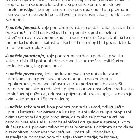
propisano da se upis u katastar vrši po sili zakona, s tim što ovo
načelo ne isključuje mogućnost da se postupak po istom pravnom
osnovu pokrene i vodi i po zahtevu stranke, osim ako je to isključeno
zakonom;
3)
načelo javnosti,
koje podrazumeva da su podaci katastra javni i da
svako može tražiti da izvrši uvid u te podatke, pod uslovima
određenim ovim zakonom, kao i da se niko ne može pozivati na to da
mu podaci upisani u katastru nisu bili ili nisu mogli biti poznati, te da
se to ne može dokazivati;
4)
načelo pouzdanja
,
koje podrazumeva da su podaci upisani u
katastru istiniti i potpuni i da savesno lice ne može snositi štetne
posledice zbog tog pouzdanja;
5)
načelo prvenstva,
koje podrazumeva da se upis u katastar i
utvrđivanje reda prvenstva prava u odnosu na konkretnu
nepokretnost, odnosno infrastrukturni i podzemni objekat vrši
prema vremenskom redosledu prijema isprave dostavljene radi upisa
po službenoj dužnosti, odnosno prijema zahteva za upis, osim ako je
ovim zakonom drukčije određeno;
6)
načelo zakonitosti,
koje podrazumeva da Zavod, odlučujući o
upisu u katastar proverava da li su ispunjeni uslovi za upis propisani
ovim zakonom i drugim propisima, osim ako se promena vrši na
osnovu presude suda, javnobeležničke i druge javne isprave, u kom
slučaju ne vrši proveru zakonitosti te promene, s obzirom na to da se
o zakonitosti promene vodi računa u postupku donošenja,
sastavljanja, odnosno potvrđivanja (solemnizacije) te isprave;