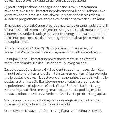
obveznik dostave, u skladu sa članom 23. ovog zakona;
2) po stupanju zakona na snagu, odnosno u roku propisanom
zakonom, ako upis u katastar nepokretnosti vrši po sili zakona i ako
je tim zakonom propisan bezuslovni upis bez donošenja rešenja, u
skladu sa programom realizacije aktivnosti na sprovođenju zakona;
3) na osnovu obrazloženog predloga nadležnog organa, kada utvrdi ili
sazna da se, s obzirom na činjenično stanje, postupak mora pokrenuti
u interesu stranke ili kada je radi zaštite javnog interesa neophodno
pokrenuti postupak u skladu sa programom realizacije aktivnosti u
postupku upisa.
Programe iz stava 1. tač. 2) i 3) ovog člana donosi Zavod, uz
saglasnost Vlade. Sastavni deo programa čini studija izvodljivosti.
Postupak upisa u katastar nepokretnosti može se pokrenuti i
zahtevom stranke, u skladu sa članom 25. ovog zakona.
Zavod obezbeđuje da se u GKIS evidentira godina, mesec, dan, čas,
minut i sekund prijema (u daljem tekstu: vreme prijema) isprave koju
mu je dostavio obveznik dostave, odnosno zahteva za upis koji mu je
dostavila stranka, a Služba istovremeno u katastru u odnosu na
nepokretnost upisuje zabeležbu iz člana 15. stav 1. tačka 1) ovog
zakona koja sadrži: vreme prijema, broj predmeta pod kojim je ta
dostava, odnosno zahtev zaveden u GKIS i vrstu predmetnog upisa.
Vreme prijema iz stava 3. ovog člana određuje se prema trenutku
prijema isprave, odnosno zahteva u Zavodu.
O dostavama iz stava 1. tačka 1) ovog člana i zahtevima iz stava 2.