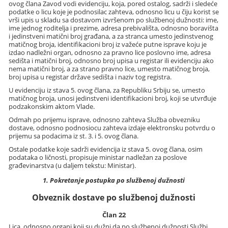
ovog člana Zavod vodi evidenciju, koja, pored ostalog, sadrži i sledeće
podatke o licu koje je podnosilac zahteva, odnosno licu u čiju korist se
vrši upis u skladu sa dostavom izvršenom po službenoj dužnosti: ime,
ime jednog roditelja i prezime, adresa prebivališta, odnosno boravišta
i jedinstveni matični broj građana, a za stranca umesto jedinstvenog
matičnog broja, identifikacioni broj iz važeće putne isprave koju je
izdao nadležni organ, odnosno za pravno lice poslovno ime, adresa
sedišta i matični broj, odnosno broj upisa u registar ili evidenciju ako
nema matični broj, a za strano pravno lice, umesto matičnog broja,
broj upisa u registar države sedišta i naziv tog registra.
U evidenciju iz stava 5. ovog člana, za Republiku Srbiju se, umesto
matičnog broja, unosi jedinstveni identifikacioni broj, koji se utvrđuje
podzakonskim aktom Vlade.
Odmah po prijemu isprave, odnosno zahteva Služba obvezniku
dostave, odnosno podnosiocu zahteva izdaje elektronsku potvrdu o
prijemu sa podacima iz st. 3. i 5. ovog člana.
Ostale podatke koje sadrži evidencija iz stava 5. ovog člana, osim
podataka o ličnosti, propisuje ministar nadležan za poslove
građevinarstva (u daljem tekstu: Ministar).
1. Pokretanje postupka po službenoj dužnosti
Obveznik dostave po službenoj dužnosti
Član 22
Lica, odnosno organi koji su dužni da po službenoj dužnosti Službi