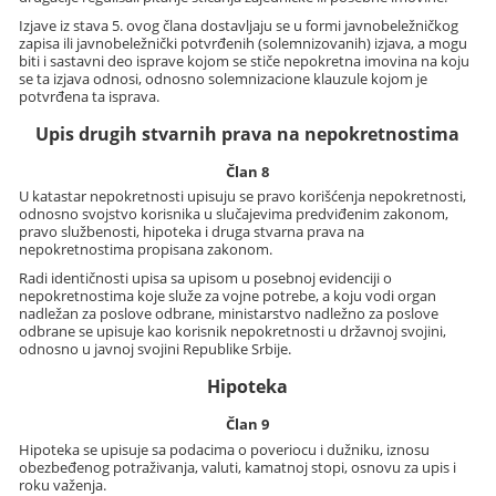
Izjave iz stava 5. ovog člana dostavljaju se u formi javnobeležničkog
zapisa ili javnobeležnički potvrđenih (solemnizovanih) izjava, a mogu
biti i sastavni deo isprave kojom se stiče nepokretna imovina na koju
se ta izjava odnosi, odnosno solemnizacione klauzule kojom je
potvrđena ta isprava.
Upis drugih stvarnih prava na nepokretnostima
Član 8
U katastar nepokretnosti upisuju se pravo korišćenja nepokretnosti,
odnosno svojstvo korisnika u slučajevima predviđenim zakonom,
pravo službenosti, hipoteka i druga stvarna prava na
nepokretnostima propisana zakonom.
Radi identičnosti upisa sa upisom u posebnoj evidenciji o
nepokretnostima koje služe za vojne potrebe, a koju vodi organ
nadležan za poslove odbrane, ministarstvo nadležno za poslove
odbrane se upisuje kao korisnik nepokretnosti u državnoj svojini,
odnosno u javnoj svojini Republike Srbije.
Hipoteka
Član 9
Hipoteka se upisuje sa podacima o poveriocu i dužniku, iznosu
obezbeđenog potraživanja, valuti, kamatnoj stopi, osnovu za upis i
roku važenja.