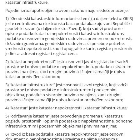
katastar infrastrukture.
Pojedini izrazi upotrebljeni u ovom zakonu imaju sledeće značenje:
1) "Geodetski katastarski informacioni sistem" (u daljem tekstu: GKIS)
jeste centralizovana elektronska baza podataka koju vodi Republički
geodetski zavod (u daljem tekstu: Zavod), koja sadrži prostorne i
opisne podatke katastra nepokretnosti i katastra infrastrukture,
podatke o osnovnim geodetskim radovima, premeru nepokretnosti,
državnim granicama, geodetskim radovima za posebne potrebe,
vrednosti nepokretnosti, kao i topografske karte, registar prostornih
jedinica, adresni registar i registar cena;
2) "katastar nepokretnosti" jeste osnovni i javni registar, koji sadrži
prostorne i opisne podatke o nepokretnostima, podatke o stvarnim
pravima na njima, kao i drugim pravima i činjenicama čiji je upis u
katastar predviđen zakonom;
3) "katastar infrastrukture" jeste osnovni i javni registar, koji sadrži
prostorne i opisne podatke o infrastrukturnim i podzemnim
objektima, podatke o stvarnim pravima na njima, kao i drugim
pravima i činjenicama čiji je upis u katastar predviđen zakonom;
4) "katastar" jeste katastar nepokretnosti i katastar infrastrukture;
5) "održavanje katastra" jeste provođenje promena u katastru u
pogledu prostornih i opisnih podataka o nepokretnostima, odnosno
infrastrukturnim i podzemnim objektima i pravima na njima;
6) "izvod iz baze podataka katastra nepokretnosti" jeste osnovni
dokument o nepokretnostima i pravima na njima upisanim u