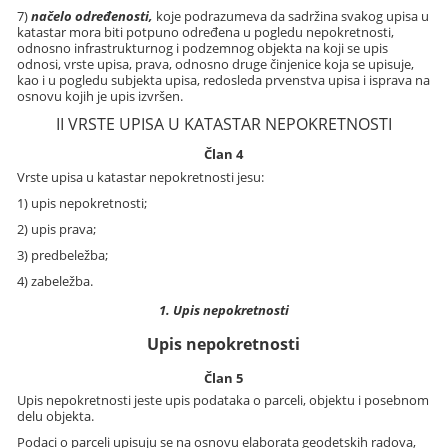
7)
načelo određenosti,
koje podrazumeva da sadržina svakog upisa u
katastar mora biti potpuno određena u pogledu nepokretnosti,
odnosno infrastrukturnog i podzemnog objekta na koji se upis
odnosi, vrste upisa, prava, odnosno druge činjenice koja se upisuje,
kao i u pogledu subjekta upisa, redosleda prvenstva upisa i isprava na
osnovu kojih je upis izvršen.
II VRSTE UPISA U KATASTAR NEPOKRETNOSTI
Član 4
Vrste upisa u katastar nepokretnosti jesu:
1) upis nepokretnosti;
2) upis prava;
3) predbeležba;
4) zabeležba.
1. Upis nepokretnosti
Upis nepokretnosti
Član 5
Upis nepokretnosti jeste upis podataka o parceli, objektu i posebnom
delu objekta.
Podaci o parceli upisuju se na osnovu elaborata geodetskih radova,