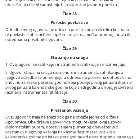
obaveštenja čije bi saopštenje bilo suprotno javnom poretku.
Član 28
Poreske povlastice
Odredbe ovog ugovora ne utiču na poreske povlastice lica kojima su
te povlastice obezbeđene opštim pravilima međunarodnog prava ili
odredbama posebnih ugovora.
Član 29
Stupanje na snagu
1. Ovaj ugovor se ratifikuje i instrumenti ratifikacije se razmenjuju.
2. Ugovor stupa na snagu razmenom instrumenata ratifikacije, a
njegove odredbe se primenjuju u odnosu na poreze na dohodak i na
imovinu za svaku poresku godinu koja počinje prvog januara ili posle
prvog januara kalendarske godine koja sledi godinu u kojoj je izvršena
razmena instrumenata ratifikacije.
Član 30
Prestanak važenja
Ovaj ugovor ostaje na snazi dok ga ne otkaže jedna od država
ugovornica. Obe države ugovornice mogu otkazati ovaj ugovor
diplomatskim putem, dostavljanjem pismenog obaveštenja o
prestanku njegovog važenja najkasnije šest meseci pre kraja
kalendarske godine po isteku pete godine od dana stupanja na snagu