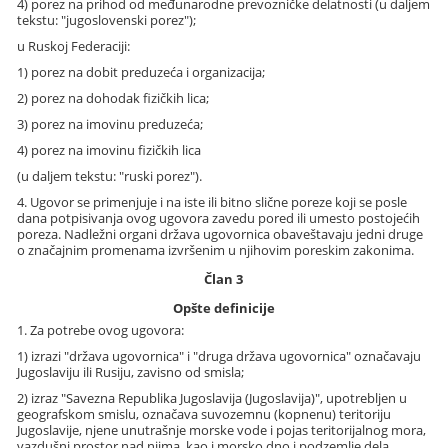
4) porez na prihod od međunarodne prevozničke delatnosti (u daljem
tekstu: "jugoslovenski porez");
u Ruskoj Federaciji:
1) porez na dobit preduzeća i organizacija;
2) porez na dohodak fizičkih lica;
3) porez na imovinu preduzeća;
4) porez na imovinu fizičkih lica
(u daljem tekstu: "ruski porez").
4. Ugovor se primenjuje i na iste ili bitno slične poreze koji se posle
dana potpisivanja ovog ugovora zavedu pored ili umesto postojećih
poreza. Nadležni organi država ugovornica obaveštavaju jedni druge
o značajnim promenama izvršenim u njihovim poreskim zakonima.
Član 3
Opšte definicije
1. Za potrebe ovog ugovora:
1) izrazi "država ugovornica" i "druga država ugovornica" označavaju
Jugoslaviju ili Rusiju, zavisno od smisla;
2) izraz "Savezna Republika Jugoslavija (Jugoslavija)", upotrebljen u
geografskom smislu, označava suvozemnu (kopnenu) teritoriju
Jugoslavije, njene unutrašnje morske vode i pojas teritorijalnog mora,
vazdušni prostor nad njima, kao i morsko dno i podzemlje dela