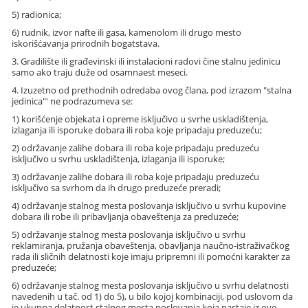
5) radionica;
6) rudnik, izvor nafte ili gasa, kamenolom ili drugo mesto
iskorišćavanja prirodnih bogatstava.
3. Gradilište ili građevinski ili instalacioni radovi čine stalnu jedinicu
samo ako traju duže od osamnaest meseci.
4. Izuzetno od prethodnih odredaba ovog člana, pod izrazom "stalna
jedinica"' ne podrazumeva se:
1) korišćenje objekata i opreme isključivo u svrhe uskladištenja,
izlaganja ili isporuke dobara ili roba koje pripadaju preduzeću;
2) održavanje zalihe dobara ili roba koje pripadaju preduzeću
isključivo u svrhu uskladištenja, izlaganja ili isporuke;
3) održavanje zalihe dobara ili roba koje pripadaju preduzeću
isključivo sa svrhom da ih drugo preduzeće preradi;
4) održavanje stalnog mesta poslovanja isključivo u svrhu kupovine
dobara ili robe ili pribavljanja obaveštenja za preduzeće;
5) održavanje stalnog mesta poslovanja isključivo u svrhu
reklamiranja, pružanja obaveštenja, obavljanja naučno-istraživačkog
rada ili sličnih delatnosti koje imaju pripremni ili pomoćni karakter za
preduzeće;
6) održavanje stalnog mesta poslovanja isključivo u svrhu delatnosti
navedenih u tač. od 1) do 5), u bilo kojoj kombinaciji, pod uslovom da
je ukupna delatnost stalnog mesta poslovanja koja nastaje iz ove