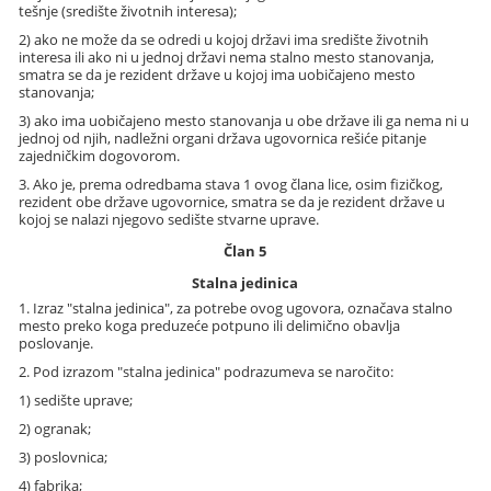
tešnje (središte životnih interesa);
2) ako ne može da se odredi u kojoj državi ima središte životnih
interesa ili ako ni u jednoj državi nema stalno mesto stanovanja,
smatra se da je rezident države u kojoj ima uobičajeno mesto
stanovanja;
3) ako ima uobičajeno mesto stanovanja u obe države ili ga nema ni u
jednoj od njih, nadležni organi država ugovornica rešiće pitanje
zajedničkim dogovorom.
3. Ako je, prema odredbama stava 1 ovog člana lice, osim fizičkog,
rezident obe države ugovornice, smatra se da je rezident države u
kojoj se nalazi njegovo sedište stvarne uprave.
Član 5
Stalna jedinica
1. Izraz "stalna jedinica", za potrebe ovog ugovora, označava stalno
mesto preko koga preduzeće potpuno ili delimično obavlja
poslovanje.
2. Pod izrazom "stalna jedinica" podrazumeva se naročito:
1) sedište uprave;
2) ogranak;
3) poslovnica;
4) fabrika;