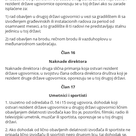
rezident države ugovornice oporezuju se u toj državi ako su zarade
isplaćene za:
1) rad obavljen u drugoj državi ugovornici u vezi sa gradilištem ili sa
izvođenjem građevinskih ili instalacionih radova za period od
osamnaest meseci, a to gradilište ili ti radovi ne predstavljaju stalnu
jedinicu u toj državi;
2) rad obavljen na brodu, rečnom brodu ili vazduhoplovu u
međunarodnom saobraćaju.
Član 16
Naknade direktora
Naknade direktora i druga slična primanja koja ostvari rezident
države ugovornice, u svojstvu člana odbora direktora društva koji je
rezident druge države ugovornice, oporezuju se u toj drugoj državi.
Član 17
Umetnici i sportisti
1. Izuzetno od odredaba čl. 14 i 15 ovog ugovora, dohodak koji
ostvari rezident države ugovornice u drugoj državi ugovornici ličnim
obavljanjem delatnosti izvođača kao što je, pozorišni, filmski, radio ili
televizijski umetnik, muzičar ili sportista, oporezuje se u toj drugoj
državi.
2. Ako dohodak od lično obavljenih delatnosti izvođača ili sportiste ne
pripada lično izvođaču ili sportisti nego drugom licu, taj dohodak se,