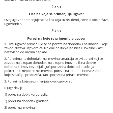
Član 1
Lica na koja se primenjuje ugovor
Ovaj ugovor primenjuje se na lica koja su rezidenti jedne ili obe države
ugovornice.
Član 2
Porezi na koje se primenjuje ugovor
1. Ovaj ugovor primenjuje se na poreze na dohodak i na imovinu koje
zavodi država ugovornica ili njene političke jedinice ili lokalne vlasti
nezavisno od načina naplate.
2. Porezima na dohodak i na imovinu smatraju se svi porezi koji se
zavode na ukupan dohodak, na ukupnu imovinu ili na delove
dohotka ili imovine, uključujući poreze na dobit od otuđenja
pokretne ili nepokretne imovine, poreze na ukupne iznose zarada
koje isplaćuju preduzeća, kao i poreze na prirast imovine.
3. Porezi na koje se primenjuje ovaj ugovor su:
u Jugoslaviji:
1) porez na dobit korporacija;
2) porez na dohodak građana;
3) porezi na imovinu;