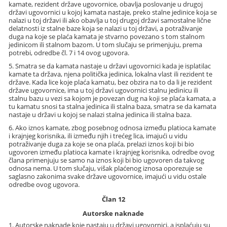
kamate, rezident države ugovornice, obavlja poslovanje u drugoj
državi ugovornici u kojoj kamata nastaje, preko stalne jedinice koja se
nalazi u toj državi ili ako obavlja u toj drugoj državi samostalne lične
delatnosti iz stalne baze koja se nalazi u toj državi, a potraživanje
duga na koje se plaća kamata je stvarno povezano s tom stalnom
jedinicom ili stalnom bazom. U tom slučaju se primenjuju, prema
potrebi, odredbe čl. 7 i 14 ovog ugovora.
5. Smatra se da kamata nastaje u državi ugovornici kada je isplatilac
kamate ta država, njena politička jedinica, lokalna vlast ili rezident te
države. Kada lice koje plaća kamatu, bez obzira na to da li je rezident
države ugovornice, ima u toj državi ugovornici stalnu jedinicu ili
stalnu bazu u vezi sa kojom je povezan dug na koji se plaća kamata, a
tu kamatu snosi ta stalna jedinica ili stalna baza, smatra se da kamata
nastaje u državi u kojoj se nalazi stalna jedinica ili stalna baza.
6. Ako iznos kamate, zbog posebnog odnosa između platioca kamate
i krajnjeg korisnika, ili između njih i trećeg lica, imajući u vidu
potraživanje duga za koje se ona plaća, prelazi iznos koji bi bio
ugovoren između platioca kamate i krajnjeg korisnika, odredbe ovog
člana primenjuju se samo na iznos koji bi bio ugovoren da takvog
odnosa nema. U tom slučaju, višak plaćenog iznosa oporezuje se
saglasno zakonima svake države ugovornice, imajući u vidu ostale
odredbe ovog ugovora.
Član 12
Autorske naknade
1. Autorske naknade koje nastaju u državi ugovornici, a isplaćuju su