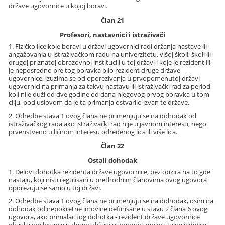
države ugovornice u kojoj boravi.
Član 21
Profesori, nastavnici i istraživači
1. Fizičko lice koje boravi u državi ugovornici radi držanja nastave ili
angažovanja u istraživačkom radu na univerzitetu, višoj školi, školi ili
drugoj priznatoj obrazovnoj instituciji u toj državi i koje je rezident ili
je neposredno pre tog boravka bilo rezident druge države
ugovornice, izuzima se od oporezivanja u prvopomenutoj državi
ugovornici na primanja za takvu nastavu ili istraživački rad za period
koji nije duži od dve godine od dana njegovog prvog boravka u tom
cilju, pod uslovom da je ta primanja ostvarilo izvan te države.
2. Odredbe stava 1 ovog člana ne primenjuju se na dohodak od
istraživačkog rada ako istraživački rad nije u javnom interesu, nego
prvenstveno u ličnom interesu određenog lica ili više lica.
Član 22
Ostali dohodak
1. Delovi dohotka rezidenta države ugovornice, bez obzira na to gde
nastaju, koji nisu regulisani u prethodnim članovima ovog ugovora
oporezuju se samo u toj državi.
2. Odredbe stava 1 ovog člana ne primenjuju se na dohodak, osim na
dohodak od nepokretne imovine definisane u stavu 2 člana 6 ovog
ugovora, ako primalac tog dohotka - rezident države ugovornice
obavlja poslovanje u drugoj državi ugovornici preko stalne jedinice