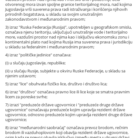
otvorenog mora izvan spoljne granice teritorijalnog mora, nad kojima
Jugoslavija vrši suverena prava radi istraživanja i korišćenja njihovih
prirodnih bogatstava, u skladu sa svojim unutrašnjim
zakonodavstvom i međunarodnim pravom;
3) izraz "Ruska Federacija (Rusija)", upotrebljen u geografskom smislu,
označava njenu teritoriju, uključujući unutrašnje vode i teritorijalno
more, vazdušni prostor nad njima kao i isključivu ekonomsku zonu i
kontinentalni plato nad kojima Rusija ima suverena prava i jurisdikciju
u skladu sa federalnim i međunarodnim pravom;
4) izraz "političke jedinice" označava:
(i) u slučaju Jugoslavije, republike;
(ii) u slučaju Rusije, subjekte u okviru Ruske Federacije, u skladu sa
njenim ustavom;
5) izraz "lice" obuhvata fizičko lice, društvo i društvo lica;
6) izraz "društvo" označava pravno lice ili lice koje se smatra pravnim
licem za poreske svrhe;
7) izrazi "preduzeće države ugovornice i "preduzeće druge države
ugovornice" označavaju preduzeće kojim upravlja rezident države
ugovornice, odnosno preduzeće kojim upravlja rezident druge države
ugovornice;
8) izraz "međunarodni saobraćaj" označava prevoz brodom, rečnim
brodom ili vazduhoplovom koji obavlja rezident države ugovornice,
osim kada se prevoz obavlja isključivo između mesta u drugoj državi