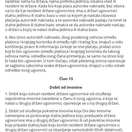
isplatilac sama ta država, njena politička jedinica, lokalna vlast ili
rezident te države. Kada lice koje plaća autorske naknade, bez obzira
na to da li je rezident države ugovornice, ima u državi ugovornici
stalnu jedinicu ili stalnu bazu u vezi sa kojom je nastala obaveza
plaćanja autorskih naknada, a te autorske naknade padaju na teret te
stalne jedinice ili stalne baze, smatra se da autorske naknade nastaju
u državi u kojoj se nalazi stalna jedinica ili stalna baza.
6. Ako iznos autorskih naknada, zbog posebnog odnosa između
platioca i krajnjeg korisnika ili između njih i trećeg lica, imajući u vidu
korišćenja, pravo ili informaciju za koje se one plaćaju, prelazi iznos
koji bi bio ugovoren između platioca i krajnjeg korisnika da takvog
odnosa nema, odredbe ovog člana primenjuju se samo na iznos koji
bi tada bio ugovoren. U tom slučaju, višak plaćenog iznosa oporezuje
se saglasno zakonima svake države ugovornice, imajući u vidu ostale
odredbe ovog ugovora.
Član 13
Dobit od imovine
1. Dobit koju ostvari rezident države ugovornice od otuđenja
nepokretne imovine navedene u članu 6 ovog ugovora, a koja se
nalazi u drugoj državi ugovornici, oporezuje se u toj drugoj državi.
2. Dobit od otuđenja pokretne imovine koja čini deo imovine
namenjene za poslovanje stalne jedinice koju preduzeće države
ugovornice ima u drugoj državi ugovornici ili od pokretne imovine
koja pripada stalnoj bazi koju koristi rezident države ugovornice u
drugoj državi ugovornici za obavljanje samostalnih ličnih delatnosti,