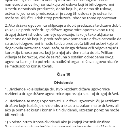
nametnuti uslovi koji se razlikuju od uslova koji bi bili dogovoreni
između nezavisnih preduzeća, dobit koju bi, da nema tih uslova,
ostvarilo jedno od preduzeća, ali je zbog tih uslova nije ostvarilo,
može se uključiti u dobit tog preduzeća i shodno tome oporezovati.
2. Ako država ugovornica uključuje u dobit preduzeća te države dobit
za koju je preduzeće druge države ugovornice oporezovano u toj
drugoj državi i shodno tome je oporezuje, i ako je tako uključena
dobit ona dobit koju bi preduzeće prvopomenute države ostvarilo da
su uslovi dogovoreni između ta dva preduzeća bili oni uslovi koje bi
dogovorila nezavisna preduzeća, ta druga država vrši odgovarajuću
korekciju iznosa poreza koji je u njoj utvrđen na tu dobit. Prilikom
vršenja te korekcije, vodiće se računa o ostalim odredbama ovog
ugovora i, ako je to potrebno, nadležni organi država ugovornica će
se međusobno konsultovati.
Član 10
Dividende
1. Dividende koje isplaćuje društvo rezident države ugovornice
rezidentu druge države ugovornice oporezuju se u toj drugoj državi.
2. Dividende se mogu oporezivati i u državi ugovornici čiji je rezident
društvo koje isplaćuje dividende, u skladu sa zakonima te države, ali
ako je primalac krajnji korisnik tih dividendi, razrezan porez ne može
biti veći od:
1) 5 odsto bruto iznosa dividendi ako je krajnji korisnik društvo
(izuzimajući partnerstvo) koje neposredno ima najmanje 25 odsto