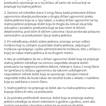
preduzeća oporezuje se u toj državi, ali samo do iznosa koji se
pripisuje toj stalnoj jedinici.
2. Zavisno od odredbe stava 3 ovog člana, kada preduzeće države
ugovornice obavlja poslovanje u drugoj državi ugovornici preko
stalne jedinice koja se u njoj nalazi, u svakoj državi ugovornici se toj
stalnoj jedinici pripisuje dobit koju bi mogla da ostvari da je bila
odvojeno i posebno preduzeće koje se bavi istim ili sličnim
delatnostima, pod istim ili sličnim uslovima i da je poslovala potpuno
samostalno sa preduzećem čija je stalna jedinica.
3. Pri određivanju dobiti stalne jedinice, priznaju se kao odbici
troškovi koji su učinjeni za potrebe stalne jedinice, uključujući
troškove upravljanja i opšte administrativne troškove, bilo u državi u
kojoj se nalazi stalna jedinica ili na drugom mestu.
4. Ako je uobičajeno da se u državi ugovornici dobit koja se pripisuje
stalnoj jedinici određuje na osnovu raspodele ukupne dobiti
preduzeća na njegove posebne delove, rešenje iz stava 2 ovog člana
ne sprečava tu državu ugovornicu da takvom uobičajenom
raspodelom odredi dobit koja se oporezuje. Usvojeni metod
raspodele treba da bude takav da rezultat bude u skladu s načelima
koja su sadržana u ovom članu.
5. Stalnoj jedinici ne pripisuje se dobit ako ta stalna jedinica samo
kupuje dobra ili robu za preduzeće.
6. Za potrebe prethodnih stavova, dobit koja se pripisuje stalnoj
jedinici određuje se istom metodom iz godine u godinu, osim ako
postoji opravdan i dovoljan razlog da se postupi drukčije.