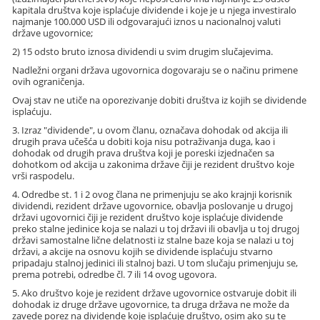
kapitala društva koje isplaćuje dividende i koje je u njega investiralo
najmanje 100.000 USD ili odgovarajući iznos u nacionalnoj valuti
države ugovornice;
2) 15 odsto bruto iznosa dividendi u svim drugim slučajevima.
Nadležni organi država ugovornica dogovaraju se o načinu primene
ovih ograničenja.
Ovaj stav ne utiče na oporezivanje dobiti društva iz kojih se dividende
isplaćuju.
3. Izraz "dividende", u ovom članu, označava dohodak od akcija ili
drugih prava učešća u dobiti koja nisu potraživanja duga, kao i
dohodak od drugih prava društva koji je poreski izjednačen sa
dohotkom od akcija u zakonima države čiji je rezident društvo koje
vrši raspodelu.
4. Odredbe st. 1 i 2 ovog člana ne primenjuju se ako krajnji korisnik
dividendi, rezident države ugovornice, obavlja poslovanje u drugoj
državi ugovornici čiji je rezident društvo koje isplaćuje dividende
preko stalne jedinice koja se nalazi u toj državi ili obavlja u toj drugoj
državi samostalne lične delatnosti iz stalne baze koja se nalazi u toj
državi, a akcije na osnovu kojih se dividende isplaćuju stvarno
pripadaju stalnoj jedinici ili stalnoj bazi. U tom slučaju primenjuju se,
prema potrebi, odredbe čl. 7 ili 14 ovog ugovora.
5. Ako društvo koje je rezident države ugovornice ostvaruje dobit ili
dohodak iz druge države ugovornice, ta druga država ne može da
zavede porez na dividende koje isplaćuje društvo, osim ako su te