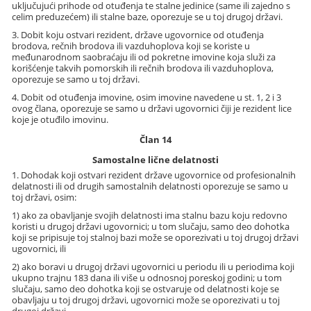
uključujući prihode od otuđenja te stalne jedinice (same ili zajedno s
celim preduzećem) ili stalne baze, oporezuje se u toj drugoj državi.
3. Dobit koju ostvari rezident, države ugovornice od otuđenja
brodova, rečnih brodova ili vazduhoplova koji se koriste u
međunarodnom saobraćaju ili od pokretne imovine koja služi za
korišćenje takvih pomorskih ili rečnih brodova ili vazduhoplova,
oporezuje se samo u toj državi.
4. Dobit od otuđenja imovine, osim imovine navedene u st. 1, 2 i 3
ovog člana, oporezuje se samo u državi ugovornici čiji je rezident lice
koje je otuđilo imovinu.
Član 14
Samostalne lične delatnosti
1. Dohodak koji ostvari rezident države ugovornice od profesionalnih
delatnosti ili od drugih samostalnih delatnosti oporezuje se samo u
toj državi, osim:
1) ako za obavljanje svojih delatnosti ima stalnu bazu koju redovno
koristi u drugoj državi ugovornici; u tom slučaju, samo deo dohotka
koji se pripisuje toj stalnoj bazi može se oporezivati u toj drugoj državi
ugovornici, ili
2) ako boravi u drugoj državi ugovornici u periodu ili u periodima koji
ukupno trajnu 183 dana ili više u odnosnoj poreskoj godini; u tom
slučaju, samo deo dohotka koji se ostvaruje od delatnosti koje se
obavljaju u toj drugoj državi, ugovornici može se oporezivati u toj