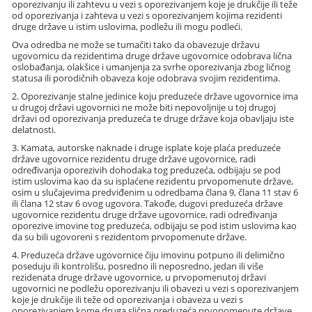
oporezivanju ili zahtevu u vezi s oporezivanjem koje je drukčije ili teže
od oporezivanja i zahteva u vezi s oporezivanjem kojima rezidenti
druge države u istim uslovima, podležu ili mogu podleći.
Ova odredba ne može se tumačiti tako da obavezuje državu
ugovornicu da rezidentima druge države ugovornice odobrava lična
oslobađanja, olakšice i umanjenja za svrhe oporezivanja zbog ličnog
statusa ili porodičnih obaveza koje odobrava svojim rezidentima.
2. Oporezivanje stalne jedinice koju preduzeće države ugovornice ima
u drugoj državi ugovornici ne može biti nepovoljnije u toj drugoj
državi od oporezivanja preduzeća te druge države koja obavljaju iste
delatnosti.
3. Kamata, autorske naknade i druge isplate koje plaća preduzeće
države ugovornice rezidentu druge države ugovornice, radi
određivanja oporezivih dohodaka tog preduzeća, odbijaju se pod
istim uslovima kao da su isplaćene rezidentu prvopomenute države,
osim u slučajevima predviđenim u odredbama člana 9, člana 11 stav 6
ili člana 12 stav 6 ovog ugovora. Takođe, dugovi preduzeća države
ugovornice rezidentu druge države ugovornice, radi određivanja
oporezive imovine tog preduzeća, odbijaju se pod istim uslovima kao
da su bili ugovoreni s rezidentom prvopomenute države.
4. Preduzeća države ugovornice čiju imovinu potpuno ili delimično
poseduju ili kontrolišu, posredno ili neposredno, jedan ili više
rezidenata druge države ugovornice, u prvopomenutoj državi
ugovornici ne podležu oporezivanju ili obavezi u vezi s oporezivanjem
koje je drukčije ili teže od oporezivanja i obaveza u vezi s
oporezivanjem kome druga slična preduzeća prvopomenute države