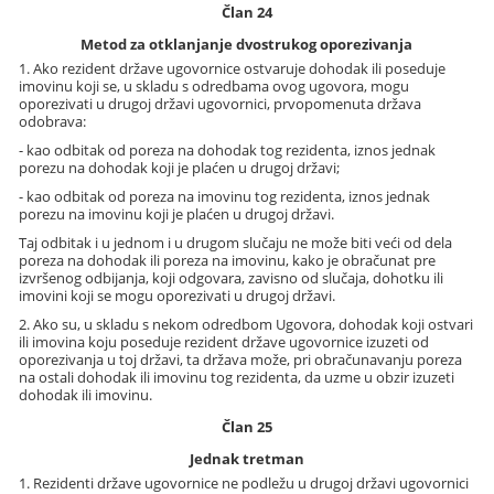
Član 24
Metod za otklanjanje dvostrukog oporezivanja
1. Ako rezident države ugovornice ostvaruje dohodak ili poseduje
imovinu koji se, u skladu s odredbama ovog ugovora, mogu
oporezivati u drugoj državi ugovornici, prvopomenuta država
odobrava:
- kao odbitak od poreza na dohodak tog rezidenta, iznos jednak
porezu na dohodak koji je plaćen u drugoj državi;
- kao odbitak od poreza na imovinu tog rezidenta, iznos jednak
porezu na imovinu koji je plaćen u drugoj državi.
Taj odbitak i u jednom i u drugom slučaju ne može biti veći od dela
poreza na dohodak ili poreza na imovinu, kako je obračunat pre
izvršenog odbijanja, koji odgovara, zavisno od slučaja, dohotku ili
imovini koji se mogu oporezivati u drugoj državi.
2. Ako su, u skladu s nekom odredbom Ugovora, dohodak koji ostvari
ili imovina koju poseduje rezident države ugovornice izuzeti od
oporezivanja u toj državi, ta država može, pri obračunavanju poreza
na ostali dohodak ili imovinu tog rezidenta, da uzme u obzir izuzeti
dohodak ili imovinu.
Član 25
Jednak tretman
1. Rezidenti države ugovornice ne podležu u drugoj državi ugovornici