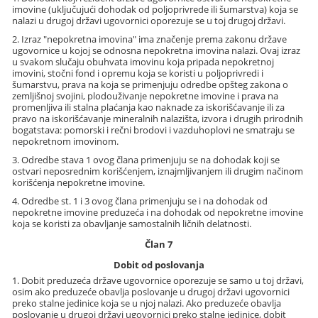
imovine (uključujući dohodak od poljoprivrede ili šumarstva) koja se
nalazi u drugoj državi ugovornici oporezuje se u toj drugoj državi.
2. Izraz "nepokretna imovina" ima značenje prema zakonu države
ugovornice u kojoj se odnosna nepokretna imovina nalazi. Ovaj izraz
u svakom slučaju obuhvata imovinu koja pripada nepokretnoj
imovini, stočni fond i opremu koja se koristi u poljoprivredi i
šumarstvu, prava na koja se primenjuju odredbe opšteg zakona o
zemljišnoj svojini, plodouživanje nepokretne imovine i prava na
promenljiva ili stalna plaćanja kao naknade za iskorišćavanje ili za
pravo na iskorišćavanje mineralnih nalazišta, izvora i drugih prirodnih
bogatstava: pomorski i rečni brodovi i vazduhoplovi ne smatraju se
nepokretnom imovinom.
3. Odredbe stava 1 ovog člana primenjuju se na dohodak koji se
ostvari neposrednim korišćenjem, iznajmljivanjem ili drugim načinom
korišćenja nepokretne imovine.
4. Odredbe st. 1 i 3 ovog člana primenjuju se i na dohodak od
nepokretne imovine preduzeća i na dohodak od nepokretne imovine
koja se koristi za obavljanje samostalnih ličnih delatnosti.
Član 7
Dobit od poslovanja
1. Dobit preduzeća države ugovornice oporezuje se samo u toj državi,
osim ako preduzeće obavlja poslovanje u drugoj državi ugovornici
preko stalne jedinice koja se u njoj nalazi. Ako preduzeće obavlja
poslovanje u drugoj državi ugovornici preko stalne jedinice, dobit