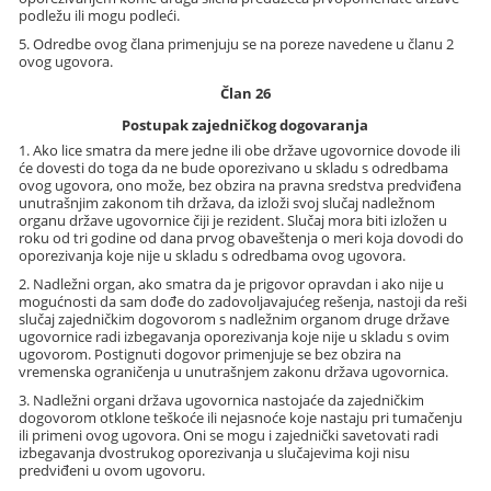
podležu ili mogu podleći.
5. Odredbe ovog člana primenjuju se na poreze navedene u članu 2
ovog ugovora.
Član 26
Postupak zajedničkog dogovaranja
1. Ako lice smatra da mere jedne ili obe države ugovornice dovode ili
će dovesti do toga da ne bude oporezivano u skladu s odredbama
ovog ugovora, ono može, bez obzira na pravna sredstva predviđena
unutrašnjim zakonom tih država, da izloži svoj slučaj nadležnom
organu države ugovornice čiji je rezident. Slučaj mora biti izložen u
roku od tri godine od dana prvog obaveštenja o meri koja dovodi do
oporezivanja koje nije u skladu s odredbama ovog ugovora.
2. Nadležni organ, ako smatra da je prigovor opravdan i ako nije u
mogućnosti da sam dođe do zadovoljavajućeg rešenja, nastoji da reši
slučaj zajedničkim dogovorom s nadležnim organom druge države
ugovornice radi izbegavanja oporezivanja koje nije u skladu s ovim
ugovorom. Postignuti dogovor primenjuje se bez obzira na
vremenska ograničenja u unutrašnjem zakonu država ugovornica.
3. Nadležni organi država ugovornica nastojaće da zajedničkim
dogovorom otklone teškoće ili nejasnoće koje nastaju pri tumačenju
ili primeni ovog ugovora. Oni se mogu i zajednički savetovati radi
izbegavanja dvostrukog oporezivanja u slučajevima koji nisu
predviđeni u ovom ugovoru.