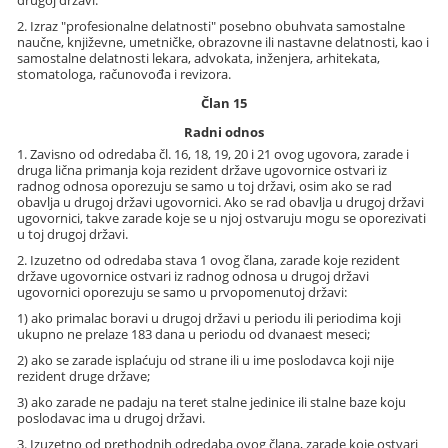
drugoj državi.
2. Izraz "profesionalne delatnosti" posebno obuhvata samostalne
naučne, književne, umetničke, obrazovne ili nastavne delatnosti, kao i
samostalne delatnosti lekara, advokata, inženjera, arhitekata,
stomatologa, računovođa i revizora.
Član 15
Radni odnos
1. Zavisno od odredaba čl. 16, 18, 19, 20 i 21 ovog ugovora, zarade i
druga lična primanja koja rezident države ugovornice ostvari iz
radnog odnosa oporezuju se samo u toj državi, osim ako se rad
obavlja u drugoj državi ugovornici. Ako se rad obavlja u drugoj državi
ugovornici, takve zarade koje se u njoj ostvaruju mogu se oporezivati
u toj drugoj državi.
2. Izuzetno od odredaba stava 1 ovog člana, zarade koje rezident
države ugovornice ostvari iz radnog odnosa u drugoj državi
ugovornici oporezuju se samo u prvopomenutoj državi:
1) ako primalac boravi u drugoj državi u periodu ili periodima koji
ukupno ne prelaze 183 dana u periodu od dvanaest meseci;
2) ako se zarade isplaćuju od strane ili u ime poslodavca koji nije
rezident druge države;
3) ako zarade ne padaju na teret stalne jedinice ili stalne baze koju
poslodavac ima u drugoj državi.
3. Izuzetno od prethodnih odredaba ovog člana, zarade koje ostvari