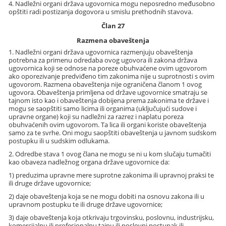
4. Nadležni organi država ugovornica mogu neposredno međusobno
opštiti radi postizanja dogovora u smislu prethodnih stavova.
Član 27
Razmena obaveštenja
1. Nadležni organi država ugovornica razmenjuju obaveštenja
potrebna za primenu odredaba ovog ugovora ili zakona država
ugovornica koji se odnose na poreze obuhvaćene ovim ugovorom
ako oporezivanje predviđeno tim zakonima nije u suprotnosti s ovim
ugovorom. Razmena obaveštenja nije ograničena članom 1 ovog
ugovora. Obaveštenja primljena od države ugovornice smatraju se
tajnom isto kao i obaveštenja dobijena prema zakonima te države i
mogu se saopštiti samo licima ili organima (uključujući sudove i
upravne organe) koji su nadležni za razrez i naplatu poreza
obuhvaćenih ovim ugovorom. Ta lica ili organi koriste obaveštenja
samo za te svrhe. Oni mogu saopštiti obaveštenja u javnom sudskom
postupku ili u sudskim odlukama.
2. Odredbe stava 1 ovog člana ne mogu se ni u kom slučaju tumačiti
kao obaveza nadležnog organa države ugovornice da:
1) preduzima upravne mere suprotne zakonima ili upravnoj praksi te
ili druge države ugovornice;
2) daje obaveštenja koja se ne mogu dobiti na osnovu zakona ili u
upravnom postupku te ili druge države ugovornice;
3) daje obaveštenja koja otkrivaju trgovinsku, poslovnu, industrijsku,
komercijalnu ili profesionalnu tajnu ili poslovni postupak ili