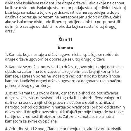
dividende isplaćene rezidentu te druge države ili ako akcije na osnovu
kojih se dividende isplaćuju stvarno pripadaju stalnoj jedinici ili stalnoj
bazi koja se nalazi u toj drugoj državi, niti da neraspodeljenu dobit
društva oporezuje porezom na neraspodeljenu dobit društva, čak i
ako se isplaćene dividende ili neraspodeljena dobit u potpunosti ili
delimično sastoje od dobiti ili dohotka koji su nastali u toj drugoj
državi.
Član 11
Kamata
1. Kamata koja nastaje u državi ugovornici, a isplaćuje se rezidentu
druge države ugovornice oporezuje se u toj drugoj državi.
2. Kamata se može oporezivati i u državi ugovornici u kojoj nastaje, u
skladu sa zakonima te države, ali ako je primalac krajnji korisnik te
kamate, razrezan porez ne može biti veći od 10 odsto bruto iznosa
kamate. Nadležni organi država ugovornica dogovaraju se o načinu
primene ovog ograničenja.
3. Izraz "kamata", u ovom članu, označava prihod od potraživanja
duga svake vrste, nezavisno od toga da li su obezbeđena zalogom i
da li se na osnovu njih stiče pravo na učešće u dobiti dužnika, a
naročito prihod od državnih hartija od vrednosti i prihod od državnih
obveznica ili drugih obveznica, uključujući premije i nagrade na takve
hartije od vrednosti ili obveznice. Zatezna kamata se ne smatra
kamatom za svrhe ovog člana.
4. Odredbe st. 1 i 2 ovog člana ne primenjuju se ako stvarni korisnik