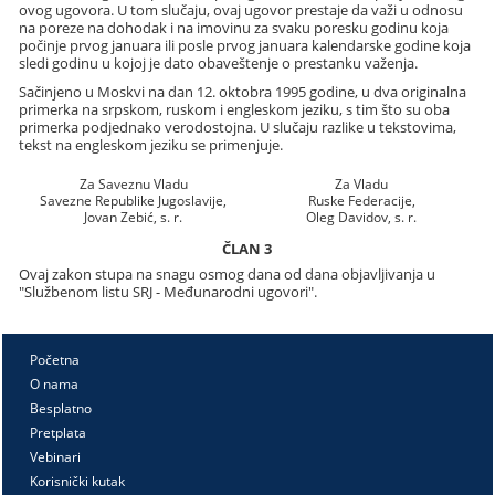
ovog ugovora. U tom slučaju, ovaj ugovor prestaje da važi u odnosu
na poreze na dohodak i na imovinu za svaku poresku godinu koja
počinje prvog januara ili posle prvog januara kalendarske godine koja
sledi godinu u kojoj je dato obaveštenje o prestanku važenja.
Sačinjeno u Moskvi na dan 12. oktobra 1995 godine, u dva originalna
primerka na srpskom, ruskom i engleskom jeziku, s tim što su oba
primerka podjednako verodostojna. U slučaju razlike u tekstovima,
tekst na engleskom jeziku se primenjuje.
Za Saveznu Vladu
Za Vladu
Savezne Republike Jugoslavije,
Ruske Federacije,
Jovan Zebić, s. r.
Oleg Davidov, s. r.
ČLAN 3
Ovaj zakon stupa na snagu osmog dana od dana objavljivanja u
"Službenom listu SRJ - Međunarodni ugovori".
Početna
O nama
Besplatno
Pretplata
Vebinari
Korisnički kutak