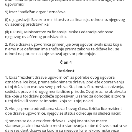
ugovornici;
9) izraz "nadležan organ" označava:
(i) u Jugoslaviji, Savezno ministarstvo za finansije, odnosno, njegovog
ovlašćenog predstavnika;
(ii) u Rusiji, Ministarstvo za finansije Ruske Federacije odnosno
njegovog ovlašćenog predstavnika.
2. Kada država ugovornica primenjuje ovaj ugovor, svaki izraz koji u
njemu nije definisan ima značenje prema zakonu te države koji se
odnosi na poreze na koje se ovaj ugovor primenjuje.
Član 4
Rezident
1. Izraz "rezident države ugovornice", za potrebe ovog ugovora,
označava lice koje, prema zakonima te države, podleže oporezivanju
u toj državi po osnovu svog prebivališta, boravišta, mesta osnivanja,
sedišta uprave ili drugog merila slične prirode. Ovaj izraz ne obuhvata
lice koje u toj državi podleže oporezivanju samo za dohodak iz izvora
u toj državi ili samo za imovinu koja se u njoj nalazi.
2. Ako je, prema odredbama stava 1 ovog člana, fizičko lice rezident
obe države ugovornice, njegov se status određuje na sledeći način:
1) smatra se da je rezident države u kojoj ima stalno mesto
stanovanja; ako ima stalno mesto stanovanja u obe države, smatra se
da je rezident države sa kojom su njegove lične i ekonomske veze