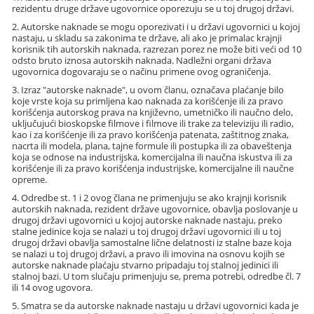
rezidentu druge države ugovornice oporezuju se u toj drugoj državi.
2. Autorske naknade se mogu oporezivati i u državi ugovornici u kojoj
nastaju, u skladu sa zakonima te države, ali ako je primalac krajnji
korisnik tih autorskih naknada, razrezan porez ne može biti veći od 10
odsto bruto iznosa autorskih naknada. Nadležni organi država
ugovornica dogovaraju se o načinu primene ovog ograničenja.
3. Izraz "autorske naknade", u ovom članu, označava plaćanje bilo
koje vrste koja su primljena kao naknada za korišćenje ili za pravo
korišćenja autorskog prava na književno, umetničko ili naučno delo,
uključujući bioskopske filmove i filmove ili trake za televiziju ili radio,
kao i za korišćenje ili za pravo korišćenja patenata, zaštitnog znaka,
nacrta ili modela, plana, tajne formule ili postupka ili za obaveštenja
koja se odnose na industrijska, komercijalna ili naučna iskustva ili za
korišćenje ili za pravo korišćenja industrijske, komercijalne ili naučne
opreme.
4. Odredbe st. 1 i 2 ovog člana ne primenjuju se ako krajnji korisnik
autorskih naknada, rezident države ugovornice, obavlja poslovanje u
drugoj državi ugovornici u kojoj autorske naknade nastaju, preko
stalne jedinice koja se nalazi u toj drugoj državi ugovornici ili u toj
drugoj državi obavlja samostalne lične delatnosti iz stalne baze koja
se nalazi u toj drugoj državi, a pravo ili imovina na osnovu kojih se
autorske naknade plaćaju stvarno pripadaju toj stalnoj jedinici ili
stalnoj bazi. U tom slučaju primenjuju se, prema potrebi, odredbe čl. 7
ili 14 ovog ugovora.
5. Smatra se da autorske naknade nastaju u državi ugovornici kada je