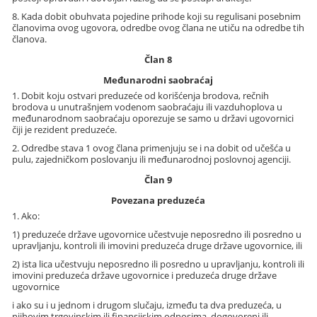
8. Kada dobit obuhvata pojedine prihode koji su regulisani posebnim
članovima ovog ugovora, odredbe ovog člana ne utiču na odredbe tih
članova.
Član 8
Međunarodni saobraćaj
1. Dobit koju ostvari preduzeće od korišćenja brodova, rečnih
brodova u unutrašnjem vodenom saobraćaju ili vazduhoplova u
međunarodnom saobraćaju oporezuje se samo u državi ugovornici
čiji je rezident preduzeće.
2. Odredbe stava 1 ovog člana primenjuju se i na dobit od učešća u
pulu, zajedničkom poslovanju ili međunarodnoj poslovnoj agenciji.
Član 9
Povezana preduzeća
1. Ako:
1) preduzeće države ugovornice učestvuje neposredno ili posredno u
upravljanju, kontroli ili imovini preduzeća druge države ugovornice, ili
2) ista lica učestvuju neposredno ili posredno u upravljanju, kontroli ili
imovini preduzeća države ugovornice i preduzeća druge države
ugovornice
i ako su i u jednom i drugom slučaju, između ta dva preduzeća, u
njihovim trgovinskim ili finansijskim odnosima, dogovoreni ili