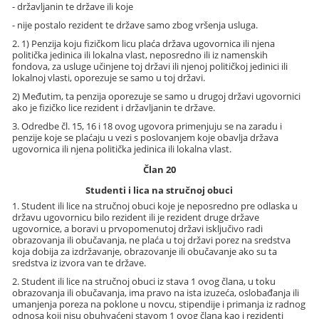
- državljanin te države ili koje
- nije postalo rezident te države samo zbog vršenja usluga.
2. 1) Penzija koju fizičkom licu plaća država ugovornica ili njena
politička jedinica ili lokalna vlast, neposredno ili iz namenskih
fondova, za usluge učinjene toj državi ili njenoj političkoj jedinici ili
lokalnoj vlasti, oporezuje se samo u toj državi.
2) Međutim, ta penzija oporezuje se samo u drugoj državi ugovornici
ako je fizičko lice rezident i državljanin te države.
3. Odredbe čl. 15, 16 i 18 ovog ugovora primenjuju se na zaradu i
penzije koje se plaćaju u vezi s poslovanjem koje obavlja država
ugovornica ili njena politička jedinica ili lokalna vlast.
Član 20
Studenti i lica na stručnoj obuci
1. Student ili lice na stručnoj obuci koje je neposredno pre odlaska u
državu ugovornicu bilo rezident ili je rezident druge države
ugovornice, a boravi u prvopomenutoj državi isključivo radi
obrazovanja ili obučavanja, ne plaća u toj državi porez na sredstva
koja dobija za izdržavanje, obrazovanje ili obučavanje ako su ta
sredstva iz izvora van te države.
2. Student ili lice na stručnoj obuci iz stava 1 ovog člana, u toku
obrazovanja ili obučavanja, ima pravo na ista izuzeća, oslobađanja ili
umanjenja poreza na poklone u novcu, stipendije i primanja iz radnog
odnosa koji nisu obuhvaćeni stavom 1 ovog člana kao i rezidenti