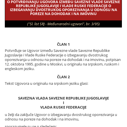
O POTVRĐIVANJU UGOVORA IZMEĐU SAVEZNE VLADE SAVEZNE
REPUBLIKE JUGOSLAVIJE I VLADE RUSKE FEDERACIJE O
IZBEGAVANJU DVOSTRUKOG OPOREZIVANJA U ODNOSU NA
POREZE NA DOHODAK I NA IMOVINU
("Sl. list SRJ - Međunarodni ugovori", br. 3/95)
ČLAN 1
Potvrđuje se Ugovor između Savezne vlade Savezne Republike
Jugoslavije i Vlade Ruske Federacije o izbegavanju dvostrukog
oporezivanja u odnosu na poreze na dohodak i na imovinu, potpisan
12. oktobra 1995. godine u Moskvi, u originalu na srpskom, ruskom i
engleskom jeziku.
ČLAN 2
Tekst Ugovora u originalu na srpskom jeziku glasi:
SAVEZNA VLADA SAVEZNE REPUBLIKE JUGOSLAVIJE
I
VLADA RUSKE FEDERACIJE
u želji da zaključe Ugovor o izbegavanju dvostrukog oporezivanja u
odnosu na poreze na dohodak i na imovinu,
sporazumele su se o sledećem: