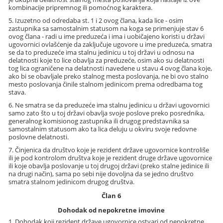
kombinacije pripremnog ili pomoćnog karaktera.
5. Izuzetno od odredaba st. 1 i 2 ovog člana, kada lice - osim
zastupnika sa samostalnim statusom na koga se primenjuje stav 6
ovog člana - radi u ime preduzeća i ima i uobičajeno koristi u državi
ugovornici ovlašćenje da zaključuje ugovore u ime preduzeća, smatra
se da to preduzeće ima stalnu jedinicu u toj državi u odnosu na
delatnosti koje to lice obavlja za preduzeće, osim ako su delatnosti
tog lica ograničene na delatnosti navedene u stavu 4 ovog člana koje,
ako bi se obavljale preko stalnog mesta poslovanja, ne bi ovo stalno
mesto poslovanja činile stalnom jedinicom prema odredbama tog
stava.
6. Ne smatra se da preduzeće ima stalnu jedinicu u državi ugovornici
samo zato što u toj državi obavlja svoje poslove preko posrednika,
generalnog komisionog zastupnika ili drugog predstavnika sa
samostalnim statusom ako ta lica deluju u okviru svoje redovne
poslovne delatnosti.
7. Činjenica da društvo koje je rezident države ugovornice kontroliše
ili je pod kontrolom društva koje je rezident druge države ugovornice
ili koje obavlja poslovanje u toj drugoj državi (preko stalne jedinice ili
na drugi način), sama po sebi nije dovoljna da se jedno društvo
smatra stalnom jedinicom drugog društva.
Član 6
Dohodak od nepokretne imovine
1. Dohodak koji rezident države ugovornice ostvari od nepokretne