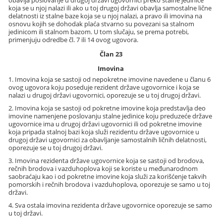
koja se u njoj nalazi ili ako u toj drugoj državi obavlja samostalne lične
delatnosti iz stalne baze koja se u njoj nalazi, a pravo ili imovina na
osnovu kojih se dohodak plaća stvarno su povezani sa stalnom
jedinicom ili stalnom bazom. U tom slučaju, se prema potrebi,
primenjuju odredbe čl. 7 ili 14 ovog ugovora.
Član 23
Imovina
1. Imovina koja se sastoji od nepokretne imovine navedene u članu 6
ovog ugovora koju poseduje rezident države ugovornice i koja se
nalazi u drugoj državi ugovornici, oporezuje se u toj drugoj državi.
2. Imovina koja se sastoji od pokretne imovine koja predstavlja deo
imovine namenjene poslovanju stalne jedinice koju preduzeće države
ugovornice ima u drugoj državi ugovornici ili od pokretne imovine
koja pripada stalnoj bazi koja služi rezidentu države ugovornice u
drugoj državi ugovornici za obavljanje samostalnih ličnih delatnosti,
oporezuje se u toj drugoj državi.
3. Imovina rezidenta države ugovornice koja se sastoji od brodova,
rečnih brodova i vazduhoplova koji se koriste u međunarodnom
saobraćaju kao i od pokretne imovine koja služi za korišćenje takvih
pomorskih i rečnih brodova i vazduhoplova, oporezuje se samo u toj
državi.
4. Sva ostala imovina rezidenta države ugovornice oporezuje se samo
u toj državi.