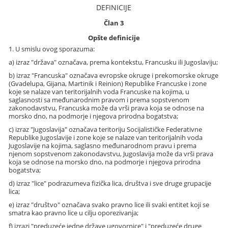
DEFINICIJE
Član 3
Opšte definicije
1. U smislu ovog sporazuma:
a) izraz "država" označava, prema kontekstu, Francusku ili Jugoslaviju;
b) izraz "Francuska" označava evropske okruge i prekomorske okruge
(Gvadelupa, Gijana, Martinik i Reinion) Republike Francuske i zone
koje se nalaze van teritorijalnih voda Francuske na kojima, u
saglasnosti sa međunarodnim pravom i prema sopstvenom
zakonodavstvu, Francuska može da vrši prava koja se odnose na
morsko dno, na podmorje i njegova prirodna bogatstva;
c) izraz "Jugoslavija" označava teritoriju Socijalističke Federativne
Republike Jugoslavije i zone koje se nalaze van teritorijalnih voda
Jugoslavije na kojima, saglasno međunarodnom pravu i prema
njenom sopstvenom zakonodavstvu, Jugoslavija može da vrši prava
koja se odnose na morsko dno, na podmorje i njegova prirodna
bogatstva;
d) izraz "lice" podrazumeva fizička lica, društva i sve druge grupacije
lica;
e) izraz "društvo" označava svako pravno lice ili svaki entitet koji se
smatra kao pravno lice u cilju oporezivanja;
f) izrazi "preduzeće jedne države ugovornice" i "preduzeće druge