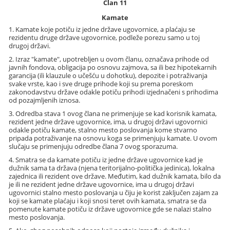
Član 11
Kamate
1. Kamate koje potiču iz jedne države ugovornice, a plaćaju se
rezidentu druge države ugovornice, podleže porezu samo u toj
drugoj državi.
2. Izraz "kamate", upotrebljen u ovom članu, označava prihode od
javnih fondova, obligacija po osnovu zajmova, sa ili bez hipotekarnih
garancija (ili klauzule o učešću u dohotku), depozite i potraživanja
svake vrste, kao i sve druge prihode koji su prema poreskom
zakonodavstvu države odakle potiču prihodi izjednačeni s prihodima
od pozajmljenih iznosa.
3. Odredba stava 1 ovog člana ne primenjuje se kad korisnik kamata,
rezident jedne države ugovornice, ima, u drugoj državi ugovornici
odakle potiču kamate, stalno mesto poslovanja kome stvarno
pripada potraživanje na osnovu koga se primenjuju kamate. U ovom
slučaju se primenjuju odredbe člana 7 ovog sporazuma.
4. Smatra se da kamate potiču iz jedne države ugovornice kad je
dužnik sama ta država (njena teritorijalno-politička jedinica), lokalna
zajednica ili rezident ove države. Međutim, kad dužnik kamata, bilo da
je ili ne rezident jedne države ugovornice, ima u drugoj državi
ugovornici stalno mesto poslovanja u čiju je korist zaključen zajam za
koji se kamate plaćaju i koji snosi teret ovih kamata, smatra se da
pomenute kamate potiču iz države ugovornice gde se nalazi stalno
mesto poslovanja.