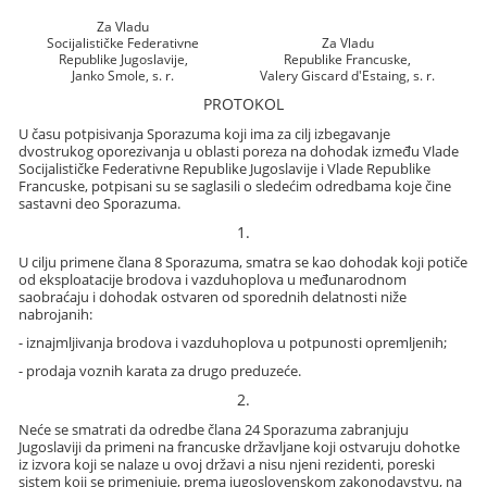
Za Vladu
Socijalističke Federativne
Za Vladu
Republike Jugoslavije,
Republike Francuske,
Janko Smole, s. r.
Valery Giscard d'Estaing, s. r.
PROTOKOL
U času potpisivanja Sporazuma koji ima za cilj izbegavanje
dvostrukog oporezivanja u oblasti poreza na dohodak između Vlade
Socijalističke Federativne Republike Jugoslavije i Vlade Republike
Francuske, potpisani su se saglasili o sledećim odredbama koje čine
sastavni deo Sporazuma.
1.
U cilju primene člana 8 Sporazuma, smatra se kao dohodak koji potiče
od eksploatacije brodova i vazduhoplova u međunarodnom
saobraćaju i dohodak ostvaren od sporednih delatnosti niže
nabrojanih:
- iznajmljivanja brodova i vazduhoplova u potpunosti opremljenih;
- prodaja voznih karata za drugo preduzeće.
2.
Neće se smatrati da odredbe člana 24 Sporazuma zabranjuju
Jugoslaviji da primeni na francuske državljane koji ostvaruju dohotke
iz izvora koji se nalaze u ovoj državi a nisu njeni rezidenti, poreski
sistem koji se primenjuje, prema jugoslovenskom zakonodavstvu, na