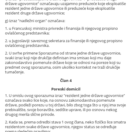
države ugovornice" označavaju uzajamno preduzeće koje eksploatiše
rezident jedne države ugovornice ili preduzeće koje eksploatiše
rezident druge države ugovornice;
g) izraz "nadležni organ" označava:
1. u Francuskoj: ministra privrede i finansija ili njegovog propisno
ovlašćenog predstavnika;
2. u Jugoslaviji: saveznog sekretara za finansije ili njegovog propisno
ovlašćenog predstavnika.
2. U svrhe primene Sporazuma od strane jedne države ugovornice,
svaki izraz koji nije drukčije definisan ima smisao koji mu daje
zakonodavstvo pomenute države koje se odnosi na poreze koji su
predmet ovog sporazuma, osim ukoliko kontekst ne traži drukčije
tumačenje.
Član 4
Poreski domicil
1. U smislu ovog sporazuma izraz "rezident jedne države ugovornice"
označava svako lice koje, na osnovu zakonodavstva pomenute
države, podleži porezu u toj državi, bilo zbog toga što u njoj ima svoje
prebivalište, svoje boravište, sedište uprave, ili po osnovu nekog
drugog merila slične prirode.
2. Kada se, prema odredbi stava 1 ovog člana, neko fizičko lice smatra
rezidentom svake države ugovornice, njegov status se određuje
prema sledećim pravilima: