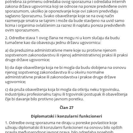
potrebna za primenu odredaba ovog sporazuma i odredaba internih
zakona država ugovornica koji se odnose na poreze predviđene ovim
sporazumom, ukoliko je oporezivanje koje ovi zakoni predviđaju
saglasno Sporazumu. Svako obaveštenje koje se na ovaj način
razmenjuje smatra se tajnim i može da bude stavljeno na uvid samo
licima i organima ovlašćenim za razrez ili naplatu poreza predviđenih
ovim sporazumom.
2. Odredbe stava 1 ovog člana ne mogu ni u kom slučaju da budu
tumačene kao da obavezuju jednu državu ugovornicu:
a) da preduzima administrativne mere koje su protivne njenom
sopstvenom zakonodavstvu ili njenoj administrativnoj praksi ili praksi
druge države ugovornice;
b) da daje obaveštenja koja ne bi mogla da budu dobijena na osnovu
njenog sopstvenog zakonodavstva ili u okviru normalne
administrativne prakse ili zakonodavstva i prakse druge države
ugovornice;
c) da pruža obaveštenja koja bi mogla da otkriju neku trgovinsku,
industrijsku profesionalnu tajnu ili trgovinski postupak ili obaveštenja
čije bi davanje bilo protivno javnom poretku.
Član 27
Diplomatski i konzularni funkcioneri
1. Odredbe ovog sporazuma ne diraju u poreske povlastice koje
uživaju diplomatski ili konzularni funkcioneri na osnovu bilo opštih
pravila međunarodnog javnog prava, bilo odredaba posebnih