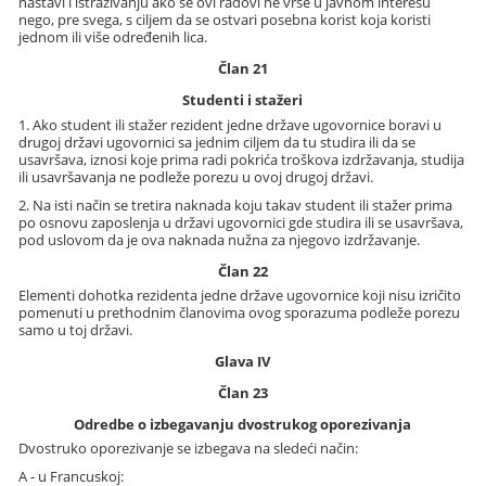
nastavi i istraživanju ako se ovi radovi ne vrše u javnom interesu
nego, pre svega, s ciljem da se ostvari posebna korist koja koristi
jednom ili više određenih lica.
Član 21
Studenti i stažeri
1. Ako student ili stažer rezident jedne države ugovornice boravi u
drugoj državi ugovornici sa jednim ciljem da tu studira ili da se
usavršava, iznosi koje prima radi pokrića troškova izdržavanja, studija
ili usavršavanja ne podleže porezu u ovoj drugoj državi.
2. Na isti način se tretira naknada koju takav student ili stažer prima
po osnovu zaposlenja u državi ugovornici gde studira ili se usavršava,
pod uslovom da je ova naknada nužna za njegovo izdržavanje.
Član 22
Elementi dohotka rezidenta jedne države ugovornice koji nisu izričito
pomenuti u prethodnim članovima ovog sporazuma podleže porezu
samo u toj državi.
Glava IV
Član 23
Odredbe o izbegavanju dvostrukog oporezivanja
Dvostruko oporezivanje se izbegava na sledeći način:
A - u Francuskoj: