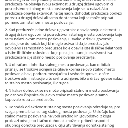
preduzeće ne obavlja svoju aktivnost u drugoj državi ugovornici
posredstvom stalnog mesta poslovanja koje se tu nalazi. Ako
preduzeće obavlja aktivnost na taj način, dohodak preduzeća podleži
porezu u drugoj državi ali samo do stepena koji se može pripisati
pomenutom stalnom mestu poslovanja.
2. Kad preduzeće jedne države ugovornice obavlja svoju delatnost u
drugoj državi ugovornici posredstvom stalnog mesta poslovanja koje
se tu nalazi, ovom mestu poslovanja, u svakoj državi ugovornici,
pripisuje se dohodak koji bi moglo ostvariti da je predstavljalo
odvojeno i samostalno preduzeće koje obavlja iste ili slične delatnosti
u istim ili sličnim uslovima i koje posluje u punoj nezavisnosti sa
preduzećem čije stalno mesto poslovanja predstavlja.
3. U obračunu dohotka stalnog mesta poslovanja, kao odbitak
priznaju se troškovi učinjeni za ciljeve kojima se ovo stalno mesto
poslovanja bavi, podrazumevajući tu i rashode uprave i opšte
troškove administracije u tu svrhu učinjene, bilo u državi gde se nalazi
to stalno mesto poslovanja, ili drugde.
4. Nikakav dohodak se ne može pripisati stalnom mestu poslovanja
po osnovu činjenice da je ovo stalno mesto poslovanja samo
kupovalo robu za preduzeće.
5. Dohodak od aktivnosti stalnog mesta poslovanja određuje se, pre
svega, prema bilansu tog stalnog mesta poslovanja. U slučaju kad
stalno mesto poslovanja ne vodi uredno knjigovodstvo iz koga
proizlazi odvojeno i tačno dohodak, može se pribeći raspodeli
ukupnog dohotka preduzeća u cilju utvrđivanja dohotka stalnog