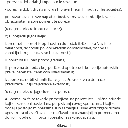
- porez na dohodak (l'impot sur le revenu);
- porez na dobit društva i drugih pravnih lica (l'impôt sur les sociétés);
podrazumevajući sve naplate obustavom, sve akontacije i avanse
obračunate na gore pomenute poreze;
(u daljem tekstu: francuski porez);
b) u pogledu Jugoslavije:
i. predmetni porezi i doprinosi na dohodak fizičkih lica (zavisne
delatnosti, dohodak poljoprivrednih domaćinstava, dohodak
zanatlija i drugih nezavisnih delatnosti);
ii. porez na ukupan prihod građana;
iii. porez na dohodak koji potiče od upotrebe ili koncesije autorskih
prava, patenata i tehničkih usavršavanja;
iv. porez na dobit stranih lica koja ulažu sredstva u domaće
preduzeće u cilju zajedničke aktivnosti;
(u daljem tekstu: jugoslovenski porez).
4. Sporazum će se takođe primenjivati na poreze iste ili slične prirode
koji su zavedeni posle dana potpisivanja ovog sporazuma i koji se
dodaju postojećim porezima ili ih zamenjuju. Nadležni organi država
ugovornica obaveštavaju se međusobno o značajnijim promenama
do kojih dođe u njihovom poreskom zakonodavstvu.
Glava II