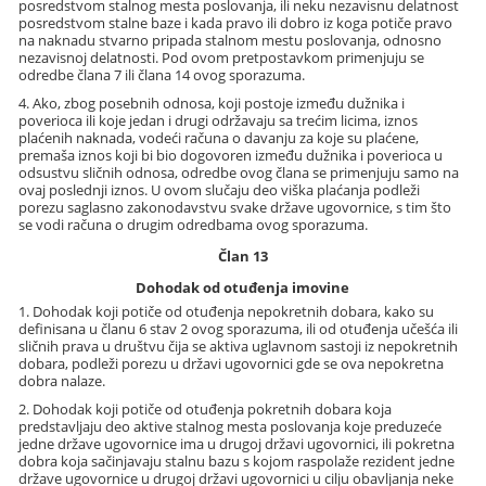
posredstvom stalnog mesta poslovanja, ili neku nezavisnu delatnost
posredstvom stalne baze i kada pravo ili dobro iz koga potiče pravo
na naknadu stvarno pripada stalnom mestu poslovanja, odnosno
nezavisnoj delatnosti. Pod ovom pretpostavkom primenjuju se
odredbe člana 7 ili člana 14 ovog sporazuma.
4. Ako, zbog posebnih odnosa, koji postoje između dužnika i
poverioca ili koje jedan i drugi održavaju sa trećim licima, iznos
plaćenih naknada, vodeći računa o davanju za koje su plaćene,
premaša iznos koji bi bio dogovoren između dužnika i poverioca u
odsustvu sličnih odnosa, odredbe ovog člana se primenjuju samo na
ovaj poslednji iznos. U ovom slučaju deo viška plaćanja podleži
porezu saglasno zakonodavstvu svake države ugovornice, s tim što
se vodi računa o drugim odredbama ovog sporazuma.
Član 13
Dohodak od otuđenja imovine
1. Dohodak koji potiče od otuđenja nepokretnih dobara, kako su
definisana u članu 6 stav 2 ovog sporazuma, ili od otuđenja učešća ili
sličnih prava u društvu čija se aktiva uglavnom sastoji iz nepokretnih
dobara, podleži porezu u državi ugovornici gde se ova nepokretna
dobra nalaze.
2. Dohodak koji potiče od otuđenja pokretnih dobara koja
predstavljaju deo aktive stalnog mesta poslovanja koje preduzeće
jedne države ugovornice ima u drugoj državi ugovornici, ili pokretna
dobra koja sačinjavaju stalnu bazu s kojom raspolaže rezident jedne
države ugovornice u drugoj državi ugovornici u cilju obavljanja neke