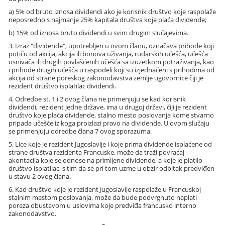
a) 5% od bruto iznosa dividendi ako je korisnik društvo koje raspolaže
neposredno s najmanje 25% kapitala društva koje plaća dividende;
b) 15% od iznosa bruto dividendi u svim drugim slučajevima.
3. Izraz "dividende", upotrebljen u ovom članu, označava prihode koji
potiču od akcija, akcija ili bonova uživanja, rudarskih učešća, učešća
osnivača ili drugih povlašćenih učešća sa izuzetkom potraživanja, kao
i prihode drugih učešća u raspodeli koji su izjednačeni s prihodima od
akcija od strane poreskog zakonodavstva zemlje ugovornice čiji je
rezident društvo isplatilac dividendi.
4. Odredbe st. 1 i 2 ovog člana ne primenjuju se kad korisnik
dividendi, rezident jedne države, ima u drugoj državi, čiji je rezident
društvo koje plaća dividende, stalno mesto poslovanja kome stvarno
pripada učešće iz koga proizlazi pravo na dividende. U ovom slučaju
se primenjuju odredbe člana 7 ovog sporazuma.
5. Lice koje je rezident Jugoslavije i koje prima dividende isplaćene od
strane društva rezidenta Francuske, može da traži povraćaj
akontacija koje se odnose na primljene dividende, a koje je platilo
društvo isplatilac, s tim da se pri tom uzme u obzir odbitak predviđen
u stavu 2 ovog člana.
6. Kad društvo koje je rezident Jugoslavije raspolaže u Francuskoj
stalnim mestom poslovanja, može da bude podvrgnuto naplati
poreza obustavom u uslovima koje predviđa francusko interno
zakonodavstvo.