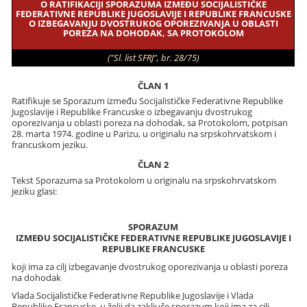
O RATIFIKACIJI SPORAZUMA IZMEĐU SOCIJALISTIČKE
FEDERATIVNE REPUBLIKE JUGOSLAVIJE I REPUBLIKE FRANCUSKE
O IZBEGAVANJU DVOSTRUKOG OPOREZIVANJA U OBLASTI
POREZA NA DOHODAK, SA PROTOKOLOM
("Sl. list SFRJ", br. 28/75)
ČLAN 1
Ratifikuje se Sporazum između Socijalističke Federativne Republike
Jugoslavije i Republike Francuske o izbegavanju dvostrukog
oporezivanja u oblasti poreza na dohodak, sa Protokolom, potpisan
28. marta 1974. godine u Parizu, u originalu na srpskohrvatskom i
francuskom jeziku.
ČLAN 2
Tekst Sporazuma sa Protokolom u originalu na srpskohrvatskom
jeziku glasi:
SPORAZUM
IZMEĐU SOCIJALISTIČKE FEDERATIVNE REPUBLIKE JUGOSLAVIJE I
REPUBLIKE FRANCUSKE
koji ima za cilj izbegavanje dvostrukog oporezivanja u oblasti poreza
na dohodak
Vlada Socijalističke Federativne Republike Jugoslavije i Vlada
Republike Francuske, u želji da zaključe sporazum koji ima za cilj