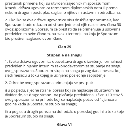
prestanak primene, koji su utvrđeni zajedničkim sporazumom
između država ugovornica razmenom diplomatskih nota ili prema
nekom drugom postupku, saglasno njihovim ustavnim odredbama.
2. Ukoliko se dve države ugovornice nisu drukčije sporazumele, kad
Sporazum bude otkazan od strane jedne od njih na osnovu člana 30
ovog sporazuma, Sporazum će prestati da se primenjuje u uslovima
predviđenim ovim članom, na svaku teritoriju na koju je Sporazum
bio proširen saglasno ovom članu.
Član 29
Stupanje na snagu
1. Svaka država ugovornica obaveštava drugu o izvršenju formalnosti
predviđenih njenim internim zakonodavstvom za stupanje na snagu
ovog sporazuma. Sporazum stupa na snagu prvog dana meseca koji
sledi mesecu u toku kojeg je učinjeno poslednje saopštenje.
2. Odredbe ovog sporazuma primenjuju se prvi put:
i) u pogledu, s jedne strane, poreza koji se naplaćuje obustavom na
dividende, a s druge strane - na plaćanja predviđena u članu 10 stav 5
ovog sporazuma na prihode koji se naplaćuju počev od 1. januara
godine kada je Sporazum stupio na snagu;
ii) u pogledu drugih poreza na dohodak, u poreskoj godini u toku koje
je Sporazum stupio na snagu.
Glava VI