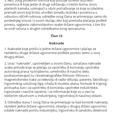
5. Ako, zbog posebnih odnosa koji postoje između dužnika i
poverioca ili koje jedan ili drugi održavaju s trećim licima, iznos
plaćenih kamata, uzimajući u obzir potraživanje za koje su plaćene,
premaši iznos koji bi bio utvrđen između dužnika i poverioca u
odsustvu sličnih odnosa, odredbe ovog člana se primenjuju samo do
poslednjeg iznosa. U ovom slučaju deo koji premaša plaćanja podleži
porezu, saglasno zakonodavstvu svake države ugovornice, s tim što
se vodi računa o drugim odredbama ovog sporazuma.
Član 12
Naknade
1. Naknade koje potiču iz jedne države ugovornice i plaćaju se
rezidentu druge države ugovornice podleže porezu samo u ovoj
drugoj državi.
2. Izraz "naknade", upotrebljen u ovom članu, označava naknade
svake prirode koje se plaćaju za upotrebu ili koncesiju upotrebe
autorskog prava na književno, umetničko ili naučno delo,
podrazumevajući tu i kinematografske filmove i filmove i
magnetofonske trake za televiziju ili radio-difuziju, patente, fabričkog i
trgovinskog uslužnog žiga, crteža ili modela, plana, formule ili trajnog
postupka, kao i za upotrebu ili koncesiju upotrebe industrijske,
trgovinske i naučne opreme, i za informacije koje su u vezi sa
stečenim iskustvom u industrijskoj, trgovinskoj ili naučnoj oblasti.
3. Odredba stava 1 ovog člana ne primenjuje se kad korisnik naknada,
rezident jedne države ugovornice, obavlja u drugoj državi ugovornici
odakle naknade potiču industrijsku, trgovinsku ili zanatsku delatnost