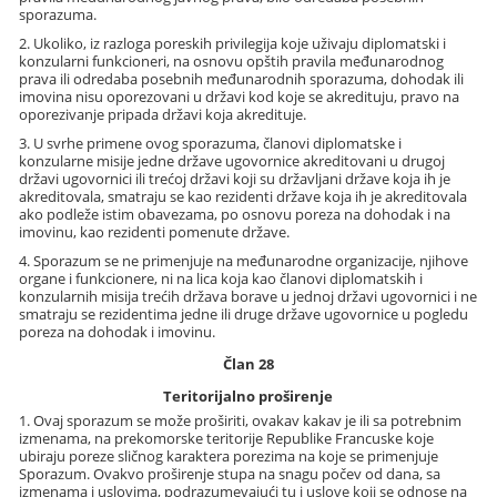
sporazuma.
2. Ukoliko, iz razloga poreskih privilegija koje uživaju diplomatski i
konzularni funkcioneri, na osnovu opštih pravila međunarodnog
prava ili odredaba posebnih međunarodnih sporazuma, dohodak ili
imovina nisu oporezovani u državi kod koje se akredituju, pravo na
oporezivanje pripada državi koja akredituje.
3. U svrhe primene ovog sporazuma, članovi diplomatske i
konzularne misije jedne države ugovornice akreditovani u drugoj
državi ugovornici ili trećoj državi koji su državljani države koja ih je
akreditovala, smatraju se kao rezidenti države koja ih je akreditovala
ako podleže istim obavezama, po osnovu poreza na dohodak i na
imovinu, kao rezidenti pomenute države.
4. Sporazum se ne primenjuje na međunarodne organizacije, njihove
organe i funkcionere, ni na lica koja kao članovi diplomatskih i
konzularnih misija trećih država borave u jednoj državi ugovornici i ne
smatraju se rezidentima jedne ili druge države ugovornice u pogledu
poreza na dohodak i imovinu.
Član 28
Teritorijalno proširenje
1. Ovaj sporazum se može proširiti, ovakav kakav je ili sa potrebnim
izmenama, na prekomorske teritorije Republike Francuske koje
ubiraju poreze sličnog karaktera porezima na koje se primenjuje
Sporazum. Ovakvo proširenje stupa na snagu počev od dana, sa
izmenama i uslovima, podrazumevajući tu i uslove koji se odnose na