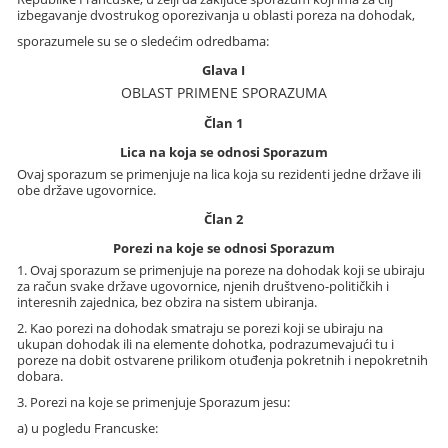
izbegavanje dvostrukog oporezivanja u oblasti poreza na dohodak,
sporazumele su se o sledećim odredbama:
Glava I
OBLAST PRIMENE SPORAZUMA
Član 1
Lica na koja se odnosi Sporazum
Ovaj sporazum se primenjuje na lica koja su rezidenti jedne države ili
obe države ugovornice.
Član 2
Porezi na koje se odnosi Sporazum
1. Ovaj sporazum se primenjuje na poreze na dohodak koji se ubiraju
za račun svake države ugovornice, njenih društveno-političkih i
interesnih zajednica, bez obzira na sistem ubiranja.
2. Kao porezi na dohodak smatraju se porezi koji se ubiraju na
ukupan dohodak ili na elemente dohotka, podrazumevajući tu i
poreze na dobit ostvarene prilikom otuđenja pokretnih i nepokretnih
dobara.
3. Porezi na koje se primenjuje Sporazum jesu:
a) u pogledu Francuske: