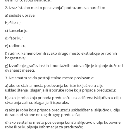
delimično, svoju delatnost.
2. Izraz "stalno mesto poslovanja" podrazumeva naročito:
a) sedište uprave;
b) filijalu;
c) kancelariju;
d) fabriku;
e) radionicu;
f) rudnik, kamenolom ili svako drugo mesto ekstrakcije prirodnih
bogatstava;
g) izvođenje građevinskih i montažnih radova čije je trajanje duže od
dvanaest meseci.
3. Ne smatra se da postoji stalno mesto poslovanja:
a) ako se stalna mesta poslovanja koriste isključivo u cilju
uskladištenja, izlaganja ili isporuke robe koja pripada preduzeću;
b) ako je roba koja pripada preduzeću uskladištena isključivo u cilju
stvaranja zaliha, izlaganja ili isporuke;
c) ako je roba koja pripada preduzeću uskladištena isključivo u cilju
dorade od strane nekog drugog preduzeća;
d) ako se stalno mesto poslovanja koristi isključivo u cilju kupovine
robe ili prikupljanja informacija za preduzeće;