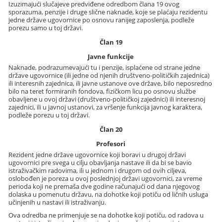
Izuzimajući slučajeve predviđene odredbom člana 19 ovog
sporazuma, penzije i druge slične naknade, koje se plaćaju rezidentu
jedne države ugovornice po osnovu ranijeg zaposlenja, podleže
porezu samo u toj državi.
Član 19
Javne funkcije
Naknade, podrazumevajući tu i penzije, isplaćene od strane jedne
države ugovornice (ili jedne od njenih društveno-političkih zajednica)
ili interesnih zajednica, ili javne ustanove ove države, bilo neposredno
bilo na teret formiranih fondova, fizičkom licu po osnovu službe
obavljene u ovoj državi (društveno-političkoj zajednici) ili interesnoj
zajednici, ili u javnoj ustanovi, za vršenje funkcija javnog karaktera,
podleže porezu u toj državi.
Član 20
Profesori
Rezident jedne države ugovornice koji boravi u drugoj državi
ugovornici pre svega u cilju obavljanja nastave ili da bi se bavio
istraživačkim radovima, ili u jednom i drugom od ovih ciljeva,
oslobođen je poreza u ovoj poslednjoj državi ugovornici, za vreme
perioda koji ne premaša dve godine računajući od dana njegovog
dolaska u pomenutu državu, na dohotke koji potiču od ličnih usluga
učinjenih u nastavi ili istraživanju.
Ova odredba ne primenjuje se na dohotke koji potiču, od radova u