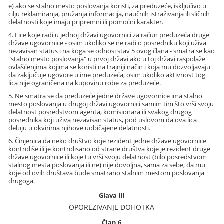
e) ako se stalno mesto poslovanja koristi, za preduzeće, isključivo u
cilju reklamiranja, pružanja informacija, naučnih istraživanja ili sličnih
delatnosti koje imaju pripremni ili pomoćni karakter.
4. Lice koje radi u jednoj državi ugovornici za račun preduzeća druge
države ugovornice - osim ukoliko se ne radi o posredniku koji uživa
nezavisan status i na koga se odnosi stav 5 ovog člana - smatra se kao
"stalno mesto poslovanja" u prvoj državi ako u toj državi raspolaže
ovlašćenjima kojima se koristi na trajniji način i koja mu dozvoljavaju
da zaključuje ugovore u ime preduzeća, osim ukoliko aktivnost tog
lica nije ograničena na kupovinu robe za preduzeće.
5. Ne smatra se da preduzeće jedne države ugovornice ima stalno
mesto poslovanja u drugoj državi ugovornici samim tim što vrši svoju
delatnost posredstvom agenta, komisionara ili svakog drugog
posrednika koji uživa nezavisan status, pod uslovom da ova lica
deluju u okvirima njihove uobičajene delatnosti.
6. Činjenica da neko društvo koje rezident jedne države ugovornice
kontroliše ili je kontrolisano od strane društva koje je rezident druge
države ugovornice ili koje tu vrši svoju delatnost (bilo posredstvom
stalnog mesta poslovanja ili ne) nije dovoljna, sama za sebe, da mu
koje od ovih društava bude smatrano stalnim mestom poslovanja
drugoga.
Glava III
OPOREZIVANJE DOHOTKA
Član 6