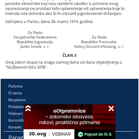
poreske obveznike koji nisu rezidenti ukoliko iz primene ovog
oporezivanja ne proizlazi teže opterećenje od opterećenja koje bi
tretiralo iste dohotke ako bi ih ostvarili jugoslovenski državljani.
Sačinjeno u Parizu, dana 28. marta 1974. godine.
Za Vladu
Socijalističke Federativne
Za Vladu
Republike Jugoslavije,
Republike Francuske,
Janko Smole, s. r.
Valery Giscard d'Estaing, s. r.
ČLAN 3
Ovaj zakon stupa na snagu osmog dana od dana objavljivanja u
"Službenom listu SFRJ".
Početna
O nama
Besplatno
Pretplata
Vebinari
Korisnički kutak
Kontakt
Paragraf Lex d.o.o.