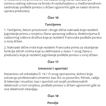
osnovu radnog odnosa na brodu ili vazduhoplovu u međunarodnom
saobraćaju podleže porezu u državi ugovornici gde se nalazi stvarna
uprava preduzeća.
Član 16
Tantijeme
1. Tantijeme, žetoni prisutnosti i druge slične naknade koje rezident
Jugoslavije prima u svojstvu člana upravnog odbora, direktorijuma ili
nadzornog odbora društva koje je rezident Francuske podleže porezu
u ovoj državi.
2. Naknade slične vrste koje rezident Francuske prima za obavljanje
funkcija sličnih onima koje su definisane u stavu 1 ovog člana u
preduzeću koje je rezident Jugoslavije podleže porezu u ovoj državi.
Član 17
Umetnici i sportisti
Nezavisno od odredaba čl. 14 i 15 ovog sporazuma, dohoci koje
ostvaruju profesionalni umetnici, kao što su pozorišni, filmski, radija
ili televizije i muzičari, kao i sportisti od svojih profesionalnih
delatnosti u tom svojstvu, podleže porezu u državi ugovornici gde se
ove delatnosti obavljaju.
Član 18
Penzije