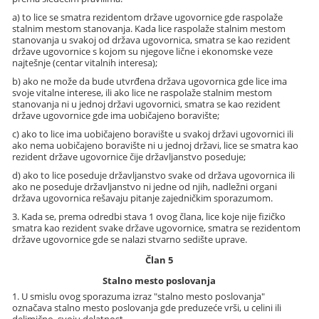
a) to lice se smatra rezidentom države ugovornice gde raspolaže
stalnim mestom stanovanja. Kada lice raspolaže stalnim mestom
stanovanja u svakoj od država ugovornica, smatra se kao rezident
države ugovornice s kojom su njegove lične i ekonomske veze
najtešnje (centar vitalnih interesa);
b) ako ne može da bude utvrđena država ugovornica gde lice ima
svoje vitalne interese, ili ako lice ne raspolaže stalnim mestom
stanovanja ni u jednoj državi ugovornici, smatra se kao rezident
države ugovornice gde ima uobičajeno boravište;
c) ako to lice ima uobičajeno boravište u svakoj državi ugovornici ili
ako nema uobičajeno boravište ni u jednoj državi, lice se smatra kao
rezident države ugovornice čije državljanstvo poseduje;
d) ako to lice poseduje državljanstvo svake od država ugovornica ili
ako ne poseduje državljanstvo ni jedne od njih, nadležni organi
država ugovornica rešavaju pitanje zajedničkim sporazumom.
3. Kada se, prema odredbi stava 1 ovog člana, lice koje nije fizičko
smatra kao rezident svake države ugovornice, smatra se rezidentom
države ugovornice gde se nalazi stvarno sedište uprave.
Član 5
Stalno mesto poslovanja
1. U smislu ovog sporazuma izraz "stalno mesto poslovanja"
označava stalno mesto poslovanja gde preduzeće vrši, u celini ili