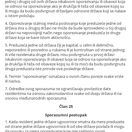
jednoj i drugoj od ovih država nikakvom oporezivanju ili obavezi koja
se odnosi na oporezivanje ako je drukčija ili teža od obaveze kojoj su
ili mogu da budu podvrgnuti državljani odnosne države koji se nalaze
u istom položaju.
4. Oporezivanje stalnog mesta poslovanja koje preduzeće jedne od
država ima u drugoj državi ne može da bude sprovedeno u toj drugoj
državi na nepovoljniji način nego oporezivanje preduzeća te druge
države koja se bave istom aktivnošću.
5. Preduzeća jedne od država čiji je kapital, u celini ili delimično,
neposredno ili posredno u rukama ili je kontrolisan od strane jednog
ili više rezidenata druge države, nisu podvrgnuta u prvoj državi
nikakvom oporezivanju ili obavezi koja se odnosi na oporezivanje ako
je drukčija ili teža od obaveze kojoj su ili će moći da budu podvrgnuta
druga preduzeća iste prirode ove poslednje države.
6. Termin "oporezivanje" označava u ovom članu poreze svake vrste
ili naziva.
7. Odredbe ovog sporazuma ne ograničavaju povlastice date
rezidentima na osnovu zakonodavstva svake od dveju država ili na
osnovu međunarodnih sporazuma.
Član 25
Sporazumni postupak
1. Kada rezident jedne države ugovornice smatra da mere preduzete
od strane jedne države ugovornice ili od obe države povlače ili mogu
da povuku za njega oporezivanje koje nije saglasno ovom