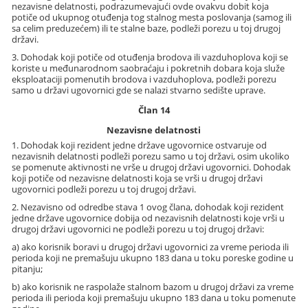
nezavisne delatnosti, podrazumevajući ovde ovakvu dobit koja
potiče od ukupnog otuđenja tog stalnog mesta poslovanja (samog ili
sa celim preduzećem) ili te stalne baze, podleži porezu u toj drugoj
državi.
3. Dohodak koji potiče od otuđenja brodova ili vazduhoplova koji se
koriste u međunarodnom saobraćaju i pokretnih dobara koja služe
eksploataciji pomenutih brodova i vazduhoplova, podleži porezu
samo u državi ugovornici gde se nalazi stvarno sedište uprave.
Član 14
Nezavisne delatnosti
1. Dohodak koji rezident jedne države ugovornice ostvaruje od
nezavisnih delatnosti podleži porezu samo u toj državi, osim ukoliko
se pomenute aktivnosti ne vrše u drugoj državi ugovornici. Dohodak
koji potiče od nezavisne delatnosti koja se vrši u drugoj državi
ugovornici podleži porezu u toj drugoj državi.
2. Nezavisno od odredbe stava 1 ovog člana, dohodak koji rezident
jedne države ugovornice dobija od nezavisnih delatnosti koje vrši u
drugoj državi ugovornici ne podleži porezu u toj drugoj državi:
a) ako korisnik boravi u drugoj državi ugovornici za vreme perioda ili
perioda koji ne premašuju ukupno 183 dana u toku poreske godine u
pitanju;
b) ako korisnik ne raspolaže stalnom bazom u drugoj državi za vreme
perioda ili perioda koji premašuju ukupno 183 dana u toku pomenute