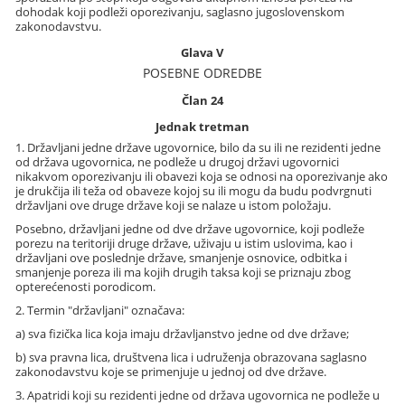
dohodak koji podleži oporezivanju, saglasno jugoslovenskom
zakonodavstvu.
Glava V
POSEBNE ODREDBE
Član 24
Jednak tretman
1. Državljani jedne države ugovornice, bilo da su ili ne rezidenti jedne
od država ugovornica, ne podleže u drugoj državi ugovornici
nikakvom oporezivanju ili obavezi koja se odnosi na oporezivanje ako
je drukčija ili teža od obaveze kojoj su ili mogu da budu podvrgnuti
državljani ove druge države koji se nalaze u istom položaju.
Posebno, državljani jedne od dve države ugovornice, koji podleže
porezu na teritoriji druge države, uživaju u istim uslovima, kao i
državljani ove poslednje države, smanjenje osnovice, odbitka i
smanjenje poreza ili ma kojih drugih taksa koji se priznaju zbog
opterećenosti porodicom.
2. Termin "državljani" označava:
a) sva fizička lica koja imaju državljanstvo jedne od dve države;
b) sva pravna lica, društvena lica i udruženja obrazovana saglasno
zakonodavstvu koje se primenjuje u jednoj od dve države.
3. Apatridi koji su rezidenti jedne od država ugovornica ne podleže u