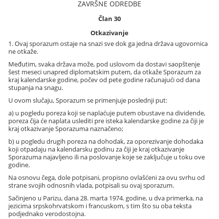
ZAVRŠNE ODREDBE
Član 30
Otkazivanje
1. Ovaj sporazum ostaje na snazi sve dok ga jedna država ugovornica
ne otkaže.
Međutim, svaka država može, pod uslovom da dostavi saopštenje
šest meseci unapred diplomatskim putem, da otkaže Sporazum za
kraj kalendarske godine, počev od pete godine računajući od dana
stupanja na snagu.
U ovom slučaju, Sporazum se primenjuje poslednji put:
a) u pogledu poreza koji se naplaćuje putem obustave na dividende,
poreza čija će naplata uslediti pre isteka kalendarske godine za čiji je
kraj otkazivanje Sporazuma naznačeno;
b) u pogledu drugih poreza na dohodak, za oporezivanje dohodaka
koji otpadaju na kalendarsku godinu za čiji je kraj otkazivanje
Sporazuma najavljeno ili na poslovanje koje se zaključuje u toku ove
godine.
Na osnovu čega, dole potpisani, propisno ovlašćeni za ovu svrhu od
strane svojih odnosnih vlada, potpisali su ovaj sporazum.
Sačinjeno u Parizu, dana 28. marta 1974. godine, u dva primerka, na
jezicima srpskohrvatskom i francuskom, s tim što su oba teksta
podjednako verodostojna.