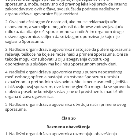
sporazumu, može, nezavisno od pravnog leka koji predviđa interno
zakonodavstvo ovih država, svoj slučaj da podnese nadležnom
organu države ugovornice čiji je rezident.
2. Ovaj nadležni organ će nastojati, ako mu se reklamacija učini
osnovanom, a sam nije u mogućnosti da donese zadovoljavajuću
odluku, da pitanje reši sporazumno sa nadležnim organom druge
države ugovornice, s ciljem da se izbegne oporezivanje koje nije
saglasno Sporazumu.
3. Nadležni organi država ugovornica nastojaće da putem sporazuma
rešavaju teškoće na koje se može naići u primeni Sporazuma. Oni se
takođe mogu konsultovati u cilju izbegavanja dvostrukog
oporezivanja u slučajevima koji nisu Sporazumom predviđeni.
4. Nadležni organi država ugovornica mogu putem neposrednog
međusobnog opštenja nastojati da ostvare Sporazum u smislu
označenom u prethodnim stavovima. Ako izmene usmenih gledišta
olakšavaju ovaj sporazum, ove izmene gledišta mogu da se sprovedu
u okviru posebne komisije sastavljene od predstavnika nadležnih
organa država ugovornica.
5. Nadležni organi država ugovornica utvrđuju način primene ovog
sporazuma.
Član 26
Razmena obaveštenja
1. Nadležni organi država ugovornica razmenjuju obaveštenja