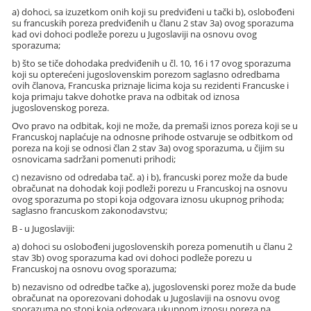
a) dohoci, sa izuzetkom onih koji su predviđeni u tački b), oslobođeni
su francuskih poreza predviđenih u članu 2 stav 3a) ovog sporazuma
kad ovi dohoci podleže porezu u Jugoslaviji na osnovu ovog
sporazuma;
b) što se tiče dohodaka predviđenih u čl. 10, 16 i 17 ovog sporazuma
koji su opterećeni jugoslovenskim porezom saglasno odredbama
ovih članova, Francuska priznaje licima koja su rezidenti Francuske i
koja primaju takve dohotke prava na odbitak od iznosa
jugoslovenskog poreza.
Ovo pravo na odbitak, koji ne može, da premaši iznos poreza koji se u
Francuskoj naplaćuje na odnosne prihode ostvaruje se odbitkom od
poreza na koji se odnosi član 2 stav 3a) ovog sporazuma, u čijim su
osnovicama sadržani pomenuti prihodi;
c) nezavisno od odredaba tač. a) i b), francuski porez može da bude
obračunat na dohodak koji podleži porezu u Francuskoj na osnovu
ovog sporazuma po stopi koja odgovara iznosu ukupnog prihoda;
saglasno francuskom zakonodavstvu;
B - u Jugoslaviji:
a) dohoci su oslobođeni jugoslovenskih poreza pomenutih u članu 2
stav 3b) ovog sporazuma kad ovi dohoci podleže porezu u
Francuskoj na osnovu ovog sporazuma;
b) nezavisno od odredbe tačke a), jugoslovenski porez može da bude
obračunat na oporezovani dohodak u Jugoslaviji na osnovu ovog
sporazuma po stopi koja odgovara ukupnom iznosu poreza na