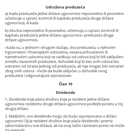
Udružena preduzeća
a) Kada preduzeće jedne države ugovornice neposredno ili posredno
učestvuje u upravi, kontroli ili kapitalu preduzeća druge države
ugovornice, ili kada
b) ista lica neposredno ili posredno, učestvuju u upravi, kontroli ili
kapitalu preduzeća jedne države ugovornice i preduzeća druge
države ugovornice,
i kada su, u jednom i drugom slučaju, dva preduzeća, u njihovim
trgovinskim i finansijskim odnosima, vezana prihvaćenim ili
nametnutim uslovima koji se razlikuju od uslova koji bi bili zaključeni
između nezavisnih preduzeće, dohodak koji bi bez ovih uslova bio
ostvaren od strane jednog od preduzeća, ali nije mogao biti ostvaren
zbog ovih uslova - može da bude uključen u dohodak ovog
preduzeća i odgovarajuće oporezovan.
Član 10
Dividende
1. Dividende koje plaća društvo koje je rezident jedne države
ugovornice rezidentu druge države ugovornice podleže porezu u toj
drugoj državi.
2. Međutim, ove dividende mogu da budu oporezovane u državi
ugovornici čiji je rezident društvo koje plaća dividende i prema
zakonodavstvu ove države, ali na ovaj način razrezani porez ne može
da premaši: