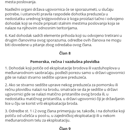
mesta poslovanja.
Nadležni organi država ugovornica će se sporazumeti, u slučaju
potrebe, i ustanoviti pravila raspodele dohotka preduzeća u
nedostatku urednog knjigovodstva iz koga proizlazi tačno i odvojeno
dohodak koji se može pripisati stalnim mestima poslovanja koja se
nalaze na njihovim odnosnim teritorijama.
6. Kad dohodak sadrži elemente prihoda koji su odvojeno tretirani u
drugim članovima ovog sporazuma, odredbe ovih članova ne mogu
biti dovedene u pitanje zbog odredaba ovog člana.
Član 8
Pomorska, rečna i vazdušna plovidba
1. Dohodak koji potiče od eksploatacije brodova ili vazduhoplova u
međunarodnom saobraćaju, podleži porezu samo u državi ugovornici
gde se nalazi stvarno sedište uprave preduzeća.
2. Ako se stvarno sedište uprave nekog preduzeća za pomorsku ili
rečnu plovidbu nalazi na brodu, smatraće se da je sedište u državi
ugovornici gde se nalazi matično pristanište ovog broda ili, u
nedostatku matičnog pristaništa, u državi ugovornici čiji je državljanin
lice u čiju se korist vrši eksploatacija broda.
3. Odredbe st. 1 i 2 ovog člana primenjuju se, takođe, i na dohotke koji
potiču od učešća u pool-u, u zajedničkoj eksploataciji ili u nekom
međunarodnom telu za eksploataciju.
Član 9