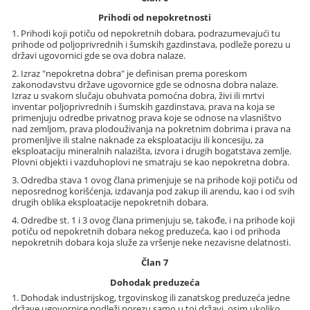
Prihodi od nepokretnosti
1. Prihodi koji potiču od nepokretnih dobara, podrazumevajući tu
prihode od poljoprivrednih i šumskih gazdinstava, podleže porezu u
državi ugovornici gde se ova dobra nalaze.
2. Izraz "nepokretna dobra" je definisan prema poreskom
zakonodavstvu države ugovornice gde se odnosna dobra nalaze.
Izraz u svakom slučaju obuhvata pomoćna dobra, živi ili mrtvi
inventar poljoprivrednih i šumskih gazdinstava, prava na koja se
primenjuju odredbe privatnog prava koje se odnose na vlasništvo
nad zemljom, prava plodouživanja na pokretnim dobrima i prava na
promenljive ili stalne naknade za eksploataciju ili koncesiju, za
eksploataciju mineralnih nalazišta, izvora i drugih bogatstava zemlje.
Plovni objekti i vazduhoplovi ne smatraju se kao nepokretna dobra.
3. Odredba stava 1 ovog člana primenjuje se na prihode koji potiču od
neposrednog korišćenja, izdavanja pod zakup ili arendu, kao i od svih
drugih oblika eksploatacije nepokretnih dobara.
4. Odredbe st. 1 i 3 ovog člana primenjuju se, takođe, i na prihode koji
potiču od nepokretnih dobara nekog preduzeća, kao i od prihoda
nepokretnih dobara koja služe za vršenje neke nezavisne delatnosti.
Član 7
Dohodak preduzeća
1. Dohodak industrijskog, trgovinskog ili zanatskog preduzeća jedne
države ugovornice podleži porezu samo u toj državi, osim ukoliko