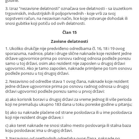
godine.
3. Izraz "nezavisne delatnosti" označava sve delatnosti - sa izuzetkom
trgovinskih, industrijskih ili poljoprivrednih - koje vrši za svoj
sopstveni račun, na nezavisan način, lice koje ostvaruje dohodak ili
snosi gubitke koji potiču od ovih delatnosti.
Član 15
Zavisne delatnosti
1. Ukoliko drukčije nije predviđeno odredbama čl. 16, 18 i 19 ovog
sporazuma, nadnice, plate i druge slične naknade koje rezident jedne
države ugovornice prima po osnovu radnog odnosa podleže porezu
samo u toj državi, osim ako rezident nije zaposlen u drugoj državi
ugovornici. Ako je tamo zaposlen, naknade primljene po tom osnovu
podleže porezu u toj drugoj državi.
2. Nezavisno od odredbe stava 1 ovog člana, naknade koje rezident
jedne države ugovornice prima po osnovu radnog odnosa u drugoj
državi ugovornici podleže porezu samo u prvoj državi:
a) ako korisnik boravi u drugoj državi za vreme jednog ili više perioda
koji ne premašuju ukupno 183 dana u toku poreske godine u pitanju;
b) ako su naknade plaćene od strane poslodavca ili u ime poslodavca
koji nije rezident druge države; i
c) ako teret naknade ne snosi stalno mesto poslovanja ili stalna baza
koju poslodavac ima u drugoj državi.
3. Nezavisno od prethodnih odredaba ovog člana, naknade po