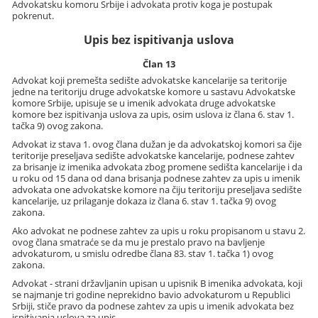
Advokatsku komoru Srbije i advokata protiv koga je postupak
pokrenut.
Upis bez ispitivanja uslova
Član 13
Advokat koji premešta sedište advokatske kancelarije sa teritorije
jedne na teritoriju druge advokatske komore u sastavu Advokatske
komore Srbije, upisuje se u imenik advokata druge advokatske
komore bez ispitivanja uslova za upis, osim uslova iz člana 6. stav 1.
tačka 9) ovog zakona.
Advokat iz stava 1. ovog člana dužan je da advokatskoj komori sa čije
teritorije preseljava sedište advokatske kancelarije, podnese zahtev
za brisanje iz imenika advokata zbog promene sedišta kancelarije i da
u roku od 15 dana od dana brisanja podnese zahtev za upis u imenik
advokata one advokatske komore na čiju teritoriju preseljava sedište
kancelarije, uz prilaganje dokaza iz člana 6. stav 1. tačka 9) ovog
zakona.
Ako advokat ne podnese zahtev za upis u roku propisanom u stavu 2.
ovog člana smatraće se da mu je prestalo pravo na bavljenje
advokaturom, u smislu odredbe člana 83. stav 1. tačka 1) ovog
zakona.
Advokat - strani državljanin upisan u upisnik B imenika advokata, koji
se najmanje tri godine neprekidno bavio advokaturom u Republici
Srbiji, stiče pravo da podnese zahtev za upis u imenik advokata bez
ispitivanja uslova za upis.