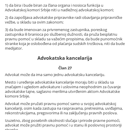
1) da bira i bude biran za člana organa i nosioca funkcija u
Advokatskoj komori Srbije niti u nadležnoj advokatskoj komori;
2) da zapošljava advokatske pripravnike radi obavljanja pripravničke
vežbe, u skladu sa ovim zakonom;
3) da bude imenovan za privremenog zastupnika, poreskog
zastupnika ili branioca po službenoj dužnosti, da pruža besplatnu
pravnu pomoć u skladu sa važećim propisima, da bude punomoćnik
stranke koja je oslobođena od plaćanja sudskih troškova, niti da bude
medijator.
Advokatska kancelarija
Član 27
Advokat može da ima samo jednu advokatsku kancelariju.
Mesto i uređenje advokatske kancelarije moraju biti u skladu sa
značajem i ugledom advokature i uslovima neophodnim za čuvanje
advokatske tajne, saglasno merilima utvrđenim aktom Advokatske
komore Srbije.
Advokat može pružati pravnu pomoć samo u svojoj advokatskoj
kancelariji, osim kada zastupa na raspravama, pretresima, uviđajima,
rekonstrukcijama, pregovorima ili na zaključenju pravnih poslova.
Izuzetno, zbog posebnih okolnosti slučaja i prirode pravne pomoći,
advokat može pružiti pravnu pomoć i u stanu ili poslovnoj prostoriji
stranke.