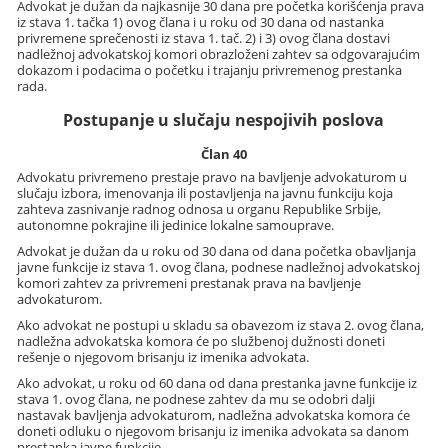
Advokat je dužan da najkasnije 30 dana pre početka korišćenja prava
iz stava 1. tačka 1) ovog člana i u roku od 30 dana od nastanka
privremene sprečenosti iz stava 1. tač. 2) i 3) ovog člana dostavi
nadležnoj advokatskoj komori obrazloženi zahtev sa odgovarajućim
dokazom i podacima o početku i trajanju privremenog prestanka
rada.
Postupanje u slučaju nespojivih poslova
Član 40
Advokatu privremeno prestaje pravo na bavljenje advokaturom u
slučaju izbora, imenovanja ili postavljenja na javnu funkciju koja
zahteva zasnivanje radnog odnosa u organu Republike Srbije,
autonomne pokrajine ili jedinice lokalne samouprave.
Advokat je dužan da u roku od 30 dana od dana početka obavljanja
javne funkcije iz stava 1. ovog člana, podnese nadležnoj advokatskoj
komori zahtev za privremeni prestanak prava na bavljenje
advokaturom.
Ako advokat ne postupi u skladu sa obavezom iz stava 2. ovog člana,
nadležna advokatska komora će po službenoj dužnosti doneti
rešenje o njegovom brisanju iz imenika advokata.
Ako advokat, u roku od 60 dana od dana prestanka javne funkcije iz
stava 1. ovog člana, ne podnese zahtev da mu se odobri dalji
nastavak bavljenja advokaturom, nadležna advokatska komora će
doneti odluku o njegovom brisanju iz imenika advokata sa danom
prestanka javne funkcije.