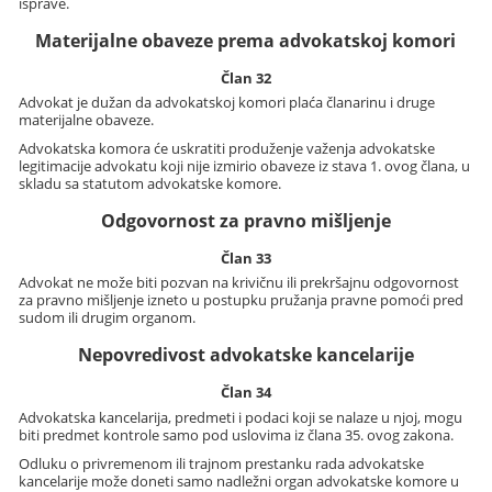
isprave.
Materijalne obaveze prema advokatskoj komori
Član 32
Advokat je dužan da advokatskoj komori plaća članarinu i druge
materijalne obaveze.
Advokatska komora će uskratiti produženje važenja advokatske
legitimacije advokatu koji nije izmirio obaveze iz stava 1. ovog člana, u
skladu sa statutom advokatske komore.
Odgovornost za pravno mišljenje
Član 33
Advokat ne može biti pozvan na krivičnu ili prekršajnu odgovornost
za pravno mišljenje izneto u postupku pružanja pravne pomoći pred
sudom ili drugim organom.
Nepovredivost advokatske kancelarije
Član 34
Advokatska kancelarija, predmeti i podaci koji se nalaze u njoj, mogu
biti predmet kontrole samo pod uslovima iz člana 35. ovog zakona.
Odluku o privremenom ili trajnom prestanku rada advokatske
kancelarije može doneti samo nadležni organ advokatske komore u