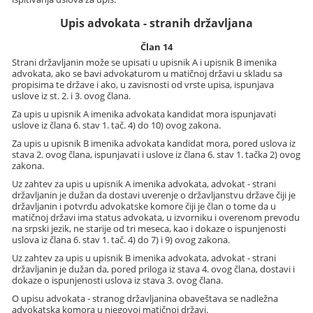
Upis advokata - stranih državljana
Član 14
Strani državljanin može se upisati u upisnik A i upisnik B imenika
advokata, ako se bavi advokaturom u matičnoj državi u skladu sa
propisima te države i ako, u zavisnosti od vrste upisa, ispunjava
uslove iz st. 2. i 3. ovog člana.
Za upis u upisnik A imenika advokata kandidat mora ispunjavati
uslove iz člana 6. stav 1. tač. 4) do 10) ovog zakona.
Za upis u upisnik B imenika advokata kandidat mora, pored uslova iz
stava 2. ovog člana, ispunjavati i uslove iz člana 6. stav 1. tačka 2) ovog
zakona.
Uz zahtev za upis u upisnik A imenika advokata, advokat - strani
državljanin je dužan da dostavi uverenje o državljanstvu države čiji je
državljanin i potvrdu advokatske komore čiji je član o tome da u
matičnoj državi ima status advokata, u izvorniku i overenom prevodu
na srpski jezik, ne starije od tri meseca, kao i dokaze o ispunjenosti
uslova iz člana 6. stav 1. tač. 4) do 7) i 9) ovog zakona.
Uz zahtev za upis u upisnik B imenika advokata, advokat - strani
državljanin je dužan da, pored priloga iz stava 4. ovog člana, dostavi i
dokaze o ispunjenosti uslova iz stava 3. ovog člana.
O upisu advokata - stranog državljanina obaveštava se nadležna
advokatska komora u njegovoj matičnoj državi.