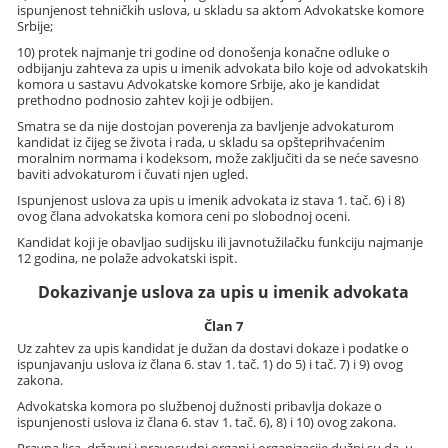
ispunjenost tehničkih uslova, u skladu sa aktom Advokatske komore
Srbije;
10) protek najmanje tri godine od donošenja konačne odluke o
odbijanju zahteva za upis u imenik advokata bilo koje od advokatskih
komora u sastavu Advokatske komore Srbije, ako je kandidat
prethodno podnosio zahtev koji je odbijen.
Smatra se da nije dostojan poverenja za bavljenje advokaturom
kandidat iz čijeg se života i rada, u skladu sa opšteprihvaćenim
moralnim normama i kodeksom, može zaključiti da se neće savesno
baviti advokaturom i čuvati njen ugled.
Ispunjenost uslova za upis u imenik advokata iz stava 1. tač. 6) i 8)
ovog člana advokatska komora ceni po slobodnoj oceni.
Kandidat koji je obavljao sudijsku ili javnotužilačku funkciju najmanje
12 godina, ne polaže advokatski ispit.
Dokazivanje uslova za upis u imenik advokata
Član 7
Uz zahtev za upis kandidat je dužan da dostavi dokaze i podatke o
ispunjavanju uslova iz člana 6. stav 1. tač. 1) do 5) i tač. 7) i 9) ovog
zakona.
Advokatska komora po službenoj dužnosti pribavlja dokaze o
ispunjenosti uslova iz člana 6. stav 1. tač. 6), 8) i 10) ovog zakona.