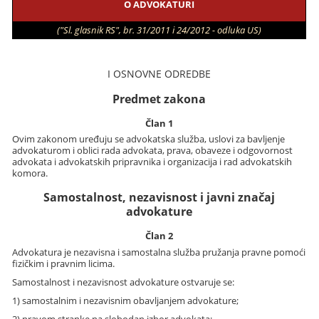
O ADVOKATURI
("Sl. glasnik RS", br. 31/2011 i 24/2012 - odluka US)
I OSNOVNE ODREDBE
Predmet zakona
Član 1
Ovim zakonom uređuju se advokatska služba, uslovi za bavljenje
advokaturom i oblici rada advokata, prava, obaveze i odgovornost
advokata i advokatskih pripravnika i organizacija i rad advokatskih
komora.
Samostalnost, nezavisnost i javni značaj
advokature
Član 2
Advokatura je nezavisna i samostalna služba pružanja pravne pomoći
fizičkim i pravnim licima.
Samostalnost i nezavisnost advokature ostvaruje se:
1) samostalnim i nezavisnim obavljanjem advokature;
2) pravom stranke na slobodan izbor advokata;