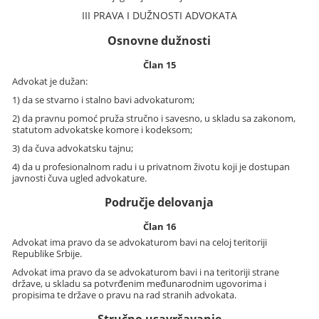
III PRAVA I DUŽNOSTI ADVOKATA
Osnovne dužnosti
Član 15
Advokat je dužan:
1) da se stvarno i stalno bavi advokaturom;
2) da pravnu pomoć pruža stručno i savesno, u skladu sa zakonom,
statutom advokatske komore i kodeksom;
3) da čuva advokatsku tajnu;
4) da u profesionalnom radu i u privatnom životu koji je dostupan
javnosti čuva ugled advokature.
Područje delovanja
Član 16
Advokat ima pravo da se advokaturom bavi na celoj teritoriji
Republike Srbije.
Advokat ima pravo da se advokaturom bavi i na teritoriji strane
države, u skladu sa potvrđenim međunarodnim ugovorima i
propisima te države o pravu na rad stranih advokata.