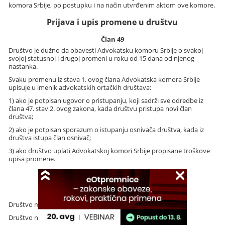
komora Srbije, po postupku i na način utvrđenim aktom ove komore.
Prijava i upis promene u društvu
Član 49
Društvo je dužno da obavesti Advokatsku komoru Srbije o svakoj
svojoj statusnoj i drugoj promeni u roku od 15 dana od njenog
nastanka.
Svaku promenu iz stava 1. ovog člana Advokatska komora Srbije
upisuje u imenik advokatskih ortačkih društava:
1) ako je potpisan ugovor o pristupanju, koji sadrži sve odredbe iz
člana 47. stav 2. ovog zakona, kada društvu pristupa novi član
društva;
2) ako je potpisan sporazum o istupanju osnivača društva, kada iz
društva istupa član osnivač;
3) ako društvo uplati Advokatskoj komori Srbije propisane troškove
upisa promene.
Kancelarija društva
Član 50
Društvo može imati samo jednu advokatsku kancelariju.
Društvo ne može imati ogranke.