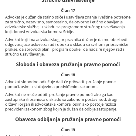
Stručno usavršavanje
Član 17
Advokat je dužan da stalno stiče i usavršava znanja i veštine potrebne
za stručno, nezavisno, samostalno, delotvorno i etično obavljanje
advokatske službe, u skladu sa programom stručnog usavršavanja
koji donosi Advokatska komora Srbije.
Advokat koji ima advokatskog pripravnika dužan je da mu obezbedi
odgovarajuće uslove za rad i obuku u skladu sa svrhom pripravničke
prakse, da sprovodi plan i program obuke i da nadzire njegov rad i
stručno usavršavanje.
Sloboda i obaveza pružanja pravne pomoći
Član 18
Advokat slobodno odlučuje da li će prihvatiti pružanje pravne
pomoći, osim u slučajevima predviđenim zakonom.
Advokat ne može odbiti pružanje pravne pomoći ako ga kao
zastupnika ili branioca u skladu sa zakonom postavi sud, drugi
državni organ ili advokatska komora, osim ako postoje razlozi
predviđeni zakonom zbog kojih je dužan da odbije zastupanje.
Obaveza odbijanja pružanja pravne pomoći
Član 19