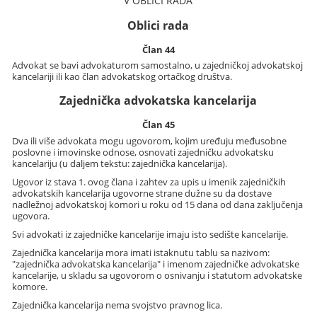
V OBLICI RADA
Oblici rada
Član 44
Advokat se bavi advokaturom samostalno, u zajedničkoj advokatskoj
kancelariji ili kao član advokatskog ortačkog društva.
Zajednička advokatska kancelarija
Član 45
Dva ili više advokata mogu ugovorom, kojim uređuju međusobne
poslovne i imovinske odnose, osnovati zajedničku advokatsku
kancelariju (u daljem tekstu: zajednička kancelarija).
Ugovor iz stava 1. ovog člana i zahtev za upis u imenik zajedničkih
advokatskih kancelarija ugovorne strane dužne su da dostave
nadležnoj advokatskoj komori u roku od 15 dana od dana zaključenja
ugovora.
Svi advokati iz zajedničke kancelarije imaju isto sedište kancelarije.
Zajednička kancelarija mora imati istaknutu tablu sa nazivom:
"zajednička advokatska kancelarija" i imenom zajedničke advokatske
kancelarije, u skladu sa ugovorom o osnivanju i statutom advokatske
komore.
Zajednička kancelarija nema svojstvo pravnog lica.