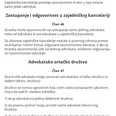
Zajednička kancelarija prestaje sporazumom ili ako u njoj ostane
samo jedan advokat.
Zastupanje i odgovornost u zajedničkoj kancelariji
Član 46
Stranka može opunomoćiti za zastupanje samo jednog advokata,
neke od advokata ili sve advokate u zajedničkoj kancelariji.
Za obaveze zajedničke kancelarije nastale iz pravnog odnosa prema
strankama i trećim licima, odgovara opunomoćeni advokat, a ako je
stranka opunomoćila više od jednog advokata, solidarno odgovaraju
svi opunomoćeni advokati.
Advokatsko ortačko društvo
Član 47
Dva ili više advokata mogu osnovati advokatsko ortačko društvo (u
daljem tekstu: društvo).
Društvo se osniva ugovorom koji, osim uslova propisanih zakonom,
mora da sadrži i sledeće odredbe:
1) da je advokatura jedina delatnost društva;
2) da pravnu pomoć mogu pružati samo advokati članovi tog
društva;
3) da se advokati članovi društva ne mogu baviti advokaturom izvan