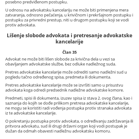
posebno predviđenom postupku.
U odnosu na advokatsku kancelariju ne može biti primenjena mera
zatvaranja, odnosno pečaćenja, u krivičnom i prekršajnom postupku i
postupku za privredni prestup, niti u drugom postupku koji se vodi
protiv advokata.
Lišenje slobode advokata i pretresanje advokatske
kancelarije
Član 35
Advokat ne može biti lišen slobode za krivična dela u vezi sa
obavljanjem advokatske službe, bez odluke nadležnog suda.
Pretres advokatske kancelarije može odrediti samo nadležni sud u
pogledu tačno određenog spisa, predmeta ili dokumenta.
Pretres advokatske kancelarije može se izvršiti samo u prisustvu
advokata koga odredi predsednik nadležne advokatske komore.
Predmeti, spisi ili dokumenta, izuzev spisa iz stava 2. ovog člana, kao i
saznanja do kojih se dođe prilikom pretresa advokatske kancelarije,
ne mogu se koristiti radi vođenja postupka protiv stranaka advokata
iz te advokatske kancelarije.
O pokretanju postupka protiv advokata, o određivanju zadržavanja ili
pritvora advokatu, sud ili drugi državni organ koji vodi postupak je
dužan da odmah obavesti nadležnu advokatsku komoru.