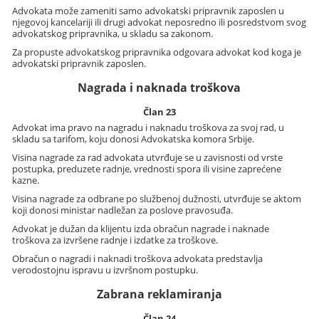
Advokata može zameniti samo advokatski pripravnik zaposlen u
njegovoj kancelariji ili drugi advokat neposredno ili posredstvom svog
advokatskog pripravnika, u skladu sa zakonom.
Za propuste advokatskog pripravnika odgovara advokat kod koga je
advokatski pripravnik zaposlen.
Nagrada i naknada troškova
Član 23
Advokat ima pravo na nagradu i naknadu troškova za svoj rad, u
skladu sa tarifom, koju donosi Advokatska komora Srbije.
Visina nagrade za rad advokata utvrđuje se u zavisnosti od vrste
postupka, preduzete radnje, vrednosti spora ili visine zaprećene
kazne.
Visina nagrade za odbrane po službenoj dužnosti, utvrđuje se aktom
koji donosi ministar nadležan za poslove pravosuđa.
Advokat je dužan da klijentu izda obračun nagrade i naknade
troškova za izvršene radnje i izdatke za troškove.
Obračun o nagradi i naknadi troškova advokata predstavlja
verodostojnu ispravu u izvršnom postupku.
Zabrana reklamiranja
Član 24