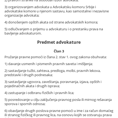
3) organizovanjem advokata u Advokatsku komoru Srbije i
advokatske komore u njenom sastavu, kao samostalne i nezavisne
organizacije advokata;
4) donošenjem opštih akata od strane advokatskih komora;
5) odlučivanjem o prijemu u advokaturu i o prestanku prava na
bavljenje advokaturom.
Predmet advokature
Član 3
Pružanje pravne pomoći iz člana 2. stav 1. ovog zakona obuhvata:
1) davanje usmenih i pismenih pravnih saveta i mišljenja;
2) sastavljanje tužbi, zahteva, predloga, molbi, pravnih lekova,
predstavki i drugih podnesaka;
3) sastavljanje ugovora, zaveštanja, poravnanja, izjava, opštih i
pojedinačnih akata i drugih isprava;
4) zastupanje i odbranu fizičkih i pravnih lica;
5) posredovanje u cilju zaključenja pravnog posla ili mirnog rešavanja
sporova i spornih odnosa;
6) obavljanje drugih poslova pravne pomoći u ime i za račun domaćeg
ili stranog fizičkog ili pravnog lica, na osnovu kojih se ostvaruju prava