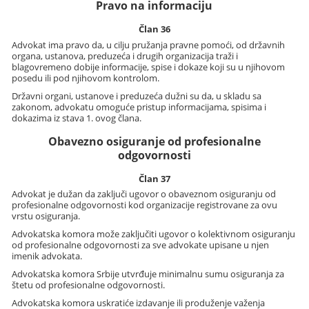
Pravo na informaciju
Član 36
Advokat ima pravo da, u cilju pružanja pravne pomoći, od državnih
organa, ustanova, preduzeća i drugih organizacija traži i
blagovremeno dobije informacije, spise i dokaze koji su u njihovom
posedu ili pod njihovom kontrolom.
Državni organi, ustanove i preduzeća dužni su da, u skladu sa
zakonom, advokatu omoguće pristup informacijama, spisima i
dokazima iz stava 1. ovog člana.
Obavezno osiguranje od profesionalne
odgovornosti
Član 37
Advokat je dužan da zaključi ugovor o obaveznom osiguranju od
profesionalne odgovornosti kod organizacije registrovane za ovu
vrstu osiguranja.
Advokatska komora može zaključiti ugovor o kolektivnom osiguranju
od profesionalne odgovornosti za sve advokate upisane u njen
imenik advokata.
Advokatska komora Srbije utvrđuje minimalnu sumu osiguranja za
štetu od profesionalne odgovornosti.
Advokatska komora uskratiće izdavanje ili produženje važenja