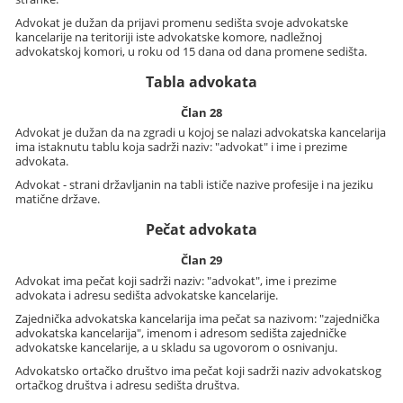
Advokat je dužan da prijavi promenu sedišta svoje advokatske
kancelarije na teritoriji iste advokatske komore, nadležnoj
advokatskoj komori, u roku od 15 dana od dana promene sedišta.
Tabla advokata
Član 28
Advokat je dužan da na zgradi u kojoj se nalazi advokatska kancelarija
ima istaknutu tablu koja sadrži naziv: "advokat" i ime i prezime
advokata.
Advokat - strani državljanin na tabli ističe nazive profesije i na jeziku
matične države.
Pečat advokata
Član 29
Advokat ima pečat koji sadrži naziv: "advokat", ime i prezime
advokata i adresu sedišta advokatske kancelarije.
Zajednička advokatska kancelarija ima pečat sa nazivom: "zajednička
advokatska kancelarija", imenom i adresom sedišta zajedničke
advokatske kancelarije, a u skladu sa ugovorom o osnivanju.
Advokatsko ortačko društvo ima pečat koji sadrži naziv advokatskog
ortačkog društva i adresu sedišta društva.