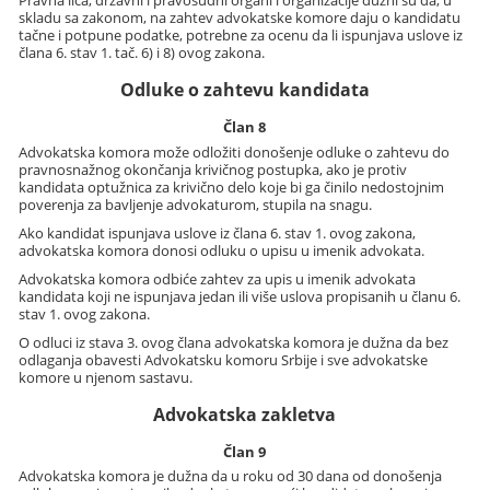
Pravna lica, državni i pravosudni organi i organizacije dužni su da, u
skladu sa zakonom, na zahtev advokatske komore daju o kandidatu
tačne i potpune podatke, potrebne za ocenu da li ispunjava uslove iz
člana 6. stav 1. tač. 6) i 8) ovog zakona.
Odluke o zahtevu kandidata
Član 8
Advokatska komora može odložiti donošenje odluke o zahtevu do
pravnosnažnog okončanja krivičnog postupka, ako je protiv
kandidata optužnica za krivično delo koje bi ga činilo nedostojnim
poverenja za bavljenje advokaturom, stupila na snagu.
Ako kandidat ispunjava uslove iz člana 6. stav 1. ovog zakona,
advokatska komora donosi odluku o upisu u imenik advokata.
Advokatska komora odbiće zahtev za upis u imenik advokata
kandidata koji ne ispunjava jedan ili više uslova propisanih u članu 6.
stav 1. ovog zakona.
O odluci iz stava 3. ovog člana advokatska komora je dužna da bez
odlaganja obavesti Advokatsku komoru Srbije i sve advokatske
komore u njenom sastavu.
Advokatska zakletva
Član 9
Advokatska komora je dužna da u roku od 30 dana od donošenja