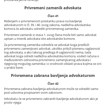
Privremeni zamenik advokata
Član 41
Rešenjem o privremenom prestanku prava na bavljenje
advokaturom iz čl. 39. i 40. ovog zakona, nadležna advokatska
komora će advokatu odrediti privremenog zamenika.
Privremeni zamenik iz stava 1. ovog člana može biti samo advokat
upisan u imenik advokata iste advokatske komore.
Za privremenog zamenika odrediće se advokat koga predloži
privremeno zamenjivani advokat, ukoliko priloži pismenu saglasnost
tog advokata, a ako takvog predloga ili saglasnosti nema, tada
advokat koga odredi nadležna advokatska komora, vodeći računa o
međusobnim odnosima privremeno zamenjivanog advokata i
njegovog mogućeg zamenika i o srodnosti oblasti prava kojima se oni
u praksi bave.
Privremena zabrana bavljenja advokaturom
Član 42
Privremena zabrana bavljenja advokaturom može se odrediti samo
pod uslovima propisanim ovim zakonom.
Advokatu će se privremeno zabraniti bavljenje advokaturom ako je
protiv njega: