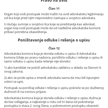
Pravo na uvid
Član 11
Organ koji vodi postupak može tražiti na uvid advokatsku legitimaciju
od lica koje pred njim neposredno nastupa u svojstvu advokata.
U slučaju sumnje u svojstvo lica koje se predstavlja kao advokat,
organ koji vodi postupak može da od nadležne advokatske komore
pribavi potrebna obaveštenja.
Poništavanje odluke i rešenja o upisu
Član 12
Advokatska komora koja je donela odluku o upisu ili Advokatska
komora Srbije po pravu nadzora, poništiće odluku i rešenje o upisu ili
samo odluku o upisu kada rešenje nije doneto:
1) ako kandidat ne položi advokatsku zakletvu u skladu sa članom 9.
ovog zakona;
2) ako se posle upisa u imenik advokata sazna da nisu bili ispunjeni
uslovi za upis.
Postupak za poništaj odluke i rešenja o upisu pokreće se po službenoj
dužnosti ili na osnovu prijave.
Advokatska komora koja je donela odluku i rešenje o upisu dužna je
da bez odlaganja, a najkasnije u roku od tri dana od pokretanja
postupka iz stava 2. ovog člana, o pokrenutom postupku obavesti