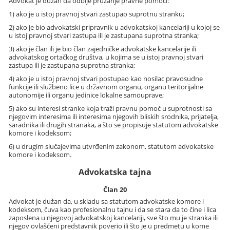
Advokat je dužan da odbije pružanje pravne pomoći:
1) ako je u istoj pravnoj stvari zastupao suprotnu stranku;
2) ako je bio advokatski pripravnik u advokatskoj kancelariji u kojoj se
u istoj pravnoj stvari zastupa ili je zastupana suprotna stranka;
3) ako je član ili je bio član zajedničke advokatske kancelarije ili
advokatskog ortačkog društva, u kojima se u istoj pravnoj stvari
zastupa ili je zastupana suprotna stranka;
4) ako je u istoj pravnoj stvari postupao kao nosilac pravosudne
funkcije ili službeno lice u državnom organu, organu teritorijalne
autonomije ili organu jedinice lokalne samouprave;
5) ako su interesi stranke koja traži pravnu pomoć u suprotnosti sa
njegovim interesima ili interesima njegovih bliskih srodnika, prijatelja,
saradnika ili drugih stranaka, a što se propisuje statutom advokatske
komore i kodeksom;
6) u drugim slučajevima utvrđenim zakonom, statutom advokatske
komore i kodeksom.
Advokatska tajna
Član 20
Advokat je dužan da, u skladu sa statutom advokatske komore i
kodeksom, čuva kao profesionalnu tajnu i da se stara da to čine i lica
zaposlena u njegovoj advokatskoj kancelariji, sve što mu je stranka ili
njegov ovlašćeni predstavnik poverio ili što je u predmetu u kome