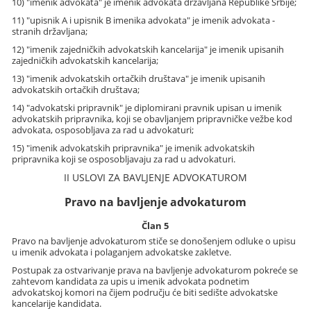
10) "imenik advokata" je imenik advokata državljana Republike Srbije;
11) "upisnik A i upisnik B imenika advokata" je imenik advokata -
stranih državljana;
12) "imenik zajedničkih advokatskih kancelarija" je imenik upisanih
zajedničkih advokatskih kancelarija;
13) "imenik advokatskih ortačkih društava" je imenik upisanih
advokatskih ortačkih društava;
14) "advokatski pripravnik" je diplomirani pravnik upisan u imenik
advokatskih pripravnika, koji se obavljanjem pripravničke vežbe kod
advokata, osposobljava za rad u advokaturi;
15) "imenik advokatskih pripravnika" je imenik advokatskih
pripravnika koji se osposobljavaju za rad u advokaturi.
II USLOVI ZA BAVLJENJE ADVOKATUROM
Pravo na bavljenje advokaturom
Član 5
Pravo na bavljenje advokaturom stiče se donošenjem odluke o upisu
u imenik advokata i polaganjem advokatske zakletve.
Postupak za ostvarivanje prava na bavljenje advokaturom pokreće se
zahtevom kandidata za upis u imenik advokata podnetim
advokatskoj komori na čijem području će biti sedište advokatske
kancelarije kandidata.