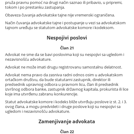
pruža pravnu pomoć na drugi način saznao ili pribavio, u pripremi,
tokom i po prestanku zastupanja.
Obaveza čuvanja advokatske tajne nije vremenski ograničena.
Način čuvanja advokatske tajne i postupanje u vezi sa advokatskom
tajnom uređuju se statutom advokatske komore i kodeksom.
Nespojivi poslovi
Član 21
Advokat ne sme da se bavi poslovima koji su nespojivi sa ugledom i
nezavisnošću advokature.
Advokat ne može imati drugu registrovanu samostalnu delatnost.
Advokat nema pravo da zasniva radni odnos osim u advokatskom
ortačkom društvu, da bude statutarni zastupnik, direktor ili
predsednik upravnog odbora u pravnom licu, član ili predsednik
izvršnog odbora banke, zastupnik državnog kapitala, prokurista ili lice
koje ima utvrđenu zabranu konkurencije.
Statut advokatske komore i kodeks bliže utvrđuju poslove iz st. 2. i 3.
ovog člana, a mogu predvideti i druge poslove koji su nespojivi sa
ugledom i nezavisnošću advokature.
Zamenjivanje advokata
Član 22