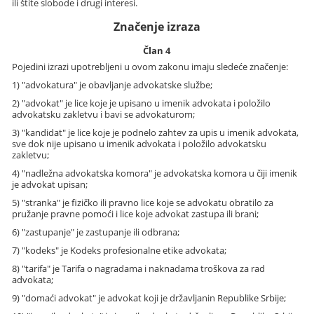
ili štite slobode i drugi interesi.
Značenje izraza
Član 4
Pojedini izrazi upotrebljeni u ovom zakonu imaju sledeće značenje:
1) "advokatura" je obavljanje advokatske službe;
2) "advokat" je lice koje je upisano u imenik advokata i položilo
advokatsku zakletvu i bavi se advokaturom;
3) "kandidat" je lice koje je podnelo zahtev za upis u imenik advokata,
sve dok nije upisano u imenik advokata i položilo advokatsku
zakletvu;
4) "nadležna advokatska komora" je advokatska komora u čiji imenik
je advokat upisan;
5) "stranka" je fizičko ili pravno lice koje se advokatu obratilo za
pružanje pravne pomoći i lice koje advokat zastupa ili brani;
6) "zastupanje" je zastupanje ili odbrana;
7) "kodeks" je Kodeks profesionalne etike advokata;
8) "tarifa" je Tarifa o nagradama i naknadama troškova za rad
advokata;
9) "domaći advokat" je advokat koji je državljanin Republike Srbije;