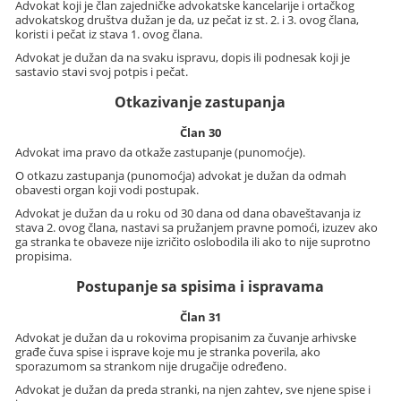
Advokat koji je član zajedničke advokatske kancelarije i ortačkog
advokatskog društva dužan je da, uz pečat iz st. 2. i 3. ovog člana,
koristi i pečat iz stava 1. ovog člana.
Advokat je dužan da na svaku ispravu, dopis ili podnesak koji je
sastavio stavi svoj potpis i pečat.
Otkazivanje zastupanja
Član 30
Advokat ima pravo da otkaže zastupanje (punomoćje).
O otkazu zastupanja (punomoćja) advokat je dužan da odmah
obavesti organ koji vodi postupak.
Advokat je dužan da u roku od 30 dana od dana obaveštavanja iz
stava 2. ovog člana, nastavi sa pružanjem pravne pomoći, izuzev ako
ga stranka te obaveze nije izričito oslobodila ili ako to nije suprotno
propisima.
Postupanje sa spisima i ispravama
Član 31
Advokat je dužan da u rokovima propisanim za čuvanje arhivske
građe čuva spise i isprave koje mu je stranka poverila, ako
sporazumom sa strankom nije drugačije određeno.
Advokat je dužan da preda stranki, na njen zahtev, sve njene spise i