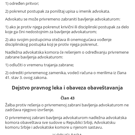
1) određen pritvor;
2) pokrenut postupak za poništaj upisa u imenik advokata.
Advokatu se može privremeno zabraniti bavljenje advokaturom:
1) ako je protiv njega pokrenut krivični ili disciplinski postupak za delo
koje ga čini nedostojnim za bavljenje advokaturom;
2) ako svojim postupcima otežava ili onemogućava vođenje
disciplinskog postupka koji je protiv njega pokrenut.
Nadležna advokatska komora će rešenjem o određivanju privremene
zabrane bavljenja advokaturom:
1) odlučiti o vremenu trajanja zabrane;
2) odrediti privremenog zamenika, vodeći računa o merilima iz člana
41. stav 3. ovog zakona.
Dejstvo pravnog leka i obaveza obaveštavanja
Član 43
Žalba protiv rešenja o privremenoj zabrani bavljenja advokaturom ne
zadržava njegovo izvršenje.
O privremenoj zabrani bavljenja advokaturom nadležna advokatska
komora obaveštava sve sudove u Republici Srbiji, Advokatsku
komoru Srbije i advokatske komore u njenom sastavu.