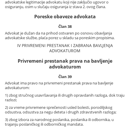
advokatske legitimacije advokatu koji nije zaključio ugovor o
osiguranju, osim u slučaju osiguranja iz stava 2. ovog člana.
Poreske obaveze advokata
Član 38
Advokat je dužan da na prihod ostvaren po osnovu obavljanja
advokatske službe, plaća porez u skladu sa poreskim propisima.
IV PRIVREMENI PRESTANAK I ZABRANA BAVLJENJA
ADVOKATUROM
Privremeni prestanak prava na bavljenje
advokaturom
Član 39
Advokat ima pravo na privremeni prestanak prava na bavljenje
advokaturom:
1) zbog stručnog usavršavanja ili drugih opravdanih razloga, dok traju
razlozi;
2) za vreme privremene sprečenosti usled bolesti, porodiljskog
odsustva, odsustva za negu deteta i drugih zdravstvenih razloga;
3) zbog izbora za narodnog poslanika, poslanika ili odbornika, u
trajanju poslaničkog ili odborničkog mandata.