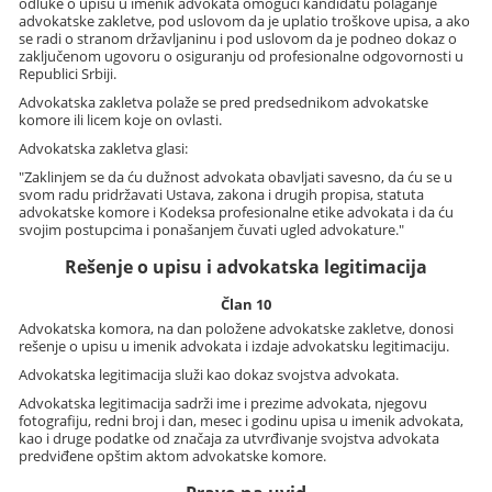
odluke o upisu u imenik advokata omogući kandidatu polaganje
advokatske zakletve, pod uslovom da je uplatio troškove upisa, a ako
se radi o stranom državljaninu i pod uslovom da je podneo dokaz o
zaključenom ugovoru o osiguranju od profesionalne odgovornosti u
Republici Srbiji.
Advokatska zakletva polaže se pred predsednikom advokatske
komore ili licem koje on ovlasti.
Advokatska zakletva glasi:
"Zaklinjem se da ću dužnost advokata obavljati savesno, da ću se u
svom radu pridržavati Ustava, zakona i drugih propisa, statuta
advokatske komore i Kodeksa profesionalne etike advokata i da ću
svojim postupcima i ponašanjem čuvati ugled advokature."
Rešenje o upisu i advokatska legitimacija
Član 10
Advokatska komora, na dan položene advokatske zakletve, donosi
rešenje o upisu u imenik advokata i izdaje advokatsku legitimaciju.
Advokatska legitimacija služi kao dokaz svojstva advokata.
Advokatska legitimacija sadrži ime i prezime advokata, njegovu
fotografiju, redni broj i dan, mesec i godinu upisa u imenik advokata,
kao i druge podatke od značaja za utvrđivanje svojstva advokata
predviđene opštim aktom advokatske komore.