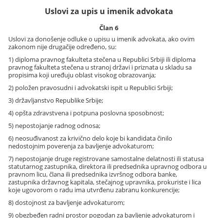
Uslovi za upis u imenik advokata
Član 6
Uslovi za donošenje odluke o upisu u imenik advokata, ako ovim
zakonom nije drugačije određeno, su:
1) diploma pravnog fakulteta stečena u Republici Srbiji ili diploma
pravnog fakulteta stečena u stranoj državi i priznata u skladu sa
propisima koji uređuju oblast visokog obrazovanja;
2) položen pravosudni i advokatski ispit u Republici Srbiji;
3) državljanstvo Republike Srbije;
4) opšta zdravstvena i potpuna poslovna sposobnost;
5) nepostojanje radnog odnosa;
6) neosuđivanost za krivično delo koje bi kandidata činilo
nedostojnim poverenja za bavljenje advokaturom;
7) nepostojanje druge registrovane samostalne delatnosti ili statusa
statutarnog zastupnika, direktora ili predsednika upravnog odbora u
pravnom licu, člana ili predsednika izvršnog odbora banke,
zastupnika državnog kapitala, stečajnog upravnika, prokuriste i lica
koje ugovorom o radu ima utvrđenu zabranu konkurencije;
8) dostojnost za bavljenje advokaturom;
9) obezbeđen radni prostor pogodan za bavljenje advokaturom i