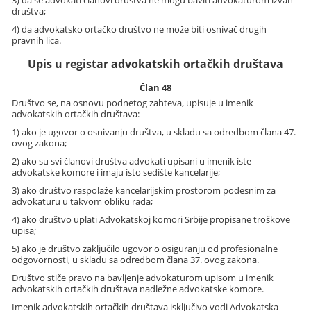
društva;
4) da advokatsko ortačko društvo ne može biti osnivač drugih
pravnih lica.
Upis u registar advokatskih ortačkih društava
Član 48
Društvo se, na osnovu podnetog zahteva, upisuje u imenik
advokatskih ortačkih društava:
1) ako je ugovor o osnivanju društva, u skladu sa odredbom člana 47.
ovog zakona;
2) ako su svi članovi društva advokati upisani u imenik iste
advokatske komore i imaju isto sedište kancelarije;
3) ako društvo raspolaže kancelarijskim prostorom podesnim za
advokaturu u takvom obliku rada;
4) ako društvo uplati Advokatskoj komori Srbije propisane troškove
upisa;
5) ako je društvo zaključilo ugovor o osiguranju od profesionalne
odgovornosti, u skladu sa odredbom člana 37. ovog zakona.
Društvo stiče pravo na bavljenje advokaturom upisom u imenik
advokatskih ortačkih društava nadležne advokatske komore.
Imenik advokatskih ortačkih društava isključivo vodi Advokatska