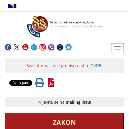
Sve informacije o propisu nađite
OVDE
.
Prijavite se na
mailing listu
!
ZAKON