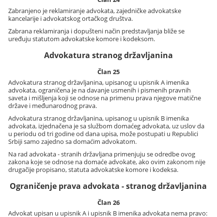
Zabranjeno je reklamiranje advokata, zajedničke advokatske
kancelarije i advokatskog ortačkog društva.
Zabrana reklamiranja i dopušteni način predstavljanja bliže se
uređuju statutom advokatske komore i kodeksom.
Advokatura stranog državljanina
Član 25
Advokatura stranog državljanina, upisanog u upisnik A imenika
advokata, ograničena je na davanje usmenih i pismenih pravnih
saveta i mišljenja koji se odnose na primenu prava njegove matične
države i međunarodnog prava.
Advokatura stranog državljanina, upisanog u upisnik B imenika
advokata, izjednačena je sa službom domaćeg advokata, uz uslov da
u periodu od tri godine od dana upisa, može postupati u Republici
Srbiji samo zajedno sa domaćim advokatom.
Na rad advokata - stranih državljana primenjuju se odredbe ovog
zakona koje se odnose na domaće advokate, ako ovim zakonom nije
drugačije propisano, statuta advokatske komore i kodeksa.
Ograničenje prava advokata - stranog državljanina
Član 26
Advokat upisan u upisnik A i upisnik B imenika advokata nema pravo: