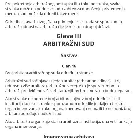
Pre pokretanja arbitražnog postupka ili u toku postupka, svaka
stranka može da podnese sudu zahtev za donošenje privremenih
mera, a sud može da odredi takve mere.
Odredba stava 1. ovog člana primenjuje se i kada se sporazum o
arbitraži odnosi na arbitražu čije je mesto u drugoj državi.
Glava III
ARBITRAŽNI SUD
Sastav
Član 16
Broj arbitara arbitražnog suda određuju stranke.
Arbitražni sud sačinjavaju jedan arbitar (arbitar pojedinac) ili tri,
odnosno više arbitara (arbitražno veće). Ako je sporazumom o
arbitraži predviđeno više arbitara, njihov broj mora da bude neparan.
Ako stranke ne odrede broj arbitara, njihov broj određuje lice ili
institucija koje su stranke sporazumom odredile (u daljem tekstu:
organ imenovanja) a ako organa imenovanja nema ili to ne učini, broj
arbitara određuje nadležni sud.
Ako arbitražu organizuje stalna arbitražna institucija, ona vrši funkciju
organa imenovanja.
Imenovanje arbitara