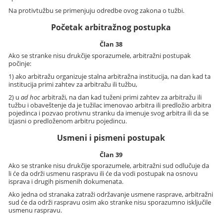
Na protivtužbu se primenjuju odredbe ovog zakona o tužbi.
Početak arbitražnog postupka
Član 38
Ako se stranke nisu drukčije sporazumele, arbitražni postupak
počinje:
1) ako arbitražu organizuje stalna arbitražna institucija, na dan kad ta
institucija primi zahtev za arbitražu ili tužbu,
2) u
ad hoc
arbitraži, na dan kad tuženi primi zahtev za arbitražu ili
tužbu i obaveštenje da je tužilac imenovao arbitra ili predložio arbitra
pojedinca i pozvao protivnu stranku da imenuje svog arbitra ili da se
izjasni o predloženom arbitru pojedincu.
Usmeni i pismeni postupak
Član 39
Ako se stranke nisu drukčije sporazumele, arbitražni sud odlučuje da
li će da održi usmenu raspravu ili će da vodi postupak na osnovu
isprava i drugih pismenih dokumenata.
Ako jedna od stranaka zatraži održavanje usmene rasprave, arbitražni
sud će da održi raspravu osim ako stranke nisu sporazumno isključile
usmenu raspravu.