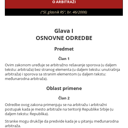
O ARBITRAŽI
("Sl. glasnik RS", br. 46/2006)
Glava I
OSNOVNE ODREDBE
Predmet
Član 1
Ovim zakonom uređuje se arbitražno rešavanje sporova (u daljem
tekstu: arbitraža) bez stranog elementa (u daljem tekstu: unutrašnja
arbitraža) i sporova sa stranim elementom (u daljem tekstu:
međunarodna arbitraža).
Oblast primene
Član 2
Odredbe ovog zakona primenjuju se na arbitražu i arbitražni
postupak kada je mesto arbitraže na teritoriji Republike Srbije (u
daljem tekstu: Republika).
Stranke mogu drukčije da predvide kada je u pitanju međunarodna
arbitraža.