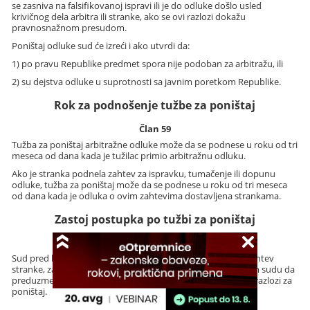
se zasniva na falsifikovanoj ispravi ili je do odluke došlo usled
krivičnog dela arbitra ili stranke, ako se ovi razlozi dokažu
pravnosnažnom presudom.
Poništaj odluke sud će izreći i ako utvrdi da:
1) po pravu Republike predmet spora nije podoban za arbitražu, ili
2) su dejstva odluke u suprotnosti sa javnim poretkom Republike.
Rok za podnošenje tužbe za poništaj
Član 59
Tužba za poništaj arbitražne odluke može da se podnese u roku od tri
meseca od dana kada je tužilac primio arbitražnu odluku.
Ako je stranka podnela zahtev za ispravku, tumačenje ili dopunu
odluke, tužba za poništaj može da se podnese u roku od tri meseca
od dana kada je odluka o ovim zahtevima dostavljena strankama.
Zastoj postupka po tužbi za poništaj
Član 60
Sud pred kojim je podneta tužba za poništaj može da, na zahtev
stranke, zastane sa postupkom da bi omogućio arbitražnom sudu da
preduzme radnje koje oceni kao potrebne da bi se otklonili razlozi za
poništaj.