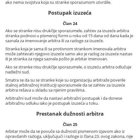
ako nema svojstva koja su stranke sporazumom utvrdile.
Postupak izuzeća
Član 24
Ako se stranke nisu drukčije sporazumele, zahtev za izuzeće arbitra
stranka podnosi u pismenoj formi u roku od 15 dana od dana kada je
saznala za imenovanje arbitra ili za razloge za izuzeće.
Stranka koja je sama ili sa protivnom strankom imenovala arbitra
može zahtevati njegovo izuzeće samo ako je razlog za izuzeće nastao
ili je stranka za njega saznala pošto je arbitar imenovan.
Ako se stranke nisu drukčije sporazumele, o izuzeću arbitra odlučuje
nadležni sud.
Smatra se da su se stranke koje su organizaciju arbitraže poverile
stalnoj arbitražnoj instituciji sporazumele da se zahtev za izuzeće
arbitra rešava u skladu sa njenim pravilima.
Arbitražni sud može da nastavi arbitražni postupak i da donese
arbitražnu odluku iako je postupak izuzeća u toku.
Prestanak dužnosti arbitra
Član 25
Arbitar može da se povuče sa dužnosti pismenom izjavom ako iz
opravdanih razloga, uključujući i razloge iz člana 23. ovog zakona, nije