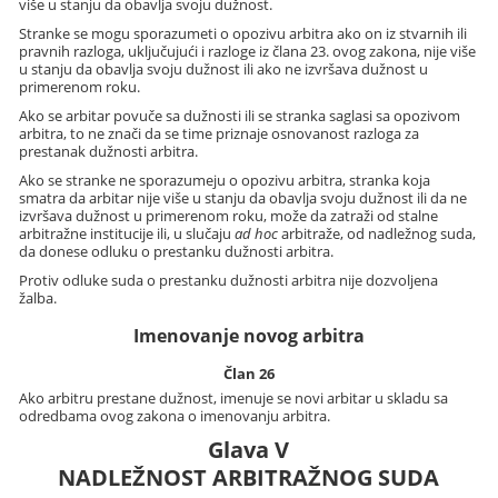
više u stanju da obavlja svoju dužnost.
Stranke se mogu sporazumeti o opozivu arbitra ako on iz stvarnih ili
pravnih razloga, uključujući i razloge iz člana 23. ovog zakona, nije više
u stanju da obavlja svoju dužnost ili ako ne izvršava dužnost u
primerenom roku.
Ako se arbitar povuče sa dužnosti ili se stranka saglasi sa opozivom
arbitra, to ne znači da se time priznaje osnovanost razloga za
prestanak dužnosti arbitra.
Ako se stranke ne sporazumeju o opozivu arbitra, stranka koja
smatra da arbitar nije više u stanju da obavlja svoju dužnost ili da ne
izvršava dužnost u primerenom roku, može da zatraži od stalne
arbitražne institucije ili, u slučaju
ad hoc
arbitraže, od nadležnog suda,
da donese odluku o prestanku dužnosti arbitra.
Protiv odluke suda o prestanku dužnosti arbitra nije dozvoljena
žalba.
Imenovanje novog arbitra
Član 26
Ako arbitru prestane dužnost, imenuje se novi arbitar u skladu sa
odredbama ovog zakona o imenovanju arbitra.
Glava V
NADLEŽNOST ARBITRAŽNOG SUDA