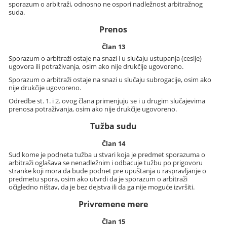
sporazum o arbitraži, odnosno ne ospori nadležnost arbitražnog
suda.
Prenos
Član 13
Sporazum o arbitraži ostaje na snazi i u slučaju ustupanja (cesije)
ugovora ili potraživanja, osim ako nije drukčije ugovoreno.
Sporazum o arbitraži ostaje na snazi u slučaju subrogacije, osim ako
nije drukčije ugovoreno.
Odredbe st. 1. i 2. ovog člana primenjuju se i u drugim slučajevima
prenosa potraživanja, osim ako nije drukčije ugovoreno.
Tužba sudu
Član 14
Sud kome je podneta tužba u stvari koja je predmet sporazuma o
arbitraži oglašava se nenadležnim i odbacuje tužbu po prigovoru
stranke koji mora da bude podnet pre upuštanja u raspravljanje o
predmetu spora, osim ako utvrdi da je sporazum o arbitraži
očigledno ništav, da je bez dejstva ili da ga nije moguće izvršiti.
Privremene mere
Član 15