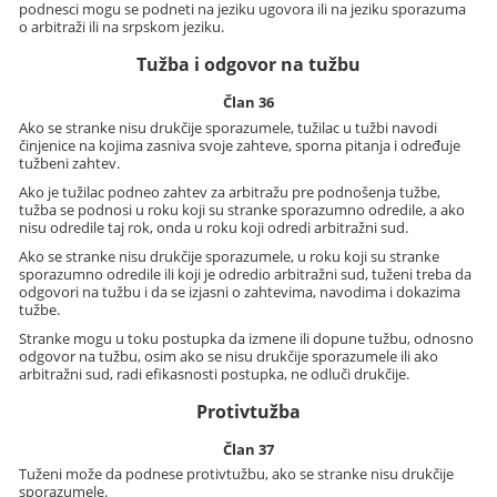
podnesci mogu se podneti na jeziku ugovora ili na jeziku sporazuma
o arbitraži ili na srpskom jeziku.
Tužba i odgovor na tužbu
Član 36
Ako se stranke nisu drukčije sporazumele, tužilac u tužbi navodi
činjenice na kojima zasniva svoje zahteve, sporna pitanja i određuje
tužbeni zahtev.
Ako je tužilac podneo zahtev za arbitražu pre podnošenja tužbe,
tužba se podnosi u roku koji su stranke sporazumno odredile, a ako
nisu odredile taj rok, onda u roku koji odredi arbitražni sud.
Ako se stranke nisu drukčije sporazumele, u roku koji su stranke
sporazumno odredile ili koji je odredio arbitražni sud, tuženi treba da
odgovori na tužbu i da se izjasni o zahtevima, navodima i dokazima
tužbe.
Stranke mogu u toku postupka da izmene ili dopune tužbu, odnosno
odgovor na tužbu, osim ako se nisu drukčije sporazumele ili ako
arbitražni sud, radi efikasnosti postupka, ne odluči drukčije.
Protivtužba
Član 37
Tuženi može da podnese protivtužbu, ako se stranke nisu drukčije
sporazumele.