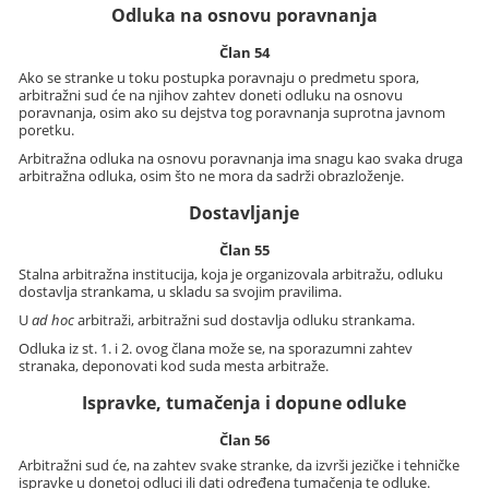
Odluka na osnovu poravnanja
Član 54
Ako se stranke u toku postupka poravnaju o predmetu spora,
arbitražni sud će na njihov zahtev doneti odluku na osnovu
poravnanja, osim ako su dejstva tog poravnanja suprotna javnom
poretku.
Arbitražna odluka na osnovu poravnanja ima snagu kao svaka druga
arbitražna odluka, osim što ne mora da sadrži obrazloženje.
Dostavljanje
Član 55
Stalna arbitražna institucija, koja je organizovala arbitražu, odluku
dostavlja strankama, u skladu sa svojim pravilima.
U
ad hoc
arbitraži, arbitražni sud dostavlja odluku strankama.
Odluka iz st. 1. i 2. ovog člana može se, na sporazumni zahtev
stranaka, deponovati kod suda mesta arbitraže.
Ispravke, tumačenja i dopune odluke
Član 56
Arbitražni sud će, na zahtev svake stranke, da izvrši jezičke i tehničke
ispravke u donetoj odluci ili dati određena tumačenja te odluke.