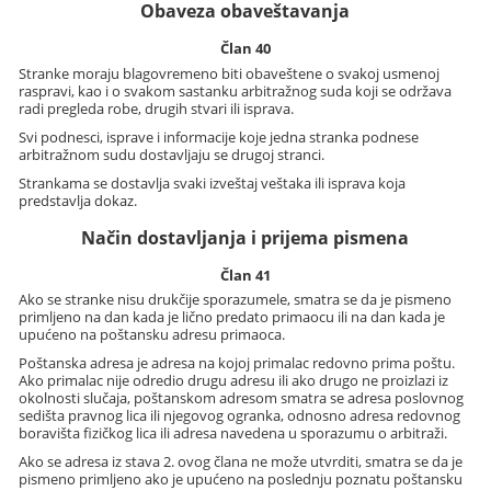
Obaveza obaveštavanja
Član 40
Stranke moraju blagovremeno biti obaveštene o svakoj usmenoj
raspravi, kao i o svakom sastanku arbitražnog suda koji se održava
radi pregleda robe, drugih stvari ili isprava.
Svi podnesci, isprave i informacije koje jedna stranka podnese
arbitražnom sudu dostavljaju se drugoj stranci.
Strankama se dostavlja svaki izveštaj veštaka ili isprava koja
predstavlja dokaz.
Način dostavljanja i prijema pismena
Član 41
Ako se stranke nisu drukčije sporazumele, smatra se da je pismeno
primljeno na dan kada je lično predato primaocu ili na dan kada je
upućeno na poštansku adresu primaoca.
Poštanska adresa je adresa na kojoj primalac redovno prima poštu.
Ako primalac nije odredio drugu adresu ili ako drugo ne proizlazi iz
okolnosti slučaja, poštanskom adresom smatra se adresa poslovnog
sedišta pravnog lica ili njegovog ogranka, odnosno adresa redovnog
boravišta fizičkog lica ili adresa navedena u sporazumu o arbitraži.
Ako se adresa iz stava 2. ovog člana ne može utvrditi, smatra se da je
pismeno primljeno ako je upućeno na poslednju poznatu poštansku