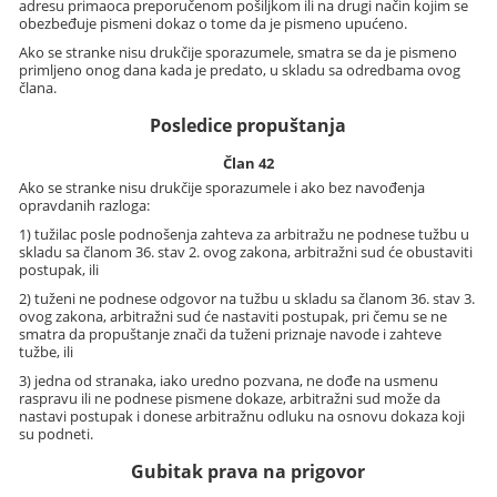
adresu primaoca preporučenom pošiljkom ili na drugi način kojim se
obezbeđuje pismeni dokaz o tome da je pismeno upućeno.
Ako se stranke nisu drukčije sporazumele, smatra se da je pismeno
primljeno onog dana kada je predato, u skladu sa odredbama ovog
člana.
Posledice propuštanja
Član 42
Ako se stranke nisu drukčije sporazumele i ako bez navođenja
opravdanih razloga:
1) tužilac posle podnošenja zahteva za arbitražu ne podnese tužbu u
skladu sa članom 36. stav 2. ovog zakona, arbitražni sud će obustaviti
postupak, ili
2) tuženi ne podnese odgovor na tužbu u skladu sa članom 36. stav 3.
ovog zakona, arbitražni sud će nastaviti postupak, pri čemu se ne
smatra da propuštanje znači da tuženi priznaje navode i zahteve
tužbe, ili
3) jedna od stranaka, iako uredno pozvana, ne dođe na usmenu
raspravu ili ne podnese pismene dokaze, arbitražni sud može da
nastavi postupak i donese arbitražnu odluku na osnovu dokaza koji
su podneti.
Gubitak prava na prigovor