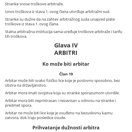
Stranke snose troškove arbitraže.
Iznos troškova iz stava 1. ovog člana utvrđuje arbitražni sud.
Stranke su dužne da na zahtev arbitražnog suda unapred plate
troškove iz stava 1. ovog člana.
Stalna arbitražna institucija sama uređuje troškove arbitraže i tarifu
tih troškova.
Glava IV
ARBITRI
Ko može biti arbitar
Član 19
Arbitar može biti svako fizičko lice koje je poslovno sposobno, bez
obzira na državljanstvo.
Arbitar mora imati svojstva koja su stranke sporazumom utvrdile.
Arbitar mora biti nepristrasan i nezavisan u odnosu na stranke i
predmet spora.
Arbitar ne može biti lice koje je osuđeno na bezuslovnu kaznu
zatvora, dok traju posledice osude.
Prihvatanje dužnosti arbitra