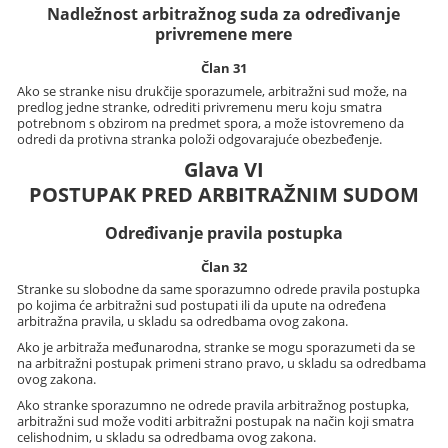
Nadležnost arbitražnog suda za određivanje
privremene mere
Član 31
Ako se stranke nisu drukčije sporazumele, arbitražni sud može, na
predlog jedne stranke, odrediti privremenu meru koju smatra
potrebnom s obzirom na predmet spora, a može istovremeno da
odredi da protivna stranka položi odgovarajuće obezbeđenje.
Glava VI
POSTUPAK PRED ARBITRAŽNIM SUDOM
Određivanje pravila postupka
Član 32
Stranke su slobodne da same sporazumno odrede pravila postupka
po kojima će arbitražni sud postupati ili da upute na određena
arbitražna pravila, u skladu sa odredbama ovog zakona.
Ako je arbitraža međunarodna, stranke se mogu sporazumeti da se
na arbitražni postupak primeni strano pravo, u skladu sa odredbama
ovog zakona.
Ako stranke sporazumno ne odrede pravila arbitražnog postupka,
arbitražni sud može voditi arbitražni postupak na način koji smatra
celishodnim, u skladu sa odredbama ovog zakona.