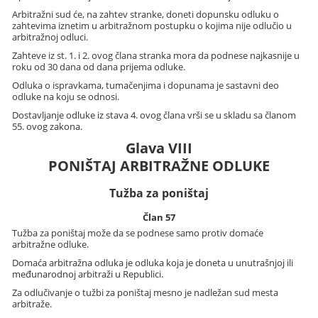
Arbitražni sud će, na zahtev stranke, doneti dopunsku odluku o
zahtevima iznetim u arbitražnom postupku o kojima nije odlučio u
arbitražnoj odluci.
Zahteve iz st. 1. i 2. ovog člana stranka mora da podnese najkasnije u
roku od 30 dana od dana prijema odluke.
Odluka o ispravkama, tumačenjima i dopunama je sastavni deo
odluke na koju se odnosi.
Dostavljanje odluke iz stava 4. ovog člana vrši se u skladu sa članom
55. ovog zakona.
Glava VIII
PONIŠTAJ ARBITRAŽNE ODLUKE
Tužba za poništaj
Član 57
Tužba za poništaj može da se podnese samo protiv domaće
arbitražne odluke.
Domaća arbitražna odluka je odluka koja je doneta u unutrašnjoj ili
međunarodnoj arbitraži u Republici.
Za odlučivanje o tužbi za poništaj mesno je nadležan sud mesta
arbitraže.