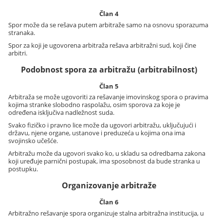
Član 4
Spor može da se rešava putem arbitraže samo na osnovu sporazuma
stranaka.
Spor za koji je ugovorena arbitraža rešava arbitražni sud, koji čine
arbitri.
Podobnost spora za arbitražu (arbitrabilnost)
Član 5
Arbitraža se može ugovoriti za rešavanje imovinskog spora o pravima
kojima stranke slobodno raspolažu, osim sporova za koje je
određena isključiva nadležnost suda.
Svako fizičko i pravno lice može da ugovori arbitražu, uključujući i
državu, njene organe, ustanove i preduzeća u kojima ona ima
svojinsko učešće.
Arbitražu može da ugovori svako ko, u skladu sa odredbama zakona
koji uređuje parnični postupak, ima sposobnost da bude stranka u
postupku.
Organizovanje arbitraže
Član 6
Arbitražno rešavanje spora organizuje stalna arbitražna institucija, u