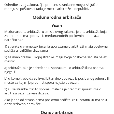
Odredbe ovog zakona, čiju primenu stranke ne mogu isključiti,
moraju se poštovati kada je mesto arbitraže u Republici.
Međunarodna arbitraža
Član 3
Međunarodna arbitraža, u smislu ovog zakona, je ona arbitraža koja
za predmet ima sporove iz međunarodnih poslovnih odnosa, a
naročito ako:
1) stranke u vreme zaključenja sporazuma o arbitraži imaju poslovna
sedišta u različitim državama;
2) se izvan države u kojoj stranke imaju svoja poslovna sedišta nalazi
mesto:
a) arbitraže, ako je određeno u sporazumu o arbitraži ili na osnovu
njega, ili
b) u kome treba da se izvrši bitan deo obaveza iz poslovnog odnosa ili
mesto sa kojim je predmet spora najuže povezan;
3) su se stranke izričito sporazumele da je predmet sporazuma o
arbitraži vezan za više država.
Ako jedna od strana nema poslovno sedište, za tu stranu uzima se u
obzir redovno boravište.
Osnov arbitraže