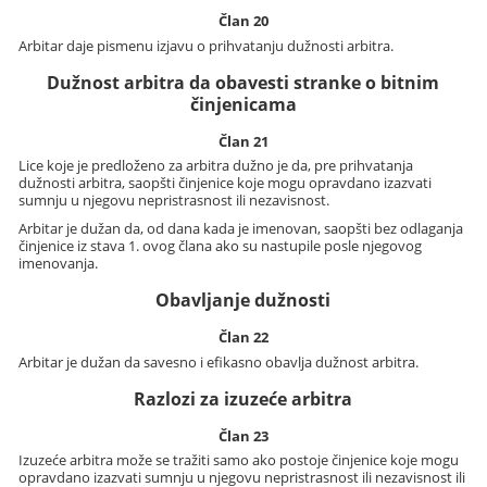
Član 20
Arbitar daje pismenu izjavu o prihvatanju dužnosti arbitra.
Dužnost arbitra da obavesti stranke o bitnim
činjenicama
Član 21
Lice koje je predloženo za arbitra dužno je da, pre prihvatanja
dužnosti arbitra, saopšti činjenice koje mogu opravdano izazvati
sumnju u njegovu nepristrasnost ili nezavisnost.
Arbitar je dužan da, od dana kada je imenovan, saopšti bez odlaganja
činjenice iz stava 1. ovog člana ako su nastupile posle njegovog
imenovanja.
Obavljanje dužnosti
Član 22
Arbitar je dužan da savesno i efikasno obavlja dužnost arbitra.
Razlozi za izuzeće arbitra
Član 23
Izuzeće arbitra može se tražiti samo ako postoje činjenice koje mogu
opravdano izazvati sumnju u njegovu nepristrasnost ili nezavisnost ili