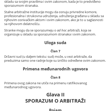
skladu sa svojim pravilima i ovim zakonom, kada je to predviđeno
sporazumom stranaka.
Stalne arbitražne institucije mogu da osnuju privredne komore,
profesionalna i strukovna udruženja, udruženja građana u skladu sa
njihovim osnivačkim aktom i ovim zakonom, ako je to u saglasnosti
sa njihovom delatnošću.
Stranke mogu da se sporazumeju o
ad hoc
arbitraži, koja se
organizuje u skladu sa sporazumom stranaka i ovim zakonom.
Uloga suda
Član 7
Državni sud (u daljem tekstu: sud) može, u vezi arbitraže, da
preduzima samo one radnje koje su izričito određene ovim zakonom.
Primena međunarodnih ugovora
Član 8
Primena ovog zakona ne utiče na primenu ratifikovanog
međunarodnog ugovora.
Glava II
SPORAZUM O ARBITRAŽI
Pojam