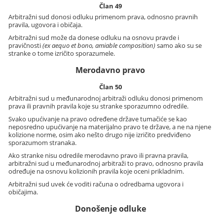
Član 49
Arbitražni sud donosi odluku primenom prava, odnosno pravnih
pravila, ugovora i običaja.
Arbitražni sud može da donese odluku na osnovu pravde i
pravičnosti
(ex aequo et bono, amiable composition)
samo ako su se
stranke o tome izričito sporazumele.
Merodavno pravo
Član 50
Arbitražni sud u međunarodnoj arbitraži odluku donosi primenom
prava ili pravnih pravila koje su stranke sporazumno odredile.
Svako upućivanje na pravo određene države tumačiće se kao
neposredno upućivanje na materijalno pravo te države, a ne na njene
kolizione norme, osim ako nešto drugo nije izričito predviđeno
sporazumom stranaka.
Ako stranke nisu odredile merodavno pravo ili pravna pravila,
arbitražni sud u međunarodnoj arbitraži to pravo, odnosno pravila
određuje na osnovu kolizionih pravila koje oceni prikladnim.
Arbitražni sud uvek će voditi računa o odredbama ugovora i
običajima.
Donošenje odluke