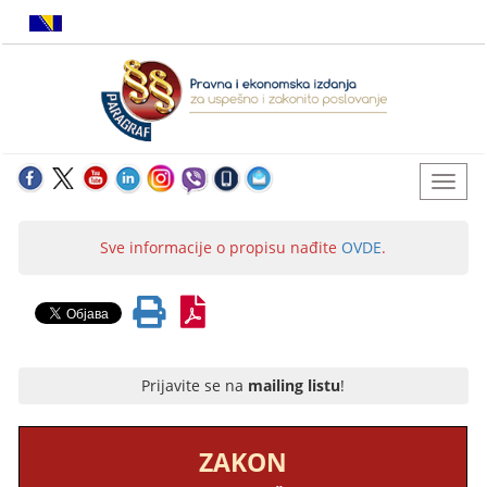
Sve informacije o propisu nađite
OVDE
.
Prijavite se na
mailing listu
!
ZAKON