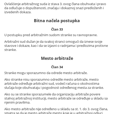
Ovlašćenje arbitražnog suda iz stava 3. ovog člana obuhvata i pravo
da odlučuje o dopuštenosti, značaju i dokaznoj snazi predloženih i
izvedenih dokaza.
Bitna načela postupka
Član 33
U postupku pred arbitražnim sudom stranke su ravnopravne.
Arbitražni sud dužan je da svakoj stranci omogući da iznese svoje
stavove i dokaze, kao i da se izjasni o radnjama i predlozima protivne
stranke.
Mesto arbitraže
Član 34
Stranke mogu sporazumno da odrede mesto arbitraže.
Ako stranke nisu sporazumno odredile mesto arbitraže, mesto
arbitraže određuje arbitražni sud, vodeći računa o okolnostima
slučaja koje obuhvataju i pogodnost određenog mesta za stranke.
Ako su se stranke sporazumele da organizaciju arbitraže povere
stalnoj arbitražnoj instituciji, mesto arbitraže se određuje u skladu sa
njenim pravilima.
Ako mesto arbitraže nije određeno u skladu sa st. 1. do 3. ovog člana,
smatra se da je mesto arbitraže mesto koje je u arbitražnoj odluci