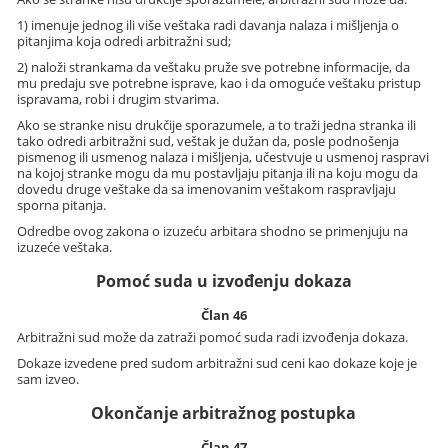
1) imenuje jednog ili više veštaka radi davanja nalaza i mišljenja o
pitanjima koja odredi arbitražni sud;
2) naloži strankama da veštaku pruže sve potrebne informacije, da
mu predaju sve potrebne isprave, kao i da omoguće veštaku pristup
ispravama, robi i drugim stvarima.
Ako se stranke nisu drukčije sporazumele, a to traži jedna stranka ili
tako odredi arbitražni sud, veštak je dužan da, posle podnošenja
pismenog ili usmenog nalaza i mišljenja, učestvuje u usmenoj raspravi
na kojoj stranke mogu da mu postavljaju pitanja ili na koju mogu da
dovedu druge veštake da sa imenovanim veštakom raspravljaju
sporna pitanja.
Odredbe ovog zakona o izuzeću arbitara shodno se primenjuju na
izuzeće veštaka.
Pomoć suda u izvođenju dokaza
Član 46
Arbitražni sud može da zatraži pomoć suda radi izvođenja dokaza.
Dokaze izvedene pred sudom arbitražni sud ceni kao dokaze koje je
sam izveo.
Okončanje arbitražnog postupka
Član 47