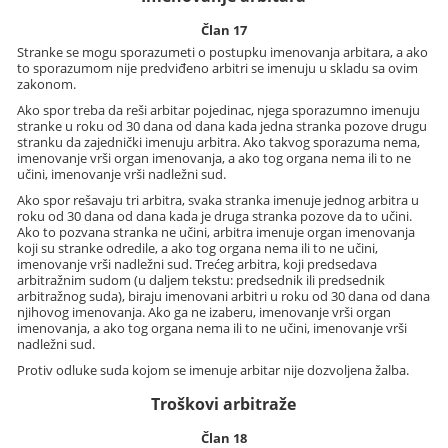
Član 17
Stranke se mogu sporazumeti o postupku imenovanja arbitara, a ako
to sporazumom nije predviđeno arbitri se imenuju u skladu sa ovim
zakonom.
Ako spor treba da reši arbitar pojedinac, njega sporazumno imenuju
stranke u roku od 30 dana od dana kada jedna stranka pozove drugu
stranku da zajednički imenuju arbitra. Ako takvog sporazuma nema,
imenovanje vrši organ imenovanja, a ako tog organa nema ili to ne
učini, imenovanje vrši nadležni sud.
Ako spor rešavaju tri arbitra, svaka stranka imenuje jednog arbitra u
roku od 30 dana od dana kada je druga stranka pozove da to učini.
Ako to pozvana stranka ne učini, arbitra imenuje organ imenovanja
koji su stranke odredile, a ako tog organa nema ili to ne učini,
imenovanje vrši nadležni sud. Trećeg arbitra, koji predsedava
arbitražnim sudom (u daljem tekstu: predsednik ili predsednik
arbitražnog suda), biraju imenovani arbitri u roku od 30 dana od dana
njihovog imenovanja. Ako ga ne izaberu, imenovanje vrši organ
imenovanja, a ako tog organa nema ili to ne učini, imenovanje vrši
nadležni sud.
Protiv odluke suda kojom se imenuje arbitar nije dozvoljena žalba.
Troškovi arbitraže
Član 18