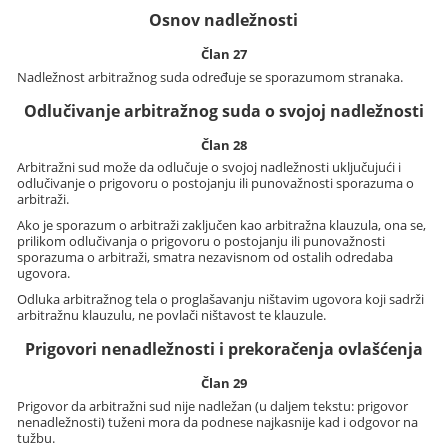
Osnov nadležnosti
Član 27
Nadležnost arbitražnog suda određuje se sporazumom stranaka.
Odlučivanje arbitražnog suda o svojoj nadležnosti
Član 28
Arbitražni sud može da odlučuje o svojoj nadležnosti uključujući i
odlučivanje o prigovoru o postojanju ili punovažnosti sporazuma o
arbitraži.
Ako je sporazum o arbitraži zaključen kao arbitražna klauzula, ona se,
prilikom odlučivanja o prigovoru o postojanju ili punovažnosti
sporazuma o arbitraži, smatra nezavisnom od ostalih odredaba
ugovora.
Odluka arbitražnog tela o proglašavanju ništavim ugovora koji sadrži
arbitražnu klauzulu, ne povlači ništavost te klauzule.
Prigovori nenadležnosti i prekoračenja ovlašćenja
Član 29
Prigovor da arbitražni sud nije nadležan (u daljem tekstu: prigovor
nenadležnosti) tuženi mora da podnese najkasnije kad i odgovor na
tužbu.