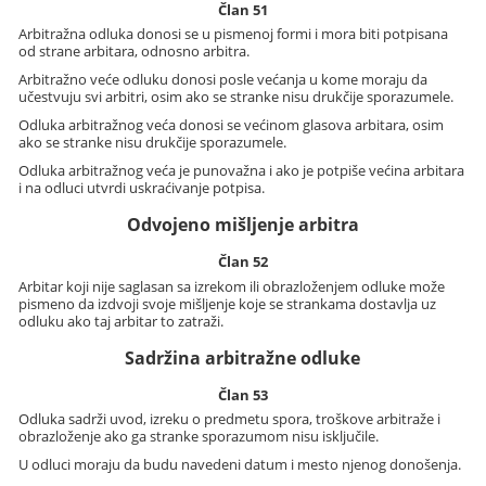
Član 51
Arbitražna odluka donosi se u pismenoj formi i mora biti potpisana
od strane arbitara, odnosno arbitra.
Arbitražno veće odluku donosi posle većanja u kome moraju da
učestvuju svi arbitri, osim ako se stranke nisu drukčije sporazumele.
Odluka arbitražnog veća donosi se većinom glasova arbitara, osim
ako se stranke nisu drukčije sporazumele.
Odluka arbitražnog veća je punovažna i ako je potpiše većina arbitara
i na odluci utvrdi uskraćivanje potpisa.
Odvojeno mišljenje arbitra
Član 52
Arbitar koji nije saglasan sa izrekom ili obrazloženjem odluke može
pismeno da izdvoji svoje mišljenje koje se strankama dostavlja uz
odluku ako taj arbitar to zatraži.
Sadržina arbitražne odluke
Član 53
Odluka sadrži uvod, izreku o predmetu spora, troškove arbitraže i
obrazloženje ako ga stranke sporazumom nisu isključile.
U odluci moraju da budu navedeni datum i mesto njenog donošenja.