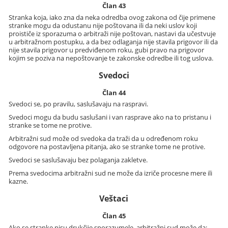
Član 43
Stranka koja, iako zna da neka odredba ovog zakona od čije primene
stranke mogu da odustanu nije poštovana ili da neki uslov koji
proističe iz sporazuma o arbitraži nije poštovan, nastavi da učestvuje
u arbitražnom postupku, a da bez odlaganja nije stavila prigovor ili da
nije stavila prigovor u predviđenom roku, gubi pravo na prigovor
kojim se poziva na nepoštovanje te zakonske odredbe ili tog uslova.
Svedoci
Član 44
Svedoci se, po pravilu, saslušavaju na raspravi.
Svedoci mogu da budu saslušani i van rasprave ako na to pristanu i
stranke se tome ne protive.
Arbitražni sud može od svedoka da traži da u određenom roku
odgovore na postavljena pitanja, ako se stranke tome ne protive.
Svedoci se saslušavaju bez polaganja zakletve.
Prema svedocima arbitražni sud ne može da izriče procesne mere ili
kazne.
Veštaci
Član 45
Ako se stranke nisu drukčije sporazumele, arbitražni sud može da: