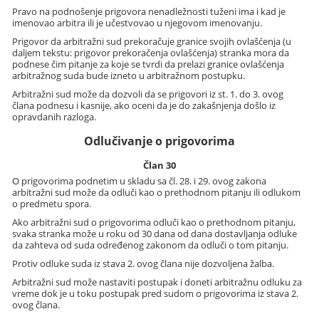
Pravo na podnošenje prigovora nenadležnosti tuženi ima i kad je
imenovao arbitra ili je učestvovao u njegovom imenovanju.
Prigovor da arbitražni sud prekoračuje granice svojih ovlašćenja (u
daljem tekstu: prigovor prekoračenja ovlašćenja) stranka mora da
podnese čim pitanje za koje se tvrdi da prelazi granice ovlašćenja
arbitražnog suda bude izneto u arbitražnom postupku.
Arbitražni sud može da dozvoli da se prigovori iz st. 1. do 3. ovog
člana podnesu i kasnije, ako oceni da je do zakašnjenja došlo iz
opravdanih razloga.
Odlučivanje o prigovorima
Član 30
O prigovorima podnetim u skladu sa čl. 28. i 29. ovog zakona
arbitražni sud može da odluči kao o prethodnom pitanju ili odlukom
o predmetu spora.
Ako arbitražni sud o prigovorima odluči kao o prethodnom pitanju,
svaka stranka može u roku od 30 dana od dana dostavljanja odluke
da zahteva od suda određenog zakonom da odluči o tom pitanju.
Protiv odluke suda iz stava 2. ovog člana nije dozvoljena žalba.
Arbitražni sud može nastaviti postupak i doneti arbitražnu odluku za
vreme dok je u toku postupak pred sudom o prigovorima iz stava 2.
ovog člana.