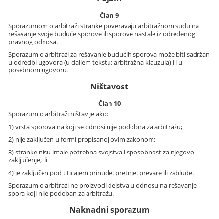
Član 9
Sporazumom o arbitraži stranke poveravaju arbitražnom sudu na
rešavanje svoje buduće sporove ili sporove nastale iz određenog
pravnog odnosa.
Sporazum o arbitraži za rešavanje budućih sporova može biti sadržan
u odredbi ugovora (u daljem tekstu: arbitražna klauzula) ili u
posebnom ugovoru.
Ništavost
Član 10
Sporazum o arbitraži ništav je ako:
1) vrsta sporova na koji se odnosi nije podobna za arbitražu;
2) nije zaključen u formi propisanoj ovim zakonom;
3) stranke nisu imale potrebna svojstva i sposobnost za njegovo
zaključenje, ili
4) je zaključen pod uticajem prinude, pretnje, prevare ili zablude.
Sporazum o arbitraži ne proizvodi dejstva u odnosu na rešavanje
spora koji nije podoban za arbitražu.
Naknadni sporazum