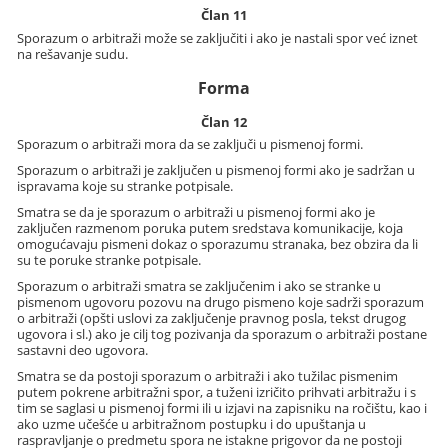
Član 11
Sporazum o arbitraži može se zaključiti i ako je nastali spor već iznet
na rešavanje sudu.
Forma
Član 12
Sporazum o arbitraži mora da se zaključi u pismenoj formi.
Sporazum o arbitraži je zaključen u pismenoj formi ako je sadržan u
ispravama koje su stranke potpisale.
Smatra se da je sporazum o arbitraži u pismenoj formi ako je
zaključen razmenom poruka putem sredstava komunikacije, koja
omogućavaju pismeni dokaz o sporazumu stranaka, bez obzira da li
su te poruke stranke potpisale.
Sporazum o arbitraži smatra se zaključenim i ako se stranke u
pismenom ugovoru pozovu na drugo pismeno koje sadrži sporazum
o arbitraži (opšti uslovi za zaključenje pravnog posla, tekst drugog
ugovora i sl.) ako je cilj tog pozivanja da sporazum o arbitraži postane
sastavni deo ugovora.
Smatra se da postoji sporazum o arbitraži i ako tužilac pismenim
putem pokrene arbitražni spor, a tuženi izričito prihvati arbitražu i s
tim se saglasi u pismenoj formi ili u izjavi na zapisniku na ročištu, kao i
ako uzme učešće u arbitražnom postupku i do upuštanja u
raspravljanje o predmetu spora ne istakne prigovor da ne postoji