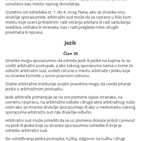
označeno kao mesto njenog donošenja.
Izuzetno od odredaba st. 1. do 4. ovog člana, ako se stranke nisu
drukčije sporazumele, arbitražni sud može da se sastane u bilo kom
mestu koje oceni prikladnim, radi većanja arbitara ili radi saslušanja
svedoka, veštaka ili stranaka, kao i radi pregleda robe, drugih
predmeta ili isprava.
Jezik
Član 35
Stranke mogu sporazumno da odrede jezik ili jezike na kojima će se
voditi arbitražni postupak, a ako takvog sporazuma nema o tome će
odlučiti arbitražni sud, vodeći računa o mestu arbitraže i jeziku koje
su stranke koristile u svom pravnom odnosu.
Stalne arbitražne institucije svojim pravilima mogu da urede pitanje
jezika u arbitražnom postupku.
Jezik arbitraže primenjuje se na sve pismene izjave stranaka, na
usmenu raspravu, na arbitražne odluke i druge akte arbitražnog suda
osim ako se stranke drukčije sporazumeju ili ako u nedostatku takvog
sporazuma arbitražni sud nije drukčije odlučio.
Arbitražni sud može odrediti da se uz pismene dokaze priloži i prevod
na jezik ili jezike koje su stranke sporazumno odredile ili koje je
odredio arbitražni sud.
Do određivanja jezika postupka, tužba, odgovor na tužbu i drugi