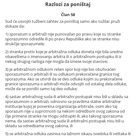
Razlozi za poništaj
Član 58
Sud će usvojiti tužbeni zahtev za poništaj samo ako tužilac pruži
dokaze da:
1) sporazum o arbitraži nije punovažan po pravu koje su stranke
sporazumno odredile ili po pravu Republike ako se stranke nisu
drukčije sporazumele;
2) stranka protiv koje je arbitražna odluka doneta nije bila uredno
obaveštena o imenovanju arbitra ili o arbitražnom postupku ili iz
nekog drugog razloga nije mogla da iznese svoje stavove;
3) je arbitražnom odlukom rešen spor koji nije bio obuhvaćen
sporazumom o arbitraži ili su odlukom prekoračene granice tog
sporazuma. Ako se utvrdi da se deo odluke kojim su prekoračene
granice sporazuma o arbitraži može odvojiti od ostalog dela odluke,
može da se poništi samo taj deo odluke;
4) sastav arbitražnog suda ili arbitražni postupak nisu bili u skladu sa
sporazumom o arbitraži, odnosno sa pravilima stalne arbitražne
institucije kojoj je poverena organizacija arbitraže, osim ako taj
sporazum nije u suprotnosti sa nekom odredbom ovog zakona od
čije primene stranke ne mogu odstupiti ili, ako takvog sporazuma
nema, da sastav arbitražnog suda ili arbitražni postupak nisu bili u
skladu sa odredbama ovog zakona, ili
5) se arbitražna odluka zasniva na lažnom iskazu svedoka ili veštaka ili