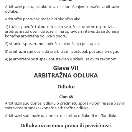
Arbitražni postupak okončava se donošenjem konačne arbitražne
odluke.
Arbitražni postupak može biti okončan ako:
1) tužilac povuče tužbu, osim ako se tuženi tome ne usprotivi, a
arbitražni sud oceni da tuženi ima opravdan interes da se donese
konačna arbitražna odluka o sporu;
2) stranke sporazumno odluče o okončanju postupka;
3) arbitražni sud oceni da je arbitražni postupak postao nemoguć;
4) je arbitražni postupak obustavljen u skladu sa ovim zakonom.
Glava VII
ARBITRAŽNA ODLUKA
Odluke
Član 48
Arbitražni sud donosi odluku o predmetu spora kojom rešava o svim
zahtevima stranaka (konačna arbitražna odluka).
Arbitražni sud može da donese delimičnu odluku ili međuodluku.
Odluka na osnovu prava ili pravičnosti