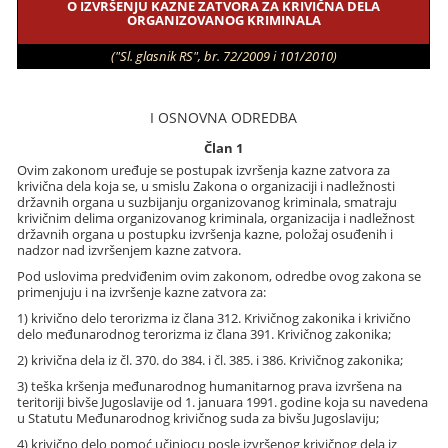
O IZVRŠENJU KAZNE ZATVORA ZA KRIVIČNA DELA
ORGANIZOVANOG KRIMINALA
("Sl. glasnik RS", br. 72/2009 i 101/2010)
I OSNOVNA ODREDBA
Član 1
Ovim zakonom uređuje se postupak izvršenja kazne zatvora za
krivična dela koja se, u smislu Zakona o organizaciji i nadležnosti
državnih organa u suzbijanju organizovanog kriminala, smatraju
krivičnim delima organizovanog kriminala, organizacija i nadležnost
državnih organa u postupku izvršenja kazne, položaj osuđenih i
nadzor nad izvršenjem kazne zatvora.
Pod uslovima predviđenim ovim zakonom, odredbe ovog zakona se
primenjuju i na izvršenje kazne zatvora za:
1) krivično delo terorizma iz člana 312. Krivičnog zakonika i krivično
delo međunarodnog terorizma iz člana 391. Krivičnog zakonika;
2) krivična dela iz čl. 370. do 384. i čl. 385. i 386. Krivičnog zakonika;
3) teška kršenja međunarodnog humanitarnog prava izvršena na
teritoriji bivše Jugoslavije od 1. januara 1991. godine koja su navedena
u Statutu Međunarodnog krivičnog suda za bivšu Jugoslaviju;
4) krivično delo pomoć učiniocu posle izvršenog krivičnog dela iz