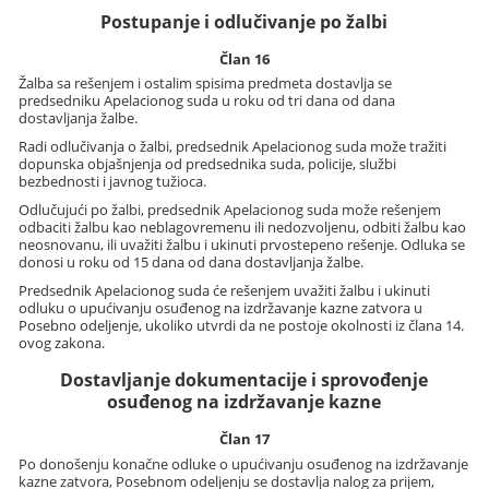
Postupanje i odlučivanje po žalbi
Član 16
Žalba sa rešenjem i ostalim spisima predmeta dostavlja se
predsedniku Apelacionog suda u roku od tri dana od dana
dostavljanja žalbe.
Radi odlučivanja o žalbi, predsednik Apelacionog suda može tražiti
dopunska objašnjenja od predsednika suda, policije, službi
bezbednosti i javnog tužioca.
Odlučujući po žalbi, predsednik Apelacionog suda može rešenjem
odbaciti žalbu kao neblagovremenu ili nedozvoljenu, odbiti žalbu kao
neosnovanu, ili uvažiti žalbu i ukinuti prvostepeno rešenje. Odluka se
donosi u roku od 15 dana od dana dostavljanja žalbe.
Predsednik Apelacionog suda će rešenjem uvažiti žalbu i ukinuti
odluku o upućivanju osuđenog na izdržavanje kazne zatvora u
Posebno odeljenje, ukoliko utvrdi da ne postoje okolnosti iz člana 14.
ovog zakona.
Dostavljanje dokumentacije i sprovođenje
osuđenog na izdržavanje kazne
Član 17
Po donošenju konačne odluke o upućivanju osuđenog na izdržavanje
kazne zatvora, Posebnom odeljenju se dostavlja nalog za prijem,