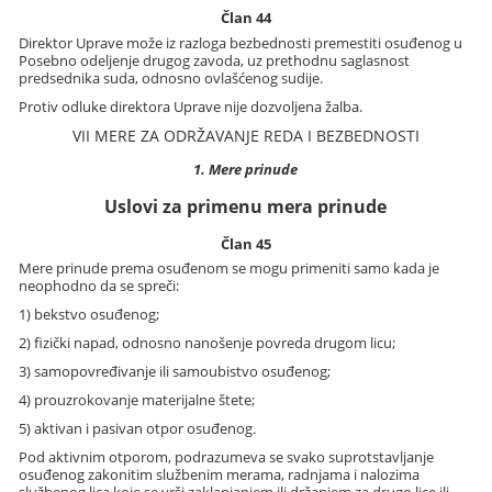
Član 44
Direktor Uprave može iz razloga bezbednosti premestiti osuđenog u
Posebno odeljenje drugog zavoda, uz prethodnu saglasnost
predsednika suda, odnosno ovlašćenog sudije.
Protiv odluke direktora Uprave nije dozvoljena žalba.
VII MERE ZA ODRŽAVANJE REDA I BEZBEDNOSTI
1. Mere prinude
Uslovi za primenu mera prinude
Član 45
Mere prinude prema osuđenom se mogu primeniti samo kada je
neophodno da se spreči:
1) bekstvo osuđenog;
2) fizički napad, odnosno nanošenje povreda drugom licu;
3) samopovređivanje ili samoubistvo osuđenog;
4) prouzrokovanje materijalne štete;
5) aktivan i pasivan otpor osuđenog.
Pod aktivnim otporom, podrazumeva se svako suprotstavljanje
osuđenog zakonitim službenim merama, radnjama i nalozima
službenog lica koje se vrši zaklanjanjem ili držanjem za drugo lice ili