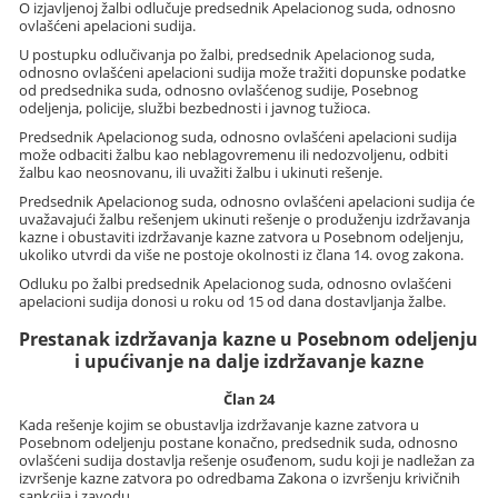
O izjavljenoj žalbi odlučuje predsednik Apelacionog suda, odnosno
ovlašćeni apelacioni sudija.
U postupku odlučivanja po žalbi, predsednik Apelacionog suda,
odnosno ovlašćeni apelacioni sudija može tražiti dopunske podatke
od predsednika suda, odnosno ovlašćenog sudije, Posebnog
odeljenja, policije, službi bezbednosti i javnog tužioca.
Predsednik Apelacionog suda, odnosno ovlašćeni apelacioni sudija
može odbaciti žalbu kao neblagovremenu ili nedozvoljenu, odbiti
žalbu kao neosnovanu, ili uvažiti žalbu i ukinuti rešenje.
Predsednik Apelacionog suda, odnosno ovlašćeni apelacioni sudija će
uvažavajući žalbu rešenjem ukinuti rešenje o produženju izdržavanja
kazne i obustaviti izdržavanje kazne zatvora u Posebnom odeljenju,
ukoliko utvrdi da više ne postoje okolnosti iz člana 14. ovog zakona.
Odluku po žalbi predsednik Apelacionog suda, odnosno ovlašćeni
apelacioni sudija donosi u roku od 15 od dana dostavljanja žalbe.
Prestanak izdržavanja kazne u Posebnom odeljenju
i upućivanje na dalje izdržavanje kazne
Član 24
Kada rešenje kojim se obustavlja izdržavanje kazne zatvora u
Posebnom odeljenju postane konačno, predsednik suda, odnosno
ovlašćeni sudija dostavlja rešenje osuđenom, sudu koji je nadležan za
izvršenje kazne zatvora po odredbama Zakona o izvršenju krivičnih
sankcija i zavodu.