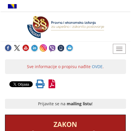
Sve informacije o propisu nađite
OVDE
.
Prijavite se na
mailing listu
!
ZAKON