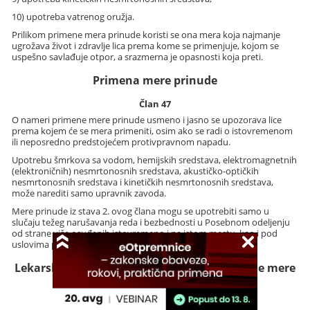
10) upotreba vatrenog oružja.
Prilikom primene mera prinude koristi se ona mera koja najmanje
ugrožava život i zdravlje lica prema kome se primenjuje, kojom se
uspešno savlađuje otpor, a srazmerna je opasnosti koja preti.
Primena mere prinude
Član 47
O nameri primene mere prinude usmeno i jasno se upozorava lice
prema kojem će se mera primeniti, osim ako se radi o istovremenom
ili neposredno predstojećem protivpravnom napadu.
Upotrebu šmrkova sa vodom, hemijskih sredstava, elektromagnetnih
(elektroničnih) nesmrtonosnih sredstava, akustičko-optičkih
nesmrtonosnih sredstava i kinetičkih nesmrtonosnih sredstava,
može narediti samo upravnik zavoda.
Mere prinude iz stava 2. ovog člana mogu se upotrebiti samo u
slučaju težeg narušavanja reda i bezbednosti u Posebnom odeljenju
od strane više osuđenih istovremeno i na istom mestu, kao i pod
uslovima pod kojima se može upotrebiti vatreno oružje.
Lekarski pregled i izveštavanje posle primene mere
prinude
Član 48