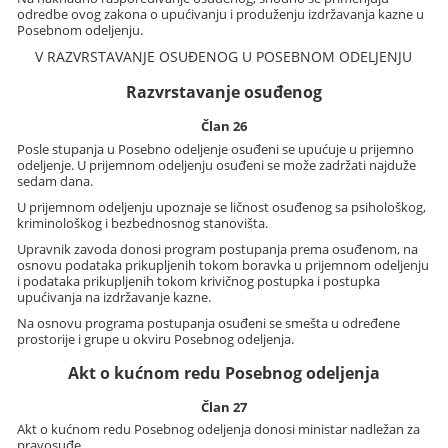
odredbe ovog zakona o upućivanju i produženju izdržavanja kazne u
Posebnom odeljenju.
V RAZVRSTAVANJE OSUĐENOG U POSEBNOM ODELJENJU
Razvrstavanje osuđenog
Član 26
Posle stupanja u Posebno odeljenje osuđeni se upućuje u prijemno
odeljenje. U prijemnom odeljenju osuđeni se može zadržati najduže
sedam dana.
U prijemnom odeljenju upoznaje se ličnost osuđenog sa psihološkog,
kriminološkog i bezbednosnog stanovišta.
Upravnik zavoda donosi program postupanja prema osuđenom, na
osnovu podataka prikupljenih tokom boravka u prijemnom odeljenju
i podataka prikupljenih tokom krivičnog postupka i postupka
upućivanja na izdržavanje kazne.
Na osnovu programa postupanja osuđeni se smešta u određene
prostorije i grupe u okviru Posebnog odeljenja.
Akt o kućnom redu Posebnog odeljenja
Član 27
Akt o kućnom redu Posebnog odeljenja donosi ministar nadležan za
pravosuđe.