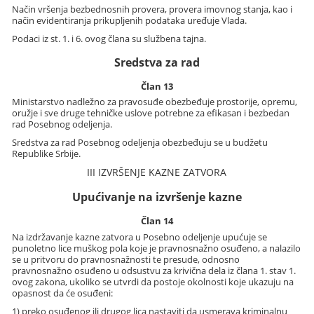
Način vršenja bezbednosnih provera, provera imovnog stanja, kao i
način evidentiranja prikupljenih podataka uređuje Vlada.
Podaci iz st. 1. i 6. ovog člana su službena tajna.
Sredstva za rad
Član 13
Ministarstvo nadležno za pravosuđe obezbeđuje prostorije, opremu,
oružje i sve druge tehničke uslove potrebne za efikasan i bezbedan
rad Posebnog odeljenja.
Sredstva za rad Posebnog odeljenja obezbeđuju se u budžetu
Republike Srbije.
III IZVRŠENJE KAZNE ZATVORA
Upućivanje na izvršenje kazne
Član 14
Na izdržavanje kazne zatvora u Posebno odeljenje upućuje se
punoletno lice muškog pola koje je pravnosnažno osuđeno, a nalazilo
se u pritvoru do pravnosnažnosti te presude, odnosno
pravnosnažno osuđeno u odsustvu za krivična dela iz člana 1. stav 1.
ovog zakona, ukoliko se utvrdi da postoje okolnosti koje ukazuju na
opasnost da će osuđeni:
1) preko osuđenog ili drugog lica nastaviti da usmerava kriminalnu