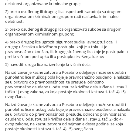
delatnost organizovane kriminalne grupe;
2) preko osuđenog ili drugog lica uspostaviti saradnju sa drugom
organizovanom kriminalnom grupom radi nastavka kriminalne
delatnosti;
3) preko osuđenog ili drugog lica organizovati sukobe sa drugom
organizovanom kriminalnom grupom;
4) preko drugog lica ugroziti sigurnost sudije, javnog tužioca, ili
drugog učesnika u krivičnom postupku koji je u toku ili je
pravnosnažno okončan, ili drugog službenog lica koje je postupalo u
pretkrivičnom postupku ili u postupku izvršenja kazne;
5) navoditi drugo lice na izvršenje krivičnih dela.
Na izdržavanje kazne zatvora u Posebno odeljenje može se uputiti i
punoletno lice muškog pola koje je pravnosnažno osuđeno, a nalazilo
se u pritvoru do pravnosnažnosti te presude, odnosno
pravnosnažno osuđeno u odsustvu za krivična dela iz člana 1. stav 2.
tačka 1) ovog zakona, za koja postoje okolnosti iz stava 1. tač. 4) i 5)
ovog člana.
Na izdržavanje kazne zatvora u Posebno odeljenje može se uputiti i
punoletno lice muškog pola koje je pravnosnažno osuđeno, a nalazilo
se u pritvoru do pravnosnažnosti presude, odnosno pravnosnažno
osuđeno u odsustvu za krivična dela iz člana 1. stav 2. tač. 2) do 4)
ovog zakona, na kaznu zatvora od najmanje deset godina, za koja
postoje okolnosti iz stava 1. tač. 4) i 5) ovog člana.