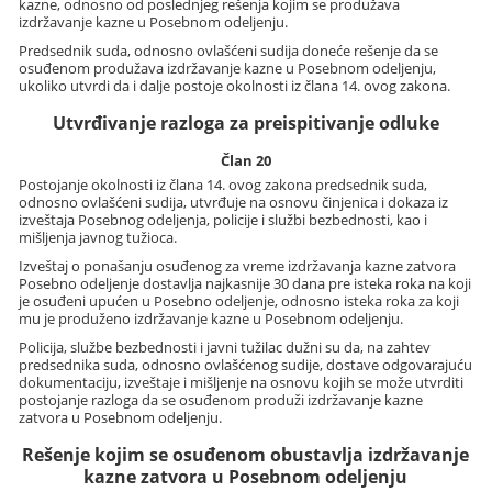
kazne, odnosno od poslednjeg rešenja kojim se produžava
izdržavanje kazne u Posebnom odeljenju.
Predsednik suda, odnosno ovlašćeni sudija doneće rešenje da se
osuđenom produžava izdržavanje kazne u Posebnom odeljenju,
ukoliko utvrdi da i dalje postoje okolnosti iz člana 14. ovog zakona.
Utvrđivanje razloga za preispitivanje odluke
Član 20
Postojanje okolnosti iz člana 14. ovog zakona predsednik suda,
odnosno ovlašćeni sudija, utvrđuje na osnovu činjenica i dokaza iz
izveštaja Posebnog odeljenja, policije i službi bezbednosti, kao i
mišljenja javnog tužioca.
Izveštaj o ponašanju osuđenog za vreme izdržavanja kazne zatvora
Posebno odeljenje dostavlja najkasnije 30 dana pre isteka roka na koji
je osuđeni upućen u Posebno odeljenje, odnosno isteka roka za koji
mu je produženo izdržavanje kazne u Posebnom odeljenju.
Policija, službe bezbednosti i javni tužilac dužni su da, na zahtev
predsednika suda, odnosno ovlašćenog sudije, dostave odgovarajuću
dokumentaciju, izveštaje i mišljenje na osnovu kojih se može utvrditi
postojanje razloga da se osuđenom produži izdržavanje kazne
zatvora u Posebnom odeljenju.
Rešenje kojim se osuđenom obustavlja izdržavanje
kazne zatvora u Posebnom odeljenju