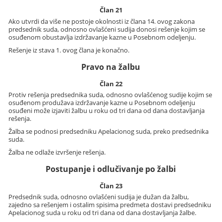
Član 21
Ako utvrdi da više ne postoje okolnosti iz člana 14. ovog zakona
predsednik suda, odnosno ovlašćeni sudija donosi rešenje kojim se
osuđenom obustavlja izdržavanje kazne u Posebnom odeljenju.
Rešenje iz stava 1. ovog člana je konačno.
Pravo na žalbu
Član 22
Protiv rešenja predsednika suda, odnosno ovlašćenog sudije kojim se
osuđenom produžava izdržavanje kazne u Posebnom odeljenju
osuđeni može izjaviti žalbu u roku od tri dana od dana dostavljanja
rešenja.
Žalba se podnosi predsedniku Apelacionog suda, preko predsednika
suda.
Žalba ne odlaže izvršenje rešenja.
Postupanje i odlučivanje po žalbi
Član 23
Predsednik suda, odnosno ovlašćeni sudija je dužan da žalbu,
zajedno sa rešenjem i ostalim spisima predmeta dostavi predsedniku
Apelacionog suda u roku od tri dana od dana dostavljanja žalbe.