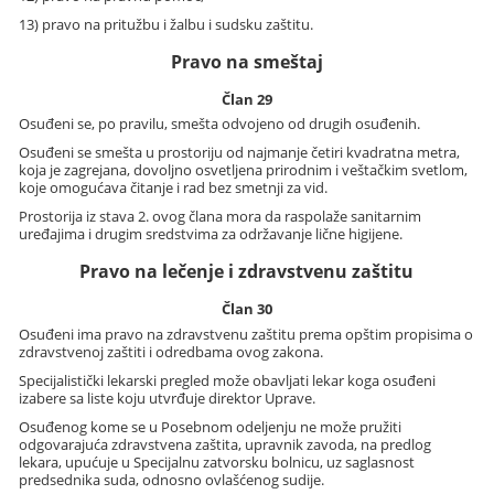
13) pravo na pritužbu i žalbu i sudsku zaštitu.
Pravo na smeštaj
Član 29
Osuđeni se, po pravilu, smešta odvojeno od drugih osuđenih.
Osuđeni se smešta u prostoriju od najmanje četiri kvadratna metra,
koja je zagrejana, dovoljno osvetljena prirodnim i veštačkim svetlom,
koje omogućava čitanje i rad bez smetnji za vid.
Prostorija iz stava 2. ovog člana mora da raspolaže sanitarnim
uređajima i drugim sredstvima za održavanje lične higijene.
Pravo na lečenje i zdravstvenu zaštitu
Član 30
Osuđeni ima pravo na zdravstvenu zaštitu prema opštim propisima o
zdravstvenoj zaštiti i odredbama ovog zakona.
Specijalistički lekarski pregled može obavljati lekar koga osuđeni
izabere sa liste koju utvrđuje direktor Uprave.
Osuđenog kome se u Posebnom odeljenju ne može pružiti
odgovarajuća zdravstvena zaštita, upravnik zavoda, na predlog
lekara, upućuje u Specijalnu zatvorsku bolnicu, uz saglasnost
predsednika suda, odnosno ovlašćenog sudije.