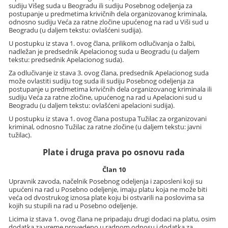
sudiju Višeg suda u Beogradu ili sudiju Posebnog odeljenja za
postupanje u predmetima krivičnih dela organizovanog kriminala,
odnosno sudiju Veća za ratne zločine upućenog na rad u Viši sud u
Beogradu (u daljem tekstu: ovlašćeni sudija).
U postupku iz stava 1. ovog člana, prilikom odlučivanja o žalbi,
nadležan je predsednik Apelacionog suda u Beogradu (u daljem
tekstu: predsednik Apelacionog suda).
Za odlučivanje iz stava 3. ovog člana, predsednik Apelacionog suda
može ovlastiti sudiju tog suda ili sudiju Posebnog odeljenja za
postupanje u predmetima krivičnih dela organizovanog kriminala ili
sudiju Veća za ratne zločine, upućenog na rad u Apelacioni sud u
Beogradu (u daljem tekstu: ovlašćeni apelacioni sudija).
U postupku iz stava 1. ovog člana postupa Tužilac za organizovani
kriminal, odnosno Tužilac za ratne zločine (u daljem tekstu: javni
tužilac).
Plate i druga prava po osnovu rada
Član 10
Upravnik zavoda, načelnik Posebnog odeljenja i zaposleni koji su
upućeni na rad u Posebno odeljenje, imaju platu koja ne može biti
veća od dvostrukog iznosa plate koju bi ostvarili na poslovima sa
kojih su stupili na rad u Posebno odeljenje.
Licima iz stava 1. ovog člana ne pripadaju drugi dodaci na platu, osim
dodatka za vreme provedeno u radnom odnosu i dodatka za