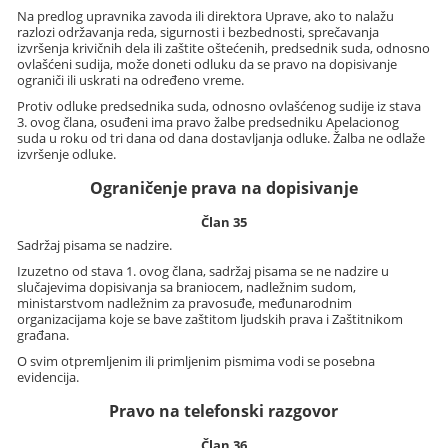
Na predlog upravnika zavoda ili direktora Uprave, ako to nalažu
razlozi održavanja reda, sigurnosti i bezbednosti, sprečavanja
izvršenja krivičnih dela ili zaštite oštećenih, predsednik suda, odnosno
ovlašćeni sudija, može doneti odluku da se pravo na dopisivanje
ograniči ili uskrati na određeno vreme.
Protiv odluke predsednika suda, odnosno ovlašćenog sudije iz stava
3. ovog člana, osuđeni ima pravo žalbe predsedniku Apelacionog
suda u roku od tri dana od dana dostavljanja odluke. Žalba ne odlaže
izvršenje odluke.
Ograničenje prava na dopisivanje
Član 35
Sadržaj pisama se nadzire.
Izuzetno od stava 1. ovog člana, sadržaj pisama se ne nadzire u
slučajevima dopisivanja sa braniocem, nadležnim sudom,
ministarstvom nadležnim za pravosuđe, međunarodnim
organizacijama koje se bave zaštitom ljudskih prava i Zaštitnikom
građana.
O svim otpremljenim ili primljenim pismima vodi se posebna
evidencija.
Pravo na telefonski razgovor
Član 36