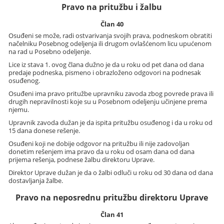
Pravo na pritužbu i žalbu
Član 40
Osuđeni se može, radi ostvarivanja svojih prava, podneskom obratiti
načelniku Posebnog odeljenja ili drugom ovlašćenom licu upućenom
na rad u Posebno odeljenje.
Lice iz stava 1. ovog člana dužno je da u roku od pet dana od dana
predaje podneska, pismeno i obrazloženo odgovori na podnesak
osuđenog.
Osuđeni ima pravo pritužbe upravniku zavoda zbog povrede prava ili
drugih nepravilnosti koje su u Posebnom odeljenju učinjene prema
njemu.
Upravnik zavoda dužan je da ispita pritužbu osuđenog i da u roku od
15 dana donese rešenje.
Osuđeni koji ne dobije odgovor na pritužbu ili nije zadovoljan
donetim rešenjem ima pravo da u roku od osam dana od dana
prijema rešenja, podnese žalbu direktoru Uprave.
Direktor Uprave dužan je da o žalbi odluči u roku od 30 dana od dana
dostavljanja žalbe.
Pravo na neposrednu pritužbu direktoru Uprave
Član 41