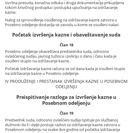
izvršna presuda, konačna odluka i druga dokumentacija prikupljena
tokom krivičnog postupka i postupka upućivanja na izdržavanje
kazne.
Nalog za sprovođenje osuđenog na izdržavanje kazne zatvora u
Posebno odeljenje dostavlja se zavodu u kome se osuđeni nalazi.
Početak izvršenja kazne i obaveštavanje suda
Član 18
Posebno odeljenje obaveštava predsednika suda, odnosno
ovlašćenog sudiju, javnog tužioca i policiju o danu i času kada je
osuđeni stupio na izdržavanje kazne.
Početak izdržavanja kazne računa se od dana kada je osuđeni stupio
na izdržavanje kazne u Posebno odeljenje.
IV PRODUŽENJE I PRESTANAK IZVRŠENJA KAZNE U POSEBNOM
ODELJENJU
Preispitivanje razloga za izvršenje kazne u
Posebnom odeljenju
Član 19
Predsednik suda, odnosno ovlašćeni sudija ispituje po službenoj
dužnosti da li i dalje postoje razlozi za izdržavanje kazne zatvora u
Posebnom odeljenju na svake dve godine od početka izdržavanja