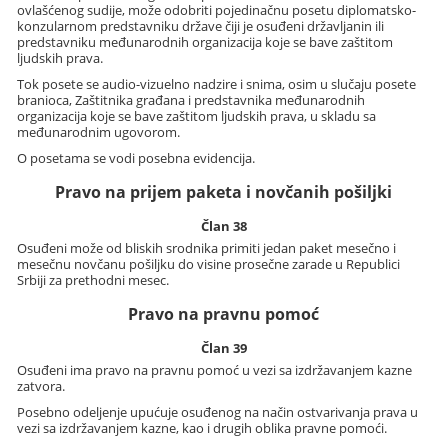
ovlašćenog sudije, može odobriti pojedinačnu posetu diplomatsko-
konzularnom predstavniku države čiji je osuđeni državljanin ili
predstavniku međunarodnih organizacija koje se bave zaštitom
ljudskih prava.
Tok posete se audio-vizuelno nadzire i snima, osim u slučaju posete
branioca, Zaštitnika građana i predstavnika međunarodnih
organizacija koje se bave zaštitom ljudskih prava, u skladu sa
međunarodnim ugovorom.
O posetama se vodi posebna evidencija.
Pravo na prijem paketa i novčanih pošiljki
Član 38
Osuđeni može od bliskih srodnika primiti jedan paket mesečno i
mesečnu novčanu pošiljku do visine prosečne zarade u Republici
Srbiji za prethodni mesec.
Pravo na pravnu pomoć
Član 39
Osuđeni ima pravo na pravnu pomoć u vezi sa izdržavanjem kazne
zatvora.
Posebno odeljenje upućuje osuđenog na način ostvarivanja prava u
vezi sa izdržavanjem kazne, kao i drugih oblika pravne pomoći.