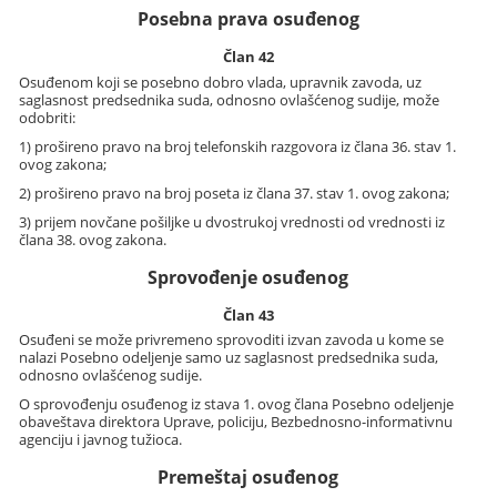
Posebna prava osuđenog
Član 42
Osuđenom koji se posebno dobro vlada, upravnik zavoda, uz
saglasnost predsednika suda, odnosno ovlašćenog sudije, može
odobriti:
1) prošireno pravo na broj telefonskih razgovora iz člana 36. stav 1.
ovog zakona;
2) prošireno pravo na broj poseta iz člana 37. stav 1. ovog zakona;
3) prijem novčane pošiljke u dvostrukoj vrednosti od vrednosti iz
člana 38. ovog zakona.
Sprovođenje osuđenog
Član 43
Osuđeni se može privremeno sprovoditi izvan zavoda u kome se
nalazi Posebno odeljenje samo uz saglasnost predsednika suda,
odnosno ovlašćenog sudije.
O sprovođenju osuđenog iz stava 1. ovog člana Posebno odeljenje
obaveštava direktora Uprave, policiju, Bezbednosno-informativnu
agenciju i javnog tužioca.
Premeštaj osuđenog