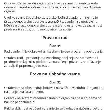
O sprovođenju osuđenog iz stava 3. ovog člana upravnik zavoda
odmah obaveštava direktora Uprave, a po potrebi i druge državne
organe.
Ukoliko se ni u Specijalnoj zatvorskoj bolnici osuđenom ne može
pružiti odgovarajuća zdravstvena zaštita, osuđeni se upućuje na
lečenje u drugu odgovarajuću zdravstvenu ustanovu, uz saglasnost
predsednika suda, odnosno ovlašćenog sudije.
Pravo na rad
Član 31
Rad osuđenih je dobrovoljan i sastavni je deo programa postupanja.
Osuđeni radi u prostorijama Posebnog odeljenja, sa sredstvima i
predmetima koji nisu podobni za nanošenje povreda, narušavanje
zdravlja ili pripremanje bekstva.
Pravo na slobodno vreme
Član 32
Osuđenom se obezbeđuje boravak na svežem vazduhu u trajanju od
najmanje dva časa dnevno.
Boravak na svežem vazduhu osuđenih organizuje se u grupama od
najviše pet osuđenih.
Fizička aktivnost osuđenih organizuje se u odgovarajućem prostoru