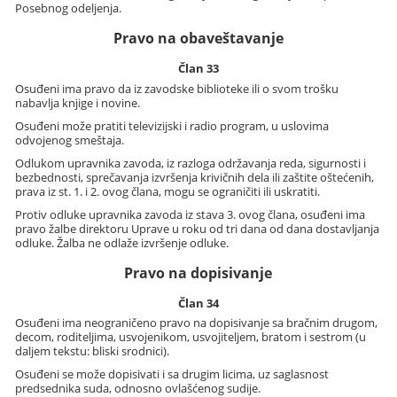
Posebnog odeljenja.
Pravo na obaveštavanje
Član 33
Osuđeni ima pravo da iz zavodske biblioteke ili o svom trošku
nabavlja knjige i novine.
Osuđeni može pratiti televizijski i radio program, u uslovima
odvojenog smeštaja.
Odlukom upravnika zavoda, iz razloga održavanja reda, sigurnosti i
bezbednosti, sprečavanja izvršenja krivičnih dela ili zaštite oštećenih,
prava iz st. 1. i 2. ovog člana, mogu se ograničiti ili uskratiti.
Protiv odluke upravnika zavoda iz stava 3. ovog člana, osuđeni ima
pravo žalbe direktoru Uprave u roku od tri dana od dana dostavljanja
odluke. Žalba ne odlaže izvršenje odluke.
Pravo na dopisivanje
Član 34
Osuđeni ima neograničeno pravo na dopisivanje sa bračnim drugom,
decom, roditeljima, usvojenikom, usvojiteljem, bratom i sestrom (u
daljem tekstu: bliski srodnici).
Osuđeni se može dopisivati i sa drugim licima, uz saglasnost
predsednika suda, odnosno ovlašćenog sudije.