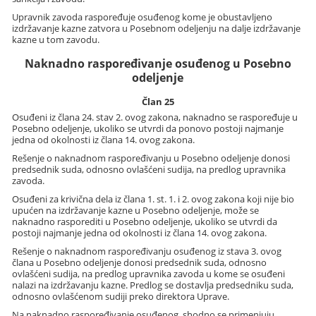
Upravnik zavoda raspoređuje osuđenog kome je obustavljeno
izdržavanje kazne zatvora u Posebnom odeljenju na dalje izdržavanje
kazne u tom zavodu.
Naknadno raspoređivanje osuđenog u Posebno
odeljenje
Član 25
Osuđeni iz člana 24. stav 2. ovog zakona, naknadno se raspoređuje u
Posebno odeljenje, ukoliko se utvrdi da ponovo postoji najmanje
jedna od okolnosti iz člana 14. ovog zakona.
Rešenje o naknadnom raspoređivanju u Posebno odeljenje donosi
predsednik suda, odnosno ovlašćeni sudija, na predlog upravnika
zavoda.
Osuđeni za krivična dela iz člana 1. st. 1. i 2. ovog zakona koji nije bio
upućen na izdržavanje kazne u Posebno odeljenje, može se
naknadno rasporediti u Posebno odeljenje, ukoliko se utvrdi da
postoji najmanje jedna od okolnosti iz člana 14. ovog zakona.
Rešenje o naknadnom raspoređivanju osuđenog iz stava 3. ovog
člana u Posebno odeljenje donosi predsednik suda, odnosno
ovlašćeni sudija, na predlog upravnika zavoda u kome se osuđeni
nalazi na izdržavanju kazne. Predlog se dostavlja predsedniku suda,
odnosno ovlašćenom sudiji preko direktora Uprave.
Na naknadno raspoređivanje osuđenog, shodno se primenjuju