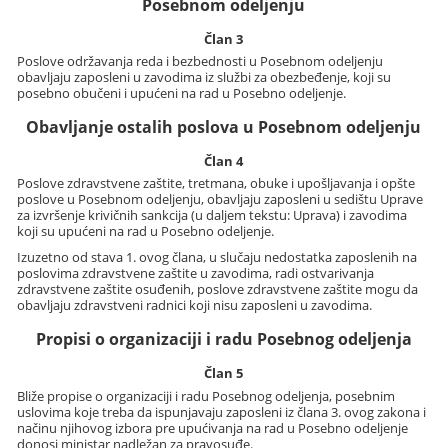
Posebnom odeljenju
Član 3
Poslove održavanja reda i bezbednosti u Posebnom odeljenju
obavljaju zaposleni u zavodima iz službi za obezbeđenje, koji su
posebno obučeni i upućeni na rad u Posebno odeljenje.
Obavljanje ostalih poslova u Posebnom odeljenju
Član 4
Poslove zdravstvene zaštite, tretmana, obuke i upošljavanja i opšte
poslove u Posebnom odeljenju, obavljaju zaposleni u sedištu Uprave
za izvršenje krivičnih sankcija (u daljem tekstu: Uprava) i zavodima
koji su upućeni na rad u Posebno odeljenje.
Izuzetno od stava 1. ovog člana, u slučaju nedostatka zaposlenih na
poslovima zdravstvene zaštite u zavodima, radi ostvarivanja
zdravstvene zaštite osuđenih, poslove zdravstvene zaštite mogu da
obavljaju zdravstveni radnici koji nisu zaposleni u zavodima.
Propisi o organizaciji i radu Posebnog odeljenja
Član 5
Bliže propise o organizaciji i radu Posebnog odeljenja, posebnim
uslovima koje treba da ispunjavaju zaposleni iz člana 3. ovog zakona i
načinu njihovog izbora pre upućivanja na rad u Posebno odeljenje
donosi ministar nadležan za pravosuđe.