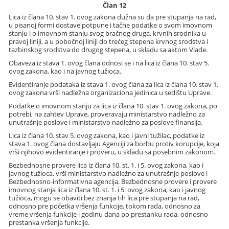
Član 12
Lica iz člana 10. stav 1. ovog zakona dužna su da pre stupanja na rad,
u pisanoj formi dostave potpune i tačne podatke o svom imovnom
stanju i o imovnom stanju svog bračnog druga, krvnih srodnika u
pravoj liniji, a u pobočnoj liniji do trećeg stepena krvnog srodstva i
tazbinskog srodstva do drugog stepena, u skladu sa aktom Vlade.
Obaveza iz stava 1. ovog člana odnosi se i na lica iz člana 10. stav 5.
ovog zakona, kao i na javnog tužioca.
Evidentiranje podataka iz stava 1. ovog člana za lica iz člana 10. stav 1.
ovog zakona vrši nadležna organizaciona jedinica u sedištu Uprave.
Podatke o imovnom stanju za lica iz člana 10. stav 1. ovog zakona, po
potrebi, na zahtev Uprave, proveravaju ministarstvo nadležno za
unutrašnje poslove i ministarstvo nadležno za poslove finansija.
Lica iz člana 10. stav 5. ovog zakona, kao i javni tužilac, podatke iz
stava 1. ovog člana dostavljaju Agenciji za borbu protiv korupcije, koja
vrši njihovo evidentiranje i proveru, u skladu sa posebnim zakonom.
Bezbednosne provere lica iz člana 10. st. 1. i 5. ovog zakona, kao i
javnog tužioca, vrši ministarstvo nadležno za unutrašnje poslove i
Bezbednosno-informativna agencija. Bezbednosne provere i provere
imovnog stanja lica iz člana 10. st. 1. i 5. ovog zakona, kao i javnog
tužioca, mogu se obaviti bez znanja tih lica pre stupanja na rad,
odnosno pre početka vršenja funkcije, tokom rada, odnosno za
vreme vršenja funkcije i godinu dana po prestanku rada, odnosno
prestanka vršenja funkcije.