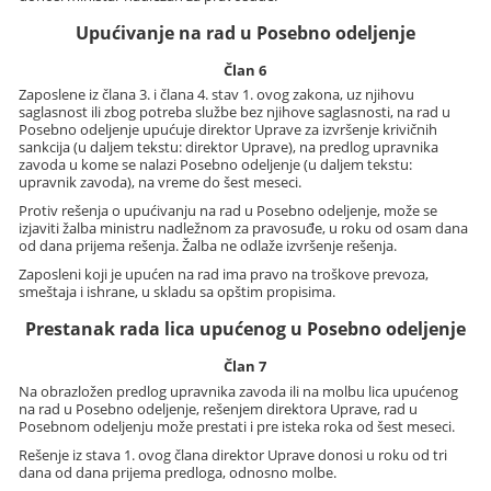
Upućivanje na rad u Posebno odeljenje
Član 6
Zaposlene iz člana 3. i člana 4. stav 1. ovog zakona, uz njihovu
saglasnost ili zbog potreba službe bez njihove saglasnosti, na rad u
Posebno odeljenje upućuje direktor Uprave za izvršenje krivičnih
sankcija (u daljem tekstu: direktor Uprave), na predlog upravnika
zavoda u kome se nalazi Posebno odeljenje (u daljem tekstu:
upravnik zavoda), na vreme do šest meseci.
Protiv rešenja o upućivanju na rad u Posebno odeljenje, može se
izjaviti žalba ministru nadležnom za pravosuđe, u roku od osam dana
od dana prijema rešenja. Žalba ne odlaže izvršenje rešenja.
Zaposleni koji je upućen na rad ima pravo na troškove prevoza,
smeštaja i ishrane, u skladu sa opštim propisima.
Prestanak rada lica upućenog u Posebno odeljenje
Član 7
Na obrazložen predlog upravnika zavoda ili na molbu lica upućenog
na rad u Posebno odeljenje, rešenjem direktora Uprave, rad u
Posebnom odeljenju može prestati i pre isteka roka od šest meseci.
Rešenje iz stava 1. ovog člana direktor Uprave donosi u roku od tri
dana od dana prijema predloga, odnosno molbe.