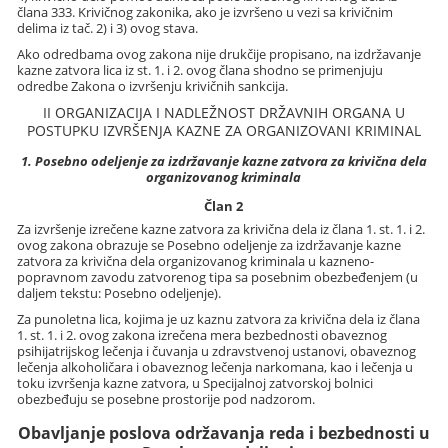
člana 333. Krivičnog zakonika, ako je izvršeno u vezi sa krivičnim
delima iz tač. 2) i 3) ovog stava.
Ako odredbama ovog zakona nije drukčije propisano, na izdržavanje
kazne zatvora lica iz st. 1. i 2. ovog člana shodno se primenjuju
odredbe Zakona o izvršenju krivičnih sankcija.
II ORGANIZACIJA I NADLEŽNOST DRŽAVNIH ORGANA U
POSTUPKU IZVRŠENJA KAZNE ZA ORGANIZOVANI KRIMINAL
1. Posebno odeljenje za izdržavanje kazne zatvora za krivična dela
organizovanog kriminala
Član 2
Za izvršenje izrečene kazne zatvora za krivična dela iz člana 1. st. 1. i 2.
ovog zakona obrazuje se Posebno odeljenje za izdržavanje kazne
zatvora za krivična dela organizovanog kriminala u kazneno-
popravnom zavodu zatvorenog tipa sa posebnim obezbeđenjem (u
daljem tekstu: Posebno odeljenje).
Za punoletna lica, kojima je uz kaznu zatvora za krivična dela iz člana
1. st. 1. i 2. ovog zakona izrečena mera bezbednosti obaveznog
psihijatrijskog lečenja i čuvanja u zdravstvenoj ustanovi, obaveznog
lečenja alkoholičara i obaveznog lečenja narkomana, kao i lečenja u
toku izvršenja kazne zatvora, u Specijalnoj zatvorskoj bolnici
obezbeđuju se posebne prostorije pod nadzorom.
Obavljanje poslova održavanja reda i bezbednosti u