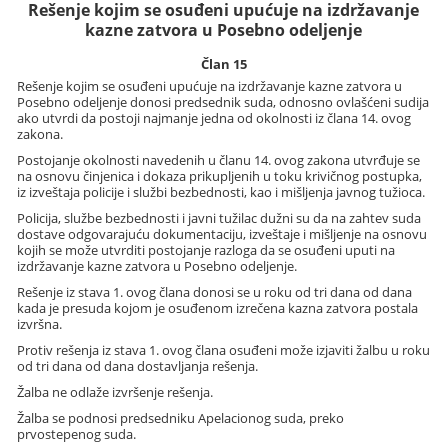
Rešenje kojim se osuđeni upućuje na izdržavanje
kazne zatvora u Posebno odeljenje
Član 15
Rešenje kojim se osuđeni upućuje na izdržavanje kazne zatvora u
Posebno odeljenje donosi predsednik suda, odnosno ovlašćeni sudija
ako utvrdi da postoji najmanje jedna od okolnosti iz člana 14. ovog
zakona.
Postojanje okolnosti navedenih u članu 14. ovog zakona utvrđuje se
na osnovu činjenica i dokaza prikupljenih u toku krivičnog postupka,
iz izveštaja policije i službi bezbednosti, kao i mišljenja javnog tužioca.
Policija, službe bezbednosti i javni tužilac dužni su da na zahtev suda
dostave odgovarajuću dokumentaciju, izveštaje i mišljenje na osnovu
kojih se može utvrditi postojanje razloga da se osuđeni uputi na
izdržavanje kazne zatvora u Posebno odeljenje.
Rešenje iz stava 1. ovog člana donosi se u roku od tri dana od dana
kada je presuda kojom je osuđenom izrečena kazna zatvora postala
izvršna.
Protiv rešenja iz stava 1. ovog člana osuđeni može izjaviti žalbu u roku
od tri dana od dana dostavljanja rešenja.
Žalba ne odlaže izvršenje rešenja.
Žalba se podnosi predsedniku Apelacionog suda, preko
prvostepenog suda.