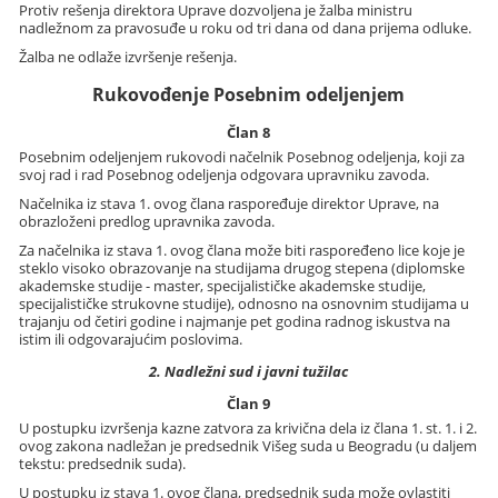
Protiv rešenja direktora Uprave dozvoljena je žalba ministru
nadležnom za pravosuđe u roku od tri dana od dana prijema odluke.
Žalba ne odlaže izvršenje rešenja.
Rukovođenje Posebnim odeljenjem
Član 8
Posebnim odeljenjem rukovodi načelnik Posebnog odeljenja, koji za
svoj rad i rad Posebnog odeljenja odgovara upravniku zavoda.
Načelnika iz stava 1. ovog člana raspoređuje direktor Uprave, na
obrazloženi predlog upravnika zavoda.
Za načelnika iz stava 1. ovog člana može biti raspoređeno lice koje je
steklo visoko obrazovanje na studijama drugog stepena (diplomske
akademske studije - master, specijalističke akademske studije,
specijalističke strukovne studije), odnosno na osnovnim studijama u
trajanju od četiri godine i najmanje pet godina radnog iskustva na
istim ili odgovarajućim poslovima.
2. Nadležni sud i javni tužilac
Član 9
U postupku izvršenja kazne zatvora za krivična dela iz člana 1. st. 1. i 2.
ovog zakona nadležan je predsednik Višeg suda u Beogradu (u daljem
tekstu: predsednik suda).
U postupku iz stava 1. ovog člana, predsednik suda može ovlastiti