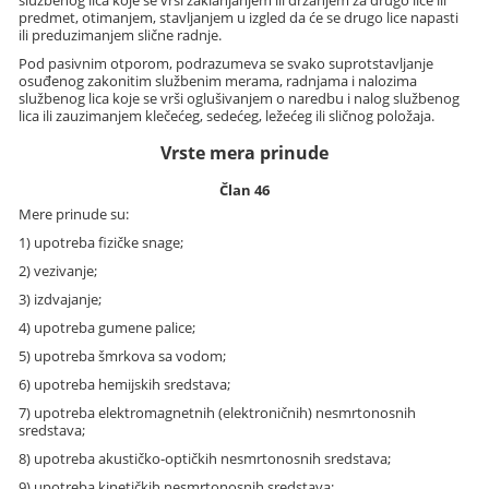
predmet, otimanjem, stavljanjem u izgled da će se drugo lice napasti
ili preduzimanjem slične radnje.
Pod pasivnim otporom, podrazumeva se svako suprotstavljanje
osuđenog zakonitim službenim merama, radnjama i nalozima
službenog lica koje se vrši oglušivanjem o naredbu i nalog službenog
lica ili zauzimanjem klečećeg, sedećeg, ležećeg ili sličnog položaja.
Vrste mera prinude
Član 46
Mere prinude su:
1) upotreba fizičke snage;
2) vezivanje;
3) izdvajanje;
4) upotreba gumene palice;
5) upotreba šmrkova sa vodom;
6) upotreba hemijskih sredstava;
7) upotreba elektromagnetnih (elektroničnih) nesmrtonosnih
sredstava;
8) upotreba akustičko-optičkih nesmrtonosnih sredstava;
9) upotreba kinetičkih nesmrtonosnih sredstava;