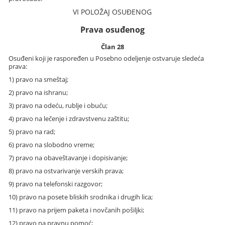
VI POLOŽAJ OSUĐENOG
Prava osuđenog
Član 28
Osuđeni koji je raspoređen u Posebno odeljenje ostvaruje sledeća
prava:
1) pravo na smeštaj;
2) pravo na ishranu;
3) pravo na odeću, rublje i obuću;
4) pravo na lečenje i zdravstvenu zaštitu;
5) pravo na rad;
6) pravo na slobodno vreme;
7) pravo na obaveštavanje i dopisivanje;
8) pravo na ostvarivanje verskih prava;
9) pravo na telefonski razgovor;
10) pravo na posete bliskih srodnika i drugih lica;
11) pravo na prijem paketa i novčanih pošiljki;
12) pravo na pravnu pomoć;