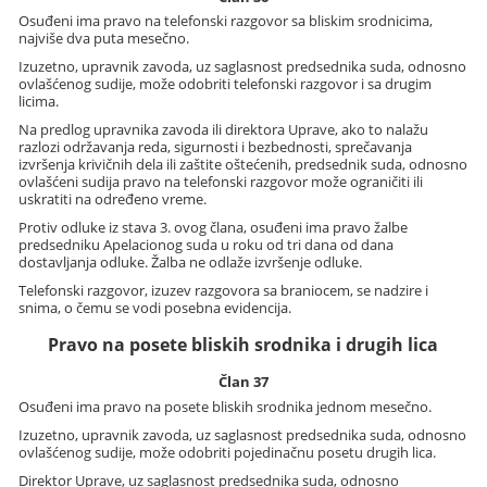
Osuđeni ima pravo na telefonski razgovor sa bliskim srodnicima,
najviše dva puta mesečno.
Izuzetno, upravnik zavoda, uz saglasnost predsednika suda, odnosno
ovlašćenog sudije, može odobriti telefonski razgovor i sa drugim
licima.
Na predlog upravnika zavoda ili direktora Uprave, ako to nalažu
razlozi održavanja reda, sigurnosti i bezbednosti, sprečavanja
izvršenja krivičnih dela ili zaštite oštećenih, predsednik suda, odnosno
ovlašćeni sudija pravo na telefonski razgovor može ograničiti ili
uskratiti na određeno vreme.
Protiv odluke iz stava 3. ovog člana, osuđeni ima pravo žalbe
predsedniku Apelacionog suda u roku od tri dana od dana
dostavljanja odluke. Žalba ne odlaže izvršenje odluke.
Telefonski razgovor, izuzev razgovora sa braniocem, se nadzire i
snima, o čemu se vodi posebna evidencija.
Pravo na posete bliskih srodnika i drugih lica
Član 37
Osuđeni ima pravo na posete bliskih srodnika jednom mesečno.
Izuzetno, upravnik zavoda, uz saglasnost predsednika suda, odnosno
ovlašćenog sudije, može odobriti pojedinačnu posetu drugih lica.
Direktor Uprave, uz saglasnost predsednika suda, odnosno