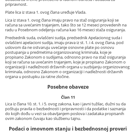
pripravnost.
Plate lica iz stava 1. ovog člana uređuje Vlada.
Lica iz stava 1. ovog člana imaju pravo na staž osiguranja koji se
računa sa uvećanim trajanjem, tako što se 12 meseci provedenih na
radu u Posebnom odeljenju računa kao 16 meseci staža osiguranja.
Predsednik suda, ovlašćeni sudija, predsednik Apelacionog suda i
ovlašćeni apelacioni sudija, imaju prava iz st. 1. i 4. ovog člana, pod
uslovom da ne ostvaruju uvećanje osnovne plate po osnovu
postupanja u predmetima organizovanog kriminala, koje je
propisano Zakonom o sudijama, odnosno pravo na staž osiguranja
koji se računa sa uvećanim trajanjem, koje je propisano Zakonom o
organizaciji i nadležnosti državnih organa u suzbijanju organizovanog
kriminala, odnosno Zakonom o organizaciji i nadležnosti državnih
organa u postupku za ratne zločine.
Posebne obaveze
Član 11
Lica iz člana 10. st. 1. i 5. ovog zakona, kao i javni tužilac, dužni su da
poštuju pravila o bezbednosti i pripravnosti i da podatke i saznanja
do kojih dođu u vezi sa obavljanjem poslova i zadataka propisanih
ovim zakonom čuvaju kao službenu tajnu.
Podaci o imovnom stanju i bezbednosnoj proveri