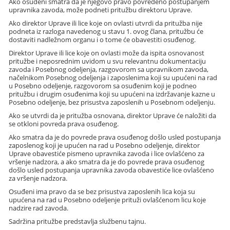
Ako osuđeni smatra da je njegovo pravo povređeno postupanjem
upravnika zavoda, može podneti pritužbu direktoru Uprave.
Ako direktor Uprave ili lice koje on ovlasti utvrdi da pritužba nije
podneta iz razloga navedenog u stavu 1. ovog člana, pritužbu će
dostaviti nadležnom organu i o tome će obavestiti osuđenog.
Direktor Uprave ili lice koje on ovlasti može da ispita osnovanost
pritužbe i neposrednim uvidom u svu relevantnu dokumentaciju
zavoda i Posebnog odeljenja, razgovorom sa upravnikom zavoda,
načelnikom Posebnog odeljenja i zaposlenima koji su upućeni na rad
u Posebno odeljenje, razgovorom sa osuđenim koji je podneo
pritužbu i drugim osuđenima koji su upućeni na izdržavanje kazne u
Posebno odeljenje, bez prisustva zaposlenih u Posebnom odeljenju.
Ako se utvrdi da je pritužba osnovana, direktor Uprave će naložiti da
se otkloni povreda prava osuđenog.
Ako smatra da je do povrede prava osuđenog došlo usled postupanja
zaposlenog koji je upućen na rad u Posebno odeljenje, direktor
Uprave obavestiće pismeno upravnika zavoda i lice ovlašćeno za
vršenje nadzora, a ako smatra da je do povrede prava osuđenog
došlo usled postupanja upravnika zavoda obavestiće lice ovlašćeno
za vršenje nadzora.
Osuđeni ima pravo da se bez prisustva zaposlenih lica koja su
upućena na rad u Posebno odeljenje prituži ovlašćenom licu koje
nadzire rad zavoda.
Sadržina pritužbe predstavlja službenu tajnu.