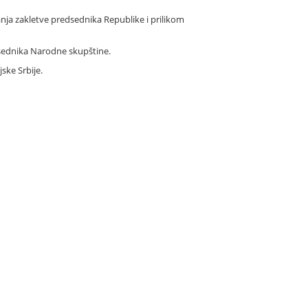
ja zakletve predsednika Republike i prilikom
dsednika Narodne skupštine.
ske Srbije.