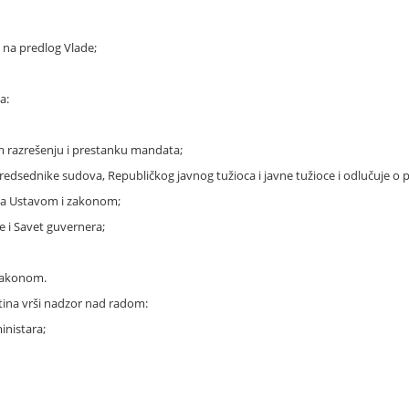
, na predlog Vlade;
a:
om razrešenju i prestanku mandata;
edsednike sudova, Republičkog javnog tužioca i javne tužioce i odlučuje o p
u sa Ustavom i zakonom;
e i Savet guvernera;
 zakonom.
tina vrši nadzor nad radom:
inistara;