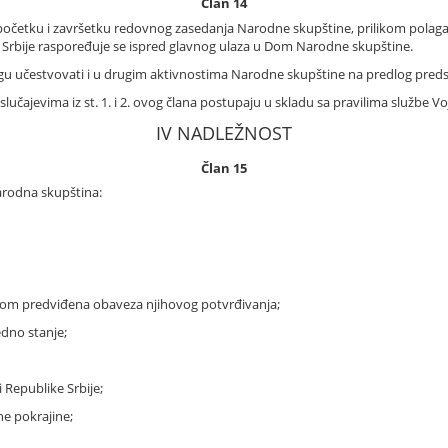
Član 14
očetku i završetku redovnog zasedanja Narodne skupštine, prilikom polagan
e Srbije raspoređuje se ispred glavnog ulaza u Dom Narodne skupštine.
mogu učestvovati i u drugim aktivnostima Narodne skupštine na predlog pre
slučajevima iz st. 1. i 2. ovog člana postupaju u skladu sa pravilima službe Voj
IV NADLEŽNOST
Član 15
arodna skupština:
om predviđena obaveza njihovog potvrđivanja;
edno stanje;
 Republike Srbije;
e pokrajine;