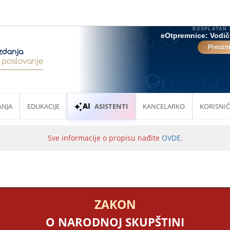
ANJA
EDUKACIJE
ASISTENTI
KANCELARKO
KORISNIČ
Sve informacije o propisu nađite
OVDE
.
ZAKON
O NARODNOJ SKUPŠTINI