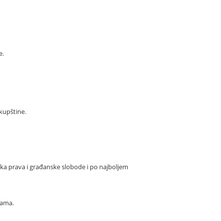
e.
kupštine.
ska prava i građanske slobode i po najboljem
jama.