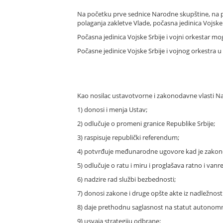
Na početku prve sednice Narodne skupštine, na p
polaganja zakletve Vlade, počasna jedinica Vojsk
Počasna jedinica Vojske Srbije i vojni orkestar 
Počasne jedinice Vojske Srbije i vojnog orkestra u 
Kao nosilac ustavotvorne i zakonodavne vlasti N
1) donosi i menja Ustav;
2) odlučuje o promeni granice Republike Srbije;
3) raspisuje republički referendum;
4) potvrđuje međunarodne ugovore kad je zakon
5) odlučuje o ratu i miru i proglašava ratno i vanr
6) nadzire rad službi bezbednosti;
7) donosi zakone i druge opšte akte iz nadležnosti
8) daje prethodnu saglasnost na statut autonomn
9) usvaja strategiju odbrane;