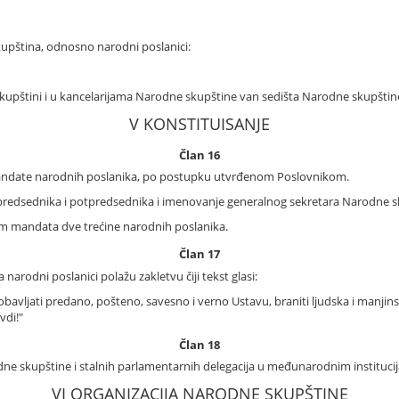
kupština, odnosno narodni poslanici:
kupštini i u kancelarijama Narodne skupštine van sedišta Narodne skupštin
V KONSTITUISANJE
Član 16
mandate narodnih poslanika, po postupku utvrđenom Poslovnikom.
r predsednika i potpredsednika i imenovanje generalnog sekretara Narodne s
em mandata dve trećine narodnih poslanika.
Član 17
rodni poslanici polažu zakletvu čiji tekst glasi:
bavljati predano, pošteno, savesno i verno Ustavu, braniti ljudska i manjin
vdi!"
Član 18
ne skupštine i stalnih parlamentarnih delegacija u međunarodnim instituci
VI ORGANIZACIJA NARODNE SKUPŠTINE