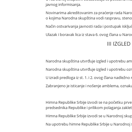
javnog informisanja.
Novinarima akreditovanim za praćenje rada Narod
o kojima Narodna skupština vodi raspravu, steno
Način ostvarivanja javnosti rada i postupak isklj
Ulazak i boravak lica iz stava 6. ovog člana u N
III IZGL
Narodna skupština utvrđuje izgled i upotrebu a
Narodna skupština utvrđuje izgled i upotrebu ozn
U izradi predloga iz st. 1. i 2. ovog člana nadlež
Zabranjeno je isticanje i nošenje amblema, oznak
Himna Republike Srbije izvodi se na početku prv
predsednika Republike i prilikom polaganja zaklet
Himna Republike Srbije izvodi se u Narodnoj skup
Na upotrebu himne Republike Srbije u Narodnoj s