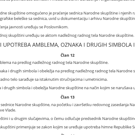
ne skupštine omogućeno je praćenje sednica Narodne skupštine i njenih rad
grafske beleške sa sednica, uvid u dokumentaciju i arhivu Narodne skupštin
učenja javnosti uređuju se Poslovnikom.
arodnoj skupštini uređuju se aktom nadležnog radnog tela Narodne skupštine.
ED I UPOTREBA AMBLEMA, OZNAKA I DRUGIH SIMBOLA I
Član 12
mblema na predlog nadležnog radnog tela Narodne skupštine.
aka i drugih simbola i obeležja na predlog nadležnog radnog tela Narodne 
no radno telo sarađuje sa istaknutim stručnjacima i umetnicima.
a i drugih simbola i obeležja Narodne skupštine na način kojim se narušava
Član 13
e sednice Narodne skupštine, na početku i završetku redovnog zasedanja Na
ve Vlade.
štini i u drugim slučajevima, o čemu odlučuje predsednik Narodne skupštin
kupštini primenjuje se zakon kojim se uređuje upotreba himne Republike Sr