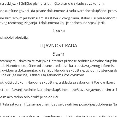
rpski jezik i ćiriličko pismo, a latiničko pismo u skladu sa zakonom.
ne skupštine govori i da pisane dokumente u radu Narodne skupštine, pred
 služi svojim jezikom u smislu stava 2. ovog člana, stalno ili u određenom 
og usmenog izlaganja ili dokumenta koji je podneo, na srpski jezik.
Član 10
imbole i obeležja.
II JAVNOST RADA
Član 11
varanjem uslova za televizijske i internet prenose sednica Narodne skupšti
ada Narodne skupštine od strane predstavnika sredstava javnog informis
na, uvidom u dokumentaciju i arhivu Narodne skupštine, uvidom u stenografs
e i na druge načine, u skladu sa zakonom i Poslovnikom.
 isključiti odlukom Narodne skupštine, u skladu sa zakonom i Poslovnikom.
tu održavanja sednice Narodne skupštine obaveštava se javnost, osim u sl
sim ako radno telo drukčije ne odluči.
dnih tela zatvorenih za javnost ne mogu se davati bez posebnog odobrenja
ta za posmatrače domaćih i međunarodnih udruženja i organizacija, zainte