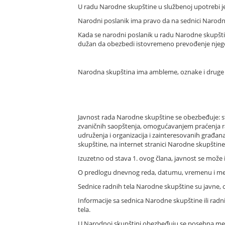
U radu Narodne skupštine u službenoj upotrebi je s
Narodni poslanik ima pravo da na sednici Narod
Kada se narodni poslanik u radu Narodne skupštine
dužan da obezbedi istovremeno prevođenje njegov
Narodna skupština ima ambleme, oznake i druge s
Javnost rada Narodne skupštine se obezbeđuje: st
zvaničnih saopštenja, omogućavanjem praćenja r
udruženja i organizacija i zainteresovanih građa
skupštine, na internet stranici Narodne skupštin
Izuzetno od stava 1. ovog člana, javnost se može
O predlogu dnevnog reda, datumu, vremenu i mes
Sednice radnih tela Narodne skupštine su javne, o
Informacije sa sednica Narodne skupštine ili ra
tela.
U Narodnoj skupštini obezbeđuju se posebna mes