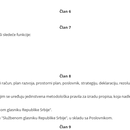
Član 6
Član 7
i sledeće funkcije:
Član 8
ačun, plan razvoja, prostorni plan, poslovnik, strategiju, deklaraciju, rezolu
m se uređuju jedinstvena metodološka pravila za izradu propisa, koja nadlež
benom glasniku Republike Srbije".
u "Službenom glasniku Republike Srbije", u skladu sa Poslovnikom.
Član 9