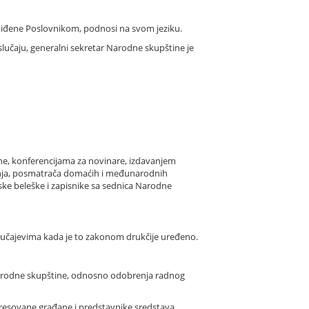
viđene Poslovnikom, podnosi na svom jeziku.
slučaju, generalni sekretar Narodne skupštine je
ne, konferencijama za novinare, izdavanjem
anja, posmatrača domaćih i međunarodnih
ke beleške i zapisnike sa sednica Narodne
učajevima kada je to zakonom drukčije uređeno.
 Narodne skupštine, odnosno odobrenja radnog
resovane građane i predstavnike sredstava