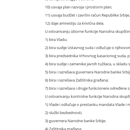
10) usvaja plan razvoja i prostorni plan;
11) usvaja budžet i završni račun Republike Srbije
12) daje amnestiju za krivična dela.
U ostvarivanju izborne funkcije Narodna skupštin
1) bira Vladu;
2) bira sudije Ustavnog suda i odlučuje o njihov
3) bira predsednika Vrhovnog kasacionog suda, pr
4) bira sudije i zamenike javnih tužilaca, u sklad
5) bira i razrešava guvernera Narodne banke Srbij
6) bira i razrešava Zaštitnika građana;
7) bira i razrešava i druge funkcionere određene
U ostvarivanju kontrolne funkcije Narodna skupš
1) Vlade i odlučuje o prestanku mandata Vlade i m
2) službi bezbednosti;
3) guvernera Narodne banke Srbije;
4) Zaštitnika građana;