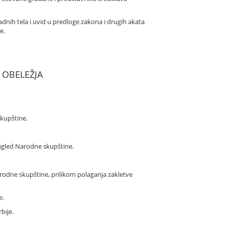
nih tela i uvid u predloge zakona i drugih akata
e.
 OBELEŽJA
skupštine.
 ugled Narodne skupštine.
rodne skupštine, prilikom polaganja zakletve
e.
bije.