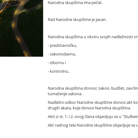
Narodna skupština ima pečat.
Rad Narodne skupštine je javan.
Narodna skupština u okviru svojih nadležnosti vrš
- predstavničku,
- zakonodavnu,
- izbornu i
- kontrolnu.
Narodna skupština donosi: zakon, budžet, završni r
tumačenje zakona.
Nadležni odbor Narodne skupštine donosi akt koji
drugih akata, koje donosi Narodna skupština.
Akti iz st. 1. i 2. ovog člana objavljuju se u "Služ
Akt radnog tela Narodne skupštine objavljuje se 