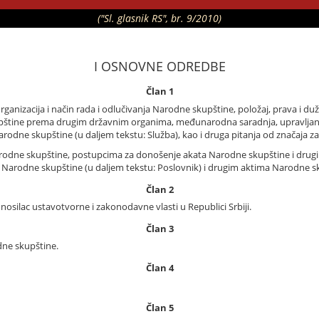
("Sl. glasnik RS", br. 9/2010)
I OSNOVNE ODREDBE
Član 1
anizacija i način rada i odlučivanja Narodne skupštine, položaj, prava i du
štine prema drugim državnim organima, međunarodna saradnja, upravljanj
rodne skupštine (u daljem tekstu: Služba), kao i druga pitanja od značaja z
arodne skupštine, postupcima za donošenje akata Narodne skupštine i drugi
arodne skupštine (u daljem tekstu: Poslovnik) i drugim aktima Narodne s
Član 2
nosilac ustavotvorne i zakonodavne vlasti u Republici Srbiji.
Član 3
ne skupštine.
Član 4
Član 5