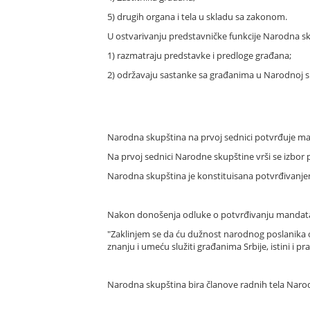
5) drugih organa i tela u skladu sa zakonom.
U ostvarivanju predstavničke funkcije Narodna s
1) razmatraju predstavke i predloge građana;
2) održavaju sastanke sa građanima u Narodnoj s
Narodna skupština na prvoj sednici potvrđuje 
Na prvoj sednici Narodne skupštine vrši se izbo
Narodna skupština je konstituisana potvrđivanj
Nakon donošenja odluke o potvrđivanju mandata na
"Zaklinjem se da ću dužnost narodnog poslanika o
znanju i umeću služiti građanima Srbije, istini i pra
Narodna skupština bira članove radnih tela Narod