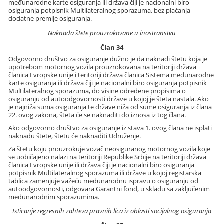
međunarodne karte osiguranja ili država čiji je nacionalni biro
osiguranja potpisnik Multilateralnog sporazuma, bez plaćanja
dodatne premije osiguranja.
Naknada štete prouzrokovane u inostranstvu
Član 34
Odgovorno društvo za osiguranje dužno je da naknadi štetu koja je
upotrebom motornog vozila prouzrokovana na teritoriji država
članica Evropske unije i teritoriji država članica Sistema međunarodne
karte osiguranja ili država čiji je nacionalni biro osiguranja potpisnik
Multilateralnog sporazuma, do visine određene propisima o
osiguranju od autoodgovornosti države u kojoj je šteta nastala. Ako
je najniža suma osiguranja te države niža od sume osiguranja iz člana
22. ovog zakona, šteta će se naknaditi do iznosa iz tog člana.
Ako odgovorno društvo za osiguranje iz stava 1. ovog člana ne isplati
naknadu štete, štetu će naknaditi Udruženje.
Za štetu koju prouzrokuje vozač neosiguranog motornog vozila koje
se uobičajeno nalazi na teritoriji Republike Srbije na teritoriji država
članica Evropske unije ili država čiji je nacionalni biro osiguranja
potpisnik Multilateralnog sporazuma ili države u kojoj registarska
tablica zamenjuje važeću međunarodnu ispravu o osiguranju od
autoodgovornosti, odgovara Garantni fond, u skladu sa zaključenim
međunarodnim sporazumima.
Isticanje regresnih zahteva pravnih lica iz oblasti socijalnog osiguranja