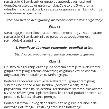
registracije, čiji se vlasnik osigurao od autoodgovornosti kod
domaćeg društva za osiguranje, naknađuje to društvo, prema
odredbama ovog zakona koje važe za osiguranje vlasnika motornog
vozila domaće registracije.
Naknada štete od neosiguranog motornog vozila inostrane registracije
Član 41
Štetu koja je prouzrokovana upotrebom motornog vozila inostrane
registracije, čiji se vlasnik nije osigurao od autoodgovornosti,
naknađuje Garantni fond.
3. Premija za obavezno osiguranje - premijski sistem
Utvrđivanje i propisivanje premije za obavezno osiguranje
Član 42
Društvo za osiguranje dužno je da obračun premije za svaku tarifnu
grupu premijskog sistema obaveznog osiguranja vrši na osnovu
odgovarajućih podataka za tu tarifnu grupu.
Podatke za obračun premije za svaku tarifnu grupu premijskog
sistema čine podaci o zaključenim ugovorima o osiguranju,
prijavljenim, rešenim, isplaćenim i rezervisanim štetama, troškovima
u vezi sa rešavanjem i isplatom šteta, kao i ostali podaci potrebni za
procenu rizika i utvrđivanje premije.
Podatke iz stava 2. ovog člana društvo za osiguranje dužno je da
dostavlja Udruženju, u roku koji propiše to udruženje.