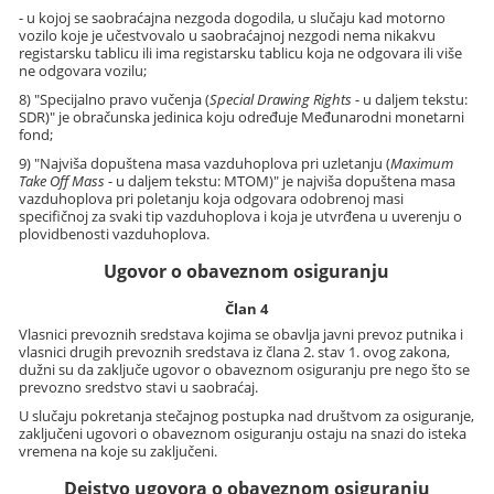
- u kojoj se saobraćajna nezgoda dogodila, u slučaju kad motorno
vozilo koje je učestvovalo u saobraćajnoj nezgodi nema nikakvu
registarsku tablicu ili ima registarsku tablicu koja ne odgovara ili više
ne odgovara vozilu;
8) "Specijalno pravo vučenja (
Special Drawing Rights
- u daljem tekstu:
SDR)" je obračunska jedinica koju određuje Međunarodni monetarni
fond;
9) "Najviša dopuštena masa vazduhoplova pri uzletanju (
Maximum
Take Off Mass
- u daljem tekstu: MTOM)" je najviša dopuštena masa
vazduhoplova pri poletanju koja odgovara odobrenoj masi
specifičnoj za svaki tip vazduhoplova i koja je utvrđena u uverenju o
plovidbenosti vazduhoplova.
Ugovor o obaveznom osiguranju
Član 4
Vlasnici prevoznih sredstava kojima se obavlja javni prevoz putnika i
vlasnici drugih prevoznih sredstava iz člana 2. stav 1. ovog zakona,
dužni su da zaključe ugovor o obaveznom osiguranju pre nego što se
prevozno sredstvo stavi u saobraćaj.
U slučaju pokretanja stečajnog postupka nad društvom za osiguranje,
zaključeni ugovori o obaveznom osiguranju ostaju na snazi do isteka
vremena na koje su zaključeni.
Dejstvo ugovora o obaveznom osiguranju