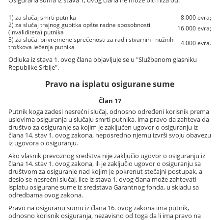
Osigurana suma iz stava 1, ovog člana ne može biti niža od:
1) za slučaj smrti putnika
8.000 evra;
2) za slučaj trajnog gubitka opšte radne sposobnosti
16.000 evra;
(invaliditeta) putnika
3) za slučaj privremene sprečenosti za rad i stvarnih i nužnih
4.000 evra.
troškova lečenja putnika
Odluka iz stava 1. ovog člana objavljuje se u "Službenom glasniku
Republike Srbije".
Pravo na isplatu osigurane sume
Član 17
Putnik koga zadesi nesrećni slučaj, odnosno određeni korisnik prema
uslovima osiguranja u slučaju smrti putnika, ima pravo da zahteva da
društvo za osiguranje sa kojim je zaključen ugovor o osiguranju iz
člana 14. stav 1. ovog zakona, neposredno njemu izvrši svoju obavezu
iz ugovora o osiguranju.
Ako vlasnik prevoznog sredstva nije zaključio ugovor o osiguranju iz
člana 14. stav 1. ovog zakona, ili je zaključio ugovor o osiguranju sa
društvom za osiguranje nad kojim je pokrenut stečajni postupak, a
desio se nesrećni slučaj, lice iz stava 1. ovog člana može zahtevati
isplatu osigurane sume iz sredstava Garantnog fonda, u skladu sa
odredbama ovog zakona.
Pravo na osiguranu sumu iz člana 16. ovog zakona ima putnik,
odnosno korisnik osiguranja, nezavisno od toga da li ima pravo na