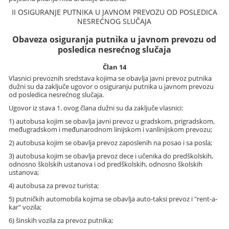
II OSIGURANJE PUTNIKA U JAVNOM PREVOZU OD POSLEDICA
NESREĆNOG SLUČAJA
Obaveza osiguranja putnika u javnom prevozu od
posledica nesrećnog slučaja
Član 14
Vlasnici prevoznih sredstava kojima se obavlja javni prevoz putnika
dužni su da zaključe ugovor o osiguranju putnika u javnom prevozu
od posledica nesrećnog slučaja.
Ugovor iz stava 1. ovog člana dužni su da zaključe vlasnici:
1) autobusa kojim se obavlja javni prevoz u gradskom, prigradskom,
međugradskom i međunarodnom linijskom i vanlinijskom prevozu;
2) autobusa kojim se obavlja prevoz zaposlenih na posao i sa posla;
3) autobusa kojim se obavlja prevoz dece i učenika do predškolskih,
odnosno školskih ustanova i od predškolskih, odnosno školskih
ustanova;
4) autobusa za prevoz turista;
5) putničkih automobila kojima se obavlja auto-taksi prevoz i "rent-a-
kar" vozila;
6) šinskih vozila za prevoz putnika;