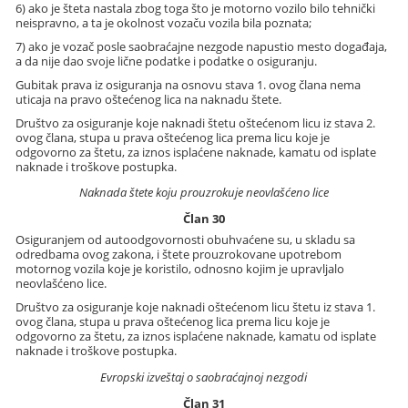
6) ako je šteta nastala zbog toga što je motorno vozilo bilo tehnički
neispravno, a ta je okolnost vozaču vozila bila poznata;
7) ako je vozač posle saobraćajne nezgode napustio mesto događaja,
a da nije dao svoje lične podatke i podatke o osiguranju.
Gubitak prava iz osiguranja na osnovu stava 1. ovog člana nema
uticaja na pravo oštećenog lica na naknadu štete.
Društvo za osiguranje koje naknadi štetu oštećenom licu iz stava 2.
ovog člana, stupa u prava oštećenog lica prema licu koje je
odgovorno za štetu, za iznos isplaćene naknade, kamatu od isplate
naknade i troškove postupka.
Naknada štete koju prouzrokuje neovlašćeno lice
Član 30
Osiguranjem od autoodgovornosti obuhvaćene su, u skladu sa
odredbama ovog zakona, i štete prouzrokovane upotrebom
motornog vozila koje je koristilo, odnosno kojim je upravljalo
neovlašćeno lice.
Društvo za osiguranje koje naknadi oštećenom licu štetu iz stava 1.
ovog člana, stupa u prava oštećenog lica prema licu koje je
odgovorno za štetu, za iznos isplaćene naknade, kamatu od isplate
naknade i troškove postupka.
Evropski izveštaj o saobraćajnoj nezgodi
Član 31