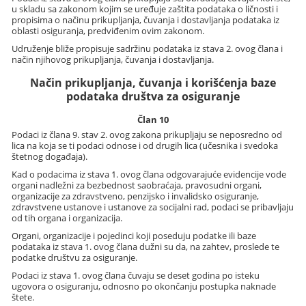
u skladu sa zakonom kojim se uređuje zaštita podataka o ličnosti i
propisima o načinu prikupljanja, čuvanja i dostavljanja podataka iz
oblasti osiguranja, predviđenim ovim zakonom.
Udruženje bliže propisuje sadržinu podataka iz stava 2. ovog člana i
način njihovog prikupljanja, čuvanja i dostavljanja.
Način prikupljanja, čuvanja i korišćenja baze
podataka društva za osiguranje
Član 10
Podaci iz člana 9. stav 2. ovog zakona prikupljaju se neposredno od
lica na koja se ti podaci odnose i od drugih lica (učesnika i svedoka
štetnog događaja).
Kad o podacima iz stava 1. ovog člana odgovarajuće evidencije vode
organi nadležni za bezbednost saobraćaja, pravosudni organi,
organizacije za zdravstveno, penzijsko i invalidsko osiguranje,
zdravstvene ustanove i ustanove za socijalni rad, podaci se pribavljaju
od tih organa i organizacija.
Organi, organizacije i pojedinci koji poseduju podatke ili baze
podataka iz stava 1. ovog člana dužni su da, na zahtev, proslede te
podatke društvu za osiguranje.
Podaci iz stava 1. ovog člana čuvaju se deset godina po isteku
ugovora o osiguranju, odnosno po okončanju postupka naknade
štete.