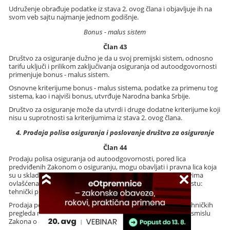
Udruženje obrađuje podatke iz stava 2. ovog člana i objavljuje ih na
svom veb sajtu najmanje jednom godišnje.
Bonus - malus sistem
Član 43
Društvo za osiguranje dužno je da u svoj premijski sistem, odnosno
tarifu uključi i prilikom zaključivanja osiguranja od autoodgovornosti
primenjuje bonus - malus sistem.
Osnovne kriterijume bonus - malus sistema, podatke za primenu tog
sistema, kao i najviši bonus, utvrđuje Narodna banka Srbije.
Društvo za osiguranje može da utvrdi i druge dodatne kriterijume koji
nisu u suprotnosti sa kriterijumima iz stava 2. ovog člana.
4. Prodaja polisa osiguranja i poslovanje društva za osiguranje
Član 44
Prodaju polisa osiguranja od autoodgovornosti, pored lica
predviđenih Zakonom o osiguranju, mogu obavljati i pravna lica koja
su u skladu sa propisima o bezbednosti saobraćaja na putevima
ovlašćena za vršenje tehničkog pregleda vozila (u daljem tekstu:
tehnički pregled).
Prodaja polisa osiguranja od autoodgovornosti od strane tehničkih
pregleda ne smatra se poslovima zastupanja u osiguranju u smislu
Zakona o osiguranju.