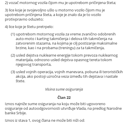
2) vozač motornog vozila čijom mu je upotrebom pričinjena šteta;
3) lice koje je svojevoljno ušlo u motorno vozilo čijom mu je
upotrebom pričinjena šteta, a koje je znalo da je to vozilo
protivpravno oduzeto;
4) lice koje je štetu pretrpelo:
(1) upotrebom motornog vozila za vreme zvanično odobrenih
auto-moto i karting takmičenja i delova tih takmičenja na
zatvorenim stazama, na kojima je cilj postizanje maksimalne
brzine, kao i na probama (treningu) za ta takmičenja,
(2) usled dejstva nuklearne energije tokom prevoza nuklearnog
materijala, odnosno usled dejstva opasnog tereta tokom
njegovog transporta,
(3) usled vojnih operacija, vojnih manevara, pobuna ili terorističkih
akcija, ako postoji uzročna veza između tih dejstava i nastale
štete.
Visina sume osiguranja
Član 22
Iznos najniže sume osiguranja na koju može biti ugovoreno
osiguranje od autoodgovornosti utvrđuje Vlada, na predlog Narodne
banke Srbije.
Iznos iz stava 1, ovog člana ne može biti niži od: