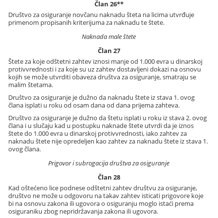
Član 26**
Društvo za osiguranje novčanu naknadu šteta na licima utvrđuje
primenom propisanih kriterijuma za naknadu te štete.
Naknada male štete
Član 27
Štete za koje odštetni zahtev iznosi manje od 1.000 evra u dinarskoj
protivvrednosti i za koje su uz zahtev dostavljeni dokazi na osnovu
kojih se može utvrditi obaveza društva za osiguranje, smatraju se
malim štetama.
Društvo za osiguranje je dužno da naknadu štete iz stava 1. ovog
člana isplati u roku od osam dana od dana prijema zahteva.
Društvo za osiguranje je dužno da štetu isplati u roku iz stava 2. ovog
člana i u slučaju kad u postupku naknade štete utvrdi da je iznos
štete do 1.000 evra u dinarskoj protivvrednosti, iako zahtev za
naknadu štete nije opredeljen kao zahtev za naknadu štete iz stava 1.
ovog člana.
Prigovor i subrogacija društva za osiguranje
Član 28
Kad oštećeno lice podnese odštetni zahtev društvu za osiguranje,
društvo ne može u odgovoru na takav zahtev isticati prigovore koje
bi na osnovu zakona ili ugovora o osiguranju moglo istaći prema
osiguraniku zbog nepridržavanja zakona ili ugovora.