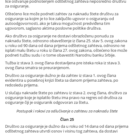
lice ostvaruje podnošenjem odštetnog zahteva neposredno društvu
za osiguranje.
Oštećeno lice može podneti zahtev za naknadu štete društvu za
osiguranje sa kojim je to lice zaključilo ugovor o osiguranju od
autoodgovornosti, ako je takva mogućnost predviđena tim
ugovorom, saglasno aktima poslovne politike društva.
Ako društvo za osiguranje ne dostavi obrazloženu ponudu za
naknadu štete, odnosno obaveštenje iz člana 25. stav 5. ovog zakona
u roku od 90 dana od dana prijema odštetnog zahteva, odnosno ne
isplati malu štetu u roku iz člana 27. ovog zakona, oštećeno lice može
podneti tužbu sudu i o tome obavestiti Narodnu banku Srbije.
Tužba iz stava 3. ovog člana dostavljena pre isteka roka iz stava 3.
ovog člana smatra se preuranjenom.
Društvo za osiguranje dužno je da zahtev iz stava 1. ovog člana
evidentira u posebnoj knjizi šteta sa danom prijema zahteva, po
redosledu prijema.
U slučaju naknade štete po zahtevu iz stava 2. ovog člana, društvo za
osiguranje koje je isplatilo štetu ima pravo na regres od društva za
osiguranje čiji je osiguranik odgovoran za štetu.
Postupak i rokovi za odlučivanje o zahtevu za naknadu štete
Član 25
Društvo za osiguranje je dužno da u roku od 14 dana od dana prijema
odštetnog zahteva utvrdi osnov i visinu tog zahteva, da dostavi