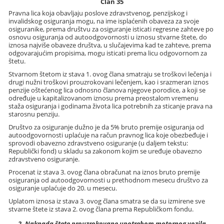
Član 35
Pravna lica koja obavljaju poslove zdravstvenog, penzijskog i
invalidskog osiguranja mogu, na ime isplaćenih obaveza za svoje
osiguranike, prema društvu za osiguranje isticati regresne zahteve po
osnovu osiguranja od autoodgovornosti u iznosu stvarne štete, do
iznosa najviše obaveze društva, u slučajevima kad te zahteve, prema
odgovarajućim propisima, mogu isticati prema licu odgovornom za
štetu.
Stvarnom štetom iz stava 1. ovog člana smatraju se troškovi lečenja i
drugi nužni troškovi prouzrokovani lečenjem, kao i srazmeran iznos
penzije oštećenog lica odnosno članova njegove porodice, a koji se
određuje u kapitalizovanom iznosu prema preostalom vremenu
staža osiguranja i godinama života lica potrebnih za sticanje prava na
starosnu penziju.
Društvo za osiguranje dužno je da 5% bruto premije osiguranja od
autoodgovornosti uplaćuje na račun pravnog lica koje obezbeđuje i
sprovodi obavezno zdravstveno osiguranje (u daljem tekstu:
Republički fond) u skladu sa zakonom kojim se uređuje obavezno
zdravstveno osiguranje.
Procenat iz stava 3. ovog člana obračunat na iznos bruto premije
osiguranja od autoodgovornosti u prethodnom mesecu društvo za
osiguranje uplaćuje do 20. u mesecu.
Uplatom iznosa iz stava 3. ovog člana smatra se da su izmirene sve
stvarne štete iz stava 2. ovog člana prema Republičkom fondu.
2. Naknada štete prouzrokovane upotrebom motornog vozila