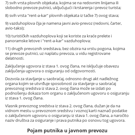
7) svih vrsta plovnih objekata, kojima se na redovnim linijama ili
slobodno prevoze putnici, uključujući i krstarenja i prevoz turista;
8) svih vrsta "rent-a-kar" plovnih objekata iz tačke 7) ovog stava;
9) vazduhoplova čija je namena javni avio-prevoz (redovni, čarter,
avio-taksi);
10) turističkih vazduhoplova koji se koriste za kraće prelete i
panoramske letove i "rent-a-kar" vazduhoplova;
11) drugih prevoznih sredstava, bez obzira na vrstu pogona, kojima
se prevoze putnici, uz naplatu prevoza, u vidu registrovane
delatnosti.
Zaključenje ugovora iz stava 1. ovog člana, ne isključuje obavezu
zaključenja ugovora o osiguranju od odgovornosti.
Dozvola za stavljanje u saobraćaj, odnosno drugi akt nadležnog
organa kojim se utvrđuje sposobnost za stavljanje u saobraćaj
prevoznog sredstva iz stava 2. ovog člana može se izdati po
podnošenju dokaza tom organu o zaključenom ugovoru o osiguranju
iz stava 1. ovog člana.
Vlasnik prevoznog sredstva iz stava 2. ovog člana, dužan je da na
vidnom mestu u prevoznom sredstvu i voznoj karti naznači podatke
o zaključenom ugovoru o osiguranju iz stava 1. ovog člana, a naročito
naziv društva za osiguranje i prava putnika po osnovu tog ugovora.
Pojam putnika u javnom prevozu