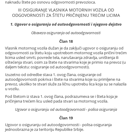
naknadu štete po osnovu odgovornosti prevozioca.
III OSIGURANJE VLASNIKA MOTORNIH VOZILA OD
ODGOVORNOSTI ZA ŠTETU PRIČINJENU TREĆIM LICIMA
1. Ugovor o osiguranju od autoodgovornosti i njegovo dejstvo
Obaveza osiguranja od autoodgovornosti
Član 18
Vlasnik motornog vozila dužan je da zaključi ugovor o osiguranju od
odgovornosti za štetu koju upotrebom motornog vozila pričini trećim
licima usled smrti, povrede tela, narušavanja zdravlja, uništenja ili
oštećenja stvari, osim za štete na stvarima koje je primio na prevoz (u
daljem tekstu: osiguranje od autoodgovornosti).
Izuzetno od odredbe stava 1. ovog člana, osiguranje od
autoodgovornosti pokriva i štete na stvarima koje su primljene na
prevoz, ukoliko te stvari služe za ličnu upotrebu lica koja su se nalazila
u vozilu.
Pod štetom iz stava 1. ovog člana, podrazumeva se i šteta koja je
pričinjena trećem licu usled pada stvari sa motornog vozila.
Ugovor o osiguranju od autoodgovornosti - polisa osiguranja
Član 19
Ugovor o osiguranju od autoodgovornosti - polisa osiguranja
jednoobrazna je za teritoriju Republike Srbije.