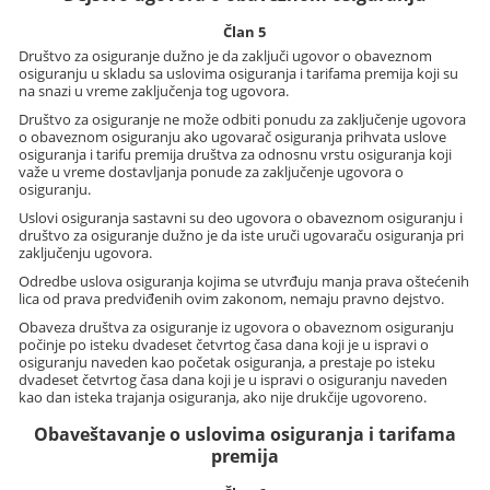
Član 5
Društvo za osiguranje dužno je da zaključi ugovor o obaveznom
osiguranju u skladu sa uslovima osiguranja i tarifama premija koji su
na snazi u vreme zaključenja tog ugovora.
Društvo za osiguranje ne može odbiti ponudu za zaključenje ugovora
o obaveznom osiguranju ako ugovarač osiguranja prihvata uslove
osiguranja i tarifu premija društva za odnosnu vrstu osiguranja koji
važe u vreme dostavljanja ponude za zaključenje ugovora o
osiguranju.
Uslovi osiguranja sastavni su deo ugovora o obaveznom osiguranju i
društvo za osiguranje dužno je da iste uruči ugovaraču osiguranja pri
zaključenju ugovora.
Odredbe uslova osiguranja kojima se utvrđuju manja prava oštećenih
lica od prava predviđenih ovim zakonom, nemaju pravno dejstvo.
Obaveza društva za osiguranje iz ugovora o obaveznom osiguranju
počinje po isteku dvadeset četvrtog časa dana koji je u ispravi o
osiguranju naveden kao početak osiguranja, a prestaje po isteku
dvadeset četvrtog časa dana koji je u ispravi o osiguranju naveden
kao dan isteka trajanja osiguranja, ako nije drukčije ugovoreno.
Obaveštavanje o uslovima osiguranja i tarifama
premija