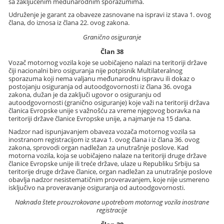
sa zaključenim međunarodnim sporazumima.
Udruženje je garant za obaveze zasnovane na ispravi iz stava 1. ovog
člana, do iznosa iz člana 22. ovog zakona.
Granično osiguranje
Član 38
Vozač motornog vozila koje se uobičajeno nalazi na teritoriji države
čiji nacionalni biro osiguranja nije potpisnik Multilateralnog
sporazuma koji nema valjanu međunarodnu ispravu ili dokaz o
postojanju osiguranja od autoodgovornosti iz člana 36. ovoga
zakona, dužan je da zaključi ugovor o osiguranju od
autoodgovornosti (granično osiguranje) koje važi na teritoriji država
članica Evropske unije s važnošću za vreme njegovog boravka na
teritoriji države članice Evropske unije, a najmanje na 15 dana.
Nadzor nad ispunjavanjem obaveza vozača motornog vozila sa
inostranom registracijom iz stava 1. ovog člana i iz člana 36. ovog
zakona, sprovodi organ nadležan za unutrašnje poslove. Kad
motorna vozila, koja se uobičajeno nalaze na teritoriji druge države
članice Evropske unije ili treće države, ulaze u Republiku Srbiju sa
teritorije druge države članice, organ nadležan za unutrašnje poslove
obavlja nadzor nesistematičnim proveravanjem, koje nije usmereno
isključivo na proveravanje osiguranja od autoodgovornosti.
Naknada štete prouzrokovane upotrebom motornog vozila inostrane
registracije