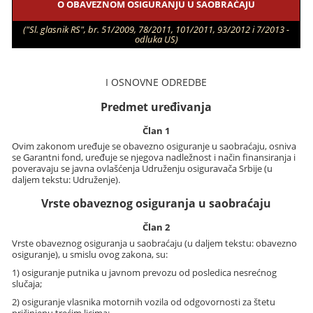
O OBAVEZNOM OSIGURANJU U SAOBRAĆAJU
("Sl. glasnik RS", br. 51/2009, 78/2011, 101/2011, 93/2012 i 7/2013 -
odluka US)
I OSNOVNE ODREDBE
Predmet uređivanja
Član 1
Ovim zakonom uređuje se obavezno osiguranje u saobraćaju, osniva
se Garantni fond, uređuje se njegova nadležnost i način finansiranja i
poveravaju se javna ovlašćenja Udruženju osiguravača Srbije (u
daljem tekstu: Udruženje).
Vrste obaveznog osiguranja u saobraćaju
Član 2
Vrste obaveznog osiguranja u saobraćaju (u daljem tekstu: obavezno
osiguranje), u smislu ovog zakona, su:
1) osiguranje putnika u javnom prevozu od posledica nesrećnog
slučaja;
2) osiguranje vlasnika motornih vozila od odgovornosti za štetu
pričinjenu trećim licima;