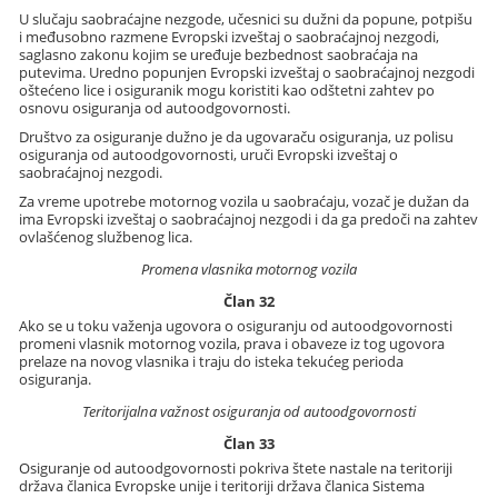
U slučaju saobraćajne nezgode, učesnici su dužni da popune, potpišu
i međusobno razmene Evropski izveštaj o saobraćajnoj nezgodi,
saglasno zakonu kojim se uređuje bezbednost saobraćaja na
putevima. Uredno popunjen Evropski izveštaj o saobraćajnoj nezgodi
oštećeno lice i osiguranik mogu koristiti kao odštetni zahtev po
osnovu osiguranja od autoodgovornosti.
Društvo za osiguranje dužno je da ugovaraču osiguranja, uz polisu
osiguranja od autoodgovornosti, uruči Evropski izveštaj o
saobraćajnoj nezgodi.
Za vreme upotrebe motornog vozila u saobraćaju, vozač je dužan da
ima Evropski izveštaj o saobraćajnoj nezgodi i da ga predoči na zahtev
ovlašćenog službenog lica.
Promena vlasnika motornog vozila
Član 32
Ako se u toku važenja ugovora o osiguranju od autoodgovornosti
promeni vlasnik motornog vozila, prava i obaveze iz tog ugovora
prelaze na novog vlasnika i traju do isteka tekućeg perioda
osiguranja.
Teritorijalna važnost osiguranja od autoodgovornosti
Član 33
Osiguranje od autoodgovornosti pokriva štete nastale na teritoriji
država članica Evropske unije i teritoriji država članica Sistema