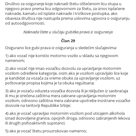
Društvo za osiguranje koje naknadi štetu oštećenom licu stupa u
njegovo pravo prema licu odgovornom za štetu, za iznos isplaćene
naknade, kamatu od isplate naknade i troškove postupka, ako
obaveza društva nije nastupila prema uslovima ugovora o osiguranju
od autoodgovornosti.
Naknada štete u slučaju gubitka prava iz osiguranja
Član 29
Osigurano lice gubi prava iz osiguranja u sledećim slučajevima:
1) ako vozač nije koristio motorno vozilo u skladu sa njegovom
namenom;
2) ako vozač nije imao vozačku dozvolu za upravljanje motornim
vozilom određene kategorije, osim ako je vozilom upravljalo lice koje
je kandidat za vozača za vreme obuke za upravljanje vozilom, uz
poštovanje propisa kojima je ta obuka regulisana;
3) ako je vozaču oduzeta vozačka dozvola ili je isključen iz saobraćaja
ili mu je izrečena zaštitna mera zabrane upravljanja motornim
vozilom, odnosno zaštitna mera zabrane upotrebe inostrane vozačke
dozvole na teritoriji Republike Srbije;
4) ako je vozač upravljao motornim vozilom pod uticajem alkohola
iznad dozvoljene granice, opojnih droga, odnosno zabranjenih lekova
ili drugih psihoaktivnih supstanci;
5) ako je vozač štetu prouzrokovao namerno;