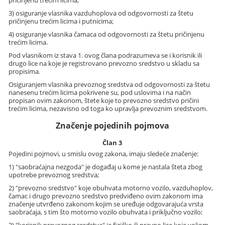
3) osiguranje vlasnika vazduhoplova od odgovornosti za štetu
pričinjenu trećim licima i putnicima;
4) osiguranje vlasnika čamaca od odgovornosti za štetu pričinjenu
trećim licima.
Pod vlasnikom iz stava 1. ovog člana podrazumeva se i korisnik ili
drugo lice na koje je registrovano prevozno sredstvo u skladu sa
propisima.
Osiguranjem vlasnika prevoznog sredstva od odgovornosti za štetu
nanesenu trećim licima pokrivene su, pod uslovima i na način
propisan ovim zakonom, štete koje to prevozno sredstvo pričini
trećim licima, nezavisno od toga ko upravlja prevoznim sredstvom.
Značenje pojedinih pojmova
Član 3
Pojedini pojmovi, u smislu ovog zakona, imaju sledeće značenje:
1) "saobraćajna nezgoda" je događaj u kome je nastala šteta zbog
upotrebe prevoznog sredstva;
2) "prevozno sredstvo" koje obuhvata motorno vozilo, vazduhoplov,
čamac i drugo prevozno sredstvo predviđeno ovim zakonom ima
značenje utvrđeno zakonom kojim se uređuje odgovarajuća vrsta
saobraćaja, s tim što motorno vozilo obuhvata i priključno vozilo;