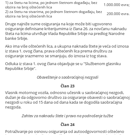
1) za štetu na licima, po jednom štetnom događaju, bez
1.000.000 evra;
obzira na broj oštećenih lica
2) za štetu na stvarima, po jednom štetnom događaju, bez
200.000 evra.
obzira na broj oštećenih lica
Druge najniže sume osiguranja na koje može biti ugovoreno
osiguranje definisane kriterijumima iz člana 26. za novčanu naknadu
šteta na licima utvrđuje Vlada Republike Srbije na predlog Narodne
banke Srbije.
Ako ima više oštećenih lica, a ukupna naknada štete je veća od iznosa
iz stava 1. ovog člana, prava oštećenih lica prema društvu za
osiguranje srazmerno se smanjuju, do iznosa iz tog stava.
Odluka iz stava 1. ovog člana objavljuje se u "Službenom glasniku
Republike Srbije".
Obaveštenje o saobraćajnoj nezgodi
Član 23
Vlasnik motornog vozila, odnosno učesnik u saobraćajnoj nezgodi,
dužan je da odgovorno društvo za osiguranje obavesti o saobraćajnoj
nezgodi u roku od 15 dana od dana kada se dogodila saobraćajna
nezgoda.
Zahtev za naknadu štete i pravo na podnošenje tužbe
Član 24
Potraživanje po osnovu osiguranja od autoodgovornosti oštećeno