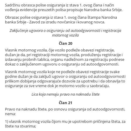
Sadržinu obrasca polise osiguranja iz stava 1. ovog člana i način
vođenja evidencije preuzetih polisa propisuje Narodna banka Srbije.
Obrazac polise osiguranja iz stava 1. ovog člana štampa Narodna
banka Srbije - Zavod za izradu novčanica i kovanog novca.
Zaključenje ugovora o osiguranju od autoodgovornosti i registracija
motornog vozila
Član 20
Vlasnik motornog vozila, čije vozilo podleže obavezi registracije,
dužan je da, pri registraciji motornog vozila, produženju registracije i
izdavanju probnih tablica, organu nadležnom za registraciju podnese
dokaz o zaključenom ugovoru o osiguranju od autoodgovornosti.
Vlasnik motornog vozila koje ne podleže obavezi registracije svake
godine dužan je da zaključi ugovor o osiguranju od autoodgovornosti
prilikom dobijanja odgovarajuće dozvole za upotrebu i da obnavlja to
osiguranje za sve vreme dok je motorno vozilo u saobraćaju.
Lica koja nemaju pravo na naknadu štete
Član 21
Pravo na naknadu štete, po osnovu osiguranja od autoodgovornosti,
nema:
1) vlasnik motornog vozila čijom mu je upotrebom pričinjena šteta, za
štete na stvarima;