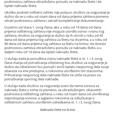
podnosiocu zahteva obrazloženu ponudu za naknadu štete i da
isplati naknadu štete.
Ukoliko podneti odštetni zahtev nije potpun, društvo za osiguranje je
dužno da se u roku od osam dana od dana prijema zahteva pismeno
obrati podnosiocu zahteva i zatraži kompletiranje dokumentacije.
Izuzetno od stava 1. ovog člana, ako u roku od 14 dana od dana
prijema odštetnog zahteva nije moguće utvrditi osnov i visinu tog
zahteva, društvo za osiguranje je dužno da ih utvrdi u roku od 45
dana od dana prijema tog zahteva za štetu na stvarima, a u roku od
90 dana od dana prijema tog zahteva za štetu na licima i da dostavi
podnosiocu zahteva obrazloženu ponudu za naknadu štete, a u
daljem roku od 14 dana da isplati naknadu štete.
U slučaju kada je ponuđena visina naknade štete iz st. 1. i 3. ovog
člana manja od potraživanja oštećenog lica, društvo za osiguranje je
dužno da oštećenom licu ponudi i izvrši isplatu nespornog dela svoje
obaveze na ime predujma, u rokovima utvrđenim tim stavovima.
Prihvatanje nespornog dela naknade štete ne utiče na pravo na
potraživanje spornog dela naknade.
U slučaju kada društvo za osiguranje oceni da nema osnova za
naknadu štete o tome će pismeno, sa obrazloženjem, obavestiti
podnosioca odštetnog zahteva, u roku od osam dana od utvrđivanja
nepostojanja osnova, a saglasno rokovima za odlučivanje o
odštetnom zahtevu utvrđenim odredbama st. 1. i 3. ovog člana.
Naknada šteta na licima