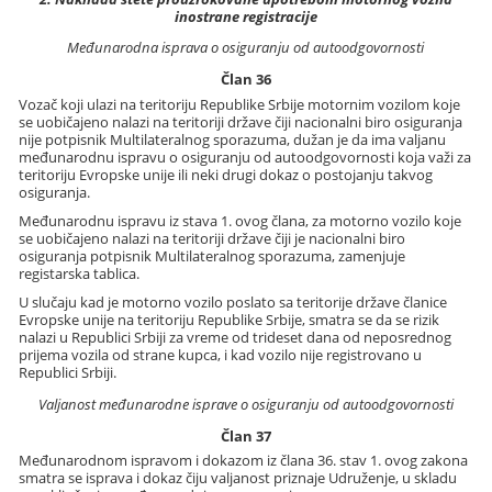
inostrane registracije
Međunarodna isprava o osiguranju od autoodgovornosti
Član 36
Vozač koji ulazi na teritoriju Republike Srbije motornim vozilom koje
se uobičajeno nalazi na teritoriji države čiji nacionalni biro osiguranja
nije potpisnik Multilateralnog sporazuma, dužan je da ima valjanu
međunarodnu ispravu o osiguranju od autoodgovornosti koja važi za
teritoriju Evropske unije ili neki drugi dokaz o postojanju takvog
osiguranja.
Međunarodnu ispravu iz stava 1. ovog člana, za motorno vozilo koje
se uobičajeno nalazi na teritoriji države čiji je nacionalni biro
osiguranja potpisnik Multilateralnog sporazuma, zamenjuje
registarska tablica.
U slučaju kad je motorno vozilo poslato sa teritorije države članice
Evropske unije na teritoriju Republike Srbije, smatra se da se rizik
nalazi u Republici Srbiji za vreme od trideset dana od neposrednog
prijema vozila od strane kupca, i kad vozilo nije registrovano u
Republici Srbiji.
Valjanost međunarodne isprave o osiguranju od autoodgovornosti
Član 37
Međunarodnom ispravom i dokazom iz člana 36. stav 1. ovog zakona
smatra se isprava i dokaz čiju valjanost priznaje Udruženje, u skladu