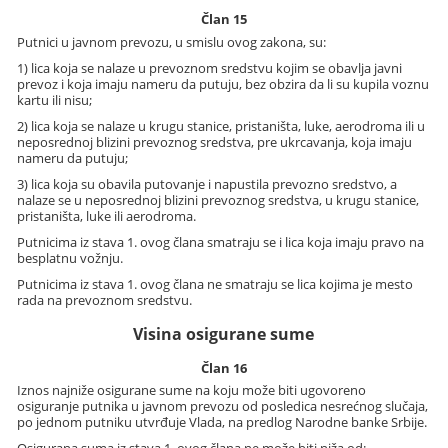
Član 15
Putnici u javnom prevozu, u smislu ovog zakona, su:
1) lica koja se nalaze u prevoznom sredstvu kojim se obavlja javni
prevoz i koja imaju nameru da putuju, bez obzira da li su kupila voznu
kartu ili nisu;
2) lica koja se nalaze u krugu stanice, pristaništa, luke, aerodroma ili u
neposrednoj blizini prevoznog sredstva, pre ukrcavanja, koja imaju
nameru da putuju;
3) lica koja su obavila putovanje i napustila prevozno sredstvo, a
nalaze se u neposrednoj blizini prevoznog sredstva, u krugu stanice,
pristaništa, luke ili aerodroma.
Putnicima iz stava 1. ovog člana smatraju se i lica koja imaju pravo na
besplatnu vožnju.
Putnicima iz stava 1. ovog člana ne smatraju se lica kojima je mesto
rada na prevoznom sredstvu.
Visina osigurane sume
Član 16
Iznos najniže osigurane sume na koju može biti ugovoreno
osiguranje putnika u javnom prevozu od posledica nesrećnog slučaja,
po jednom putniku utvrđuje Vlada, na predlog Narodne banke Srbije.