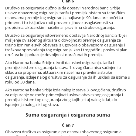
Član 6
Društvo za osiguranje dužno je da dostavi Narodnoj banci Srbije
uslove obaveznog osiguranja, tarifu i premijski sistem sa tehničkim
osnovama premije tog osiguranja, najkasnije 90 dana pre početka
primene, i to isključivo radi provere njihove usaglašenosti sa
propisima, aktuarskim načelima i pravilima struke osiguranja.
Društvo za osiguranje istovremeno dostavlja Narodnoj banci Srbije i
mišljenje ovlašćenog aktuara o dovoljnosti premije osiguranja za
trajno izmirenje svih obaveza iz ugovora o obaveznom osiguranju i
troškova sprovođenja tog osiguranja, kao i trogodišnji poslovni plan
društva koji pokazuje dovoljnost obračunatih premija.
Ako Narodna banka Srbije utvrdi da uslovi osiguranja, tarifa i
premijski sistem osiguranja iz stava 1. ovog člana nisu sačinjeni u
skladu sa propisima, aktuarskim načelima i pravilima struke
osiguranja, izdaje nalog društvu za osiguranje da ih uskladi sa istima u
roku od 30 dana.
Ako Narodna banka Srbije izda nalog iz stava 3. ovog člana, društvo
za osiguranje ne može primenjivati uslove obaveznog osiguranja i
premijski sistem tog osiguranja zbog kojih je taj nalog izdat, do
ispunjenja naloga iz tog stava.
Suma osiguranja i osigurana suma
Član 7
Obaveza društva za osiguranje po osnovu obaveznog osiguranja