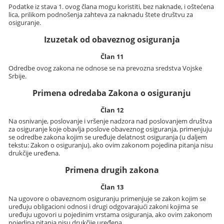
Podatke iz stava 1. ovog člana mogu koristiti, bez naknade, i oštećena
lica, prilikom podnošenja zahteva za naknadu štete društvu za
osiguranje.
Izuzetak od obaveznog osiguranja
Član 11
Odredbe ovog zakona ne odnose se na prevozna sredstva Vojske
Srbije.
Primena odredaba Zakona o osiguranju
Član 12
Na osnivanje, poslovanje i vršenje nadzora nad poslovanjem društva
za osiguranje koje obavlja poslove obaveznog osiguranja, primenjuju
se odredbe zakona kojim se uređuje delatnost osiguranja (u daljem
tekstu: Zakon o osiguranju), ako ovim zakonom pojedina pitanja nisu
drukčije uređena.
Primena drugih zakona
Član 13
Na ugovore o obaveznom osiguranju primenjuje se zakon kojim se
uređuju obligacioni odnosi i drugi odgovarajući zakoni kojima se
uređuju ugovori u pojedinim vrstama osiguranja, ako ovim zakonom
pojedina pitanja nisu drukčije uređena.