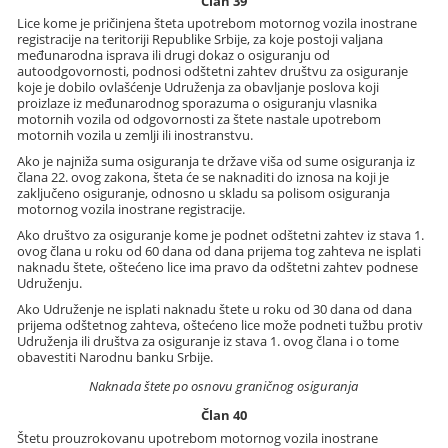
Član 39
Lice kome je pričinjena šteta upotrebom motornog vozila inostrane
registracije na teritoriji Republike Srbije, za koje postoji valjana
međunarodna isprava ili drugi dokaz o osiguranju od
autoodgovornosti, podnosi odštetni zahtev društvu za osiguranje
koje je dobilo ovlašćenje Udruženja za obavljanje poslova koji
proizlaze iz međunarodnog sporazuma o osiguranju vlasnika
motornih vozila od odgovornosti za štete nastale upotrebom
motornih vozila u zemlji ili inostranstvu.
Ako je najniža suma osiguranja te države viša od sume osiguranja iz
člana 22. ovog zakona, šteta će se naknaditi do iznosa na koji je
zaključeno osiguranje, odnosno u skladu sa polisom osiguranja
motornog vozila inostrane registracije.
Ako društvo za osiguranje kome je podnet odštetni zahtev iz stava 1.
ovog člana u roku od 60 dana od dana prijema tog zahteva ne isplati
naknadu štete, oštećeno lice ima pravo da odštetni zahtev podnese
Udruženju.
Ako Udruženje ne isplati naknadu štete u roku od 30 dana od dana
prijema odštetnog zahteva, oštećeno lice može podneti tužbu protiv
Udruženja ili društva za osiguranje iz stava 1. ovog člana i o tome
obavestiti Narodnu banku Srbije.
Naknada štete po osnovu graničnog osiguranja
Član 40
Štetu prouzrokovanu upotrebom motornog vozila inostrane