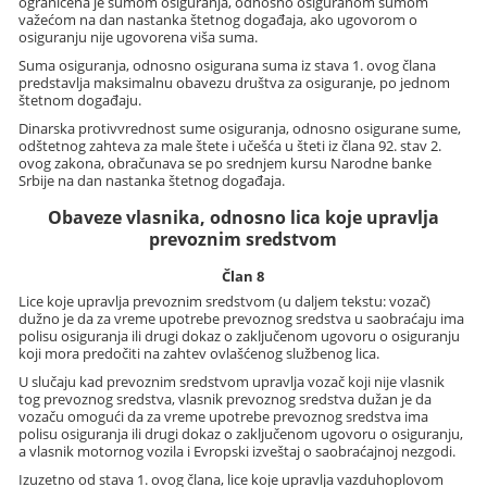
ograničena je sumom osiguranja, odnosno osiguranom sumom
važećom na dan nastanka štetnog događaja, ako ugovorom o
osiguranju nije ugovorena viša suma.
Suma osiguranja, odnosno osigurana suma iz stava 1. ovog člana
predstavlja maksimalnu obavezu društva za osiguranje, po jednom
štetnom događaju.
Dinarska protivvrednost sume osiguranja, odnosno osigurane sume,
odštetnog zahteva za male štete i učešća u šteti iz člana 92. stav 2.
ovog zakona, obračunava se po srednjem kursu Narodne banke
Srbije na dan nastanka štetnog događaja.
Obaveze vlasnika, odnosno lica koje upravlja
prevoznim sredstvom
Član 8
Lice koje upravlja prevoznim sredstvom (u daljem tekstu: vozač)
dužno je da za vreme upotrebe prevoznog sredstva u saobraćaju ima
polisu osiguranja ili drugi dokaz o zaključenom ugovoru o osiguranju
koji mora predočiti na zahtev ovlašćenog službenog lica.
U slučaju kad prevoznim sredstvom upravlja vozač koji nije vlasnik
tog prevoznog sredstva, vlasnik prevoznog sredstva dužan je da
vozaču omogući da za vreme upotrebe prevoznog sredstva ima
polisu osiguranja ili drugi dokaz o zaključenom ugovoru o osiguranju,
a vlasnik motornog vozila i Evropski izveštaj o saobraćajnoj nezgodi.
Izuzetno od stava 1. ovog člana, lice koje upravlja vazduhoplovom