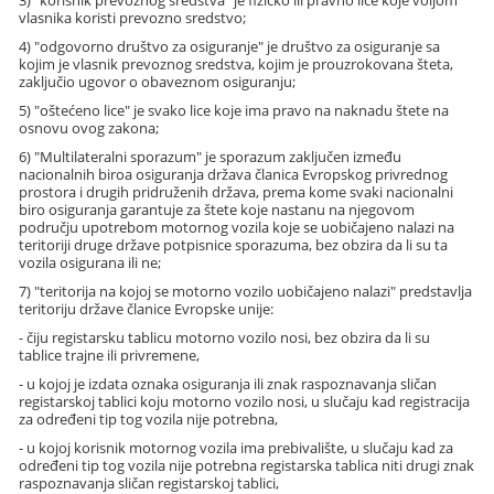
3) "korisnik prevoznog sredstva" je fizičko ili pravno lice koje voljom
vlasnika koristi prevozno sredstvo;
4) "odgovorno društvo za osiguranje" je društvo za osiguranje sa
kojim je vlasnik prevoznog sredstva, kojim je prouzrokovana šteta,
zaključio ugovor o obaveznom osiguranju;
5) "oštećeno lice" je svako lice koje ima pravo na naknadu štete na
osnovu ovog zakona;
6) "Multilateralni sporazum" je sporazum zaključen između
nacionalnih biroa osiguranja država članica Evropskog privrednog
prostora i drugih pridruženih država, prema kome svaki nacionalni
biro osiguranja garantuje za štete koje nastanu na njegovom
području upotrebom motornog vozila koje se uobičajeno nalazi na
teritoriji druge države potpisnice sporazuma, bez obzira da li su ta
vozila osigurana ili ne;
7) "teritorija na kojoj se motorno vozilo uobičajeno nalazi" predstavlja
teritoriju države članice Evropske unije:
- čiju registarsku tablicu motorno vozilo nosi, bez obzira da li su
tablice trajne ili privremene,
- u kojoj je izdata oznaka osiguranja ili znak raspoznavanja sličan
registarskoj tablici koju motorno vozilo nosi, u slučaju kad registracija
za određeni tip tog vozila nije potrebna,
- u kojoj korisnik motornog vozila ima prebivalište, u slučaju kad za
određeni tip tog vozila nije potrebna registarska tablica niti drugi znak
raspoznavanja sličan registarskoj tablici,