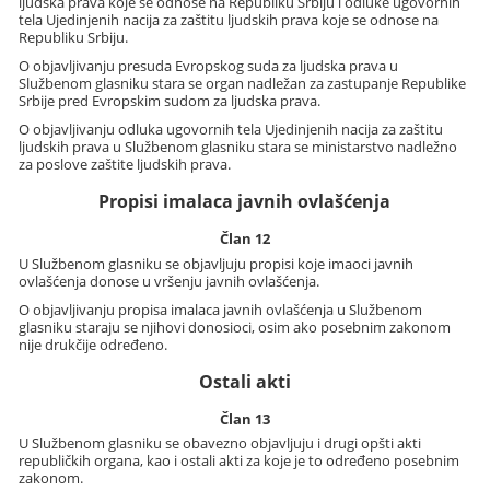
ljudska prava koje se odnose na Republiku Srbiju i odluke ugovornih
tela Ujedinjenih nacija za zaštitu ljudskih prava koje se odnose na
Republiku Srbiju.
O objavljivanju presuda Evropskog suda za ljudska prava u
Službenom glasniku stara se organ nadležan za zastupanje Republike
Srbije pred Evropskim sudom za ljudska prava.
O objavljivanju odluka ugovornih tela Ujedinjenih nacija za zaštitu
ljudskih prava u Službenom glasniku stara se ministarstvo nadležno
za poslove zaštite ljudskih prava.
Propisi imalaca javnih ovlašćenja
Član 12
U Službenom glasniku se objavljuju propisi koje imaoci javnih
ovlašćenja donose u vršenju javnih ovlašćenja.
O objavljivanju propisa imalaca javnih ovlašćenja u Službenom
glasniku staraju se njihovi donosioci, osim ako posebnim zakonom
nije drukčije određeno.
Ostali akti
Član 13
U Službenom glasniku se obavezno objavljuju i drugi opšti akti
republičkih organa, kao i ostali akti za koje je to određeno posebnim
zakonom.