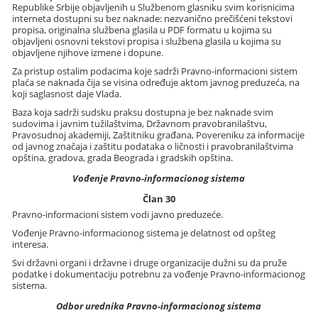
Republike Srbije objavljenih u Službenom glasniku svim korisnicima
interneta dostupni su bez naknade: nezvanično prečišćeni tekstovi
propisa, originalna službena glasila u PDF formatu u kojima su
objavljeni osnovni tekstovi propisa i službena glasila u kojima su
objavljene njihove izmene i dopune.
Za pristup ostalim podacima koje sadrži Pravno-informacioni sistem
plaća se naknada čija se visina određuje aktom javnog preduzeća, na
koji saglasnost daje Vlada.
Baza koja sadrži sudsku praksu dostupna je bez naknade svim
sudovima i javnim tužilaštvima, Državnom pravobranilaštvu,
Pravosudnoj akademiji, Zaštitniku građana, Povereniku za informacije
od javnog značaja i zaštitu podataka o ličnosti i pravobranilaštvima
opština, gradova, grada Beograda i gradskih opština.
Vođenje Pravno-informacionog sistema
Član 30
Pravno-informacioni sistem vodi javno preduzeće.
Vođenje Pravno-informacionog sistema je delatnost od opšteg
interesa.
Svi državni organi i državne i druge organizacije dužni su da pruže
podatke i dokumentaciju potrebnu za vođenje Pravno-informacionog
sistema.
Odbor urednika Pravno-informacionog sistema