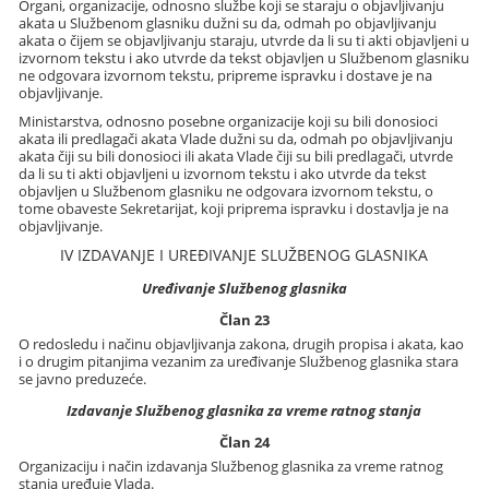
Organi, organizacije, odnosno službe koji se staraju o objavljivanju
akata u Službenom glasniku dužni su da, odmah po objavljivanju
akata o čijem se objavljivanju staraju, utvrde da li su ti akti objavljeni u
izvornom tekstu i ako utvrde da tekst objavljen u Službenom glasniku
ne odgovara izvornom tekstu, pripreme ispravku i dostave je na
objavljivanje.
Ministarstva, odnosno posebne organizacije koji su bili donosioci
akata ili predlagači akata Vlade dužni su da, odmah po objavljivanju
akata čiji su bili donosioci ili akata Vlade čiji su bili predlagači, utvrde
da li su ti akti objavljeni u izvornom tekstu i ako utvrde da tekst
objavljen u Službenom glasniku ne odgovara izvornom tekstu, o
tome obaveste Sekretarijat, koji priprema ispravku i dostavlja je na
objavljivanje.
IV IZDAVANJE I UREĐIVANJE SLUŽBENOG GLASNIKA
Uređivanje Službenog glasnika
Član 23
O redosledu i načinu objavljivanja zakona, drugih propisa i akata, kao
i o drugim pitanjima vezanim za uređivanje Službenog glasnika stara
se javno preduzeće.
Izdavanje Službenog glasnika za vreme ratnog stanja
Član 24
Organizaciju i način izdavanja Službenog glasnika za vreme ratnog
stanja uređuje Vlada.