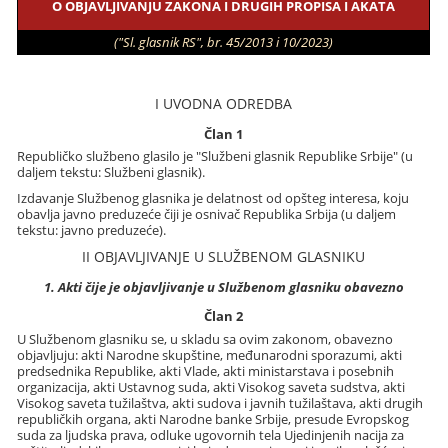
O OBJAVLJIVANJU ZAKONA I DRUGIH PROPISA I AKATA
("Sl. glasnik RS", br. 45/2013 i 10/2023)
I UVODNA ODREDBA
Član 1
Republičko službeno glasilo je "Službeni glasnik Republike Srbije" (u
daljem tekstu: Službeni glasnik).
Izdavanje Službenog glasnika je delatnost od opšteg interesa, koju
obavlja javno preduzeće čiji je osnivač Republika Srbija (u daljem
tekstu: javno preduzeće).
II OBJAVLJIVANJE U SLUŽBENOM GLASNIKU
1. Akti čije je objavljivanje u Službenom glasniku obavezno
Član 2
U Službenom glasniku se, u skladu sa ovim zakonom, obavezno
objavljuju: akti Narodne skupštine, međunarodni sporazumi, akti
predsednika Republike, akti Vlade, akti ministarstava i posebnih
organizacija, akti Ustavnog suda, akti Visokog saveta sudstva, akti
Visokog saveta tužilaštva, akti sudova i javnih tužilaštava, akti drugih
republičkih organa, akti Narodne banke Srbije, presude Evropskog
suda za ljudska prava, odluke ugovornih tela Ujedinjenih nacija za