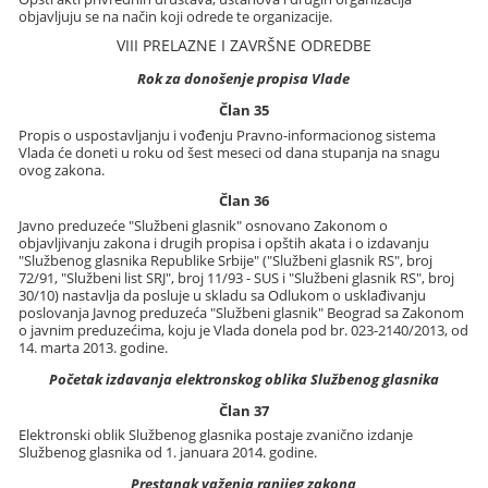
objavljuju se na način koji odrede te organizacije.
VIII PRELAZNE I ZAVRŠNE ODREDBE
Rok za donošenje propisa Vlade
Član 35
Propis o uspostavljanju i vođenju Pravno-informacionog sistema
Vlada će doneti u roku od šest meseci od dana stupanja na snagu
ovog zakona.
Član 36
Javno preduzeće "Službeni glasnik" osnovano Zakonom o
objavljivanju zakona i drugih propisa i opštih akata i o izdavanju
"Službenog glasnika Republike Srbije" ("Službeni glasnik RS", broj
72/91, "Službeni list SRJ", broj 11/93 - SUS i "Službeni glasnik RS", broj
30/10) nastavlja da posluje u skladu sa Odlukom o usklađivanju
poslovanja Javnog preduzeća "Službeni glasnik" Beograd sa Zakonom
o javnim preduzećima, koju je Vlada donela pod br. 023-2140/2013, od
14. marta 2013. godine.
Početak izdavanja elektronskog oblika Službenog glasnika
Član 37
Elektronski oblik Službenog glasnika postaje zvanično izdanje
Službenog glasnika od 1. januara 2014. godine.
Prestanak važenja ranijeg zakona