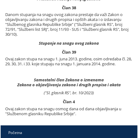
Član 38
Danom stupanja na snagu ovog zakona prestaje da važi Zakon o
objavljivanju zakona i drugih propisa i opštih akata i o izdavanju
"Službenog glasnika Republike Srbije" ("Službeni glasnik RS", broj
72/91, "Službeni list SRJ", broj 11/93 - SUS i "Službeni glasnik RS", broj
30/10).
Stupanje na snagu ovog zakona
Član 39
Ovaj zakon stupa na snagu 1. juna 2013. godine, osim odredaba čl. 28,
29, 30, 31. i 33. koje stupaju na snagu 1. januara 2014. godine.
Samostalni član Zakona o izmenama
Zakona o objavljivanju zakona i drugih propisa i akata
("Sl. glasnik RS", br. 10/2023)
Član 4
Ovaj zakon stupa na snagu osmog dana od dana objavljivanja u
"Službenom glasniku Republike Srbije".
Početna