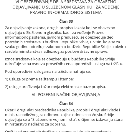
VI OBEZBEĐIVANJE DELA SREDSTAVA ZA OBAVEZNO
OBJAVLJIVANJE U SLUŽBENOM GLASNIKU I ZA VOĐENJE
PRAVNO-INFORMACIONOG SISTEMA
Član 33
Za objavljivanje zakona, drugih propisa i akata koji se obavezno
objavljuju u Službenom glasniku, kao i za vođenje Pravno-
informacionog sistema, javnom preduzeću se obezbeđuje deo
potrebnih sredstava u budžetu Republike Srbije, u visini koja se za
svaku godinu određuje zakonom o budžetu Republike Srbije u okviru
razdela ministarstva nadležnog za poslove državne uprave.
Iznos sredstava koja se obezbeđuju u budžetu Republike Srbije
određuje se na osnovu prosečnih cena uporedivih usluga na tržištu.
Pod uporedivim uslugama na tržištu smatraju se:
1) usluge pripreme za štampu i štampe;
2) usluge uređivanja i ažuriranja elektronske baze propisa.
VII POSEBNI NAČINI OBJAVLJIVANJA
Član 34
Ukazi i drugi akti predsednika Republike, propisi i drugi akti Vlade i
ministra nadležnog za odbranu koji se odnose na Vojsku Srbije
objavljuju se u "Službenom vojnom listu", o čijem se izdavanju stara
ministarstvo nadležno za odbranu.
Opšti akti privrednih društava, ustanova i drugih organizacija