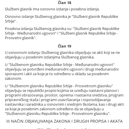
Član 18
Službeni glasnik ima osnovno izdanje i posebna izdanja.
Osnovno izdanje Službenog glasnika je "Službeni glasnik Republike
Srbije".
Posebna izdanja Službenog glasnika su: "Službeni glasnik Republike
Srbije - Međunarodni ugovori" i "Službeni glasnik Republike Srbije -
Prosvetni glasnik".
Član 19
U osnovnom izdanju Službenog glasnika objavljuju se akti koji se ne
objavljuju u posebnim izdanjima Službenog glasnika.
U "Službenom glasniku Republike Srbije - Međunarodni ugovori"
objavljuju se potvrđeni međunarodni ugovori i drugi međunarodni
sporazumi i akti za koje je to određeno u skladu sa posebnim
zakonom.
U "Službenom glasniku Republike Srbije - Prosvetnom glasniku"
objavljuju se republički propisi kojima se uređuju nastavni planovi i
programi obrazovanja, prostor, oprema i nastavna sredstva, program
pripravničkog staža i programi usavršavanja i osposobljavanja
nastavnika i saradnika u osnovnim i srednjim školama, kao i drugi akti
za koje je posebnim zakonom određeno da se objavljuju u
"Službenom glasniku Republike Srbije - Prosvetnom glasniku".
III NAČIN OBJAVLJIVANJA ZAKONA I DRUGIH PROPISA I AKATA