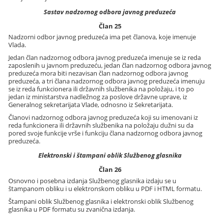
Sastav nadzornog odbora javnog preduzeća
Član 25
Nadzorni odbor javnog preduzeća ima pet članova, koje imenuje
Vlada.
Jedan član nadzornog odbora javnog preduzeća imenuje se iz reda
zaposlenih u javnom preduzeću, jedan član nadzornog odbora javnog
preduzeća mora biti nezavisan član nadzornog odbora javnog
preduzeća, a tri člana nadzornog odbora javnog preduzeća imenuju
se iz reda funkcionera ili državnih službenika na položaju, i to po
jedan iz ministarstva nadležnog za poslove državne uprave, iz
Generalnog sekretarijata Vlade, odnosno iz Sekretarijata.
Članovi nadzornog odbora javnog preduzeća koji su imenovani iz
reda funkcionera ili državnih službenika na položaju dužni su da
pored svoje funkcije vrše i funkciju člana nadzornog odbora javnog
preduzeća.
Elektronski i štampani oblik Službenog glasnika
Član 26
Osnovno i posebna izdanja Službenog glasnika izdaju se u
štampanom obliku i u elektronskom obliku u PDF i HTML formatu.
Štampani oblik Službenog glasnika i elektronski oblik Službenog
glasnika u PDF formatu su zvanična izdanja.