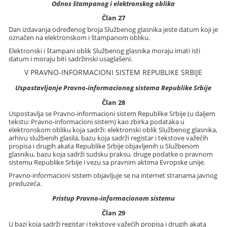
Odnos štampanog i elektronskog oblika
Član 27
Dan izdavanja određenog broja Službenog glasnika jeste datum koji je
označen na elektronskom i štampanom obliku.
Elektronski i štampani oblik Službenog glasnika moraju imati isti
datum i moraju biti sadržinski usaglašeni.
V PRAVNO-INFORMACIONI SISTEM REPUBLIKE SRBIJE
Uspostavljanje Pravno-informacionog sistema Republike Srbije
Član 28
Uspostavlja se Pravno-informacioni sistem Republike Srbije (u daljem
tekstu: Pravno-informacioni sistem) kao zbirka podataka u
elektronskom obliku koja sadrži: elektronski oblik Službenog glasnika,
arhivu službenih glasila, bazu koja sadrži registar i tekstove važećih
propisa i drugih akata Republike Srbije objavljenih u Službenom
glasniku, bazu koja sadrži sudsku praksu, druge podatke o pravnom
sistemu Republike Srbije i vezu sa pravnim aktima Evropske unije.
Pravno-informacioni sistem objavljuje se na internet stranama javnog
preduzeća.
Pristup Pravno-informacionom sistemu
Član 29
U bazi koja sadrži registar i tekstove važećih propisa i drugih akata