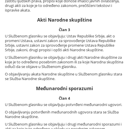
zaštitu ljudskih prava, propisi koje donose imaoci javnih ovlašćenja,
drugi akti za koje je to određeno zakonom, prečišćeni tekstovi i
ispravke akata.
Akti Narodne skupštine
Član 3
U Službenom glasniku se objavljuju: Ustav Republike Srbije, akt o
promeni Ustava, ustavni zakon za sprovođenje Ustava Republike
Srbije, ustavni zakon za sprovođenje promene Ustava Republike
Srbije, zakoni, drugi propisi i opšti akti Narodne skupštine.
U Službenom glasniku se objavljuju i drugi akti Narodne skupštine za
koje je to određeno posebnim zakonom ili za koje Narodna skupština
odluči da se objave u Službenom glasniku.
O objavljivanju akata Narodne skupštine u Službenom glasniku stara
se Služba Narodne skupštine.
Međunarodni sporazumi
Član 4
U Službenom glasniku se objavljuju potvrđeni međunarodni ugovori.
O objavljivanju potvrđenih međunarodnih ugovora stara se Služba
Narodne skupštine.
U Službenom glasniku se objavljuju i drugi međunarodni sporazumi i
akti za koje je to određeno u skladu sa posebnim zakonom.